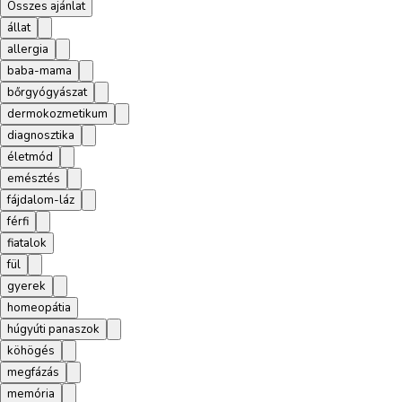
Összes ajánlat
állat
allergia
baba-mama
bőrgyógyászat
dermokozmetikum
diagnosztika
életmód
emésztés
fájdalom-láz
férfi
fiatalok
fül
gyerek
homeopátia
húgyúti panaszok
köhögés
megfázás
memória