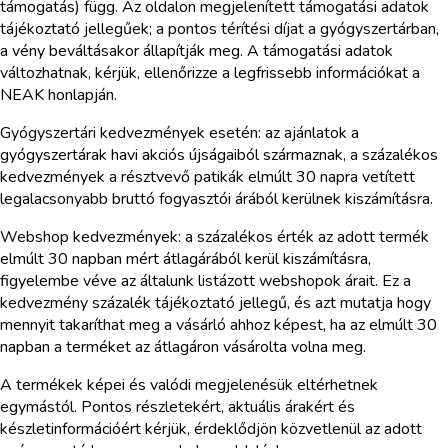
támogatás) függ. Az oldalon megjelenített támogatási adatok
tájékoztató jellegűek; a pontos térítési díjat a gyógyszertárban,
a vény beváltásakor állapítják meg. A támogatási adatok
változhatnak, kérjük, ellenőrizze a legfrissebb információkat a
NEAK honlapján.
Gyógyszertári kedvezmények esetén: az ajánlatok a
gyógyszertárak havi akciós újságaiból származnak, a százalékos
kedvezmények a résztvevő patikák elmúlt 30 napra vetített
legalacsonyabb bruttó fogyasztói árából kerülnek kiszámításra.
Webshop kedvezmények: a százalékos érték az adott termék
elmúlt 30 napban mért átlagárából kerül kiszámításra,
figyelembe véve az általunk listázott webshopok árait. Ez a
kedvezmény százalék tájékoztató jellegű, és azt mutatja hogy
mennyit takaríthat meg a vásárló ahhoz képest, ha az elmúlt 30
napban a terméket az átlagáron vásárolta volna meg.
A termékek képei és valódi megjelenésük eltérhetnek
egymástól. Pontos részletekért, aktuális árakért és
készletinformációért kérjük, érdeklődjön közvetlenül az adott