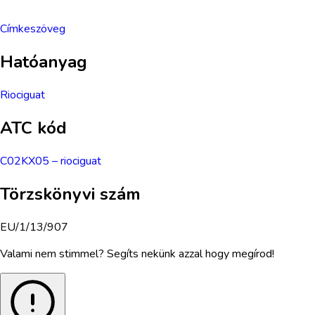
Címkeszöveg
Hatóanyag
Riociguat
ATC kód
C02KX05
–
riociguat
Törzskönyvi szám
EU/1/13/907
Valami nem stimmel? Segíts nekünk azzal hogy megírod!