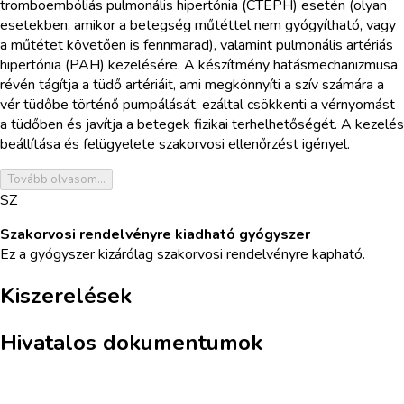
tromboembóliás pulmonális hipertónia (CTEPH) esetén (olyan
esetekben, amikor a betegség műtéttel nem gyógyítható, vagy
a műtétet követően is fennmarad), valamint pulmonális artériás
hipertónia (PAH) kezelésére. A készítmény hatásmechanizmusa
révén tágítja a tüdő artériáit, ami megkönnyíti a szív számára a
vér tüdőbe történő pumpálását, ezáltal csökkenti a vérnyomást
a tüdőben és javítja a betegek fizikai terhelhetőségét. A kezelés
beállítása és felügyelete szakorvosi ellenőrzést igényel.
Tovább olvasom...
SZ
Szakorvosi rendelvényre kiadható gyógyszer
Ez a gyógyszer kizárólag szakorvosi rendelvényre kapható.
Kiszerelések
Hivatalos dokumentumok