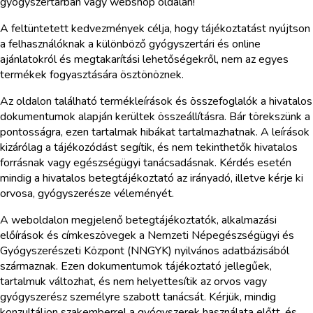
gyógyszertárban vagy webshop oldalán!
A feltüntetett kedvezmények célja, hogy tájékoztatást nyújtson
a felhasználóknak a különböző gyógyszertári és online
ajánlatokról és megtakarítási lehetőségekről, nem az egyes
termékek fogyasztására ösztönöznek.
Az oldalon található termékleírások és összefoglalók a hivatalos
dokumentumok alapján kerültek összeállításra. Bár törekszünk a
pontosságra, ezen tartalmak hibákat tartalmazhatnak. A leírások
kizárólag a tájékozódást segítik, és nem tekinthetők hivatalos
forrásnak vagy egészségügyi tanácsadásnak. Kérdés esetén
mindig a hivatalos betegtájékoztató az irányadó, illetve kérje ki
orvosa, gyógyszerésze véleményét.
A weboldalon megjelenő betegtájékoztatók, alkalmazási
előírások és címkeszövegek a Nemzeti Népegészségügyi és
Gyógyszerészeti Központ (NNGYK) nyilvános adatbázisából
származnak. Ezen dokumentumok tájékoztató jellegűek,
tartalmuk változhat, és nem helyettesítik az orvos vagy
gyógyszerész személyre szabott tanácsát. Kérjük, mindig
konzultáljon szakemberrel a gyógyszerek használata előtt, és