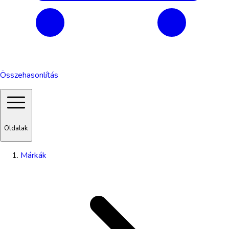
Összehasonlítás
Oldalak
Márkák