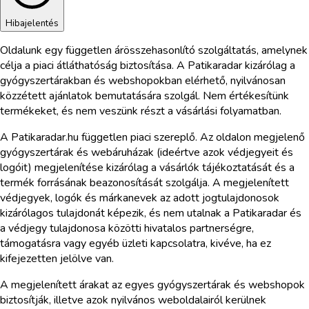
Hibajelentés
Oldalunk egy független árösszehasonlító szolgáltatás, amelynek
célja a piaci átláthatóság biztosítása. A Patikaradar kizárólag a
gyógyszertárakban és webshopokban elérhető, nyilvánosan
közzétett ajánlatok bemutatására szolgál. Nem értékesítünk
termékeket, és nem veszünk részt a vásárlási folyamatban.
A Patikaradar.hu független piaci szereplő. Az oldalon megjelenő
gyógyszertárak és webáruházak (ideértve azok védjegyeit és
logóit) megjelenítése kizárólag a vásárlók tájékoztatását és a
termék forrásának beazonosítását szolgálja. A megjelenített
védjegyek, logók és márkanevek az adott jogtulajdonosok
kizárólagos tulajdonát képezik, és nem utalnak a Patikaradar és
a védjegy tulajdonosa közötti hivatalos partnerségre,
támogatásra vagy egyéb üzleti kapcsolatra, kivéve, ha ez
kifejezetten jelölve van.
A megjelenített árakat az egyes gyógyszertárak és webshopok
biztosítják, illetve azok nyilvános weboldalairól kerülnek