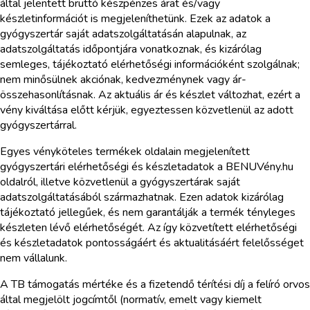
által jelentett bruttó készpénzes árat és/vagy
készletinformációt is megjeleníthetünk. Ezek az adatok a
gyógyszertár saját adatszolgáltatásán alapulnak, az
adatszolgáltatás időpontjára vonatkoznak, és kizárólag
semleges, tájékoztató elérhetőségi információként szolgálnak;
nem minősülnek akciónak, kedvezménynek vagy ár-
összehasonlításnak. Az aktuális ár és készlet változhat, ezért a
vény kiváltása előtt kérjük, egyeztessen közvetlenül az adott
gyógyszertárral.
Egyes vényköteles termékek oldalain megjelenített
gyógyszertári elérhetőségi és készletadatok a BENUVény.hu
oldalról, illetve közvetlenül a gyógyszertárak saját
adatszolgáltatásából származhatnak. Ezen adatok kizárólag
tájékoztató jellegűek, és nem garantálják a termék tényleges
készleten lévő elérhetőségét. Az így közvetített elérhetőségi
és készletadatok pontosságáért és aktualitásáért felelősséget
nem vállalunk.
A TB támogatás mértéke és a fizetendő térítési díj a felíró orvos
által megjelölt jogcímtől (normatív, emelt vagy kiemelt