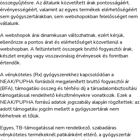
összegyűjtésre. Az általunk közvetített árak pontosságáért,
érvényességéért, valamint az egyes termékek elérhetőségéért
sem gyógyszertárakban, sem webshopokban felelősséget nem
vállalunk.
A webshopok árai dinamikusan változhatnak, ezért kérjük,
ellenőrizze a pontos árat és elérhetőséget közvetlenül a
webshopban. A feltüntetett összegek bruttó fogyasztói árak,
készlet erejéig vagy visszavonásig érvényesek és forintban
értendők.
A vényköteles (Rx) gyógyszerekhez kapcsolódóan a
NEAK/PUPHA forrásból megjelenített bruttó fogyasztói ár
(BFA), támogatási összeg és térítési díj a társadalombiztosítási
támogatással rendelhető készítményekre vonatkozik. Ezek a
NEAK/PUPHA forrású adatok jogszabály alapján rögzítettek; az
adott támogatási jogcím mellett a gyógyszertárak nem
térhetnek el tőlük.
Egyes, TB-támogatással nem rendelkező, szabadáras
vényköteles termékeknél patikánként eltérő, a gyógyszertár