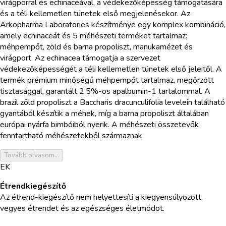
virágporral és echinaceával, a védekezőképesség támogatására
és a téli kellemetlen tünetek első megjelenésekor. Az
Arkopharma Laboratories készítménye egy komplex kombináció,
amely echinaceát és 5 méhészeti terméket tartalmaz:
méhpempőt, zöld és barna propoliszt, manukamézet és
virágport. Az echinacea támogatja a szervezet
védekezőképességét a téli kellemetlen tünetek első jeleitől. A
termék prémium minőségű méhpempőt tartalmaz, megőrzött
tisztasággal, garantált 2,5%-os apalbumin-1 tartalommal. A
brazil zöld propoliszt a Baccharis dracunculifolia levelein található
gyantából készítik a méhek, míg a barna propoliszt általában
európai nyárfa bimbóiból nyerik. A méhészeti összetevők
fenntartható méhészetekből származnak.
Tovább olvasom...
EK
Étrendkiegészítő
Az étrend-kiegészítő nem helyettesíti a kiegyensúlyozott,
vegyes étrendet és az egészséges életmódot.