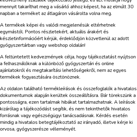
kedvezmény százalék tájékoztató jellegű, és azt mutatja hogy
mennyit takaríthat meg a vásárló ahhoz képest, ha az elmúlt 30
napban a terméket az átlagáron vásárolta volna meg.
A termékek képei és valódi megjelenésük eltérhetnek
egymástól. Pontos részletekért, aktuális árakért és
készletinformációért kérjük, érdeklődjön közvetlenül az adott
gyógyszertárban vagy webshop oldalán!
A feltüntetett kedvezmények célja, hogy tájékoztatást nyújtson
a felhasználóknak a különböző gyógyszertári és online
ajánlatokról és megtakarítási lehetőségekről, nem az egyes
termékek fogyasztására ösztönöznek.
Az oldalon található termékleírások és összefoglalók a hivatalos
dokumentumok alapján kerültek összeállításra. Bár törekszünk a
pontosságra, ezen tartalmak hibákat tartalmazhatnak. A leírások
kizárólag a tájékozódást segítik, és nem tekinthetők hivatalos
forrásnak vagy egészségügyi tanácsadásnak. Kérdés esetén
mindig a hivatalos betegtájékoztató az irányadó, illetve kérje ki
orvosa, gyógyszerésze véleményét.