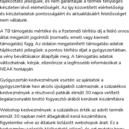
tájékoztató jellegűek, és nem garantálják a termék tényleges
készleten lévő elérhetőségét. Az így közvetített elérhetőségi
és készletadatok pontosságáért és aktualitásáért felelősséget
nem vállalunk.
A TB támogatás mértéke és a fizetendő térítési díj a felíró orvos
által megjelölt jogcímtől (normatív, emelt vagy kiemelt
támogatás) függ. Az oldalon megjelenített támogatási adatok
tájékoztató jellegűek; a pontos térítési díjat a gyógyszertárban,
a vény beváltásakor állapítják meg. A támogatási adatok
változhatnak, kérjük, ellenőrizze a legfrissebb információkat a
NEAK honlapján.
Gyógyszertári kedvezmények esetén: az ajánlatok a
gyógyszertárak havi akciós újságaiból származnak, a százalékos
kedvezmények a résztvevő patikák elmúlt 30 napra vetített
legalacsonyabb bruttó fogyasztói árából kerülnek kiszámításra.
Webshop kedvezmények: a százalékos érték az adott termék
elmúlt 30 napban mért átlagárából kerül kiszámításra,
figyelembe véve az általunk listázott webshopok árait. Ez a