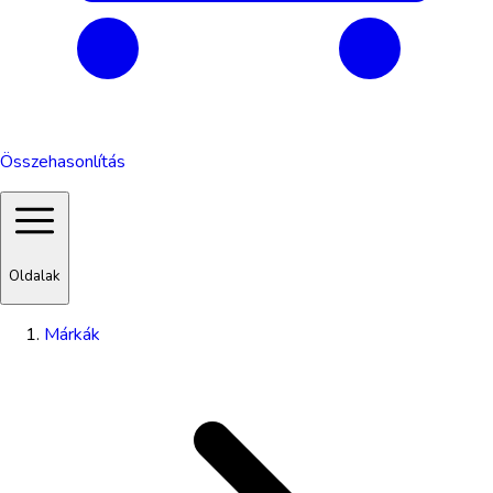
Összehasonlítás
Oldalak
Márkák