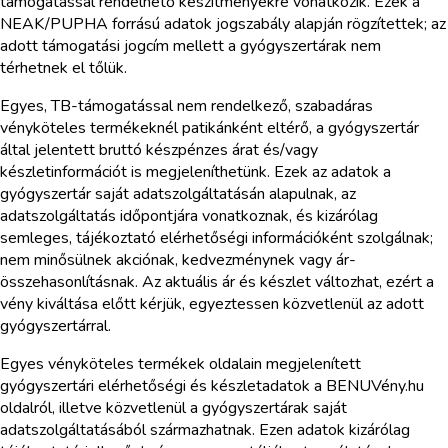
támogatással rendelhető készítményekre vonatkozik. Ezek a
NEAK/PUPHA forrású adatok jogszabály alapján rögzítettek; az
adott támogatási jogcím mellett a gyógyszertárak nem
térhetnek el tőlük.
Egyes, TB-támogatással nem rendelkező, szabadáras
vényköteles termékeknél patikánként eltérő, a gyógyszertár
által jelentett bruttó készpénzes árat és/vagy
készletinformációt is megjeleníthetünk. Ezek az adatok a
gyógyszertár saját adatszolgáltatásán alapulnak, az
adatszolgáltatás időpontjára vonatkoznak, és kizárólag
semleges, tájékoztató elérhetőségi információként szolgálnak;
nem minősülnek akciónak, kedvezménynek vagy ár-
összehasonlításnak. Az aktuális ár és készlet változhat, ezért a
vény kiváltása előtt kérjük, egyeztessen közvetlenül az adott
gyógyszertárral.
Egyes vényköteles termékek oldalain megjelenített
gyógyszertári elérhetőségi és készletadatok a BENUVény.hu
oldalról, illetve közvetlenül a gyógyszertárak saját
adatszolgáltatásából származhatnak. Ezen adatok kizárólag