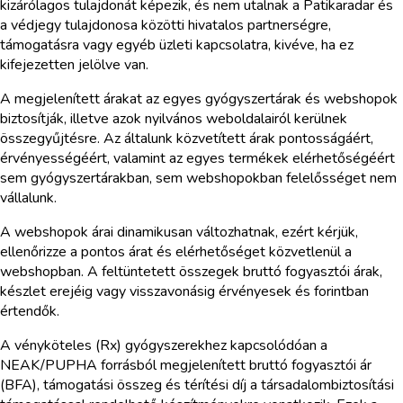
kizárólagos tulajdonát képezik, és nem utalnak a Patikaradar és
a védjegy tulajdonosa közötti hivatalos partnerségre,
támogatásra vagy egyéb üzleti kapcsolatra, kivéve, ha ez
kifejezetten jelölve van.
A megjelenített árakat az egyes gyógyszertárak és webshopok
biztosítják, illetve azok nyilvános weboldalairól kerülnek
összegyűjtésre. Az általunk közvetített árak pontosságáért,
érvényességéért, valamint az egyes termékek elérhetőségéért
sem gyógyszertárakban, sem webshopokban felelősséget nem
vállalunk.
A webshopok árai dinamikusan változhatnak, ezért kérjük,
ellenőrizze a pontos árat és elérhetőséget közvetlenül a
webshopban. A feltüntetett összegek bruttó fogyasztói árak,
készlet erejéig vagy visszavonásig érvényesek és forintban
értendők.
A vényköteles (Rx) gyógyszerekhez kapcsolódóan a
NEAK/PUPHA forrásból megjelenített bruttó fogyasztói ár
(BFA), támogatási összeg és térítési díj a társadalombiztosítási