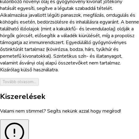
különböző növényi olaj és gyógynövény kivonat jótékony
hatását egyesíti, segítve a légutak szabaddá tételét.
Alkalmazása javallott légúti panaszok, megfázás, orrdugulás és
köhögés esetén, bedörzsölésre és inhalálásra egyaránt. A benne
található illóolajok (mint a kakukkfű- és levendulaolaj) oldják a
hörgők görcsét, elősegítik a váladék kiürülését, míg a propolisz
támogatja az immunrendszert. Egyedülálló gyógynövényes
őstinktúrát tartalmaz (kövirózsa, bodza, hárs, tyúkhúr és
pemetefű kivonatokkal). Szintetikus szín- és illatanyagot,
valamint ásványi olaj alapú összetevőket nem tartalmaz.
Kizárólag külső használatra.
Tovább olvasom...
Kiszerelések
Valami nem stimmel? Segíts nekünk azzal hogy megírod!