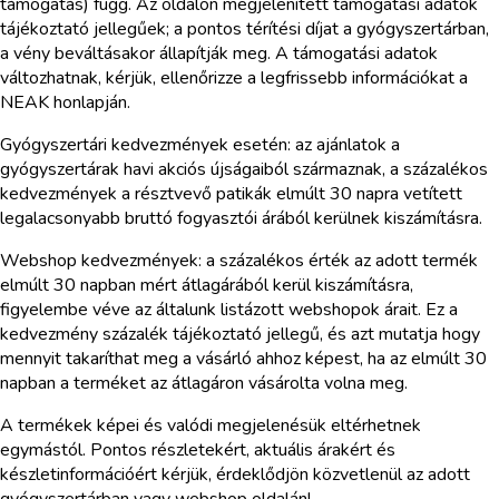
támogatás) függ. Az oldalon megjelenített támogatási adatok
tájékoztató jellegűek; a pontos térítési díjat a gyógyszertárban,
a vény beváltásakor állapítják meg. A támogatási adatok
változhatnak, kérjük, ellenőrizze a legfrissebb információkat a
NEAK honlapján.
Gyógyszertári kedvezmények esetén: az ajánlatok a
gyógyszertárak havi akciós újságaiból származnak, a százalékos
kedvezmények a résztvevő patikák elmúlt 30 napra vetített
legalacsonyabb bruttó fogyasztói árából kerülnek kiszámításra.
Webshop kedvezmények: a százalékos érték az adott termék
elmúlt 30 napban mért átlagárából kerül kiszámításra,
figyelembe véve az általunk listázott webshopok árait. Ez a
kedvezmény százalék tájékoztató jellegű, és azt mutatja hogy
mennyit takaríthat meg a vásárló ahhoz képest, ha az elmúlt 30
napban a terméket az átlagáron vásárolta volna meg.
A termékek képei és valódi megjelenésük eltérhetnek
egymástól. Pontos részletekért, aktuális árakért és
készletinformációért kérjük, érdeklődjön közvetlenül az adott