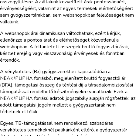
összegyűjtésre. Az általunk közvetített árak pontosságáért,
érvényességéért, valamint az egyes termékek elérhetőségéért
sem gyógyszertárakban, sem webshopokban felelősséget nem
vállalunk.
A webshopok árai dinamikusan változhatnak, ezért kérjük,
ellenőrizze a pontos árat és elérhetőséget közvetlenül a
webshopban. A feltüntetett összegek bruttó fogyasztói árak,
készlet erejéig vagy visszavonásig érvényesek és forintban
értendők.
A vényköteles (Rx) gyógyszerekhez kapcsolódóan a
NEAK/PUPHA forrásból megjelenített bruttó fogyasztói ár
(BFA), támogatási összeg és térítési díj a társadalombiztosítási
támogatással rendelhető készítményekre vonatkozik. Ezek a
NEAK/PUPHA forrású adatok jogszabály alapján rögzítettek; az
adott támogatási jogcím mellett a gyógyszertárak nem
térhetnek el tőlük.
Egyes, TB-támogatással nem rendelkező, szabadáras
vényköteles termékeknél patikánként eltérő, a gyógyszertár