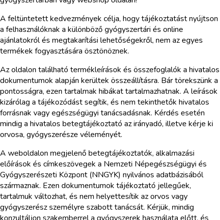
gyógyszertárban vagy webshop oldalán!
A feltüntetett kedvezmények célja, hogy tájékoztatást nyújtson
a felhasználóknak a különböző gyógyszertári és online
ajánlatokról és megtakarítási lehetőségekről, nem az egyes
termékek fogyasztására ösztönöznek.
Az oldalon található termékleírások és összefoglalók a hivatalos
dokumentumok alapján kerültek összeállításra. Bár törekszünk a
pontosságra, ezen tartalmak hibákat tartalmazhatnak. A leírások
kizárólag a tájékozódást segítik, és nem tekinthetők hivatalos
forrásnak vagy egészségügyi tanácsadásnak. Kérdés esetén
mindig a hivatalos betegtájékoztató az irányadó, illetve kérje ki
orvosa, gyógyszerésze véleményét.
A weboldalon megjelenő betegtájékoztatók, alkalmazási
előírások és címkeszövegek a Nemzeti Népegészségügyi és
Gyógyszerészeti Központ (NNGYK) nyilvános adatbázisából
származnak. Ezen dokumentumok tájékoztató jellegűek,
tartalmuk változhat, és nem helyettesítik az orvos vagy
gyógyszerész személyre szabott tanácsát. Kérjük, mindig
konzultáljon szakemberrel a gyógyszerek használata előtt, és