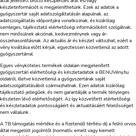
által jelentett bruttó készpénzes árat és/vagy
készletinformációt is megjeleníthetünk. Ezek az adatok a
gyógyszertár saját adatszolgáltatásán alapulnak, az
adatszolgáltatás időpontjára vonatkoznak, és kizárólag
semleges, tájékoztató elérhetőségi információként szolgálnak;
nem minősülnek akciónak, kedvezménynek vagy ár-
összehasonlításnak. Az aktuális ár és készlet változhat, ezért a
vény kiváltása előtt kérjük, egyeztessen közvetlenül az adott
gyógyszertárral.
Egyes vényköteles termékek oldalain megjelenített
gyógyszertári elérhetőségi és készletadatok a BENUVény.hu
oldalról, illetve közvetlenül a gyógyszertárak saját
adatszolgáltatásából származhatnak. Ezen adatok kizárólag
tájékoztató jellegűek, és nem garantálják a termék tényleges
készleten lévő elérhetőségét. Az így közvetített elérhetőségi
és készletadatok pontosságáért és aktualitásáért felelősséget
nem vállalunk.
A TB támogatás mértéke és a fizetendő térítési díj a felíró orvos
által megjelölt jogcímtől (normatív, emelt vagy kiemelt