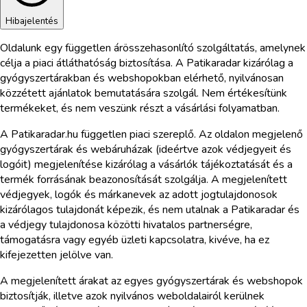
Hibajelentés
Oldalunk egy független árösszehasonlító szolgáltatás, amelynek
célja a piaci átláthatóság biztosítása. A Patikaradar kizárólag a
gyógyszertárakban és webshopokban elérhető, nyilvánosan
közzétett ajánlatok bemutatására szolgál. Nem értékesítünk
termékeket, és nem veszünk részt a vásárlási folyamatban.
A Patikaradar.hu független piaci szereplő. Az oldalon megjelenő
gyógyszertárak és webáruházak (ideértve azok védjegyeit és
logóit) megjelenítése kizárólag a vásárlók tájékoztatását és a
termék forrásának beazonosítását szolgálja. A megjelenített
védjegyek, logók és márkanevek az adott jogtulajdonosok
kizárólagos tulajdonát képezik, és nem utalnak a Patikaradar és
a védjegy tulajdonosa közötti hivatalos partnerségre,
támogatásra vagy egyéb üzleti kapcsolatra, kivéve, ha ez
kifejezetten jelölve van.
A megjelenített árakat az egyes gyógyszertárak és webshopok
biztosítják, illetve azok nyilvános weboldalairól kerülnek