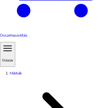
Összehasonlítás
Oldalak
Márkák