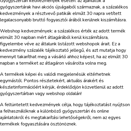
Gyógyszertári kedvezmények esetén: az ajánlatok a
gyógyszertárak havi akciós újságaiból származnak, a százalékos
kedvezmények a résztvevő patikák elmúlt 30 napra vetített
legalacsonyabb bruttó fogyasztói árából kerülnek kiszámításra.
Webshop kedvezmények: a százalékos érték az adott termék
elmúlt 30 napban mért átlagárából kerül kiszámításra,
figyelembe véve az általunk listázott webshopok árait. Ez a
kedvezmény százalék tájékoztató jellegű, és azt mutatja hogy
mennyit takaríthat meg a vásárló ahhoz képest, ha az elmúlt 30
napban a terméket az átlagáron vásárolta volna meg.
A termékek képei és valódi megjelenésük eltérhetnek
egymástól. Pontos részletekért, aktuális árakért és
készletinformációért kérjük, érdeklődjön közvetlenül az adott
gyógyszertárban vagy webshop oldalán!
A feltüntetett kedvezmények célja, hogy tájékoztatást nyújtson
a felhasználóknak a különböző gyógyszertári és online
ajánlatokról és megtakarítási lehetőségekről, nem az egyes
termékek fogyasztására ösztönöznek.