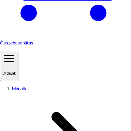
Összehasonlítás
Oldalak
Márkák