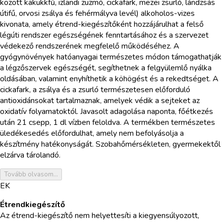
között kakukkfű, izlandi zuzmó, cickafark, mezei zsurló, lándzsás
útifű, orvosi zsálya és fehérmályva levél) alkoholos-vizes
kivonata, amely étrend-kiegészítőként hozzájárulhat a felső
légúti rendszer egészségének fenntartásához és a szervezet
védekező rendszerének megfelelő működéséhez. A
gyógynövények hatóanyagai természetes módon támogathatják
a légzőszervek egészségét, segíthetnek a felgyülemlő nyálka
oldásában, valamint enyhíthetik a köhögést és a rekedtséget. A
cickafark, a zsálya és a zsurló természetesen előforduló
antioxidánsokat tartalmaznak, amelyek védik a sejteket az
oxidatív folyamatoktól. Javasolt adagolása naponta, főétkezés
után 21 csepp, 1 dl vízben feloldva. A termékben természetes
üledékesedés előfordulhat, amely nem befolyásolja a
készítmény hatékonyságát. Szobahőmérsékleten, gyermekektől
elzárva tárolandó.
Tovább olvasom...
EK
Étrendkiegészítő
Az étrend-kiegészítő nem helyettesíti a kiegyensúlyozott,