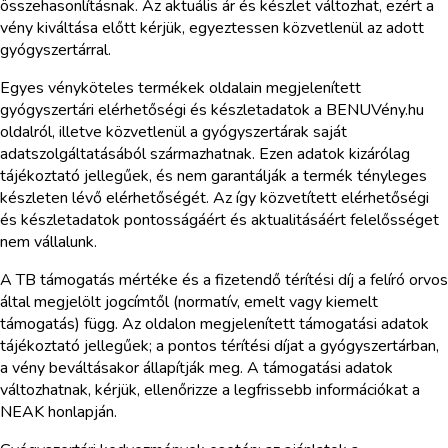
összehasonlításnak. Az aktuális ár és készlet változhat, ezért a
vény kiváltása előtt kérjük, egyeztessen közvetlenül az adott
gyógyszertárral.
Egyes vényköteles termékek oldalain megjelenített
gyógyszertári elérhetőségi és készletadatok a BENUVény.hu
oldalról, illetve közvetlenül a gyógyszertárak saját
adatszolgáltatásából származhatnak. Ezen adatok kizárólag
tájékoztató jellegűek, és nem garantálják a termék tényleges
készleten lévő elérhetőségét. Az így közvetített elérhetőségi
és készletadatok pontosságáért és aktualitásáért felelősséget
nem vállalunk.
A TB támogatás mértéke és a fizetendő térítési díj a felíró orvos
által megjelölt jogcímtől (normatív, emelt vagy kiemelt
támogatás) függ. Az oldalon megjelenített támogatási adatok
tájékoztató jellegűek; a pontos térítési díjat a gyógyszertárban,
a vény beváltásakor állapítják meg. A támogatási adatok
változhatnak, kérjük, ellenőrizze a legfrissebb információkat a
NEAK honlapján.