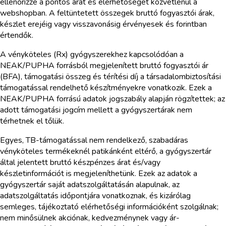
ellenőrizze a pontos árat és elérhetőséget közvetlenül a
webshopban. A feltüntetett összegek bruttó fogyasztói árak,
készlet erejéig vagy visszavonásig érvényesek és forintban
értendők.
A vényköteles (Rx) gyógyszerekhez kapcsolódóan a
NEAK/PUPHA forrásból megjelenített bruttó fogyasztói ár
(BFA), támogatási összeg és térítési díj a társadalombiztosítási
támogatással rendelhető készítményekre vonatkozik. Ezek a
NEAK/PUPHA forrású adatok jogszabály alapján rögzítettek; az
adott támogatási jogcím mellett a gyógyszertárak nem
térhetnek el tőlük.
Egyes, TB-támogatással nem rendelkező, szabadáras
vényköteles termékeknél patikánként eltérő, a gyógyszertár
által jelentett bruttó készpénzes árat és/vagy
készletinformációt is megjeleníthetünk. Ezek az adatok a
gyógyszertár saját adatszolgáltatásán alapulnak, az
adatszolgáltatás időpontjára vonatkoznak, és kizárólag
semleges, tájékoztató elérhetőségi információként szolgálnak;
nem minősülnek akciónak, kedvezménynek vagy ár-