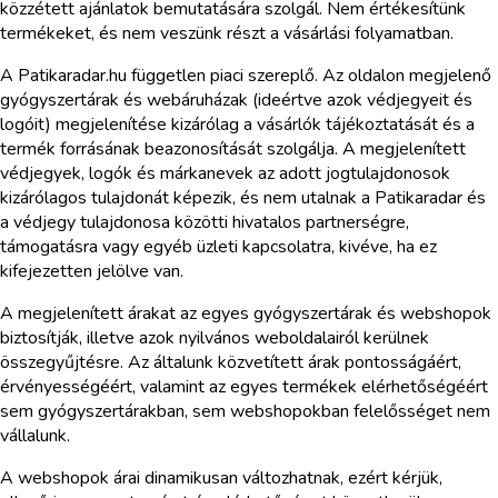
közzétett ajánlatok bemutatására szolgál. Nem értékesítünk
termékeket, és nem veszünk részt a vásárlási folyamatban.
A Patikaradar.hu független piaci szereplő. Az oldalon megjelenő
gyógyszertárak és webáruházak (ideértve azok védjegyeit és
logóit) megjelenítése kizárólag a vásárlók tájékoztatását és a
termék forrásának beazonosítását szolgálja. A megjelenített
védjegyek, logók és márkanevek az adott jogtulajdonosok
kizárólagos tulajdonát képezik, és nem utalnak a Patikaradar és
a védjegy tulajdonosa közötti hivatalos partnerségre,
támogatásra vagy egyéb üzleti kapcsolatra, kivéve, ha ez
kifejezetten jelölve van.
A megjelenített árakat az egyes gyógyszertárak és webshopok
biztosítják, illetve azok nyilvános weboldalairól kerülnek
összegyűjtésre. Az általunk közvetített árak pontosságáért,
érvényességéért, valamint az egyes termékek elérhetőségéért
sem gyógyszertárakban, sem webshopokban felelősséget nem
vállalunk.
A webshopok árai dinamikusan változhatnak, ezért kérjük,