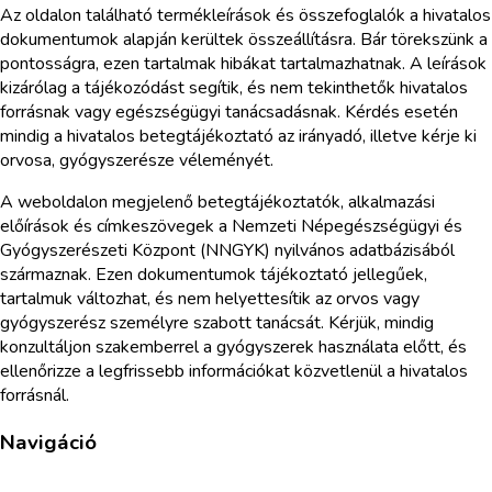
Az oldalon található termékleírások és összefoglalók a hivatalos
dokumentumok alapján kerültek összeállításra. Bár törekszünk a
pontosságra, ezen tartalmak hibákat tartalmazhatnak. A leírások
kizárólag a tájékozódást segítik, és nem tekinthetők hivatalos
forrásnak vagy egészségügyi tanácsadásnak. Kérdés esetén
mindig a hivatalos betegtájékoztató az irányadó, illetve kérje ki
orvosa, gyógyszerésze véleményét.
A weboldalon megjelenő betegtájékoztatók, alkalmazási
előírások és címkeszövegek a Nemzeti Népegészségügyi és
Gyógyszerészeti Központ (NNGYK) nyilvános adatbázisából
származnak. Ezen dokumentumok tájékoztató jellegűek,
tartalmuk változhat, és nem helyettesítik az orvos vagy
gyógyszerész személyre szabott tanácsát. Kérjük, mindig
konzultáljon szakemberrel a gyógyszerek használata előtt, és
ellenőrizze a legfrissebb információkat közvetlenül a hivatalos
forrásnál.
Navigáció