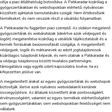
célja a piaci átláthatóság biztosítása. A Patikaradar kizárólag a
gyógyszertárakban és webshopokban elérhető, nyilvánosan
közzétett ajánlatok bemutatására szolgál. Nem értékesítünk
termékeket, és nem veszünk részt a vásárlási folyamatban.
A Patikaradar.hu független piaci szereplő. Az oldalon megjelenő
gyógyszertárak és webáruházak (ideértve azok védjegyeit és
logóit) megjelenítése kizárólag a vásárlók tájékoztatását és a
termék forrásának beazonosítását szolgálja. A megjelenített
védjegyek, logók és márkanevek az adott jogtulajdonosok
kizárólagos tulajdonát képezik, és nem utalnak a Patikaradar és
a védjegy tulajdonosa közötti hivatalos partnerségre,
támogatásra vagy egyéb üzleti kapcsolatra, kivéve, ha ez
kifejezetten jelölve van.
A megjelenített árakat az egyes gyógyszertárak és webshopok
biztosítják, illetve azok nyilvános weboldalairól kerülnek
összegyűjtésre. Az általunk közvetített árak pontosságáért,
érvényességéért, valamint az egyes termékek elérhetőségéért
sem gyógyszertárakban, sem webshopokban felelősséget nem
vállalunk.