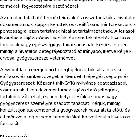
termékek fogyasztására ösztönöznek.
Az oldalon található termékleírások és összefoglalók a hivatalos
dokumentumok alapján kerültek összeállításra. Bár törekszünk a
pontosságra, ezen tartalmak hibákat tartalmazhatnak. A leírások
kizárólag a tájékozódást segítik, és nem tekinthetők hivatalos
forrásnak vagy egészségügyi tanácsadásnak. Kérdés esetén
mindig a hivatalos betegtájékoztató az irányadó, illetve kérje ki
orvosa, gyógyszerésze véleményét.
A weboldalon megjelenő betegtájékoztatók, alkalmazási
előírások és címkeszövegek a Nemzeti Népegészségügyi és
Gyógyszerészeti Központ (NNGYK) nyilvános adatbázisából
származnak. Ezen dokumentumok tájékoztató jellegűek,
tartalmuk változhat, és nem helyettesítik az orvos vagy
gyógyszerész személyre szabott tanácsát. Kérjük, mindig
konzultáljon szakemberrel a gyógyszerek használata előtt, és
ellenőrizze a legfrissebb információkat közvetlenül a hivatalos
forrásnál.
Navigáció