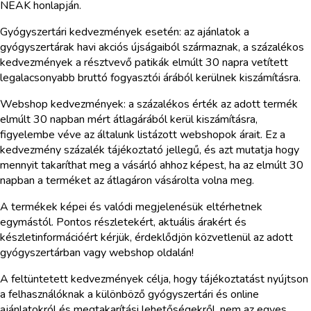
NEAK honlapján.
Gyógyszertári kedvezmények esetén: az ajánlatok a
gyógyszertárak havi akciós újságaiból származnak, a százalékos
kedvezmények a résztvevő patikák elmúlt 30 napra vetített
legalacsonyabb bruttó fogyasztói árából kerülnek kiszámításra.
Webshop kedvezmények: a százalékos érték az adott termék
elmúlt 30 napban mért átlagárából kerül kiszámításra,
figyelembe véve az általunk listázott webshopok árait. Ez a
kedvezmény százalék tájékoztató jellegű, és azt mutatja hogy
mennyit takaríthat meg a vásárló ahhoz képest, ha az elmúlt 30
napban a terméket az átlagáron vásárolta volna meg.
A termékek képei és valódi megjelenésük eltérhetnek
egymástól. Pontos részletekért, aktuális árakért és
készletinformációért kérjük, érdeklődjön közvetlenül az adott
gyógyszertárban vagy webshop oldalán!
A feltüntetett kedvezmények célja, hogy tájékoztatást nyújtson
a felhasználóknak a különböző gyógyszertári és online
ajánlatokról és megtakarítási lehetőségekről, nem az egyes