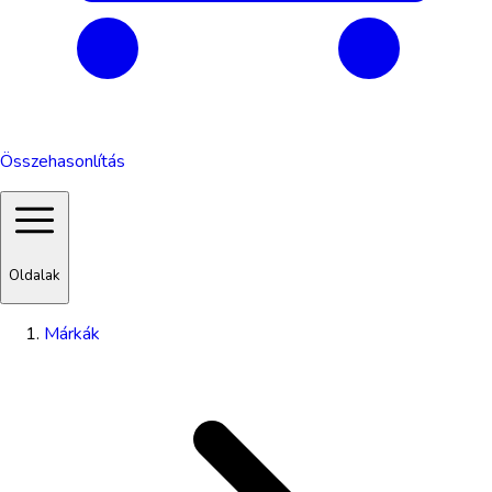
Összehasonlítás
Oldalak
Márkák