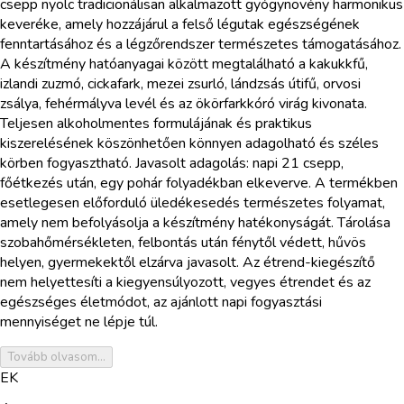
csepp nyolc tradicionálisan alkalmazott gyógynövény harmonikus
keveréke, amely hozzájárul a felső légutak egészségének
fenntartásához és a légzőrendszer természetes támogatásához.
A készítmény hatóanyagai között megtalálható a kakukkfű,
izlandi zuzmó, cickafark, mezei zsurló, lándzsás útifű, orvosi
zsálya, fehérmályva levél és az ökörfarkkóró virág kivonata.
Teljesen alkoholmentes formulájának és praktikus
kiszerelésének köszönhetően könnyen adagolható és széles
körben fogyasztható. Javasolt adagolás: napi 21 csepp,
főétkezés után, egy pohár folyadékban elkeverve. A termékben
esetlegesen előforduló üledékesedés természetes folyamat,
amely nem befolyásolja a készítmény hatékonyságát. Tárolása
szobahőmérsékleten, felbontás után fénytől védett, hűvös
helyen, gyermekektől elzárva javasolt. Az étrend-kiegészítő
nem helyettesíti a kiegyensúlyozott, vegyes étrendet és az
egészséges életmódot, az ajánlott napi fogyasztási
mennyiséget ne lépje túl.
Tovább olvasom...
EK