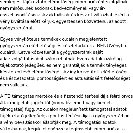
semleges, tájékoztató elérhetőségi információként szolgálnak;
nem minősülnek akciónak, kedvezménynek vagy ár-
összehasonlításnak. Az aktuális ár és készlet változhat, ezért a
vény kiváltása előtt kérjük, egyeztessen közvetlenül az adott
gyógyszertárral.
Egyes vényköteles termékek oldalain megjelenített
gyógyszertári elérhetőségi és készletadatok a BENUVény.hu
oldalról, illetve közvetlenül a gyógyszertárak saját
adatszolgáltatásából származhatnak. Ezen adatok kizárólag
tájékoztató jellegűek, és nem garantálják a termék tényleges
készleten lévő elérhetőségét. Az így közvetített elérhetőségi
és készletadatok pontosságáért és aktualitásáért felelősséget
nem vállalunk.
A TB támogatás mértéke és a fizetendő térítési díj a felíró orvos
által megjelölt jogcímtől (normatív, emelt vagy kiemelt
támogatás) függ. Az oldalon megjelenített támogatási adatok
tájékoztató jellegűek; a pontos térítési díjat a gyógyszertárban,
a vény beváltásakor állapítják meg. A támogatási adatok
változhatnak, kérjük, ellenőrizze a legfrissebb információkat a