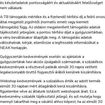
és készletadatok pontosságáért és aktualitásáért felelősséget
nem vállalunk.
A TB támogatás mértéke és a fizetendő térítési díj a felíró orvos
által megjelölt jogcímtől (normatív, emelt vagy kiemelt
támogatás) függ. Az oldalon megjelenített támogatási adatok
tájékoztató jellegűek; a pontos térítési díjat a gyógyszertárban,
a vény beváltásakor állapítják meg. A támogatási adatok
változhatnak, kérjük, ellenőrizze a legfrissebb információkat a
NEAK honlapján.
Gyógyszertári kedvezmények esetén: az ajánlatok a
gyógyszertárak havi akciós újságaiból származnak, a százalékos
kedvezmények a résztvevő patikák elmúlt 30 napra vetített
legalacsonyabb bruttó fogyasztói árából kerülnek kiszámításra.
Webshop kedvezmények: a százalékos érték az adott termék
elmúlt 30 napban mért átlagárából kerül kiszámításra,
figyelembe véve az általunk listázott webshopok árait. Ez a
kedvezmény százalék tájékoztató jellegű, és azt mutatja hogy
mennyit takaríthat meg a vásárló ahhoz képest, ha az elmúlt 30