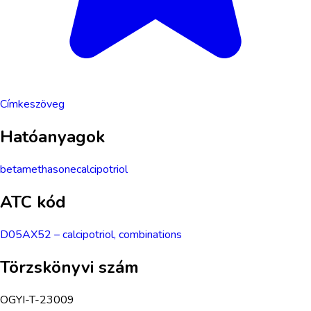
Címkeszöveg
Hatóanyagok
betamethasone
calcipotriol
ATC kód
D05AX52
–
calcipotriol, combinations
Törzskönyvi szám
OGYI-T-23009