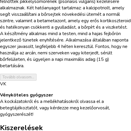
felnőttek pikkelysömörének (psoriasis vulgaris) kezelésére
alkalmaznak. Két hatóanyagot tartalmaz: a kalcipotriolt, amely
segít visszaállítani a bőrsejtek növekedési ütemét a normál
szintre, valamint a betametazont, amely egy erős kortikoszteroid
és hatékonyan csökkenti a gyulladást, a bőrpírt és a viszketést.
A készítmény alkalmas mind a testen, mind a hajas fejbőrön
jelentkező tünetek enyhítésére. Alkalmazása általában naponta
egyszer javasolt, legfeljebb 4 héten keresztül. Fontos, hogy ne
használja az arcán, nemi szerveken vagy kiterjedt, sérült
bőrfelületen, és ügyeljen a napi maximális adag (15 g)
betartására.
Tovább olvasom...
VK
Vényköteles gyógyszer
A kockázatokról és a mellékhatásokról olvassa el a
betegtájékoztatót, vagy kérdezze meg kezelőorvosát,
gyógyszerészét!
Kiszerelések