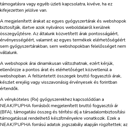
támogatásra vagy egyéb üzleti kapcsolatra, kivéve, ha ez
kifejezetten jelölve van.
A megjelenített árakat az egyes gyógyszertárak és webshopok
biztosítják, illetve azok nyilvános weboldalairól kerülnek
összegyűjtésre. Az általunk közvetített árak pontosságáért,
érvényességéért, valamint az egyes termékek elérhetőségéért
sem gyógyszertárakban, sem webshopokban felelősséget nem
vállalunk.
A webshopok árai dinamikusan változhatnak, ezért kérjük,
ellenőrizze a pontos árat és elérhetőséget közvetlenül a
webshopban. A feltüntetett összegek bruttó fogyasztói árak,
készlet erejéig vagy visszavonásig érvényesek és forintban
értendők.
A vényköteles (Rx) gyógyszerekhez kapcsolódóan a
NEAK/PUPHA forrásból megjelenített bruttó fogyasztói ár
(BFA), támogatási összeg és térítési díj a társadalombiztosítási
támogatással rendelhető készítményekre vonatkozik. Ezek a
NEAK/PUPHA forrású adatok jogszabály alapján rögzítettek; az