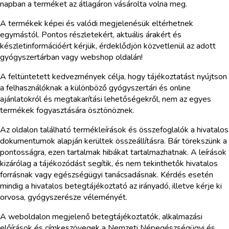
napban a terméket az átlagáron vásárolta volna meg.
A termékek képei és valódi megjelenésük eltérhetnek
egymástól. Pontos részletekért, aktuális árakért és
készletinformációért kérjük, érdeklődjön közvetlenül az adott
gyógyszertárban vagy webshop oldalán!
A feltüntetett kedvezmények célja, hogy tájékoztatást nyújtson
a felhasználóknak a különböző gyógyszertári és online
ajánlatokról és megtakarítási lehetőségekről, nem az egyes
termékek fogyasztására ösztönöznek.
Az oldalon található termékleírások és összefoglalók a hivatalos
dokumentumok alapján kerültek összeállításra. Bár törekszünk a
pontosságra, ezen tartalmak hibákat tartalmazhatnak. A leírások
kizárólag a tájékozódást segítik, és nem tekinthetők hivatalos
forrásnak vagy egészségügyi tanácsadásnak. Kérdés esetén
mindig a hivatalos betegtájékoztató az irányadó, illetve kérje ki
orvosa, gyógyszerésze véleményét.
A weboldalon megjelenő betegtájékoztatók, alkalmazási
előírások és címkeszövegek a Nemzeti Népegészségügyi és