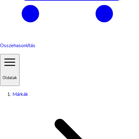
Összehasonlítás
Oldalak
Márkák