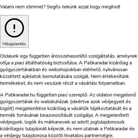
Valami nem stimmel? Segíts nekünk azzal hogy megírod!
Hibajelentés
Oldalunk egy független árösszehasonlító szolgáltatás, amelynek
célja a piaci átláthatóság biztosítása. A Patikaradar kizárólag a
gyógyszertárakban és webshopokban elérhető, nyilvánosan
közzétett ajánlatok bemutatására szolgál. Nem értékesítünk
termékeket, és nem veszünk részt a vásárlási folyamatban.
A Patikaradar.hu független piaci szereplő. Az oldalon megjelenő
gyógyszertárak és webáruházak (ideértve azok védjegyeit és
logóit) megjelenítése kizárólag a vásárlók tájékoztatását és a
termék forrásának beazonosítását szolgálja. A megjelenített
védjegyek, logók és márkanevek az adott jogtulajdonosok
kizárólagos tulajdonát képezik, és nem utalnak a Patikaradar és
a védjegy tulajdonosa közötti hivatalos partnerségre,