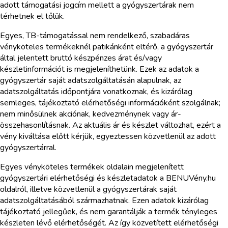
adott támogatási jogcím mellett a gyógyszertárak nem
térhetnek el tőlük.
Egyes, TB-támogatással nem rendelkező, szabadáras
vényköteles termékeknél patikánként eltérő, a gyógyszertár
által jelentett bruttó készpénzes árat és/vagy
készletinformációt is megjeleníthetünk. Ezek az adatok a
gyógyszertár saját adatszolgáltatásán alapulnak, az
adatszolgáltatás időpontjára vonatkoznak, és kizárólag
semleges, tájékoztató elérhetőségi információként szolgálnak;
nem minősülnek akciónak, kedvezménynek vagy ár-
összehasonlításnak. Az aktuális ár és készlet változhat, ezért a
vény kiváltása előtt kérjük, egyeztessen közvetlenül az adott
gyógyszertárral.
Egyes vényköteles termékek oldalain megjelenített
gyógyszertári elérhetőségi és készletadatok a BENUVény.hu
oldalról, illetve közvetlenül a gyógyszertárak saját
adatszolgáltatásából származhatnak. Ezen adatok kizárólag
tájékoztató jellegűek, és nem garantálják a termék tényleges
készleten lévő elérhetőségét. Az így közvetített elérhetőségi