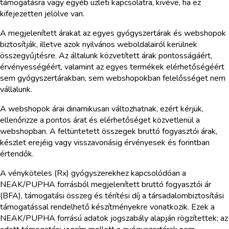
támogatásra vagy egyéb üzleti kapcsolatra, kivéve, ha ez
kifejezetten jelölve van.
A megjelenített árakat az egyes gyógyszertárak és webshopok
biztosítják, illetve azok nyilvános weboldalairól kerülnek
összegyűjtésre. Az általunk közvetített árak pontosságáért,
érvényességéért, valamint az egyes termékek elérhetőségéért
sem gyógyszertárakban, sem webshopokban felelősséget nem
vállalunk.
A webshopok árai dinamikusan változhatnak, ezért kérjük,
ellenőrizze a pontos árat és elérhetőséget közvetlenül a
webshopban. A feltüntetett összegek bruttó fogyasztói árak,
készlet erejéig vagy visszavonásig érvényesek és forintban
értendők.
A vényköteles (Rx) gyógyszerekhez kapcsolódóan a
NEAK/PUPHA forrásból megjelenített bruttó fogyasztói ár
(BFA), támogatási összeg és térítési díj a társadalombiztosítási
támogatással rendelhető készítményekre vonatkozik. Ezek a
NEAK/PUPHA forrású adatok jogszabály alapján rögzítettek; az