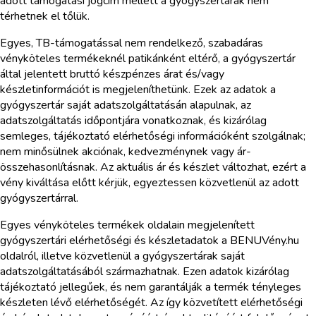
adott támogatási jogcím mellett a gyógyszertárak nem
térhetnek el tőlük.
Egyes, TB-támogatással nem rendelkező, szabadáras
vényköteles termékeknél patikánként eltérő, a gyógyszertár
által jelentett bruttó készpénzes árat és/vagy
készletinformációt is megjeleníthetünk. Ezek az adatok a
gyógyszertár saját adatszolgáltatásán alapulnak, az
adatszolgáltatás időpontjára vonatkoznak, és kizárólag
semleges, tájékoztató elérhetőségi információként szolgálnak;
nem minősülnek akciónak, kedvezménynek vagy ár-
összehasonlításnak. Az aktuális ár és készlet változhat, ezért a
vény kiváltása előtt kérjük, egyeztessen közvetlenül az adott
gyógyszertárral.
Egyes vényköteles termékek oldalain megjelenített
gyógyszertári elérhetőségi és készletadatok a BENUVény.hu
oldalról, illetve közvetlenül a gyógyszertárak saját
adatszolgáltatásából származhatnak. Ezen adatok kizárólag
tájékoztató jellegűek, és nem garantálják a termék tényleges
készleten lévő elérhetőségét. Az így közvetített elérhetőségi