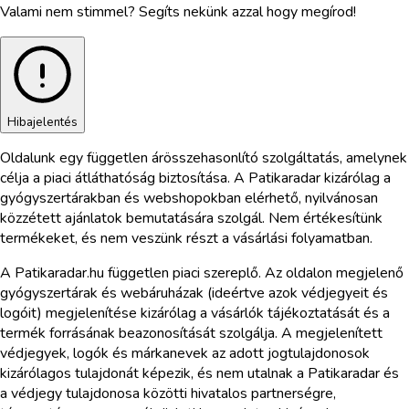
Valami nem stimmel? Segíts nekünk azzal hogy megírod!
Hibajelentés
Oldalunk egy független árösszehasonlító szolgáltatás, amelynek
célja a piaci átláthatóság biztosítása. A Patikaradar kizárólag a
gyógyszertárakban és webshopokban elérhető, nyilvánosan
közzétett ajánlatok bemutatására szolgál. Nem értékesítünk
termékeket, és nem veszünk részt a vásárlási folyamatban.
A Patikaradar.hu független piaci szereplő. Az oldalon megjelenő
gyógyszertárak és webáruházak (ideértve azok védjegyeit és
logóit) megjelenítése kizárólag a vásárlók tájékoztatását és a
termék forrásának beazonosítását szolgálja. A megjelenített
védjegyek, logók és márkanevek az adott jogtulajdonosok
kizárólagos tulajdonát képezik, és nem utalnak a Patikaradar és
a védjegy tulajdonosa közötti hivatalos partnerségre,