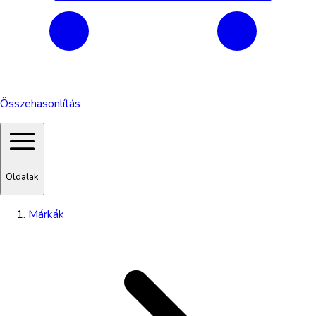
Összehasonlítás
Oldalak
Márkák