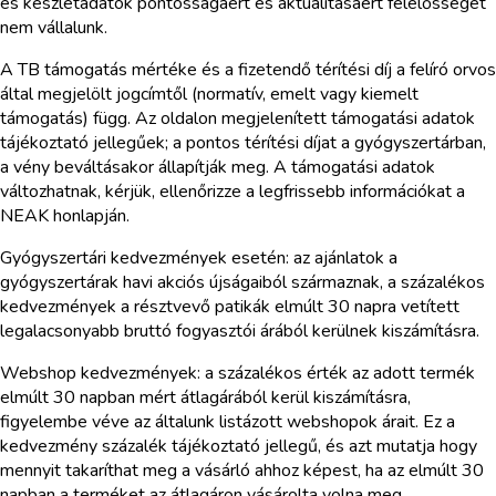
és készletadatok pontosságáért és aktualitásáért felelősséget
nem vállalunk.
A TB támogatás mértéke és a fizetendő térítési díj a felíró orvos
által megjelölt jogcímtől (normatív, emelt vagy kiemelt
támogatás) függ. Az oldalon megjelenített támogatási adatok
tájékoztató jellegűek; a pontos térítési díjat a gyógyszertárban,
a vény beváltásakor állapítják meg. A támogatási adatok
változhatnak, kérjük, ellenőrizze a legfrissebb információkat a
NEAK honlapján.
Gyógyszertári kedvezmények esetén: az ajánlatok a
gyógyszertárak havi akciós újságaiból származnak, a százalékos
kedvezmények a résztvevő patikák elmúlt 30 napra vetített
legalacsonyabb bruttó fogyasztói árából kerülnek kiszámításra.
Webshop kedvezmények: a százalékos érték az adott termék
elmúlt 30 napban mért átlagárából kerül kiszámításra,
figyelembe véve az általunk listázott webshopok árait. Ez a
kedvezmény százalék tájékoztató jellegű, és azt mutatja hogy
mennyit takaríthat meg a vásárló ahhoz képest, ha az elmúlt 30
napban a terméket az átlagáron vásárolta volna meg.