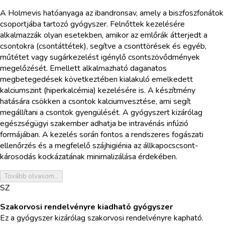
A Holmevis hatóanyaga az ibandronsav, amely a biszfoszfonátok
csoportjába tartozó gyógyszer. Felnőttek kezelésére
alkalmazzák olyan esetekben, amikor az emlőrák átterjedt a
csontokra (csontáttétek), segítve a csonttörések és egyéb,
műtétet vagy sugárkezelést igénylő csontszövődmények
megelőzését. Emellett alkalmazható daganatos
megbetegedések következtében kialakuló emelkedett
kalciumszint (hiperkalcémia) kezelésére is. A készítmény
hatására csökken a csontok kalciumvesztése, ami segít
megállítani a csontok gyengülését. A gyógyszert kizárólag
egészségügyi szakember adhatja be intravénás infúzió
formájában. A kezelés során fontos a rendszeres fogászati
ellenőrzés és a megfelelő szájhigiénia az állkapocscsont-
károsodás kockázatának minimalizálása érdekében.
Tovább olvasom...
SZ
Szakorvosi rendelvényre kiadható gyógyszer
Ez a gyógyszer kizárólag szakorvosi rendelvényre kapható.