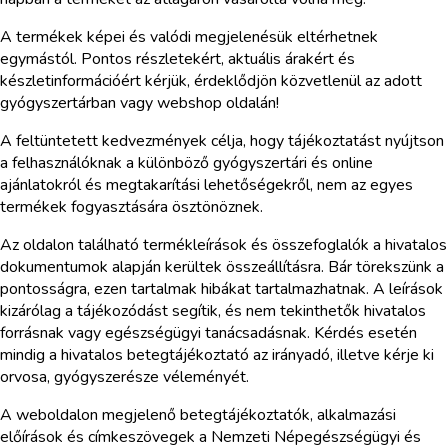
A termékek képei és valódi megjelenésük eltérhetnek
egymástól. Pontos részletekért, aktuális árakért és
készletinformációért kérjük, érdeklődjön közvetlenül az adott
gyógyszertárban vagy webshop oldalán!
A feltüntetett kedvezmények célja, hogy tájékoztatást nyújtson
a felhasználóknak a különböző gyógyszertári és online
ajánlatokról és megtakarítási lehetőségekről, nem az egyes
termékek fogyasztására ösztönöznek.
Az oldalon található termékleírások és összefoglalók a hivatalos
dokumentumok alapján kerültek összeállításra. Bár törekszünk a
pontosságra, ezen tartalmak hibákat tartalmazhatnak. A leírások
kizárólag a tájékozódást segítik, és nem tekinthetők hivatalos
forrásnak vagy egészségügyi tanácsadásnak. Kérdés esetén
mindig a hivatalos betegtájékoztató az irányadó, illetve kérje ki
orvosa, gyógyszerésze véleményét.
A weboldalon megjelenő betegtájékoztatók, alkalmazási
előírások és címkeszövegek a Nemzeti Népegészségügyi és