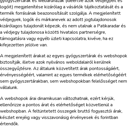
gyógyszertárak és webáruházak (ideértve azok védjegyeit és
logóit) megjelenítése kizárólag a vásárlók tájékoztatását és a
termék forrásának beazonosítását szolgálja. A megjelenített
védjegyek, logók és márkanevek az adott jogtulajdonosok
kizárólagos tulajdonát képezik, és nem utalnak a Patikaradar és
a védjegy tulajdonosa közötti hivatalos partnerségre,
támogatásra vagy egyéb üzleti kapcsolatra, kivéve, ha ez
kifejezetten jelölve van.
A megjelenített árakat az egyes gyógyszertárak és webshopok
biztosítják, illetve azok nyilvános weboldalairól kerülnek
összegyűjtésre. Az általunk közvetített árak pontosságáért,
érvényességéért, valamint az egyes termékek elérhetőségéért
sem gyógyszertárakban, sem webshopokban felelősséget nem
vállalunk.
A webshopok árai dinamikusan változhatnak, ezért kérjük,
ellenőrizze a pontos árat és elérhetőséget közvetlenül a
webshopban. A feltüntetett összegek bruttó fogyasztói árak,
készlet erejéig vagy visszavonásig érvényesek és forintban
értendők.