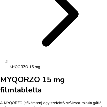
MYQORZO 15 mg
MYQORZO 15 mg
filmtabletta
A MYQORZO (afikámten) egy szelektív szívizom-miozin gátló