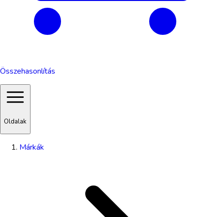
Összehasonlítás
Oldalak
Márkák