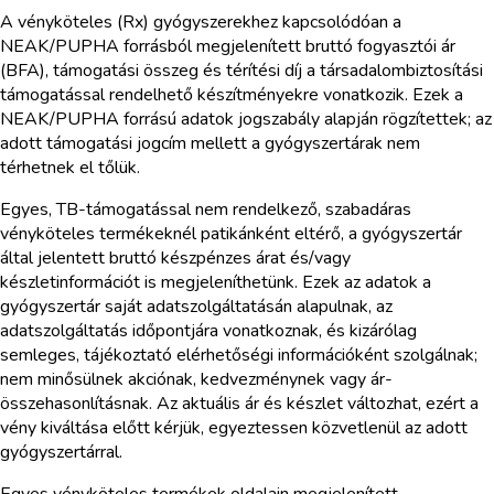
A vényköteles (Rx) gyógyszerekhez kapcsolódóan a
NEAK/PUPHA forrásból megjelenített bruttó fogyasztói ár
(BFA), támogatási összeg és térítési díj a társadalombiztosítási
támogatással rendelhető készítményekre vonatkozik. Ezek a
NEAK/PUPHA forrású adatok jogszabály alapján rögzítettek; az
adott támogatási jogcím mellett a gyógyszertárak nem
térhetnek el tőlük.
Egyes, TB-támogatással nem rendelkező, szabadáras
vényköteles termékeknél patikánként eltérő, a gyógyszertár
által jelentett bruttó készpénzes árat és/vagy
készletinformációt is megjeleníthetünk. Ezek az adatok a
gyógyszertár saját adatszolgáltatásán alapulnak, az
adatszolgáltatás időpontjára vonatkoznak, és kizárólag
semleges, tájékoztató elérhetőségi információként szolgálnak;
nem minősülnek akciónak, kedvezménynek vagy ár-
összehasonlításnak. Az aktuális ár és készlet változhat, ezért a
vény kiváltása előtt kérjük, egyeztessen közvetlenül az adott
gyógyszertárral.