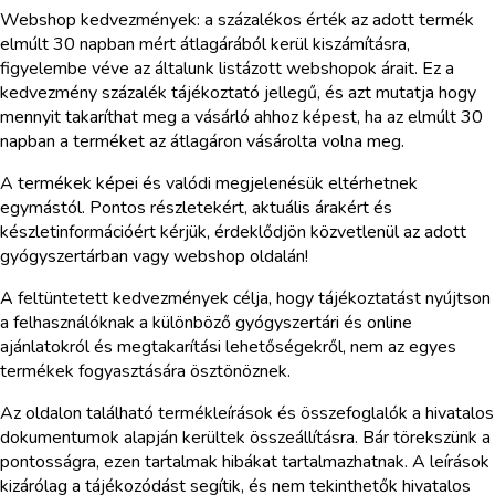
Webshop kedvezmények: a százalékos érték az adott termék
elmúlt 30 napban mért átlagárából kerül kiszámításra,
figyelembe véve az általunk listázott webshopok árait. Ez a
kedvezmény százalék tájékoztató jellegű, és azt mutatja hogy
mennyit takaríthat meg a vásárló ahhoz képest, ha az elmúlt 30
napban a terméket az átlagáron vásárolta volna meg.
A termékek képei és valódi megjelenésük eltérhetnek
egymástól. Pontos részletekért, aktuális árakért és
készletinformációért kérjük, érdeklődjön közvetlenül az adott
gyógyszertárban vagy webshop oldalán!
A feltüntetett kedvezmények célja, hogy tájékoztatást nyújtson
a felhasználóknak a különböző gyógyszertári és online
ajánlatokról és megtakarítási lehetőségekről, nem az egyes
termékek fogyasztására ösztönöznek.
Az oldalon található termékleírások és összefoglalók a hivatalos
dokumentumok alapján kerültek összeállításra. Bár törekszünk a
pontosságra, ezen tartalmak hibákat tartalmazhatnak. A leírások
kizárólag a tájékozódást segítik, és nem tekinthetők hivatalos