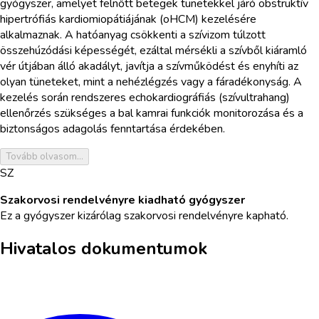
gyógyszer, amelyet felnőtt betegek tünetekkel járó obstruktív
hipertrófiás kardiomiopátiájának (oHCM) kezelésére
alkalmaznak. A hatóanyag csökkenti a szívizom túlzott
összehúzódási képességét, ezáltal mérsékli a szívből kiáramló
vér útjában álló akadályt, javítja a szívműködést és enyhíti az
olyan tüneteket, mint a nehézlégzés vagy a fáradékonyság. A
kezelés során rendszeres echokardiográfiás (szívultrahang)
ellenőrzés szükséges a bal kamrai funkciók monitorozása és a
biztonságos adagolás fenntartása érdekében.
Tovább olvasom...
SZ
Szakorvosi rendelvényre kiadható gyógyszer
Ez a gyógyszer kizárólag szakorvosi rendelvényre kapható.
Hivatalos dokumentumok