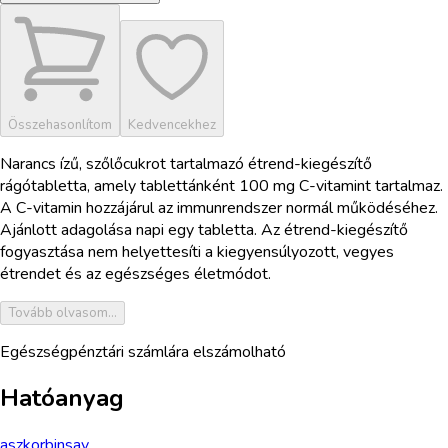
Összehasonlítom
Kedvencekhez
Narancs ízű, szőlőcukrot tartalmazó étrend-kiegészítő
rágótabletta, amely tablettánként 100 mg C-vitamint tartalmaz.
A C-vitamin hozzájárul az immunrendszer normál működéséhez.
Ajánlott adagolása napi egy tabletta. Az étrend-kiegészítő
fogyasztása nem helyettesíti a kiegyensúlyozott, vegyes
étrendet és az egészséges életmódot.
Tovább olvasom...
Egészségpénztári számlára elszámolható
Hatóanyag
aszkorbinsav