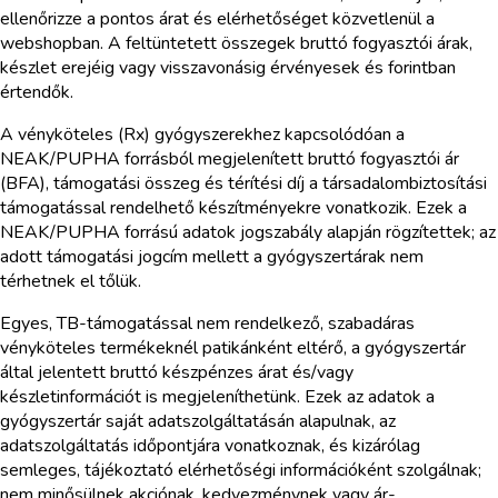
ellenőrizze a pontos árat és elérhetőséget közvetlenül a
webshopban. A feltüntetett összegek bruttó fogyasztói árak,
készlet erejéig vagy visszavonásig érvényesek és forintban
értendők.
A vényköteles (Rx) gyógyszerekhez kapcsolódóan a
NEAK/PUPHA forrásból megjelenített bruttó fogyasztói ár
(BFA), támogatási összeg és térítési díj a társadalombiztosítási
támogatással rendelhető készítményekre vonatkozik. Ezek a
NEAK/PUPHA forrású adatok jogszabály alapján rögzítettek; az
adott támogatási jogcím mellett a gyógyszertárak nem
térhetnek el tőlük.
Egyes, TB-támogatással nem rendelkező, szabadáras
vényköteles termékeknél patikánként eltérő, a gyógyszertár
által jelentett bruttó készpénzes árat és/vagy
készletinformációt is megjeleníthetünk. Ezek az adatok a
gyógyszertár saját adatszolgáltatásán alapulnak, az
adatszolgáltatás időpontjára vonatkoznak, és kizárólag
semleges, tájékoztató elérhetőségi információként szolgálnak;
nem minősülnek akciónak, kedvezménynek vagy ár-