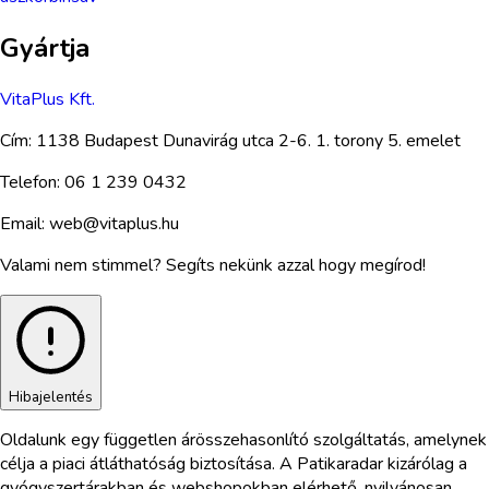
Gyártja
VitaPlus Kft.
Cím:
1138 Budapest Dunavirág utca 2-6. 1. torony 5. emelet
Telefon:
06 1 239 0432
Email:
web@vitaplus.hu
Valami nem stimmel? Segíts nekünk azzal hogy megírod!
Hibajelentés
Oldalunk egy független árösszehasonlító szolgáltatás, amelynek
célja a piaci átláthatóság biztosítása. A Patikaradar kizárólag a
gyógyszertárakban és webshopokban elérhető, nyilvánosan