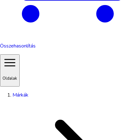
Összehasonlítás
Oldalak
Márkák