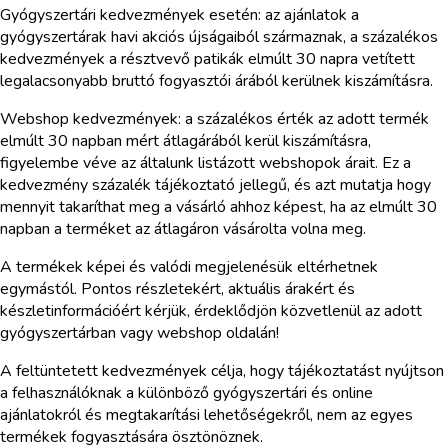
Gyógyszertári kedvezmények esetén: az ajánlatok a
gyógyszertárak havi akciós újságaiból származnak, a százalékos
kedvezmények a résztvevő patikák elmúlt 30 napra vetített
legalacsonyabb bruttó fogyasztói árából kerülnek kiszámításra.
Webshop kedvezmények: a százalékos érték az adott termék
elmúlt 30 napban mért átlagárából kerül kiszámításra,
figyelembe véve az általunk listázott webshopok árait. Ez a
kedvezmény százalék tájékoztató jellegű, és azt mutatja hogy
mennyit takaríthat meg a vásárló ahhoz képest, ha az elmúlt 30
napban a terméket az átlagáron vásárolta volna meg.
A termékek képei és valódi megjelenésük eltérhetnek
egymástól. Pontos részletekért, aktuális árakért és
készletinformációért kérjük, érdeklődjön közvetlenül az adott
gyógyszertárban vagy webshop oldalán!
A feltüntetett kedvezmények célja, hogy tájékoztatást nyújtson
a felhasználóknak a különböző gyógyszertári és online
ajánlatokról és megtakarítási lehetőségekről, nem az egyes
termékek fogyasztására ösztönöznek.