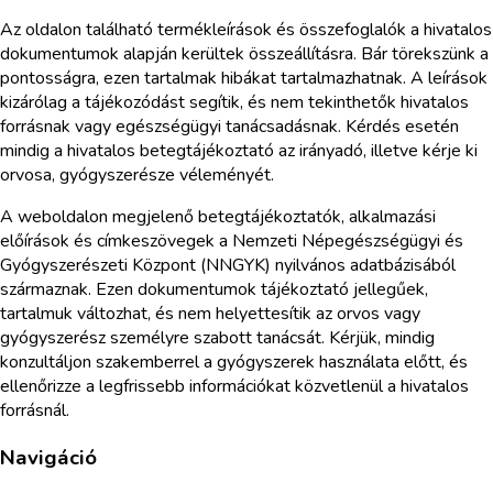
Az oldalon található termékleírások és összefoglalók a hivatalos
dokumentumok alapján kerültek összeállításra. Bár törekszünk a
pontosságra, ezen tartalmak hibákat tartalmazhatnak. A leírások
kizárólag a tájékozódást segítik, és nem tekinthetők hivatalos
forrásnak vagy egészségügyi tanácsadásnak. Kérdés esetén
mindig a hivatalos betegtájékoztató az irányadó, illetve kérje ki
orvosa, gyógyszerésze véleményét.
A weboldalon megjelenő betegtájékoztatók, alkalmazási
előírások és címkeszövegek a Nemzeti Népegészségügyi és
Gyógyszerészeti Központ (NNGYK) nyilvános adatbázisából
származnak. Ezen dokumentumok tájékoztató jellegűek,
tartalmuk változhat, és nem helyettesítik az orvos vagy
gyógyszerész személyre szabott tanácsát. Kérjük, mindig
konzultáljon szakemberrel a gyógyszerek használata előtt, és
ellenőrizze a legfrissebb információkat közvetlenül a hivatalos
forrásnál.
Navigáció