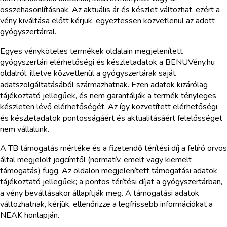
összehasonlításnak. Az aktuális ár és készlet változhat, ezért a
vény kiváltása előtt kérjük, egyeztessen közvetlenül az adott
gyógyszertárral.
Egyes vényköteles termékek oldalain megjelenített
gyógyszertári elérhetőségi és készletadatok a BENUVény.hu
oldalról, illetve közvetlenül a gyógyszertárak saját
adatszolgáltatásából származhatnak. Ezen adatok kizárólag
tájékoztató jellegűek, és nem garantálják a termék tényleges
készleten lévő elérhetőségét. Az így közvetített elérhetőségi
és készletadatok pontosságáért és aktualitásáért felelősséget
nem vállalunk.
A TB támogatás mértéke és a fizetendő térítési díj a felíró orvos
által megjelölt jogcímtől (normatív, emelt vagy kiemelt
támogatás) függ. Az oldalon megjelenített támogatási adatok
tájékoztató jellegűek; a pontos térítési díjat a gyógyszertárban,
a vény beváltásakor állapítják meg. A támogatási adatok
változhatnak, kérjük, ellenőrizze a legfrissebb információkat a
NEAK honlapján.