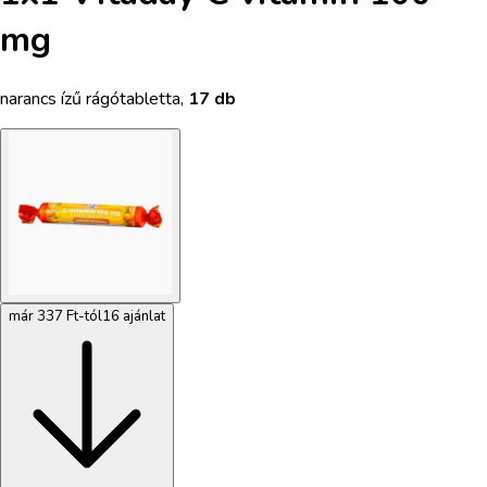
mg
narancs ízű rágótabletta
,
17 db
már 337 Ft-tól
16 ajánlat