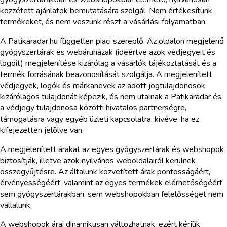
közzétett ajánlatok bemutatására szolgál. Nem értékesítünk
termékeket, és nem veszünk részt a vásárlási folyamatban.
A Patikaradar.hu független piaci szereplő. Az oldalon megjelenő
gyógyszertárak és webáruházak (ideértve azok védjegyeit és
logóit) megjelenítése kizárólag a vásárlók tájékoztatását és a
termék forrásának beazonosítását szolgálja. A megjelenített
védjegyek, logók és márkanevek az adott jogtulajdonosok
kizárólagos tulajdonát képezik, és nem utalnak a Patikaradar és
a védjegy tulajdonosa közötti hivatalos partnerségre,
támogatásra vagy egyéb üzleti kapcsolatra, kivéve, ha ez
kifejezetten jelölve van.
A megjelenített árakat az egyes gyógyszertárak és webshopok
biztosítják, illetve azok nyilvános weboldalairól kerülnek
összegyűjtésre. Az általunk közvetített árak pontosságáért,
érvényességéért, valamint az egyes termékek elérhetőségéért
sem gyógyszertárakban, sem webshopokban felelősséget nem
vállalunk.
A webshopok árai dinamikusan változhatnak, ezért kérjük,