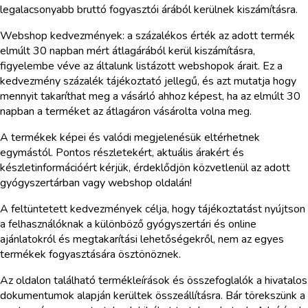
legalacsonyabb bruttó fogyasztói árából kerülnek kiszámításra.
Webshop kedvezmények: a százalékos érték az adott termék
elmúlt 30 napban mért átlagárából kerül kiszámításra,
figyelembe véve az általunk listázott webshopok árait. Ez a
kedvezmény százalék tájékoztató jellegű, és azt mutatja hogy
mennyit takaríthat meg a vásárló ahhoz képest, ha az elmúlt 30
napban a terméket az átlagáron vásárolta volna meg.
A termékek képei és valódi megjelenésük eltérhetnek
egymástól. Pontos részletekért, aktuális árakért és
készletinformációért kérjük, érdeklődjön közvetlenül az adott
gyógyszertárban vagy webshop oldalán!
A feltüntetett kedvezmények célja, hogy tájékoztatást nyújtson
a felhasználóknak a különböző gyógyszertári és online
ajánlatokról és megtakarítási lehetőségekről, nem az egyes
termékek fogyasztására ösztönöznek.
Az oldalon található termékleírások és összefoglalók a hivatalos
dokumentumok alapján kerültek összeállításra. Bár törekszünk a