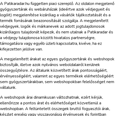
A Patikaradar.hu független piaci szereplő. Az oldalon megjelenő
gyógyszertárak és webáruházak (ideértve azok védjegyeit és
logóit) megjelenítése kizárólag a vásárlók tájékoztatását és a
termék forrásának beazonosítását szolgálja. A megjelenített
védjegyek, logók és márkanevek az adott jogtulajdonosok
kizárólagos tulajdonát képezik, és nem utalnak a Patikaradar és
a védjegy tulajdonosa közötti hivatalos partnerségre,
támogatásra vagy egyéb üzleti kapcsolatra, kivéve, ha ez
kifejezetten jelölve van.
A megjelenített árakat az egyes gyógyszertárak és webshopok
biztosítják, illetve azok nyilvános weboldalairól kerülnek
összegyűjtésre. Az általunk közvetített árak pontosságáért,
érvényességéért, valamint az egyes termékek elérhetőségéért
sem gyógyszertárakban, sem webshopokban felelősséget nem
vállalunk.
A webshopok árai dinamikusan változhatnak, ezért kérjük,
ellenőrizze a pontos árat és elérhetőséget közvetlenül a
webshopban. A feltüntetett összegek bruttó fogyasztói árak,
készlet erejéig vagy visszavonásig érvényesek és forintban