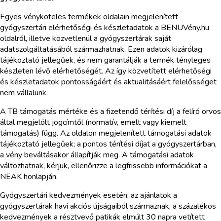
Egyes vényköteles termékek oldalain megjelenített
gyógyszertári elérhetőségi és készletadatok a BENUVény.hu
oldalról, illetve közvetlenül a gyógyszertárak saját
adatszolgáltatásából származhatnak. Ezen adatok kizárólag
tájékoztató jellegűek, és nem garantálják a termék tényleges
készleten lévő elérhetőségét. Az így közvetített elérhetőségi
és készletadatok pontosságáért és aktualitásáért felelősséget
nem vállalunk.
A TB támogatás mértéke és a fizetendő térítési díj a felíró orvos
által megjelölt jogcímtől (normatív, emelt vagy kiemelt
támogatás) függ. Az oldalon megjelenített támogatási adatok
tájékoztató jellegűek; a pontos térítési díjat a gyógyszertárban,
a vény beváltásakor állapítják meg. A támogatási adatok
változhatnak, kérjük, ellenőrizze a legfrissebb információkat a
NEAK honlapján.
Gyógyszertári kedvezmények esetén: az ajánlatok a
gyógyszertárak havi akciós újságaiból származnak, a százalékos
kedvezmények a résztvevő patikák elmúlt 30 napra vetített