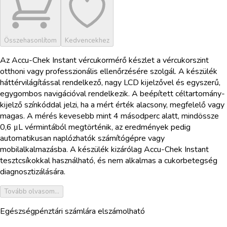
Összehasonlítom
Kedvencekhez
Az Accu-Chek Instant vércukormérő készlet a vércukorszint
otthoni vagy professzionális ellenőrzésére szolgál. A készülék
háttérvilágítással rendelkező, nagy LCD kijelzővel és egyszerű,
egygombos navigációval rendelkezik. A beépített céltartomány-
kijelző színkóddal jelzi, ha a mért érték alacsony, megfelelő vagy
magas. A mérés kevesebb mint 4 másodperc alatt, mindössze
0,6 μL vérmintából megtörténik, az eredmények pedig
automatikusan naplózhatók számítógépre vagy
mobilalkalmazásba. A készülék kizárólag Accu-Chek Instant
tesztcsíkokkal használható, és nem alkalmas a cukorbetegség
diagnosztizálására.
Tovább olvasom...
Egészségpénztári számlára elszámolható