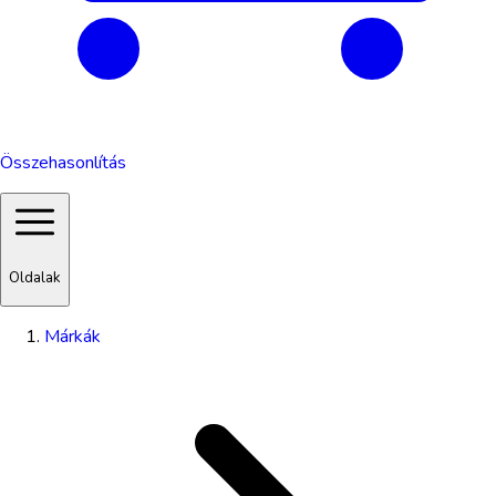
Összehasonlítás
Oldalak
Márkák