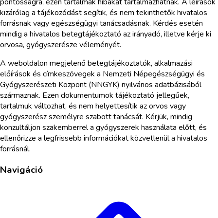
pontosságra, ezen tartalmak hibákat tartalmazhatnak. A leírások
kizárólag a tájékozódást segítik, és nem tekinthetők hivatalos
forrásnak vagy egészségügyi tanácsadásnak. Kérdés esetén
mindig a hivatalos betegtájékoztató az irányadó, illetve kérje ki
orvosa, gyógyszerésze véleményét.
A weboldalon megjelenő betegtájékoztatók, alkalmazási
előírások és címkeszövegek a Nemzeti Népegészségügyi és
Gyógyszerészeti Központ (NNGYK) nyilvános adatbázisából
származnak. Ezen dokumentumok tájékoztató jellegűek,
tartalmuk változhat, és nem helyettesítik az orvos vagy
gyógyszerész személyre szabott tanácsát. Kérjük, mindig
konzultáljon szakemberrel a gyógyszerek használata előtt, és
ellenőrizze a legfrissebb információkat közvetlenül a hivatalos
forrásnál.
Navigáció