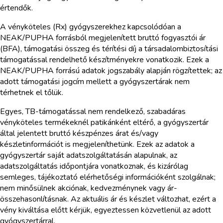
értendők.
A vényköteles (Rx) gyógyszerekhez kapcsolódóan a
NEAK/PUPHA forrásból megjelenített bruttó fogyasztói ár
(BFA), támogatási összeg és térítési díj a társadalombiztosítási
támogatással rendelhető készítményekre vonatkozik. Ezek a
NEAK/PUPHA forrású adatok jogszabály alapján rögzítettek; az
adott támogatási jogcím mellett a gyógyszertárak nem
térhetnek el tőlük.
Egyes, TB-támogatással nem rendelkező, szabadáras
vényköteles termékeknél patikánként eltérő, a gyógyszertár
által jelentett bruttó készpénzes árat és/vagy
készletinformációt is megjeleníthetünk. Ezek az adatok a
gyógyszertár saját adatszolgáltatásán alapulnak, az
adatszolgáltatás időpontjára vonatkoznak, és kizárólag
semleges, tájékoztató elérhetőségi információként szolgálnak;
nem minősülnek akciónak, kedvezménynek vagy ár-
összehasonlításnak. Az aktuális ár és készlet változhat, ezért a
vény kiváltása előtt kérjük, egyeztessen közvetlenül az adott
gyógyszertárral.