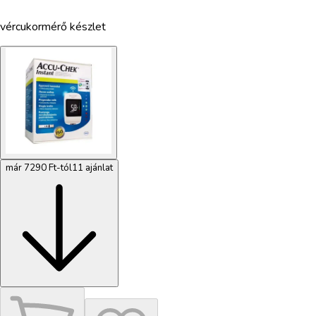
vércukormérő készlet
már 7290 Ft-tól
11 ajánlat