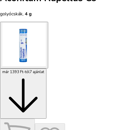
golyócskák
,
4 g
már 1393 Ft-tól
7 ajánlat