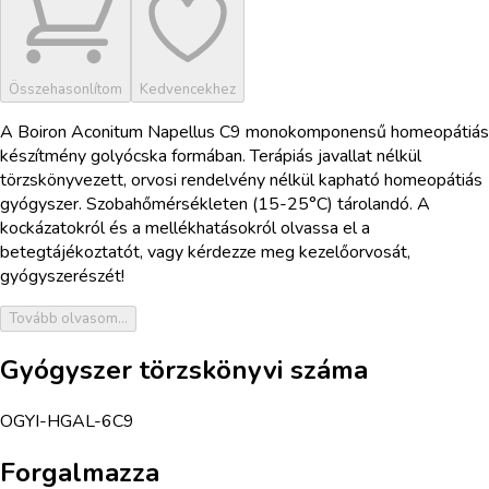
Összehasonlítom
Kedvencekhez
A Boiron Aconitum Napellus C9 monokomponensű homeopátiás
készítmény golyócska formában. Terápiás javallat nélkül
törzskönyvezett, orvosi rendelvény nélkül kapható homeopátiás
gyógyszer. Szobahőmérsékleten (15-25°C) tárolandó. A
kockázatokról és a mellékhatásokról olvassa el a
betegtájékoztatót, vagy kérdezze meg kezelőorvosát,
gyógyszerészét!
Tovább olvasom...
Gyógyszer törzskönyvi száma
OGYI-HGAL-6C9
Forgalmazza