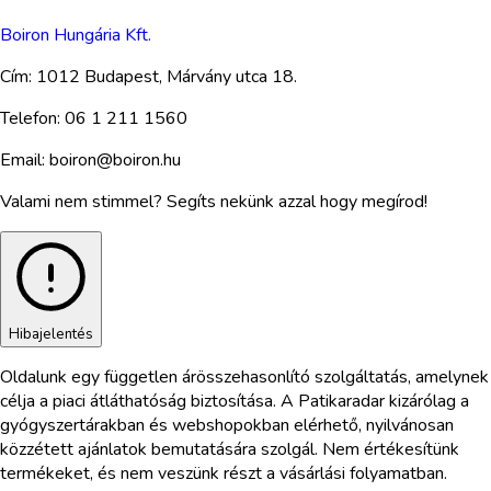
Boiron Hungária Kft.
Cím:
1012 Budapest, Márvány utca 18.
Telefon:
06 1 211 1560
Email:
boiron@boiron.hu
Valami nem stimmel? Segíts nekünk azzal hogy megírod!
Hibajelentés
Oldalunk egy független árösszehasonlító szolgáltatás, amelynek
célja a piaci átláthatóság biztosítása. A Patikaradar kizárólag a
gyógyszertárakban és webshopokban elérhető, nyilvánosan
közzétett ajánlatok bemutatására szolgál. Nem értékesítünk
termékeket, és nem veszünk részt a vásárlási folyamatban.