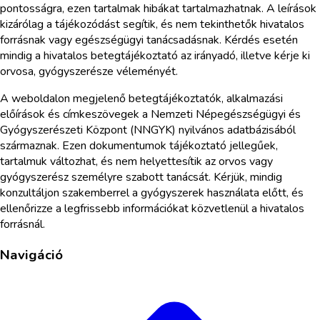
pontosságra, ezen tartalmak hibákat tartalmazhatnak. A leírások
kizárólag a tájékozódást segítik, és nem tekinthetők hivatalos
forrásnak vagy egészségügyi tanácsadásnak. Kérdés esetén
mindig a hivatalos betegtájékoztató az irányadó, illetve kérje ki
orvosa, gyógyszerésze véleményét.
A weboldalon megjelenő betegtájékoztatók, alkalmazási
előírások és címkeszövegek a Nemzeti Népegészségügyi és
Gyógyszerészeti Központ (NNGYK) nyilvános adatbázisából
származnak. Ezen dokumentumok tájékoztató jellegűek,
tartalmuk változhat, és nem helyettesítik az orvos vagy
gyógyszerész személyre szabott tanácsát. Kérjük, mindig
konzultáljon szakemberrel a gyógyszerek használata előtt, és
ellenőrizze a legfrissebb információkat közvetlenül a hivatalos
forrásnál.
Navigáció