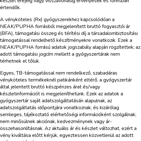
készlet erejéig vagy visszavonásig érvényesek és forintban
értendők.
A vényköteles (Rx) gyógyszerekhez kapcsolódóan a
NEAK/PUPHA forrásból megjelenített bruttó fogyasztói ár
(BFA), támogatási összeg és térítési díj a társadalombiztosítási
támogatással rendelhető készítményekre vonatkozik. Ezek a
NEAK/PUPHA forrású adatok jogszabály alapján rögzítettek; az
adott támogatási jogcím mellett a gyógyszertárak nem
térhetnek el tőlük.
Egyes, TB-támogatással nem rendelkező, szabadáras
vényköteles termékeknél patikánként eltérő, a gyógyszertár
által jelentett bruttó készpénzes árat és/vagy
készletinformációt is megjeleníthetünk. Ezek az adatok a
gyógyszertár saját adatszolgáltatásán alapulnak, az
adatszolgáltatás időpontjára vonatkoznak, és kizárólag
semleges, tájékoztató elérhetőségi információként szolgálnak;
nem minősülnek akciónak, kedvezménynek vagy ár-
összehasonlításnak. Az aktuális ár és készlet változhat, ezért a
vény kiváltása előtt kérjük, egyeztessen közvetlenül az adott