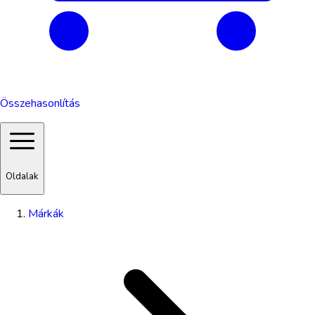
Összehasonlítás
Oldalak
Márkák