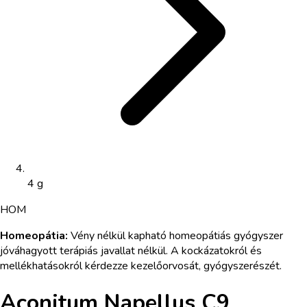
4 g
HOM
Homeopátia
:
Vény nélkül kapható homeopátiás gyógyszer
jóváhagyott terápiás javallat nélkül. A kockázatokról és
mellékhatásokról kérdezze kezelőorvosát, gyógyszerészét.
Aconitum Napellus C9