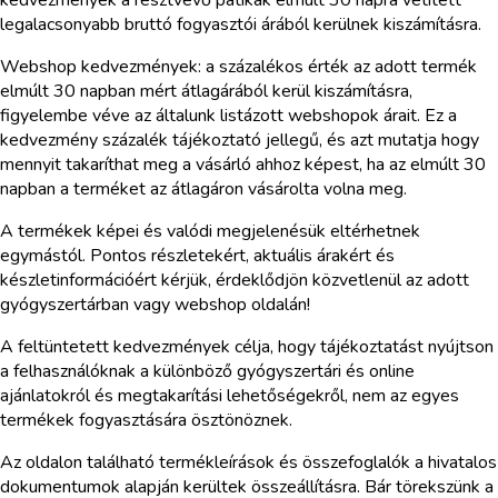
kedvezmények a résztvevő patikák elmúlt 30 napra vetített
legalacsonyabb bruttó fogyasztói árából kerülnek kiszámításra.
Webshop kedvezmények: a százalékos érték az adott termék
elmúlt 30 napban mért átlagárából kerül kiszámításra,
figyelembe véve az általunk listázott webshopok árait. Ez a
kedvezmény százalék tájékoztató jellegű, és azt mutatja hogy
mennyit takaríthat meg a vásárló ahhoz képest, ha az elmúlt 30
napban a terméket az átlagáron vásárolta volna meg.
A termékek képei és valódi megjelenésük eltérhetnek
egymástól. Pontos részletekért, aktuális árakért és
készletinformációért kérjük, érdeklődjön közvetlenül az adott
gyógyszertárban vagy webshop oldalán!
A feltüntetett kedvezmények célja, hogy tájékoztatást nyújtson
a felhasználóknak a különböző gyógyszertári és online
ajánlatokról és megtakarítási lehetőségekről, nem az egyes
termékek fogyasztására ösztönöznek.
Az oldalon található termékleírások és összefoglalók a hivatalos
dokumentumok alapján kerültek összeállításra. Bár törekszünk a