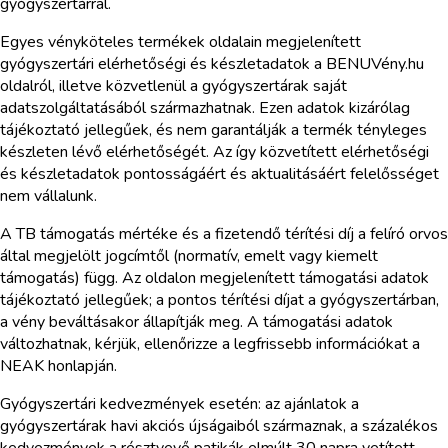
gyógyszertárral.
Egyes vényköteles termékek oldalain megjelenített
gyógyszertári elérhetőségi és készletadatok a BENUVény.hu
oldalról, illetve közvetlenül a gyógyszertárak saját
adatszolgáltatásából származhatnak. Ezen adatok kizárólag
tájékoztató jellegűek, és nem garantálják a termék tényleges
készleten lévő elérhetőségét. Az így közvetített elérhetőségi
és készletadatok pontosságáért és aktualitásáért felelősséget
nem vállalunk.
A TB támogatás mértéke és a fizetendő térítési díj a felíró orvos
által megjelölt jogcímtől (normatív, emelt vagy kiemelt
támogatás) függ. Az oldalon megjelenített támogatási adatok
tájékoztató jellegűek; a pontos térítési díjat a gyógyszertárban,
a vény beváltásakor állapítják meg. A támogatási adatok
változhatnak, kérjük, ellenőrizze a legfrissebb információkat a
NEAK honlapján.
Gyógyszertári kedvezmények esetén: az ajánlatok a
gyógyszertárak havi akciós újságaiból származnak, a százalékos