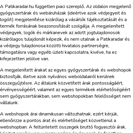
A Patikaradar.hu független piaci szereplő. Az oldalon megjelenő
gyógyszertárak és webáruházak (ideértve azok védjegyeit és
logóit) megjelenítése kizárólag a vásárlók tájékoztatását és a
termék forrásának beazonosítását szolgálja. A megjelenített
védjegyek, logók és márkanevek az adott jogtulajdonosok
kizárólagos tulajdonát képezik, és nem utalnak a Patikaradar és
a védjegy tulajdonosa közötti hivatalos partnerségre,
támogatásra vagy egyéb üzleti kapcsolatra, kivéve, ha ez
kifejezetten jelölve van.
A megjelenített árakat az egyes gyógyszertárak és webshopok
biztosítják, illetve azok nyilvános weboldalairól kerülnek
összegyűjtésre. Az általunk közvetített árak pontosságáért,
érvényességéért, valamint az egyes termékek elérhetőségéért
sem gyógyszertárakban, sem webshopokban felelősséget nem
vállalunk.
A webshopok árai dinamikusan változhatnak, ezért kérjük,
ellenőrizze a pontos árat és elérhetőséget közvetlenül a
webshopban. A feltüntetett összegek bruttó fogyasztói árak,