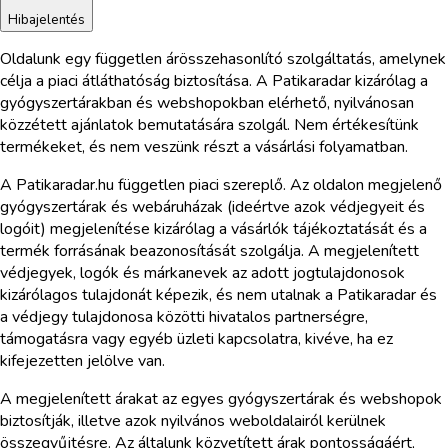
Hibajelentés
Oldalunk egy független árösszehasonlító szolgáltatás, amelynek
célja a piaci átláthatóság biztosítása. A Patikaradar kizárólag a
gyógyszertárakban és webshopokban elérhető, nyilvánosan
közzétett ajánlatok bemutatására szolgál. Nem értékesítünk
termékeket, és nem veszünk részt a vásárlási folyamatban.
A Patikaradar.hu független piaci szereplő. Az oldalon megjelenő
gyógyszertárak és webáruházak (ideértve azok védjegyeit és
logóit) megjelenítése kizárólag a vásárlók tájékoztatását és a
termék forrásának beazonosítását szolgálja. A megjelenített
védjegyek, logók és márkanevek az adott jogtulajdonosok
kizárólagos tulajdonát képezik, és nem utalnak a Patikaradar és
a védjegy tulajdonosa közötti hivatalos partnerségre,
támogatásra vagy egyéb üzleti kapcsolatra, kivéve, ha ez
kifejezetten jelölve van.
A megjelenített árakat az egyes gyógyszertárak és webshopok
biztosítják, illetve azok nyilvános weboldalairól kerülnek
összegyűjtésre. Az általunk közvetített árak pontosságáért,