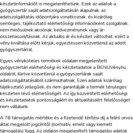
készletinformációt is megjeleníthetünk. Ezek az adatok a
gyógyszertár saját adatszolgáltatásán alapulnak, az
adatszolgáltatás időpontjára vonatkoznak, és kizárólag
semleges, tájékoztató elérhetőségi információként szolgálnak;
nem minősülnek akciónak, kedvezménynek vagy ár-
összehasonlításnak. Az aktuális ár és készlet változhat, ezért a
vény kiváltása előtt kérjük, egyeztessen közvetlenül az adott
gyógyszertárral.
Egyes vényköteles termékek oldalain megjelenített
gyógyszertári elérhetőségi és készletadatok a BENUVény.hu
oldalról, illetve közvetlenül a gyógyszertárak saját
adatszolgáltatásából származhatnak. Ezen adatok kizárólag
tájékoztató jellegűek, és nem garantálják a termék tényleges
készleten lévő elérhetőségét. Az így közvetített elérhetőségi
és készletadatok pontosságáért és aktualitásáért felelősséget
nem vállalunk.
A TB támogatás mértéke és a fizetendő térítési díj a felíró orvos
által megjelölt jogcímtől (normatív, emelt vagy kiemelt
támogatás) függ. Az oldalon megjelenített támogatási adatok