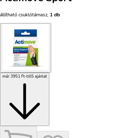
állítható csuklótámasz
,
1 db
már 3951 Ft-tól
5 ajánlat