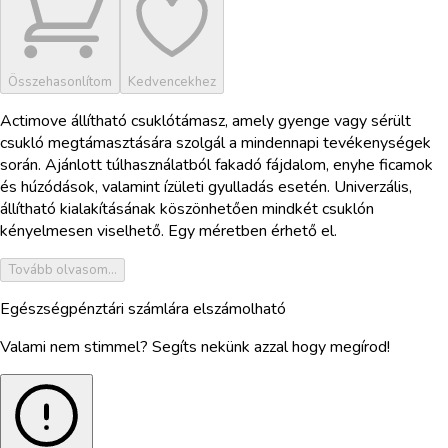
Összehasonlítom
Kedvencekhez
Actimove állítható csuklótámasz, amely gyenge vagy sérült
csukló megtámasztására szolgál a mindennapi tevékenységek
során. Ajánlott túlhasználatból fakadó fájdalom, enyhe ficamok
és húzódások, valamint ízületi gyulladás esetén. Univerzális,
állítható kialakításának köszönhetően mindkét csuklón
kényelmesen viselhető. Egy méretben érhető el.
Tovább olvasom...
Egészségpénztári számlára elszámolható
Valami nem stimmel? Segíts nekünk azzal hogy megírod!