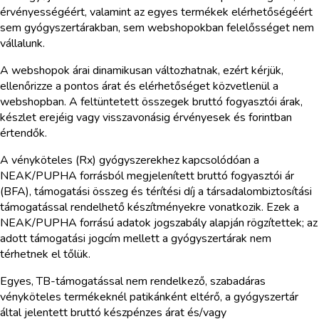
érvényességéért, valamint az egyes termékek elérhetőségéért
sem gyógyszertárakban, sem webshopokban felelősséget nem
vállalunk.
A webshopok árai dinamikusan változhatnak, ezért kérjük,
ellenőrizze a pontos árat és elérhetőséget közvetlenül a
webshopban. A feltüntetett összegek bruttó fogyasztói árak,
készlet erejéig vagy visszavonásig érvényesek és forintban
értendők.
A vényköteles (Rx) gyógyszerekhez kapcsolódóan a
NEAK/PUPHA forrásból megjelenített bruttó fogyasztói ár
(BFA), támogatási összeg és térítési díj a társadalombiztosítási
támogatással rendelhető készítményekre vonatkozik. Ezek a
NEAK/PUPHA forrású adatok jogszabály alapján rögzítettek; az
adott támogatási jogcím mellett a gyógyszertárak nem
térhetnek el tőlük.
Egyes, TB-támogatással nem rendelkező, szabadáras
vényköteles termékeknél patikánként eltérő, a gyógyszertár
által jelentett bruttó készpénzes árat és/vagy