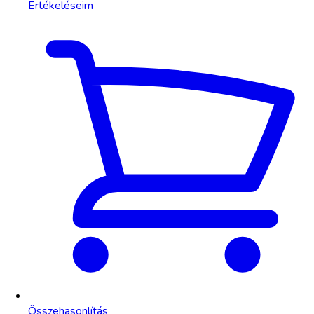
Értékeléseim
Összehasonlítás