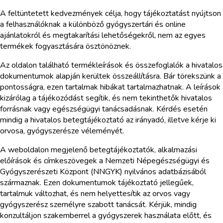
A feltüntetett kedvezmények célja, hogy tájékoztatást nyújtson
a felhasználóknak a különböző gyógyszertári és online
ajánlatokról és megtakarítási lehetőségekről, nem az egyes
termékek fogyasztására ösztönöznek.
Az oldalon található termékleírások és összefoglalók a hivatalos
dokumentumok alapján kerültek összeállításra. Bár törekszünk a
pontosságra, ezen tartalmak hibákat tartalmazhatnak. A leírások
kizárólag a tájékozódást segítik, és nem tekinthetők hivatalos
forrásnak vagy egészségügyi tanácsadásnak. Kérdés esetén
mindig a hivatalos betegtájékoztató az irányadó, illetve kérje ki
orvosa, gyógyszerésze véleményét.
A weboldalon megjelenő betegtájékoztatók, alkalmazási
előírások és címkeszövegek a Nemzeti Népegészségügyi és
Gyógyszerészeti Központ (NNGYK) nyilvános adatbázisából
származnak. Ezen dokumentumok tájékoztató jellegűek,
tartalmuk változhat, és nem helyettesítik az orvos vagy
gyógyszerész személyre szabott tanácsát. Kérjük, mindig
konzultáljon szakemberrel a gyógyszerek használata előtt, és