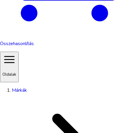
Összehasonlítás
Oldalak
Márkák