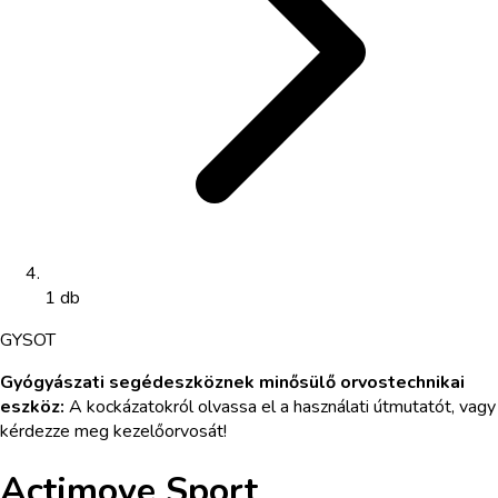
1 db
GYS
OT
Gyógyászati segédeszköznek minősülő orvostechnikai
eszköz
:
A kockázatokról olvassa el a használati útmutatót, vagy
kérdezze meg kezelőorvosát!
Actimove Sport