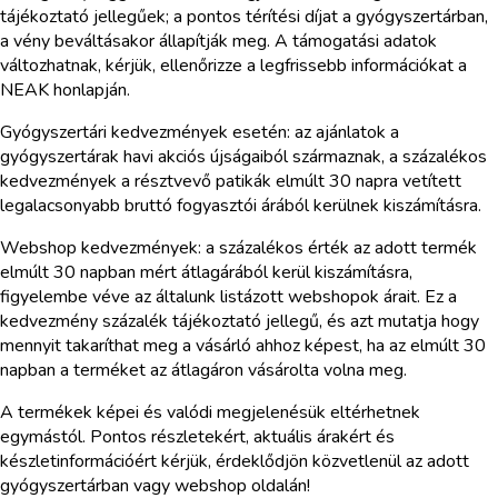
tájékoztató jellegűek; a pontos térítési díjat a gyógyszertárban,
a vény beváltásakor állapítják meg. A támogatási adatok
változhatnak, kérjük, ellenőrizze a legfrissebb információkat a
NEAK honlapján.
Gyógyszertári kedvezmények esetén: az ajánlatok a
gyógyszertárak havi akciós újságaiból származnak, a százalékos
kedvezmények a résztvevő patikák elmúlt 30 napra vetített
legalacsonyabb bruttó fogyasztói árából kerülnek kiszámításra.
Webshop kedvezmények: a százalékos érték az adott termék
elmúlt 30 napban mért átlagárából kerül kiszámításra,
figyelembe véve az általunk listázott webshopok árait. Ez a
kedvezmény százalék tájékoztató jellegű, és azt mutatja hogy
mennyit takaríthat meg a vásárló ahhoz képest, ha az elmúlt 30
napban a terméket az átlagáron vásárolta volna meg.
A termékek képei és valódi megjelenésük eltérhetnek
egymástól. Pontos részletekért, aktuális árakért és
készletinformációért kérjük, érdeklődjön közvetlenül az adott
gyógyszertárban vagy webshop oldalán!