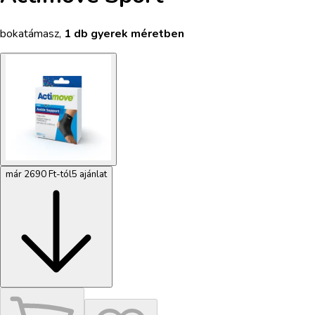
bokatámasz
,
1 db gyerek méretben
már 2690 Ft-tól
5 ajánlat