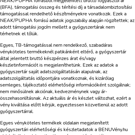
NEAK/PUPHA forrásból megjelenített bruttó fogyasztói ár
(BFA), támogatási összeg és térítési díj a társadalombiztosítási
támogatással rendelhető készítményekre vonatkozik. Ezek a
NEAK/PUPHA forrású adatok jogszabály alapján rögzítettek; az
adott támogatási jogcím mellett a gyógyszertárak nem
térhetnek el tőlük.
Egyes, TB-támogatással nem rendelkező, szabadáras
vényköteles termékeknél patikánként eltérő, a gyógyszertár
által jelentett bruttó készpénzes árat és/vagy
készletinformációt is megjeleníthetünk. Ezek az adatok a
gyógyszertár saját adatszolgáltatásán alapulnak, az
adatszolgáltatás időpontjára vonatkoznak, és kizárólag
semleges, tájékoztató elérhetőségi információként szolgálnak;
nem minősülnek akciónak, kedvezménynek vagy ár-
összehasonlításnak. Az aktuális ár és készlet változhat, ezért a
vény kiváltása előtt kérjük, egyeztessen közvetlenül az adott
gyógyszertárral.
Egyes vényköteles termékek oldalain megjelenített
gyógyszertári elérhetőségi és készletadatok a BENUVény.hu