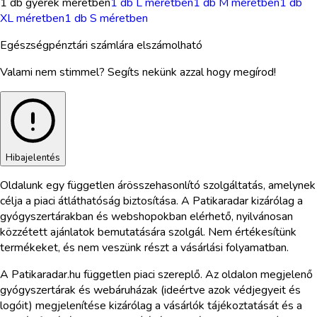
1 db gyerek méretben
1 db L méretben
1 db M méretben
1 db
XL méretben
1 db S méretben
Egészségpénztári számlára elszámolható
Valami nem stimmel? Segíts nekünk azzal hogy megírod!
Hibajelentés
Oldalunk egy független árösszehasonlító szolgáltatás, amelynek
célja a piaci átláthatóság biztosítása. A Patikaradar kizárólag a
gyógyszertárakban és webshopokban elérhető, nyilvánosan
közzétett ajánlatok bemutatására szolgál. Nem értékesítünk
termékeket, és nem veszünk részt a vásárlási folyamatban.
A Patikaradar.hu független piaci szereplő. Az oldalon megjelenő
gyógyszertárak és webáruházak (ideértve azok védjegyeit és
logóit) megjelenítése kizárólag a vásárlók tájékoztatását és a