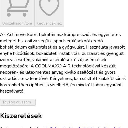
Összehasonlítom
Kedvencekhez
Az Actimove Sport bokatámasz kompressziót és egyenletes
meleget biztosítva segíti a sportsérülésekből eredő
bokafájdalom csillapítását és a gyógyulást. Használata javasolt
enyhe húzódások, bokaízületi instabilitás, duzzanat és gyengült
izomzat esetén, valamint a sérülések és újrasérülések
megelőzésére. A COOLMAX® AIR technológiával készült,
neoprén- és latexmentes anyag kiváló szellőzést és gyors
száradást tesz lehetővé. Kényelmes, karcsúsított kialakításának
köszönhetően cipőben is viselhető, és mindkét lábra egyaránt
használható.
Tovább olvasom...
Kiszerelések