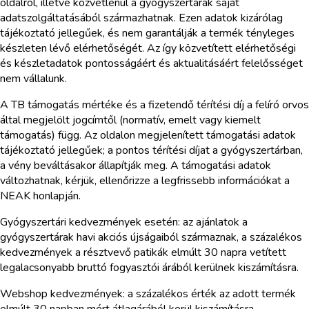
oldalról, illetve közvetlenül a gyógyszertárak saját
adatszolgáltatásából származhatnak. Ezen adatok kizárólag
tájékoztató jellegűek, és nem garantálják a termék tényleges
készleten lévő elérhetőségét. Az így közvetített elérhetőségi
és készletadatok pontosságáért és aktualitásáért felelősséget
nem vállalunk.
A TB támogatás mértéke és a fizetendő térítési díj a felíró orvos
által megjelölt jogcímtől (normatív, emelt vagy kiemelt
támogatás) függ. Az oldalon megjelenített támogatási adatok
tájékoztató jellegűek; a pontos térítési díjat a gyógyszertárban,
a vény beváltásakor állapítják meg. A támogatási adatok
változhatnak, kérjük, ellenőrizze a legfrissebb információkat a
NEAK honlapján.
Gyógyszertári kedvezmények esetén: az ajánlatok a
gyógyszertárak havi akciós újságaiból származnak, a százalékos
kedvezmények a résztvevő patikák elmúlt 30 napra vetített
legalacsonyabb bruttó fogyasztói árából kerülnek kiszámításra.
Webshop kedvezmények: a százalékos érték az adott termék