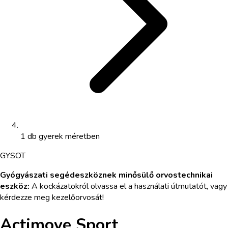
1 db gyerek méretben
GYS
OT
Gyógyászati segédeszköznek minősülő orvostechnikai
eszköz
:
A kockázatokról olvassa el a használati útmutatót, vagy
kérdezze meg kezelőorvosát!
Actimove Sport