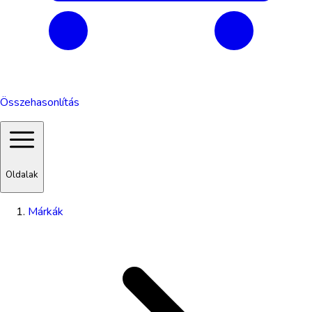
Összehasonlítás
Oldalak
Márkák