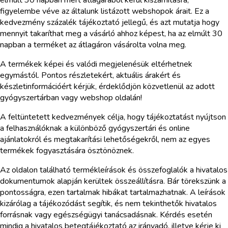
elmúlt 30 napban mért átlagárából kerül kiszámításra,
figyelembe véve az általunk listázott webshopok árait. Ez a
kedvezmény százalék tájékoztató jellegű, és azt mutatja hogy
mennyit takaríthat meg a vásárló ahhoz képest, ha az elmúlt 30
napban a terméket az átlagáron vásárolta volna meg.
A termékek képei és valódi megjelenésük eltérhetnek
egymástól. Pontos részletekért, aktuális árakért és
készletinformációért kérjük, érdeklődjön közvetlenül az adott
gyógyszertárban vagy webshop oldalán!
A feltüntetett kedvezmények célja, hogy tájékoztatást nyújtson
a felhasználóknak a különböző gyógyszertári és online
ajánlatokról és megtakarítási lehetőségekről, nem az egyes
termékek fogyasztására ösztönöznek.
Az oldalon található termékleírások és összefoglalók a hivatalos
dokumentumok alapján kerültek összeállításra. Bár törekszünk a
pontosságra, ezen tartalmak hibákat tartalmazhatnak. A leírások
kizárólag a tájékozódást segítik, és nem tekinthetők hivatalos
forrásnak vagy egészségügyi tanácsadásnak. Kérdés esetén
mindig a hivatalos betegtájékoztató az irányadó, illetve kérje ki