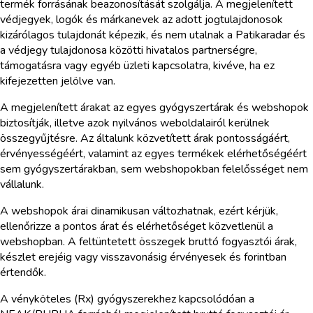
termék forrásának beazonosítását szolgálja. A megjelenített
védjegyek, logók és márkanevek az adott jogtulajdonosok
kizárólagos tulajdonát képezik, és nem utalnak a Patikaradar és
a védjegy tulajdonosa közötti hivatalos partnerségre,
támogatásra vagy egyéb üzleti kapcsolatra, kivéve, ha ez
kifejezetten jelölve van.
A megjelenített árakat az egyes gyógyszertárak és webshopok
biztosítják, illetve azok nyilvános weboldalairól kerülnek
összegyűjtésre. Az általunk közvetített árak pontosságáért,
érvényességéért, valamint az egyes termékek elérhetőségéért
sem gyógyszertárakban, sem webshopokban felelősséget nem
vállalunk.
A webshopok árai dinamikusan változhatnak, ezért kérjük,
ellenőrizze a pontos árat és elérhetőséget közvetlenül a
webshopban. A feltüntetett összegek bruttó fogyasztói árak,
készlet erejéig vagy visszavonásig érvényesek és forintban
értendők.
A vényköteles (Rx) gyógyszerekhez kapcsolódóan a