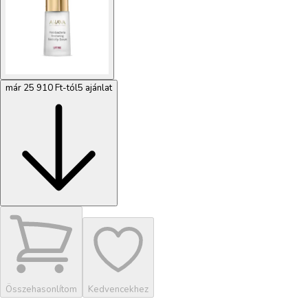
már 25 910 Ft-tól
5 ajánlat
Összehasonlítom
Kedvencekhez