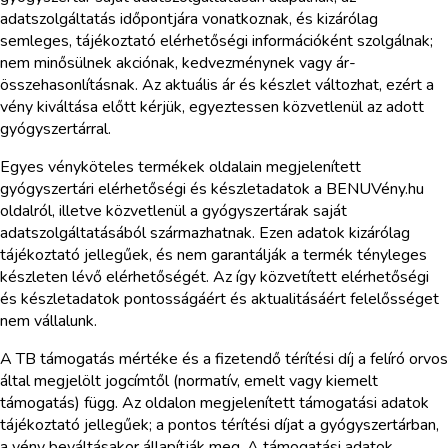
adatszolgáltatás időpontjára vonatkoznak, és kizárólag
semleges, tájékoztató elérhetőségi információként szolgálnak;
nem minősülnek akciónak, kedvezménynek vagy ár-
összehasonlításnak. Az aktuális ár és készlet változhat, ezért a
vény kiváltása előtt kérjük, egyeztessen közvetlenül az adott
gyógyszertárral.
Egyes vényköteles termékek oldalain megjelenített
gyógyszertári elérhetőségi és készletadatok a BENUVény.hu
oldalról, illetve közvetlenül a gyógyszertárak saját
adatszolgáltatásából származhatnak. Ezen adatok kizárólag
tájékoztató jellegűek, és nem garantálják a termék tényleges
készleten lévő elérhetőségét. Az így közvetített elérhetőségi
és készletadatok pontosságáért és aktualitásáért felelősséget
nem vállalunk.
A TB támogatás mértéke és a fizetendő térítési díj a felíró orvos
által megjelölt jogcímtől (normatív, emelt vagy kiemelt
támogatás) függ. Az oldalon megjelenített támogatási adatok
tájékoztató jellegűek; a pontos térítési díjat a gyógyszertárban,
a vény beváltásakor állapítják meg. A támogatási adatok