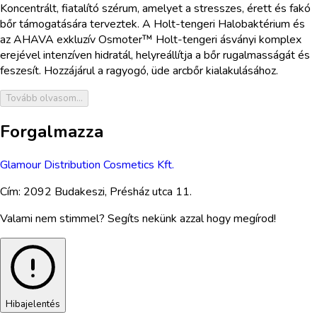
Koncentrált, fiatalító szérum, amelyet a stresszes, érett és fakó
bőr támogatására terveztek. A Holt-tengeri Halobaktérium és
az AHAVA exkluzív Osmoter™ Holt-tengeri ásványi komplex
erejével intenzíven hidratál, helyreállítja a bőr rugalmasságát és
feszesít. Hozzájárul a ragyogó, üde arcbőr kialakulásához.
Tovább olvasom...
Forgalmazza
Glamour Distribution Cosmetics Kft.
Cím:
2092 Budakeszi, Présház utca 11.
Valami nem stimmel? Segíts nekünk azzal hogy megírod!
Hibajelentés