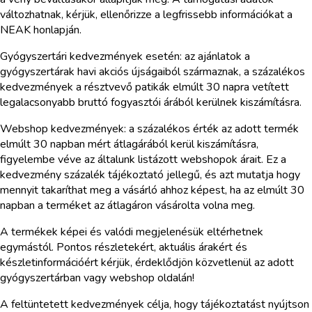
változhatnak, kérjük, ellenőrizze a legfrissebb információkat a
NEAK honlapján.
Gyógyszertári kedvezmények esetén: az ajánlatok a
gyógyszertárak havi akciós újságaiból származnak, a százalékos
kedvezmények a résztvevő patikák elmúlt 30 napra vetített
legalacsonyabb bruttó fogyasztói árából kerülnek kiszámításra.
Webshop kedvezmények: a százalékos érték az adott termék
elmúlt 30 napban mért átlagárából kerül kiszámításra,
figyelembe véve az általunk listázott webshopok árait. Ez a
kedvezmény százalék tájékoztató jellegű, és azt mutatja hogy
mennyit takaríthat meg a vásárló ahhoz képest, ha az elmúlt 30
napban a terméket az átlagáron vásárolta volna meg.
A termékek képei és valódi megjelenésük eltérhetnek
egymástól. Pontos részletekért, aktuális árakért és
készletinformációért kérjük, érdeklődjön közvetlenül az adott
gyógyszertárban vagy webshop oldalán!
A feltüntetett kedvezmények célja, hogy tájékoztatást nyújtson