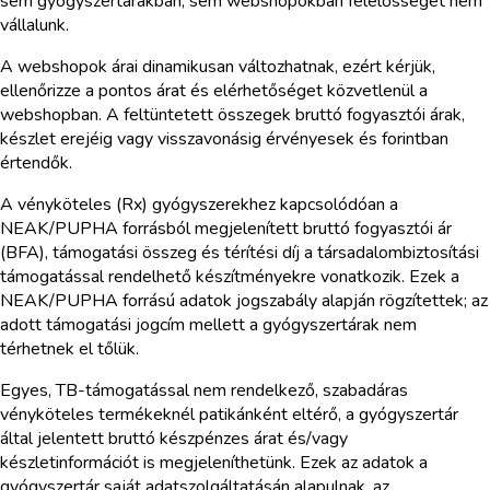
sem gyógyszertárakban, sem webshopokban felelősséget nem
vállalunk.
A webshopok árai dinamikusan változhatnak, ezért kérjük,
ellenőrizze a pontos árat és elérhetőséget közvetlenül a
webshopban. A feltüntetett összegek bruttó fogyasztói árak,
készlet erejéig vagy visszavonásig érvényesek és forintban
értendők.
A vényköteles (Rx) gyógyszerekhez kapcsolódóan a
NEAK/PUPHA forrásból megjelenített bruttó fogyasztói ár
(BFA), támogatási összeg és térítési díj a társadalombiztosítási
támogatással rendelhető készítményekre vonatkozik. Ezek a
NEAK/PUPHA forrású adatok jogszabály alapján rögzítettek; az
adott támogatási jogcím mellett a gyógyszertárak nem
térhetnek el tőlük.
Egyes, TB-támogatással nem rendelkező, szabadáras
vényköteles termékeknél patikánként eltérő, a gyógyszertár
által jelentett bruttó készpénzes árat és/vagy
készletinformációt is megjeleníthetünk. Ezek az adatok a
gyógyszertár saját adatszolgáltatásán alapulnak, az