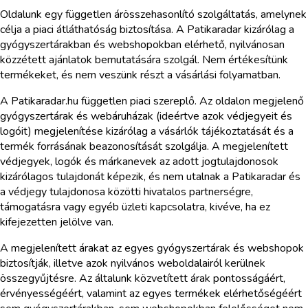
Oldalunk egy független árösszehasonlító szolgáltatás, amelynek
célja a piaci átláthatóság biztosítása. A Patikaradar kizárólag a
gyógyszertárakban és webshopokban elérhető, nyilvánosan
közzétett ajánlatok bemutatására szolgál. Nem értékesítünk
termékeket, és nem veszünk részt a vásárlási folyamatban.
A Patikaradar.hu független piaci szereplő. Az oldalon megjelenő
gyógyszertárak és webáruházak (ideértve azok védjegyeit és
logóit) megjelenítése kizárólag a vásárlók tájékoztatását és a
termék forrásának beazonosítását szolgálja. A megjelenített
védjegyek, logók és márkanevek az adott jogtulajdonosok
kizárólagos tulajdonát képezik, és nem utalnak a Patikaradar és
a védjegy tulajdonosa közötti hivatalos partnerségre,
támogatásra vagy egyéb üzleti kapcsolatra, kivéve, ha ez
kifejezetten jelölve van.
A megjelenített árakat az egyes gyógyszertárak és webshopok
biztosítják, illetve azok nyilvános weboldalairól kerülnek
összegyűjtésre. Az általunk közvetített árak pontosságáért,
érvényességéért, valamint az egyes termékek elérhetőségéért