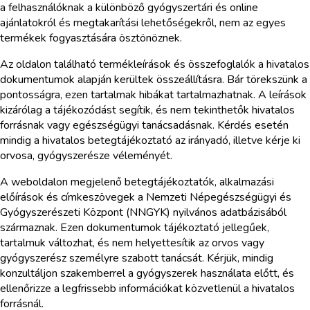
a felhasználóknak a különböző gyógyszertári és online
ajánlatokról és megtakarítási lehetőségekről, nem az egyes
termékek fogyasztására ösztönöznek.
Az oldalon található termékleírások és összefoglalók a hivatalos
dokumentumok alapján kerültek összeállításra. Bár törekszünk a
pontosságra, ezen tartalmak hibákat tartalmazhatnak. A leírások
kizárólag a tájékozódást segítik, és nem tekinthetők hivatalos
forrásnak vagy egészségügyi tanácsadásnak. Kérdés esetén
mindig a hivatalos betegtájékoztató az irányadó, illetve kérje ki
orvosa, gyógyszerésze véleményét.
A weboldalon megjelenő betegtájékoztatók, alkalmazási
előírások és címkeszövegek a Nemzeti Népegészségügyi és
Gyógyszerészeti Központ (NNGYK) nyilvános adatbázisából
származnak. Ezen dokumentumok tájékoztató jellegűek,
tartalmuk változhat, és nem helyettesítik az orvos vagy
gyógyszerész személyre szabott tanácsát. Kérjük, mindig
konzultáljon szakemberrel a gyógyszerek használata előtt, és
ellenőrizze a legfrissebb információkat közvetlenül a hivatalos
forrásnál.