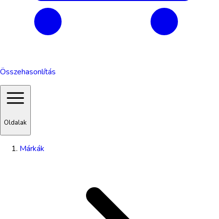
Összehasonlítás
Oldalak
Márkák