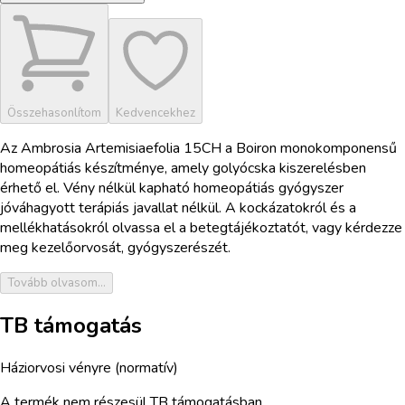
Összehasonlítom
Kedvencekhez
Az Ambrosia Artemisiaefolia 15CH a Boiron monokomponensű
homeopátiás készítménye, amely golyócska kiszerelésben
érhető el. Vény nélkül kapható homeopátiás gyógyszer
jóváhagyott terápiás javallat nélkül. A kockázatokról és a
mellékhatásokról olvassa el a betegtájékoztatót, vagy kérdezze
meg kezelőorvosát, gyógyszerészét.
Tovább olvasom...
TB támogatás
Háziorvosi vényre (normatív)
A termék nem részesül TB támogatásban.