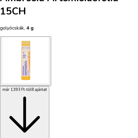
15CH
golyócskák
,
4 g
már 1393 Ft-tól
8 ajánlat