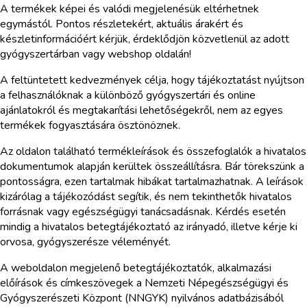
A termékek képei és valódi megjelenésük eltérhetnek
egymástól. Pontos részletekért, aktuális árakért és
készletinformációért kérjük, érdeklődjön közvetlenül az adott
gyógyszertárban vagy webshop oldalán!
A feltüntetett kedvezmények célja, hogy tájékoztatást nyújtson
a felhasználóknak a különböző gyógyszertári és online
ajánlatokról és megtakarítási lehetőségekről, nem az egyes
termékek fogyasztására ösztönöznek.
Az oldalon található termékleírások és összefoglalók a hivatalos
dokumentumok alapján kerültek összeállításra. Bár törekszünk a
pontosságra, ezen tartalmak hibákat tartalmazhatnak. A leírások
kizárólag a tájékozódást segítik, és nem tekinthetők hivatalos
forrásnak vagy egészségügyi tanácsadásnak. Kérdés esetén
mindig a hivatalos betegtájékoztató az irányadó, illetve kérje ki
orvosa, gyógyszerésze véleményét.
A weboldalon megjelenő betegtájékoztatók, alkalmazási
előírások és címkeszövegek a Nemzeti Népegészségügyi és
Gyógyszerészeti Központ (NNGYK) nyilvános adatbázisából