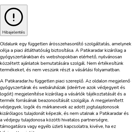
Hibajelentés
Oldalunk egy független árösszehasonlító szolgáltatás, amelynek
célja a piaci átláthatóság biztosítása. A Patikaradar kizárólag a
gyógyszertárakban és webshopokban elérhető, nyilvánosan
közzétett ajánlatok bemutatására szolgál. Nem értékesítünk
termékeket, és nem veszünk részt a vásárlási folyamatban.
A Patikaradar.hu független piaci szereplő. Az oldalon megjelenő
gyógyszertárak és webáruházak (ideértve azok védjegyeit és
logóit) megjelenítése kizárólag a vásárlók tájékoztatását és a
termék forrásának beazonosítását szolgálja. A megjelenített
védjegyek, logók és márkanevek az adott jogtulajdonosok
kizárólagos tulajdonát képezik, és nem utalnak a Patikaradar és
a védjegy tulajdonosa közötti hivatalos partnerségre,
támogatásra vagy egyéb üzleti kapcsolatra, kivéve, ha ez