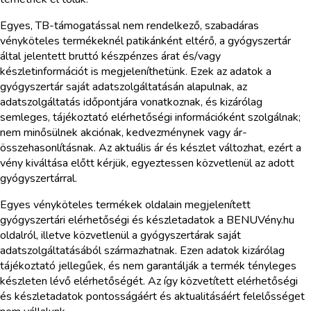
Egyes, TB-támogatással nem rendelkező, szabadáras
vényköteles termékeknél patikánként eltérő, a gyógyszertár
által jelentett bruttó készpénzes árat és/vagy
készletinformációt is megjeleníthetünk. Ezek az adatok a
gyógyszertár saját adatszolgáltatásán alapulnak, az
adatszolgáltatás időpontjára vonatkoznak, és kizárólag
semleges, tájékoztató elérhetőségi információként szolgálnak;
nem minősülnek akciónak, kedvezménynek vagy ár-
összehasonlításnak. Az aktuális ár és készlet változhat, ezért a
vény kiváltása előtt kérjük, egyeztessen közvetlenül az adott
gyógyszertárral.
Egyes vényköteles termékek oldalain megjelenített
gyógyszertári elérhetőségi és készletadatok a BENUVény.hu
oldalról, illetve közvetlenül a gyógyszertárak saját
adatszolgáltatásából származhatnak. Ezen adatok kizárólag
tájékoztató jellegűek, és nem garantálják a termék tényleges
készleten lévő elérhetőségét. Az így közvetített elérhetőségi
és készletadatok pontosságáért és aktualitásáért felelősséget