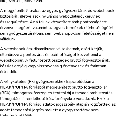
kifejezetten jelölve van.
A megjelenített árakat az egyes gyógyszertárak és webshopok
biztosítják, illetve azok nyilvános weboldalairól kerülnek
összegyűjtésre. Az általunk közvetített árak pontosságáért,
érvényességéért, valamint az egyes termékek elérhetőségéért
sem gyógyszertárakban, sem webshopokban felelősséget nem
vállalunk.
A webshopok árai dinamikusan változhatnak, ezért kérjük,
ellenőrizze a pontos árat és elérhetőséget közvetlenül a
webshopban. A feltüntetett összegek bruttó fogyasztói árak,
készlet erejéig vagy visszavonásig érvényesek és forintban
értendők.
A vényköteles (Rx) gyógyszerekhez kapcsolódóan a
NEAK/PUPHA forrásból megjelenített bruttó fogyasztói ár
(BFA), támogatási összeg és térítési díj a társadalombiztosítási
támogatással rendelhető készítményekre vonatkozik. Ezek a
NEAK/PUPHA forrású adatok jogszabály alapján rögzítettek; az
adott támogatási jogcím mellett a gyógyszertárak nem
térhetnek el tőlük.