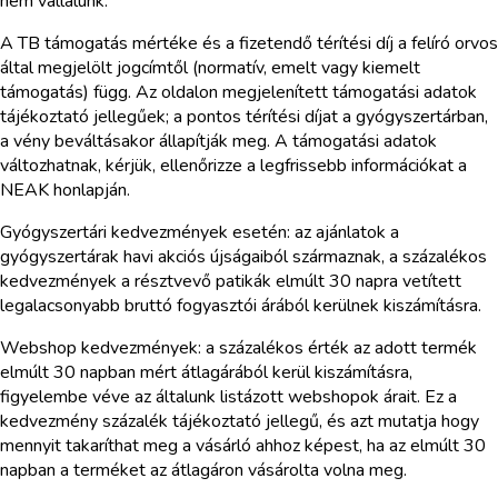
nem vállalunk.
A TB támogatás mértéke és a fizetendő térítési díj a felíró orvos
által megjelölt jogcímtől (normatív, emelt vagy kiemelt
támogatás) függ. Az oldalon megjelenített támogatási adatok
tájékoztató jellegűek; a pontos térítési díjat a gyógyszertárban,
a vény beváltásakor állapítják meg. A támogatási adatok
változhatnak, kérjük, ellenőrizze a legfrissebb információkat a
NEAK honlapján.
Gyógyszertári kedvezmények esetén: az ajánlatok a
gyógyszertárak havi akciós újságaiból származnak, a százalékos
kedvezmények a résztvevő patikák elmúlt 30 napra vetített
legalacsonyabb bruttó fogyasztói árából kerülnek kiszámításra.
Webshop kedvezmények: a százalékos érték az adott termék
elmúlt 30 napban mért átlagárából kerül kiszámításra,
figyelembe véve az általunk listázott webshopok árait. Ez a
kedvezmény százalék tájékoztató jellegű, és azt mutatja hogy
mennyit takaríthat meg a vásárló ahhoz képest, ha az elmúlt 30
napban a terméket az átlagáron vásárolta volna meg.