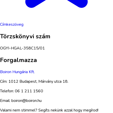
Címkeszöveg
Törzskönyvi szám
OGYI-HGAL-358C15/01
Forgalmazza
Boiron Hungária Kft.
Cím:
1012 Budapest, Márvány utca 18.
Telefon:
06 1 211 1560
Email:
boiron@boiron.hu
Valami nem stimmel? Segíts nekünk azzal hogy megírod!