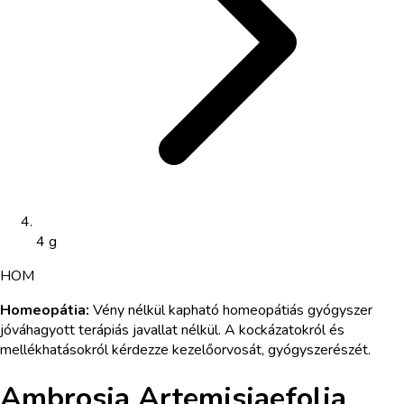
4 g
HOM
Homeopátia
:
Vény nélkül kapható homeopátiás gyógyszer
jóváhagyott terápiás javallat nélkül. A kockázatokról és
mellékhatásokról kérdezze kezelőorvosát, gyógyszerészét.
Ambrosia Artemisiaefolia