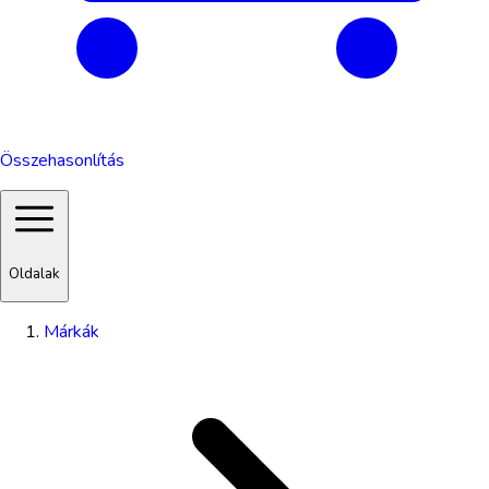
Összehasonlítás
Oldalak
Márkák