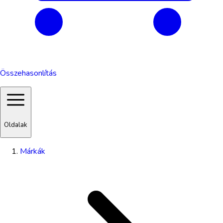
Összehasonlítás
Oldalak
Márkák