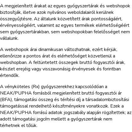
A megjelenített árakat az egyes gyógyszertárak és webshopok
biztosítják, illetve azok nyilvános weboldalairól kerülnek
összegyűjtésre. Az általunk közvetített árak pontosságáért,
érvényességéért, valamint az egyes termékek elérhetőségéért
sem gyógyszertárakban, sem webshopokban felelősséget nem
vállalunk.
A webshopok árai dinamikusan változhatnak, ezért kérjük,
ellenőrizze a pontos árat és elérhetőséget közvetlenül a
webshopban. A feltüntetett összegek bruttó fogyasztói árak,
készlet erejéig vagy visszavonásig érvényesek és forintban
értendők.
A vényköteles (Rx) gyógyszerekhez kapcsolódóan a
NEAK/PUPHA forrásból megjelenített bruttó fogyasztói ár
(BFA), támogatási összeg és térítési díj a társadalombiztosítási
támogatással rendelhető készítményekre vonatkozik. Ezek a
NEAK/PUPHA forrású adatok jogszabály alapján rögzítettek; az
adott támogatási jogcím mellett a gyógyszertárak nem
térhetnek el tőlük.