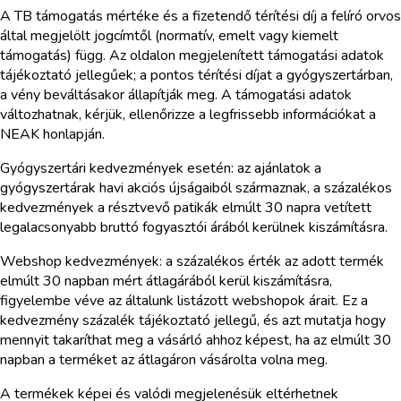
A TB támogatás mértéke és a fizetendő térítési díj a felíró orvos
által megjelölt jogcímtől (normatív, emelt vagy kiemelt
támogatás) függ. Az oldalon megjelenített támogatási adatok
tájékoztató jellegűek; a pontos térítési díjat a gyógyszertárban,
a vény beváltásakor állapítják meg. A támogatási adatok
változhatnak, kérjük, ellenőrizze a legfrissebb információkat a
NEAK honlapján.
Gyógyszertári kedvezmények esetén: az ajánlatok a
gyógyszertárak havi akciós újságaiból származnak, a százalékos
kedvezmények a résztvevő patikák elmúlt 30 napra vetített
legalacsonyabb bruttó fogyasztói árából kerülnek kiszámításra.
Webshop kedvezmények: a százalékos érték az adott termék
elmúlt 30 napban mért átlagárából kerül kiszámításra,
figyelembe véve az általunk listázott webshopok árait. Ez a
kedvezmény százalék tájékoztató jellegű, és azt mutatja hogy
mennyit takaríthat meg a vásárló ahhoz képest, ha az elmúlt 30
napban a terméket az átlagáron vásárolta volna meg.
A termékek képei és valódi megjelenésük eltérhetnek