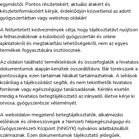
egymástól. Pontos részletekért, aktuális árakért és
készletinformációért kérjük, érdeklődjön közvetlenül az adott
gyógyszertárban vagy webshop oldalán!
A feltüntetett kedvezmények célja, hogy tájékoztatást nyújtson
a felhasználóknak a különböző gyógyszertári és online
ajánlatokról és megtakarítási lehetőségekről, nem az egyes
termékek fogyasztására ösztönöznek.
Az oldalon található termékleírások és összefoglalók a hivatalos
dokumentumok alapján kerültek összeállításra. Bár törekszünk a
pontosságra, ezen tartalmak hibákat tartalmazhatnak. A leírások
kizárólag a tájékozódást segítik, és nem tekinthetők hivatalos
forrásnak vagy egészségügyi tanácsadásnak. Kérdés esetén
mindig a hivatalos betegtájékoztató az irányadó, illetve kérje ki
orvosa, gyógyszerésze véleményét.
A weboldalon megjelenő betegtájékoztatók, alkalmazási
előírások és címkeszövegek a Nemzeti Népegészségügyi és
Gyógyszerészeti Központ (NNGYK) nyilvános adatbázisából
származnak. Ezen dokumentumok tájékoztató jellegűek,