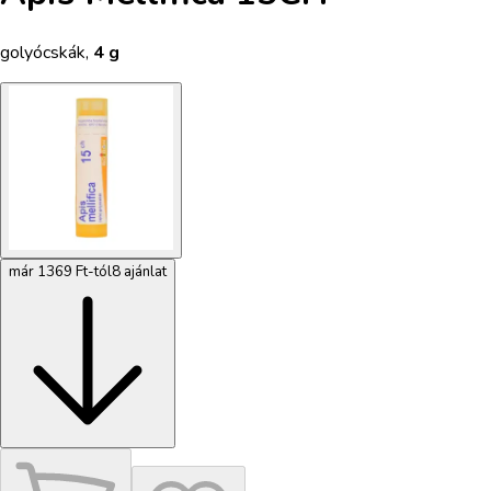
golyócskák
,
4 g
már 1369 Ft-tól
8 ajánlat