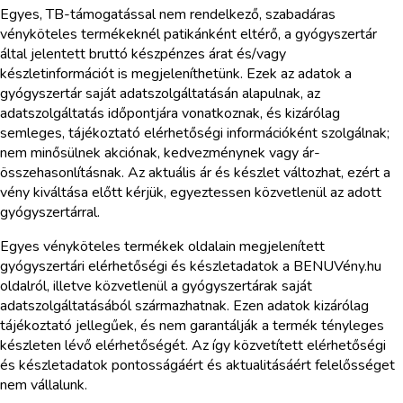
Egyes, TB-támogatással nem rendelkező, szabadáras
vényköteles termékeknél patikánként eltérő, a gyógyszertár
által jelentett bruttó készpénzes árat és/vagy
készletinformációt is megjeleníthetünk. Ezek az adatok a
gyógyszertár saját adatszolgáltatásán alapulnak, az
adatszolgáltatás időpontjára vonatkoznak, és kizárólag
semleges, tájékoztató elérhetőségi információként szolgálnak;
nem minősülnek akciónak, kedvezménynek vagy ár-
összehasonlításnak. Az aktuális ár és készlet változhat, ezért a
vény kiváltása előtt kérjük, egyeztessen közvetlenül az adott
gyógyszertárral.
Egyes vényköteles termékek oldalain megjelenített
gyógyszertári elérhetőségi és készletadatok a BENUVény.hu
oldalról, illetve közvetlenül a gyógyszertárak saját
adatszolgáltatásából származhatnak. Ezen adatok kizárólag
tájékoztató jellegűek, és nem garantálják a termék tényleges
készleten lévő elérhetőségét. Az így közvetített elérhetőségi
és készletadatok pontosságáért és aktualitásáért felelősséget
nem vállalunk.