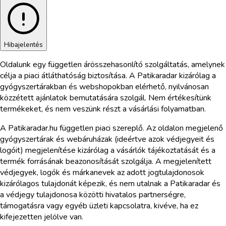
Hibajelentés
Oldalunk egy független árösszehasonlító szolgáltatás, amelynek
célja a piaci átláthatóság biztosítása. A Patikaradar kizárólag a
gyógyszertárakban és webshopokban elérhető, nyilvánosan
közzétett ajánlatok bemutatására szolgál. Nem értékesítünk
termékeket, és nem veszünk részt a vásárlási folyamatban.
A Patikaradar.hu független piaci szereplő. Az oldalon megjelenő
gyógyszertárak és webáruházak (ideértve azok védjegyeit és
logóit) megjelenítése kizárólag a vásárlók tájékoztatását és a
termék forrásának beazonosítását szolgálja. A megjelenített
védjegyek, logók és márkanevek az adott jogtulajdonosok
kizárólagos tulajdonát képezik, és nem utalnak a Patikaradar és
a védjegy tulajdonosa közötti hivatalos partnerségre,
támogatásra vagy egyéb üzleti kapcsolatra, kivéve, ha ez
kifejezetten jelölve van.