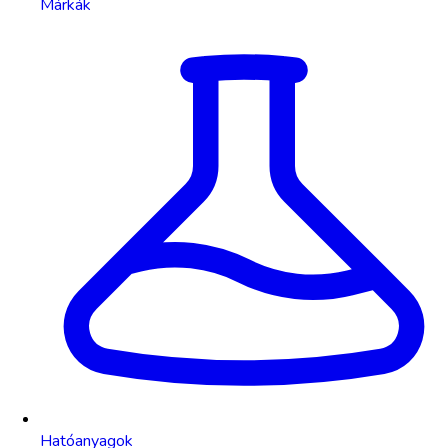
Márkák
Hatóanyagok