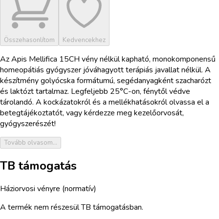
Összehasonlítom
Kedvencekhez
Az Apis Mellifica 15CH vény nélkül kapható, monokomponensű
homeopátiás gyógyszer jóváhagyott terápiás javallat nélkül. A
készítmény golyócska formátumú, segédanyagként szacharózt
és laktózt tartalmaz. Legfeljebb 25°C-on, fénytől védve
tárolandó. A kockázatokról és a mellékhatásokról olvassa el a
betegtájékoztatót, vagy kérdezze meg kezelőorvosát,
gyógyszerészét!
Tovább olvasom...
TB támogatás
Háziorvosi vényre (normatív)
A termék nem részesül TB támogatásban.