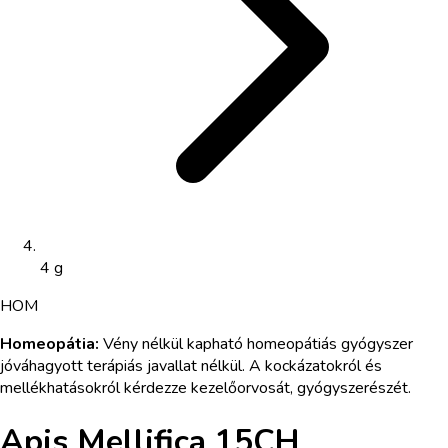
4 g
HOM
Homeopátia
:
Vény nélkül kapható homeopátiás gyógyszer
jóváhagyott terápiás javallat nélkül. A kockázatokról és
mellékhatásokról kérdezze kezelőorvosát, gyógyszerészét.
Apis Mellifica 15CH