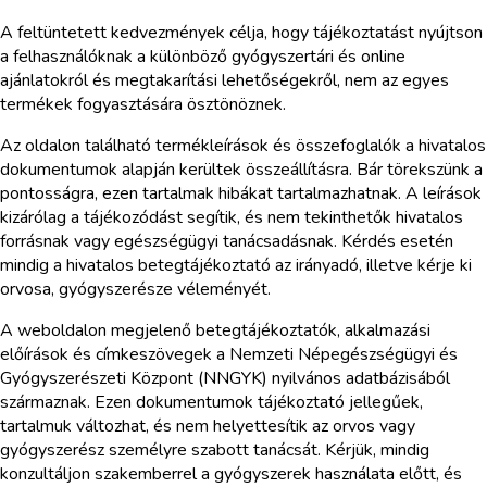
A feltüntetett kedvezmények célja, hogy tájékoztatást nyújtson
a felhasználóknak a különböző gyógyszertári és online
ajánlatokról és megtakarítási lehetőségekről, nem az egyes
termékek fogyasztására ösztönöznek.
Az oldalon található termékleírások és összefoglalók a hivatalos
dokumentumok alapján kerültek összeállításra. Bár törekszünk a
pontosságra, ezen tartalmak hibákat tartalmazhatnak. A leírások
kizárólag a tájékozódást segítik, és nem tekinthetők hivatalos
forrásnak vagy egészségügyi tanácsadásnak. Kérdés esetén
mindig a hivatalos betegtájékoztató az irányadó, illetve kérje ki
orvosa, gyógyszerésze véleményét.
A weboldalon megjelenő betegtájékoztatók, alkalmazási
előírások és címkeszövegek a Nemzeti Népegészségügyi és
Gyógyszerészeti Központ (NNGYK) nyilvános adatbázisából
származnak. Ezen dokumentumok tájékoztató jellegűek,
tartalmuk változhat, és nem helyettesítik az orvos vagy
gyógyszerész személyre szabott tanácsát. Kérjük, mindig
konzultáljon szakemberrel a gyógyszerek használata előtt, és