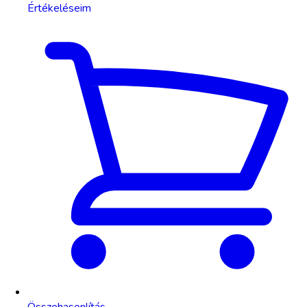
Értékeléseim
Összehasonlítás