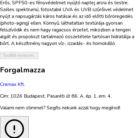
Erős, SPF50-es fényvédelmet nyújtó naptej arcra és testre.
Széles spektrumú, fotostabil UVA és UVB szűrőivel védelmet
nyújt a napsugárzás káros hatásai és az idő előtti bőröregedés
(photo-aging) ellen. Könnyű, láthatatlan textúrája gyorsan
felszívódik és nem hagy ragacsos érzetet, miközben a tengeri
algát és propoliszt tartalmazó összetétele tartósan hidratálja a
bőrt. A készítmény nagyon víz-, izzadás- és homokálló.
Tovább olvasom...
Forgalmazza
Cremax Kft.
Cím:
1026 Budapest, Pasaréti út 86. A. ép. 1. em. 4.
Valami nem stimmel? Segíts nekünk azzal hogy megírod!