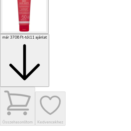
már 3708 Ft-tól
11 ajánlat
Összehasonlítom
Kedvencekhez