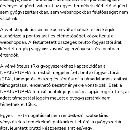
érvényességéért, valamint az egyes termékek elérhetőségéért
sem gyógyszertárakban, sem webshopokban felelősséget nem
vállalunk.
A webshopok árai dinamikusan változhatnak, ezért kérjük,
ellenőrizze a pontos árat és elérhetőséget közvetlenül a
webshopban. A feltüntetett összegek bruttó fogyasztói árak,
készlet erejéig vagy visszavonásig érvényesek és forintban
értendők.
A vényköteles (Rx) gyógyszerekhez kapcsolódóan a
NEAK/PUPHA forrásból megjelenített bruttó fogyasztói ár
(BFA), támogatási összeg és térítési díj a társadalombiztosítási
támogatással rendelhető készítményekre vonatkozik. Ezek a
NEAK/PUPHA forrású adatok jogszabály alapján rögzítettek; az
adott támogatási jogcím mellett a gyógyszertárak nem
térhetnek el tőlük.
Egyes, TB-támogatással nem rendelkező, szabadáras
vényköteles termékeknél patikánként eltérő, a gyógyszertár
által jelentett bruttó készpénzes árat és/vagy