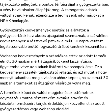
tájékoztató jellegűek; a pontos térítési díjat a gyógyszertárban,
a vény beváltásakor állapítják meg. A támogatási adatok
változhatnak, kérjük, ellenőrizze a legfrissebb információkat a
NEAK honlapján.
Gyógyszertári kedvezmények esetén: az ajánlatok a
gyógyszertárak havi akciós újságaiból származnak, a százalékos
kedvezmények a résztvevő patikák elmúlt 30 napra vetített
legalacsonyabb bruttó fogyasztói árából kerülnek kiszámításra.
Webshop kedvezmények: a százalékos érték az adott termék
elmúlt 30 napban mért átlagárából kerül kiszámításra,
figyelembe véve az általunk listázott webshopok árait. Ez a
kedvezmény százalék tájékoztató jellegű, és azt mutatja hogy
mennyit takaríthat meg a vásárló ahhoz képest, ha az elmúlt 30
napban a terméket az átlagáron vásárolta volna meg.
A termékek képei és valódi megjelenésük eltérhetnek
egymástól. Pontos részletekért, aktuális árakért és
készletinformációért kérjük, érdeklődjön közvetlenül az adott
gyógyszertárban vagy webshop oldalán!