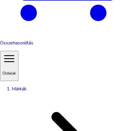
Összehasonlítás
Oldalak
Márkák