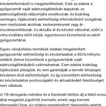
készletinformációt is megjeleníthetünk. Ezek az adatok a
gyógyszertár saját adatszolgáltatásán alapulnak, az
adatszolgáltatás időpontjára vonatkoznak, és kizárólag
semleges, tájékoztató elérhetőségi információként szolgálnak;
nem minősülnek akciónak, kedvezménynek vagy ár-
összehasonlításnak. Az aktuális ár és készlet változhat, ezért a
vény kiváltása előtt kérjük, egyeztessen közvetlenül az adott
gyógyszertárral.
Egyes vényköteles termékek oldalain megjelenített
gyógyszertári elérhetőségi és készletadatok a BENUVény.hu
oldalról, illetve közvetlenül a gyógyszertárak saját
adatszolgáltatásából származhatnak. Ezen adatok kizárólag
tájékoztató jellegűek, és nem garantálják a termék tényleges
készleten lévő elérhetőségét. Az így közvetített elérhetőségi
és készletadatok pontosságáért és aktualitásáért felelősséget
nem vállalunk.
A TB támogatás mértéke és a fizetendő térítési díj a felíró orvos
által megjelölt jogcímtől (normatív, emelt vagy kiemelt
támogatás) függ. Az oldalon megjelenített támogatási adatok