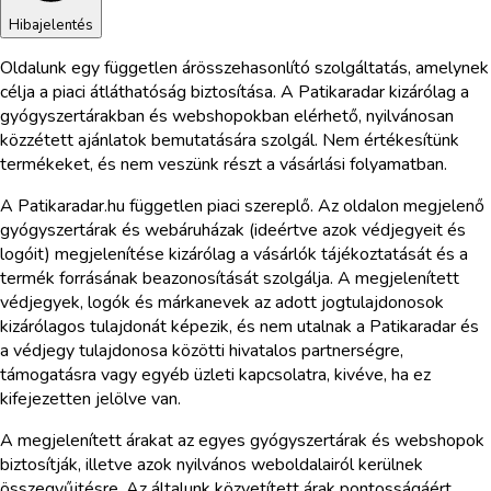
Hibajelentés
Oldalunk egy független árösszehasonlító szolgáltatás, amelynek
célja a piaci átláthatóság biztosítása. A Patikaradar kizárólag a
gyógyszertárakban és webshopokban elérhető, nyilvánosan
közzétett ajánlatok bemutatására szolgál. Nem értékesítünk
termékeket, és nem veszünk részt a vásárlási folyamatban.
A Patikaradar.hu független piaci szereplő. Az oldalon megjelenő
gyógyszertárak és webáruházak (ideértve azok védjegyeit és
logóit) megjelenítése kizárólag a vásárlók tájékoztatását és a
termék forrásának beazonosítását szolgálja. A megjelenített
védjegyek, logók és márkanevek az adott jogtulajdonosok
kizárólagos tulajdonát képezik, és nem utalnak a Patikaradar és
a védjegy tulajdonosa közötti hivatalos partnerségre,
támogatásra vagy egyéb üzleti kapcsolatra, kivéve, ha ez
kifejezetten jelölve van.
A megjelenített árakat az egyes gyógyszertárak és webshopok
biztosítják, illetve azok nyilvános weboldalairól kerülnek
összegyűjtésre. Az általunk közvetített árak pontosságáért,