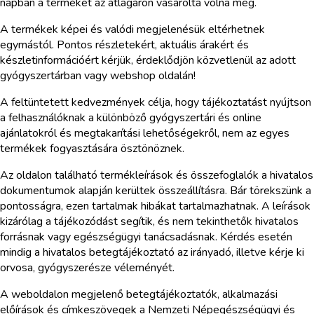
napban a terméket az átlagáron vásárolta volna meg.
A termékek képei és valódi megjelenésük eltérhetnek
egymástól. Pontos részletekért, aktuális árakért és
készletinformációért kérjük, érdeklődjön közvetlenül az adott
gyógyszertárban vagy webshop oldalán!
A feltüntetett kedvezmények célja, hogy tájékoztatást nyújtson
a felhasználóknak a különböző gyógyszertári és online
ajánlatokról és megtakarítási lehetőségekről, nem az egyes
termékek fogyasztására ösztönöznek.
Az oldalon található termékleírások és összefoglalók a hivatalos
dokumentumok alapján kerültek összeállításra. Bár törekszünk a
pontosságra, ezen tartalmak hibákat tartalmazhatnak. A leírások
kizárólag a tájékozódást segítik, és nem tekinthetők hivatalos
forrásnak vagy egészségügyi tanácsadásnak. Kérdés esetén
mindig a hivatalos betegtájékoztató az irányadó, illetve kérje ki
orvosa, gyógyszerésze véleményét.
A weboldalon megjelenő betegtájékoztatók, alkalmazási
előírások és címkeszövegek a Nemzeti Népegészségügyi és