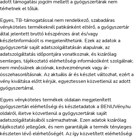
adott támogatási jogcím mellett a gyógyszertárak nem
térhetnek el tőlük.
Egyes, TB-támogatással nem rendelkező, szabadáras
vényköteles termékeknél patikánként eltérő, a gyógyszertár
által jelentett bruttó készpénzes árat és/vagy
készletinformációt is megjeleníthetünk. Ezek az adatok a
gyógyszertár saját adatszolgáltatásán alapulnak, az
adatszolgáltatás időpontjára vonatkoznak, és kizárólag
semleges, tájékoztató elérhetőségi információként szolgálnak;
nem minősülnek akciónak, kedvezménynek vagy ár-
összehasonlításnak. Az aktuális ár és készlet változhat, ezért a
vény kiváltása előtt kérjük, egyeztessen közvetlenül az adott
gyógyszertárral.
Egyes vényköteles termékek oldalain megjelenített
gyógyszertári elérhetőségi és készletadatok a BENUVény.hu
oldalról, illetve közvetlenül a gyógyszertárak saját
adatszolgáltatásából származhatnak. Ezen adatok kizárólag
tájékoztató jellegűek, és nem garantálják a termék tényleges
készleten lévő elérhetőségét. Az így közvetített elérhetőségi