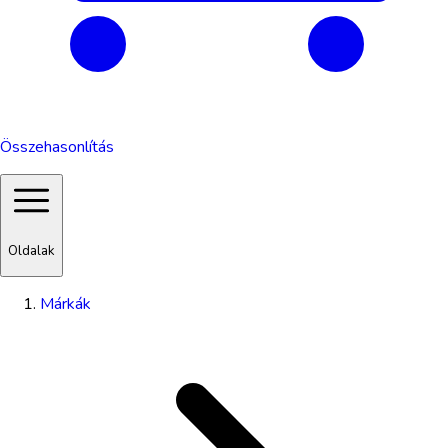
Összehasonlítás
Oldalak
Márkák