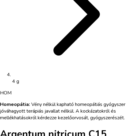
4 g
HOM
Homeopátia
:
Vény nélkül kapható homeopátiás gyógyszer
jóváhagyott terápiás javallat nélkül. A kockázatokról és
mellékhatásokról kérdezze kezelőorvosát, gyógyszerészét.
Argentum nitricum C15