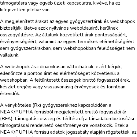
támogatásra vagy egyéb üzleti kapcsolatra, kivéve, ha ez
kifejezetten jelölve van.
A megjelenített árakat az egyes gyógyszertárak és webshopok
biztosítják, illetve azok nyilvános weboldalairól kerülnek
összegyűjtésre. Az általunk közvetített árak pontosságáért,
érvényességéért, valamint az egyes termékek elérhetőségéért
sem gyógyszertárakban, sem webshopokban felelősséget nem
vállalunk.
A webshopok árai dinamikusan változhatnak, ezért kérjük,
ellenőrizze a pontos árat és elérhetőséget közvetlenül a
webshopban. A feltüntetett összegek bruttó fogyasztói árak,
készlet erejéig vagy visszavonásig érvényesek és forintban
értendők.
A vényköteles (Rx) gyógyszerekhez kapcsolódóan a
NEAK/PUPHA forrásból megjelenített bruttó fogyasztói ár
(BFA), támogatási összeg és térítési díj a társadalombiztosítási
támogatással rendelhető készítményekre vonatkozik. Ezek a
NEAK/PUPHA forrású adatok jogszabály alapján rögzítettek; az