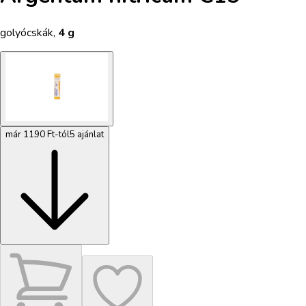
golyócskák
,
4 g
már 1190 Ft-tól
5 ajánlat