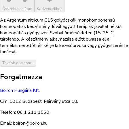
Összehasonlítom
Kedvencekhez
Az Argentum nitricum C15 golyócskák monokomponensű
homeopátiás készítmény. Jóváhagyott terápiás javallat nélküli
homeopátiás gyógyszer. Szobahőmérsékleten (15-25°C)
tárolandó. A készítmény alkalmazása előtt olvassa el a
termékismertetőt, és kérje ki kezelőorvosa vagy gyógyszerésze
tanácsát.
Tovább olvasom...
Forgalmazza
Boiron Hungária Kft.
Cím:
1012 Budapest, Márvány utca 18.
Telefon:
06 1 211 1560
Email:
boiron@boiron.hu