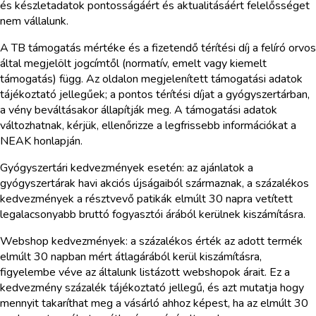
és készletadatok pontosságáért és aktualitásáért felelősséget
nem vállalunk.
A TB támogatás mértéke és a fizetendő térítési díj a felíró orvos
által megjelölt jogcímtől (normatív, emelt vagy kiemelt
támogatás) függ. Az oldalon megjelenített támogatási adatok
tájékoztató jellegűek; a pontos térítési díjat a gyógyszertárban,
a vény beváltásakor állapítják meg. A támogatási adatok
változhatnak, kérjük, ellenőrizze a legfrissebb információkat a
NEAK honlapján.
Gyógyszertári kedvezmények esetén: az ajánlatok a
gyógyszertárak havi akciós újságaiból származnak, a százalékos
kedvezmények a résztvevő patikák elmúlt 30 napra vetített
legalacsonyabb bruttó fogyasztói árából kerülnek kiszámításra.
Webshop kedvezmények: a százalékos érték az adott termék
elmúlt 30 napban mért átlagárából kerül kiszámításra,
figyelembe véve az általunk listázott webshopok árait. Ez a
kedvezmény százalék tájékoztató jellegű, és azt mutatja hogy
mennyit takaríthat meg a vásárló ahhoz képest, ha az elmúlt 30