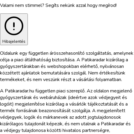
Valami nem stimmel? Segíts nekünk azzal hogy megírod!
Hibajelentés
Oldalunk egy független árösszehasonlító szolgáltatás, amelynek
célja a piaci átláthatóság biztosítása. A Patikaradar kizárólag a
gyógyszertárakban és webshopokban elérhető, nyilvánosan
közzétett ajánlatok bemutatására szolgál. Nem értékesítünk
termékeket, és nem veszünk részt a vásárlási folyamatban.
A Patikaradar.hu független piaci szereplő. Az oldalon megjelenő
gyógyszertárak és webáruházak (ideértve azok védjegyeit és
logóit) megjelenítése kizárólag a vásárlók tájékoztatását és a
termék forrásának beazonosítását szolgálja. A megjelenített
védjegyek, logók és márkanevek az adott jogtulajdonosok
kizárólagos tulajdonát képezik, és nem utalnak a Patikaradar és
a védjegy tulajdonosa közötti hivatalos partnerségre,