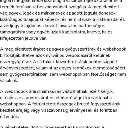
logóit) megjelenítése kizárólag a vásárlók tájékoztatását és a
termék forrásának beazonosítását szolgálja. A megjelenített
védjegyek, logók és márkanevek az adott jogtulajdonosok
kizárólagos tulajdonát képezik, és nem utalnak a Patikaradar és
a védjegy tulajdonosa közötti hivatalos partnerségre,
támogatásra vagy egyéb üzleti kapcsolatra, kivéve, ha ez
kifejezetten jelölve van.
A megjelenített árakat az egyes gyógyszertárak és webshopok
biztosítják, illetve azok nyilvános weboldalairól kerülnek
összegyűjtésre. Az általunk közvetített árak pontosságáért,
érvényességéért, valamint az egyes termékek elérhetőségéért
sem gyógyszertárakban, sem webshopokban felelősséget nem
vállalunk.
A webshopok árai dinamikusan változhatnak, ezért kérjük,
ellenőrizze a pontos árat és elérhetőséget közvetlenül a
webshopban. A feltüntetett összegek bruttó fogyasztói árak,
készlet erejéig vagy visszavonásig érvényesek és forintban
értendők.
A vényköteles (Rx) gyógyszerekhez kapcsolódóan a