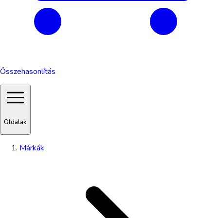
Összehasonlítás
Oldalak
Márkák