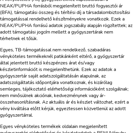
NEAK/PUPHA forrásból megjelenített bruttó fogyasztói ár
(BFA), támogatási összeg és térítési díj a társadalombiztosítási
támogatással rendelhető készítményekre vonatkozik. Ezek a
NEAK/PUPHA forrású adatok jogszabály alapján rögzítettek; az
adott támogatási jogcím mellett a gyógyszertárak nem
térhetnek el tőlük.
Egyes, TB-támogatással nem rendelkező, szabadáras
vényköteles termékeknél patikánként eltérő, a gyógyszertár
által jelentett bruttó készpénzes árat és/vagy
készletinformációt is megjeleníthetünk. Ezek az adatok a
gyógyszertár saját adatszolgáltatásán alapulnak, az
adatszolgáltatás időpontjára vonatkoznak, és kizárólag
semleges, tájékoztató elérhetőségi információként szolgálnak;
nem minősülnek akciónak, kedvezménynek vagy ár-
összehasonlításnak. Az aktuális ár és készlet változhat, ezért a
vény kiváltása előtt kérjük, egyeztessen közvetlenül az adott
gyógyszertárral.
Egyes vényköteles termékek oldalain megjelenített