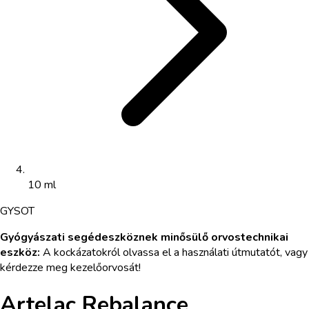
10 ml
GYS
OT
Gyógyászati segédeszköznek minősülő orvostechnikai
eszköz
:
A kockázatokról olvassa el a használati útmutatót, vagy
kérdezze meg kezelőorvosát!
Artelac Rebalance