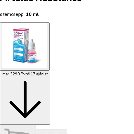
szemcsepp
,
10 ml
már 3290 Ft-tól
17 ajánlat