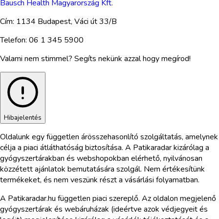
Bausch Health Magyarország Kft.
Cím:
1134 Budapest, Váci út 33/B
Telefon:
06 1 345 5900
Valami nem stimmel? Segíts nekünk azzal hogy megírod!
Hibajelentés
Oldalunk egy független árösszehasonlító szolgáltatás, amelynek
célja a piaci átláthatóság biztosítása. A Patikaradar kizárólag a
gyógyszertárakban és webshopokban elérhető, nyilvánosan
közzétett ajánlatok bemutatására szolgál. Nem értékesítünk
termékeket, és nem veszünk részt a vásárlási folyamatban.
A Patikaradar.hu független piaci szereplő. Az oldalon megjelenő
gyógyszertárak és webáruházak (ideértve azok védjegyeit és