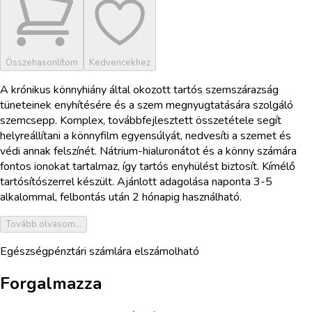
Összehasonlítom
Kedvencekhez
A krónikus könnyhiány által okozott tartós szemszárazság
tüneteinek enyhítésére és a szem megnyugtatására szolgáló
szemcsepp. Komplex, továbbfejlesztett összetétele segít
helyreállítani a könnyfilm egyensúlyát, nedvesíti a szemet és
védi annak felszínét. Nátrium-hialuronátot és a könny számára
fontos ionokat tartalmaz, így tartós enyhülést biztosít. Kímélő
tartósítószerrel készült. Ajánlott adagolása naponta 3-5
alkalommal, felbontás után 2 hónapig használható.
Tovább olvasom...
Egészségpénztári számlára elszámolható
Forgalmazza