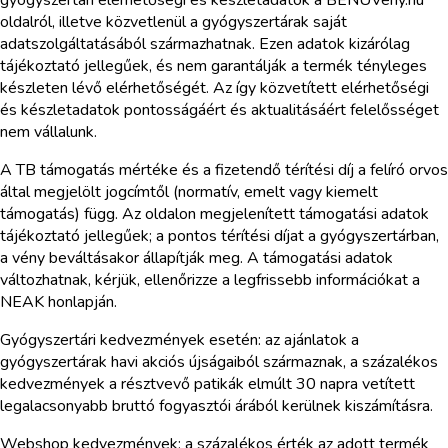
gyógyszertári elérhetőségi és készletadatok a BENUVény.hu
oldalról, illetve közvetlenül a gyógyszertárak saját
adatszolgáltatásából származhatnak. Ezen adatok kizárólag
tájékoztató jellegűek, és nem garantálják a termék tényleges
készleten lévő elérhetőségét. Az így közvetített elérhetőségi
és készletadatok pontosságáért és aktualitásáért felelősséget
nem vállalunk.
A TB támogatás mértéke és a fizetendő térítési díj a felíró orvos
által megjelölt jogcímtől (normatív, emelt vagy kiemelt
támogatás) függ. Az oldalon megjelenített támogatási adatok
tájékoztató jellegűek; a pontos térítési díjat a gyógyszertárban,
a vény beváltásakor állapítják meg. A támogatási adatok
változhatnak, kérjük, ellenőrizze a legfrissebb információkat a
NEAK honlapján.
Gyógyszertári kedvezmények esetén: az ajánlatok a
gyógyszertárak havi akciós újságaiból származnak, a százalékos
kedvezmények a résztvevő patikák elmúlt 30 napra vetített
legalacsonyabb bruttó fogyasztói árából kerülnek kiszámításra.
Webshop kedvezmények: a százalékos érték az adott termék