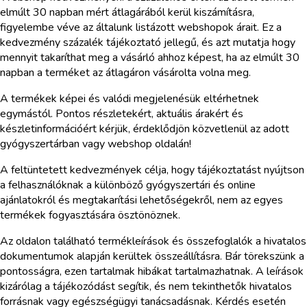
elmúlt 30 napban mért átlagárából kerül kiszámításra,
figyelembe véve az általunk listázott webshopok árait. Ez a
kedvezmény százalék tájékoztató jellegű, és azt mutatja hogy
mennyit takaríthat meg a vásárló ahhoz képest, ha az elmúlt 30
napban a terméket az átlagáron vásárolta volna meg.
A termékek képei és valódi megjelenésük eltérhetnek
egymástól. Pontos részletekért, aktuális árakért és
készletinformációért kérjük, érdeklődjön közvetlenül az adott
gyógyszertárban vagy webshop oldalán!
A feltüntetett kedvezmények célja, hogy tájékoztatást nyújtson
a felhasználóknak a különböző gyógyszertári és online
ajánlatokról és megtakarítási lehetőségekről, nem az egyes
termékek fogyasztására ösztönöznek.
Az oldalon található termékleírások és összefoglalók a hivatalos
dokumentumok alapján kerültek összeállításra. Bár törekszünk a
pontosságra, ezen tartalmak hibákat tartalmazhatnak. A leírások
kizárólag a tájékozódást segítik, és nem tekinthetők hivatalos
forrásnak vagy egészségügyi tanácsadásnak. Kérdés esetén