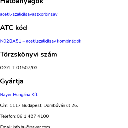
Hatóanyagok
acetil-szalicilsav
aszkorbinsav
ATC kód
N02BA51
–
acetilszalicilsav kombinációk
Törzskönyvi szám
OGYI-T-01507/03
Gyártja
Bayer Hungária Kft.
Cím:
1117 Budapest, Dombóvári út 26.
Telefon:
06 1 487 4100
Email:
info.hu@bayer.com