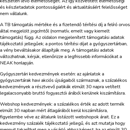
készleten lévő elérhetőségét. Az így közvetített elérhetőségi
és készletadatok pontosságáért és aktualitásáért felelősséget
nem vállalunk.
A TB támogatás mértéke és a fizetendő térítési díj a felíró orvos
által megjelölt jogcímtől (normatív, emelt vagy kiemelt
támogatás) függ. Az oldalon megjelenített támogatási adatok
tájékoztató jellegűek; a pontos térítési díjat a gyógyszertárban,
a vény beváltásakor állapítják meg. A támogatási adatok
változhatnak, kérjük, ellenőrizze a legfrissebb információkat a
NEAK honlapján.
Gyógyszertári kedvezmények esetén: az ajánlatok a
gyógyszertárak havi akciós újságaiból származnak, a százalékos
kedvezmények a résztvevő patikák elmúlt 30 napra vetített
legalacsonyabb bruttó fogyasztói árából kerülnek kiszámításra.
Webshop kedvezmények: a százalékos érték az adott termék
elmúlt 30 napban mért átlagárából kerül kiszámításra,
figyelembe véve az általunk listázott webshopok árait. Ez a
kedvezmény százalék tájékoztató jellegű, és azt mutatja hogy
mennyit takaríthat meg a vásárló ahhoz képest, ha az elmúlt 30