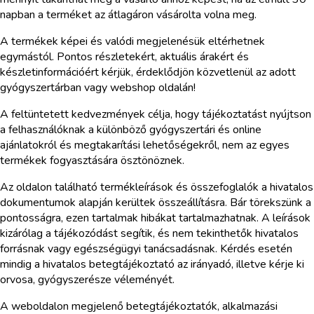
napban a terméket az átlagáron vásárolta volna meg.
A termékek képei és valódi megjelenésük eltérhetnek
egymástól. Pontos részletekért, aktuális árakért és
készletinformációért kérjük, érdeklődjön közvetlenül az adott
gyógyszertárban vagy webshop oldalán!
A feltüntetett kedvezmények célja, hogy tájékoztatást nyújtson
a felhasználóknak a különböző gyógyszertári és online
ajánlatokról és megtakarítási lehetőségekről, nem az egyes
termékek fogyasztására ösztönöznek.
Az oldalon található termékleírások és összefoglalók a hivatalos
dokumentumok alapján kerültek összeállításra. Bár törekszünk a
pontosságra, ezen tartalmak hibákat tartalmazhatnak. A leírások
kizárólag a tájékozódást segítik, és nem tekinthetők hivatalos
forrásnak vagy egészségügyi tanácsadásnak. Kérdés esetén
mindig a hivatalos betegtájékoztató az irányadó, illetve kérje ki
orvosa, gyógyszerésze véleményét.
A weboldalon megjelenő betegtájékoztatók, alkalmazási