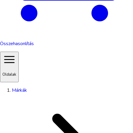
Összehasonlítás
Oldalak
Márkák