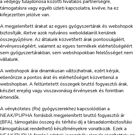
a védjegy tulajdonosa közötti hivatalos partnerségre,
támogatásra vagy egyéb üzleti kapcsolatra, kivéve, ha ez
kifejezetten jelölve van.
A megjelenített árakat az egyes gyógyszertárak és webshopok
biztosítják, illetve azok nyilvános weboldalairól kerülnek
összegyűjtésre. Az általunk közvetített árak pontosságáért,
érvényességéért, valamint az egyes termékek elérhetőségéért
sem gyógyszertárakban, sem webshopokban felelősséget nem
vállalunk.
A webshopok árai dinamikusan változhatnak, ezért kérjük,
ellenőrizze a pontos árat és elérhetőséget közvetlenül a
webshopban. A feltüntetett összegek bruttó fogyasztói árak,
készlet erejéig vagy visszavonásig érvényesek és forintban
értendők.
A vényköteles (Rx) gyógyszerekhez kapcsolódóan a
NEAK/PUPHA forrásból megjelenített bruttó fogyasztói ár
(BFA), támogatási összeg és térítési díj a társadalombiztosítási
támogatással rendelhető készítményekre vonatkozik. Ezek a