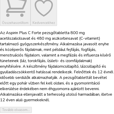
Összehasonlítom
Kedvencekhez
Az Aspirin Plus C Forte pezsgőtabletta 800 mg
acetilszalicilsavat és 480 mg aszkorbinsavat (C-vitamint)
tartalmazó gyógyszerkészítmény. Alkalmazása javasolt enyhe
és középerős fájdalmak, mint például fejfájás, fogfájás,
menstruációs fájdalom, valamint a megfázás és influenza kísérő
tüneteinek (láz, torokfájás, ízületi- és izomfájdalmak)
enyhítésére. A készítmény fájdalomcsillapító, lázcsillapító és
gyulladáscsökkentő hatással rendelkezik. Felnőttek és 12 évnél
idősebb serdülők alkalmazhatják. A pezsgőtablettát bevétel
előtt egy pohár vízben fel kell oldani, és a gyomorirritáció
elkerülése érdekében nem éhgyomorra ajánlott bevenni.
Alkalmazása ellenjavallt a terhesség utolsó harmadában, illetve
12 éven aluli gyermekeknél.
Tovább olvasom...