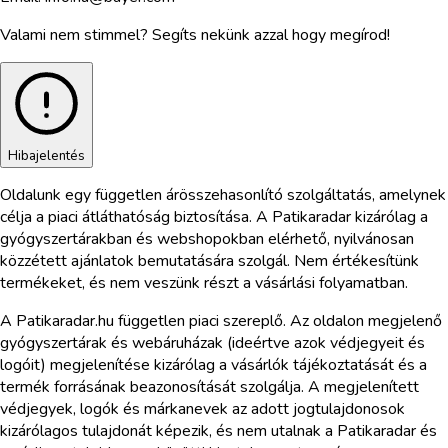
Valami nem stimmel? Segíts nekünk azzal hogy megírod!
Hibajelentés
Oldalunk egy független árösszehasonlító szolgáltatás, amelynek
célja a piaci átláthatóság biztosítása. A Patikaradar kizárólag a
gyógyszertárakban és webshopokban elérhető, nyilvánosan
közzétett ajánlatok bemutatására szolgál. Nem értékesítünk
termékeket, és nem veszünk részt a vásárlási folyamatban.
A Patikaradar.hu független piaci szereplő. Az oldalon megjelenő
gyógyszertárak és webáruházak (ideértve azok védjegyeit és
logóit) megjelenítése kizárólag a vásárlók tájékoztatását és a
termék forrásának beazonosítását szolgálja. A megjelenített
védjegyek, logók és márkanevek az adott jogtulajdonosok
kizárólagos tulajdonát képezik, és nem utalnak a Patikaradar és