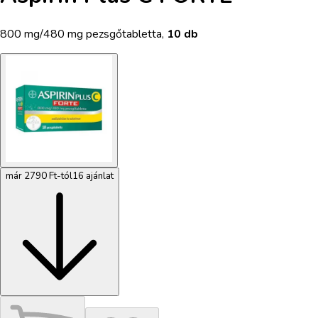
800 mg/480 mg pezsgőtabletta
,
10 db
már 2790 Ft-tól
16 ajánlat