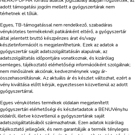
NEAK/PUPHA forrású adatok jogszabály alapján rögzítettek; az
adott támogatási jogcím mellett a gyógyszertárak nem
térhetnek el tőlük.
Egyes, TB-támogatással nem rendelkező, szabadáras
vényköteles termékeknél patikánként eltérő, a gyógyszertár
által jelentett bruttó készpénzes árat és/vagy
készletinformációt is megjeleníthetünk. Ezek az adatok a
gyógyszertár saját adatszolgáltatásán alapulnak, az
adatszolgáltatás időpontjára vonatkoznak, és kizárólag
semleges, tájékoztató elérhetőségi információként szolgálnak;
nem minősülnek akciónak, kedvezménynek vagy ár-
összehasonlításnak. Az aktuális ár és készlet változhat, ezért a
vény kiváltása előtt kérjük, egyeztessen közvetlenül az adott
gyógyszertárral.
Egyes vényköteles termékek oldalain megjelenített
gyógyszertári elérhetőségi és készletadatok a BENUVény.hu
oldalról, illetve közvetlenül a gyógyszertárak saját
adatszolgáltatásából származhatnak. Ezen adatok kizárólag
tájékoztató jellegűek, és nem garantálják a termék tényleges