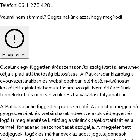
Telefon:
06 1 275 4281
Valami nem stimmel? Segíts nekünk azzal hogy megírod!
Hibajelentés
Oldalunk egy független árösszehasonlító szolgáltatás, amelynek
célja a piaci átláthatóság biztosítása. A Patikaradar kizárólag a
gyógyszertárakban és webshopokban elérhető, nyilvánosan
közzétett ajánlatok bemutatására szolgál. Nem értékesítünk
termékeket, és nem veszünk részt a vásárlási folyamatban.
A Patikaradar.hu független piaci szereplő. Az oldalon megjelenő
gyógyszertárak és webáruházak (ideértve azok védjegyeit és
logóit) megjelenítése kizárólag a vásárlók tájékoztatását és a
termék forrásának beazonosítását szolgálja. A megjelenített
védjegyek, logók és márkanevek az adott jogtulajdonosok