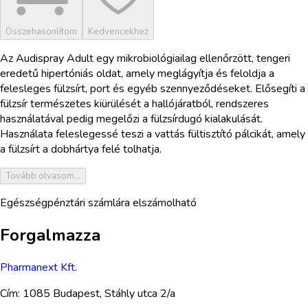
Összehasonlítom
Kedvencekhez
Az Audispray Adult egy mikrobiológiailag ellenőrzött, tengeri
eredetű hipertóniás oldat, amely meglágyítja és feloldja a
felesleges fülzsírt, port és egyéb szennyeződéseket. Elősegíti a
fülzsír természetes kiürülését a hallójáratból, rendszeres
használatával pedig megelőzi a fülzsírdugó kialakulását.
Használata feleslegessé teszi a vattás fültisztító pálcikát, amely
a fülzsírt a dobhártya felé tolhatja.
Tovább olvasom...
Egészségpénztári számlára elszámolható
Forgalmazza
Pharmanext Kft.
Cím:
1085 Budapest, Stáhly utca 2/a