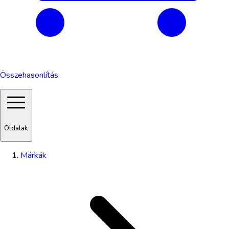
Összehasonlítás
Oldalak
Márkák