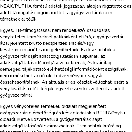
NEAK/PUPHA forrású adatok jogszabály alapján rögzítettek; az
adott támogatási jogcím mellett a gyógyszertárak nem
térhetnek el tőlük.
Egyes, TB-támogatással nem rendelkező, szabadáras
vényköteles termékeknél patikánként eltérő, a gyógyszertár
által jelentett bruttó készpénzes árat és/vagy
készletinformációt is megjeleníthetünk. Ezek az adatok a
gyógyszertár saját adatszolgáltatásán alapulnak, az
adatszolgáltatás időpontjára vonatkoznak, és kizárólag
semleges, tájékoztató elérhetőségi információként szolgálnak;
nem minősülnek akciónak, kedvezménynek vagy ár-
összehasonlításnak. Az aktuális ár és készlet változhat, ezért a
vény kiváltása előtt kérjük, egyeztessen közvetlenül az adott
gyógyszertárral.
Egyes vényköteles termékek oldalain megjelenített
gyógyszertári elérhetőségi és készletadatok a BENUVény.hu
oldalról, illetve közvetlenül a gyógyszertárak saját
adatszolgáltatásából származhatnak. Ezen adatok kizárólag