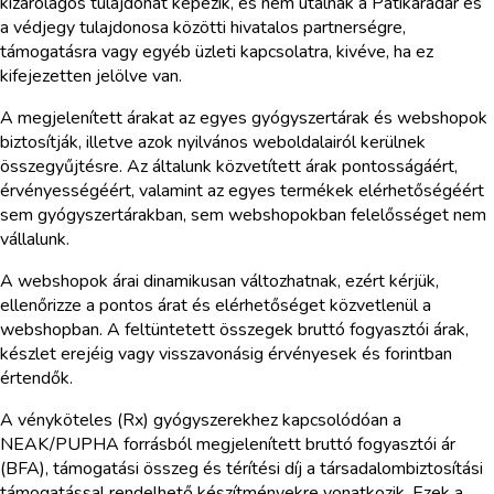
kizárólagos tulajdonát képezik, és nem utalnak a Patikaradar és
a védjegy tulajdonosa közötti hivatalos partnerségre,
támogatásra vagy egyéb üzleti kapcsolatra, kivéve, ha ez
kifejezetten jelölve van.
A megjelenített árakat az egyes gyógyszertárak és webshopok
biztosítják, illetve azok nyilvános weboldalairól kerülnek
összegyűjtésre. Az általunk közvetített árak pontosságáért,
érvényességéért, valamint az egyes termékek elérhetőségéért
sem gyógyszertárakban, sem webshopokban felelősséget nem
vállalunk.
A webshopok árai dinamikusan változhatnak, ezért kérjük,
ellenőrizze a pontos árat és elérhetőséget közvetlenül a
webshopban. A feltüntetett összegek bruttó fogyasztói árak,
készlet erejéig vagy visszavonásig érvényesek és forintban
értendők.
A vényköteles (Rx) gyógyszerekhez kapcsolódóan a
NEAK/PUPHA forrásból megjelenített bruttó fogyasztói ár
(BFA), támogatási összeg és térítési díj a társadalombiztosítási
támogatással rendelhető készítményekre vonatkozik. Ezek a