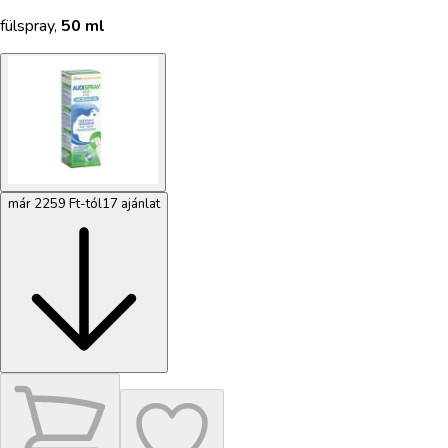
fülspray
,
50 ml
már 2259 Ft-tól
17 ajánlat