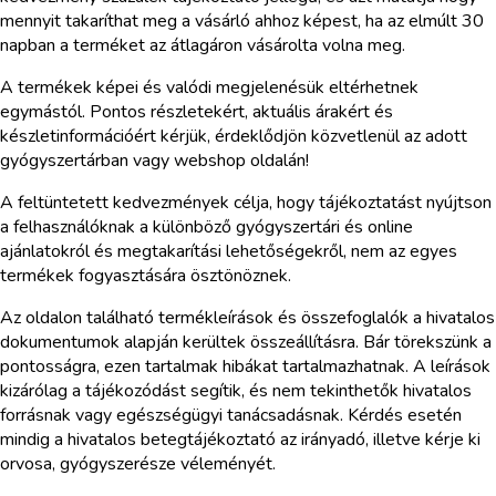
mennyit takaríthat meg a vásárló ahhoz képest, ha az elmúlt 30
napban a terméket az átlagáron vásárolta volna meg.
A termékek képei és valódi megjelenésük eltérhetnek
egymástól. Pontos részletekért, aktuális árakért és
készletinformációért kérjük, érdeklődjön közvetlenül az adott
gyógyszertárban vagy webshop oldalán!
A feltüntetett kedvezmények célja, hogy tájékoztatást nyújtson
a felhasználóknak a különböző gyógyszertári és online
ajánlatokról és megtakarítási lehetőségekről, nem az egyes
termékek fogyasztására ösztönöznek.
Az oldalon található termékleírások és összefoglalók a hivatalos
dokumentumok alapján kerültek összeállításra. Bár törekszünk a
pontosságra, ezen tartalmak hibákat tartalmazhatnak. A leírások
kizárólag a tájékozódást segítik, és nem tekinthetők hivatalos
forrásnak vagy egészségügyi tanácsadásnak. Kérdés esetén
mindig a hivatalos betegtájékoztató az irányadó, illetve kérje ki
orvosa, gyógyszerésze véleményét.