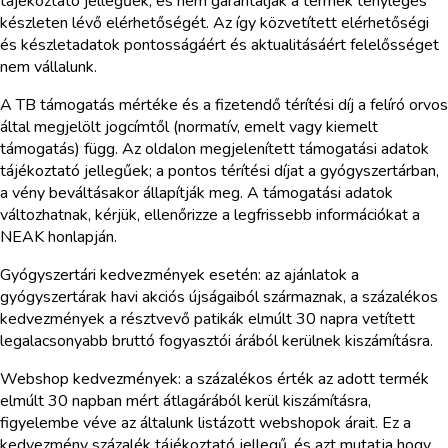
tájékoztató jellegűek, és nem garantálják a termék tényleges
készleten lévő elérhetőségét. Az így közvetített elérhetőségi
és készletadatok pontosságáért és aktualitásáért felelősséget
nem vállalunk.
A TB támogatás mértéke és a fizetendő térítési díj a felíró orvos
által megjelölt jogcímtől (normatív, emelt vagy kiemelt
támogatás) függ. Az oldalon megjelenített támogatási adatok
tájékoztató jellegűek; a pontos térítési díjat a gyógyszertárban,
a vény beváltásakor állapítják meg. A támogatási adatok
változhatnak, kérjük, ellenőrizze a legfrissebb információkat a
NEAK honlapján.
Gyógyszertári kedvezmények esetén: az ajánlatok a
gyógyszertárak havi akciós újságaiból származnak, a százalékos
kedvezmények a résztvevő patikák elmúlt 30 napra vetített
legalacsonyabb bruttó fogyasztói árából kerülnek kiszámításra.
Webshop kedvezmények: a százalékos érték az adott termék
elmúlt 30 napban mért átlagárából kerül kiszámításra,
figyelembe véve az általunk listázott webshopok árait. Ez a
kedvezmény százalék tájékoztató jellegű, és azt mutatja hogy