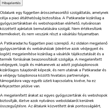
Hibajelentés
Oldalunk egy független árösszehasonlító szolgáltatás, amelynek
célja a piaci átláthatóság biztosítása. A Patikaradar kizárólag a
gyógyszertárakban és webshopokban elérhető, nyilvánosan
közzétett ajánlatok bemutatására szolgál. Nem értékesítünk
termékeket, és nem veszünk részt a vásárlási folyamatban.
A Patikaradar.hu független piaci szereplő. Az oldalon megjelenő
gyógyszertárak és webáruházak (ideértve azok védjegyeit és
logóit) megjelenítése kizárólag a vásárlók tájékoztatását és a
termék forrásának beazonosítását szolgálja. A megjelenített
védjegyek, logók és márkanevek az adott jogtulajdonosok
kizárólagos tulajdonát képezik, és nem utalnak a Patikaradar és
a védjegy tulajdonosa közötti hivatalos partnerségre,
támogatásra vagy egyéb üzleti kapcsolatra, kivéve, ha ez
kifejezetten jelölve van.
A megjelenített árakat az egyes gyógyszertárak és webshopok
biztosítják, illetve azok nyilvános weboldalairól kerülnek
összegyűjtésre. Az általunk közvetített árak pontosságáért,