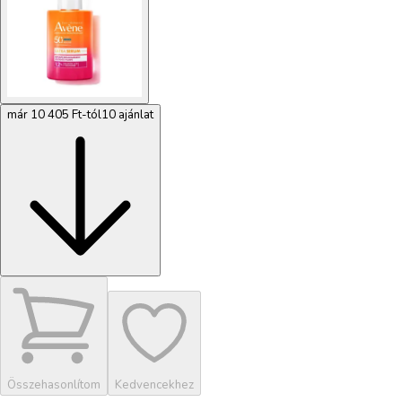
már 10 405 Ft-tól
10 ajánlat
Összehasonlítom
Kedvencekhez