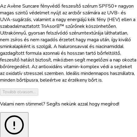
Az Avène Suncare fényvédő feszesítő szérum SPF50+ nagyon
magas szintű védelmet nyújt az arcbőr számára az UVB- és
UVA-sugárzás, valamint a nagy energiájú kék fény (HEV) ellen a
szabadalmaztatott TriAsorB™ szűrőnek köszönhetően.
Ultrakönnyű, gyorsan felszívódó szérumtextúrája láthatatlan,
nem zsíros és nem ragadós érzetet hagy maga után, így kiváló
sminkalapként is szolgál. A hialuronsavval és niacinamiddal
gazdagított formula azonnali és hosszan tartó bőrfeltöltő,
feszesítő hatást biztosít, miközben segít megelőzni a nap okozta
bőröregedést. Az antioxidáns vitamin-komplex védi a sejteket
az oxidatív stresszel szemben. Ideális mindennapos használatra,
minden bőrtípusra, beleértve az érzékeny bőrt is.
Tovább olvasom...
Valami nem stimmel? Segíts nekünk azzal hogy megírod!