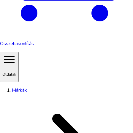
Összehasonlítás
Oldalak
Márkák