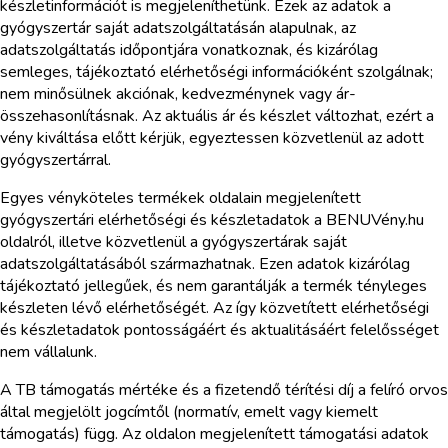
készletinformációt is megjeleníthetünk. Ezek az adatok a
gyógyszertár saját adatszolgáltatásán alapulnak, az
adatszolgáltatás időpontjára vonatkoznak, és kizárólag
semleges, tájékoztató elérhetőségi információként szolgálnak;
nem minősülnek akciónak, kedvezménynek vagy ár-
összehasonlításnak. Az aktuális ár és készlet változhat, ezért a
vény kiváltása előtt kérjük, egyeztessen közvetlenül az adott
gyógyszertárral.
Egyes vényköteles termékek oldalain megjelenített
gyógyszertári elérhetőségi és készletadatok a BENUVény.hu
oldalról, illetve közvetlenül a gyógyszertárak saját
adatszolgáltatásából származhatnak. Ezen adatok kizárólag
tájékoztató jellegűek, és nem garantálják a termék tényleges
készleten lévő elérhetőségét. Az így közvetített elérhetőségi
és készletadatok pontosságáért és aktualitásáért felelősséget
nem vállalunk.
A TB támogatás mértéke és a fizetendő térítési díj a felíró orvos
által megjelölt jogcímtől (normatív, emelt vagy kiemelt
támogatás) függ. Az oldalon megjelenített támogatási adatok