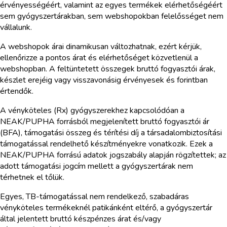
érvényességéért, valamint az egyes termékek elérhetőségéért
sem gyógyszertárakban, sem webshopokban felelősséget nem
vállalunk.
A webshopok árai dinamikusan változhatnak, ezért kérjük,
ellenőrizze a pontos árat és elérhetőséget közvetlenül a
webshopban. A feltüntetett összegek bruttó fogyasztói árak,
készlet erejéig vagy visszavonásig érvényesek és forintban
értendők.
A vényköteles (Rx) gyógyszerekhez kapcsolódóan a
NEAK/PUPHA forrásból megjelenített bruttó fogyasztói ár
(BFA), támogatási összeg és térítési díj a társadalombiztosítási
támogatással rendelhető készítményekre vonatkozik. Ezek a
NEAK/PUPHA forrású adatok jogszabály alapján rögzítettek; az
adott támogatási jogcím mellett a gyógyszertárak nem
térhetnek el tőlük.
Egyes, TB-támogatással nem rendelkező, szabadáras
vényköteles termékeknél patikánként eltérő, a gyógyszertár
által jelentett bruttó készpénzes árat és/vagy