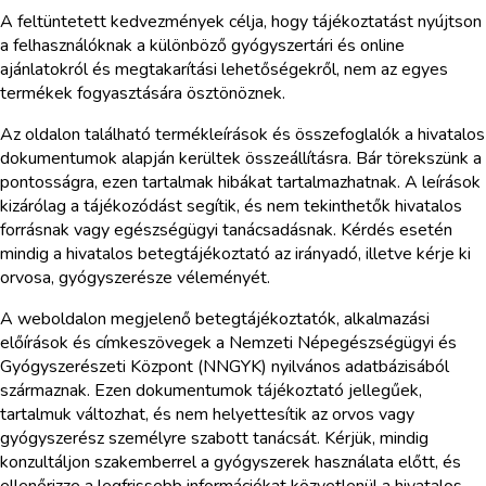
A feltüntetett kedvezmények célja, hogy tájékoztatást nyújtson
a felhasználóknak a különböző gyógyszertári és online
ajánlatokról és megtakarítási lehetőségekről, nem az egyes
termékek fogyasztására ösztönöznek.
Az oldalon található termékleírások és összefoglalók a hivatalos
dokumentumok alapján kerültek összeállításra. Bár törekszünk a
pontosságra, ezen tartalmak hibákat tartalmazhatnak. A leírások
kizárólag a tájékozódást segítik, és nem tekinthetők hivatalos
forrásnak vagy egészségügyi tanácsadásnak. Kérdés esetén
mindig a hivatalos betegtájékoztató az irányadó, illetve kérje ki
orvosa, gyógyszerésze véleményét.
A weboldalon megjelenő betegtájékoztatók, alkalmazási
előírások és címkeszövegek a Nemzeti Népegészségügyi és
Gyógyszerészeti Központ (NNGYK) nyilvános adatbázisából
származnak. Ezen dokumentumok tájékoztató jellegűek,
tartalmuk változhat, és nem helyettesítik az orvos vagy
gyógyszerész személyre szabott tanácsát. Kérjük, mindig
konzultáljon szakemberrel a gyógyszerek használata előtt, és
ellenőrizze a legfrissebb információkat közvetlenül a hivatalos