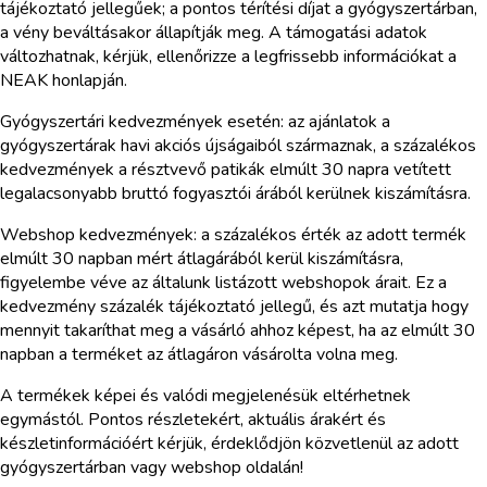
tájékoztató jellegűek; a pontos térítési díjat a gyógyszertárban,
a vény beváltásakor állapítják meg. A támogatási adatok
változhatnak, kérjük, ellenőrizze a legfrissebb információkat a
NEAK honlapján.
Gyógyszertári kedvezmények esetén: az ajánlatok a
gyógyszertárak havi akciós újságaiból származnak, a százalékos
kedvezmények a résztvevő patikák elmúlt 30 napra vetített
legalacsonyabb bruttó fogyasztói árából kerülnek kiszámításra.
Webshop kedvezmények: a százalékos érték az adott termék
elmúlt 30 napban mért átlagárából kerül kiszámításra,
figyelembe véve az általunk listázott webshopok árait. Ez a
kedvezmény százalék tájékoztató jellegű, és azt mutatja hogy
mennyit takaríthat meg a vásárló ahhoz képest, ha az elmúlt 30
napban a terméket az átlagáron vásárolta volna meg.
A termékek képei és valódi megjelenésük eltérhetnek
egymástól. Pontos részletekért, aktuális árakért és
készletinformációért kérjük, érdeklődjön közvetlenül az adott
gyógyszertárban vagy webshop oldalán!