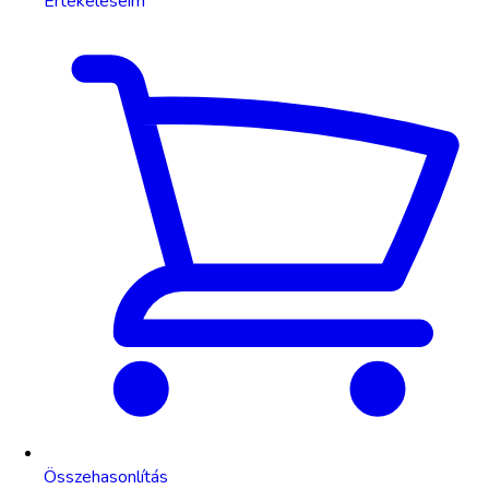
Értékeléseim
Összehasonlítás