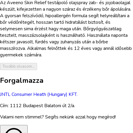
Az Aveeno Skin Relief testápoló olajspray zab- és jojobaolajjal
készült, kifejezetten a nagyon száraz és érzékeny bőr ápolására.
A gyorsan felszívódó, hipoallergén formula segít helyreállítani a
bőr védőrétegét, hosszan tartó hidratálást biztosít, és
selymesen sima érzést hagy maga után. Bőrgyógyászatilag
tesztelt, masszázsolajként is használható. Használata naponta
kétszer javasolt, fürdés vagy zuhanyzás után a bőrbe
masszírozva. Alkalmas felnőttek és 12 éves vagy annál idősebb
gyermekek számára.
Tovább olvasom...
Forgalmazza
JNTL Consumer Heath (Hungary) KFT.
Cím:
1112 Budapest Balatoni út 2/a.
Valami nem stimmel? Segíts nekünk azzal hogy megírod!