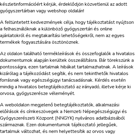
készletinformációért kérjük, érdeklődjön közvetlenül az adott
gyógyszertárban vagy webshop oldalán!
A feltüntetett kedvezmények célja, hogy tájékoztatást nyújtson
a felhasználóknak a különböző gyógyszertári és online
ajánlatokról és megtakarítási lehetőségekről, nem az egyes
termékek fogyasztására ösztönöznek.
Az oldalon található termékleírások és összefoglalók a hivatalos
dokumentumok alapján kerültek összeállításra. Bár törekszünk a
pontosságra, ezen tartalmak hibákat tartalmazhatnak. A leírások
kizárólag a tájékozódást segítik, és nem tekinthetők hivatalos
forrásnak vagy egészségügyi tanácsadásnak. Kérdés esetén
mindig a hivatalos betegtájékoztató az irányadó, illetve kérje ki
orvosa, gyógyszerésze véleményét.
A weboldalon megjelenő betegtájékoztatók, alkalmazási
előírások és címkeszövegek a Nemzeti Népegészségügyi és
Gyógyszerészeti Központ (NNGYK) nyilvános adatbázisából
származnak. Ezen dokumentumok tájékoztató jellegűek,
tartalmuk változhat, és nem helyettesítik az orvos vagy