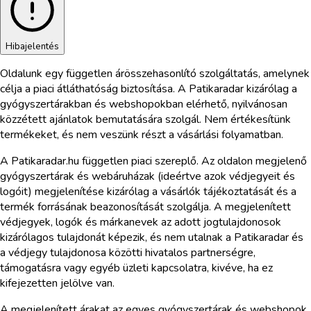
Hibajelentés
Oldalunk egy független árösszehasonlító szolgáltatás, amelynek
célja a piaci átláthatóság biztosítása. A Patikaradar kizárólag a
gyógyszertárakban és webshopokban elérhető, nyilvánosan
közzétett ajánlatok bemutatására szolgál. Nem értékesítünk
termékeket, és nem veszünk részt a vásárlási folyamatban.
A Patikaradar.hu független piaci szereplő. Az oldalon megjelenő
gyógyszertárak és webáruházak (ideértve azok védjegyeit és
logóit) megjelenítése kizárólag a vásárlók tájékoztatását és a
termék forrásának beazonosítását szolgálja. A megjelenített
védjegyek, logók és márkanevek az adott jogtulajdonosok
kizárólagos tulajdonát képezik, és nem utalnak a Patikaradar és
a védjegy tulajdonosa közötti hivatalos partnerségre,
támogatásra vagy egyéb üzleti kapcsolatra, kivéve, ha ez
kifejezetten jelölve van.
A megjelenített árakat az egyes gyógyszertárak és webshopok