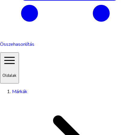
Összehasonlítás
Oldalak
Márkák