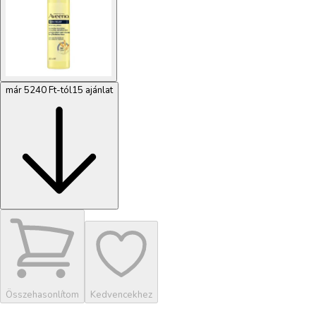
már 5240 Ft-tól
15 ajánlat
Összehasonlítom
Kedvencekhez