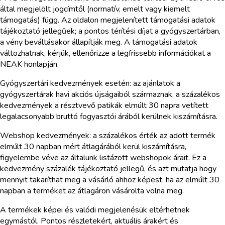
által megjelölt jogcímtől (normatív, emelt vagy kiemelt
támogatás) függ. Az oldalon megjelenített támogatási adatok
tájékoztató jellegűek; a pontos térítési díjat a gyógyszertárban,
a vény beváltásakor állapítják meg. A támogatási adatok
változhatnak, kérjük, ellenőrizze a legfrissebb információkat a
NEAK honlapján.
Gyógyszertári kedvezmények esetén: az ajánlatok a
gyógyszertárak havi akciós újságaiból származnak, a százalékos
kedvezmények a résztvevő patikák elmúlt 30 napra vetített
legalacsonyabb bruttó fogyasztói árából kerülnek kiszámításra.
Webshop kedvezmények: a százalékos érték az adott termék
elmúlt 30 napban mért átlagárából kerül kiszámításra,
figyelembe véve az általunk listázott webshopok árait. Ez a
kedvezmény százalék tájékoztató jellegű, és azt mutatja hogy
mennyit takaríthat meg a vásárló ahhoz képest, ha az elmúlt 30
napban a terméket az átlagáron vásárolta volna meg.
A termékek képei és valódi megjelenésük eltérhetnek
egymástól. Pontos részletekért, aktuális árakért és