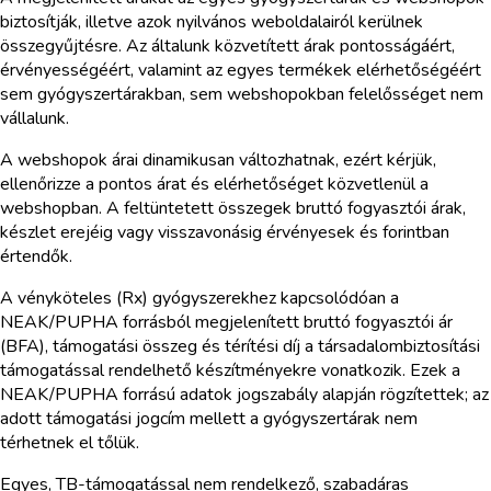
biztosítják, illetve azok nyilvános weboldalairól kerülnek
összegyűjtésre. Az általunk közvetített árak pontosságáért,
érvényességéért, valamint az egyes termékek elérhetőségéért
sem gyógyszertárakban, sem webshopokban felelősséget nem
vállalunk.
A webshopok árai dinamikusan változhatnak, ezért kérjük,
ellenőrizze a pontos árat és elérhetőséget közvetlenül a
webshopban. A feltüntetett összegek bruttó fogyasztói árak,
készlet erejéig vagy visszavonásig érvényesek és forintban
értendők.
A vényköteles (Rx) gyógyszerekhez kapcsolódóan a
NEAK/PUPHA forrásból megjelenített bruttó fogyasztói ár
(BFA), támogatási összeg és térítési díj a társadalombiztosítási
támogatással rendelhető készítményekre vonatkozik. Ezek a
NEAK/PUPHA forrású adatok jogszabály alapján rögzítettek; az
adott támogatási jogcím mellett a gyógyszertárak nem
térhetnek el tőlük.
Egyes, TB-támogatással nem rendelkező, szabadáras