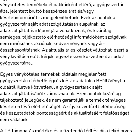
vényköteles termékeknél patikánként eltérő, a gyógyszertár
által jelentett bruttó készpénzes árat és/vagy
készletinformációt is megjeleníthetünk. Ezek az adatok a
gyógyszertár saját adatszolgáltatásán alapulnak, az
adatszolgáltatás időpontjára vonatkoznak, és kizárólag
semleges, tájékoztató elérhetőségi információként szolgálnak;
nem minősülnek akciónak, kedvezménynek vagy ár-
összehasonlításnak. Az aktuális ár és készlet változhat, ezért a
vény kiváltása előtt kérjük, egyeztessen közvetlenül az adott
gyógyszertárral.
Egyes vényköteles termékek oldalain megjelenített
gyógyszertári elérhetőségi és készletadatok a BENUVény.hu
oldalról, illetve közvetlenül a gyógyszertárak saját
adatszolgáltatásából származhatnak. Ezen adatok kizárólag
tájékoztató jellegűek, és nem garantálják a termék tényleges
készleten lévő elérhetőségét. Az így közvetített elérhetőségi
és készletadatok pontosságáért és aktualitásáért felelősséget
nem vállalunk.
A TB támogatás mértéke és a fizetendő térítési díj a felíró orvos