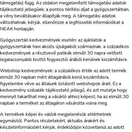
támogatás) függ. Az oldalon megjelenített támogatási adatok
tájékoztató jellegűek; a pontos térítési díjat a gyógyszertárban,
a vény beváltásakor állapítják meg. A támogatási adatok
változhatnak, kérjük, ellenőrizze a legfrissebb információkat a
NEAK honlapján.
Gyógyszertári kedvezmények esetén: az ajánlatok a
gyógyszertárak havi akciós újságaiból származnak, a százalékos
kedvezmények a résztvevő patikák elmúlt 30 napra vetített
legalacsonyabb bruttó fogyasztói árából kerülnek kiszámításra.
Webshop kedvezmények: a százalékos érték az adott termék
elmúlt 30 napban mért átlagárából kerül kiszámításra,
figyelembe véve az általunk listázott webshopok árait. Ez a
kedvezmény százalék tájékoztató jellegű, és azt mutatja hogy
mennyit takaríthat meg a vásárló ahhoz képest, ha az elmúlt 30
napban a terméket az átlagáron vásárolta volna meg.
A termékek képei és valódi megjelenésük eltérhetnek
egymástól. Pontos részletekért, aktuális árakért és
készletinformációért kérjük, érdeklődjön közvetlenül az adott