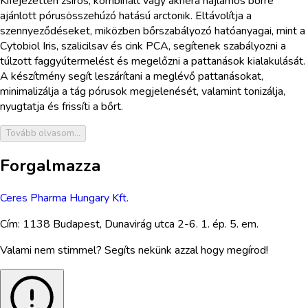
Kifejezetten zsíros, kombinált vagy aknéra hajlamos bőrre
ajánlott pórusösszehúzó hatású arctonik. Eltávolítja a
szennyeződéseket, miközben bőrszabályozó hatóanyagai, mint a
Cytobiol Iris, szalicilsav és cink PCA, segítenek szabályozni a
túlzott faggyútermelést és megelőzni a pattanások kialakulását.
A készítmény segít leszárítani a meglévő pattanásokat,
minimalizálja a tág pórusok megjelenését, valamint tonizálja,
nyugtatja és frissíti a bőrt.
Tovább olvasom...
Forgalmazza
Ceres Pharma Hungary Kft.
Cím:
1138 Budapest, Dunavirág utca 2-6. 1. ép. 5. em.
Valami nem stimmel? Segíts nekünk azzal hogy megírod!