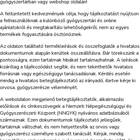
gyógyszertárban vagy webshop oldalán!
A feltüntetett kedvezmények célja, hogy tájékoztatást nyújtson
a felhasználóknak a különböző gyógyszertári és online
ajánlatokról és megtakarítási lehetőségekről, nem az egyes
termékek fogyasztására ösztönöznek.
Az oldalon található termékleírások és összefoglalók a hivatalos
dokumentumok alapján kerültek összeállításra. Bár törekszünk a
pontosságra, ezen tartalmak hibákat tartalmazhatnak. A leírások
kizárólag a tájékozódást segítik, és nem tekinthetők hivatalos
forrásnak vagy egészségügyi tanácsadásnak. Kérdés esetén
mindig a hivatalos betegtájékoztató az irányadó, illetve kérje ki
orvosa, gyógyszerésze véleményét.
A weboldalon megjelenő betegtájékoztatók, alkalmazási
előírások és címkeszövegek a Nemzeti Népegészségügyi és
Gyógyszerészeti Központ (NNGYK) nyilvános adatbázisából
származnak. Ezen dokumentumok tájékoztató jellegűek,
tartalmuk változhat, és nem helyettesítik az orvos vagy
gyógyszerész személyre szabott tanácsát. Kérjük, mindig