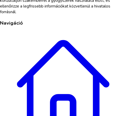
konzultáljon szakemberrel a gyógyszerek használata előtt, és
ellenőrizze a legfrissebb információkat közvetlenül a hivatalos
forrásnál.
Navigáció