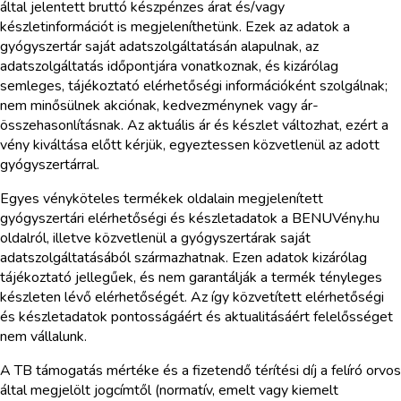
által jelentett bruttó készpénzes árat és/vagy
készletinformációt is megjeleníthetünk. Ezek az adatok a
gyógyszertár saját adatszolgáltatásán alapulnak, az
adatszolgáltatás időpontjára vonatkoznak, és kizárólag
semleges, tájékoztató elérhetőségi információként szolgálnak;
nem minősülnek akciónak, kedvezménynek vagy ár-
összehasonlításnak. Az aktuális ár és készlet változhat, ezért a
vény kiváltása előtt kérjük, egyeztessen közvetlenül az adott
gyógyszertárral.
Egyes vényköteles termékek oldalain megjelenített
gyógyszertári elérhetőségi és készletadatok a BENUVény.hu
oldalról, illetve közvetlenül a gyógyszertárak saját
adatszolgáltatásából származhatnak. Ezen adatok kizárólag
tájékoztató jellegűek, és nem garantálják a termék tényleges
készleten lévő elérhetőségét. Az így közvetített elérhetőségi
és készletadatok pontosságáért és aktualitásáért felelősséget
nem vállalunk.
A TB támogatás mértéke és a fizetendő térítési díj a felíró orvos
által megjelölt jogcímtől (normatív, emelt vagy kiemelt