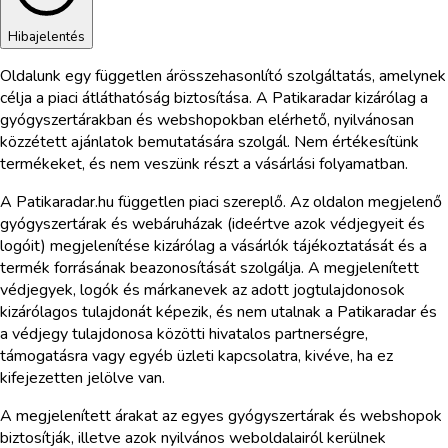
Hibajelentés
Oldalunk egy független árösszehasonlító szolgáltatás, amelynek
célja a piaci átláthatóság biztosítása. A Patikaradar kizárólag a
gyógyszertárakban és webshopokban elérhető, nyilvánosan
közzétett ajánlatok bemutatására szolgál. Nem értékesítünk
termékeket, és nem veszünk részt a vásárlási folyamatban.
A Patikaradar.hu független piaci szereplő. Az oldalon megjelenő
gyógyszertárak és webáruházak (ideértve azok védjegyeit és
logóit) megjelenítése kizárólag a vásárlók tájékoztatását és a
termék forrásának beazonosítását szolgálja. A megjelenített
védjegyek, logók és márkanevek az adott jogtulajdonosok
kizárólagos tulajdonát képezik, és nem utalnak a Patikaradar és
a védjegy tulajdonosa közötti hivatalos partnerségre,
támogatásra vagy egyéb üzleti kapcsolatra, kivéve, ha ez
kifejezetten jelölve van.
A megjelenített árakat az egyes gyógyszertárak és webshopok
biztosítják, illetve azok nyilvános weboldalairól kerülnek