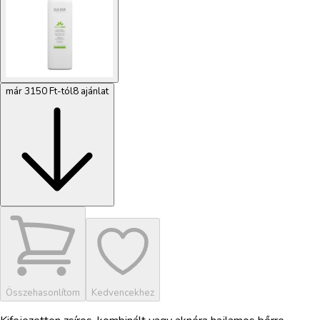
már 3150 Ft-tól
8 ajánlat
Összehasonlítom
Kedvencekhez