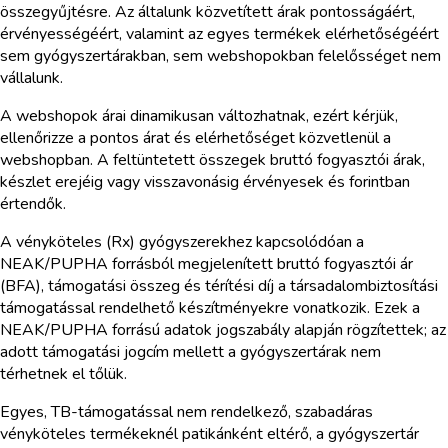
összegyűjtésre. Az általunk közvetített árak pontosságáért,
érvényességéért, valamint az egyes termékek elérhetőségéért
sem gyógyszertárakban, sem webshopokban felelősséget nem
vállalunk.
A webshopok árai dinamikusan változhatnak, ezért kérjük,
ellenőrizze a pontos árat és elérhetőséget közvetlenül a
webshopban. A feltüntetett összegek bruttó fogyasztói árak,
készlet erejéig vagy visszavonásig érvényesek és forintban
értendők.
A vényköteles (Rx) gyógyszerekhez kapcsolódóan a
NEAK/PUPHA forrásból megjelenített bruttó fogyasztói ár
(BFA), támogatási összeg és térítési díj a társadalombiztosítási
támogatással rendelhető készítményekre vonatkozik. Ezek a
NEAK/PUPHA forrású adatok jogszabály alapján rögzítettek; az
adott támogatási jogcím mellett a gyógyszertárak nem
térhetnek el tőlük.
Egyes, TB-támogatással nem rendelkező, szabadáras
vényköteles termékeknél patikánként eltérő, a gyógyszertár