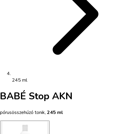
245 ml
BABÉ Stop AKN
pórusösszehúzó tonik
,
245 ml