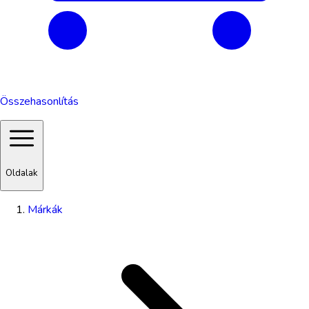
Összehasonlítás
Oldalak
Márkák