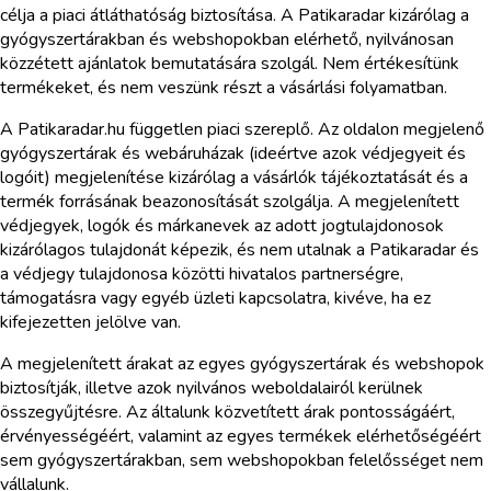
célja a piaci átláthatóság biztosítása. A Patikaradar kizárólag a
gyógyszertárakban és webshopokban elérhető, nyilvánosan
közzétett ajánlatok bemutatására szolgál. Nem értékesítünk
termékeket, és nem veszünk részt a vásárlási folyamatban.
A Patikaradar.hu független piaci szereplő. Az oldalon megjelenő
gyógyszertárak és webáruházak (ideértve azok védjegyeit és
logóit) megjelenítése kizárólag a vásárlók tájékoztatását és a
termék forrásának beazonosítását szolgálja. A megjelenített
védjegyek, logók és márkanevek az adott jogtulajdonosok
kizárólagos tulajdonát képezik, és nem utalnak a Patikaradar és
a védjegy tulajdonosa közötti hivatalos partnerségre,
támogatásra vagy egyéb üzleti kapcsolatra, kivéve, ha ez
kifejezetten jelölve van.
A megjelenített árakat az egyes gyógyszertárak és webshopok
biztosítják, illetve azok nyilvános weboldalairól kerülnek
összegyűjtésre. Az általunk közvetített árak pontosságáért,
érvényességéért, valamint az egyes termékek elérhetőségéért
sem gyógyszertárakban, sem webshopokban felelősséget nem
vállalunk.