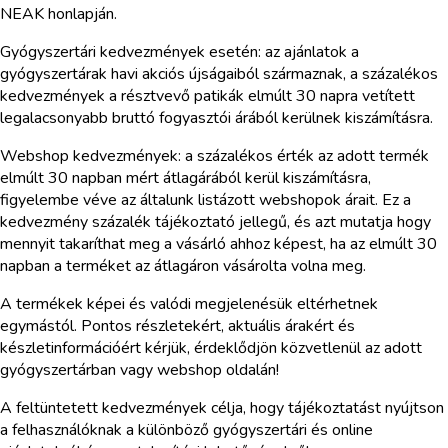
NEAK honlapján.
Gyógyszertári kedvezmények esetén: az ajánlatok a
gyógyszertárak havi akciós újságaiból származnak, a százalékos
kedvezmények a résztvevő patikák elmúlt 30 napra vetített
legalacsonyabb bruttó fogyasztói árából kerülnek kiszámításra.
Webshop kedvezmények: a százalékos érték az adott termék
elmúlt 30 napban mért átlagárából kerül kiszámításra,
figyelembe véve az általunk listázott webshopok árait. Ez a
kedvezmény százalék tájékoztató jellegű, és azt mutatja hogy
mennyit takaríthat meg a vásárló ahhoz képest, ha az elmúlt 30
napban a terméket az átlagáron vásárolta volna meg.
A termékek képei és valódi megjelenésük eltérhetnek
egymástól. Pontos részletekért, aktuális árakért és
készletinformációért kérjük, érdeklődjön közvetlenül az adott
gyógyszertárban vagy webshop oldalán!
A feltüntetett kedvezmények célja, hogy tájékoztatást nyújtson
a felhasználóknak a különböző gyógyszertári és online