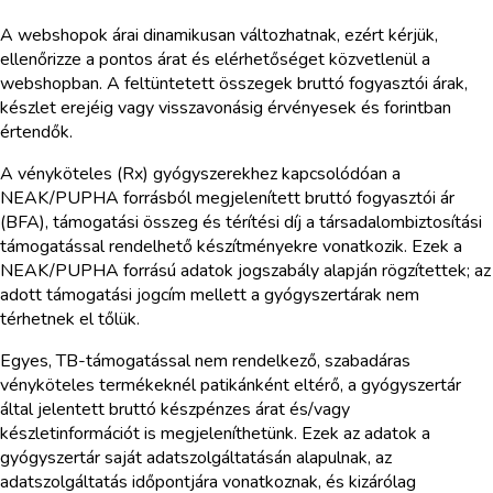
A webshopok árai dinamikusan változhatnak, ezért kérjük,
ellenőrizze a pontos árat és elérhetőséget közvetlenül a
webshopban. A feltüntetett összegek bruttó fogyasztói árak,
készlet erejéig vagy visszavonásig érvényesek és forintban
értendők.
A vényköteles (Rx) gyógyszerekhez kapcsolódóan a
NEAK/PUPHA forrásból megjelenített bruttó fogyasztói ár
(BFA), támogatási összeg és térítési díj a társadalombiztosítási
támogatással rendelhető készítményekre vonatkozik. Ezek a
NEAK/PUPHA forrású adatok jogszabály alapján rögzítettek; az
adott támogatási jogcím mellett a gyógyszertárak nem
térhetnek el tőlük.
Egyes, TB-támogatással nem rendelkező, szabadáras
vényköteles termékeknél patikánként eltérő, a gyógyszertár
által jelentett bruttó készpénzes árat és/vagy
készletinformációt is megjeleníthetünk. Ezek az adatok a
gyógyszertár saját adatszolgáltatásán alapulnak, az
adatszolgáltatás időpontjára vonatkoznak, és kizárólag