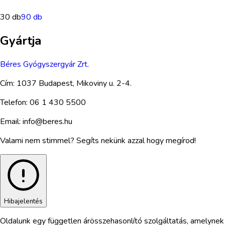
30 db
90 db
Gyártja
Béres Gyógyszergyár Zrt.
Cím:
1037 Budapest, Mikoviny u. 2-4.
Telefon:
06 1 430 5500
Email:
info@beres.hu
Valami nem stimmel? Segíts nekünk azzal hogy megírod!
Hibajelentés
Oldalunk egy független árösszehasonlító szolgáltatás, amelynek