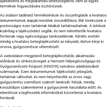
ajánlatokról és megtakarítási lehetőségekről, nem az egyes
termékek fogyasztására ösztönöznek.
Az oldalon található termékleírások és összefoglalók a hivatalos
dokumentumok alapján kerültek összeállításra. Bár törekszünk a
pontosságra, ezen tartalmak hibákat tartalmazhatnak. A leírások
kizárólag a tájékozódást segítik, és nem tekinthetők hivatalos
forrásnak vagy egészségügyi tanácsadásnak. Kérdés esetén
mindig a hivatalos betegtájékoztató az irányadó, illetve kérje ki
orvosa, gyógyszerésze véleményét.
A weboldalon megjelenő betegtájékoztatók, alkalmazási
előírások és címkeszövegek a Nemzeti Népegészségügyi és
Gyógyszerészeti Központ (NNGYK) nyilvános adatbázisából
származnak. Ezen dokumentumok tájékoztató jellegűek,
tartalmuk változhat, és nem helyettesítik az orvos vagy
gyógyszerész személyre szabott tanácsát. Kérjük, mindig
konzultáljon szakemberrel a gyógyszerek használata előtt, és
ellenőrizze a legfrissebb információkat közvetlenül a hivatalos
forrásnál.