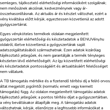
semleges, tájékoztató elérhetőségi információként szolgálnak;
nem minősülnek akciónak, kedvezménynek vagy ár-
összehasonlításnak. Az aktuális ár és készlet változhat, ezért a
vény kiváltása előtt kérjük, egyeztessen közvetlenül az adott
gyógyszertárral.
Egyes vényköteles termékek oldalain megjelenített
gyógyszertári elérhetőségi és készletadatok a BENUVény.hu
oldalról, illetve közvetlenül a gyógyszertárak saját
adatszolgáltatásából származhatnak. Ezen adatok kizárólag
tájékoztató jellegűek, és nem garantálják a termék tényleges
készleten lévő elérhetőségét. Az így közvetített elérhetőségi
és készletadatok pontosságáért és aktualitásáért felelősséget
nem vállalunk.
A TB támogatás mértéke és a fizetendő térítési díj a felíró orvos
által megjelölt jogcímtől (normatív, emelt vagy kiemelt
támogatás) függ. Az oldalon megjelenített támogatási adatok
tájékoztató jellegűek; a pontos térítési díjat a gyógyszertárban,
a vény beváltásakor állapítják meg. A támogatási adatok
változhatnak, kérjük, ellenőrizze a legfrissebb információkat a