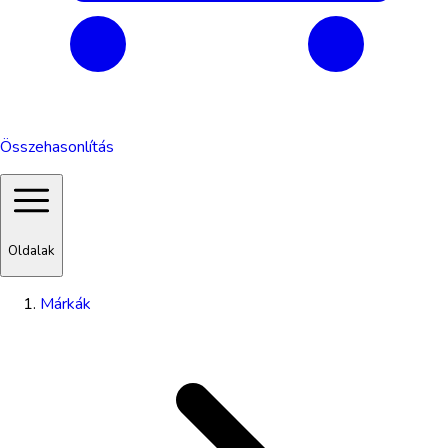
Összehasonlítás
Oldalak
Márkák