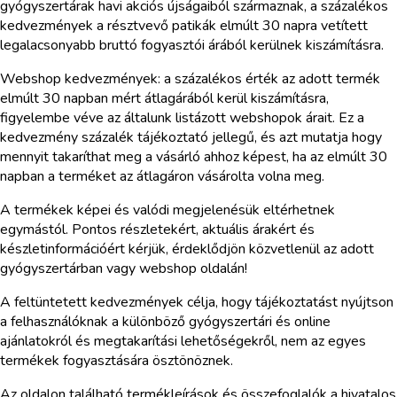
gyógyszertárak havi akciós újságaiból származnak, a százalékos
kedvezmények a résztvevő patikák elmúlt 30 napra vetített
legalacsonyabb bruttó fogyasztói árából kerülnek kiszámításra.
Webshop kedvezmények: a százalékos érték az adott termék
elmúlt 30 napban mért átlagárából kerül kiszámításra,
figyelembe véve az általunk listázott webshopok árait. Ez a
kedvezmény százalék tájékoztató jellegű, és azt mutatja hogy
mennyit takaríthat meg a vásárló ahhoz képest, ha az elmúlt 30
napban a terméket az átlagáron vásárolta volna meg.
A termékek képei és valódi megjelenésük eltérhetnek
egymástól. Pontos részletekért, aktuális árakért és
készletinformációért kérjük, érdeklődjön közvetlenül az adott
gyógyszertárban vagy webshop oldalán!
A feltüntetett kedvezmények célja, hogy tájékoztatást nyújtson
a felhasználóknak a különböző gyógyszertári és online
ajánlatokról és megtakarítási lehetőségekről, nem az egyes
termékek fogyasztására ösztönöznek.
Az oldalon található termékleírások és összefoglalók a hivatalos