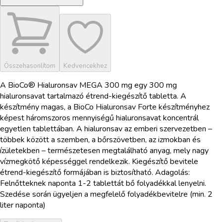
Összehasonlítom
Kedvencekhez
A BioCo® Hialuronsav MEGA 300 mg egy 300 mg
hialuronsavat tartalmazó étrend-kiegészítő tabletta. A
készítmény magas, a BioCo Hialuronsav Forte készítményhez
képest háromszoros mennyiségű hialuronsavat koncentrál
egyetlen tablettában. A hialuronsav az emberi szervezetben –
többek között a szemben, a bőrszövetben, az izmokban és
ízületekben – természetesen megtalálható anyag, mely nagy
vízmegkötő képességgel rendelkezik. Kiegészítő bevitele
étrend-kiegészítő formájában is biztosítható. Adagolás:
Felnőtteknek naponta 1-2 tablettát bő folyadékkal lenyelni.
Szedése során ügyeljen a megfelelő folyadékbevitelre (min. 2
liter naponta)