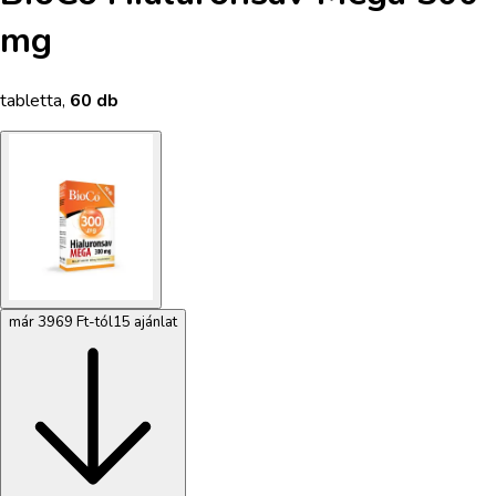
mg
tabletta
,
60 db
már 3969 Ft-tól
15 ajánlat