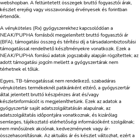
webshopban. A feltüntetett összegek bruttó fogyasztói árak,
készlet erejéig vagy visszavonásig érvényesek és forintban
értendők.
A vényköteles (Rx) gyógyszerekhez kapcsolódóan a
NEAK/PUPHA forrásból megjelenített bruttó fogyasztói ár
(BFA), támogatási összeg és térítési díj a társadalombiztosítási
támogatással rendelhető készítményekre vonatkozik. Ezek a
NEAK/PUPHA forrású adatok jogszabály alapján rögzítettek; az
adott támogatási jogcím mellett a gyógyszertárak nem
térhetnek el tőlük.
Egyes, TB-támogatással nem rendelkező, szabadáras
vényköteles termékeknél patikánként eltérő, a gyógyszertár
által jelentett bruttó készpénzes árat és/vagy
készletinformációt is megjeleníthetünk. Ezek az adatok a
gyógyszertár saját adatszolgáltatásán alapulnak, az
adatszolgáltatás időpontjára vonatkoznak, és kizárólag
semleges, tájékoztató elérhetőségi információként szolgálnak;
nem minősülnek akciónak, kedvezménynek vagy ár-
összehasonlításnak. Az aktuális ár és készlet változhat, ezért a