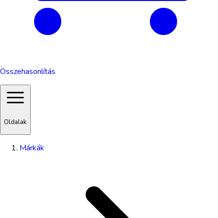
Összehasonlítás
Oldalak
Márkák