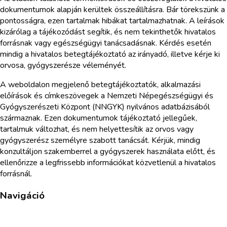
dokumentumok alapján kerültek összeállításra. Bár törekszünk a
pontosságra, ezen tartalmak hibákat tartalmazhatnak. A leírások
kizárólag a tájékozódást segítik, és nem tekinthetők hivatalos
forrásnak vagy egészségügyi tanácsadásnak. Kérdés esetén
mindig a hivatalos betegtájékoztató az irányadó, illetve kérje ki
orvosa, gyógyszerésze véleményét.
A weboldalon megjelenő betegtájékoztatók, alkalmazási
előírások és címkeszövegek a Nemzeti Népegészségügyi és
Gyógyszerészeti Központ (NNGYK) nyilvános adatbázisából
származnak. Ezen dokumentumok tájékoztató jellegűek,
tartalmuk változhat, és nem helyettesítik az orvos vagy
gyógyszerész személyre szabott tanácsát. Kérjük, mindig
konzultáljon szakemberrel a gyógyszerek használata előtt, és
ellenőrizze a legfrissebb információkat közvetlenül a hivatalos
forrásnál.
Navigáció