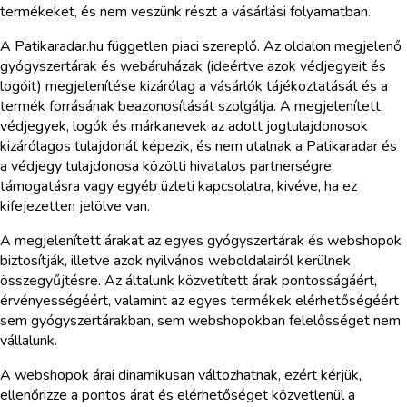
termékeket, és nem veszünk részt a vásárlási folyamatban.
A Patikaradar.hu független piaci szereplő. Az oldalon megjelenő
gyógyszertárak és webáruházak (ideértve azok védjegyeit és
logóit) megjelenítése kizárólag a vásárlók tájékoztatását és a
termék forrásának beazonosítását szolgálja. A megjelenített
védjegyek, logók és márkanevek az adott jogtulajdonosok
kizárólagos tulajdonát képezik, és nem utalnak a Patikaradar és
a védjegy tulajdonosa közötti hivatalos partnerségre,
támogatásra vagy egyéb üzleti kapcsolatra, kivéve, ha ez
kifejezetten jelölve van.
A megjelenített árakat az egyes gyógyszertárak és webshopok
biztosítják, illetve azok nyilvános weboldalairól kerülnek
összegyűjtésre. Az általunk közvetített árak pontosságáért,
érvényességéért, valamint az egyes termékek elérhetőségéért
sem gyógyszertárakban, sem webshopokban felelősséget nem
vállalunk.
A webshopok árai dinamikusan változhatnak, ezért kérjük,
ellenőrizze a pontos árat és elérhetőséget közvetlenül a