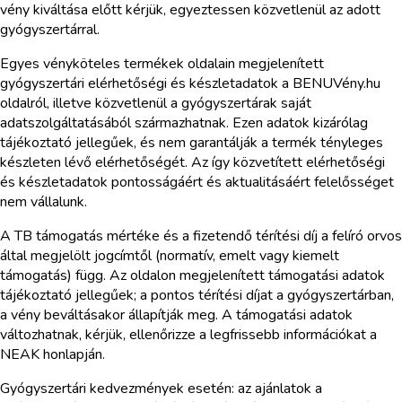
vény kiváltása előtt kérjük, egyeztessen közvetlenül az adott
gyógyszertárral.
Egyes vényköteles termékek oldalain megjelenített
gyógyszertári elérhetőségi és készletadatok a BENUVény.hu
oldalról, illetve közvetlenül a gyógyszertárak saját
adatszolgáltatásából származhatnak. Ezen adatok kizárólag
tájékoztató jellegűek, és nem garantálják a termék tényleges
készleten lévő elérhetőségét. Az így közvetített elérhetőségi
és készletadatok pontosságáért és aktualitásáért felelősséget
nem vállalunk.
A TB támogatás mértéke és a fizetendő térítési díj a felíró orvos
által megjelölt jogcímtől (normatív, emelt vagy kiemelt
támogatás) függ. Az oldalon megjelenített támogatási adatok
tájékoztató jellegűek; a pontos térítési díjat a gyógyszertárban,
a vény beváltásakor állapítják meg. A támogatási adatok
változhatnak, kérjük, ellenőrizze a legfrissebb információkat a
NEAK honlapján.
Gyógyszertári kedvezmények esetén: az ajánlatok a