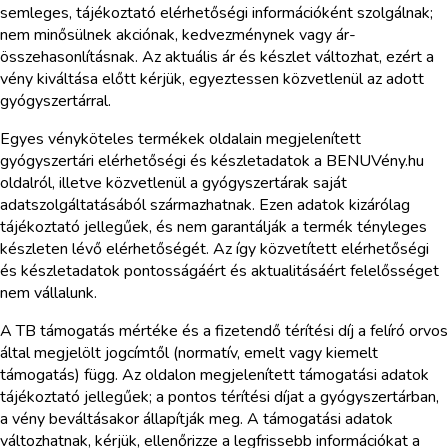
semleges, tájékoztató elérhetőségi információként szolgálnak;
nem minősülnek akciónak, kedvezménynek vagy ár-
összehasonlításnak. Az aktuális ár és készlet változhat, ezért a
vény kiváltása előtt kérjük, egyeztessen közvetlenül az adott
gyógyszertárral.
Egyes vényköteles termékek oldalain megjelenített
gyógyszertári elérhetőségi és készletadatok a BENUVény.hu
oldalról, illetve közvetlenül a gyógyszertárak saját
adatszolgáltatásából származhatnak. Ezen adatok kizárólag
tájékoztató jellegűek, és nem garantálják a termék tényleges
készleten lévő elérhetőségét. Az így közvetített elérhetőségi
és készletadatok pontosságáért és aktualitásáért felelősséget
nem vállalunk.
A TB támogatás mértéke és a fizetendő térítési díj a felíró orvos
által megjelölt jogcímtől (normatív, emelt vagy kiemelt
támogatás) függ. Az oldalon megjelenített támogatási adatok
tájékoztató jellegűek; a pontos térítési díjat a gyógyszertárban,
a vény beváltásakor állapítják meg. A támogatási adatok
változhatnak, kérjük, ellenőrizze a legfrissebb információkat a