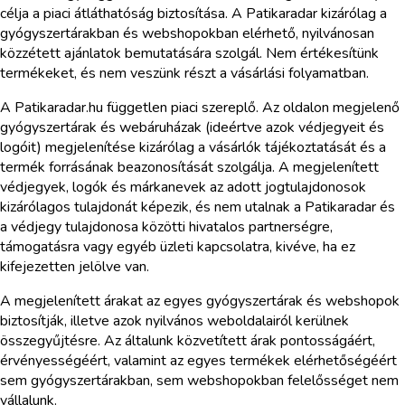
célja a piaci átláthatóság biztosítása. A Patikaradar kizárólag a
gyógyszertárakban és webshopokban elérhető, nyilvánosan
közzétett ajánlatok bemutatására szolgál. Nem értékesítünk
termékeket, és nem veszünk részt a vásárlási folyamatban.
A Patikaradar.hu független piaci szereplő. Az oldalon megjelenő
gyógyszertárak és webáruházak (ideértve azok védjegyeit és
logóit) megjelenítése kizárólag a vásárlók tájékoztatását és a
termék forrásának beazonosítását szolgálja. A megjelenített
védjegyek, logók és márkanevek az adott jogtulajdonosok
kizárólagos tulajdonát képezik, és nem utalnak a Patikaradar és
a védjegy tulajdonosa közötti hivatalos partnerségre,
támogatásra vagy egyéb üzleti kapcsolatra, kivéve, ha ez
kifejezetten jelölve van.
A megjelenített árakat az egyes gyógyszertárak és webshopok
biztosítják, illetve azok nyilvános weboldalairól kerülnek
összegyűjtésre. Az általunk közvetített árak pontosságáért,
érvényességéért, valamint az egyes termékek elérhetőségéért
sem gyógyszertárakban, sem webshopokban felelősséget nem
vállalunk.