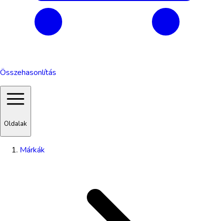
Összehasonlítás
Oldalak
Márkák