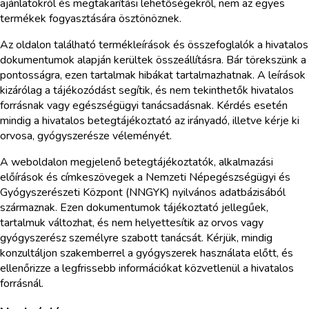
ajánlatokról és megtakarítási lehetőségekről, nem az egyes
termékek fogyasztására ösztönöznek.
Az oldalon található termékleírások és összefoglalók a hivatalos
dokumentumok alapján kerültek összeállításra. Bár törekszünk a
pontosságra, ezen tartalmak hibákat tartalmazhatnak. A leírások
kizárólag a tájékozódást segítik, és nem tekinthetők hivatalos
forrásnak vagy egészségügyi tanácsadásnak. Kérdés esetén
mindig a hivatalos betegtájékoztató az irányadó, illetve kérje ki
orvosa, gyógyszerésze véleményét.
A weboldalon megjelenő betegtájékoztatók, alkalmazási
előírások és címkeszövegek a Nemzeti Népegészségügyi és
Gyógyszerészeti Központ (NNGYK) nyilvános adatbázisából
származnak. Ezen dokumentumok tájékoztató jellegűek,
tartalmuk változhat, és nem helyettesítik az orvos vagy
gyógyszerész személyre szabott tanácsát. Kérjük, mindig
konzultáljon szakemberrel a gyógyszerek használata előtt, és
ellenőrizze a legfrissebb információkat közvetlenül a hivatalos
forrásnál.