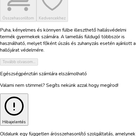
Összehasonlítom
Kedvencekhez
Puha, kényelmes és könnyen fülbe illeszthető hallásvédelmi
termék gyermekek számára. A lamellás füldugó többször is
használható, melyet főként úszás és zuhanyzás esetén ajánlott a
hallójárat védelmére.
Tovább olvasom...
Egészségpénztári számlára elszámolható
Valami nem stimmel? Segíts nekünk azzal hogy megírod!
Hibajelentés
Oldalunk egy független árösszehasonlító szolgáltatás, amelynek