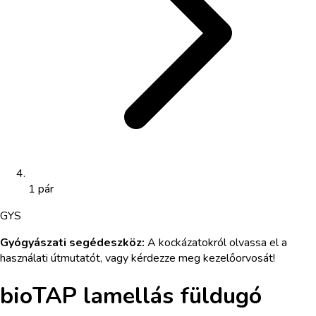
1 pár
GYS
Gyógyászati segédeszköz
:
A kockázatokról olvassa el a
használati útmutatót, vagy kérdezze meg kezelőorvosát!
bioTAP lamellás füldugó