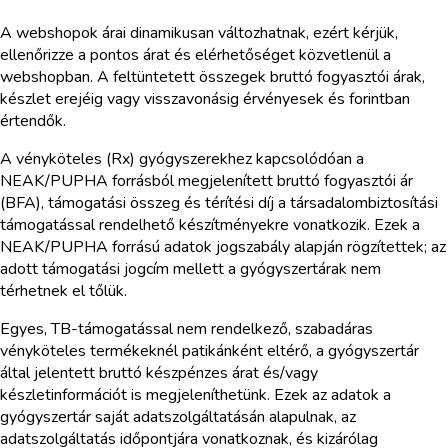
A webshopok árai dinamikusan változhatnak, ezért kérjük,
ellenőrizze a pontos árat és elérhetőséget közvetlenül a
webshopban. A feltüntetett összegek bruttó fogyasztói árak,
készlet erejéig vagy visszavonásig érvényesek és forintban
értendők.
A vényköteles (Rx) gyógyszerekhez kapcsolódóan a
NEAK/PUPHA forrásból megjelenített bruttó fogyasztói ár
(BFA), támogatási összeg és térítési díj a társadalombiztosítási
támogatással rendelhető készítményekre vonatkozik. Ezek a
NEAK/PUPHA forrású adatok jogszabály alapján rögzítettek; az
adott támogatási jogcím mellett a gyógyszertárak nem
térhetnek el tőlük.
Egyes, TB-támogatással nem rendelkező, szabadáras
vényköteles termékeknél patikánként eltérő, a gyógyszertár
által jelentett bruttó készpénzes árat és/vagy
készletinformációt is megjeleníthetünk. Ezek az adatok a
gyógyszertár saját adatszolgáltatásán alapulnak, az
adatszolgáltatás időpontjára vonatkoznak, és kizárólag