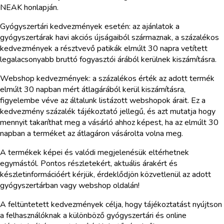
NEAK honlapján.
Gyógyszertári kedvezmények esetén: az ajánlatok a
gyógyszertárak havi akciós újságaiból származnak, a százalékos
kedvezmények a résztvevő patikák elmúlt 30 napra vetített
legalacsonyabb bruttó fogyasztói árából kerülnek kiszámításra.
Webshop kedvezmények: a százalékos érték az adott termék
elmúlt 30 napban mért átlagárából kerül kiszámításra,
figyelembe véve az általunk listázott webshopok árait. Ez a
kedvezmény százalék tájékoztató jellegű, és azt mutatja hogy
mennyit takaríthat meg a vásárló ahhoz képest, ha az elmúlt 30
napban a terméket az átlagáron vásárolta volna meg.
A termékek képei és valódi megjelenésük eltérhetnek
egymástól. Pontos részletekért, aktuális árakért és
készletinformációért kérjük, érdeklődjön közvetlenül az adott
gyógyszertárban vagy webshop oldalán!
A feltüntetett kedvezmények célja, hogy tájékoztatást nyújtson
a felhasználóknak a különböző gyógyszertári és online