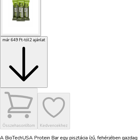
már 649 Ft-tól
2 ajánlat
Összehasonlítom
Kedvencekhez
A BioTechUSA Protein Bar egy pisztácia ízű, fehérjében gazdag