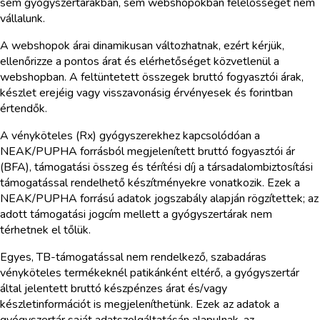
sem gyógyszertárakban, sem webshopokban felelősséget nem
vállalunk.
A webshopok árai dinamikusan változhatnak, ezért kérjük,
ellenőrizze a pontos árat és elérhetőséget közvetlenül a
webshopban. A feltüntetett összegek bruttó fogyasztói árak,
készlet erejéig vagy visszavonásig érvényesek és forintban
értendők.
A vényköteles (Rx) gyógyszerekhez kapcsolódóan a
NEAK/PUPHA forrásból megjelenített bruttó fogyasztói ár
(BFA), támogatási összeg és térítési díj a társadalombiztosítási
támogatással rendelhető készítményekre vonatkozik. Ezek a
NEAK/PUPHA forrású adatok jogszabály alapján rögzítettek; az
adott támogatási jogcím mellett a gyógyszertárak nem
térhetnek el tőlük.
Egyes, TB-támogatással nem rendelkező, szabadáras
vényköteles termékeknél patikánként eltérő, a gyógyszertár
által jelentett bruttó készpénzes árat és/vagy
készletinformációt is megjeleníthetünk. Ezek az adatok a