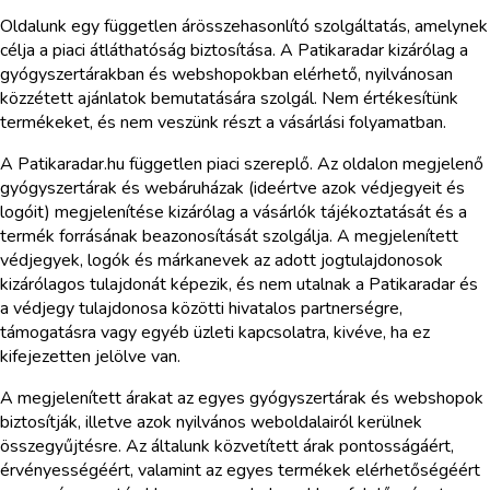
Oldalunk egy független árösszehasonlító szolgáltatás, amelynek
célja a piaci átláthatóság biztosítása. A Patikaradar kizárólag a
gyógyszertárakban és webshopokban elérhető, nyilvánosan
közzétett ajánlatok bemutatására szolgál. Nem értékesítünk
termékeket, és nem veszünk részt a vásárlási folyamatban.
A Patikaradar.hu független piaci szereplő. Az oldalon megjelenő
gyógyszertárak és webáruházak (ideértve azok védjegyeit és
logóit) megjelenítése kizárólag a vásárlók tájékoztatását és a
termék forrásának beazonosítását szolgálja. A megjelenített
védjegyek, logók és márkanevek az adott jogtulajdonosok
kizárólagos tulajdonát képezik, és nem utalnak a Patikaradar és
a védjegy tulajdonosa közötti hivatalos partnerségre,
támogatásra vagy egyéb üzleti kapcsolatra, kivéve, ha ez
kifejezetten jelölve van.
A megjelenített árakat az egyes gyógyszertárak és webshopok
biztosítják, illetve azok nyilvános weboldalairól kerülnek
összegyűjtésre. Az általunk közvetített árak pontosságáért,
érvényességéért, valamint az egyes termékek elérhetőségéért