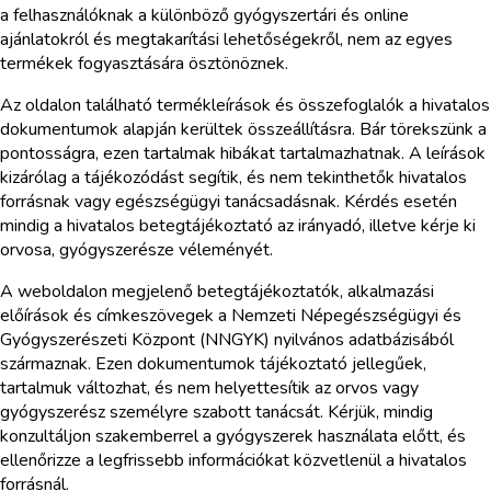
a felhasználóknak a különböző gyógyszertári és online
ajánlatokról és megtakarítási lehetőségekről, nem az egyes
termékek fogyasztására ösztönöznek.
Az oldalon található termékleírások és összefoglalók a hivatalos
dokumentumok alapján kerültek összeállításra. Bár törekszünk a
pontosságra, ezen tartalmak hibákat tartalmazhatnak. A leírások
kizárólag a tájékozódást segítik, és nem tekinthetők hivatalos
forrásnak vagy egészségügyi tanácsadásnak. Kérdés esetén
mindig a hivatalos betegtájékoztató az irányadó, illetve kérje ki
orvosa, gyógyszerésze véleményét.
A weboldalon megjelenő betegtájékoztatók, alkalmazási
előírások és címkeszövegek a Nemzeti Népegészségügyi és
Gyógyszerészeti Központ (NNGYK) nyilvános adatbázisából
származnak. Ezen dokumentumok tájékoztató jellegűek,
tartalmuk változhat, és nem helyettesítik az orvos vagy
gyógyszerész személyre szabott tanácsát. Kérjük, mindig
konzultáljon szakemberrel a gyógyszerek használata előtt, és
ellenőrizze a legfrissebb információkat közvetlenül a hivatalos
forrásnál.