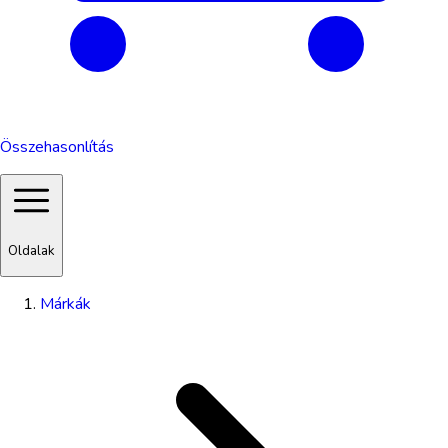
Összehasonlítás
Oldalak
Márkák