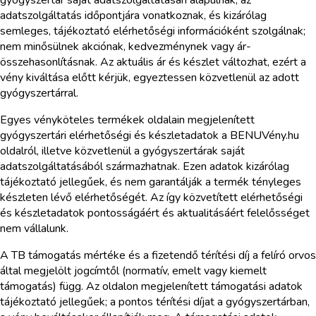
gyógyszertár saját adatszolgáltatásán alapulnak, az
adatszolgáltatás időpontjára vonatkoznak, és kizárólag
semleges, tájékoztató elérhetőségi információként szolgálnak;
nem minősülnek akciónak, kedvezménynek vagy ár-
összehasonlításnak. Az aktuális ár és készlet változhat, ezért a
vény kiváltása előtt kérjük, egyeztessen közvetlenül az adott
gyógyszertárral.
Egyes vényköteles termékek oldalain megjelenített
gyógyszertári elérhetőségi és készletadatok a BENUVény.hu
oldalról, illetve közvetlenül a gyógyszertárak saját
adatszolgáltatásából származhatnak. Ezen adatok kizárólag
tájékoztató jellegűek, és nem garantálják a termék tényleges
készleten lévő elérhetőségét. Az így közvetített elérhetőségi
és készletadatok pontosságáért és aktualitásáért felelősséget
nem vállalunk.
A TB támogatás mértéke és a fizetendő térítési díj a felíró orvos
által megjelölt jogcímtől (normatív, emelt vagy kiemelt
támogatás) függ. Az oldalon megjelenített támogatási adatok
tájékoztató jellegűek; a pontos térítési díjat a gyógyszertárban,