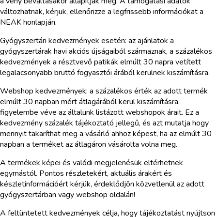
a vény beváltásakor állapítják meg. A támogatási adatok
változhatnak, kérjük, ellenőrizze a legfrissebb információkat a
NEAK honlapján.
Gyógyszertári kedvezmények esetén: az ajánlatok a
gyógyszertárak havi akciós újságaiból származnak, a százalékos
kedvezmények a résztvevő patikák elmúlt 30 napra vetített
legalacsonyabb bruttó fogyasztói árából kerülnek kiszámításra.
Webshop kedvezmények: a százalékos érték az adott termék
elmúlt 30 napban mért átlagárából kerül kiszámításra,
figyelembe véve az általunk listázott webshopok árait. Ez a
kedvezmény százalék tájékoztató jellegű, és azt mutatja hogy
mennyit takaríthat meg a vásárló ahhoz képest, ha az elmúlt 30
napban a terméket az átlagáron vásárolta volna meg.
A termékek képei és valódi megjelenésük eltérhetnek
egymástól. Pontos részletekért, aktuális árakért és
készletinformációért kérjük, érdeklődjön közvetlenül az adott
gyógyszertárban vagy webshop oldalán!
A feltüntetett kedvezmények célja, hogy tájékoztatást nyújtson