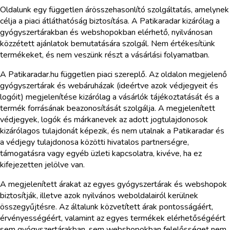
Oldalunk egy független árösszehasonlító szolgáltatás, amelynek
célja a piaci átláthatóság biztosítása. A Patikaradar kizárólag a
gyógyszertárakban és webshopokban elérhető, nyilvánosan
közzétett ajánlatok bemutatására szolgál. Nem értékesítünk
termékeket, és nem veszünk részt a vásárlási folyamatban.
A Patikaradar.hu független piaci szereplő. Az oldalon megjelenő
gyógyszertárak és webáruházak (ideértve azok védjegyeit és
logóit) megjelenítése kizárólag a vásárlók tájékoztatását és a
termék forrásának beazonosítását szolgálja. A megjelenített
védjegyek, logók és márkanevek az adott jogtulajdonosok
kizárólagos tulajdonát képezik, és nem utalnak a Patikaradar és
a védjegy tulajdonosa közötti hivatalos partnerségre,
támogatásra vagy egyéb üzleti kapcsolatra, kivéve, ha ez
kifejezetten jelölve van.
A megjelenített árakat az egyes gyógyszertárak és webshopok
biztosítják, illetve azok nyilvános weboldalairól kerülnek
összegyűjtésre. Az általunk közvetített árak pontosságáért,
érvényességéért, valamint az egyes termékek elérhetőségéért
sem gyógyszertárakban, sem webshopokban felelősséget nem