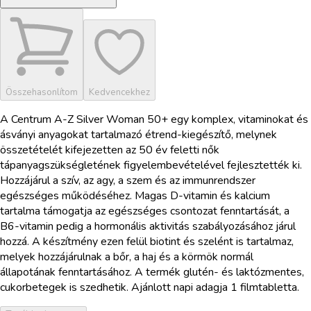
Összehasonlítom
Kedvencekhez
A Centrum A-Z Silver Woman 50+ egy komplex, vitaminokat és
ásványi anyagokat tartalmazó étrend-kiegészítő, melynek
összetételét kifejezetten az 50 év feletti nők
tápanyagszükségletének figyelembevételével fejlesztették ki.
Hozzájárul a szív, az agy, a szem és az immunrendszer
egészséges működéséhez. Magas D-vitamin és kalcium
tartalma támogatja az egészséges csontozat fenntartását, a
B6-vitamin pedig a hormonális aktivitás szabályozásához járul
hozzá. A készítmény ezen felül biotint és szelént is tartalmaz,
melyek hozzájárulnak a bőr, a haj és a körmök normál
állapotának fenntartásához. A termék glutén- és laktózmentes,
cukorbetegek is szedhetik. Ajánlott napi adagja 1 filmtabletta.