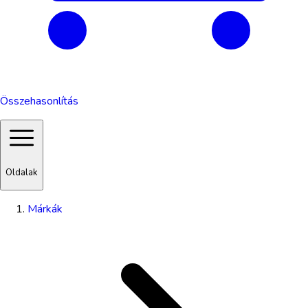
Összehasonlítás
Oldalak
Márkák