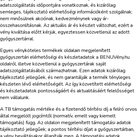
adatszolgáltatás időpontjára vonatkoznak, és kizárólag
semleges, tájékoztató elérhetőségi információként szolgálnak;
nem minősülnek akciónak, kedvezménynek vagy ár-
összehasonlításnak. Az aktuális ár és készlet változhat, ezért a
vény kiváltása előtt kérjük, egyeztessen közvetlenül az adott
gyógyszertárral.
Egyes vényköteles termékek oldalain megjelenített
gyógyszertári elérhetőségi és készletadatok a BENUVény.hu
oldalról, illetve közvetlenül a gyógyszertárak saját
adatszolgáltatásából származhatnak. Ezen adatok kizárólag
tájékoztató jellegűek, és nem garantálják a termék tényleges
készleten lévő elérhetőségét. Az így közvetített elérhetőségi
és készletadatok pontosságáért és aktualitásáért felelősséget
nem vállalunk.
A TB támogatás mértéke és a fizetendő térítési díj a felíró orvos
által megjelölt jogcímtől (normatív, emelt vagy kiemelt
támogatás) függ. Az oldalon megjelenített támogatási adatok
tájékoztató jellegűek; a pontos térítési díjat a gyógyszertárban,
a vény beváltásakor állapítják meg. A támogatási adatok