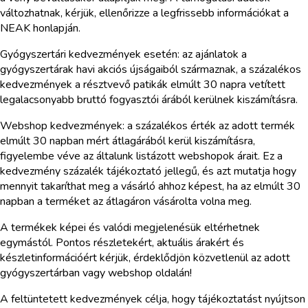
változhatnak, kérjük, ellenőrizze a legfrissebb információkat a
NEAK honlapján.
Gyógyszertári kedvezmények esetén: az ajánlatok a
gyógyszertárak havi akciós újságaiból származnak, a százalékos
kedvezmények a résztvevő patikák elmúlt 30 napra vetített
legalacsonyabb bruttó fogyasztói árából kerülnek kiszámításra.
Webshop kedvezmények: a százalékos érték az adott termék
elmúlt 30 napban mért átlagárából kerül kiszámításra,
figyelembe véve az általunk listázott webshopok árait. Ez a
kedvezmény százalék tájékoztató jellegű, és azt mutatja hogy
mennyit takaríthat meg a vásárló ahhoz képest, ha az elmúlt 30
napban a terméket az átlagáron vásárolta volna meg.
A termékek képei és valódi megjelenésük eltérhetnek
egymástól. Pontos részletekért, aktuális árakért és
készletinformációért kérjük, érdeklődjön közvetlenül az adott
gyógyszertárban vagy webshop oldalán!
A feltüntetett kedvezmények célja, hogy tájékoztatást nyújtson