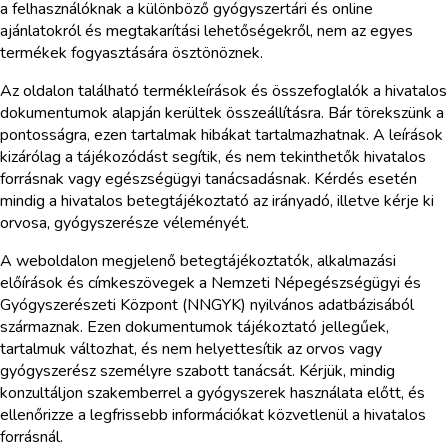
a felhasználóknak a különböző gyógyszertári és online
ajánlatokról és megtakarítási lehetőségekről, nem az egyes
termékek fogyasztására ösztönöznek.
Az oldalon található termékleírások és összefoglalók a hivatalos
dokumentumok alapján kerültek összeállításra. Bár törekszünk a
pontosságra, ezen tartalmak hibákat tartalmazhatnak. A leírások
kizárólag a tájékozódást segítik, és nem tekinthetők hivatalos
forrásnak vagy egészségügyi tanácsadásnak. Kérdés esetén
mindig a hivatalos betegtájékoztató az irányadó, illetve kérje ki
orvosa, gyógyszerésze véleményét.
A weboldalon megjelenő betegtájékoztatók, alkalmazási
előírások és címkeszövegek a Nemzeti Népegészségügyi és
Gyógyszerészeti Központ (NNGYK) nyilvános adatbázisából
származnak. Ezen dokumentumok tájékoztató jellegűek,
tartalmuk változhat, és nem helyettesítik az orvos vagy
gyógyszerész személyre szabott tanácsát. Kérjük, mindig
konzultáljon szakemberrel a gyógyszerek használata előtt, és
ellenőrizze a legfrissebb információkat közvetlenül a hivatalos
forrásnál.