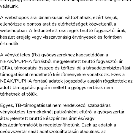
vállalunk.
A webshopok árai dinamikusan változhatnak, ezért kérjük,
ellenőrizze a pontos árat és elérhetőséget közvetlenül a
webshopban. A feltüntetett összegek bruttó fogyasztói árak,
készlet erejéig vagy visszavonásig érvényesek és forintban
értendők.
A vényköteles (Rx) gyógyszerekhez kapcsolódóan a
NEAK/PUPHA forrásból megjelenített bruttó fogyasztói ár
(BFA), támogatási összeg és térítési díj a társadalombiztosítási
támogatással rendelhető készítményekre vonatkozik. Ezek a
NEAK/PUPHA forrású adatok jogszabály alapján rögzítettek; az
adott támogatási jogcím mellett a gyógyszertárak nem
térhetnek el tőlük.
Egyes, TB-támogatással nem rendelkező, szabadáras
vényköteles termékeknél patikánként eltérő, a gyógyszertár
által jelentett bruttó készpénzes árat és/vagy
készletinformációt is megjeleníthetünk. Ezek az adatok a
gyógyszertár saját adatszolgáltatásán alapulnak, az