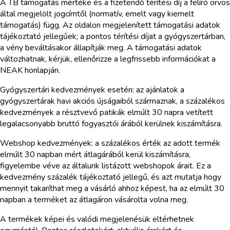
A TB támogatás mértéke és a fizetendő térítési díj a felíró orvos
által megjelölt jogcímtől (normatív, emelt vagy kiemelt
támogatás) függ. Az oldalon megjelenített támogatási adatok
tájékoztató jellegűek; a pontos térítési díjat a gyógyszertárban,
a vény beváltásakor állapítják meg. A támogatási adatok
változhatnak, kérjük, ellenőrizze a legfrissebb információkat a
NEAK honlapján.
Gyógyszertári kedvezmények esetén: az ajánlatok a
gyógyszertárak havi akciós újságaiból származnak, a százalékos
kedvezmények a résztvevő patikák elmúlt 30 napra vetített
legalacsonyabb bruttó fogyasztói árából kerülnek kiszámításra.
Webshop kedvezmények: a százalékos érték az adott termék
elmúlt 30 napban mért átlagárából kerül kiszámításra,
figyelembe véve az általunk listázott webshopok árait. Ez a
kedvezmény százalék tájékoztató jellegű, és azt mutatja hogy
mennyit takaríthat meg a vásárló ahhoz képest, ha az elmúlt 30
napban a terméket az átlagáron vásárolta volna meg.
A termékek képei és valódi megjelenésük eltérhetnek