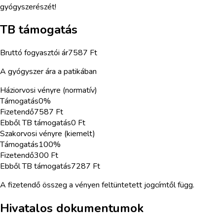
gyógyszerészét!
TB támogatás
Bruttó fogyasztói ár
7587
Ft
A gyógyszer ára a patikában
Háziorvosi vényre (normatív)
Támogatás
0
%
Fizetendő
7587
Ft
Ebből TB támogatás
0
Ft
Szakorvosi vényre (kiemelt)
Támogatás
100
%
Fizetendő
300
Ft
Ebből TB támogatás
7287
Ft
A fizetendő összeg a vényen feltüntetett jogcímtől függ.
Hivatalos dokumentumok