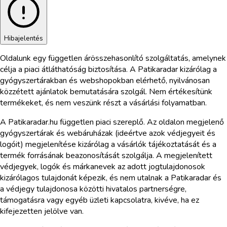
Hibajelentés
Oldalunk egy független árösszehasonlító szolgáltatás, amelynek
célja a piaci átláthatóság biztosítása. A Patikaradar kizárólag a
gyógyszertárakban és webshopokban elérhető, nyilvánosan
közzétett ajánlatok bemutatására szolgál. Nem értékesítünk
termékeket, és nem veszünk részt a vásárlási folyamatban.
A Patikaradar.hu független piaci szereplő. Az oldalon megjelenő
gyógyszertárak és webáruházak (ideértve azok védjegyeit és
logóit) megjelenítése kizárólag a vásárlók tájékoztatását és a
termék forrásának beazonosítását szolgálja. A megjelenített
védjegyek, logók és márkanevek az adott jogtulajdonosok
kizárólagos tulajdonát képezik, és nem utalnak a Patikaradar és
a védjegy tulajdonosa közötti hivatalos partnerségre,
támogatásra vagy egyéb üzleti kapcsolatra, kivéve, ha ez
kifejezetten jelölve van.