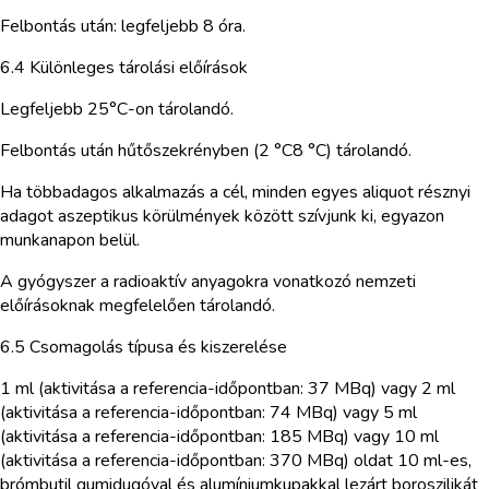
Felbontás után: legfeljebb 8 óra.
6.4 Különleges tárolási előírások
Legfeljebb 25°C-on tárolandó.
Felbontás után hűtőszekrényben (2 °C8 °C) tárolandó.
Ha többadagos alkalmazás a cél, minden egyes aliquot résznyi
adagot aszeptikus körülmények között szívjunk ki, egyazon
munkanapon belül.
A gyógyszer a radioaktív anyagokra vonatkozó nemzeti
előírásoknak megfelelően tárolandó.
6.5 Csomagolás típusa és kiszerelése
1 ml (aktivitása a referencia-időpontban: 37 MBq) vagy 2 ml
(aktivitása a referencia-időpontban: 74 MBq) vagy 5 ml
(aktivitása a referencia-időpontban: 185 MBq) vagy 10 ml
(aktivitása a referencia-időpontban: 370 MBq) oldat 10 ml-es,
brómbutil gumidugóval és alumíniumkupakkal lezárt boroszilikát