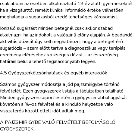
csak abban az esetben alkalmazható 18 év alatti gyermekeknél,
ha a vizsgálattól remélt klinikai információ értéke vélhetően
meghaladja a sugárzásból eredő lehetséges károsodást.
Ionizáló sugárzást minden betegnél csak akkor szabad
alkalmazni, ha az indokolt a valószínű előny alapján. A beadandó
aktivitás dózisát úgy kell meghatározni, hogy a beteget érő
sugárdózis – szem előtt tartva a diagnosztikus vagy terápiás
eredmény eléréséhez szükséges dózist – az ésszerűség
határain belül a lehető legalacsonyabb legyen.
4.5 Gyógyszerkölcsönhatások és egyéb interakciók
Számos gyógyszer módosítja a jód pajzsmirigybe történő
felvételét. Ezen gyógyszerek listája a táblázatban található.
Minden gyógyszercsoport esetén a gyógyszer abbahagyását
követően a %–os felvétel és a kiinduló helyzetbe való
visszatérés között eltelt időt adtuk meg.
A PAJZSMIRIGYBE VALÓ FELVÉTELT BEFOLYÁSOLÓ
GYÓGYSZEREK