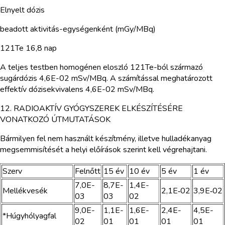
Elnyelt dózis
beadott aktivitás-egységenként (mGy/MBq)
121Te 16,8 nap
A teljes testben homogénen eloszló 121Te-ból származó
sugárdózis 4,6E-02 mSv/MBq. A számítással meghatározott
effektív dózisekvivalens 4,6E-02 mSv/MBq.
12. RADIOAKTÍV GYÓGYSZEREK ELKÉSZÍTÉSÉRE
VONATKOZÓ ÚTMUTATÁSOK
Bármilyen fel nem használt készítmény, illetve hulladékanyag
megsemmisítését a helyi előírások szerint kell végrehajtani.
Szerv
Felnőtt
15 év
10 év
5 év
1 év
7,0E-
8,7E-
1,4E-
Mellékvesék
2,1E‑02
3,9E‑02
03
03
02
9,0E-
1,1E-
1,6E-
2,4E-
4,5E-
*Húgyhólyagfal
02
01
01
01
01