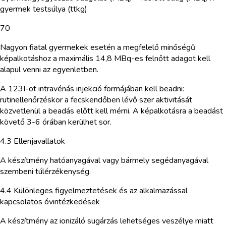
gyermek testsúlya (ttkg)
70
Nagyon fiatal gyermekek esetén a megfelelő minőségű
képalkotáshoz a maximális 14,8 MBq-es felnőtt adagot kell
alapul venni az egyenletben.
A 123I-ot intravénás injekció formájában kell beadni:
rutinellenőrzéskor a fecskendőben lévő szer aktivitását
közvetlenül a beadás előtt kell mérni. A képalkotásra a beadást
követő 3-6 órában kerülhet sor.
4.3 Ellenjavallatok
A készítmény hatóanyagával vagy bármely segédanyagával
szembeni túlérzékenység.
4.4 Különleges figyelmeztetések és az alkalmazással
kapcsolatos óvintézkedések
A készítmény az ionizáló sugárzás lehetséges veszélye miatt