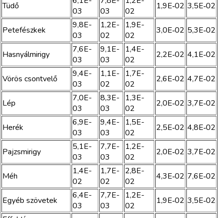
6,1E-
7,8E-
1,2E-
Tüdő
1,9E‑02
3,5E‑02
03
03
02
9,8E-
1,2E-
1,9E-
Petefészkek
3,0E‑02
5,3E‑02
03
02
02
7,6E-
9,1E-
1,4E-
Hasnyálmirigy
2,2E‑02
4,1E‑02
03
03
02
9,4E-
1,1E-
1,7E-
Vörös csontvelő
2,6E‑02
4,7E‑02
03
02
02
7,0E-
8,3E-
1,3E-
Lép
2,0E‑02
3,7E‑02
03
03
02
6,9E-
9,4E-
1,5E-
Herék
2,5E‑02
4,8E‑02
03
03
02
5,1E-
7,7E-
1,2E-
Pajzsmirigy
2,0E‑02
3,7E‑02
03
03
02
1,4E-
1,7E-
2,8E-
Méh
4,3E‑02
7,6E‑02
02
02
02
6,4E-
7,7E-
1,2E-
Egyéb szövetek
1,9E‑02
3,5E‑02
03
03
02