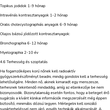
Topikus jodidok 1-9 hónap
Intravénás kontrasztanyagok 1-2 hónap
Oralis cholecystographiás anyagok 6-9 hónap
Olajos bázisú jódózott kontrasztanyagok:
Bronchographia 6-12 hónap
Myelographia 2-10 év
4.6 Terhesség és szoptatás
Ha fogamzóképes korú nőnek kell radioaktív
gyógyszerkészítményt beadni, mindig gondolni kell a terhesség
lehetőségére. Minden nő, akinek kimaradt egy menszesze,
terhesnek tekintendő mindaddig, amíg az ellenkezője be nem
bizonyosodik. Bizonytalanság esetén fontos, hogy a beteget érő
sugárzás a kívánt klinikai információk megszerzését még éppen
biztosító, minimális dózisú legyen. Mérlegelni kell ionizáló
sugárterheléssel nem járó, egyéb technikák alkalmazását. A