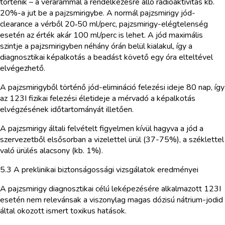
történik – a vérárammal a rendelkezésre álló radioaktivitás kb.
20%-a jut be a pajzsmirigybe. A normál pajzsmirigy jód-
clearance a vérből 20‑50 ml/perc, pajzsmirigy-elégtelenség
esetén az érték akár 100 ml/perc is lehet. A jód maximális
szintje a pajzsmirigyben néhány órán belül kialakul, így a
diagnosztikai képalkotás a beadást követő egy óra elteltével
elvégezhető.
A pajzsmirigyből történő jód-elimináció felezési ideje 80 nap, így
az 123I fizikai felezési életideje a mérvadó a képalkotás
elvégzésének időtartományát illetően.
A pajzsmirigy általi felvételt figyelmen kívül hagyva a jód a
szervezetből elsősorban a vizelettel ürül (37-75%), a széklettel
való ürülés alacsony (kb. 1%).
5.3 A preklinikai biztonságossági vizsgálatok eredményei
A pajzsmirigy diagnosztikai célú leképezésére alkalmazott 123I
esetén nem relevánsak a viszonylag magas dózisú nátrium-jodid
által okozott ismert toxikus hatások.