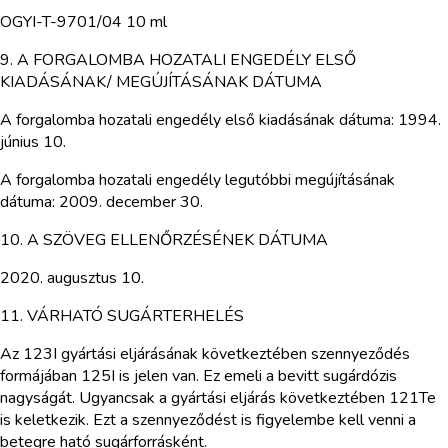
OGYI-T-9701/04 10 ml
9. A FORGALOMBA HOZATALI ENGEDÉLY ELSŐ
KIADÁSÁNAK/ MEGÚJÍTÁSÁNAK DÁTUMA
A forgalomba hozatali engedély első kiadásának dátuma: 1994.
június 10.
A forgalomba hozatali engedély legutóbbi megújításának
dátuma: 2009. december 30.
10. A SZÖVEG ELLENŐRZÉSÉNEK DÁTUMA
2020. augusztus 10.
11. VÁRHATÓ SUGÁRTERHELÉS
Az 123I gyártási eljárásának következtében szennyeződés
formájában 125I is jelen van. Ez emeli a bevitt sugárdózis
nagyságát. Ugyancsak a gyártási eljárás következtében 121Te
is keletkezik. Ezt a szennyeződést is figyelembe kell venni a
betegre ható sugárforrásként.