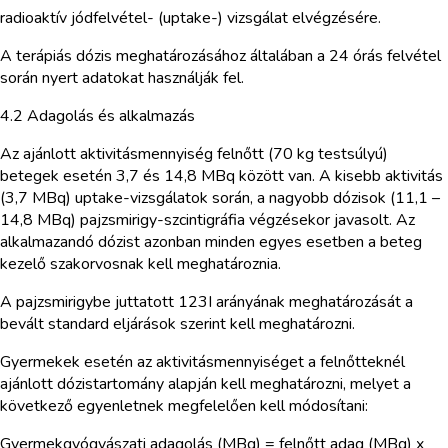
radioaktív jódfelvétel- (uptake-) vizsgálat elvégzésére.
A terápiás dózis meghatározásához általában a 24 órás felvétel
során nyert adatokat használják fel.
4.2 Adagolás és alkalmazás
Az ajánlott aktivitásmennyiség felnőtt (70 kg testsúlyú)
betegek esetén 3,7 és 14,8 MBq között van. A kisebb aktivitás
(3,7 MBq) uptake-vizsgálatok során, a nagyobb dózisok (11,1 –
14,8 MBq) pajzsmirigy-szcintigráfia végzésekor javasolt. Az
alkalmazandó dózist azonban minden egyes esetben a beteg
kezelő szakorvosnak kell meghatároznia.
A pajzsmirigybe juttatott 123I arányának meghatározását a
bevált standard eljárások szerint kell meghatározni.
Gyermekek esetén az aktivitásmennyiséget a felnőtteknél
ajánlott dózistartomány alapján kell meghatározni, melyet a
következő egyenletnek megfelelően kell módosítani:
Gyermekgyógyászati adagolás (MBq) = felnőtt adag (MBq) x