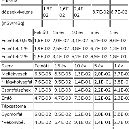
Effektív
1,3E-
1,6E-
2,4E-
dózisekvivalens
3,7E‑02
6,7E‑02
02
02
02
(mSv/MBq)
Felnőtt
15 év
10 év
5 év
1 év
Felvétel: 0,5 %
1,6E‑02
2,0E‑02
3,1E‑02
5,2E-02
9,6E-02
Felvétel: 1 %
1,9E‑02
2,5E‑02
3,8E-02
6,7E-02
1,3E-01
Felvétel: 2 %
2,5E‑02
3,4E-02
5,2E-02
9,9E-02
1,8E-01
Szerv
Felnőtt
15 év
10 év
5 év
1 év
Mellékvesék
6,3E‑03
8,3E‑03
1,3E‑02
2,0E‑02
3,7E‑0
*Húgyhólyagfal
7,6E‑02
9,5E‑02
1,4E‑01
2,1E-01
3,8E-0
Csontfelszínek
7,1E‑03
9,1E‑03
1,4E‑02
2,2E‑02
4,1E‑0
Emlő
4,7E‑03
4,7E‑03
7,3E‑03
1,2E‑02
2,3E‑0
Tápcsatorna
Gyomorfal
6,8E‑02
8,5E‑02
1,2E‑01
2,0E‑01
3,8E‑0
*Vékonybél
4,3E‑02
5,4E‑02
9,1E‑02
1,4E‑01
2,7E‑0