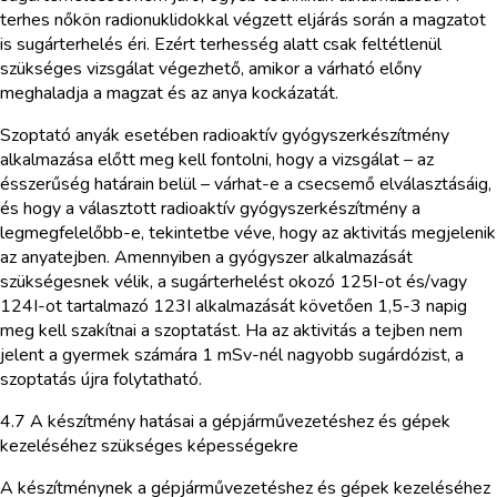
terhes nőkön radionuklidokkal végzett eljárás során a magzatot
is sugárterhelés éri. Ezért terhesség alatt csak feltétlenül
szükséges vizsgálat végezhető, amikor a várható előny
meghaladja a magzat és az anya kockázatát.
Szoptató anyák esetében radioaktív gyógyszerkészítmény
alkalmazása előtt meg kell fontolni, hogy a vizsgálat – az
ésszerűség határain belül – várhat-e a csecsemő elválasztásáig,
és hogy a választott radioaktív gyógyszerkészítmény a
legmegfelelőbb-e, tekintetbe véve, hogy az aktivitás megjelenik
az anyatejben. Amennyiben a gyógyszer alkalmazását
szükségesnek vélik, a sugárterhelést okozó 125I-ot és/vagy
124I-ot tartalmazó 123I alkalmazását követően 1,5-3 napig
meg kell szakítnai a szoptatást. Ha az aktivitás a tejben nem
jelent a gyermek számára 1 mSv-nél nagyobb sugárdózist, a
szoptatás újra folytatható.
4.7 A készítmény hatásai a gépjárművezetéshez és gépek
kezeléséhez szükséges képességekre
A készítménynek a gépjárművezetéshez és gépek kezeléséhez