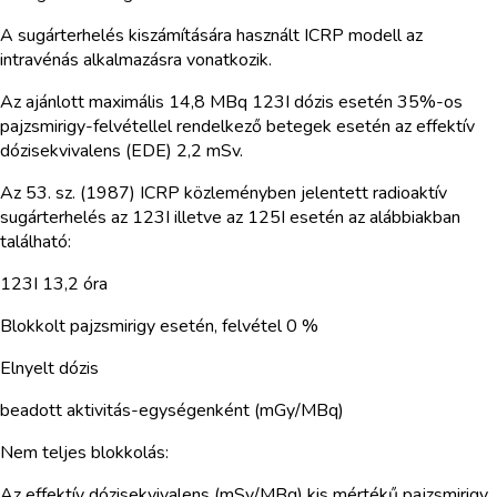
A sugárterhelés kiszámítására használt ICRP modell az
intravénás alkalmazásra vonatkozik.
Az ajánlott maximális 14,8 MBq 123I dózis esetén 35%-os
pajzsmirigy-felvétellel rendelkező betegek esetén az effektív
dózisekvivalens (EDE) 2,2 mSv.
Az 53. sz. (1987) ICRP közleményben jelentett radioaktív
sugárterhelés az 123I illetve az 125I esetén az alábbiakban
található:
123I 13,2 óra
Blokkolt pajzsmirigy esetén, felvétel 0 %
Elnyelt dózis
beadott aktivitás-egységenként (mGy/MBq)
Nem teljes blokkolás:
Az effektív dózisekvivalens (mSv/MBq) kis mértékű pajzsmirigy