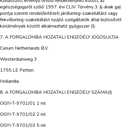
Korlátozott érvényű orvosi rendelvényhez kötött, az
egészségügyről szóló 1997. évi CLIV. Törvény 3. §-ának ga)
pontja szerinti rendelőintézeti járóbeteg-szakellátást vagy
fekvőbeteg-szakellátást nyújtó szolgáltatók által biztosított
körülmények között alkalmazható gyógyszer (I).
7. A FORGALOMBA HOZATALI ENGEDÉLY JOGOSULTJA
Curium Netherlands B.V.
Westerduinweg 3
1755 LE Petten
Hollandia
8. A FORGALOMBA HOZATALI ENGEDÉLY SZÁMA(I)
OGYI-T-9701/01 1 ml
OGYI-T-9701/02 2 ml
OGYI-T-9701/03 5 ml