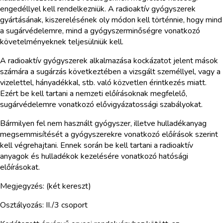
engedéllyel kell rendelkezniük. A radioaktív gyógyszerek
gyártásának, kiszerelésének oly módon kell történnie, hogy mind
a sugárvédelemre, mind a gyógyszerminőségre vonatkozó
követelményeknek teljesülniük kell.
A radioaktív gyógyszerek alkalmazása kockázatot jelent mások
számára a sugárzás következtében a vizsgált személlyel, vagy a
vizelettel, hányadékkal, stb. való közvetlen érintkezés miatt.
Ezért be kell tartani a nemzeti előírásoknak megfelelő,
sugárvédelemre vonatkozó elővigyázatossági szabályokat.
Bármilyen fel nem használt gyógyszer, illetve hulladékanyag
megsemmisítését a gyógyszerekre vonatkozó előírások szerint
kell végrehajtani. Ennek során be kell tartani a radioaktív
anyagok és hulladékok kezelésére vonatkozó hatósági
előírásokat.
Megjegyzés: (két kereszt)
Osztályozás: II./3 csoport