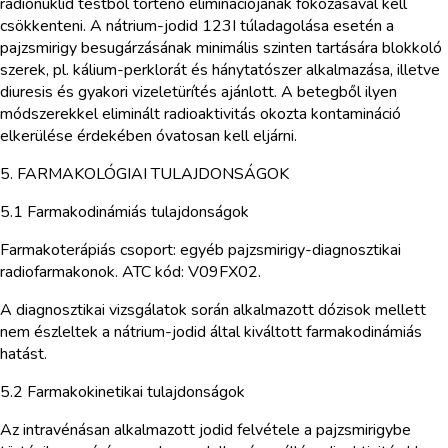
radionuklid testből történő eliminációjának fokozásával kell
csökkenteni. A nátrium-jodid 123I túladagolása esetén a
pajzsmirigy besugárzásának minimális szinten tartására blokkoló
szerek, pl. kálium-perklorát és hánytatószer alkalmazása, illetve
diuresis és gyakori vizeletürítés ajánlott. A betegből ilyen
módszerekkel eliminált radioaktivitás okozta kontamináció
elkerülése érdekében óvatosan kell eljárni.
5. FARMAKOLÓGIAI TULAJDONSÁGOK
5.1 Farmakodinámiás tulajdonságok
Farmakoterápiás csoport: egyéb pajzsmirigy-diagnosztikai
radiofarmakonok. ATC kód: V09FX02.
A diagnosztikai vizsgálatok során alkalmazott dózisok mellett
nem észleltek a nátrium-jodid által kiváltott farmakodinámiás
hatást.
5.2 Farmakokinetikai tulajdonságok
Az intravénásan alkalmazott jodid felvétele a pajzsmirigybe