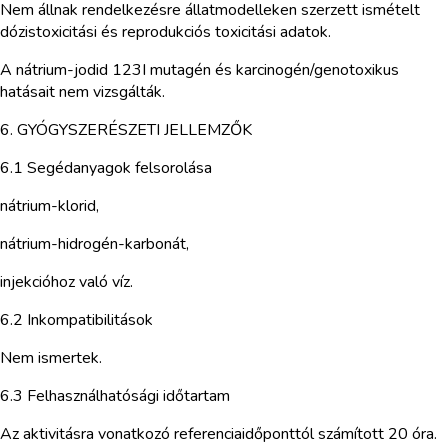
Nem állnak rendelkezésre állatmodelleken szerzett ismételt
dózistoxicitási és reprodukciós toxicitási adatok.
A nátrium-jodid 123I mutagén és karcinogén/genotoxikus
hatásait nem vizsgálták.
6. GYÓGYSZERÉSZETI JELLEMZŐK
6.1 Segédanyagok felsorolása
nátrium-klorid,
nátrium-hidrogén-karbonát,
injekcióhoz való víz.
6.2 Inkompatibilitások
Nem ismertek.
6.3 Felhasználhatósági időtartam
Az aktivitásra vonatkozó referenciaidőponttól számított 20 óra.