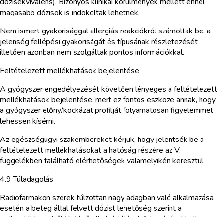
dózisekvivalens). Bizonyos klinikai körülmények mellett ennél
magasabb dózisok is indokoltak lehetnek.
Nem ismert gyakorisággal allergiás reakciókról számoltak be, a
jelenség fellépési gyakoriságát és típusának részletezését
illetően azonban nem szolgáltak pontos információkkal.
Feltételezett mellékhatások bejelentése
A gyógyszer engedélyezését követően lényeges a feltételezett
mellékhatások bejelentése, mert ez fontos eszköze annak, hogy
a gyógyszer előny/kockázat profilját folyamatosan figyelemmel
lehessen kísérni.
Az egészségügyi szakembereket kérjük, hogy jelentsék be a
feltételezett mellékhatásokat a hatóság részére az V.
függelékben található elérhetőségek valamelyikén keresztül.
4.9 Túladagolás
Radiofarmakon szerek túlzottan nagy adagban való alkalmazása
esetén a beteg által felvett dózist lehetőség szerint a