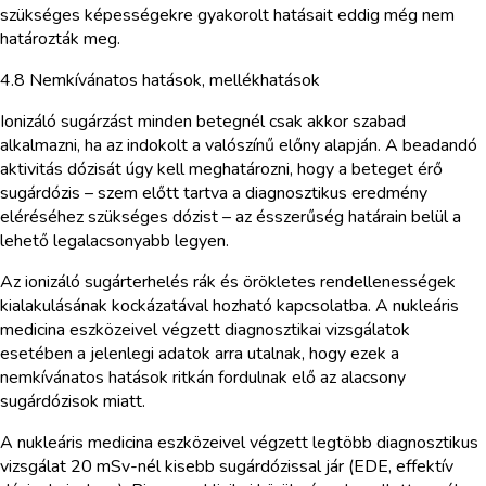
szükséges képességekre gyakorolt hatásait eddig még nem
határozták meg.
4.8 Nemkívánatos hatások, mellékhatások
Ionizáló sugárzást minden betegnél csak akkor szabad
alkalmazni, ha az indokolt a valószínű előny alapján. A beadandó
aktivitás dózisát úgy kell meghatározni, hogy a beteget érő
sugárdózis – szem előtt tartva a diagnosztikus eredmény
eléréséhez szükséges dózist – az ésszerűség határain belül a
lehető legalacsonyabb legyen.
Az ionizáló sugárterhelés rák és örökletes rendellenességek
kialakulásának kockázatával hozható kapcsolatba. A nukleáris
medicina eszközeivel végzett diagnosztikai vizsgálatok
esetében a jelenlegi adatok arra utalnak, hogy ezek a
nemkívánatos hatások ritkán fordulnak elő az alacsony
sugárdózisok miatt.
A nukleáris medicina eszközeivel végzett legtöbb diagnosztikus
vizsgálat 20 mSv-nél kisebb sugárdózissal jár (EDE, effektív