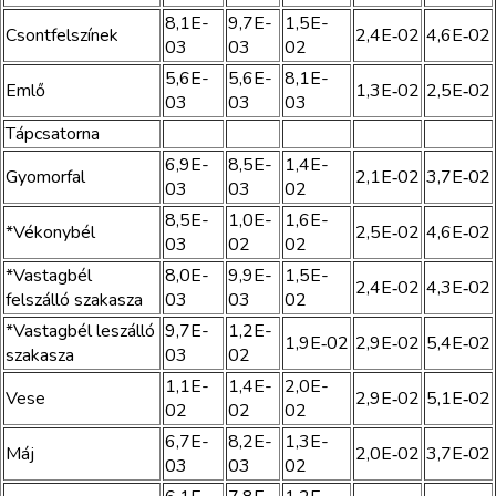
8,1E-
9,7E-
1,5E-
Csontfelszínek
2,4E‑02
4,6E‑02
03
03
02
5,6E-
5,6E-
8,1E-
Emlő
1,3E‑02
2,5E‑02
03
03
03
Tápcsatorna
6,9E-
8,5E-
1,4E-
Gyomorfal
2,1E‑02
3,7E‑02
03
03
02
8,5E-
1,0E-
1,6E-
*Vékonybél
2,5E‑02
4,6E‑02
03
02
02
*Vastagbél
8,0E-
9,9E-
1,5E-
2,4E‑02
4,3E‑02
felszálló szakasza
03
03
02
*Vastagbél leszálló
9,7E-
1,2E-
1,9E‑02
2,9E‑02
5,4E‑02
szakasza
03
02
1,1E-
1,4E-
2,0E-
Vese
2,9E‑02
5,1E‑02
02
02
02
6,7E-
8,2E-
1,3E-
Máj
2,0E‑02
3,7E‑02
03
03
02