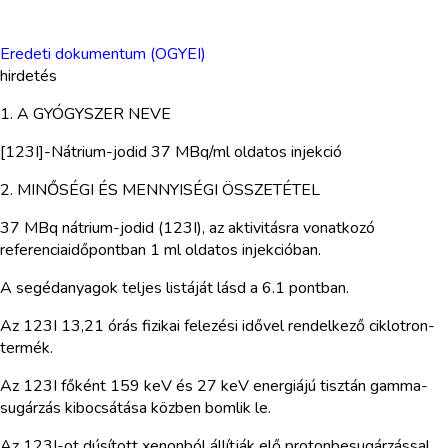
Eredeti dokumentum (OGYEI)
hirdetés
1. A GYÓGYSZER NEVE
[123I]-Nátrium-jodid 37 MBq/ml oldatos injekció
2. MINŐSÉGI ÉS MENNYISÉGI ÖSSZETÉTEL
37 MBq nátrium-jodid (123I), az aktivitásra vonatkozó
referenciaidőpontban 1 ml oldatos injekcióban.
A segédanyagok teljes listáját lásd a 6.1 pontban.
Az 123I 13,21 órás fizikai felezési idővel rendelkező ciklotron-
termék.
Az 123I főként 159 keV és 27 keV energiájú tisztán gamma-
sugárzás kibocsátása közben bomlik le.
Az 123I-ot dúsított xenonból állítják elő protonbesugárzással.