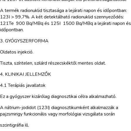
A termék radionuklid tisztasága a lejárati napon és időpontban:
123I > 99,7%. A két detektálható radionuklid szennyeződés:
121Te 900 Bq/MBq és 125I 1500 Bq/MBq a lejárati napon és
időpontban.
3. GYÓGYSZERFORMA
Oldatos injekció.
Tiszta, színtelen, szilárd részecskéktől mentes oldat.
4. KLINIKAI JELLEMZŐK
4.1 Terápiás javallatok
Ez a gyógyszer kizárólag diagnosztikai célra alkalmazható.
A nátrium-jodidot (123I) diagnosztikumként alkalmazzák a
pajzsmirigy funkcionális vagy morfológiai vizsgálata során
szcintigráfia ill.