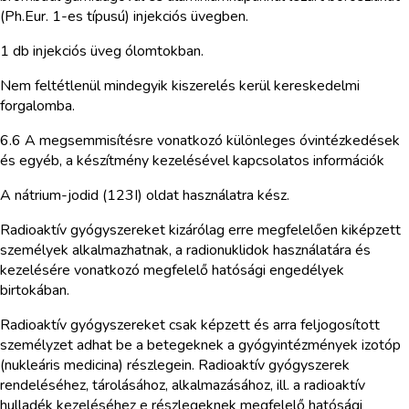
(Ph.Eur. 1-es típusú) injekciós üvegben.
1 db injekciós üveg ólomtokban.
Nem feltétlenül mindegyik kiszerelés kerül kereskedelmi
forgalomba.
6.6 A megsemmisítésre vonatkozó különleges óvintézkedések
és egyéb, a készítmény kezelésével kapcsolatos információk
A nátrium-jodid (123I) oldat használatra kész.
Radioaktív gyógyszereket kizárólag erre megfelelően kiképzett
személyek alkalmazhatnak, a radionuklidok használatára és
kezelésére vonatkozó megfelelő hatósági engedélyek
birtokában.
Radioaktív gyógyszereket csak képzett és arra feljogosított
személyzet adhat be a betegeknek a gyógyintézmények izotóp
(nukleáris medicina) részlegein. Radioaktív gyógyszerek
rendeléséhez, tárolásához, alkalmazásához, ill. a radioaktív
hulladék kezeléséhez e részlegeknek megfelelő hatósági