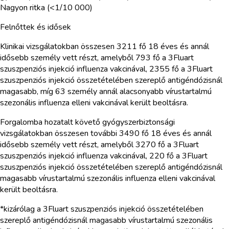
Nagyon ritka (<1/10 000)
Felnőttek és idősek
Klinikai vizsgálatokban összesen 3211 fő 18 éves és annál
idősebb személy vett részt, amelyből 793 fő a 3Fluart
szuszpenziós injekció influenza vakcinával, 2355 fő a 3Fluart
szuszpenziós injekció összetételében szereplő antigéndózisnál
magasabb, míg 63 személy annál alacsonyabb vírustartalmú
szezonális influenza elleni vakcinával került beoltásra.
Forgalomba hozatalt követő gyógyszerbiztonsági
vizsgálatokban összesen további 3490 fő 18 éves és annál
idősebb személy vett részt, amelyből 3270 fő a 3Fluart
szuszpenziós injekció influenza vakcinával, 220 fő a 3Fluart
szuszpenziós injekció összetételében szereplő antigéndózisnál
magasabb vírustartalmú szezonális influenza elleni vakcinával
került beoltásra.
*kizárólag a 3Fluart szuszpenziós injekció összetételében
szereplő antigéndózisnál magasabb vírustartalmú szezonális