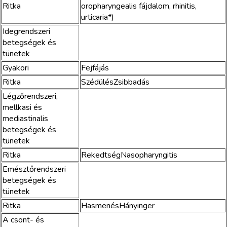
Ritka
oropharyngealis fájdalom, rhinitis,
urticaria*)
Idegrendszeri
betegségek és
tünetek
Gyakori
Fejfájás
Ritka
SzédülésZsibbadás
Légzőrendszeri,
mellkasi és
mediastinalis
betegségek és
tünetek
Ritka
RekedtségNasopharyngitis
Emésztőrendszeri
betegségek és
tünetek
Ritka
HasmenésHányinger
A csont- és