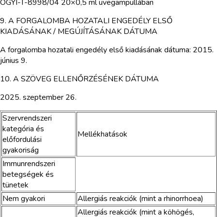
OGYI-T-8998/04 20×0,5 ml üvegampullában
9. A FORGALOMBA HOZATALI ENGEDÉLY ELSŐ
KIADÁSÁNAK / MEGÚJÍTÁSÁNAK DÁTUMA
A forgalomba hozatali engedély első kiadásának dátuma: 2015.
június 9.
10. A SZÖVEG ELLENŐRZÉSÉNEK DÁTUMA
2025. szeptember 26.
Szervrendszeri
kategória és
Mellékhatások
előfordulási
gyakoriság
Immunrendszeri
betegségek és
tünetek
Nem gyakori
Allergiás reakciók (mint a rhinorrhoea)
Allergiás reakciók (mint a köhögés,