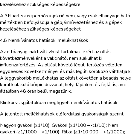
kezeléséhez szükséges képességekre
A 3Fluart szuszpenziós injekció nem, vagy csak elhanyagolható
mértékben befolyásolja a gépjárművezetéshez és a gépek
kezeléséhez szükséges képességeket.
4.8 Nemkívánatos hatások, mellékhatások
Az oltóanyag inaktivált vírust tartalmaz, ezért az oltás
következményeként a vakcinától nem alakulhat ki
influenzafertőzés. Az oltást követő légúti fertőzés véletlen
egybeesés következménye, és más légúti kórokozó válthatja ki.
A leggyakoribb mellékhatás az oltást követően a beadás helye
körül kialakuló bőrpír, duzzanat, helyi fájdalom és fejfájás, ami
általában 48 órán belül megszűnik.
Klinikai vizsgálatokban megfigyelt nemkívánatos hatások
A jelentett mellékhatások előfordulási gyakoriságuk szerint:
Nagyon gyakori (≥1/10); Gyakori (≥1/100 – <1/10); Nem
gyakori (≥1/1000 – <1/100); Ritka (≥1/10 000 – <1/1000);