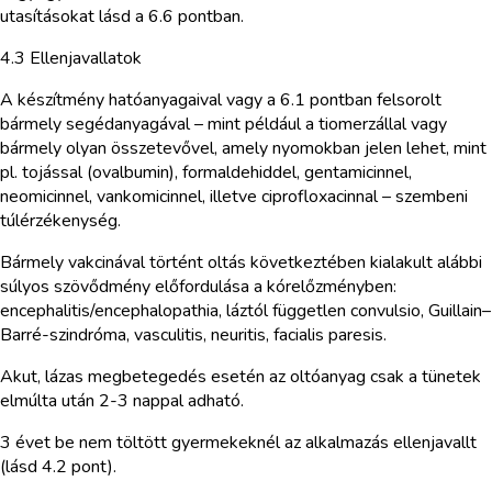
utasításokat lásd a 6.6 pontban.
4.3 Ellenjavallatok
A készítmény hatóanyagaival vagy a 6.1 pontban felsorolt
bármely segédanyagával – mint például a tiomerzállal vagy
bármely olyan összetevővel, amely nyomokban jelen lehet, mint
pl. tojással (ovalbumin), formaldehiddel, gentamicinnel,
neomicinnel, vankomicinnel, illetve ciprofloxacinnal – szembeni
túlérzékenység.
Bármely vakcinával történt oltás következtében kialakult alábbi
súlyos szövődmény előfordulása a kórelőzményben:
encephalitis/encephalopathia, láztól független convulsio, Guillain–
Barré-szindróma, vasculitis, neuritis, facialis paresis.
Akut, lázas megbetegedés esetén az oltóanyag csak a tünetek
elmúlta után 2-3 nappal adható.
3 évet be nem töltött gyermekeknél az alkalmazás ellenjavallt
(lásd 4.2 pont).