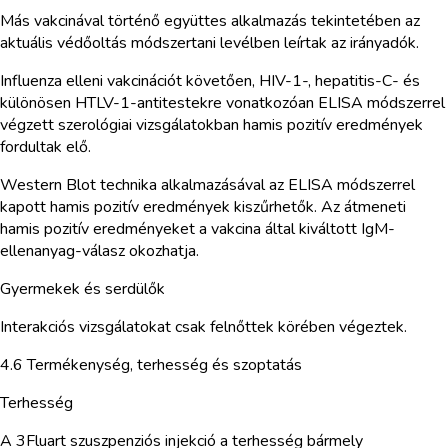
Más vakcinával történő együttes alkalmazás tekintetében az
aktuális védőoltás módszertani levélben leírtak az irányadók.
Influenza elleni vakcinációt követően, HIV-1-, hepatitis-C- és
különösen HTLV-1-antitestekre vonatkozóan ELISA módszerrel
végzett szerológiai vizsgálatokban hamis pozitív eredmények
fordultak elő.
Western Blot technika alkalmazásával az ELISA módszerrel
kapott hamis pozitív eredmények kiszűrhetők. Az átmeneti
hamis pozitív eredményeket a vakcina által kiváltott IgM-
ellenanyag-válasz okozhatja.
Gyermekek és serdülők
Interakciós vizsgálatokat csak felnőttek körében végeztek.
4.6 Termékenység, terhesség és szoptatás
Terhesség
A 3Fluart szuszpenziós injekció a terhesség bármely