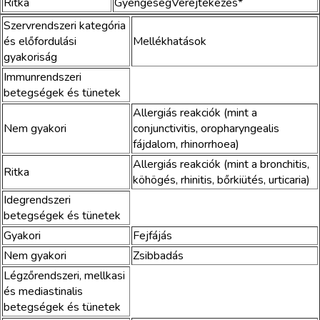
Ritka
GyengeségVerejtékezés*
Szervrendszeri kategória
és előfordulási
Mellékhatások
gyakoriság
Immunrendszeri
betegségek és tünetek
Allergiás reakciók (mint a
Nem gyakori
conjunctivitis, oropharyngealis
fájdalom, rhinorrhoea)
Allergiás reakciók (mint a bronchitis,
Ritka
köhögés, rhinitis, bőrkiütés, urticaria)
Idegrendszeri
betegségek és tünetek
Gyakori
Fejfájás
Nem gyakori
Zsibbadás
Légzőrendszeri, mellkasi
és mediastinalis
betegségek és tünetek