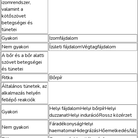
izomrendszer,
valamint a
kötőszövet
betegségei és
tünetei
Gyakori
Izomfájdalom
Nem gyakori
Ízületi fájdalomVégtagfájdalom
A bőr és a bőr alatti
szövet betegségei
és tünetei
Ritka
Bőrpír
Általános tünetek, az
alkalmazás helyén
fellépő reakciók
Helyi fájdalomHelyi bőrpírHelyi
Gyakori
duzzanatHelyi indurációRossz közérzet
FáradékonyságHelyi
Nem gyakori
haematomaHidegrázásHőemelkedés/láz