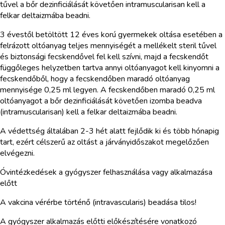
tűvel a bőr dezinficiálását követően intramuscularisan kell a
felkar deltaizmába beadni.
3 évestől betöltött 12 éves korú gyermekek oltása esetében a
felrázott oltóanyag teljes mennyiségét a mellékelt steril tűvel
és biztonsági fecskendővel fel kell szívni, majd a fecskendőt
függőleges helyzetben tartva annyi oltóanyagot kell kinyomni a
fecskendőből, hogy a fecskendőben maradó oltóanyag
mennyisége 0,25 ml legyen. A fecskendőben maradó 0,25 ml
oltóanyagot a bőr dezinficiálását követően izomba beadva
(intramuscularisan) kell a felkar deltaizmába beadni.
A védettség általában 2-3 hét alatt fejlődik ki és több hónapig
tart, ezért célszerű az oltást a járványidőszakot megelőzően
elvégezni.
Óvintézkedések a gyógyszer felhasználása vagy alkalmazása
előtt
A vakcina vérérbe történő (intravascularis) beadása tilos!
A gyógyszer alkalmazás előtti előkészítésére vonatkozó