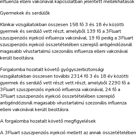
influenza elleni vakcinával kapcsolatban jelentett mellékhatások
Gyermekek és serdülők
Klinikai vizsgálatokban összesen 158 fő 3 és 18 év közötti
gyermek és serdülő vett részt, amelyből 139 fő a 3Fluart
szuszpenziós injekció influenza vakcinával, 19 fő pedig a 3Fluart
szuszpenziós injekció összetételében szereplő antigéndózisnál
magasabb vírustartalmú szezonális influenza elleni vakcinával
került beoltásra.
Forgalomba hozatalt követő gyógyszerbiztonsági
vizsgálatokban összesen további 2314 fő 3 és 18 év közötti
gyermek és serdülő vett részt vett részt, amelyből 2290 fő a
3Fluart szuszpenziós injekció influenza vakcinával, 24 fő a
3Fluart szuszpenziós injekció összetételében szereplő
antigéndózisnál magasabb vírustartalmú szezonális influenza
elleni vakcinával került beoltásra.
A forgalomba hozatalt követő megfigyelések
A 3Fluart szuszpenziós injekció mellett az annak összetételében