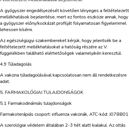
A gyógyszer engedélyezését követően lényeges a feltételezett
mellékhatások bejelentése, mert ez fontos eszköze annak, hogy
a gyógyszer előny/kockázat profilját folyamatosan figyelemmel
lehessen kísérni.
Az egészségügyi szakembereket kérjük, hogy jelentsék be a
feltételezett mellékhatásokat a hatóság részére az V.
függelékben található elérhetőségek valamelyikén keresztül.
4.9 Túladagolás
A vakcina túladagolásával kapcsolatosan nem áll rendelkezésre
adat.
5. FARMAKOLÓGIAI TULAJDONSÁGOK
5.1 Farmakodinámiás tulajdonságok
Farmakoterápiás csoport: influenza vakcinák, ATC-kód: J07BB01
A szerológiai védelem általában 2-3 hét alatt kialakul. Az oltás