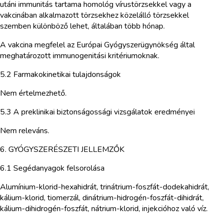
utáni immunitás tartama homológ vírustörzsekkel vagy a
vakcinában alkalmazott törzsekhez közelálló törzsekkel
szemben különböző lehet, általában több hónap.
A vakcina megfelel az Európai Gyógyszerügynökség által
meghatározott immunogenitási kritériumoknak.
5.2 Farmakokinetikai tulajdonságok
Nem értelmezhető.
5.3 A preklinikai biztonságossági vizsgálatok eredményei
Nem releváns.
6. GYÓGYSZERÉSZETI JELLEMZŐK
6.1 Segédanyagok felsorolása
Alumínium-klorid-hexahidrát, trinátrium-foszfát-dodekahidrát,
kálium-klorid, tiomerzál, dinátrium-hidrogén-foszfát-dihidrát,
kálium-dihidrogén-foszfát, nátrium-klorid, injekcióhoz való víz.