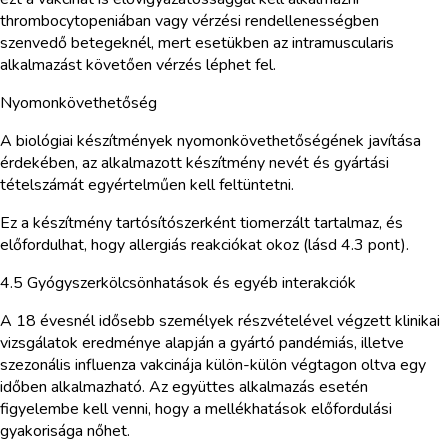
thrombocytopeniában vagy vérzési rendellenességben
szenvedő betegeknél, mert esetükben az intramuscularis
alkalmazást követően vérzés léphet fel.
Nyomonkövethetőség
A biológiai készítmények nyomonkövethetőségének javítása
érdekében, az alkalmazott készítmény nevét és gyártási
tételszámát egyértelműen kell feltüntetni.
Ez a készítmény tartósítószerként tiomerzált tartalmaz, és
előfordulhat, hogy allergiás reakciókat okoz (lásd 4.3 pont).
4.5 Gyógyszerkölcsönhatások és egyéb interakciók
A 18 évesnél idősebb személyek részvételével végzett klinikai
vizsgálatok eredménye alapján a gyártó pandémiás, illetve
szezonális influenza vakcinája külön-külön végtagon oltva egy
időben alkalmazható. Az együttes alkalmazás esetén
figyelembe kell venni, hogy a mellékhatások előfordulási
gyakorisága nőhet.