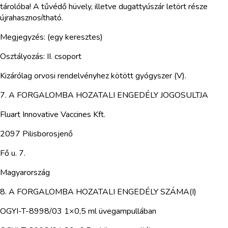
tárolóba! A tűvédő hüvely, illetve dugattyúszár letört része
újrahasznosítható.
Megjegyzés: (egy keresztes)
Osztályozás: II. csoport
Kizárólag orvosi rendelvényhez kötött gyógyszer (V).
7. A FORGALOMBA HOZATALI ENGEDÉLY JOGOSULTJA
Fluart Innovative Vaccines Kft.
2097 Pilisborosjenő
Fő u. 7.
Magyarország
8. A FORGALOMBA HOZATALI ENGEDÉLY SZÁMA(I)
OGYI-T-8998/03 1×0,5 ml üvegampullában