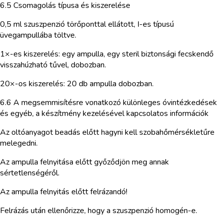
6.5 Csomagolás típusa és kiszerelése
0,5 ml szuszpenzió törőponttal ellátott, I-es típusú
üvegampullába töltve.
1×-es kiszerelés: egy ampulla, egy steril biztonsági fecskendő
visszahúzható tűvel, dobozban.
20×-os kiszerelés: 20 db ampulla dobozban.
6.6 A megsemmisítésre vonatkozó különleges óvintézkedések
és egyéb, a készítmény kezelésével kapcsolatos információk
Az oltóanyagot beadás előtt hagyni kell szobahőmérsékletűre
melegedni.
Az ampulla felnyitása előtt győződjön meg annak
sértetlenségéről.
Az ampulla felnyitás előtt felrázandó!
Felrázás után ellenőrizze, hogy a szuszpenzió homogén-e.