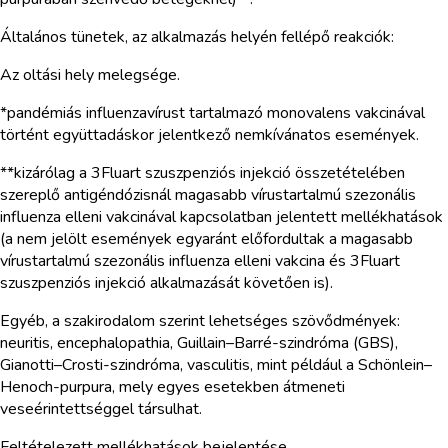
Általános tünetek, az alkalmazás helyén fellépő reakciók:
Az oltási hely melegsége.
*pandémiás influenzavírust tartalmazó monovalens vakcinával
történt együttadáskor jelentkező nemkívánatos események.
**kizárólag a 3Fluart szuszpenziós injekció összetételében
szereplő antigéndózisnál magasabb vírustartalmú szezonális
influenza elleni vakcinával kapcsolatban jelentett mellékhatások
(a nem jelölt események egyaránt előfordultak a magasabb
vírustartalmú szezonális influenza elleni vakcina és 3Fluart
szuszpenziós injekció alkalmazását követően is).
Egyéb, a szakirodalom szerint lehetséges szövődmények:
neuritis, encephalopathia, Guillain–Barré-szindróma (GBS),
Gianotti–Crosti-szindróma, vasculitis, mint például a Schönlein–
Henoch-purpura, mely egyes esetekben átmeneti
veseérintettséggel társulhat.
Feltételezett mellékhatások bejelentése