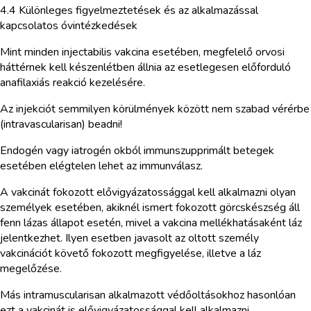
4.4 Különleges figyelmeztetések és az alkalmazással
kapcsolatos óvintézkedések
Mint minden injectabilis vakcina esetében, megfelelő orvosi
háttérnek kell készenlétben állnia az esetlegesen előforduló
anafilaxiás reakció kezelésére.
Az injekciót semmilyen körülmények között nem szabad vérérbe
(intravascularisan) beadni!
Endogén vagy iatrogén okból immunszupprimált betegek
esetében elégtelen lehet az immunválasz.
A vakcinát fokozott elővigyázatossággal kell alkalmazni olyan
személyek esetében, akiknél ismert fokozott görcskészség áll
fenn lázas állapot esetén, mivel a vakcina mellékhatásaként láz
jelentkezhet. Ilyen esetben javasolt az oltott személy
vakcinációt követő fokozott megfigyelése, illetve a láz
megelőzése.
Más intramuscularisan alkalmazott védőoltásokhoz hasonlóan
ezt a vakcinát is elővigyázatossággal kell alkalmazni