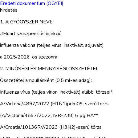
Eredeti dokumentum (OGYEI)
hirdetés
1. A GYÓGYSZER NEVE
3Fluart szuszpenziós injekció
influenza vakcina (teljes vírus, inaktivált, adjuvált)
a 2025/2026-os szezonra
2. MINŐSÉGI ÉS MENNYISÉGI ÖSSZETÉTEL
Összetétel ampullánként (0,5 ml-es adag):
Influenza vírus (teljes virion, inaktivált) alábbi törzsei*:
A/Victoria/4897/2022 (H1N1)pdm09-szerű törzs
(A/Victoria/4897/2022, IVR-238) 6 µg HA**
A/Croatia/10136RV/2023 (H3N2)-szerű törzs