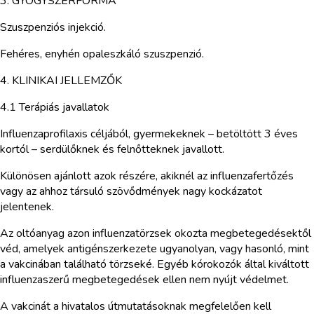
3. GYÓGYSZERFORMA
Szuszpenziós injekció.
Fehéres, enyhén opaleszkáló szuszpenzió.
4. KLINIKAI JELLEMZŐK
4.1 Terápiás javallatok
Influenzaprofilaxis céljából, gyermekeknek – betöltött 3 éves
kortól – serdülőknek és felnőtteknek javallott.
Különösen ajánlott azok részére, akiknél az influenzafertőzés
vagy az ahhoz társuló szövődmények nagy kockázatot
jelentenek.
Az oltóanyag azon influenzatörzsek okozta megbetegedésektől
véd, amelyek antigénszerkezete ugyanolyan, vagy hasonló, mint
a vakcinában található törzseké. Egyéb kórokozók által kiváltott
influenzaszerű megbetegedések ellen nem nyújt védelmet.
A vakcinát a hivatalos útmutatásoknak megfelelően kell