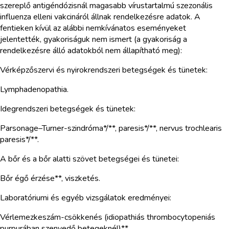
szereplő antigéndózisnál magasabb vírustartalmú szezonális
influenza elleni vakcináról állnak rendelkezésre adatok. A
fentieken kívül az alábbi nemkívánatos eseményeket
jelentették, gyakoriságuk nem ismert (a gyakoriság a
rendelkezésre álló adatokból nem állapítható meg):
Vérképzőszervi és nyirokrendszeri betegségek és tünetek:
Lymphadenopathia.
Idegrendszeri betegségek és tünetek:
Parsonage–Turner-szindróma*/**, paresis*/**, nervus trochlearis
paresis*/**.
A bőr és a bőr alatti szövet betegségei és tünetei:
Bőr égő érzése**, viszketés.
Laboratóriumi és egyéb vizsgálatok eredményei:
Vérlemezkeszám-csökkenés (idiopathiás thrombocytopeniás
purpurában szenvedő betegeknél)**.