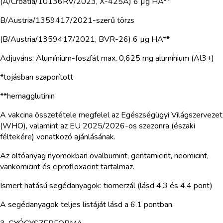
(A/Croatia/10136RV/2023, X-425A) 6 µg HA**
B/Austria/1359417/2021-szerű törzs
(B/Austria/1359417/2021, BVR-26) 6 µg HA**
Adjuváns: Alumínium-foszfát max. 0,625 mg alumínium (Al3+)
*tojásban szaporított
**hemagglutinin
A vakcina összetétele megfelel az Egészségügyi Világszervezet
(WHO), valamint az EU 2025/2026-os szezonra (északi
féltekére) vonatkozó ajánlásának.
Az oltóanyag nyomokban ovalbumint, gentamicint, neomicint,
vankomicint és ciprofloxacint tartalmaz.
Ismert hatású segédanyagok: tiomerzál (lásd 4.3 és 4.4 pont)
A segédanyagok teljes listáját lásd a 6.1 pontban.