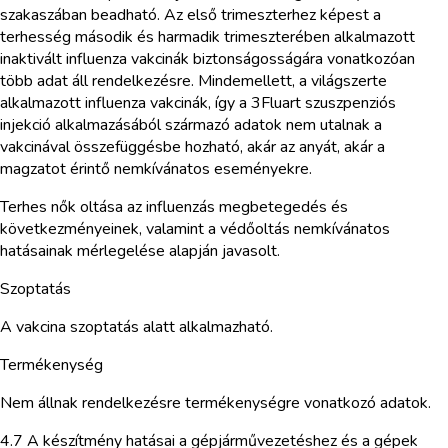
szakaszában beadható. Az első trimeszterhez képest a
terhesség második és harmadik trimeszterében alkalmazott
inaktivált influenza vakcinák biztonságosságára vonatkozóan
több adat áll rendelkezésre. Mindemellett, a világszerte
alkalmazott influenza vakcinák, így a 3Fluart szuszpenziós
injekció alkalmazásából származó adatok nem utalnak a
vakcinával összefüggésbe hozható, akár az anyát, akár a
magzatot érintő nemkívánatos eseményekre.
Terhes nők oltása az influenzás megbetegedés és
következményeinek, valamint a védőoltás nemkívánatos
hatásainak mérlegelése alapján javasolt.
Szoptatás
A vakcina szoptatás alatt alkalmazható.
Termékenység
Nem állnak rendelkezésre termékenységre vonatkozó adatok.
4.7 A készítmény hatásai a gépjárművezetéshez és a gépek