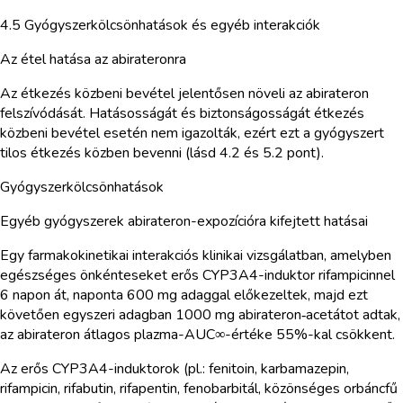
4.5 Gyógyszerkölcsönhatások és egyéb interakciók
Az étel hatása az abirateronra
Az étkezés közbeni bevétel jelentősen növeli az abirateron
felszívódását. Hatásosságát és biztonságosságát étkezés
közbeni bevétel esetén nem igazolták, ezért ezt a gyógyszert
tilos étkezés közben bevenni (lásd 4.2 és 5.2 pont).
Gyógyszerkölcsönhatások
Egyéb gyógyszerek abirateron-expozícióra kifejtett hatásai
Egy farmakokinetikai interakciós klinikai vizsgálatban, amelyben
egészséges önkénteseket erős CYP3A4-induktor rifampicinnel
6 napon át, naponta 600 mg adaggal előkezeltek, majd ezt
követően egyszeri adagban 1000 mg abirateron‑acetátot adtak,
az abirateron átlagos plazma-AUC∞-értéke 55%-kal csökkent.
Az erős CYP3A4-induktorok (pl.: fenitoin, karbamazepin,
rifampicin, rifabutin, rifapentin, fenobarbitál, közönséges orbáncfű