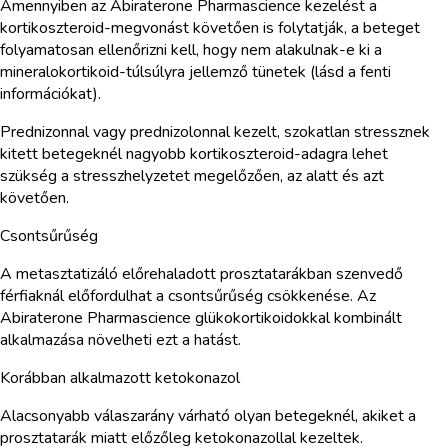
Amennyiben az Abiraterone Pharmascience kezelést a
kortikoszteroid-megvonást követően is folytatják, a beteget
folyamatosan ellenőrizni kell, hogy nem alakulnak-e ki a
mineralokortikoid-túlsúlyra jellemző tünetek (lásd a fenti
információkat).
Prednizonnal vagy prednizolonnal kezelt, szokatlan stressznek
kitett betegeknél nagyobb kortikoszteroid-adagra lehet
szükség a stresszhelyzetet megelőzően, az alatt és azt
követően.
Csontsűrűség
A metasztatizáló előrehaladott prosztatarákban szenvedő
férfiaknál előfordulhat a csontsűrűség csökkenése. Az
Abiraterone Pharmascience glükokortikoidokkal kombinált
alkalmazása növelheti ezt a hatást.
Korábban alkalmazott ketokonazol
Alacsonyabb válaszarány várható olyan betegeknél, akiket a
prosztatarák miatt előzőleg ketokonazollal kezeltek.