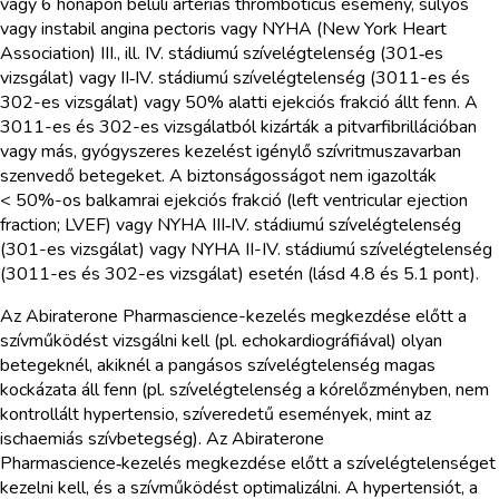
vagy 6 hónapon belüli artériás thromboticus esemény, súlyos
vagy instabil angina pectoris vagy NYHA (New York Heart
Association) III., ill. IV. stádiumú szívelégtelenség (301‑es
vizsgálat) vagy II‑IV. stádiumú szívelégtelenség (3011-es és
302-es vizsgálat) vagy 50% alatti ejekciós frakció állt fenn. A
3011-es és 302-es vizsgálatból kizárták a pitvarfibrillációban
vagy más, gyógyszeres kezelést igénylő szívritmuszavarban
szenvedő betegeket. A biztonságosságot nem igazolták
< 50%-os balkamrai ejekciós frakció (left ventricular ejection
fraction; LVEF) vagy NYHA III‑IV. stádiumú szívelégtelenség
(301-es vizsgálat) vagy NYHA II-IV. stádiumú szívelégtelenség
(3011-es és 302-es vizsgálat) esetén (lásd 4.8 és 5.1 pont).
Az Abiraterone Pharmascience-kezelés megkezdése előtt a
szívműködést vizsgálni kell (pl. echokardiográfiával) olyan
betegeknél, akiknél a pangásos szívelégtelenség magas
kockázata áll fenn (pl. szívelégtelenség a kórelőzményben, nem
kontrollált hypertensio, szíveredetű események, mint az
ischaemiás szívbetegség). Az Abiraterone
Pharmascience‑kezelés megkezdése előtt a szívelégtelenséget
kezelni kell, és a szívműködést optimalizálni. A hypertensiót, a