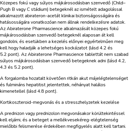
Közepes fokú vagy súlyos májkárosodásban szenvedő (Child–
Pugh B vagy C stádium) betegeknél az ismételt adagolással
alkalmazott abirateron-acetát klinikai biztonságosságára és
hatásosságára vonatkozóan nem állnak rendelkezésre adatok.
Az Abiraterone Pharmascience alkalmazását közepes fokú
májkárosodásban szenvedő betegeknél alaposan át kell
gondolni, és esetükben a kezelés előnyei egyértelműen meg
kell hogy haladják a lehetséges kockázatot (lásd 4.2 és
5.2 pont). Az Abiraterone Pharmascience tablettát nem szabad
súlyos májkárosodásban szenvedő betegeknek adni (lásd 4.2,
4.3 és 5.2 pont).
A forgalomba hozatalt követően ritkán akut májelégtelenséget
és fulmináns hepatitist jelentettek, néhányat halálos
kimenetellel (lásd 4.8 pont).
Kortikoszteroid-megvonás és a stresszhelyzetek kezelése
A prednizon vagy prednizolon megvonásakor körültekintéssel
kell eljárni, és a beteget a mellékvesekéreg-elégtelenség
mielőbbi felismerése érdekében megfigyelés alatt kell tartani.