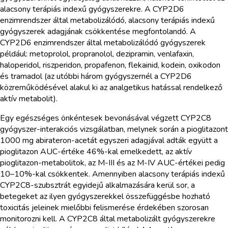
alacsony terápiás indexű gyógyszerekre. A CYP2D6
enzimrendszer által metabolizálódó, alacsony terápiás indexű
gyógyszerek adagjának csökkentése megfontolandó. A
CYP2D6 enzimrendszer által metabolizálódó gyógyszerek
például: metoprolol, propranolol, dezipramin, venlafaxin,
haloperidol, riszperidon, propafenon, flekainid, kodein, oxikodon
és tramadol (az utóbbi három gyógyszernél a CYP2D6
közreműködésével alakul ki az analgetikus hatással rendelkező
aktív metabolit).
Egy egészséges önkéntesek bevonásával végzett CYP2C8
gyógyszer-interakciós vizsgálatban, melynek során a pioglitazont
1000 mg abirateron-acetát egyszeri adagjával adták együtt a
pioglitazon AUC-értéke 46%-kal emelkedett, az aktív
pioglitazon-metabolitok, az M-III és az M-IV AUC-értékei pedig
10–10%-kal csökkentek. Amennyiben alacsony terápiás indexű
CYP2C8-szubsztrát egyidejű alkalmazására kerül sor, a
betegeket az ilyen gyógyszerekkel összefüggésbe hozható
toxicitás jeleinek mielőbbi felismerése érdekében szorosan
monitorozni kell. A CYP2C8 által metabolizált gyógyszerekre