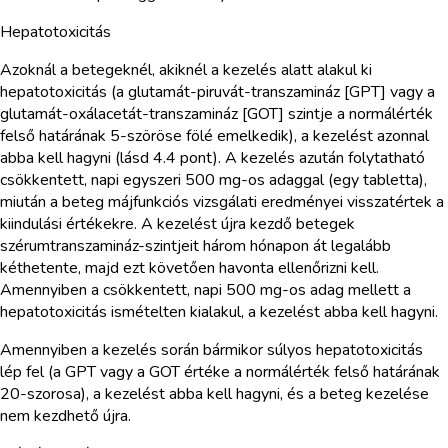
Hepatotoxicitás
Azoknál a betegeknél, akiknél a kezelés alatt alakul ki
hepatotoxicitás (a glutamát-piruvát-transzamináz [GPT] vagy a
glutamát-oxálacetát-transzamináz [GOT] szintje a normálérték
felső határának 5-szöröse fölé emelkedik), a kezelést azonnal
abba kell hagyni (lásd 4.4 pont). A kezelés azután folytatható
csökkentett, napi egyszeri 500 mg-os adaggal (egy tabletta),
miután a beteg májfunkciós vizsgálati eredményei visszatértek a
kiindulási értékekre. A kezelést újra kezdő betegek
szérumtranszamináz-szintjeit három hónapon át legalább
kéthetente, majd ezt követően havonta ellenőrizni kell.
Amennyiben a csökkentett, napi 500 mg-os adag mellett a
hepatotoxicitás ismételten kialakul, a kezelést abba kell hagyni.
Amennyiben a kezelés során bármikor súlyos hepatotoxicitás
lép fel (a GPT vagy a GOT értéke a normálérték felső határának
20-szorosa), a kezelést abba kell hagyni, és a beteg kezelése
nem kezdhető újra.