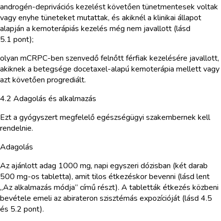
androgén-deprivációs kezelést követően tünetmentesek voltak
vagy enyhe tüneteket mutattak, és akiknél a klinikai állapot
alapján a kemoterápiás kezelés még nem javallott (lásd
5.1 pont);
olyan mCRPC-ben szenvedő felnőtt férfiak kezelésére javallott,
akiknek a betegsége docetaxel-alapú kemoterápia mellett vagy
azt követően progrediált.
4.2 Adagolás és alkalmazás
Ezt a gyógyszert megfelelő egészségügyi szakembernek kell
rendelnie.
Adagolás
Az ajánlott adag 1000 mg, napi egyszeri dózisban (két darab
500 mg-os tabletta), amit tilos étkezéskor bevenni (lásd lent
„Az alkalmazás módja” című részt). A tabletták étkezés közbeni
bevétele emeli az abirateron szisztémás expozícióját (lásd 4.5
és 5.2 pont).