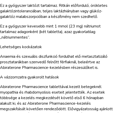
Ez a gyógyszer laktózt tartalmaz. Ritkán előforduló, örökletes
galaktózintoleranciában, teljes laktázhiányban vagy glükóz-
galaktóz malabszorpcióban a készítmény nem szedhető.
Ez a gyógyszer kevesebb mint 1 mmol (23 mg) nátriumot
tartalmaz adagonként (két tabletta), azaz gyakorlatilag
„nátriummentes”.
Lehetséges kockázatok
Anaemia és szexuális diszfunkció fordulhat elő metasztatizáló
prosztatarákban szenvedő felnőtt férfiaknál, beleértve az
Abiraterone Pharmascience-kezelésben részesülőket is.
A vázizomzatra gyakorolt hatások
Abiraterone Pharmascience tablettával kezelt betegeknél
myopathia és rhabdomyolisis eseteit jelentették. Az esetek
többsége a kezelés megkezdését követő első 6 hónapban
alakult ki, és az Abiraterone Pharmascience-kezelés
megszakítását követően rendeződött. Elővigyázatosság ajánlott