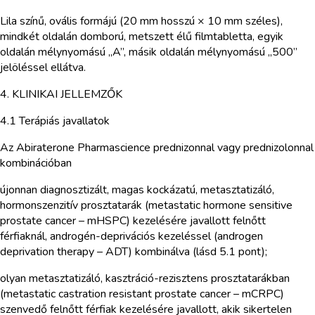
Lila színű, ovális formájú (20 mm hosszú × 10 mm széles),
mindkét oldalán domború, metszett élű filmtabletta, egyik
oldalán mélynyomású „A”, másik oldalán mélynyomású „500”
jelöléssel ellátva.
4. KLINIKAI JELLEMZŐK
4.1 Terápiás javallatok
Az Abiraterone Pharmascience prednizonnal vagy prednizolonnal
kombinációban
újonnan diagnosztizált, magas kockázatú, metasztatizáló,
hormonszenzitív prosztatarák (metastatic hormone sensitive
prostate cancer – mHSPC) kezelésére javallott felnőtt
férfiaknál, androgén-deprivációs kezeléssel (androgen
deprivation therapy – ADT) kombinálva (lásd 5.1 pont);
olyan metasztatizáló, kasztráció-rezisztens prosztatarákban
(metastatic castration resistant prostate cancer – mCRPC)
szenvedő felnőtt férfiak kezelésére javallott, akik sikertelen