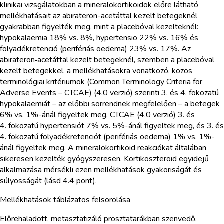
klinikai vizsgálatokban a mineralokortikoidok előre látható
mellékhatásait az abirateron-acetáttal kezelt betegeknél
gyakrabban figyelték meg, mint a placebóval kezelteknél:
hypokalaemia 18% vs. 8%, hypertensio 22% vs. 16% és
folyadékretenció (perifériás oedema) 23% vs. 17%. Az
abirateron‑acetáttal kezelt betegeknél, szemben a placebóval
kezelt betegekkel, a mellékhatásokra vonatkozó, közös
terminológiai kritériumok (Common Terminology Criteria for
Adverse Events – CTCAE) (4.0 verzió) szerinti 3. és 4. fokozatú
hypokalaemiát – az előbbi sorrendnek megfelelően – a betegek
6% vs. 1%-ánál figyeltek meg, CTCAE (4.0 verzió) 3. és
4. fokozatú hypertensiót 7% vs. 5%-ánál figyeltek meg, és 3. és
4. fokozatú folyadékretenciót (perifériás oedema) 1% vs. 1%-
ánál figyeltek meg. A mineralokortikoid reakciókat általában
sikeresen kezelték gyógyszeresen. Kortikoszteroid egyidejű
alkalmazása mérsékli ezen mellékhatások gyakoriságát és
súlyosságát (lásd 4.4 pont).
Mellékhatások táblázatos felsorolása
Előrehaladott, metasztatizáló prosztatarákban szenvedő,