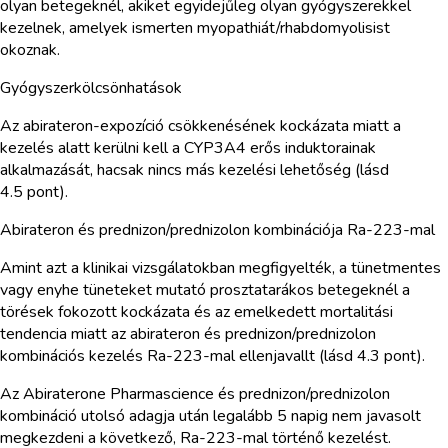
olyan betegeknél, akiket egyidejűleg olyan gyógyszerekkel
kezelnek, amelyek ismerten myopathiát/rhabdomyolisist
okoznak.
Gyógyszerkölcsönhatások
Az abirateron-expozíció csökkenésének kockázata miatt a
kezelés alatt kerülni kell a CYP3A4 erős induktorainak
alkalmazását, hacsak nincs más kezelési lehetőség (lásd
4.5 pont).
Abirateron és prednizon/prednizolon kombinációja Ra-223-mal
Amint azt a klinikai vizsgálatokban megfigyelték, a tünetmentes
vagy enyhe tüneteket mutató prosztatarákos betegeknél a
törések fokozott kockázata és az emelkedett mortalitási
tendencia miatt az abirateron és prednizon/prednizolon
kombinációs kezelés Ra-223-mal ellenjavallt (lásd 4.3 pont).
Az Abiraterone Pharmascience és prednizon/prednizolon
kombináció utolsó adagja után legalább 5 napig nem javasolt
megkezdeni a következő, Ra-223-mal történő kezelést.