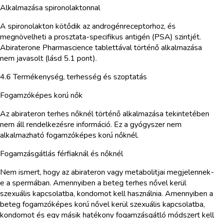
Alkalmazása spironolaktonnal
A spironolakton kötődik az androgénreceptorhoz, és
megnövelheti a prosztata-specifikus antigén (PSA) szintjét.
Abiraterone Pharmascience tablettával történő alkalmazása
nem javasolt (lásd 5.1 pont).
4.6 Termékenység, terhesség és szoptatás
Fogamzóképes korú nők
Az abirateron terhes nőknél történő alkalmazása tekintetében
nem áll rendelkezésre információ. Ez a gyógyszer nem
alkalmazható fogamzóképes korú nőknél.
Fogamzásgátlás férfiaknál és nőknél
Nem ismert, hogy az abirateron vagy metabolitjai megjelennek-
e a spermában. Amennyiben a beteg terhes nővel kerül
szexuális kapcsolatba, kondomot kell használnia. Amennyiben a
beteg fogamzóképes korú nővel kerül szexuális kapcsolatba,
kondomot és egy másik hatékony fogamzásgátló módszert kell