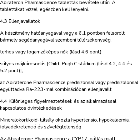
Abirateron Pharmascience tabletták bevétele után. A
tablettákat vízzel, egészben kell lenyelni.
4.3 Ellenjavallatok
A készítmény hatóanyagával vagy a 6.1 pontban felsorolt
bármely segédanyagával szembeni túlérzékenység;
terhes vagy fogamzóképes nők (lásd 4.6 pont);
súlyos májkárosodás [Child–Pugh C stádium (lásd 4.2, 4.4 és
5.2 pont)];
az Abiraterone Pharmascience prednizonnal vagy prednizolonnal
együttadva Ra-223-mal kombinációban ellenjavallt.
4.4 Különleges figyelmeztetések és az alkalmazással
kapcsolatos óvintézkedések
Mineralokortikoid-túlsúly okozta hypertensio, hypokalaemia,
folyadékretenció és szívelégtelenség
Az Abiraterone Pharmascience a CYP17-gátlás miatt