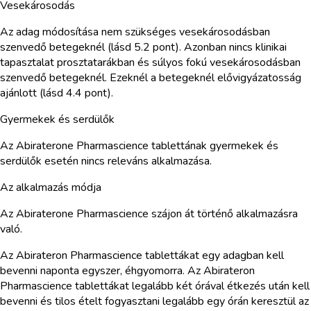
Vesekárosodás
Az adag módosítása nem szükséges vesekárosodásban
szenvedő betegeknél (lásd 5.2 pont). Azonban nincs klinikai
tapasztalat prosztatarákban és súlyos fokú vesekárosodásban
szenvedő betegeknél. Ezeknél a betegeknél elővigyázatosság
ajánlott (lásd 4.4 pont).
Gyermekek és serdülők
Az Abiraterone Pharmascience tablettának gyermekek és
serdülők esetén nincs releváns alkalmazása.
Az alkalmazás módja
Az Abiraterone Pharmascience szájon át történő alkalmazásra
való.
Az Abirateron Pharmascience tablettákat egy adagban kell
bevenni naponta egyszer, éhgyomorra. Az Abirateron
Pharmascience tablettákat legalább két órával étkezés után kell
bevenni és tilos ételt fogyasztani legalább egy órán keresztül az