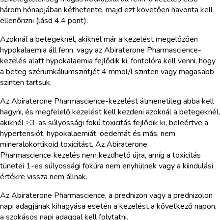
három hónapjában kéthetente, majd ezt követően havonta kell
ellenőrizni (lásd 4.4 pont).
Azoknál a betegeknél, akiknél már a kezelést megelőzően
hypokalaemia áll fenn, vagy az Abiraterone Pharmascience-
kezelés alatt hypokalaemia fejlődik ki, fontolóra kell venni, hogy
a beteg szérumkáliumszintjét 4 mmol/l szinten vagy magasabb
szinten tartsuk.
Az Abiraterone Pharmascience-kezelést átmenetileg abba kell
hagyni, és megfelelő kezelést kell kezdeni azoknál a betegeknél,
akiknél ≥3-as súlyossági fokú toxicitás fejlődik ki, beleértve a
hypertensiót, hypokalaemiát, oedemát és más, nem
mineralokortikoid toxicitást. Az Abiraterone
Pharmascience‑kezelés nem kezdhető újra, amíg a toxicitás
tünetei 1-es súlyossági fokúra nem enyhülnek vagy a kiindulási
értékre vissza nem állnak.
Az Abiraterone Pharmascience, a prednizon vagy a prednizolon
napi adagjának kihagyása esetén a kezelést a következő napon,
a szokásos napi adaggal kell folytatni.