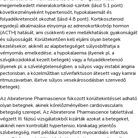
megemelkedett mineralokortikoid-szintek (lásd 5.1 pont)
következményeként hypertensiót, hypokalaemiát és
folyadékretenciót okozhat (lásd 4.8 pont). Kortikoszteroid
egyidejű alkalmazása elnyomja az adrenokortikotróp hormon
(ACTH) hatását, ami csökkenti ezen mellékhatások gyakoriságát
és súlyosságát. Körültekintően kell eljárni olyan betegek
kezelésekor, akiknél az alapbetegséget súlyosbíthatja a
vérnyomás emelkedése, a hypokalaemia (ilyenek pl. a
szívglikozidokkal kezelt betegek) vagy a folyadékretenció
(ilyenek pl. a szívelégtelenségben, a súlyos vagy instabil angina
pectorisban, a közelmúltban szívinfarktuson átesett vagy kamrai
ritmuszavarban, illetve súlyos vesekárosodásban szenvedő
betegek).
Az Abiraterone Pharmascience fokozott körültekintéssel adható
olyan betegnek, akinek kórelőzményében cardiovascularis
betegség szerepel. Az Abiraterone Pharmascience tablettával
végzett III. fázisú vizsgálatokból kizárták azokat a betegeket,
akiknél nem kontrollált hypertensio, klinikailag jelentős
szívbetegség, mint például bizonyított myocardialis infarctus