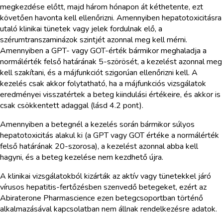
megkezdése előtt, majd három hónapon át kéthetente, ezt
követően havonta kell ellenőrizni. Amennyiben hepatotoxicitásra
utaló klinikai tünetek vagy jelek fordulnak elő, a
szérumtranszaminázok szintjét azonnal meg kell mérni.
Amennyiben a GPT- vagy GOT-érték bármikor meghaladja a
normálérték felső határának 5-szörösét, a kezelést azonnal meg
kell szakítani, és a májfunkciót szigorúan ellenőrizni kell. A
kezelés csak akkor folytatható, ha a májfunkciós vizsgálatok
eredményei visszatértek a beteg kiindulási értékeire, és akkor is
csak csökkentett adaggal (lásd 4.2 pont).
Amennyiben a betegnél a kezelés során bármikor súlyos
hepatotoxicitás alakul ki (a GPT vagy GOT értéke a normálérték
felső határának 20-szorosa), a kezelést azonnal abba kell
hagyni, és a beteg kezelése nem kezdhető újra.
A klinikai vizsgálatokból kizárták az aktív vagy tünetekkel járó
vírusos hepatitis-fertőzésben szenvedő betegeket, ezért az
Abiraterone Pharmascience ezen betegcsoportban történő
alkalmazásával kapcsolatban nem állnak rendelkezésre adatok.