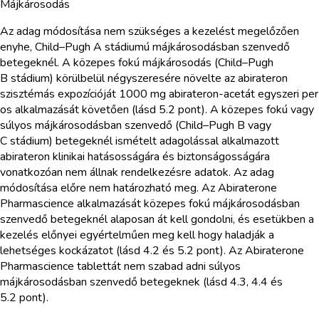
Májkárosodás
Az adag módosítása nem szükséges a kezelést megelőzően
enyhe, Child–Pugh A stádiumú májkárosodásban szenvedő
betegeknél. A közepes fokú májkárosodás (Child–Pugh
B stádium) körülbelül négyszeresére növelte az abirateron
szisztémás expozícióját 1000 mg abirateron-acetát egyszeri per
os alkalmazását követően (lásd 5.2 pont). A közepes fokú vagy
súlyos májkárosodásban szenvedő (Child–Pugh B vagy
C stádium) betegeknél ismételt adagolással alkalmazott
abirateron klinikai hatásosságára és biztonságosságára
vonatkozóan nem állnak rendelkezésre adatok. Az adag
módosítása előre nem határozható meg. Az Abiraterone
Pharmascience alkalmazását közepes fokú májkárosodásban
szenvedő betegeknél alaposan át kell gondolni, és esetükben a
kezelés előnyei egyértelműen meg kell hogy haladják a
lehetséges kockázatot (lásd 4.2 és 5.2 pont). Az Abiraterone
Pharmascience tablettát nem szabad adni súlyos
májkárosodásban szenvedő betegeknek (lásd 4.3, 4.4 és
5.2 pont).