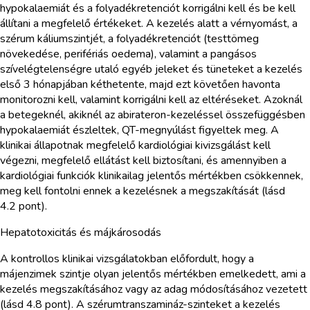
hypokalaemiát és a folyadékretenciót korrigálni kell és be kell
állítani a megfelelő értékeket. A kezelés alatt a vérnyomást, a
szérum káliumszintjét, a folyadékretenciót (testtömeg
növekedése, perifériás oedema), valamint a pangásos
szívelégtelenségre utaló egyéb jeleket és tüneteket a kezelés
első 3 hónapjában kéthetente, majd ezt követően havonta
monitorozni kell, valamint korrigálni kell az eltéréseket. Azoknál
a betegeknél, akiknél az abirateron-kezeléssel összefüggésben
hypokalaemiát észleltek, QT-megnyúlást figyeltek meg. A
klinikai állapotnak megfelelő kardiológiai kivizsgálást kell
végezni, megfelelő ellátást kell biztosítani, és amennyiben a
kardiológiai funkciók klinikailag jelentős mértékben csökkennek,
meg kell fontolni ennek a kezelésnek a megszakítását (lásd
4.2 pont).
Hepatotoxicitás és májkárosodás
A kontrollos klinikai vizsgálatokban előfordult, hogy a
májenzimek szintje olyan jelentős mértékben emelkedett, ami a
kezelés megszakításához vagy az adag módosításához vezetett
(lásd 4.8 pont). A szérumtranszamináz-szinteket a kezelés