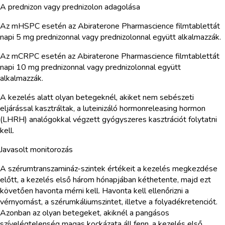
A prednizon vagy prednizolon adagolása
Az mHSPC esetén az Abiraterone Pharmascience filmtablettát
napi 5 mg prednizonnal vagy prednizolonnal együtt alkalmazzák.
Az mCRPC esetén az Abiraterone Pharmascience filmtablettát
napi 10 mg prednizonnal vagy prednizolonnal együtt
alkalmazzák.
A kezelés alatt olyan betegeknél, akiket nem sebészeti
eljárással kasztráltak, a luteinizáló hormonreleasing hormon
(LHRH) analógokkal végzett gyógyszeres kasztrációt folytatni
kell.
Javasolt monitorozás
A szérumtranszamináz-szintek értékeit a kezelés megkezdése
előtt, a kezelés első három hónapjában kéthetente, majd ezt
követően havonta mérni kell. Havonta kell ellenőrizni a
vérnyomást, a szérumkáliumszintet, illetve a folyadékretenciót.
Azonban az olyan betegeket, akiknél a pangásos
szívelégtelenség magas kockázata áll fenn, a kezelés első