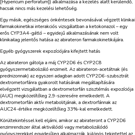
[Hypericum perforatum]) alkalmazása a kezelés alatt kerülendő,
hacsak nincs más kezelési lehetőség.
Egy másik, egészséges önkéntesek bevonásával végzett klinikai
farmakokinetikai interakciós vizsgálatban a ketokonazol – egy
erős CYP3A4-gátló – egyidejű alkalmazásának nem volt
klinikailag jelentős hatása az abirateron farmakokinetikájára.
Egyéb gyógyszerek expozíciójára kifejtett hatás
Az abirateron gátolja a máj CYP2D6 és CYP2C8
gyógyszermetabolizáló enzimeit. Az abirateron-acetátnak (és
prednizonnak) az egyszeri adagban adott CYP2D6-szubsztrát
dextrometorfánra gyakorolt hatásának megállapítására
elvégzett vizsgálatban a dextrometorfán szisztémás expozíciója
(AUC) megközelítőleg 2,9-szeresére emelkedett. A
dextrometorfán aktív metabolitjának, a dextrorfánnak az
AUC24-értéke megközelítőleg 33%-kal emelkedett.
Körültekintéssel kell eljárni, amikor az abirateront a CYP2D6
enzimrendszer által aktiválódó vagy metabolizálódó
gyógyszerekkel egyidejűleg alkalmazzák, különös tekintettel az