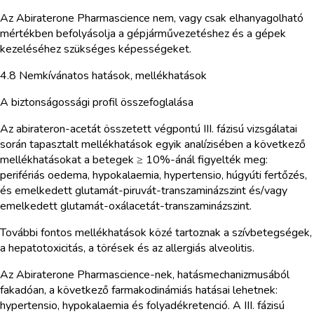
Az Abiraterone Pharmascience nem, vagy csak elhanyagolható
mértékben befolyásolja a gépjárművezetéshez és a gépek
kezeléséhez szükséges képességeket.
4.8 Nemkívánatos hatások, mellékhatások
A biztonságossági profil összefoglalása
Az abirateron-acetát összetett végpontú III. fázisú vizsgálatai
során tapasztalt mellékhatások egyik analízisében a következő
mellékhatásokat a betegek ≥ 10%-ánál figyelték meg:
perifériás oedema, hypokalaemia, hypertensio, húgyúti fertőzés,
és emelkedett glutamát-piruvát-transzaminázszint és/vagy
emelkedett glutamát-oxálacetát-transzaminázszint.
További fontos mellékhatások közé tartoznak a szívbetegségek,
a hepatotoxicitás, a törések és az allergiás alveolitis.
Az Abiraterone Pharmascience-nek, hatásmechanizmusából
fakadóan, a következő farmakodinámiás hatásai lehetnek:
hypertensio, hypokalaemia és folyadékretenció. A III. fázisú