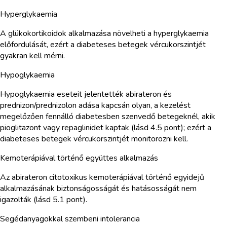
Hyperglykaemia
A glükokortikoidok alkalmazása növelheti a hyperglykaemia
előfordulását, ezért a diabeteses betegek vércukorszintjét
gyakran kell mérni.
Hypoglykaemia
Hypoglykaemia eseteit jelentették abirateron és
prednizon/prednizolon adása kapcsán olyan, a kezelést
megelőzően fennálló diabetesben szenvedő betegeknél, akik
pioglitazont vagy repaglinidet kaptak (lásd 4.5 pont); ezért a
diabeteses betegek vércukorszintjét monitorozni kell.
Kemoterápiával történő együttes alkalmazás
Az abirateron citotoxikus kemoterápiával történő egyidejű
alkalmazásának biztonságosságát és hatásosságát nem
igazolták (lásd 5.1 pont).
Segédanyagokkal szembeni intolerancia