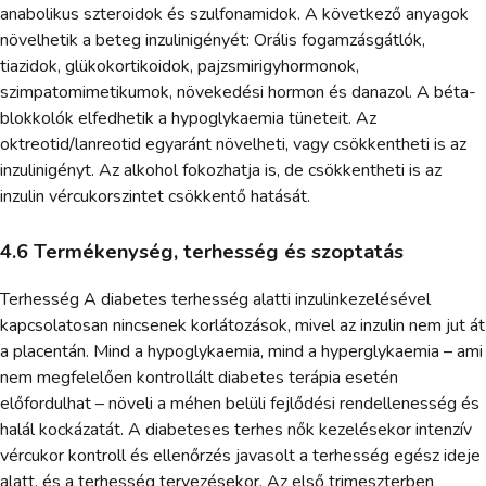
anabolikus szteroidok és szulfonamidok. A következő anyagok
növelhetik a beteg inzulinigényét: Orális fogamzásgátlók,
tiazidok, glükokortikoidok, pajzsmirigyhormonok,
szimpatomimetikumok, növekedési hormon és danazol. A béta-
blokkolók elfedhetik a hypoglykaemia tüneteit. Az
oktreotid/lanreotid egyaránt növelheti, vagy csökkentheti is az
inzulinigényt. Az alkohol fokozhatja is, de csökkentheti is az
inzulin vércukorszintet csökkentő hatását.
4.6 Termékenység, terhesség és szoptatás
Terhesség A diabetes terhesség alatti inzulinkezelésével
kapcsolatosan nincsenek korlátozások, mivel az inzulin nem jut át
a placentán. Mind a hypoglykaemia, mind a hyperglykaemia – ami
nem megfelelően kontrollált diabetes terápia esetén
előfordulhat – növeli a méhen belüli fejlődési rendellenesség és
halál kockázatát. A diabeteses terhes nők kezelésekor intenzív
vércukor kontroll és ellenőrzés javasolt a terhesség egész ideje
alatt, és a terhesség tervezésekor. Az első trimeszterben