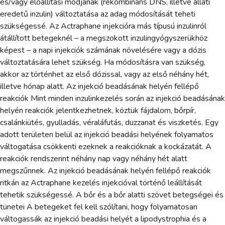
és/vagy előállítási módjának (rekombináns DNS, illetve állati
eredetű inzulin) változtatása az adag módosítását teheti
szükségessé. Az Actraphane injekcióra más típusú inzulinról
átállított betegeknél – a megszokott inzulingyógyszerükhöz
képest – a napi injekciók számának növelésére vagy a dózis
változtatására lehet szükség. Ha módosításra van szükség,
akkor az történhet az első dózissal, vagy az első néhány hét,
illetve hónap alatt. Az injekció beadásának helyén fellépő
reakciók Mint minden inzulinkezelés során az injekció beadásának
helyén reakciók jelentkezhetnek, köztük fájdalom, bőrpír,
csalánkiütés, gyulladás, véraláfutás, duzzanat és viszketés. Egy
adott területen belül az injekció beadási helyének folyamatos
váltogatása csökkenti ezeknek a reakcióknak a kockázatát. A
reakciók rendszerint néhány nap vagy néhány hét alatt
megszűnnek. Az injekció beadásának helyén fellépő reakciók
ritkán az Actraphane kezelés injekcióval történő leállítását
tehetik szükségessé. A bőr és a bőr alatti szövet betegségei és
tünetei A betegeket fel kell szólítani, hogy folyamatosan
váltogassák az injekció beadási helyét a lipodystrophia és a