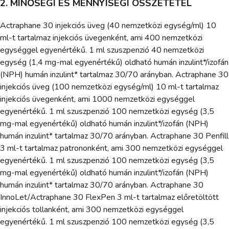
2. MINŐSÉGI ÉS MENNYISÉGI ÖSSZETÉTEL
Actraphane 30 injekciós üveg (40 nemzetközi egység/ml) 10
ml-t tartalmaz injekciós üvegenként, ami 400 nemzetközi
egységgel egyenértékű. 1 ml szuszpenzió 40 nemzetközi
egység (1,4 mg-mal egyenértékű) oldható humán inzulint*/izofán
(NPH) humán inzulint* tartalmaz 30/70 arányban. Actraphane 30
injekciós üveg (100 nemzetközi egység/ml) 10 ml-t tartalmaz
injekciós üvegenként, ami 1000 nemzetközi egységgel
egyenértékű. 1 ml szuszpenzió 100 nemzetközi egység (3,5
mg-mal egyenértékű) oldható humán inzulint*/izofán (NPH)
humán inzulint* tartalmaz 30/70 arányban. Actraphane 30 Penfill
3 ml-t tartalmaz patrononként, ami 300 nemzetközi egységgel
egyenértékű. 1 ml szuszpenzió 100 nemzetközi egység (3,5
mg-mal egyenértékű) oldható humán inzulint*/izofán (NPH)
humán inzulint* tartalmaz 30/70 arányban. Actraphane 30
InnoLet/Actraphane 30 FlexPen 3 ml-t tartalmaz előretöltött
injekciós tollanként, ami 300 nemzetközi egységgel
egyenértékű. 1 ml szuszpenzió 100 nemzetközi egység (3,5