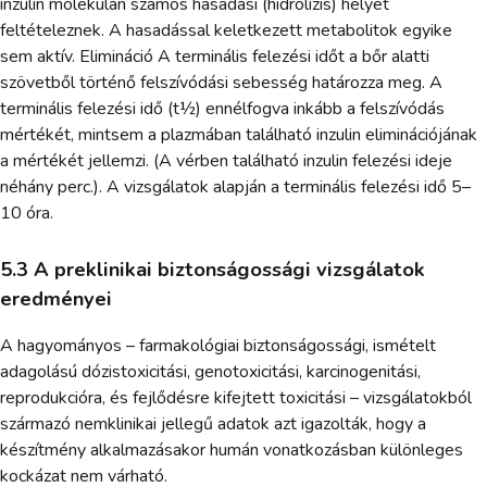
inzulin molekulán számos hasadási (hidrolízis) helyet
feltételeznek. A hasadással keletkezett metabolitok egyike
sem aktív. Elimináció A terminális felezési időt a bőr alatti
szövetből történő felszívódási sebesség határozza meg. A
terminális felezési idő (t½) ennélfogva inkább a felszívódás
mértékét, mintsem a plazmában található inzulin eliminációjának
a mértékét jellemzi. (A vérben található inzulin felezési ideje
néhány perc.). A vizsgálatok alapján a terminális felezési idő 5–
10 óra.
5.3 A preklinikai biztonságossági vizsgálatok
eredményei
A hagyományos – farmakológiai biztonságossági, ismételt
adagolású dózistoxicitási, genotoxicitási, karcinogenitási,
reprodukcióra, és fejlődésre kifejtett toxicitási – vizsgálatokból
származó nemklinikai jellegű adatok azt igazolták, hogy a
készítmény alkalmazásakor humán vonatkozásban különleges
kockázat nem várható.