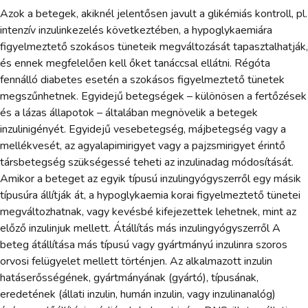
Azok a betegek, akiknél jelentősen javult a glikémiás kontroll, pl.
intenzív inzulinkezelés következtében, a hypoglykaemiára
figyelmeztető szokásos tüneteik megváltozását tapasztalhatják,
és ennek megfelelően kell őket tanáccsal ellátni. Régóta
fennálló diabetes esetén a szokásos figyelmeztető tünetek
megszűnhetnek. Egyidejű betegségek – különösen a fertőzések
és a lázas állapotok – általában megnövelik a betegek
inzulinigényét. Egyidejű vesebetegség, májbetegség vagy a
mellékvesét, az agyalapimirigyet vagy a pajzsmirigyet érintő
társbetegség szükségessé teheti az inzulinadag módosítását.
Amikor a beteget az egyik típusú inzulingyógyszerről egy másik
típusúra állítják át, a hypoglykaemia korai figyelmeztető tünetei
megváltozhatnak, vagy kevésbé kifejezettek lehetnek, mint az
előző inzulinjuk mellett. Átállítás más inzulingyógyszerről A
beteg átállítása más típusú vagy gyártmányú inzulinra szoros
orvosi felügyelet mellett történjen. Az alkalmazott inzulin
hatáserősségének, gyártmányának (gyártó), típusának,
eredetének (állati inzulin, humán inzulin, vagy inzulinanalóg)