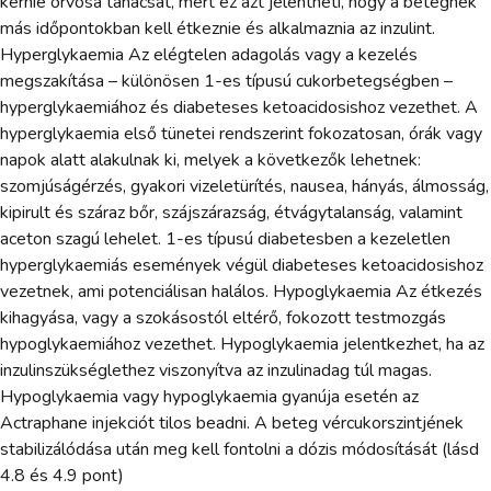
kérnie orvosa tanácsát, mert ez azt jelentheti, hogy a betegnek
más időpontokban kell étkeznie és alkalmaznia az inzulint.
Hyperglykaemia Az elégtelen adagolás vagy a kezelés
megszakítása – különösen 1-es típusú cukorbetegségben –
hyperglykaemiához és diabeteses ketoacidosishoz vezethet. A
hyperglykaemia első tünetei rendszerint fokozatosan, órák vagy
napok alatt alakulnak ki, melyek a következők lehetnek:
szomjúságérzés, gyakori vizeletürítés, nausea, hányás, álmosság,
kipirult és száraz bőr, szájszárazság, étvágytalanság, valamint
aceton szagú lehelet. 1-es típusú diabetesben a kezeletlen
hyperglykaemiás események végül diabeteses ketoacidosishoz
vezetnek, ami potenciálisan halálos. Hypoglykaemia Az étkezés
kihagyása, vagy a szokásostól eltérő, fokozott testmozgás
hypoglykaemiához vezethet. Hypoglykaemia jelentkezhet, ha az
inzulinszükséglethez viszonyítva az inzulinadag túl magas.
Hypoglykaemia vagy hypoglykaemia gyanúja esetén az
Actraphane injekciót tilos beadni. A beteg vércukorszintjének
stabilizálódása után meg kell fontolni a dózis módosítását (lásd
4.8 és 4.9 pont)