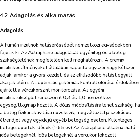
4.2 Adagolás és alkalmazás
Adagolás
A humán inzulinok hatáserősségét nemzetközi egységekben
fejezik ki. Az Actraphane adagolását egyénileg és a beteg
szükségletének megfelelően kell meghatározni. A premix
inzulinkészítményeket általában naponta egyszer vagy kétszer
adják, amikor a gyors kezdeti és az elhúzódóbb hatást együtt
akarják elérni. Az optimális glikémiás kontroll elérése érdekében
ajánlott a vércukorszint monitorozása. Az egyéni
inzulinszükséglet rendszerint 0,3 és 1,0 nemzetközi
egység/ttkg/nap közötti. A dózis módosítására lehet szükség, ha
a beteg fizikai aktivitása növekszik, megváltoztatja szokásos
étrendjét vagy egyidejű egyéb betegség esetén. Különleges
betegcsoportok Idősek (≥ 65 év) Az Actraphane alkalmazható
idős betegeknél. Idős betegeknél a vércukor fokozott