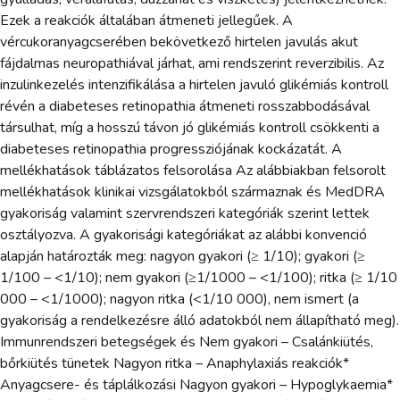
Ezek a reakciók általában átmeneti jellegűek. A
vércukoranyagcserében bekövetkező hirtelen javulás akut
fájdalmas neuropathiával járhat, ami rendszerint reverzibilis. Az
inzulinkezelés intenzifikálása a hirtelen javuló glikémiás kontroll
révén a diabeteses retinopathia átmeneti rosszabbodásával
társulhat, míg a hosszú távon jó glikémiás kontroll csökkenti a
diabeteses retinopathia progressziójának kockázatát. A
mellékhatások táblázatos felsorolása Az alábbiakban felsorolt
mellékhatások klinikai vizsgálatokból származnak és MedDRA
gyakoriság valamint szervrendszeri kategóriák szerint lettek
osztályozva. A gyakorisági kategóriákat az alábbi konvenció
alapján határozták meg: nagyon gyakori (≥ 1/10); gyakori (≥
1/100 – <1/10); nem gyakori (≥1/1000 – <1/100); ritka (≥ 1/10
000 – <1/1000); nagyon ritka (<1/10 000), nem ismert (a
gyakoriság a rendelkezésre álló adatokból nem állapítható meg).
Immunrendszeri betegségek és Nem gyakori – Csalánkiütés,
bőrkiütés tünetek Nagyon ritka – Anaphylaxiás reakciók*
Anyagcsere- és táplálkozási Nagyon gyakori – Hypoglykaemia*