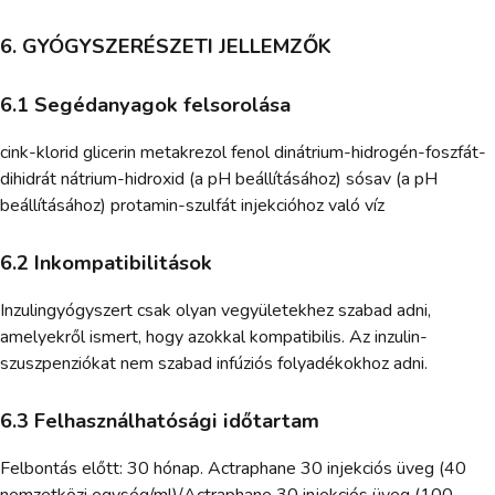
6. GYÓGYSZERÉSZETI JELLEMZŐK
6.1 Segédanyagok felsorolása
cink-klorid glicerin metakrezol fenol dinátrium-hidrogén-foszfát-
dihidrát nátrium-hidroxid (a pH beállításához) sósav (a pH
beállításához) protamin-szulfát injekcióhoz való víz
6.2 Inkompatibilitások
Inzulingyógyszert csak olyan vegyületekhez szabad adni,
amelyekről ismert, hogy azokkal kompatibilis. Az inzulin-
szuszpenziókat nem szabad infúziós folyadékokhoz adni.
6.3 Felhasználhatósági időtartam
Felbontás előtt: 30 hónap. Actraphane 30 injekciós üveg (40