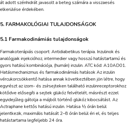
át adott szénhidrát javasolt a beteg számára a visszaesés
elkerülése érdekében.
5. FARMAKOLÓGIAI TULAJDONSÁGOK
5.1 Farmakodinámiás tulajdonságok
Farmakoterápiás csoport: Antidiabetikus terápia. Inzulinok és
analógjaik injekcióhoz, intermedier vagy hosszú hatástartamú és
gyors hatású kombinációja, (humán) inzulin. ATC kód: A10AD01.
Hatásmechanizmus és farmakodinámiás hatások Az inzulin
vércukorcsökkentő hatása annak következtében jön létre, hogy
egyrészt az izom- és zsírsejteken található inzulinreceptorokhoz
kötődve elősegíti a sejtek glükóz felvételét, másrészt ezzel
egyidejűleg gátolja a májból történő glükóz kibocsátást. Az
Actraphane kettős hatású inzulin. Hatása ½ órán belül
jelentkezik, maximális hatását 2–8 órán belül éri el, és teljes
hatástartama legfeljebb 24 óra.