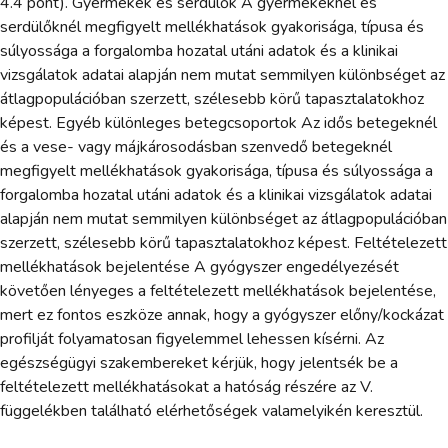
4.4 pont). Gyermekek és serdülők A gyermekeknél és
serdülőknél megfigyelt mellékhatások gyakorisága, típusa és
súlyossága a forgalomba hozatal utáni adatok és a klinikai
vizsgálatok adatai alapján nem mutat semmilyen különbséget az
átlagpopulációban szerzett, szélesebb körű tapasztalatokhoz
képest. Egyéb különleges betegcsoportok Az idős betegeknél
és a vese- vagy májkárosodásban szenvedő betegeknél
megfigyelt mellékhatások gyakorisága, típusa és súlyossága a
forgalomba hozatal utáni adatok és a klinikai vizsgálatok adatai
alapján nem mutat semmilyen különbséget az átlagpopulációban
szerzett, szélesebb körű tapasztalatokhoz képest. Feltételezett
mellékhatások bejelentése A gyógyszer engedélyezését
követően lényeges a feltételezett mellékhatások bejelentése,
mert ez fontos eszköze annak, hogy a gyógyszer előny/kockázat
profilját folyamatosan figyelemmel lehessen kísérni. Az
egészségügyi szakembereket kérjük, hogy jelentsék be a
feltételezett mellékhatásokat a hatóság részére az V.
függelékben található elérhetőségek valamelyikén keresztül.