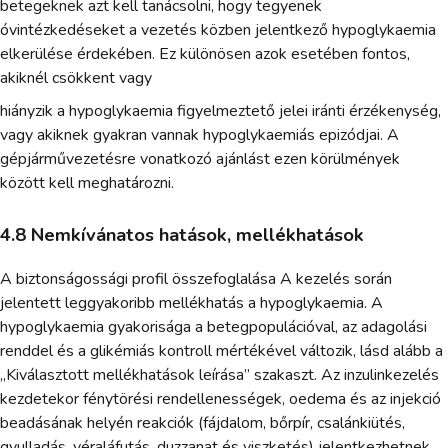
betegeknek azt kell tanácsolni, hogy tegyenek
óvintézkedéseket a vezetés közben jelentkező hypoglykaemia
elkerülése érdekében. Ez különösen azok esetében fontos,
akiknél csökkent vagy
hiányzik a hypoglykaemia figyelmeztető jelei iránti érzékenység,
vagy akiknek gyakran vannak hypoglykaemiás epizódjai. A
gépjárművezetésre vonatkozó ajánlást ezen körülmények
között kell meghatározni.
4.8 Nemkívánatos hatások, mellékhatások
A biztonságossági profil összefoglalása A kezelés során
jelentett leggyakoribb mellékhatás a hypoglykaemia. A
hypoglykaemia gyakorisága a betegpopulációval, az adagolási
renddel és a glikémiás kontroll mértékével változik, lásd alább a
„Kiválasztott mellékhatások leírása” szakaszt. Az inzulinkezelés
kezdetekor fénytörési rendellenességek, oedema és az injekció
beadásának helyén reakciók (fájdalom, bőrpír, csalánkiütés,
gyulladás, véraláfutás, duzzanat és viszketés) jelentkezhetnek.