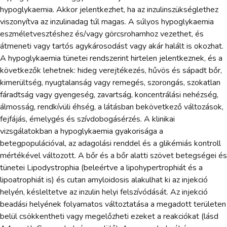
hypoglykaemia. Akkor jelentkezhet, ha az inzulinszükséglethez
viszonyítva az inzulinadag túl magas. A súlyos hypoglykaemia
eszméletvesztéshez és/vagy görcsrohamhoz vezethet, és
átmeneti vagy tartós agykárosodást vagy akár halált is okozhat.
A hypoglykaemia tünetei rendszerint hirtelen jelentkeznek, és a
következők lehetnek: hideg verejtékezés, hűvös és sápadt bőr,
kimerültség, nyugtalanság vagy remegés, szorongás, szokatlan
fáradtság vagy gyengeség, zavartság, koncentrálási nehézség,
álmosság, rendkívüli éhség, a látásban bekövetkező változások,
fejfájás, émelygés és szívdobogásérzés. A klinikai
vizsgálatokban a hypoglykaemia gyakorisága a
betegpopulációval, az adagolási renddel és a glikémiás kontroll
mértékével változott. A bőr és a bőr alatti szövet betegségei és
tünetei Lipodystrophia (beleértve a lipohypertrophiát és a
lipoatrophiát is) és cutan amyloidosis alakulhat ki az injekció
helyén, késleltetve az inzulin helyi felszívódását. Az injekció
beadási helyének folyamatos változtatása a megadott területen
belül csökkentheti vagy megelőzheti ezeket a reakciókat (lásd