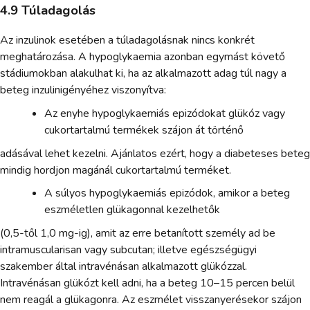
4.9 Túladagolás
Az inzulinok esetében a túladagolásnak nincs konkrét
meghatározása. A hypoglykaemia azonban egymást követő
stádiumokban alakulhat ki, ha az alkalmazott adag túl nagy a
beteg inzulinigényéhez viszonyítva:
Az enyhe hypoglykaemiás epizódokat glükóz vagy
cukortartalmú termékek szájon át történő
adásával lehet kezelni. Ajánlatos ezért, hogy a diabeteses beteg
mindig hordjon magánál cukortartalmú terméket.
A súlyos hypoglykaemiás epizódok, amikor a beteg
eszméletlen glükagonnal kezelhetők
(0,5-től 1,0 mg-ig), amit az erre betanított személy ad be
intramuscularisan vagy subcutan; illetve egészségügyi
szakember által intravénásan alkalmazott glükózzal.
Intravénásan glükózt kell adni, ha a beteg 10–15 percen belül
nem reagál a glükagonra. Az eszmélet visszanyerésekor szájon