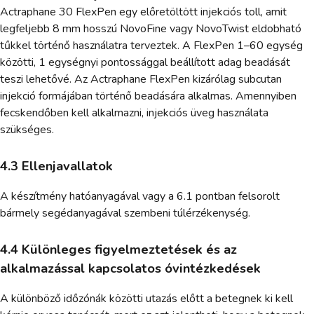
Actraphane 30 FlexPen egy előretöltött injekciós toll, amit
legfeljebb 8 mm hosszú NovoFine vagy NovoTwist eldobható
tűkkel történő használatra terveztek. A FlexPen 1–60 egység
közötti, 1 egységnyi pontossággal beállított adag beadását
teszi lehetővé. Az Actraphane FlexPen kizárólag subcutan
injekció formájában történő beadására alkalmas. Amennyiben
fecskendőben kell alkalmazni, injekciós üveg használata
szükséges.
4.3 Ellenjavallatok
A készítmény hatóanyagával vagy a 6.1 pontban felsorolt
bármely segédanyagával szembeni túlérzékenység.
4.4 Különleges figyelmeztetések és az
alkalmazással kapcsolatos óvintézkedések
A különböző időzónák közötti utazás előtt a betegnek ki kell