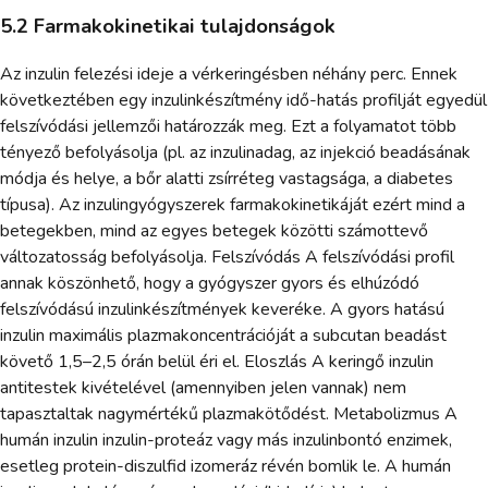
5.2 Farmakokinetikai tulajdonságok
Az inzulin felezési ideje a vérkeringésben néhány perc. Ennek
következtében egy inzulinkészítmény idő-hatás profilját egyedül
felszívódási jellemzői határozzák meg. Ezt a folyamatot több
tényező befolyásolja (pl. az inzulinadag, az injekció beadásának
módja és helye, a bőr alatti zsírréteg vastagsága, a diabetes
típusa). Az inzulingyógyszerek farmakokinetikáját ezért mind a
betegekben, mind az egyes betegek közötti számottevő
változatosság befolyásolja. Felszívódás A felszívódási profil
annak köszönhető, hogy a gyógyszer gyors és elhúzódó
felszívódású inzulinkészítmények keveréke. A gyors hatású
inzulin maximális plazmakoncentrációját a subcutan beadást
követő 1,5–2,5 órán belül éri el. Eloszlás A keringő inzulin
antitestek kivételével (amennyiben jelen vannak) nem
tapasztaltak nagymértékű plazmakötődést. Metabolizmus A
humán inzulin inzulin-proteáz vagy más inzulinbontó enzimek,
esetleg protein-diszulfid izomeráz révén bomlik le. A humán