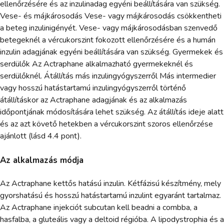
ellenőrzésére és az inzulinadag egyéni beállítására van szükség.
Vese- és májkárosodás Vese- vagy májkárosodás csökkentheti
a beteg inzulinigényét. Vese- vagy májkárosodásban szenvedő
betegeknél a vércukorszint fokozott ellenőrzésére és a humán
inzulin adagjának egyéni beállítására van szükség. Gyermekek és
serdülők Az Actraphane alkalmazható gyermekeknél és
serdülőknél. Átállítás más inzulingyógyszerről Más intermedier
vagy hosszú hatástartamú inzulingyógyszerről történő
átállításkor az Actraphane adagjának és az alkalmazás
időpontjának módosítására lehet szükség. Az átállítás ideje alatt
és az azt követő hetekben a vércukorszint szoros ellenőrzése
ajánlott (lásd 4.4 pont).
Az alkalmazás módja
Az Actraphane kettős hatású inzulin. Kétfázisú készítmény, mely
gyorshatású és hosszú hatástartamú inzulint egyaránt tartalmaz.
Az Actraphane injekciót subcutan kell beadni a combba, a
hasfalba, a gluteális vagy a deltoid régióba. A lipodystrophia és a