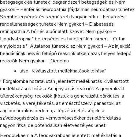
betegségek és tünetek Idegrendszeri betegségek és Nem
gyakori – Perifériás neuropathia (fájdalmas neuropathia) tünetek
Szembetegségek és szemészeti Nagyon ritka – Fénytörési
rendellenességek tünetek Nem gyakori – Diabeteses
retinopathia A bőr és a bőr alatti szövet Nem gyakori –
Lipodystrophia* betegségei és tünetei Nem ismert – Cutan
amyloidosis*† Általános tünetek, az Nem gyakori – Az injekció
beadásának helyén fellépő reakciók alkalmazás helyén fellépő
reakciók Nem gyakori – Oedema
lásd „Kiválasztott mellékhatások leírása”
† Forgalomba hozatal után jelentett mellékhatás Kiválasztott
mellékhatások leírása Anaphylaxiás reakciók A generalizált
túlérzékenységi reakciók (köztük a generalizált bőrkiütés, a
viszketés, a verejtékezés, az emésztőszervi panaszok, az
angioneurotikus oedema, a légzési nehézségek, a
szívdobogásérzés és vérnyomáscsökkenés) előfordulása
nagyon ritka, de potenciálisan életveszélyes lehet.
Hypoglykaemia A leggyakrabban jelentett mellékhatás a