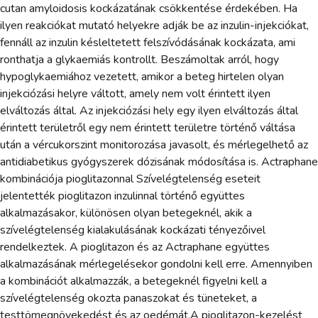
cutan amyloidosis kockázatának csökkentése érdekében. Ha
ilyen reakciókat mutató helyekre adják be az inzulin-injekciókat,
fennáll az inzulin késleltetett felszívódásának kockázata, ami
ronthatja a glykaemiás kontrollt. Beszámoltak arról, hogy
hypoglykaemiához vezetett, amikor a beteg hirtelen olyan
injekciózási helyre váltott, amely nem volt érintett ilyen
elváltozás által. Az injekciózási hely egy ilyen elváltozás által
érintett területről egy nem érintett területre történő váltása
után a vércukorszint monitorozása javasolt, és mérlegelhető az
antidiabetikus gyógyszerek dózisának módosítása is. Actraphane
kombinációja pioglitazonnal Szívelégtelenség eseteit
jelentették pioglitazon inzulinnal történő együttes
alkalmazásakor, különösen olyan betegeknél, akik a
szívelégtelenség kialakulásának kockázati tényezőivel
rendelkeztek. A pioglitazon és az Actraphane együttes
alkalmazásának mérlegelésekor gondolni kell erre. Amennyiben
a kombinációt alkalmazzák, a betegeknél figyelni kell a
szívelégtelenség okozta panaszokat és tüneteket, a
testtömegnövekedést és az oedémát.A pioglitazon-kezelést