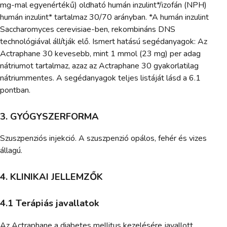
mg-mal egyenértékű) oldható humán inzulint*/izofán (NPH)
humán inzulint* tartalmaz 30/70 arányban. *A humán inzulint
Saccharomyces cerevisiae-ben, rekombináns DNS
technológiával állítják elő. Ismert hatású segédanyagok: Az
Actraphane 30 kevesebb, mint 1 mmol (23 mg) per adag
nátriumot tartalmaz, azaz az Actraphane 30 gyakorlatilag
nátriummentes. A segédanyagok teljes listáját lásd a 6.1
pontban.
3. GYÓGYSZERFORMA
Szuszpenziós injekció. A szuszpenzió opálos, fehér és vizes
állagú.
4. KLINIKAI JELLEMZŐK
4.1 Terápiás javallatok
Az Actraphane a diabetes mellitus kezelésére javallott.