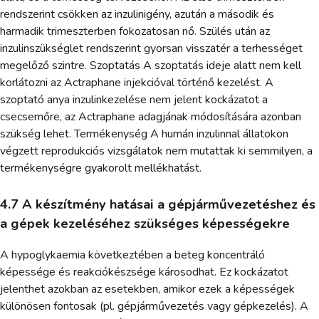
rendszerint csökken az inzulinigény, azután a második és
harmadik trimeszterben fokozatosan nő. Szülés után az
inzulinszükséglet rendszerint gyorsan visszatér a terhességet
megelőző szintre. Szoptatás A szoptatás ideje alatt nem kell
korlátozni az Actraphane injekcióval történő kezelést. A
szoptató anya inzulinkezelése nem jelent kockázatot a
csecsemőre, az Actraphane adagjának módosítására azonban
szükség lehet. Termékenység A humán inzulinnal állatokon
végzett reprodukciós vizsgálatok nem mutattak ki semmilyen, a
termékenységre gyakorolt mellékhatást.
4.7 A készítmény hatásai a gépjárművezetéshez és
a gépek kezeléséhez szükséges képességekre
A hypoglykaemia következtében a beteg koncentráló
képessége és reakciókészsége károsodhat. Ez kockázatot
jelenthet azokban az esetekben, amikor ezek a képességek
különösen fontosak (pl. gépjárművezetés vagy gépkezelés). A