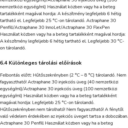
nemzetközi egység/ml)/Actraphane 30 injekciós üveg (100
nemzetközi egység/ml) Használat közben vagy ha a beteg
tartalékként magával hordja: A készítmény legfeljebb 6 hétig
tartható el. Legfeljebb 25 °C-on tárolandó. Actraphane 30
Penfill/Actraphane 30 InnoLet/Actraphane 30 FlexPen
Használat közben vagy ha a beteg tartalékként magával hordja:
A készítmény legfeljebb 6 hétig tartható el. Legfeljebb 30 °C-
on tárolandó.
6.4 Különleges tárolási előírások
Felbontás előtt: Hűtőszekrényben (2 °C – 8 °C) tárolandó. Nem
fagyasztható! Actraphane 30 injekciós üveg (40 nemzetközi
egység/ml)/Actraphane 30 injekciós üveg (100 nemzetközi
egység/ml) Használat közben vagy ha a beteg tartalékként
magával hordja: Legfeljebb 25 °C-on tárolandó.
Hűtőszekrényben nem tárolható! Nem fagyasztható! A fénytől
való védelem érdekében az injekciós üveget tartsa a dobozában.
Actraphane 30 Penfill Használat közben vagy ha a beteg