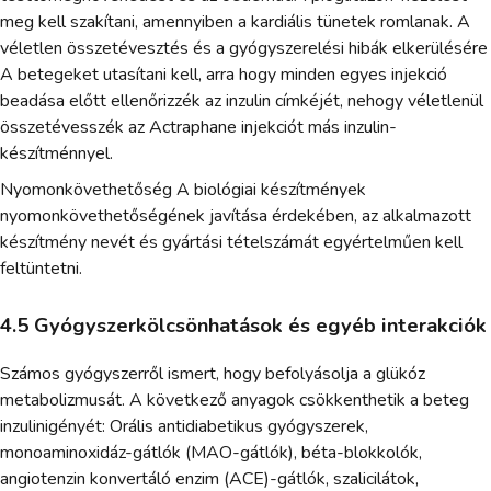
meg kell szakítani, amennyiben a kardiális tünetek romlanak. A
véletlen összetévesztés és a gyógyszerelési hibák elkerülésére
A betegeket utasítani kell, arra hogy minden egyes injekció
beadása előtt ellenőrizzék az inzulin címkéjét, nehogy véletlenül
összetévesszék az Actraphane injekciót más inzulin-
készítménnyel.
Nyomonkövethetőség A biológiai készítmények
nyomonkövethetőségének javítása érdekében, az alkalmazott
készítmény nevét és gyártási tételszámát egyértelműen kell
feltüntetni.
4.5 Gyógyszerkölcsönhatások és egyéb interakciók
Számos gyógyszerről ismert, hogy befolyásolja a glükóz
metabolizmusát. A következő anyagok csökkenthetik a beteg
inzulinigényét: Orális antidiabetikus gyógyszerek,
monoaminoxidáz-gátlók (MAO-gátlók), béta-blokkolók,
angiotenzin konvertáló enzim (ACE)-gátlók, szalicilátok,