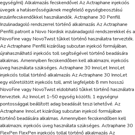
egység/ml) Alkalmazás fecskendővel Az Actraphane injekciós
üvegek a hatáserősségüknek megfelelő egységbeosztású
inzulinfecskendőkkel használandók. Actraphane 30 Penfill
Inzulinadagoló rendszerrel történő alkalmazás Az Actraphane
Penfill patront a Novo Nordisk inzulinadagoló rendszerekkel és a
NovoFine vagy NovoTwist tűkkel történő használatra tervezték.
Az Actraphane Penfill kizárólag subcutan injekció formájában,
újrahasználható injekciós toll segítségével történő beadására
alkalmas. Amennyiben fecskendőben kell alkalmazni, injekciós
üveg használata szükséges. Actraphane 30 InnoLet InnoLet
injekciós tollal történő alkalmazás Az Actraphane 30 InnoLet
egy előretöltött injekciós toll, amit legfeljebb 8 mm hosszú
NovoFine vagy NovoTwist eldobható tűkkel történő használatra
terveztek. Az InnoLet 1–50 egység közötti, 1 egységnyi
pontossággal beállított adag beadását teszi lehetővé. Az
Actraphane InnoLet kizárólag subcutan injekció formájában
történő beadására alkalmas. Amennyiben fecskendőben kell
alkalmazni, injekciós üveg használata szükséges. Actraphane 30
FlexPen FlexPen injekciós tollal történő alkalmazás Az