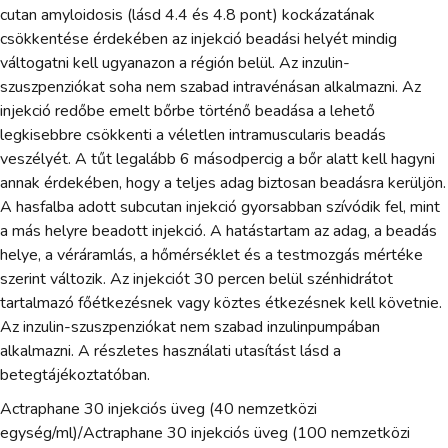
cutan amyloidosis (lásd 4.4 és 4.8 pont) kockázatának
csökkentése érdekében az injekció beadási helyét mindig
váltogatni kell ugyanazon a régión belül. Az inzulin-
szuszpenziókat soha nem szabad intravénásan alkalmazni. Az
injekció redőbe emelt bőrbe történő beadása a lehető
legkisebbre csökkenti a véletlen intramuscularis beadás
veszélyét. A tűt legalább 6 másodpercig a bőr alatt kell hagyni
annak érdekében, hogy a teljes adag biztosan beadásra kerüljön.
A hasfalba adott subcutan injekció gyorsabban szívódik fel, mint
a más helyre beadott injekció. A hatástartam az adag, a beadás
helye, a véráramlás, a hőmérséklet és a testmozgás mértéke
szerint változik. Az injekciót 30 percen belül szénhidrátot
tartalmazó főétkezésnek vagy köztes étkezésnek kell követnie.
Az inzulin-szuszpenziókat nem szabad inzulinpumpában
alkalmazni. A részletes használati utasítást lásd a
betegtájékoztatóban.
Actraphane 30 injekciós üveg (40 nemzetközi
egység/ml)/Actraphane 30 injekciós üveg (100 nemzetközi