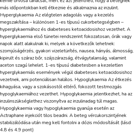
kérnie orvosa tanácsát, mert ez azt jelentheti, hogy a betegnek
más időpontokban kell étkeznie és alkalmaznia az inzulint.
Hyperglykaemia Az elégtelen adagolás vagy a kezelés
megszakítása – különösen 1-es típusú cukorbetegségben –
hyperglykaemiához és diabeteses ketoacidosishoz vezethet. A
hyperglykaemia első tünetei rendszerint fokozatosan, órák vagy
napok alatt alakulnak ki, melyek a következők lehetnek:
szomjúságérzés, gyakori vizeletürítés, nausea, hányás, álmosság,
kipirult és száraz bőr, szájszárazság, étvágytalanság, valamint
aceton szagú lehelet. 1-es típusú diabetesben a kezeletlen
hyperglykaemiás események végül diabeteses ketoacidosishoz
vezetnek, ami potenciálisan halálos. Hypoglykaemia Az étkezés
kihagyása, vagy a szokásostól eltérő, fokozott testmozgás
hypoglykaemiához vezethet. Hypoglykaemia jelentkezhet, ha az
inzulinszükséglethez viszonyítva az inzulinadag túl magas.
Hypoglykaemia vagy hypoglykaemia gyanúja esetén az
Actraphane injekciót tilos beadni. A beteg vércukorszintjének
stabilizálódása után meg kell fontolni a dózis módosítását (lásd
4.8 és 4.9 pont)