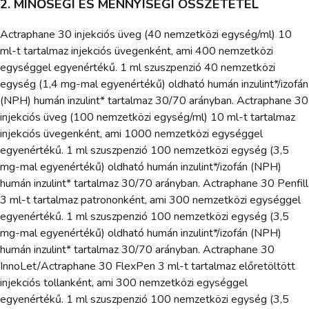
2. MINŐSÉGI ÉS MENNYISÉGI ÖSSZETÉTEL
Actraphane 30 injekciós üveg (40 nemzetközi egység/ml) 10
ml-t tartalmaz injekciós üvegenként, ami 400 nemzetközi
egységgel egyenértékű. 1 ml szuszpenzió 40 nemzetközi
egység (1,4 mg-mal egyenértékű) oldható humán inzulint*/izofán
(NPH) humán inzulint* tartalmaz 30/70 arányban. Actraphane 30
injekciós üveg (100 nemzetközi egység/ml) 10 ml-t tartalmaz
injekciós üvegenként, ami 1000 nemzetközi egységgel
egyenértékű. 1 ml szuszpenzió 100 nemzetközi egység (3,5
mg-mal egyenértékű) oldható humán inzulint*/izofán (NPH)
humán inzulint* tartalmaz 30/70 arányban. Actraphane 30 Penfill
3 ml-t tartalmaz patrononként, ami 300 nemzetközi egységgel
egyenértékű. 1 ml szuszpenzió 100 nemzetközi egység (3,5
mg-mal egyenértékű) oldható humán inzulint*/izofán (NPH)
humán inzulint* tartalmaz 30/70 arányban. Actraphane 30
InnoLet/Actraphane 30 FlexPen 3 ml-t tartalmaz előretöltött
injekciós tollanként, ami 300 nemzetközi egységgel
egyenértékű. 1 ml szuszpenzió 100 nemzetközi egység (3,5