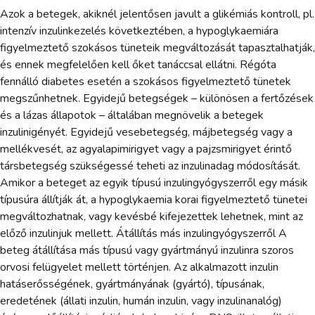
Azok a betegek, akiknél jelentősen javult a glikémiás kontroll, pl.
intenzív inzulinkezelés következtében, a hypoglykaemiára
figyelmeztető szokásos tüneteik megváltozását tapasztalhatják,
és ennek megfelelően kell őket tanáccsal ellátni. Régóta
fennálló diabetes esetén a szokásos figyelmeztető tünetek
megszűnhetnek. Egyidejű betegségek – különösen a fertőzések
és a lázas állapotok – általában megnövelik a betegek
inzulinigényét. Egyidejű vesebetegség, májbetegség vagy a
mellékvesét, az agyalapimirigyet vagy a pajzsmirigyet érintő
társbetegség szükségessé teheti az inzulinadag módosítását.
Amikor a beteget az egyik típusú inzulingyógyszerről egy másik
típusúra állítják át, a hypoglykaemia korai figyelmeztető tünetei
megváltozhatnak, vagy kevésbé kifejezettek lehetnek, mint az
előző inzulinjuk mellett. Átállítás más inzulingyógyszerről A
beteg átállítása más típusú vagy gyártmányú inzulinra szoros
orvosi felügyelet mellett történjen. Az alkalmazott inzulin
hatáserősségének, gyártmányának (gyártó), típusának,
eredetének (állati inzulin, humán inzulin, vagy inzulinanalóg)