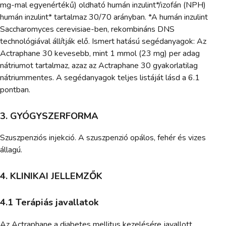
mg-mal egyenértékű) oldható humán inzulint*/izofán (NPH)
humán inzulint* tartalmaz 30/70 arányban. *A humán inzulint
Saccharomyces cerevisiae-ben, rekombináns DNS
technológiával állítják elő. Ismert hatású segédanyagok: Az
Actraphane 30 kevesebb, mint 1 mmol (23 mg) per adag
nátriumot tartalmaz, azaz az Actraphane 30 gyakorlatilag
nátriummentes. A segédanyagok teljes listáját lásd a 6.1
pontban.
3. GYÓGYSZERFORMA
Szuszpenziós injekció. A szuszpenzió opálos, fehér és vizes
állagú.
4. KLINIKAI JELLEMZŐK
4.1 Terápiás javallatok
Az Actraphane a diabetes mellitus kezelésére javallott.