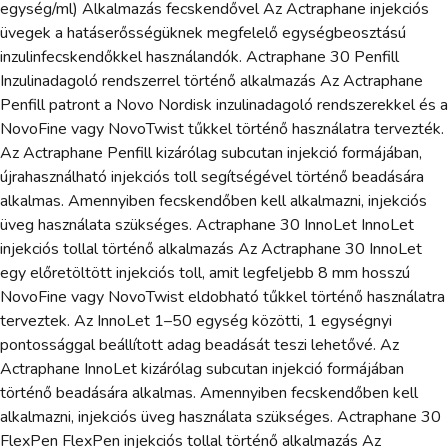
egység/ml) Alkalmazás fecskendővel Az Actraphane injekciós
üvegek a hatáserősségüknek megfelelő egységbeosztású
inzulinfecskendőkkel használandók. Actraphane 30 Penfill
Inzulinadagoló rendszerrel történő alkalmazás Az Actraphane
Penfill patront a Novo Nordisk inzulinadagoló rendszerekkel és a
NovoFine vagy NovoTwist tűkkel történő használatra tervezték.
Az Actraphane Penfill kizárólag subcutan injekció formájában,
újrahasználható injekciós toll segítségével történő beadására
alkalmas. Amennyiben fecskendőben kell alkalmazni, injekciós
üveg használata szükséges. Actraphane 30 InnoLet InnoLet
injekciós tollal történő alkalmazás Az Actraphane 30 InnoLet
egy előretöltött injekciós toll, amit legfeljebb 8 mm hosszú
NovoFine vagy NovoTwist eldobható tűkkel történő használatra
terveztek. Az InnoLet 1–50 egység közötti, 1 egységnyi
pontossággal beállított adag beadását teszi lehetővé. Az
Actraphane InnoLet kizárólag subcutan injekció formájában
történő beadására alkalmas. Amennyiben fecskendőben kell
alkalmazni, injekciós üveg használata szükséges. Actraphane 30
FlexPen FlexPen injekciós tollal történő alkalmazás Az