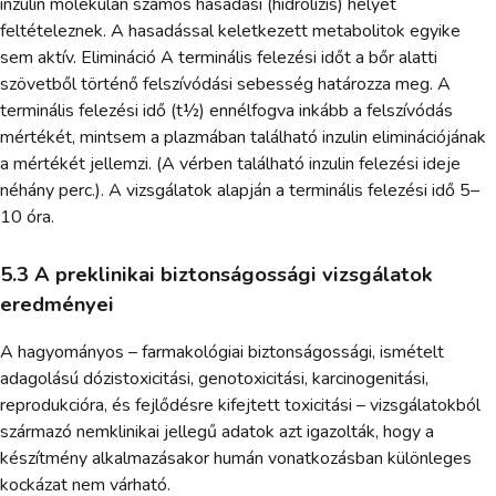
inzulin molekulán számos hasadási (hidrolízis) helyet
feltételeznek. A hasadással keletkezett metabolitok egyike
sem aktív. Elimináció A terminális felezési időt a bőr alatti
szövetből történő felszívódási sebesség határozza meg. A
terminális felezési idő (t½) ennélfogva inkább a felszívódás
mértékét, mintsem a plazmában található inzulin eliminációjának
a mértékét jellemzi. (A vérben található inzulin felezési ideje
néhány perc.). A vizsgálatok alapján a terminális felezési idő 5–
10 óra.
5.3 A preklinikai biztonságossági vizsgálatok
eredményei
A hagyományos – farmakológiai biztonságossági, ismételt
adagolású dózistoxicitási, genotoxicitási, karcinogenitási,
reprodukcióra, és fejlődésre kifejtett toxicitási – vizsgálatokból
származó nemklinikai jellegű adatok azt igazolták, hogy a
készítmény alkalmazásakor humán vonatkozásban különleges
kockázat nem várható.