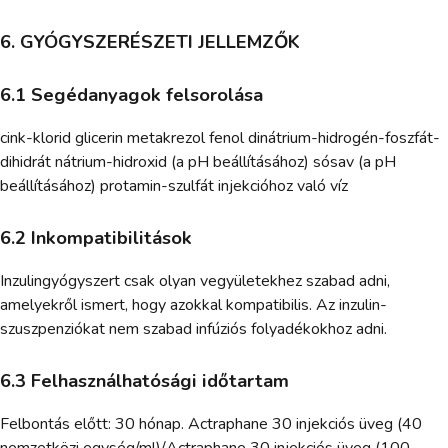
6. GYÓGYSZERÉSZETI JELLEMZŐK
6.1 Segédanyagok felsorolása
cink-klorid glicerin metakrezol fenol dinátrium-hidrogén-foszfát-
dihidrát nátrium-hidroxid (a pH beállításához) sósav (a pH
beállításához) protamin-szulfát injekcióhoz való víz
6.2 Inkompatibilitások
Inzulingyógyszert csak olyan vegyületekhez szabad adni,
amelyekről ismert, hogy azokkal kompatibilis. Az inzulin-
szuszpenziókat nem szabad infúziós folyadékokhoz adni.
6.3 Felhasználhatósági időtartam
Felbontás előtt: 30 hónap. Actraphane 30 injekciós üveg (40