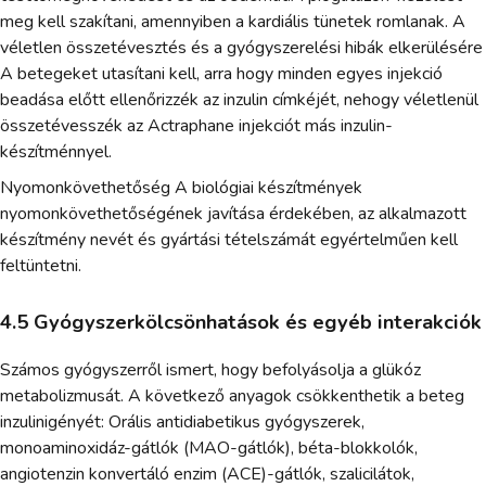
meg kell szakítani, amennyiben a kardiális tünetek romlanak. A
véletlen összetévesztés és a gyógyszerelési hibák elkerülésére
A betegeket utasítani kell, arra hogy minden egyes injekció
beadása előtt ellenőrizzék az inzulin címkéjét, nehogy véletlenül
összetévesszék az Actraphane injekciót más inzulin-
készítménnyel.
Nyomonkövethetőség A biológiai készítmények
nyomonkövethetőségének javítása érdekében, az alkalmazott
készítmény nevét és gyártási tételszámát egyértelműen kell
feltüntetni.
4.5 Gyógyszerkölcsönhatások és egyéb interakciók
Számos gyógyszerről ismert, hogy befolyásolja a glükóz
metabolizmusát. A következő anyagok csökkenthetik a beteg
inzulinigényét: Orális antidiabetikus gyógyszerek,
monoaminoxidáz-gátlók (MAO-gátlók), béta-blokkolók,
angiotenzin konvertáló enzim (ACE)-gátlók, szalicilátok,