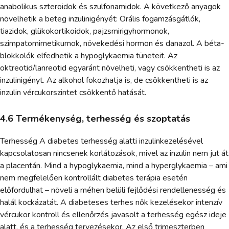
anabolikus szteroidok és szulfonamidok. A következő anyagok
növelhetik a beteg inzulinigényét: Orális fogamzásgátlók,
tiazidok, glükokortikoidok, pajzsmirigyhormonok,
szimpatomimetikumok, növekedési hormon és danazol. A béta-
blokkolók elfedhetik a hypoglykaemia tüneteit. Az
oktreotid/lanreotid egyaránt növelheti, vagy csökkentheti is az
inzulinigényt. Az alkohol fokozhatja is, de csökkentheti is az
inzulin vércukorszintet csökkentő hatását.
4.6 Termékenység, terhesség és szoptatás
Terhesség A diabetes terhesség alatti inzulinkezelésével
kapcsolatosan nincsenek korlátozások, mivel az inzulin nem jut át
a placentán. Mind a hypoglykaemia, mind a hyperglykaemia – ami
nem megfelelően kontrollált diabetes terápia esetén
előfordulhat – növeli a méhen belüli fejlődési rendellenesség és
halál kockázatát. A diabeteses terhes nők kezelésekor intenzív
vércukor kontroll és ellenőrzés javasolt a terhesség egész ideje
alatt, és a terhesség tervezésekor. Az első trimeszterben