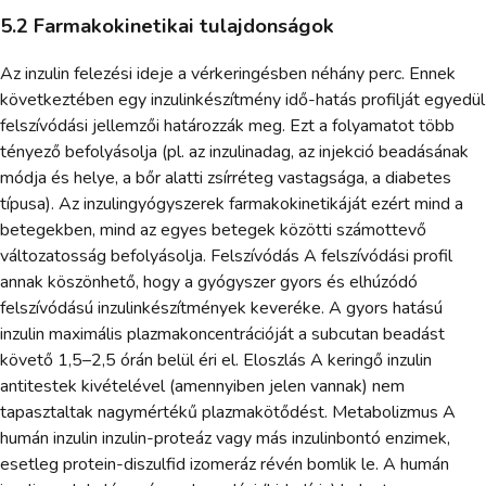
5.2 Farmakokinetikai tulajdonságok
Az inzulin felezési ideje a vérkeringésben néhány perc. Ennek
következtében egy inzulinkészítmény idő-hatás profilját egyedül
felszívódási jellemzői határozzák meg. Ezt a folyamatot több
tényező befolyásolja (pl. az inzulinadag, az injekció beadásának
módja és helye, a bőr alatti zsírréteg vastagsága, a diabetes
típusa). Az inzulingyógyszerek farmakokinetikáját ezért mind a
betegekben, mind az egyes betegek közötti számottevő
változatosság befolyásolja. Felszívódás A felszívódási profil
annak köszönhető, hogy a gyógyszer gyors és elhúzódó
felszívódású inzulinkészítmények keveréke. A gyors hatású
inzulin maximális plazmakoncentrációját a subcutan beadást
követő 1,5–2,5 órán belül éri el. Eloszlás A keringő inzulin
antitestek kivételével (amennyiben jelen vannak) nem
tapasztaltak nagymértékű plazmakötődést. Metabolizmus A
humán inzulin inzulin-proteáz vagy más inzulinbontó enzimek,
esetleg protein-diszulfid izomeráz révén bomlik le. A humán