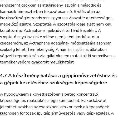
rendszerint csökken az inzulinigény, azután a második és
harmadik trimeszterben fokozatosan nő. Szülés után az
inzulinszükséglet rendszerint gyorsan visszatér a terhességet
megelőző szintre. Szoptatás A szoptatás ideje alatt nem kell
korlátozni az Actraphane injekcióval történő kezelést. A
szoptató anya inzulinkezelése nem jelent kockázatot a
csecsemőre, az Actraphane adagjának módosítására azonban
szükség lehet. Termékenység A humán inzulinnal állatokon
végzett reprodukciós vizsgálatok nem mutattak ki semmilyen, a
termékenységre gyakorolt mellékhatást.
4.7 A készítmény hatásai a gépjárművezetéshez és
a gépek kezeléséhez szükséges képességekre
A hypoglykaemia következtében a beteg koncentráló
képessége és reakciókészsége károsodhat. Ez kockázatot
jelenthet azokban az esetekben, amikor ezek a képességek
különösen fontosak (pl. gépjárművezetés vagy gépkezelés). A