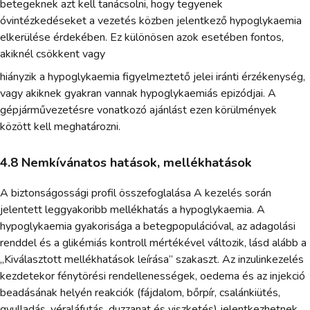
betegeknek azt kell tanácsolni, hogy tegyenek
óvintézkedéseket a vezetés közben jelentkező hypoglykaemia
elkerülése érdekében. Ez különösen azok esetében fontos,
akiknél csökkent vagy
hiányzik a hypoglykaemia figyelmeztető jelei iránti érzékenység,
vagy akiknek gyakran vannak hypoglykaemiás epizódjai. A
gépjárművezetésre vonatkozó ajánlást ezen körülmények
között kell meghatározni.
4.8 Nemkívánatos hatások, mellékhatások
A biztonságossági profil összefoglalása A kezelés során
jelentett leggyakoribb mellékhatás a hypoglykaemia. A
hypoglykaemia gyakorisága a betegpopulációval, az adagolási
renddel és a glikémiás kontroll mértékével változik, lásd alább a
„Kiválasztott mellékhatások leírása” szakaszt. Az inzulinkezelés
kezdetekor fénytörési rendellenességek, oedema és az injekció
beadásának helyén reakciók (fájdalom, bőrpír, csalánkiütés,
gyulladás, véraláfutás, duzzanat és viszketés) jelentkezhetnek.