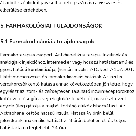
át adott szénhidrát javasolt a beteg számára a visszaesés
elkerülése érdekében.
5. FARMAKOLÓGIAI TULAJDONSÁGOK
5.1 Farmakodinámiás tulajdonságok
Farmakoterápiás csoport: Antidiabetikus terápia. Inzulinok és
analógjaik injekcióhoz, intermedier vagy hosszú hatástartamú és
gyors hatású kombinációja, (humán) inzulin. ATC kód: A10AD01.
Hatásmechanizmus és farmakodinámiás hatások Az inzulin
vércukorcsökkentő hatása annak következtében jön létre, hogy
egyrészt az izom- és zsírsejteken található inzulinreceptorokhoz
kötődve elősegíti a sejtek glükóz felvételét, másrészt ezzel
egyidejűleg gátolja a májból történő glükóz kibocsátást. Az
Actraphane kettős hatású inzulin. Hatása ½ órán belül
jelentkezik, maximális hatását 2–8 órán belül éri el, és teljes
hatástartama legfeljebb 24 óra.