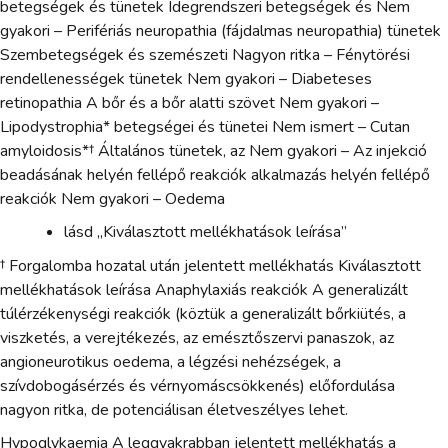
betegségek és tünetek Idegrendszeri betegségek és Nem
gyakori – Perifériás neuropathia (fájdalmas neuropathia) tünetek
Szembetegségek és szemészeti Nagyon ritka – Fénytörési
rendellenességek tünetek Nem gyakori – Diabeteses
retinopathia A bőr és a bőr alatti szövet Nem gyakori –
Lipodystrophia* betegségei és tünetei Nem ismert – Cutan
amyloidosis*† Általános tünetek, az Nem gyakori – Az injekció
beadásának helyén fellépő reakciók alkalmazás helyén fellépő
reakciók Nem gyakori – Oedema
lásd „Kiválasztott mellékhatások leírása”
† Forgalomba hozatal után jelentett mellékhatás Kiválasztott
mellékhatások leírása Anaphylaxiás reakciók A generalizált
túlérzékenységi reakciók (köztük a generalizált bőrkiütés, a
viszketés, a verejtékezés, az emésztőszervi panaszok, az
angioneurotikus oedema, a légzési nehézségek, a
szívdobogásérzés és vérnyomáscsökkenés) előfordulása
nagyon ritka, de potenciálisan életveszélyes lehet.
Hypoglykaemia A leggyakrabban jelentett mellékhatás a