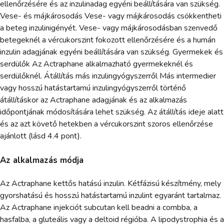
ellenőrzésére és az inzulinadag egyéni beállítására van szükség.
Vese- és májkárosodás Vese- vagy májkárosodás csökkentheti
a beteg inzulinigényét. Vese- vagy májkárosodásban szenvedő
betegeknél a vércukorszint fokozott ellenőrzésére és a humán
inzulin adagjának egyéni beállítására van szükség. Gyermekek és
serdülők Az Actraphane alkalmazható gyermekeknél és
serdülőknél. Átállítás más inzulingyógyszerről Más intermedier
vagy hosszú hatástartamú inzulingyógyszerről történő
átállításkor az Actraphane adagjának és az alkalmazás
időpontjának módosítására lehet szükség. Az átállítás ideje alatt
és az azt követő hetekben a vércukorszint szoros ellenőrzése
ajánlott (lásd 4.4 pont).
Az alkalmazás módja
Az Actraphane kettős hatású inzulin. Kétfázisú készítmény, mely
gyorshatású és hosszú hatástartamú inzulint egyaránt tartalmaz.
Az Actraphane injekciót subcutan kell beadni a combba, a
hasfalba, a gluteális vagy a deltoid régióba. A lipodystrophia és a