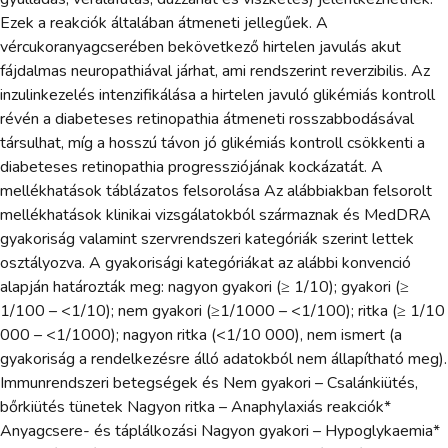
Ezek a reakciók általában átmeneti jellegűek. A
vércukoranyagcserében bekövetkező hirtelen javulás akut
fájdalmas neuropathiával járhat, ami rendszerint reverzibilis. Az
inzulinkezelés intenzifikálása a hirtelen javuló glikémiás kontroll
révén a diabeteses retinopathia átmeneti rosszabbodásával
társulhat, míg a hosszú távon jó glikémiás kontroll csökkenti a
diabeteses retinopathia progressziójának kockázatát. A
mellékhatások táblázatos felsorolása Az alábbiakban felsorolt
mellékhatások klinikai vizsgálatokból származnak és MedDRA
gyakoriság valamint szervrendszeri kategóriák szerint lettek
osztályozva. A gyakorisági kategóriákat az alábbi konvenció
alapján határozták meg: nagyon gyakori (≥ 1/10); gyakori (≥
1/100 – <1/10); nem gyakori (≥1/1000 – <1/100); ritka (≥ 1/10
000 – <1/1000); nagyon ritka (<1/10 000), nem ismert (a
gyakoriság a rendelkezésre álló adatokból nem állapítható meg).
Immunrendszeri betegségek és Nem gyakori – Csalánkiütés,
bőrkiütés tünetek Nagyon ritka – Anaphylaxiás reakciók*
Anyagcsere- és táplálkozási Nagyon gyakori – Hypoglykaemia*