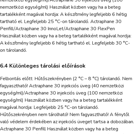
nemzetközi egység/ml)/Actraphane 30 injekciós üveg (100
nemzetközi egység/ml) Használat közben vagy ha a beteg
tartalékként magával hordja: A készítmény legfeljebb 6 hétig
tartható el. Legfeljebb 25 °C-on tárolandó. Actraphane 30
Penfill/Actraphane 30 InnoLet/Actraphane 30 FlexPen
Használat közben vagy ha a beteg tartalékként magával hordja:
A készítmény legfeljebb 6 hétig tartható el. Legfeljebb 30 °C-
on tárolandó.
6.4 Különleges tárolási előírások
Felbontás előtt: Hűtőszekrényben (2 °C – 8 °C) tárolandó. Nem
fagyasztható! Actraphane 30 injekciós üveg (40 nemzetközi
egység/ml)/Actraphane 30 injekciós üveg (100 nemzetközi
egység/ml) Használat közben vagy ha a beteg tartalékként
magával hordja: Legfeljebb 25 °C-on tárolandó.
Hűtőszekrényben nem tárolható! Nem fagyasztható! A fénytől
való védelem érdekében az injekciós üveget tartsa a dobozában.
Actraphane 30 Penfill Használat közben vagy ha a beteg