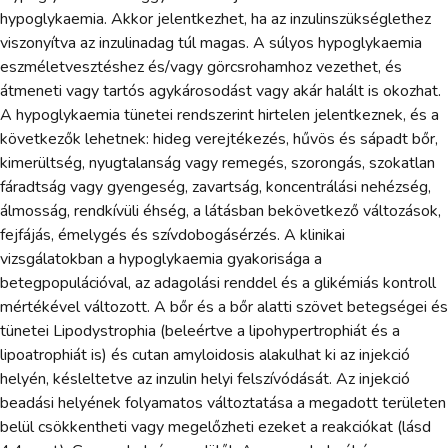
hypoglykaemia. Akkor jelentkezhet, ha az inzulinszükséglethez
viszonyítva az inzulinadag túl magas. A súlyos hypoglykaemia
eszméletvesztéshez és/vagy görcsrohamhoz vezethet, és
átmeneti vagy tartós agykárosodást vagy akár halált is okozhat.
A hypoglykaemia tünetei rendszerint hirtelen jelentkeznek, és a
következők lehetnek: hideg verejtékezés, hűvös és sápadt bőr,
kimerültség, nyugtalanság vagy remegés, szorongás, szokatlan
fáradtság vagy gyengeség, zavartság, koncentrálási nehézség,
álmosság, rendkívüli éhség, a látásban bekövetkező változások,
fejfájás, émelygés és szívdobogásérzés. A klinikai
vizsgálatokban a hypoglykaemia gyakorisága a
betegpopulációval, az adagolási renddel és a glikémiás kontroll
mértékével változott. A bőr és a bőr alatti szövet betegségei és
tünetei Lipodystrophia (beleértve a lipohypertrophiát és a
lipoatrophiát is) és cutan amyloidosis alakulhat ki az injekció
helyén, késleltetve az inzulin helyi felszívódását. Az injekció
beadási helyének folyamatos változtatása a megadott területen
belül csökkentheti vagy megelőzheti ezeket a reakciókat (lásd