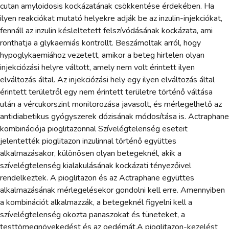
cutan amyloidosis kockázatának csökkentése érdekében. Ha
ilyen reakciókat mutató helyekre adják be az inzulin-injekciókat,
fennáll az inzulin késleltetett felszívódásának kockázata, ami
ronthatja a glykaemiás kontrollt. Beszámoltak arról, hogy
hypoglykaemiához vezetett, amikor a beteg hirtelen olyan
injekciózási helyre váltott, amely nem volt érintett ilyen
elváltozás által. Az injekciózási hely egy ilyen elváltozás által
érintett területről egy nem érintett területre történő váltása
után a vércukorszint monitorozása javasolt, és mérlegelhető az
antidiabetikus gyógyszerek dózisának módosítása is. Actraphane
kombinációja pioglitazonnal Szívelégtelenség eseteit
jelentették pioglitazon inzulinnal történő együttes
alkalmazásakor, különösen olyan betegeknél, akik a
szívelégtelenség kialakulásának kockázati tényezőivel
rendelkeztek. A pioglitazon és az Actraphane együttes
alkalmazásának mérlegelésekor gondolni kell erre. Amennyiben
a kombinációt alkalmazzák, a betegeknél figyelni kell a
szívelégtelenség okozta panaszokat és tüneteket, a
testtömegnövekedést és az oedémát.A pioglitazon-kezelést