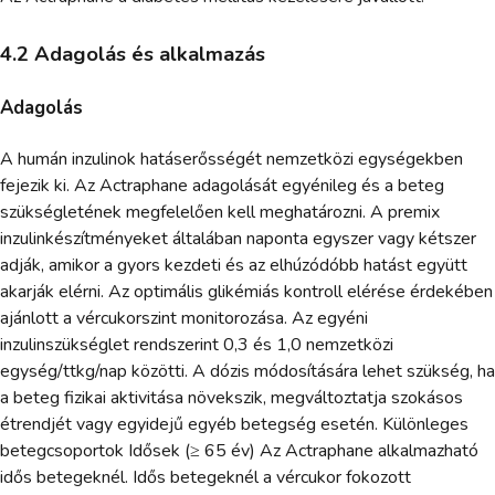
4.2 Adagolás és alkalmazás
Adagolás
A humán inzulinok hatáserősségét nemzetközi egységekben
fejezik ki. Az Actraphane adagolását egyénileg és a beteg
szükségletének megfelelően kell meghatározni. A premix
inzulinkészítményeket általában naponta egyszer vagy kétszer
adják, amikor a gyors kezdeti és az elhúzódóbb hatást együtt
akarják elérni. Az optimális glikémiás kontroll elérése érdekében
ajánlott a vércukorszint monitorozása. Az egyéni
inzulinszükséglet rendszerint 0,3 és 1,0 nemzetközi
egység/ttkg/nap közötti. A dózis módosítására lehet szükség, ha
a beteg fizikai aktivitása növekszik, megváltoztatja szokásos
étrendjét vagy egyidejű egyéb betegség esetén. Különleges
betegcsoportok Idősek (≥ 65 év) Az Actraphane alkalmazható
idős betegeknél. Idős betegeknél a vércukor fokozott