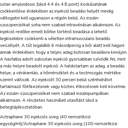
cutan amyloidosis (lásd 4.4 és 4.8 pont) kockázatának
csökkentése érdekében az injekció beadási helyét mindig
váltogatni kell ugyanazon a régión belül. Az inzulin-
szuszpenziókat soha nem szabad intravénásan alkalmazni. Az
injekció redőbe emelt bőrbe történő beadása a lehető
legkisebbre csökkenti a véletlen intramuscularis beadás
veszélyét. A tűt legalább 6 másodpercig a bőr alatt kell hagyni
annak érdekében, hogy a teljes adag biztosan beadásra kerüljön.
A hasfalba adott subcutan injekció gyorsabban szívódik fel, mint
a más helyre beadott injekció. A hatástartam az adag, a beadás
helye, a véráramlás, a hőmérséklet és a testmozgás mértéke
szerint változik. Az injekciót 30 percen belül szénhidrátot
tartalmazó főétkezésnek vagy köztes étkezésnek kell követnie.
Az inzulin-szuszpenziókat nem szabad inzulinpumpában
alkalmazni. A részletes használati utasítást lásd a
betegtájékoztatóban.
Actraphane 30 injekciós üveg (40 nemzetközi
egység/ml)/Actraphane 30 injekciós üveg (100 nemzetközi