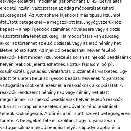
és/vagy előállítási módjának (rekombináns DNS, illetve állati
eredetű inzulin) változtatása az adag módosítását teheti
szükségessé. Az Actraphane injekcióra más típusú inzulinról
átállított betegeknél – a megszokott inzulingyógyszerükhöz
képest – a napi injekciók számának növelésére vagy a dózis
változtatására lehet szükség. Ha módosításra van szükség,
akkor az történhet az első dózissal, vagy az első néhány hét,
illetve hónap alatt. Az injekció beadásának helyén fellépő
reakciók Mint minden inzulinkezelés során az injekció beadásának
helyén reakciók jelentkezhetnek, köztük fájdalom, bőrpír,
csalánkiütés, gyulladás, véraláfutás, duzzanat és viszketés. Egy
adott területen belül az injekció beadási helyének folyamatos
váltogatása csökkenti ezeknek a reakcióknak a kockázatát. A
reakciók rendszerint néhány nap vagy néhány hét alatt
megszűnnek. Az injekció beadásának helyén fellépő reakciók
ritkán az Actraphane kezelés injekcióval történő leállítását
tehetik szükségessé. A bőr és a bőr alatti szövet betegségei és
tünetei A betegeket fel kell szólítani, hogy folyamatosan
váltogassák az injekció beadási helyét a lipodystrophia és a