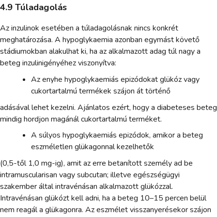
4.9 Túladagolás
Az inzulinok esetében a túladagolásnak nincs konkrét
meghatározása. A hypoglykaemia azonban egymást követő
stádiumokban alakulhat ki, ha az alkalmazott adag túl nagy a
beteg inzulinigényéhez viszonyítva:
Az enyhe hypoglykaemiás epizódokat glükóz vagy
cukortartalmú termékek szájon át történő
adásával lehet kezelni. Ajánlatos ezért, hogy a diabeteses beteg
mindig hordjon magánál cukortartalmú terméket.
A súlyos hypoglykaemiás epizódok, amikor a beteg
eszméletlen glükagonnal kezelhetők
(0,5-től 1,0 mg-ig), amit az erre betanított személy ad be
intramuscularisan vagy subcutan; illetve egészségügyi
szakember által intravénásan alkalmazott glükózzal.
Intravénásan glükózt kell adni, ha a beteg 10–15 percen belül
nem reagál a glükagonra. Az eszmélet visszanyerésekor szájon