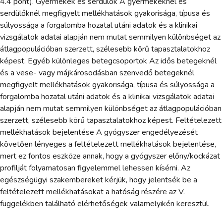
4.4 pont). Gyermekek és serdülők A gyermekeknél és
serdülőknél megfigyelt mellékhatások gyakorisága, típusa és
súlyossága a forgalomba hozatal utáni adatok és a klinikai
vizsgálatok adatai alapján nem mutat semmilyen különbséget az
átlagpopulációban szerzett, szélesebb körű tapasztalatokhoz
képest. Egyéb különleges betegcsoportok Az idős betegeknél
és a vese- vagy májkárosodásban szenvedő betegeknél
megfigyelt mellékhatások gyakorisága, típusa és súlyossága a
forgalomba hozatal utáni adatok és a klinikai vizsgálatok adatai
alapján nem mutat semmilyen különbséget az átlagpopulációban
szerzett, szélesebb körű tapasztalatokhoz képest. Feltételezett
mellékhatások bejelentése A gyógyszer engedélyezését
követően lényeges a feltételezett mellékhatások bejelentése,
mert ez fontos eszköze annak, hogy a gyógyszer előny/kockázat
profilját folyamatosan figyelemmel lehessen kísérni. Az
egészségügyi szakembereket kérjük, hogy jelentsék be a
feltételezett mellékhatásokat a hatóság részére az V.
függelékben található elérhetőségek valamelyikén keresztül.