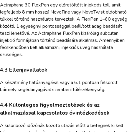
Actraphane 30 FlexPen egy előretöltött injekciós toll, amit
legfeljebb 8 mm hosszú NovoFine vagy NovoTwist eldobható
tűkkel történő használatra terveztek. A FlexPen 1–60 egység
közötti, 1 egységnyi pontossággal beállított adag beadását
teszi lehetővé. Az Actraphane FlexPen kizárólag subcutan
injekció formájában történő beadására alkalmas. Amennyiben
fecskendőben kell alkalmazni, injekciós üveg használata
szükséges.
4.3 Ellenjavallatok
A készítmény hatóanyagával vagy a 6.1 pontban felsorolt
bármely segédanyagával szembeni túlérzékenység.
4.4 Különleges figyelmeztetések és az
alkalmazással kapcsolatos óvintézkedések
A különböző időzónák közötti utazás előtt a betegnek ki kell