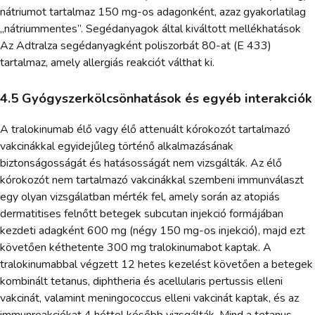
nátriumot tartalmaz 150 mg-os adagonként, azaz gyakorlatilag
„nátriummentes”. Segédanyagok által kiváltott mellékhatások
Az Adtralza segédanyagként poliszorbát 80-at (E 433)
tartalmaz, amely allergiás reakciót válthat ki.
4.5 Gyógyszerkölcsönhatások és egyéb interakciók
A tralokinumab élő vagy élő attenuált kórokozót tartalmazó
vakcinákkal egyidejűleg történő alkalmazásának
biztonságosságát és hatásosságát nem vizsgálták. Az élő
kórokozót nem tartalmazó vakcinákkal szembeni immunválaszt
egy olyan vizsgálatban mérték fel, amely során az atopiás
dermatitises felnőtt betegek subcutan injekció formájában
kezdeti adagként 600 mg (négy 150 mg-os injekció), majd ezt
követően kéthetente 300 mg tralokinumabot kaptak. A
tralokinumabbal végzett 12 hetes kezelést követően a betegek
kombinált tetanus, diphtheria és acellularis pertussis elleni
vakcinát, valamint meningococcus elleni vakcinát kaptak, és az
immunreakciókat 4 héttel később vizsgálták. Mind a tetanus-