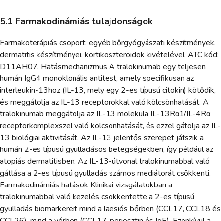
5.1 Farmakodinámiás tulajdonságok
Farmakoterápiás csoport: egyéb bőrgyógyászati készítmények,
dermatitis készítményei, kortikoszteroidok kivételével, ATC kód:
D11AH07. Hatásmechanizmus A tralokinumab egy teljesen
humán IgG4 monoklonális antitest, amely specifikusan az
interleukin-13hoz (IL-13, mely egy 2-es típusú citokin) kötődik,
és meggátolja az IL-13 receptorokkal való kölcsönhatását. A
tralokinumab meggátolja az IL-13 molekula IL-13Rα1/IL-4Rα
receptorkomplexszel való kölcsönhatását, és ezzel gátolja az IL-
13 biológiai aktivitását. Az IL-13 jelentős szerepet játszik a
humán 2-es típusú gyulladásos betegségekben, így például az
atopiás dermatitisben. Az IL-13-útvonal tralokinumabbal való
gátlása a 2-es típusú gyulladás számos mediátorát csökkenti.
Farmakodinámiás hatások Klinikai vizsgálatokban a
tralokinumabbal való kezelés csökkentette a 2-es típusú
gyulladás biomarkereit mind a laesiós bőrben (CCL17, CCL18 és
CCL26), mind a vérben (CCL17, periosztin és IgE). Ezenkívül a