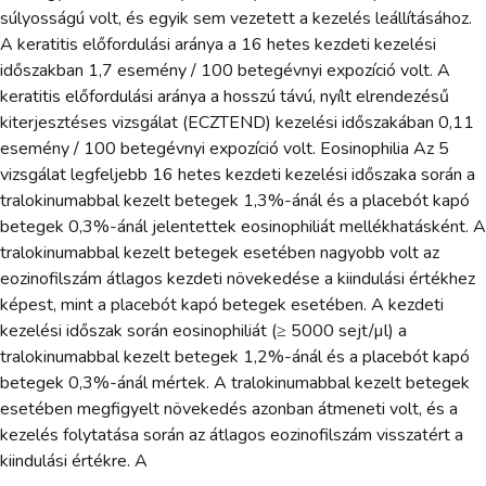
súlyosságú volt, és egyik sem vezetett a kezelés leállításához.
A keratitis előfordulási aránya a 16 hetes kezdeti kezelési
időszakban 1,7 esemény / 100 betegévnyi expozíció volt. A
keratitis előfordulási aránya a hosszú távú, nyílt elrendezésű
kiterjesztéses vizsgálat (ECZTEND) kezelési időszakában 0,11
esemény / 100 betegévnyi expozíció volt. Eosinophilia Az 5
vizsgálat legfeljebb 16 hetes kezdeti kezelési időszaka során a
tralokinumabbal kezelt betegek 1,3%-ánál és a placebót kapó
betegek 0,3%-ánál jelentettek eosinophiliát mellékhatásként. A
tralokinumabbal kezelt betegek esetében nagyobb volt az
eozinofilszám átlagos kezdeti növekedése a kiindulási értékhez
képest, mint a placebót kapó betegek esetében. A kezdeti
kezelési időszak során eosinophiliát (≥ 5000 sejt/µl) a
tralokinumabbal kezelt betegek 1,2%-ánál és a placebót kapó
betegek 0,3%-ánál mértek. A tralokinumabbal kezelt betegek
esetében megfigyelt növekedés azonban átmeneti volt, és a
kezelés folytatása során az átlagos eozinofilszám visszatért a
kiindulási értékre. A