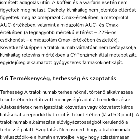
ismételt adagolás után. A koffein és a warfarin esetén nem
figyeltek meg hatást. Csekély, klinikailag nem jelentős eltérést
figyeltek meg az omeprazol Cmax-értékében, a metoprolol
AUC-értékében, valamint a midazolám AUC- és Cmax-
értékében (a legnagyobb mértékű eltérést – 22%-os
csökkenést – a midazolám Cmax-értékében észlelték).
Következésképpen a tralokinumab várhatóan nem befolyásolja
klinikailag releváns mértékben a CYPenzimek által metabolizált,
egyidejűleg alkalmazott gyógyszerek farmakokinetikáját.
4.6 Termékenység, terhesség és szoptatás
Terhesség A tralokinumab terhes nőknél történő alkalmazása
tekintetében korlátozott mennyiségű adat áll rendelkezésre.
Állatkísérletek nem igazoltak közvetlen vagy közvetett káros
hatásokat a reproduktív toxicitás tekintetében (lásd 5.3 pont). A
tralokinumab alkalmazása elővigyázatosságból kerülendő a
terhesség alatt. Szoptatás Nem ismert, hogy a tralokinumab
kiválasztódik-e a humán anyatejbe, vagy hogy szisztémásan