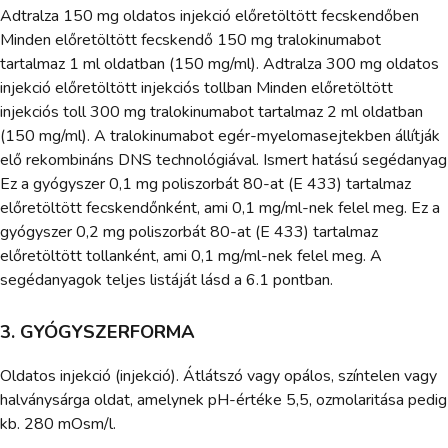
Adtralza 150 mg oldatos injekció előretöltött fecskendőben
Minden előretöltött fecskendő 150 mg tralokinumabot
tartalmaz 1 ml oldatban (150 mg/ml). Adtralza 300 mg oldatos
injekció előretöltött injekciós tollban Minden előretöltött
injekciós toll 300 mg tralokinumabot tartalmaz 2 ml oldatban
(150 mg/ml). A tralokinumabot egér-myelomasejtekben állítják
elő rekombináns DNS technológiával. Ismert hatású segédanyag
Ez a gyógyszer 0,1 mg poliszorbát 80-at (E 433) tartalmaz
előretöltött fecskendőnként, ami 0,1 mg/ml-nek felel meg. Ez a
gyógyszer 0,2 mg poliszorbát 80-at (E 433) tartalmaz
előretöltött tollanként, ami 0,1 mg/ml-nek felel meg. A
segédanyagok teljes listáját lásd a 6.1 pontban.
3. GYÓGYSZERFORMA
Oldatos injekció (injekció). Átlátszó vagy opálos, színtelen vagy
halványsárga oldat, amelynek pH-értéke 5,5, ozmolaritása pedig
kb. 280 mOsm/l.