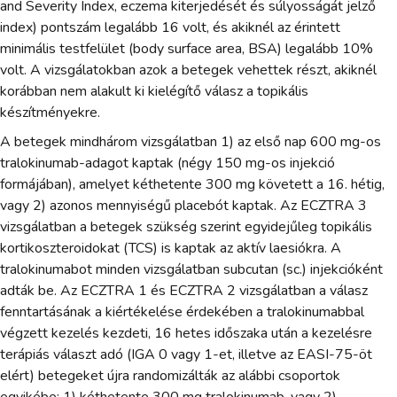
and Severity Index, eczema kiterjedését és súlyosságát jelző
index) pontszám legalább 16 volt, és akiknél az érintett
minimális testfelület (body surface area, BSA) legalább 10%
volt. A vizsgálatokban azok a betegek vehettek részt, akiknél
korábban nem alakult ki kielégítő válasz a topikális
készítményekre.
A betegek mindhárom vizsgálatban 1) az első nap 600 mg-os
tralokinumab-adagot kaptak (négy 150 mg-os injekció
formájában), amelyet kéthetente 300 mg követett a 16. hétig,
vagy 2) azonos mennyiségű placebót kaptak. Az ECZTRA 3
vizsgálatban a betegek szükség szerint egyidejűleg topikális
kortikoszteroidokat (TCS) is kaptak az aktív laesiókra. A
tralokinumabot minden vizsgálatban subcutan (sc.) injekcióként
adták be. Az ECZTRA 1 és ECZTRA 2 vizsgálatban a válasz
fenntartásának a kiértékelése érdekében a tralokinumabbal
végzett kezelés kezdeti, 16 hetes időszaka után a kezelésre
terápiás választ adó (IGA 0 vagy 1-et, illetve az EASI-75-öt
elért) betegeket újra randomizálták az alábbi csoportok