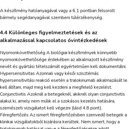
A készítmény hatóanyagával vagy a 6.1 pontban felsorolt
bármely segédanyagával szembeni túlérzékenység.
4.4 Különleges figyelmeztetések és az
alkalmazással kapcsolatos óvintézkedések
Nyomonkövethetőség A biológiai készítmények könnyebb
nyomonkövethetősége érdekében az alkalmazott készítmény
nevét és gyártási tételszámát egyértelműen kell dokumentálni.
Hypersensitivitas Azonnali vagy késői szisztémás
hypersensitivitási reakció esetén a tralokinumab alkalmazását le
kell állítani, majd meg kell kezdeni a megfelelő kezelést.
Conjunctivitis Azoknál a betegeknél, akiknél olyan conjunctivitis
alakul ki, amely nem múlik el a szokásos kezelés hatására,
szemészeti vizsgálatot kell végezni (lásd 4.8 pont).
Féregfertőzés Az ismert féregfertőzésben szenvedő betegek a
klinikai vizsgálatokból kizárásra kerültek. Nem ismert, hogy a
tralokinumab hatással van-e a féregfertőzésekre adott