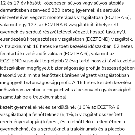
12 és 17 év közötti, közepesen súlyos vagy súlyos atopiás
dermatitisben szenvedő 289 beteg (gyermek és serdülő)
részvételével végzett monoterápiás vizsgálatban (ECZTRA 6),
valamint egy 127, az ECZTRA 6 vizsgálatból áthelyezett
gyermek és serdülő részvételével végzett hosszú távú, nyílt
elrendezésű kiterjesztéses vizsgálatban (ECZTEND) vizsgálták.
A tralokinumab 16 hetes kezdeti kezelési időszakban, 52 hetes
fenntartó kezelési időszakban (ECZTRA 6), valamint az
ECZTEND vizsgálat legfeljebb 2 évig tartó, hosszú távú kezelési
időszakában megfigyelt biztonságossági profilja összességében
hasonló volt, mint a felnőttek körében végzett vizsgálatokban
megfigyelt biztonságossági profil. A 16 hetes kezdeti kezelési
időszakban azonban a conjunctivitis alacsonyabb gyakoriságáról
számoltak be a tralokinumabbal
kezelt gyermekeknél és serdülőknél (1,0% az ECZTRA 6
vizsgálatban) a felnőttekhez (5,4%, 5 vizsgálat összesített
eredményei alapján) képest, és a felnőttekkel ellentétben a
gyermekeknél és a serdülőknél a tralokinumab és a placebo