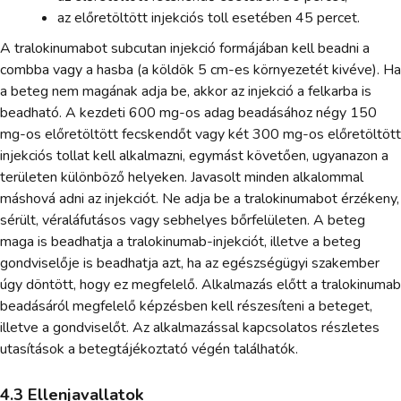
az előretöltött injekciós toll esetében 45 percet.
A tralokinumabot subcutan injekció formájában kell beadni a
combba vagy a hasba (a köldök 5 cm-es környezetét kivéve). Ha
a beteg nem magának adja be, akkor az injekció a felkarba is
beadható. A kezdeti 600 mg-os adag beadásához négy 150
mg-os előretöltött fecskendőt vagy két 300 mg-os előretöltött
injekciós tollat kell alkalmazni, egymást követően, ugyanazon a
területen különböző helyeken. Javasolt minden alkalommal
máshová adni az injekciót. Ne adja be a tralokinumabot érzékeny,
sérült, véraláfutásos vagy sebhelyes bőrfelületen. A beteg
maga is beadhatja a tralokinumab-injekciót, illetve a beteg
gondviselője is beadhatja azt, ha az egészségügyi szakember
úgy döntött, hogy ez megfelelő. Alkalmazás előtt a tralokinumab
beadásáról megfelelő képzésben kell részesíteni a beteget,
illetve a gondviselőt. Az alkalmazással kapcsolatos részletes
utasítások a betegtájékoztató végén találhatók.
4.3 Ellenjavallatok