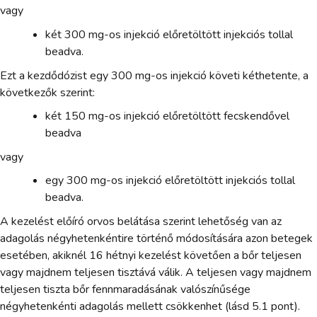
vagy
két 300 mg-os injekció előretöltött injekciós tollal
beadva.
Ezt a kezdődózist egy 300 mg-os injekció követi kéthetente, a
következők szerint:
két 150 mg-os injekció előretöltött fecskendővel
beadva
vagy
egy 300 mg-os injekció előretöltött injekciós tollal
beadva.
A kezelést előíró orvos belátása szerint lehetőség van az
adagolás négyhetenkéntire történő módosítására azon betegek
esetében, akiknél 16 hétnyi kezelést követően a bőr teljesen
vagy majdnem teljesen tisztává válik. A teljesen vagy majdnem
teljesen tiszta bőr fennmaradásának valószínűsége
négyhetenkénti adagolás mellett csökkenhet (lásd 5.1 pont).