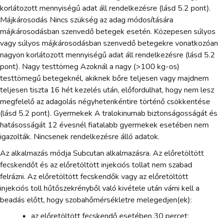
korlátozott mennyiségű adat áll rendelkezésre (lásd 5.2 pont).
Májkárosodás Nincs szükség az adag módosítására
májkárosodásban szenvedő betegek esetén. Közepesen súlyos
vagy súlyos májkárosodásban szenvedő betegekre vonatkozóan
nagyon korlátozott mennyiségű adat áll rendelkezésre (lásd 5.2
pont). Nagy testtömeg Azoknál a nagy (>100 kg-os)
testtömegű betegeknél, akiknek bőre teljesen vagy majdnem
teljesen tiszta 16 hét kezelés után, előfordulhat, hogy nem lesz
megfelelő az adagolás négyhetenkéntire történő csökkentése
(lásd 5.2 pont). Gyermekek A tralokinumab biztonságosságát és
hatásosságát 12 évesnél fiatalabb gyermekek esetében nem
igazolták. Nincsenek rendelkezésre álló adatok.
Az alkalmazás módja Subcutan alkalmazásra. Az előretöltött
fecskendőt és az előretöltött injekciós tollat nem szabad
felrázni. Az előretöltött fecskendők vagy az előretöltött
injekciós toll hűtőszekrényből való kivétele után várni kell a
beadás előtt, hogy szobahőmérsékletre melegedjen(ek):
az előretöltött fecskendő esetében 30 percet;