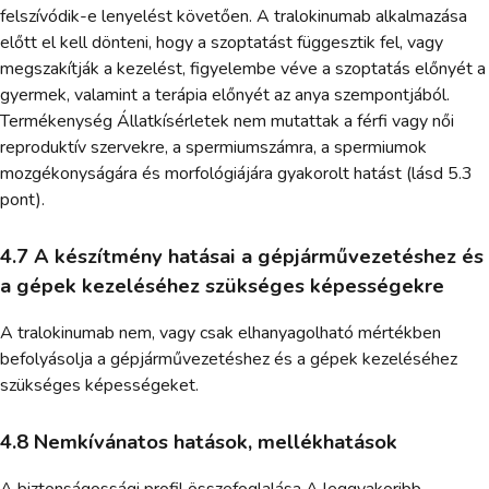
felszívódik-e lenyelést követően. A tralokinumab alkalmazása
előtt el kell dönteni, hogy a szoptatást függesztik fel, vagy
megszakítják a kezelést, figyelembe véve a szoptatás előnyét a
gyermek, valamint a terápia előnyét az anya szempontjából.
Termékenység Állatkísérletek nem mutattak a férfi vagy női
reproduktív szervekre, a spermiumszámra, a spermiumok
mozgékonyságára és morfológiájára gyakorolt hatást (lásd 5.3
pont).
4.7 A készítmény hatásai a gépjárművezetéshez és
a gépek kezeléséhez szükséges képességekre
A tralokinumab nem, vagy csak elhanyagolható mértékben
befolyásolja a gépjárművezetéshez és a gépek kezeléséhez
szükséges képességeket.
4.8 Nemkívánatos hatások, mellékhatások