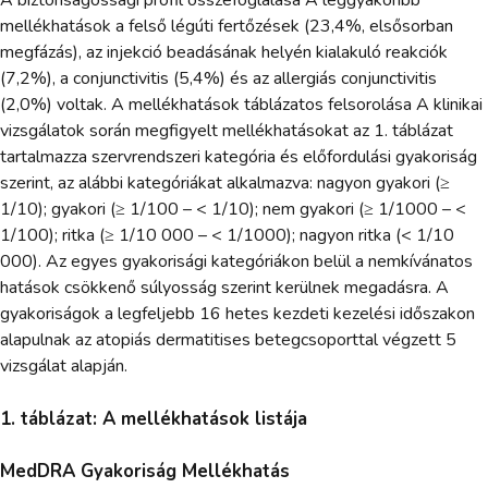
A biztonságossági profil összefoglalása A leggyakoribb
mellékhatások a felső légúti fertőzések (23,4%, elsősorban
megfázás), az injekció beadásának helyén kialakuló reakciók
(7,2%), a conjunctivitis (5,4%) és az allergiás conjunctivitis
(2,0%) voltak. A mellékhatások táblázatos felsorolása A klinikai
vizsgálatok során megfigyelt mellékhatásokat az 1. táblázat
tartalmazza szervrendszeri kategória és előfordulási gyakoriság
szerint, az alábbi kategóriákat alkalmazva: nagyon gyakori (≥
1/10); gyakori (≥ 1/100 – < 1/10); nem gyakori (≥ 1/1000 – <
1/100); ritka (≥ 1/10 000 – < 1/1000); nagyon ritka (< 1/10
000). Az egyes gyakorisági kategóriákon belül a nemkívánatos
hatások csökkenő súlyosság szerint kerülnek megadásra. A
gyakoriságok a legfeljebb 16 hetes kezdeti kezelési időszakon
alapulnak az atopiás dermatitises betegcsoporttal végzett 5
vizsgálat alapján.
1. táblázat: A mellékhatások listája
MedDRA Gyakoriság Mellékhatás