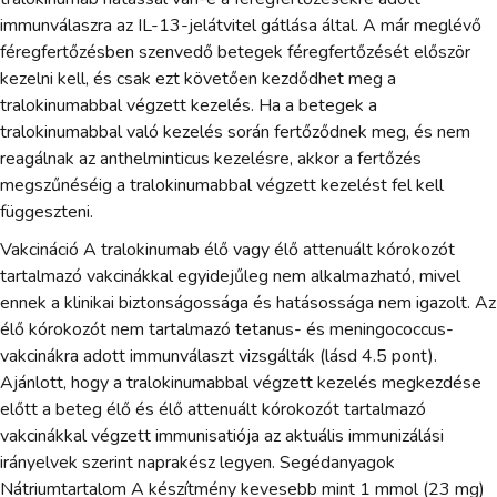
immunválaszra az IL-13-jelátvitel gátlása által. A már meglévő
féregfertőzésben szenvedő betegek féregfertőzését először
kezelni kell, és csak ezt követően kezdődhet meg a
tralokinumabbal végzett kezelés. Ha a betegek a
tralokinumabbal való kezelés során fertőződnek meg, és nem
reagálnak az anthelminticus kezelésre, akkor a fertőzés
megszűnéséig a tralokinumabbal végzett kezelést fel kell
függeszteni.
Vakcináció A tralokinumab élő vagy élő attenuált kórokozót
tartalmazó vakcinákkal egyidejűleg nem alkalmazható, mivel
ennek a klinikai biztonságossága és hatásossága nem igazolt. Az
élő kórokozót nem tartalmazó tetanus- és meningococcus-
vakcinákra adott immunválaszt vizsgálták (lásd 4.5 pont).
Ajánlott, hogy a tralokinumabbal végzett kezelés megkezdése
előtt a beteg élő és élő attenuált kórokozót tartalmazó
vakcinákkal végzett immunisatiója az aktuális immunizálási
irányelvek szerint naprakész legyen. Segédanyagok
Nátriumtartalom A készítmény kevesebb mint 1 mmol (23 mg)