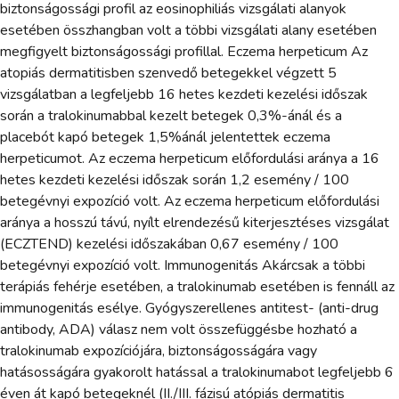
biztonságossági profil az eosinophiliás vizsgálati alanyok
esetében összhangban volt a többi vizsgálati alany esetében
megfigyelt biztonságossági profillal. Eczema herpeticum Az
atopiás dermatitisben szenvedő betegekkel végzett 5
vizsgálatban a legfeljebb 16 hetes kezdeti kezelési időszak
során a tralokinumabbal kezelt betegek 0,3%-ánál és a
placebót kapó betegek 1,5%ánál jelentettek eczema
herpeticumot. Az eczema herpeticum előfordulási aránya a 16
hetes kezdeti kezelési időszak során 1,2 esemény / 100
betegévnyi expozíció volt. Az eczema herpeticum előfordulási
aránya a hosszú távú, nyílt elrendezésű kiterjesztéses vizsgálat
(ECZTEND) kezelési időszakában 0,67 esemény / 100
betegévnyi expozíció volt. Immunogenitás Akárcsak a többi
terápiás fehérje esetében, a tralokinumab esetében is fennáll az
immunogenitás esélye. Gyógyszerellenes antitest- (anti-drug
antibody, ADA) válasz nem volt összefüggésbe hozható a
tralokinumab expozíciójára, biztonságosságára vagy
hatásosságára gyakorolt hatással a tralokinumabot legfeljebb 6
éven át kapó betegeknél (II./III. fázisú atópiás dermatitis