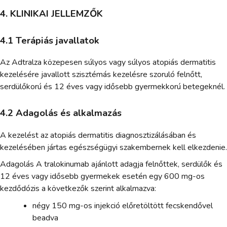
4. KLINIKAI JELLEMZŐK
4.1 Terápiás javallatok
Az Adtralza közepesen súlyos vagy súlyos atopiás dermatitis
kezelésére javallott szisztémás kezelésre szoruló felnőtt,
serdülőkorú és 12 éves vagy idősebb gyermekkorú betegeknél.
4.2 Adagolás és alkalmazás
A kezelést az atopiás dermatitis diagnosztizálásában és
kezelésében jártas egészségügyi szakembernek kell elkezdenie.
Adagolás A tralokinumab ajánlott adagja felnőttek, serdülők és
12 éves vagy idősebb gyermekek esetén egy 600 mg-os
kezdődózis a következők szerint alkalmazva:
négy 150 mg-os injekció előretöltött fecskendővel
beadva