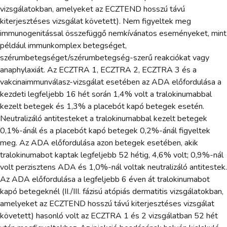
vizsgálatokban, amelyeket az ECZTEND hosszú távú
kiterjesztéses vizsgálat követett). Nem figyeltek meg
immunogenitással összefüggő nemkívánatos eseményeket, mint
például immunkomplex betegséget,
szérumbetegséget/szérumbetegség-szerű reakciókat vagy
anaphylaxiát. Az ECZTRA 1, ECZTRA 2, ECZTRA 3 és a
vakcinaimmunválasz-vizsgálat esetében az ADA előfordulása a
kezdeti legfeljebb 16 hét során 1,4% volt a tralokinumabbal
kezelt betegek és 1,3% a placebót kapó betegek esetén.
Neutralizáló antitesteket a tralokinumabbal kezelt betegek
0,1%-ánál és a placebót kapó betegek 0,2%-ánál figyeltek
meg. Az ADA előfordulása azon betegek esetében, akik
tralokinumabot kaptak legfeljebb 52 hétig, 4,6% volt; 0,9%-nál
volt perzisztens ADA és 1,0%-nál voltak neutralizáló antitestek.
Az ADA előfordulása a legfeljebb 6 éven át tralokinumabot
kapó betegeknél (II./III. fázisú atópiás dermatitis vizsgálatokban,
amelyeket az ECZTEND hosszú távú kiterjesztéses vizsgálat
követett) hasonló volt az ECZTRA 1 és 2 vizsgálatban 52 hét