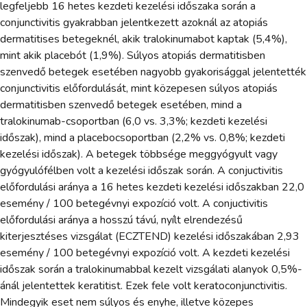
legfeljebb 16 hetes kezdeti kezelési időszaka során a
conjunctivitis gyakrabban jelentkezett azoknál az atopiás
dermatitises betegeknél, akik tralokinumabot kaptak (5,4%),
mint akik placebót (1,9%). Súlyos atopiás dermatitisben
szenvedő betegek esetében nagyobb gyakorisággal jelentették
conjunctivitis előfordulását, mint közepesen súlyos atopiás
dermatitisben szenvedő betegek esetében, mind a
tralokinumab-csoportban (6,0 vs. 3,3%; kezdeti kezelési
időszak), mind a placebocsoportban (2,2% vs. 0,8%; kezdeti
kezelési időszak). A betegek többsége meggyógyult vagy
gyógyulófélben volt a kezelési időszak során. A conjuctivitis
előfordulási aránya a 16 hetes kezdeti kezelési időszakban 22,0
esemény / 100 betegévnyi expozíció volt. A conjuctivitis
előfordulási aránya a hosszú távú, nyílt elrendezésű
kiterjesztéses vizsgálat (ECZTEND) kezelési időszakában 2,93
esemény / 100 betegévnyi expozíció volt. A kezdeti kezelési
időszak során a tralokinumabbal kezelt vizsgálati alanyok 0,5%-
ánál jelentettek keratitist. Ezek fele volt keratoconjunctivitis.
Mindegyik eset nem súlyos és enyhe, illetve közepes