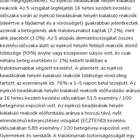
után megfigyeltekhez. Az injekció beadásának helyén kialakuló
reakciók Az 5 vizsgálat legfeljebb 16 hetes kezdeti kezelési
időszaka során az injekció beadásának helyén kialakuló reakciók
(ideértve a fájdalmat és a vörösséget) gyakrabban jelentkeztek
azoknál a betegeknél, akik tralokinumabot kaptak (7,2%), mint
akik placebót (3,0%). Az 5 atopiás dermatitisvizsgálat összes
kezelési időszaka alatt az injekció helyén fellépő reakciók döntő
többsége (99%) enyhe vagy közepesen súlyos volt, és csak
néhány beteg esetében (< 1%) kellett leállítani a
tralokinumabbal végzett kezelést. A jelentett, az injekció
beadásának helyén kialakuló reakciók többsége rövid ideig
tartott: az események kb. 76%-a 1–5 napon belül lezajlott. Az
injekció beadásának helyén kialakuló reakciók előfordulási aránya
a 16 hetes kezdeti kezelési időszakban 51,5 esemény / 100
betegévnyi expozíció volt. Az injekció beadásának helyén
kialakuló reakciók előfordulási aránya a hosszú távú, nyílt
elrendezésű kiterjesztéses vizsgálat (ECZTEND) kezelési
időszakában 5,89 esemény / 100 betegévnyi expozíció volt.
Gyermekek és serdülők A tralokinumab biztonságosságát egy