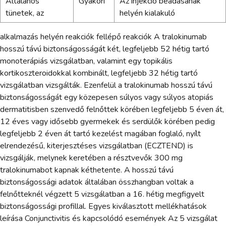
Általános
Gyakori
Az injekció beadásának
tünetek, az
helyén kialakuló
alkalmazás helyén reakciók fellépő reakciók A tralokinumab
hosszú távú biztonságosságát két, legfeljebb 52 hétig tartó
monoterápiás vizsgálatban, valamint egy topikális
kortikoszteroidokkal kombinált, legfeljebb 32 hétig tartó
vizsgálatban vizsgálták. Ezenfelül a tralokinumab hosszú távú
biztonságosságát egy közepesen súlyos vagy súlyos atopiás
dermatitisben szenvedő felnőttek körében legfeljebb 5 éven át,
12 éves vagy idősebb gyermekek és serdülők körében pedig
legfeljebb 2 éven át tartó kezelést magában foglaló, nyílt
elrendezésű, kiterjesztéses vizsgálatban (ECZTEND) is
vizsgálják, melynek keretében a résztvevők 300 mg
tralokinumabot kapnak kéthetente. A hosszú távú
biztonságossági adatok általában összhangban voltak a
felnőtteknél végzett 5 vizsgálatban a 16. hétig megfigyelt
biztonságossági profillal. Egyes kiválasztott mellékhatások
leírása Conjunctivitis és kapcsolódó események Az 5 vizsgálat