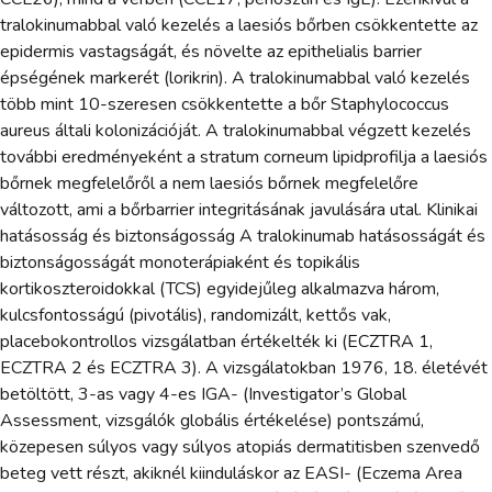
tralokinumabbal való kezelés a laesiós bőrben csökkentette az
epidermis vastagságát, és növelte az epithelialis barrier
épségének markerét (lorikrin). A tralokinumabbal való kezelés
több mint 10-szeresen csökkentette a bőr Staphylococcus
aureus általi kolonizációját. A tralokinumabbal végzett kezelés
további eredményeként a stratum corneum lipidprofilja a laesiós
bőrnek megfelelőről a nem laesiós bőrnek megfelelőre
változott, ami a bőrbarrier integritásának javulására utal. Klinikai
hatásosság és biztonságosság A tralokinumab hatásosságát és
biztonságosságát monoterápiaként és topikális
kortikoszteroidokkal (TCS) egyidejűleg alkalmazva három,
kulcsfontosságú (pivotális), randomizált, kettős vak,
placebokontrollos vizsgálatban értékelték ki (ECZTRA 1,
ECZTRA 2 és ECZTRA 3). A vizsgálatokban 1976, 18. életévét
betöltött, 3-as vagy 4-es IGA- (Investigator’s Global
Assessment, vizsgálók globális értékelése) pontszámú,
közepesen súlyos vagy súlyos atopiás dermatitisben szenvedő
beteg vett részt, akiknél kiinduláskor az EASI- (Eczema Area