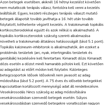
Azon betegek esetében, akiknél 16 hétnyi kezelést követően
nem mutatkozik terápiás válasz, fontolóra kell venni a kezelés
leállítását. Egyes, kezdeti részleges terápiás választ mutató
betegek állapotát tovább javíthatja a 16. hét után tovább
folytatott, kéthetente végzett kezelés. A tralokinumab topikális
kortikoszteroidokkal együtt és azok nélkül is alkalmazható. A
topikális kortikoszteroidok szükség szerinti alkalmazása
növelheti a tralokinumab általános hatásosságát (lásd 5.1 pont).
Topikális kalcineurin-inhibitorok is alkalmazhatók, ám ezeket a
problémás területek (arc, nyak, intertriginális területek és
genitáliák) kezelésére kell fenntartani. Kimaradt dózis Kimaradt
dózis esetén a dózist minél hamarabb pótolni kell. Ezt követően
az adagolást az előírt módon kell folytatni. Különleges
betegcsoportok Idősek Időseknél nem javasolt az adag
módosítása (lásd 5.2 pont). A 75 éves és idősebb betegekkel
kapcsolatban korlátozott mennyiségű adat áll rendelkezésre.
Vesekárosodás Nincs szükség az adag módosítására
vesekárosodásban szenvedő betegek esetén. Súlyos
vesekárosodásban szenvedő betegekre vonatkozóan nagyon