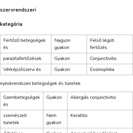
szervrendszeri
kategória
Fertőző betegségek
Nagyon
Felső légúti
és
gyakori
fertőzés
parazitafertőzések
Gyakori
Conjunctivitis
Vérképzőszervi és
Gyakori
Eosinophilia
nyirokrendszeri betegségek és tünetek
Szembetegségek
Gyakori
Allergiás conjunctivitis
és
szemészeti
Nem
Keratitis
tünetek
gyakori