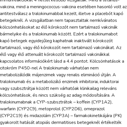
vakcina, mind a meningococcus-vakcina esetében hasonló volt az
antitestválasz a tralokinumabbal kezelt, illetve a placebót kapó
betegeknél. A vizsgálatban nem tapasztaltak nemkívánatos
kölcsönhatásokat az élő kórokozót nem tartalmazó vakcinák
bármelyike és a tralokinumab között. Ezért a tralokinumabot
kapó betegek egyidejűleg kaphatnak inaktivált kórokozót
tartalmazó, vagy élő kórokozót nem tartalmazó vakcinákat. Az
élő vagy élő attenuált kórokozót tartalmazó vakcinákkal
kapcsolatos információkért lásd a 4.4 pontot. Kölcsönhatások a
citokróm P450-nel A tralokinumab várhatóan nem
metabolizálódik májenzimek vagy renalis elimináció útján. A
tralokinumab és a metabolizáló enzimek inhibitorai, induktorai
vagy szubsztrátjai között nem várhatóak klinikailag releváns
kölcsönhatások, és nincs szükség az adag módosítására. A
tralokinumabnak a CYP-szubsztrátok – koffein (CYP1A2),
warfarin (CYP2C9), metoprolol (CYP2D6), omeprazol
(CYP2C19) és midazolám (CYP3A) – farmakokinetikájára (PK)
gyakorolt hatását atopiás dermatitises betegeknél értékelték