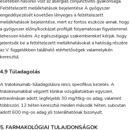
esetében hasonló volt az allergiás conjunctivitis gyakorisága.
Feltételezett mellékhatások bejelentése A gyógyszer
engedélyezését követően lényeges a feltételezett
mellékhatások bejelentése, mert ez fontos eszköze annak, hogy
a gyógyszer előny/kockázat profilját folyamatosan figyelemmel
lehessen kísérni. Az egészségügyi szakembereket kérjük, hogy
jelentsék be a feltételezett mellékhatásokat a hatóság részére
az V. függelékben található elérhetőségek valamelyikén
keresztül.
4.9 Túladagolás
A tralokinumab-túladagolásra nincs specifikus kezelés. A
tralokinumabbal végzett klinikai vizsgálatokban egyszeri,
intravénásan adott, legfeljebb 30 mg/ttkg-os adag, valamint
többszöri, 12 héten keresztül minden második héten, subcutan
adott 600 mg-os adag jól tolerálhatónak bizonyult.
5. FARMAKOLÓGIAI TULAJDONSÁGOK