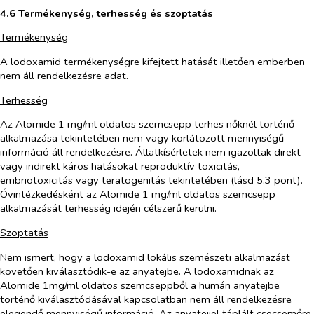
4.6 Termékenység, terhesség és szoptatás
Termékenység
A lodoxamid termékenységre kifejtett hatását illetően emberben
nem áll rendelkezésre adat.
Terhesség
Az Alomide 1 mg/ml oldatos szemcsepp terhes nőknél történő
alkalmazása tekintetében nem vagy korlátozott mennyiségű
információ áll rendelkezésre. Állatkísérletek nem igazoltak direkt
vagy indirekt káros hatásokat reproduktív toxicitás,
embriotoxicitás vagy teratogenitás tekintetében (lásd 5.3 pont).
Óvintézkedésként az Alomide 1 mg/ml oldatos szemcsepp
alkalmazását terhesség idején célszerű kerülni.
Szoptatás
Nem ismert, hogy a lodoxamid lokális szemészeti alkalmazást
követően kiválasztódik-e az anyatejbe. A lodoxamidnak az
Alomide 1mg/ml oldatos szemcseppből a humán anyatejbe
történő kiválasztódásával kapcsolatban nem áll rendelkezésre
elegendő mennyiségű információ. Az anyatejjel táplált csecsemőre