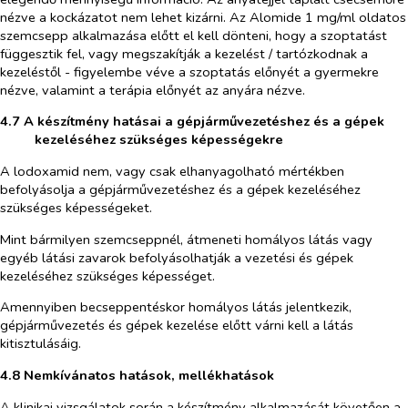
nézve a kockázatot nem lehet kizárni. Az Alomide 1 mg/ml oldatos
szemcsepp alkalmazása előtt el kell dönteni, hogy a szoptatást
függesztik fel, vagy megszakítják a kezelést / tartózkodnak a
kezeléstől - figyelembe véve a szoptatás előnyét a gyermekre
nézve, valamint a terápia előnyét az anyára nézve.
4.7 A készítmény hatásai a gépjárművezetéshez és a gépek
kezeléséhez szükséges képességekre
A lodoxamid nem, vagy csak elhanyagolható mértékben
befolyásolja a gépjárművezetéshez és a gépek kezeléséhez
szükséges képességeket.
Mint bármilyen szemcseppnél, átmeneti homályos látás vagy
egyéb látási zavarok befolyásolhatják a vezetési és gépek
kezeléséhez szükséges képességet.
Amennyiben becseppentéskor homályos látás jelentkezik,
gépjárművezetés és gépek kezelése előtt várni kell a látás
kitisztulásáig.
4.8 Nemkívánatos hatások, mellékhatások
A klinikai vizsgálatok során a készítmény alkalmazását követően a