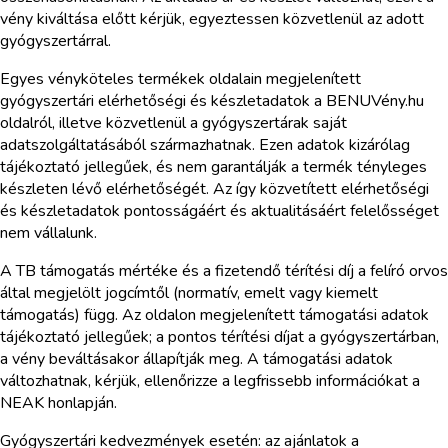
vény kiváltása előtt kérjük, egyeztessen közvetlenül az adott
gyógyszertárral.
Egyes vényköteles termékek oldalain megjelenített
gyógyszertári elérhetőségi és készletadatok a BENUVény.hu
oldalról, illetve közvetlenül a gyógyszertárak saját
adatszolgáltatásából származhatnak. Ezen adatok kizárólag
tájékoztató jellegűek, és nem garantálják a termék tényleges
készleten lévő elérhetőségét. Az így közvetített elérhetőségi
és készletadatok pontosságáért és aktualitásáért felelősséget
nem vállalunk.
A TB támogatás mértéke és a fizetendő térítési díj a felíró orvos
által megjelölt jogcímtől (normatív, emelt vagy kiemelt
támogatás) függ. Az oldalon megjelenített támogatási adatok
tájékoztató jellegűek; a pontos térítési díjat a gyógyszertárban,
a vény beváltásakor állapítják meg. A támogatási adatok
változhatnak, kérjük, ellenőrizze a legfrissebb információkat a
NEAK honlapján.
Gyógyszertári kedvezmények esetén: az ajánlatok a