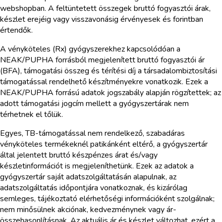
webshopban. A feltüntetett összegek bruttó fogyasztói árak,
készlet erejéig vagy visszavonásig érvényesek és forintban
értendők.
A vényköteles (Rx) gyógyszerekhez kapcsolódóan a
NEAK/PUPHA forrásból megjelenített bruttó fogyasztói ár
(BFA), támogatási összeg és térítési díj a társadalombiztosítási
támogatással rendelhető készítményekre vonatkozik. Ezek a
NEAK/PUPHA forrású adatok jogszabály alapján rögzítettek; az
adott támogatási jogcím mellett a gyógyszertárak nem
térhetnek el tőlük.
Egyes, TB-támogatással nem rendelkező, szabadáras
vényköteles termékeknél patikánként eltérő, a gyógyszertár
által jelentett bruttó készpénzes árat és/vagy
készletinformációt is megjeleníthetünk. Ezek az adatok a
gyógyszertár saját adatszolgáltatásán alapulnak, az
adatszolgáltatás időpontjára vonatkoznak, és kizárólag
semleges, tájékoztató elérhetőségi információként szolgálnak;
nem minősülnek akciónak, kedvezménynek vagy ár-
összehasonlításnak. Az aktuális ár és készlet változhat, ezért a