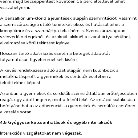
venni, majd becseppentést követően 15 perc elteltével lehet
visszahelyezni.
A benzalkónium-klorid a jelentések alapján szemirritációt, valamint
a szemszárazságra utaló tüneteket okoz, és hatással lehet a
könnyfilmre és a szaruhártya felszínére is. Szemszárazságban
szenvedő betegeknél, és azoknál, akiknél a szaruhártya sérülhet,
alkalmazása körültekintést igényel.
Hosszan tartó alkalmazás esetén a betegek állapotát
folyamatosan figyelemmel kell kísérni.
A kevés rendelkezésre álló adat alapján nem különbözik a
mellékhatásprofil a gyermekek és serdülők esetében a
felnőttekhez képest.
Azonban a gyermekek és serdülők szeme általában erőteljesebben
reagál egy adott ingerre, mint a felnőtteké. Az irritáció kialakulása
befolyásolhatja az adherenciát a gyermekek és serdülők esetében
a kezelés során.
4.5 Gyógyszerkölcsönhatások és egyéb interakciók
Interakciós vizsgálatokat nem végeztek.