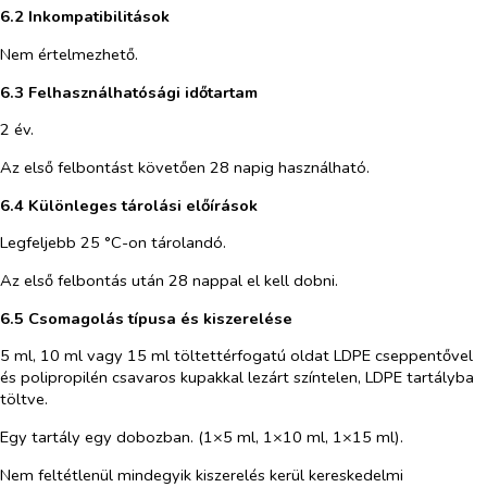
6.2 Inkompatibilitások
Nem értelmezhető.
6.3 Felhasználhatósági időtartam
2 év.
Az első felbontást követően 28 napig használható.
6.4 Különleges tárolási előírások
Legfeljebb 25 °C-on tárolandó.
Az első felbontás után 28 nappal el kell dobni.
6.5 Csomagolás típusa és kiszerelése
5 ml, 10 ml vagy 15 ml töltettérfogatú oldat LDPE cseppentővel
és polipropilén csavaros kupakkal lezárt színtelen, LDPE tartályba
töltve.
Egy tartály egy dobozban. (1×5 ml, 1×10 ml, 1×15 ml).
Nem feltétlenül mindegyik kiszerelés kerül kereskedelmi