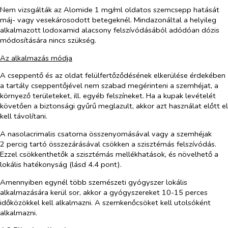
Nem vizsgálták az Alomide 1 mg/ml oldatos szemcsepp hatását
máj- vagy vesekárosodott betegeknél. Mindazonáltal a helyileg
alkalmazott lodoxamid alacsony felszívódásából adódóan dózis
módosítására nincs szükség.
Az alkalmazás módja
A cseppentő és az oldat felülfertőződésének elkerülése érdekében
a tartály cseppentőjével nem szabad megérinteni a szemhéjat, a
környező területeket, ill. egyéb felszíneket. Ha a kupak levételét
követően a biztonsági gyűrű meglazult, akkor azt használat előtt el
kell távolítani.
A nasolacrimalis csatorna összenyomásával vagy a szemhéjak
2 percig tartó összezárásával csökken a szisztémás felszívódás.
Ezzel csökkenthetők a szisztémás mellékhatások, és növelhető a
lokális hatékonyság (lásd 4.4 pont).
Amennyiben egynél több szemészeti gyógyszer lokális
alkalmazására kerül sor, akkor a gyógyszereket 10-15 perces
időközökkel kell alkalmazni. A szemkenőcsöket kell utolsóként
alkalmazni.