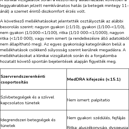
leggyakrabban jelzett nemkívánatos hatás (a betegek mintegy 11-
ánál) a szemet érintő diszkomfort érzés volt.
A következő mellékhatásokat jelentették osztályozták az alábbi
besorolás szerint: nagyon gyakori (≥1/10), gyakori (1/100‑<1/10),
nem gyakori (1/1000‑<1/100), ritka (1/10 000‑<1/1000), nagyon
ritka (<1/10 000), vagy nem ismert (a rendelkezésre álló adatokból
nem állapítható meg). Az egyes gyakorisági kategóriákon belül a
mellékhatások csökkenő súlyosság szerint kerülnek megadásra. A
mellékhatásokat a klinikai vizsgálatok során és a forgalomba
hozatalt követő spontán bejelentések alapján figyelték meg.
Szervrendszerenkénti
MedDRA kifejezés (v.15.1)
csoportosítás
Szívbetegségek és a szívvel
Nem ismert: palpitatio
kapcsolatos tünetek
Nem gyakori: szédülés, fejfájás
Idegrendszeri betegségek és
tünetek
Ritka: aluszékonyság, dysgeusia