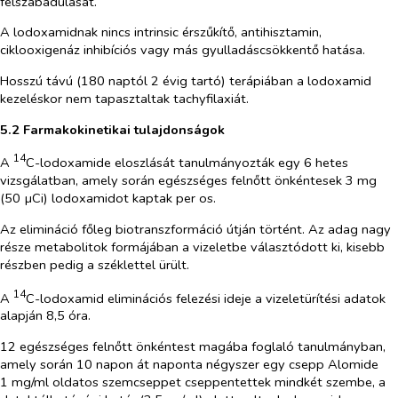
felszabadulását.
A lodoxamidnak nincs intrinsic érszűkítő, antihisztamin,
ciklooxigenáz inhibíciós vagy más gyulladáscsökkentő hatása.
Hosszú távú (180 naptól 2 évig tartó) terápiában a lodoxamid
kezeléskor nem tapasztaltak tachyfilaxiát.
5.2 Farmakokinetikai tulajdonságok
14
A
C-lodoxamide eloszlását tanulmányozták egy 6 hetes
vizsgálatban, amely során egészséges felnőtt önkéntesek 3 mg
(50 µCi) lodoxamidot kaptak per os.
Az elimináció főleg biotranszformáció útján történt. Az adag nagy
része metabolitok formájában a vizeletbe választódott ki, kisebb
részben pedig a széklettel ürült.
14
A
C-lodoxamid eliminációs felezési ideje a vizeletürítési adatok
alapján 8,5 óra.
12 egészséges felnőtt önkéntest magába foglaló tanulmányban,
amely során 10 napon át naponta négyszer egy csepp Alomide
1 mg/ml oldatos szemcseppet cseppentettek mindkét szembe, a