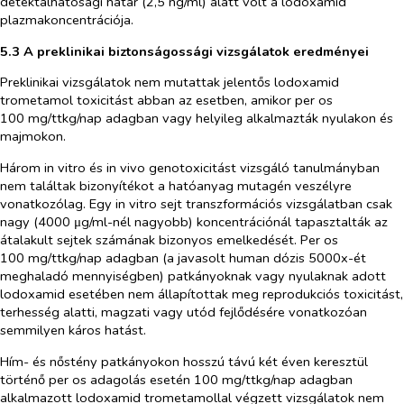
detektálhatósági határ (2,5 ng/ml) alatt volt a lodoxamid
plazmakoncentrációja.
5.3 A preklinikai biztonságossági vizsgálatok eredményei
Preklinikai vizsgálatok nem mutattak jelentős lodoxamid
trometamol toxicitást abban az esetben, amikor per os
100 mg/ttkg/nap adagban vagy helyileg alkalmazták nyulakon és
majmokon.
Három in vitro és in vivo genotoxicitást vizsgáló tanulmányban
nem találtak bizonyítékot a hatóanyag mutagén veszélyre
vonatkozólag. Egy in vitro sejt transzformációs vizsgálatban csak
nagy (4000 μg/ml-nél nagyobb) koncentrációnál tapasztalták az
átalakult sejtek számának bizonyos emelkedését. Per os
100 mg/ttkg/nap adagban (a javasolt human dózis 5000x-ét
meghaladó mennyiségben) patkányoknak vagy nyulaknak adott
lodoxamid esetében nem állapítottak meg reprodukciós toxicitást,
terhesség alatti, magzati vagy utód fejlődésére vonatkozóan
semmilyen káros hatást.
Hím- és nőstény patkányokon hosszú távú két éven keresztül
történő per os adagolás esetén 100 mg/ttkg/nap adagban
alkalmazott lodoxamid trometamollal végzett vizsgálatok nem