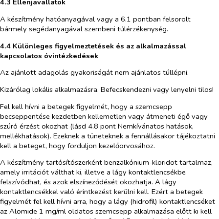
4.3 Ellenjavallatok
A készítmény hatóanyagával vagy a 6.1 pontban felsorolt
bármely segédanyagával szembeni túlérzékenység.
4.4 Különleges figyelmeztetések és az alkalmazással
kapcsolatos óvintézkedések
Az ajánlott adagolás gyakoriságát nem ajánlatos túllépni.
Kizárólag lokális alkalmazásra. Befecskendezni vagy lenyelni tilos!
Fel kell hívni a betegek figyelmét, hogy a szemcsepp
becseppentése kezdetben kellemetlen vagy átmeneti égő vagy
szúró érzést okozhat (lásd 4.8 pont Nemkívánatos hatások,
mellékhatások). Ezeknek a tüneteknek a fennállásakor tájékoztatni
kell a beteget, hogy forduljon kezelőorvosához.
A készítmény tartósítószerként benzalkónium-kloridot tartalmaz,
amely irritációt válthat ki, illetve a lágy kontaktlencsékbe
felszívódhat, és azok elszíneződését okozhatja. A lágy
kontaktlencsékkel való érintkezést kerülni kell. Ezért a betegek
figyelmét fel kell hívni arra, hogy a lágy (hidrofil) kontaktlencséket
az Alomide 1 mg/ml oldatos szemcsepp alkalmazása előtt ki kell