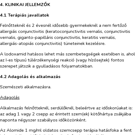
4. KLINIKAI JELLEMZŐK
4.1 Terápiás javallatok
Felnőtteknél és 2 évesnél idősebb gyermekeknél a nem fertőző
allergiás conjunctivitis (keratoconjunctivitis vernalis, conjunctivitis
vernalis, giganto-papilláris conjunctivitis, keratitis vernalis,
allergiás-atopiás conjunctivitis) tüneteinek kezelésre.
A lodoxamid hatásos lehet más szembetegségek esetében is, ahol
az I-es típusú túlérzékenységi reakció (vagy hízósejtek) fontos
szerepet játszik a gyulladásos folyamatokban.
4.2 Adagolás és alkalmazás
Szemészeti alkalmazásra.
Adagolás
Alkalmazás felnőtteknél, serdülőknél, beleértve az időskorúakat is:
az adag 1 vagy 2 csepp az érintett szem(ek) kötőhártya zsákjába
naponta négyszer szabályos időközönként.
Az Alomide 1 mg/ml oldatos szemcsepp terápia hatásfoka a fent