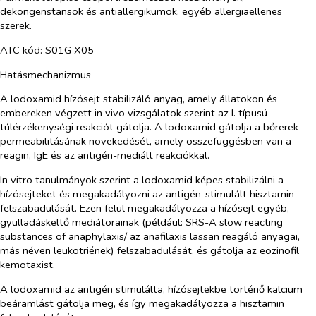
dekongenstansok és antiallergikumok, egyéb allergiaellenes
szerek.
ATC kód: S01G X05
Hatásmechanizmus
A lodoxamid hízósejt stabilizáló anyag, amely állatokon és
embereken végzett in vivo vizsgálatok szerint az I. típusú
túlérzékenységi reakciót gátolja. A lodoxamid gátolja a bőrerek
permeabilitásának növekedését, amely összefüggésben van a
reagin, IgE és az antigén-mediált reakciókkal.
In vitro tanulmányok szerint a lodoxamid képes stabilizálni a
hízósejteket és megakadályozni az antigén-stimulált hisztamin
felszabadulását. Ezen felül megakadályozza a hízósejt egyéb,
gyulladáskeltő mediátorainak (például: SRS-A slow reacting
substances of anaphylaxis/ az anafilaxis lassan reagáló anyagai,
más néven leukotriének) felszabadulását, és gátolja az eozinofil
kemotaxist.
A lodoxamid az antigén stimulálta, hízósejtekbe történő kalcium
beáramlást gátolja meg, és így megakadályozza a hisztamin