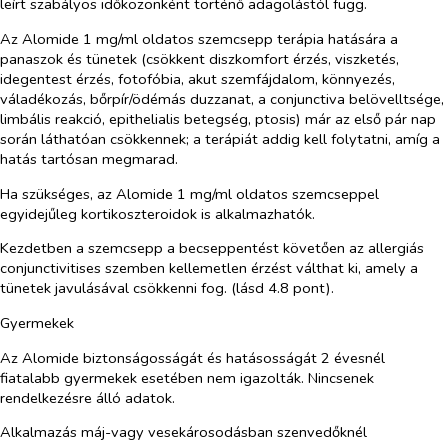
leírt szabályos időközönként történő adagolástól függ.
Az Alomide 1 mg/ml oldatos szemcsepp terápia hatására a
panaszok és tünetek (csökkent diszkomfort érzés, viszketés,
idegentest érzés, fotofóbia, akut szemfájdalom, könnyezés,
váladékozás, bőrpír/ödémás duzzanat, a conjunctiva belövelltsége,
limbális reakció
, epithelialis betegség, ptosis) már az első pár nap
során láthatóan csökkennek; a terápiát addig kell folytatni, amíg a
hatás tartósan megmarad.
Ha szükséges, az Alomide 1 mg/ml oldatos szemcseppel
egyidejűleg kortikoszteroidok is alkalmazhatók.
Kezdetben a szemcsepp a becseppentést követően az allergiás
conjunctivitises szemben kellemetlen érzést válthat ki, amely a
tünetek javulásával csökkenni fog. (lásd 4.8 pont).
Gyermekek
Az Alomide biztonságosságát és hatásosságát 2 évesnél
fiatalabb gyermekek esetében nem igazolták. Nincsenek
rendelkezésre álló adatok.
Alkalmazás máj-vagy vesekárosodásban szenvedőknél