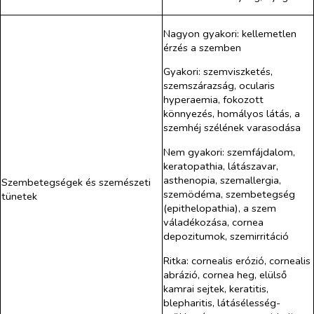
Nagyon gyakori: kellemetlen
érzés a szemben
Gyakori: szemviszketés,
szemszárazság, ocularis
hyperaemia, fokozott
könnyezés, homályos látás, a
szemhéj szélének varasodása
Nem gyakori: szemfájdalom,
keratopathia, látászavar,
asthenopia, szemallergia,
Szembetegségek és szemészeti
szemödéma, szembetegség
tünetek
(epithelopathia), a szem
váladékozása, cornea
depozitumok, szemirritáció
Ritka: cornealis erózió, cornealis
abrázió, cornea heg, elülső
kamrai sejtek, keratitis,
blepharitis, látásélesség-