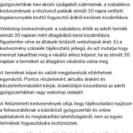
gyógyszertárak havi akciós újságaiból származnak, a százalékos
kedvezmények a résztvevő patikák elmúlt 30 napra vetített
legalacsonyabb bruttó fogyasztói árából kerülnek kiszámításra.
Webshop kedvezmények: a százalékos érték az adott termék
elmúlt 30 napban mért átlagárából kerül kiszámításra,
figyelembe véve az általunk listázott webshopok árait. Ez a
kedvezmény százalék tájékoztató jellegű, és azt mutatja hogy
mennyit takaríthat meg a vásárló ahhoz képest, ha az elmúlt 30
napban a terméket az átlagáron vásárolta volna meg.
A termékek képei és valódi megjelenésük eltérhetnek
egymástól. Pontos részletekért, aktuális árakért és
készletinformációért kérjük, érdeklődjön közvetlenül az adott
gyógyszertárban vagy webshop oldalán!
A feltüntetett kedvezmények célja, hogy tájékoztatást nyújtson
a felhasználóknak a különböző gyógyszertári és online
ajánlatokról és megtakarítási lehetőségekről, nem az egyes
termékek fogyasztására ösztönöznek.