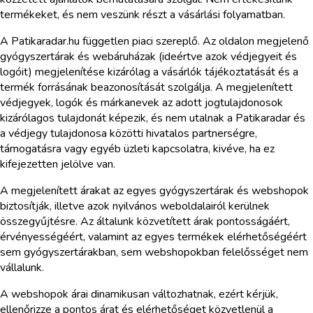
termékeket, és nem veszünk részt a vásárlási folyamatban.
A Patikaradar.hu független piaci szereplő. Az oldalon megjelenő
gyógyszertárak és webáruházak (ideértve azok védjegyeit és
logóit) megjelenítése kizárólag a vásárlók tájékoztatását és a
termék forrásának beazonosítását szolgálja. A megjelenített
védjegyek, logók és márkanevek az adott jogtulajdonosok
kizárólagos tulajdonát képezik, és nem utalnak a Patikaradar és
a védjegy tulajdonosa közötti hivatalos partnerségre,
támogatásra vagy egyéb üzleti kapcsolatra, kivéve, ha ez
kifejezetten jelölve van.
A megjelenített árakat az egyes gyógyszertárak és webshopok
biztosítják, illetve azok nyilvános weboldalairól kerülnek
összegyűjtésre. Az általunk közvetített árak pontosságáért,
érvényességéért, valamint az egyes termékek elérhetőségéért
sem gyógyszertárakban, sem webshopokban felelősséget nem
vállalunk.
A webshopok árai dinamikusan változhatnak, ezért kérjük,
ellenőrizze a pontos árat és elérhetőséget közvetlenül a