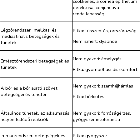
csökkenés, a cornea epithelium
defektusa, conjunctiva
rendellenesség
Légzőrendszeri, mellkasi és
Ritka: tüsszentés, orrszárazság
mediastinalis betegségek és
Nem ismert: dyspnoe
tünetek
Nem gyakori: émelygés
Emésztőrendszeri betegségek és
tünetek
Ritka: gyomor/hasi diszkomfort
Nem gyakori: szemhéjhámlás
A bőr és a bőr alatti szövet
betegségei és tünetei
Ritka: bőrkiütés
Általános tünetek, az alkalmazás
Nem gyakori: forróságérzés,
helyén fellépő reakciók
gyógyszer intolerancia
Immunrendszeri betegségek és
Ritka: gyógyszer-