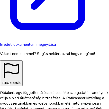
Eredeti dokumentum megnyitása
Valami nem stimmel? Segíts nekünk azzal hogy megírod!
Hibajelentés
Oldalunk egy független árösszehasonlító szolgáltatás, amelynek
célja a piaci átláthatóság biztosítása. A Patikaradar kizárólag a
gyógyszertárakban és webshopokban elérhető, nyilvánosan
közzétett ajánlatok bemutatására szolgál. Nem értékesítünk