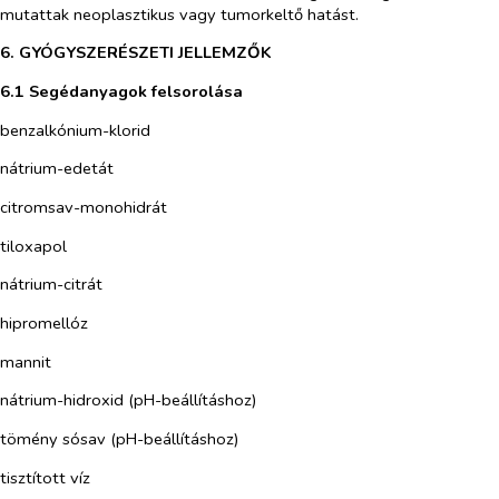
mutattak neoplasztikus vagy tumorkeltő hatást.
6. GYÓGYSZERÉSZETI JELLEMZŐK
6.1 Segédanyagok felsorolása
benzalkónium-klorid
nátrium-edetát
citromsav-monohidrát
tiloxapol
nátrium-citrát
hipromellóz
mannit
nátrium-hidroxid (pH-beállításhoz)
tömény sósav (pH-beállításhoz)
tisztított víz