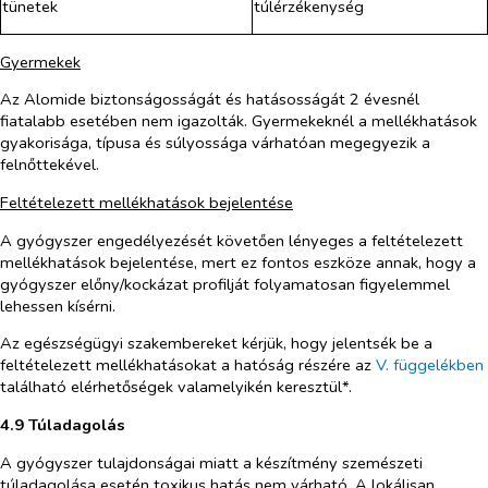
tünetek
túlérzékenység
Gyermekek
Az Alomide biztonságosságát és hatásosságát 2 évesnél
fiatalabb esetében nem igazolták. Gyermekeknél a mellékhatások
gyakorisága, típusa és súlyossága várhatóan megegyezik a
felnőttekével.
Feltételezett mellékhatások bejelentése
A gyógyszer engedélyezését követően lényeges a feltételezett
mellékhatások bejelentése, mert ez fontos eszköze annak, hogy a
gyógyszer előny/kockázat profilját folyamatosan figyelemmel
lehessen kísérni.
Az egészségügyi szakembereket kérjük, hogy jelentsék be a
feltételezett mellékhatásokat a hatóság részére az
V. függelékben
található elérhetőségek valamelyikén keresztül*.
4.9 Túladagolás
A gyógyszer tulajdonságai miatt a készítmény szemészeti
túladagolása esetén toxikus hatás nem várható. A lokálisan