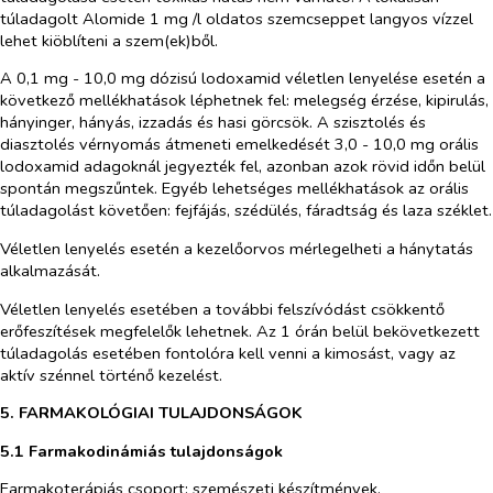
túladagolt Alomide 1 mg /l oldatos szemcseppet langyos vízzel
lehet kiöblíteni a szem(ek)ből.
A 0,1 mg - 10,0 mg dózisú lodoxamid véletlen lenyelése esetén a
következő mellékhatások léphetnek fel: melegség érzése, kipirulás,
hányinger, hányás, izzadás és hasi görcsök. A szisztolés és
diasztolés vérnyomás átmeneti emelkedését 3,0 - 10,0 mg orális
lodoxamid adagoknál jegyezték fel, azonban azok rövid időn belül
spontán megszűntek. Egyéb lehetséges mellékhatások az orális
túladagolást követően: fejfájás, szédülés, fáradtság és laza széklet.
Véletlen lenyelés esetén a kezelőorvos mérlegelheti a hánytatás
alkalmazását.
Véletlen lenyelés esetében a további felszívódást csökkentő
erőfeszítések megfelelők lehetnek. Az 1 órán belül bekövetkezett
túladagolás esetében fontolóra kell venni a kimosást, vagy az
aktív szénnel történő kezelést.
5. FARMAKOLÓGIAI TULAJDONSÁGOK
5.1 Farmakodinámiás tulajdonságok
Farmakoterápiás csoport: szemészeti készítmények,