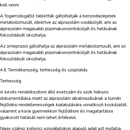
kell venni
A fogamzásgátló tabletták gátolhatják a benzodiazepinek
metabolizmusát, ideértve az alprazolám oxidációját, ami az
alprazolám magasabb plazmakoncentrációját és hatásának
fokozódását okozhatja.
Az omeprazol gátolhatja az alprazolám metabolizmusát, ami az
alprazolám magasabb plazmakoncentrációját és hatásának
fokozódását okozhatja.
4.6 Termékenység, terhesség és szoptatás
Terhesség
A kevés rendelkezésre álló esetszám és azok hiányos
dokumentálása miatt az alprazolám alkalmazásának a humán
fejlődési rendellenességek kialakulására vonatkozó kockázatát,
valamint a korai gyermekkori fejlődésre és magatartásra
gyakorolt hatását nem lehet értékelni.
Nagy számú, kohorsz vizsgálatokon alapuló adat azt mutatja,