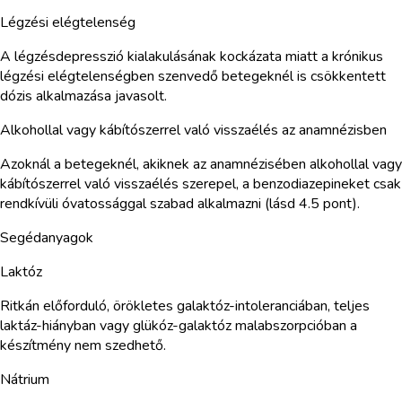
Légzési elégtelenség
A légzésdepresszió kialakulásának kockázata miatt a krónikus
légzési elégtelenségben szenvedő betegeknél is csökkentett
dózis alkalmazása javasolt.
Alkohollal vagy kábítószerrel való visszaélés az anamnézisben
Azoknál a betegeknél, akiknek az anamnézisében alkohollal vagy
kábítószerrel való visszaélés szerepel, a benzodiazepineket csak
rendkívüli óvatossággal szabad alkalmazni (lásd 4.5 pont).
Segédanyagok
Laktóz
Ritkán előforduló, örökletes galaktóz-intoleranciában, teljes
laktáz-hiányban vagy glükóz-galaktóz malabszorpcióban a
készítmény nem szedhető.
Nátrium