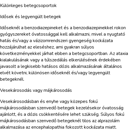
Különleges betegcsoportok
Idősek és legyengült betegek
Időseknél a benzodiazepineket és a benzodiazepinekkel rokon
gyógyszereket óvatossággal kell alkalmazni, mivel a nyugtató
hatás és/vagy a vázizomrendszeri gyengeség kockázata
hozzájárulhat az eleséshez, ami gyakran súlyos
következményekkel járhat ebben a betegcsoportban. Az ataxia
kialakulásának vagy a túlszedálás elkerülésének érdekében
javasolt a legkisebb hatásos dózis alkalmazásának általános
elvét követni, különösen időseknél és/vagy legyengült
betegeknél.
Vesekárosodás vagy májkárosodás
Vesekárosodásban és enyhe vagy közepes fokú
májkárosodásban szenvedő betegek kezelésekor óvatosság
ajánlott, és a dózis csökkentésére lehet szükség. Súlyos fokú
májkárosodásban szenvedő betegeknél tilos az alprazolám
alkalmazása az encephalopathia fokozott kockázata miatt.