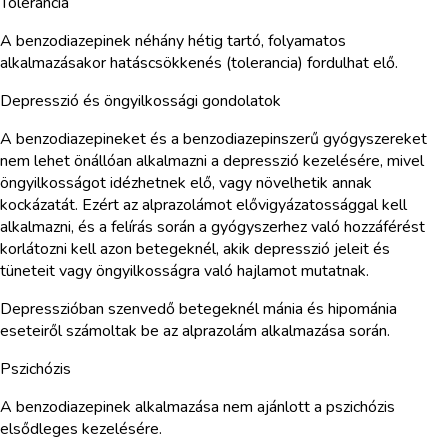
Tolerancia
A benzodiazepinek néhány hétig tartó, folyamatos
alkalmazásakor hatáscsökkenés (tolerancia) fordulhat elő.
Depresszió és öngyilkossági gondolatok
A benzodiazepineket és a benzodiazepinszerű gyógyszereket
nem lehet önállóan alkalmazni a depresszió kezelésére, mivel
öngyilkosságot idézhetnek elő, vagy növelhetik annak
kockázatát. Ezért az alprazolámot elővigyázatossággal kell
alkalmazni, és a felírás során a gyógyszerhez való hozzáférést
korlátozni kell azon betegeknél, akik depresszió jeleit és
tüneteit vagy öngyilkosságra való hajlamot mutatnak.
Depresszióban szenvedő betegeknél mánia és hipománia
eseteiről számoltak be az alprazolám alkalmazása során.
Pszichózis
A benzodiazepinek alkalmazása nem ajánlott a pszichózis
elsődleges kezelésére.