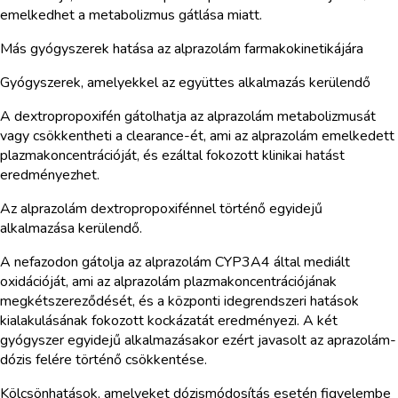
emelkedhet a metabolizmus gátlása miatt.
Más gyógyszerek hatása az alprazolám farmakokinetikájára
Gyógyszerek, amelyekkel az együttes alkalmazás kerülendő
A dextropropoxifén gátolhatja az alprazolám metabolizmusát
vagy csökkentheti a clearance-ét, ami az alprazolám emelkedett
plazmakoncentrációját, és ezáltal fokozott klinikai hatást
eredményezhet.
Az alprazolám dextropropoxifénnel történő egyidejű
alkalmazása kerülendő.
A nefazodon gátolja az alprazolám CYP3A4 által mediált
oxidációját, ami az alprazolám plazmakoncentrációjának
megkétszereződését, és a központi idegrendszeri hatások
kialakulásának fokozott kockázatát eredményezi. A két
gyógyszer egyidejű alkalmazásakor ezért javasolt az aprazolám-
dózis felére történő csökkentése.
Kölcsönhatások, amelyeket dózismódosítás esetén figyelembe