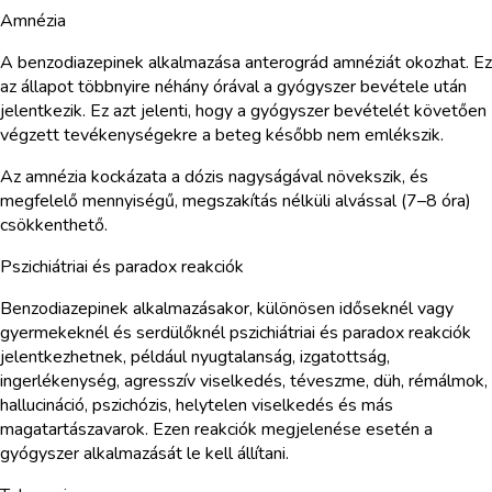
Amnézia
A benzodiazepinek alkalmazása anterográd amnéziát okozhat. Ez
az állapot többnyire néhány órával a gyógyszer bevétele után
jelentkezik. Ez azt jelenti, hogy a gyógyszer bevételét követően
végzett tevékenységekre a beteg később nem emlékszik.
Az amnézia kockázata a dózis nagyságával növekszik, és
megfelelő mennyiségű, megszakítás nélküli alvással (7–8 óra)
csökkenthető.
Pszichiátriai és paradox reakciók
Benzodiazepinek alkalmazásakor, különösen időseknél vagy
gyermekeknél és serdülőknél pszichiátriai és paradox reakciók
jelentkezhetnek, például nyugtalanság, izgatottság,
ingerlékenység, agresszív viselkedés, téveszme, düh, rémálmok,
hallucináció, pszichózis, helytelen viselkedés és más
magatartászavarok. Ezen reakciók megjelenése esetén a
gyógyszer alkalmazását le kell állítani.