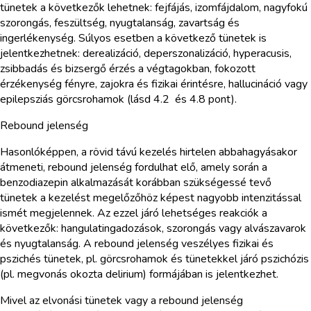
tünetek a következők lehetnek: fejfájás, izomfájdalom, nagyfokú
szorongás, feszültség, nyugtalanság, zavartság és
ingerlékenység. Súlyos esetben a következő tünetek is
jelentkezhetnek: derealizáció, deperszonalizáció, hyperacusis,
zsibbadás és bizsergő érzés a végtagokban, fokozott
érzékenység fényre, zajokra és fizikai érintésre, hallucináció vagy
epilepsziás görcsrohamok (lásd 4.2 és 4.8 pont).
Rebound jelenség
Hasonlóképpen, a rövid távú kezelés hirtelen abbahagyásakor
átmeneti, rebound jelenség fordulhat elő, amely során a
benzodiazepin alkalmazását korábban szükségessé tevő
tünetek a kezelést megelőzőhöz képest nagyobb intenzitással
ismét megjelennek. Az ezzel járó lehetséges reakciók a
következők: hangulatingadozások, szorongás vagy alvászavarok
és nyugtalanság. A rebound jelenség veszélyes fizikai és
pszichés tünetek, pl. görcsrohamok és tünetekkel járó pszichózis
(pl. megvonás okozta delirium) formájában is jelentkezhet.
Mivel az elvonási tünetek vagy a rebound jelenség