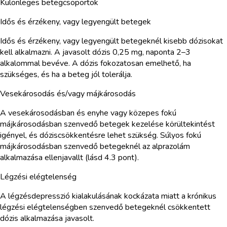
Különleges betegcsoportok
Idős és érzékeny, vagy legyengült betegek
Idős és érzékeny, vagy legyengült betegeknél kisebb dózisokat
kell alkalmazni. A javasolt dózis 0,25 mg, naponta 2–3
alkalommal bevéve. A dózis fokozatosan emelhető, ha
szükséges, és ha a beteg jól tolerálja.
Vesekárosodás és/vagy májkárosodás
A vesekárosodásban és enyhe vagy közepes fokú
májkárosodásban szenvedő betegek kezelése körültekintést
igényel, és dóziscsökkentésre lehet szükség. Súlyos fokú
májkárosodásban szenvedő betegeknél az alprazolám
alkalmazása ellenjavallt (lásd 4.3 pont).
Légzési elégtelenség
A légzésdepresszió kialakulásának kockázata miatt a krónikus
légzési elégtelenségben szenvedő betegeknél csökkentett
dózis alkalmazása javasolt.