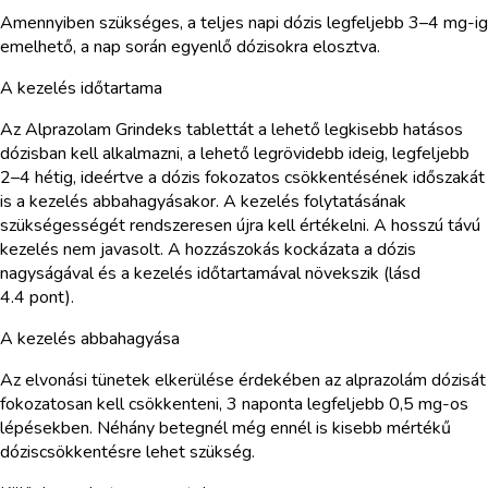
Amennyiben szükséges, a teljes napi dózis legfeljebb 3–4 mg-ig
emelhető, a nap során egyenlő dózisokra elosztva.
A kezelés időtartama
Az Alprazolam Grindeks tablettát a lehető legkisebb hatásos
dózisban kell alkalmazni, a lehető legrövidebb ideig, legfeljebb
2–4 hétig, ideértve a dózis fokozatos csökkentésének időszakát
is a kezelés abbahagyásakor. A kezelés folytatásának
szükségességét rendszeresen újra kell értékelni. A hosszú távú
kezelés nem javasolt. A hozzászokás kockázata a dózis
nagyságával és a kezelés időtartamával növekszik (lásd
4.4 pont).
A kezelés abbahagyása
Az elvonási tünetek elkerülése érdekében az alprazolám dózisát
fokozatosan kell csökkenteni, 3 naponta legfeljebb 0,5 mg-os
lépésekben. Néhány betegnél még ennél is kisebb mértékű
dóziscsökkentésre lehet szükség.