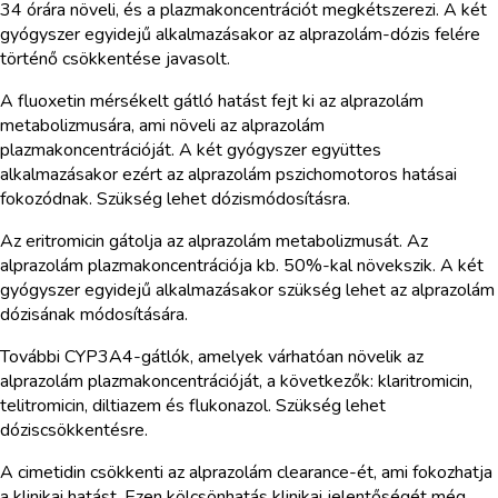
34 órára növeli, és a plazmakoncentrációt megkétszerezi. A két
gyógyszer egyidejű alkalmazásakor az alprazolám-dózis felére
történő csökkentése javasolt.
A fluoxetin mérsékelt gátló hatást fejt ki az alprazolám
metabolizmusára, ami növeli az alprazolám
plazmakoncentrációját. A két gyógyszer együttes
alkalmazásakor ezért az alprazolám pszichomotoros hatásai
fokozódnak. Szükség lehet dózismódosításra.
Az eritromicin gátolja az alprazolám metabolizmusát. Az
alprazolám plazmakoncentrációja kb. 50%-kal növekszik. A két
gyógyszer egyidejű alkalmazásakor szükség lehet az alprazolám
dózisának módosítására.
További CYP3A4-gátlók, amelyek várhatóan növelik az
alprazolám plazmakoncentrációját, a következők: klaritromicin,
telitromicin, diltiazem és flukonazol. Szükség lehet
dóziscsökkentésre.
A cimetidin csökkenti az alprazolám clearance-ét, ami fokozhatja
a klinikai hatást. Ezen kölcsönhatás klinikai jelentőségét még