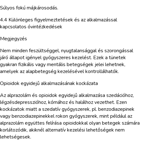
Súlyos fokú májkárosodás.
4.4 Különleges figyelmeztetések és az alkalmazással
kapcsolatos óvintézkedések
Megjegyzés
Nem minden feszültséggel, nyugtalansággal és szorongással
járó állapot igényel gyógyszeres kezelést. Ezek a tünetek
gyakran fizikális vagy mentális betegségek jelei lehetnek,
amelyek az alapbetegség kezelésével kontrollálhatók.
Opioidok egyidejű alkalmazásának kockázata
Az alprazolám és opioidok egyidejű alkalmazása szedációhoz,
légzésdepresszióhoz, kómához és halálhoz vezethet. Ezen
kockázatok miatt a szedatív gyógyszerek, pl. benzodiazepinek
vagy benzodiazepinekkel rokon gyógyszerek, mint például az
alprazolám együttes felírása opioidokkal olyan betegek számára
korlátozódik, akiknél alternatív kezelési lehetőségek nem
lehetségesek.