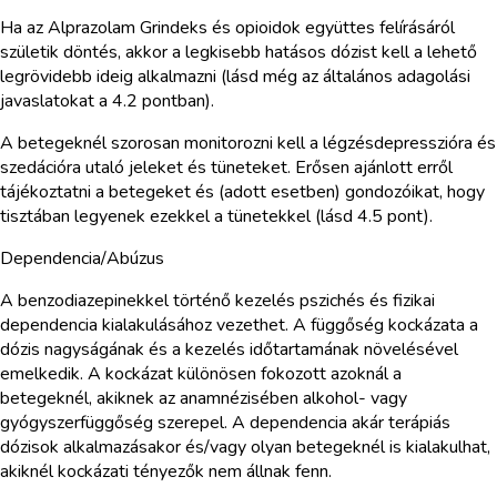
Ha az Alprazolam Grindeks és opioidok együttes felírásáról
születik döntés, akkor a legkisebb hatásos dózist kell a lehető
legrövidebb ideig alkalmazni (lásd még az általános adagolási
javaslatokat a 4.2 pontban).
A betegeknél szorosan monitorozni kell a légzésdepresszióra és
szedációra utaló jeleket és tüneteket. Erősen ajánlott erről
tájékoztatni a betegeket és (adott esetben) gondozóikat, hogy
tisztában legyenek ezekkel a tünetekkel (lásd 4.5 pont).
Dependencia/Abúzus
A benzodiazepinekkel történő kezelés pszichés és fizikai
dependencia kialakulásához vezethet. A függőség kockázata a
dózis nagyságának és a kezelés időtartamának növelésével
emelkedik. A kockázat különösen fokozott azoknál a
betegeknél, akiknek az anamnézisében alkohol- vagy
gyógyszerfüggőség szerepel. A dependencia akár terápiás
dózisok alkalmazásakor és/vagy olyan betegeknél is kialakulhat,
akiknél kockázati tényezők nem állnak fenn.