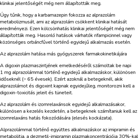
klinikai jelentőségét még nem állapították meg.
Úgy tűnik, hogy a karbamazepin fokozza az alprazolám
metabolizmusát, ami az alprazolám csökkent klinikai hatását
eredményezi. Ezen kölcsönhatás klinikai jelentőségét még nem
állapították meg. Hasonló hatások várhatók rifampicinnel vagy
közönséges orbáncfűvel történő egyidejű alkalmazás esetén.
Az alprazolám hatása más gyógyszerek farmakokinetikájára
A digoxin plazmaszintjének emelkedéséről számoltak be napi
1 mg alprazolámmal történő egyidejű alkalmazáskor, különösen
időseknél (˃ 65 évesek). Ezért azoknál a betegeknél, akik
alprazolámot és digoxint kapnak egyidejűleg, monitorozni kell a
digoxin-toxicitás jeleit és tüneteit.
Az alprazolám és izomrelaxánsok egyidejű alkalmazásakor,
különösen a kezelés kezdetén, a betegeknek számítaniuk kell az
izomrelaxáns hatás fokozódására (elesés kockázata).
Alprazolámmal történő együttes alkalmazáskor az imipramin és
metabolitja, a dezmetil-imipramin plazmakoncentrációja 30%-kal