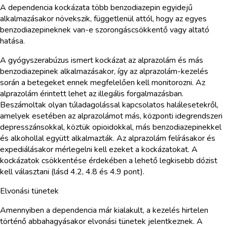
A dependencia kockázata több benzodiazepin egyidejű
alkalmazásakor növekszik, függetlenül attól, hogy az egyes
benzodiazepineknek van-e szorongáscsökkentő vagy altató
hatása.
A gyógyszerabúzus ismert kockázat az alprazolám és más
benzodiazepinek alkalmazásakor, így az alprazolám-kezelés
során a betegeket ennek megfelelően kell monitorozni. Az
alprazolám érintett lehet az illegális forgalmazásban.
Beszámoltak olyan túladagolással kapcsolatos halálesetekről,
amelyek esetében az alprazolámot más, központi idegrendszeri
depresszánsokkal, köztük opioidokkal, más benzodiazepinekkel
és alkohollal együtt alkalmazták. Az alprazolám felírásakor és
expediálásakor mérlegelni kell ezeket a kockázatokat. A
kockázatok csökkentése érdekében a lehető legkisebb dózist
kell választani (lásd 4.2, 4.8 és 4.9 pont).
Elvonási tünetek
Amennyiben a dependencia már kialakult, a kezelés hirtelen
történő abbahagyásakor elvonási tünetek jelentkeznek. A