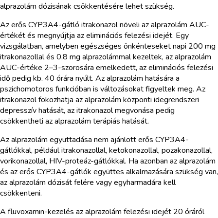
alprazolám dózisának csökkentésére lehet szükség.
Az erős CYP3A4-gátló itrakonazol növeli az alprazolám AUC-
értékét és megnyújtja az eliminációs felezési idejét. Egy
vizsgálatban, amelyben egészséges önkénteseket napi 200 mg
itrakonazollal és 0,8 mg alprazolámmal kezeltek, az alprazolám
AUC-értéke 2–3-szorosára emelkedett, az eliminációs felezési
idő pedig kb. 40 órára nyúlt. Az alprazolám hatására a
pszichomotoros funkcióban is változásokat figyeltek meg. Az
itrakonazol fokozhatja az alprazolám központi idegrendszeri
depresszív hatását, az itrakonazol megvonása pedig
csökkentheti az alprazolám terápiás hatását.
Az alprazolám együttadása nem ajánlott erős CYP3A4-
gátlókkal, például itrakonazollal, ketokonazollal, pozakonazollal,
vorikonazollal, HIV-proteáz-gátlókkal. Ha azonban az alprazolám
és az erős CYP3A4-gátlók együttes alkalmazására szükség van,
az alprazolám dózisát felére vagy egyharmadára kell
csökkenteni.
A fluvoxamin-kezelés az alprazolám felezési idejét 20 óráról