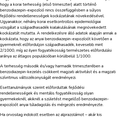
hogy a korai terhesség (első trimeszter) alatt történő
benzodiazepin-expozíció nincs összefüggésben a súlyos
fejlődési rendellenességek kockázatának növekedésével.
Ugyanakkor, néhány korai esetkontrollos epidemiológiai
vizsgálat a szájpadhasadék kialakulásának megnövekedett
kockázatát mutatta. A rendelkezésre álló adatok alapján annak a
kockázata, hogy az anyai benzodiazepin-expozíciót követően a
gyermeknél előforduljon szájpadhasadék, kevesebb mint
2/1000, míg az ilyen fogyatékosság természetes előfordulási
aránya az átlagos populációban körülbelül 1/1000.
A terhesség második és/vagy harmadik trimeszterében a
benzodiazepin-kezelés csökkent magzati aktivitást és a magzati
szívritmus változékonyságát eredményezi.
Esettanulmányok szerint előfordultak fejlődési
rendellenességek és mentális fogyatékosság olyan
gyermekeknél, akiknél a születést megelőző benzodiazepin-
expozíciót anyai túladagolás és mérgezés eredményezte.
Ha orvosilag indokolt esetben az alprazolámot – akár kis