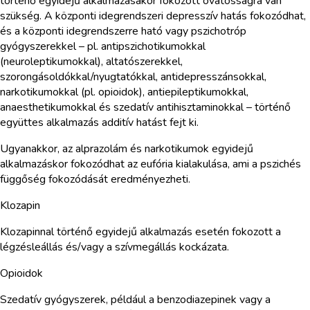
történő egyidejű alkalmazásakor fokozott óvatosságra van
szükség. A központi idegrendszeri depresszív hatás fokozódhat,
és a központi idegrendszerre ható vagy pszichotróp
gyógyszerekkel – pl. antipszichotikumokkal
(neuroleptikumokkal), altatószerekkel,
szorongásoldókkal/nyugtatókkal, antidepresszánsokkal,
narkotikumokkal (pl. opioidok), antiepileptikumokkal,
anaesthetikumokkal és szedatív antihisztaminokkal – történő
együttes alkalmazás additív hatást fejt ki.
Ugyanakkor, az alprazolám és narkotikumok egyidejű
alkalmazáskor fokozódhat az eufória kialakulása, ami a pszichés
függőség fokozódását eredményezheti.
Klozapin
Klozapinnal történő egyidejű alkalmazás esetén fokozott a
légzésleállás és/vagy a szívmegállás kockázata.
Opioidok
Szedatív gyógyszerek, például a benzodiazepinek vagy a