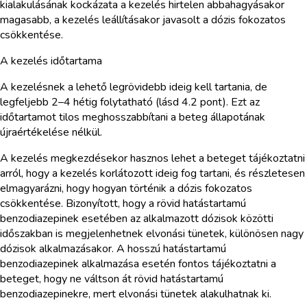
kialakulásának kockázata a kezelés hirtelen abbahagyásakor
magasabb, a kezelés leállításakor javasolt a dózis fokozatos
csökkentése.
A kezelés időtartama
A kezelésnek a lehető legrövidebb ideig kell tartania, de
legfeljebb 2–4 hétig folytatható (lásd 4.2 pont). Ezt az
időtartamot tilos meghosszabbítani a beteg állapotának
újraértékelése nélkül.
A kezelés megkezdésekor hasznos lehet a beteget tájékoztatni
arról, hogy a kezelés korlátozott ideig fog tartani, és részletesen
elmagyarázni, hogy hogyan történik a dózis fokozatos
csökkentése. Bizonyított, hogy a rövid hatástartamú
benzodiazepinek esetében az alkalmazott dózisok közötti
időszakban is megjelenhetnek elvonási tünetek, különösen nagy
dózisok alkalmazásakor. A hosszú hatástartamú
benzodiazepinek alkalmazása esetén fontos tájékoztatni a
beteget, hogy ne váltson át rövid hatástartamú
benzodiazepinekre, mert elvonási tünetek alakulhatnak ki.