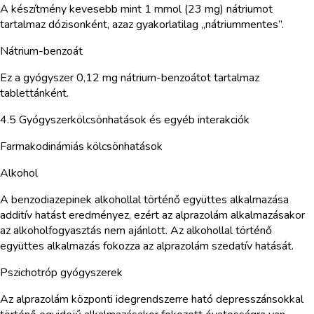
A készítmény kevesebb mint 1 mmol (23 mg) nátriumot
tartalmaz dózisonként, azaz gyakorlatilag „nátriummentes”.
Nátrium-benzoát
Ez a gyógyszer 0,12 mg nátrium-benzoátot tartalmaz
tablettánként.
4.5 Gyógyszerkölcsönhatások és egyéb interakciók
Farmakodinámiás kölcsönhatások
Alkohol
A benzodiazepinek alkohollal történő együttes alkalmazása
additív hatást eredményez, ezért az alprazolám alkalmazásakor
az alkoholfogyasztás nem ajánlott. Az alkohollal történő
együttes alkalmazás fokozza az alprazolám szedatív hatását.
Pszichotróp gyógyszerek
Az alprazolám központi idegrendszerre ható depresszánsokkal