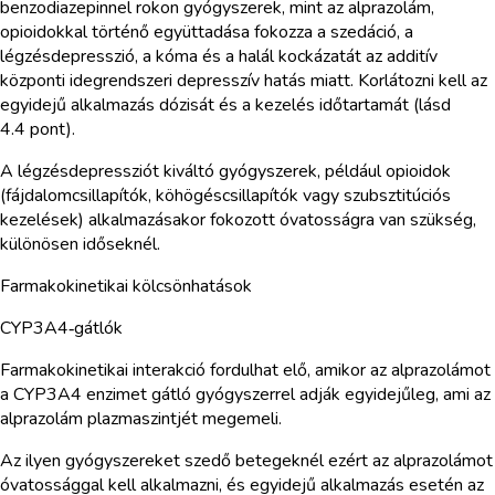
benzodiazepinnel rokon gyógyszerek, mint az alprazolám,
opioidokkal történő együttadása fokozza a szedáció, a
légzésdepresszió, a kóma és a halál kockázatát az additív
központi idegrendszeri depresszív hatás miatt. Korlátozni kell az
egyidejű alkalmazás dózisát és a kezelés időtartamát (lásd
4.4 pont).
A légzésdepressziót kiváltó gyógyszerek, például opioidok
(fájdalomcsillapítók, köhögéscsillapítók vagy szubsztitúciós
kezelések) alkalmazásakor fokozott óvatosságra van szükség,
különösen időseknél.
Farmakokinetikai kölcsönhatások
CYP3A4‑gátlók
Farmakokinetikai interakció fordulhat elő, amikor az alprazolámot
a CYP3A4 enzimet gátló gyógyszerrel adják egyidejűleg, ami az
alprazolám plazmaszintjét megemeli.
Az ilyen gyógyszereket szedő betegeknél ezért az alprazolámot
óvatossággal kell alkalmazni, és egyidejű alkalmazás esetén az