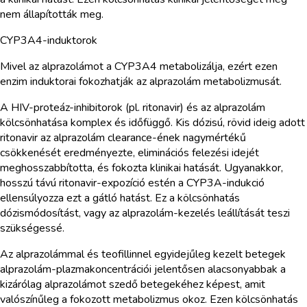
nem állapították meg.
CYP3A4-induktorok
Mivel az alprazolámot a CYP3A4 metabolizálja, ezért ezen
enzim induktorai fokozhatják az alprazolám metabolizmusát.
A HIV-proteáz-inhibitorok (pl. ritonavir) és az alprazolám
kölcsönhatása komplex és időfüggő. Kis dózisú, rövid ideig adott
ritonavir az alprazolám clearance-ének nagymértékű
csökkenését eredményezte, eliminációs felezési idejét
meghosszabbította, és fokozta klinikai hatását. Ugyanakkor,
hosszú távú ritonavir-expozíció estén a CYP3A-indukció
ellensúlyozza ezt a gátló hatást. Ez a kölcsönhatás
dózismódosítást, vagy az alprazolám-kezelés leállítását teszi
szükségessé.
Az alprazolámmal és teofillinnel egyidejűleg kezelt betegek
alprazolám-plazmakoncentrációi jelentősen alacsonyabbak a
kizárólag alprazolámot szedő betegekéhez képest, amit
valószínűleg a fokozott metabolizmus okoz. Ezen kölcsönhatás