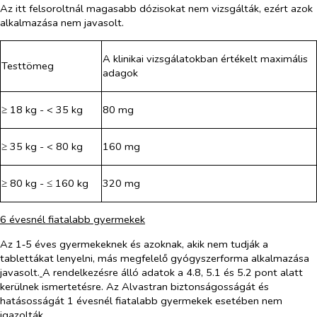
Az itt felsoroltnál magasabb dózisokat nem vizsgálták, ezért azok
alkalmazása nem javasolt.
A klinikai vizsgálatokban értékelt maximális
Testtömeg
adagok
≥ 18 kg - < 35 kg
80 mg
≥ 35 kg - < 80 kg
160 mg
≥ 80 kg - ≤ 160 kg
320 mg
6 évesnél fiatalabb gyermekek
Az 1‑5 éves gyermekeknek és azoknak, akik nem tudják a
tablettákat lenyelni, más megfelelő gyógyszerforma alkalmazása
javasolt.
A rendelkezésre álló adatok a 4.8, 5.1 és 5.2 pont alatt
kerülnek ismertetésre. Az Alvastran biztonságosságát és
hatásosságát 1 évesnél fiatalabb gyermekek esetében nem
igazolták.