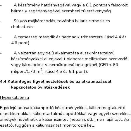
-​
A készítmény hatóanyagával vagy a 6.1 pontban felsorolt
bármely segédanyagával szembeni túlérzékenység.
-​
Súlyos májkárosodás, továbbá biliaris cirrhosis és
cholestasis.
-​
A terhesség második és harmadik trimesztere (lásd 4.4 és
4.6 pont)
-​
A valzartán egyidejű alkalmazása aliszkiréntartalmú
készítményekkel ellenjavallt diabetes mellitusban szenvedő
vagy károsodott veseműködésű betegeknél (GFR < 60
2
ml/perc/1,73 m
) (lásd 4.5 és 5.1 pont).
4.4 Különleges figyelmeztetések és az alkalmazással
kapcsolatos óvintézkedések
Hyperkalaemia
Egyidejű adása káliumpótló készítményekkel, káliummegtakarító
diuretikumokkal, káliumtartalmú sópótlókkal vagy egyéb szerekkel,
amelyek növelhetik a káliumszintet (heparin, stb.) nem ajánlott. Az
esettől függően a káliumszintet monitorozni kell.