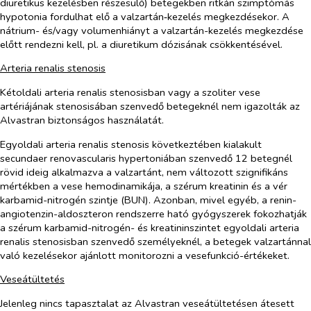
diuretikus kezelésben részesülő) betegekben ritkán szimptómás
hypotonia fordulhat elő a valzartán‑kezelés megkezdésekor. A
nátrium- és/vagy volumenhiányt a valzartán-kezelés megkezdése
előtt rendezni kell, pl. a diuretikum dózisának csökkentésével.
Arteria renalis stenosis
Kétoldali arteria renalis stenosisban vagy a szoliter vese
artériájának stenosisában szenvedő betegeknél nem igazolták az
Alvastran biztonságos használatát.
Egyoldali arteria renalis stenosis következtében kialakult
secundaer renovascularis hypertoniában szenvedő 12 betegnél
rövid ideig alkalmazva a valzartánt, nem változott szignifikáns
mértékben a vese hemodinamikája, a szérum kreatinin és a vér
karbamid-nitrogén szintje (BUN). Azonban, mivel egyéb, a renin-
angiotenzin-aldoszteron rendszerre ható gyógyszerek fokozhatják
a szérum karbamid-nitrogén- és kreatininszintet egyoldali arteria
renalis stenosisban szenvedő személyeknél, a betegek valzartánnal
való kezelésekor ajánlott monitorozni a vesefunkció-értékeket.
Veseátültetés
Jelenleg nincs tapasztalat az Alvastran veseátültetésen átesett