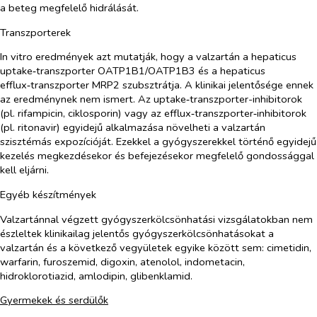
a beteg megfelelő hidrálását.
Transzporterek
In vitro
eredmények azt mutatják, hogy a valzartán a hepaticus
uptake‑transzporter OATP1B1/OATP1B3 és a hepaticus
efflux‑transzporter MRP2 szubsztrátja. A klinikai jelentősége ennek
az eredménynek nem ismert. Az uptake‑transzporter-inhibitorok
(pl. rifampicin, ciklosporin) vagy az efflux‑transzporter‑inhibitorok
(pl. ritonavir) egyidejű alkalmazása növelheti a valzartán
szisztémás expozícióját. Ezekkel a gyógyszerekkel történő egyidejű
kezelés megkezdésekor és befejezésekor megfelelő gondossággal
kell eljárni.
Egyéb készítmények
Valzartánnal végzett gyógyszerkölcsönhatási vizsgálatokban nem
észleltek klinikailag jelentős gyógyszerkölcsönhatásokat a
valzartán és a következő vegyületek egyike között sem: cimetidin,
warfarin, furoszemid, digoxin, atenolol, indometacin,
hidroklorotiazid, amlodipin, glibenklamid.
Gyermekek és serdülők