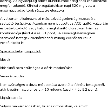
dózisig. Az egyidejűleg adott diuretikumok adagjának csökkentése
megfontolandó. Klinikai vizsgálatokban napi 320 mg volt a
maximális adag több részletre elosztva.
A valzartán alkalmazható más, szívelégtelenség kezelésére
szolgáló terápiával. Azonban nem javasolt az ACE-gátló, valzartán
és béta-blokkoló vagy káliummegtakarító diuretikum hármas
kombinációja (lásd 4.4 és 5.1 pont). A szívelégtelenségben
szenvedő betegek ellenőrzésénél mindig ellenőrizni kell a
vesefunkciót is.
Speciális betegcsoportok
Idősek
Időseknél nem szükséges a dózis módosítása.
Vesekárosodás
Nem szükséges a dózis módosítása azoknál a felnőtt betegeknél,
akik kreatinin-clearance-e > 10 ml/perc (lásd 4.4 és 5.2 pont).
Májkárosodás
Súlyos májkárosodásban, biliaris cirrhosisban, valamint