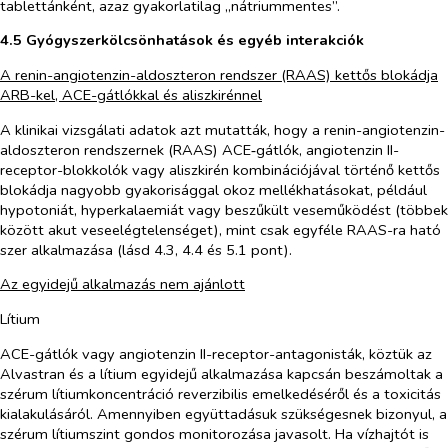
tablettánként, azaz gyakorlatilag „nátriummentes”.
4.5 Gyógyszerkölcsönhatások és egyéb interakciók
A renin-angiotenzin-aldoszteron rendszer (RAAS) kettős blokádja
ARB-kel, ACE-gátlókkal és aliszkirénnel
A klinikai vizsgálati adatok azt mutatták, hogy a renin-angiotenzin-
aldoszteron rendszernek (RAAS) ACE‑gátlók, angiotenzin II-
receptor-blokkolók vagy aliszkirén kombinációjával történő kettős
blokádja nagyobb gyakorisággal okoz mellékhatásokat, például
hypotoniát, hyperkalaemiát vagy beszűkült veseműködést (többek
között akut veseelégtelenséget), mint csak egyféle RAAS-ra ható
szer alkalmazása (lásd 4.3, 4.4 és 5.1 pont).
Az egyidejű alkalmazás nem ajánlott
Lítium
ACE-gátlók vagy angiotenzin II-receptor-antagonisták, köztük az
Alvastran és a lítium egyidejű alkalmazása kapcsán beszámoltak a
szérum lítiumkoncentráció reverzibilis emelkedéséről és a toxicitás
kialakulásáról. Amennyiben együttadásuk szükségesnek bizonyul, a
szérum lítiumszint gondos monitorozása javasolt. Ha vízhajtót is