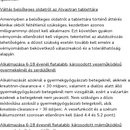
Váltás belsőleges oldatról az Alvastran tablettára
Amennyiben a belsőleges oldatról a tablettára történő áttérés
klinikai okból feltétlenül szükséges, kezdetben azonos
milligrammnyi dózist kell alkalmazni. Ezt követően gyakori
vérnyomás-ellenőrzést kell végezni, tekintettel az aluldozírozás
lehetőségére; a dózist szükség esetén tovább kell emelni a
vérnyomásban bekövetkező válaszreakció és a tolerálhatóság
alapján.
Alkalmazása 6‑18 évenél fiatalabb, károsodott veseműködésű
gyermekeknél és serdülőknél
Alkalmazását azoknál a gyermekgyógyászati betegeknél, akiknek a
kreatitnin‑clearance‑e < 30 ml/perc, valamint a dialízis alatt álló
gyermekgyógyászati betegeknél nem vizsgálták, ezért a valzartán
ezeknek a betegeknek nem javasolt.
Nem szükséges a dózis
gyermekgyógyászati
módosítása azoknál a
betegeknél, akik
. A vesefunkciót és a szérum
kreatinin‑clearance‑e > 30 ml/perc
káliumszintet szorosan ellenőrizni kell (lásd 4.4 és 5.2 pont).
Alkalmazása 6‑18 évesnél fiatalabb, károsodott májműködésű