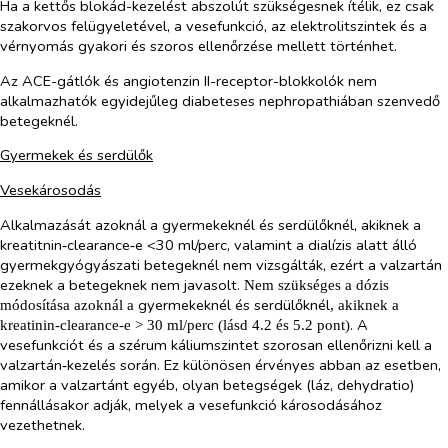
Ha a kettős blokád-kezelést abszolút szükségesnek ítélik, ez csak
szakorvos felügyeletével, a vesefunkció, az elektrolitszintek és a
vérnyomás gyakori és szoros ellenőrzése mellett történhet.
Az ACE-gátlók és angiotenzin II-receptor-blokkolók nem
alkalmazhatók egyidejűleg diabeteses nephropathiában szenvedő
betegeknél.
Gyermekek és serdülők
Vesekárosodás
Alkalmazását azoknál a gyermekeknél és serdülőknél, akiknek a
kreatitnin‑clearance‑e <30 ml/perc, valamint a dialízis alatt álló
gyermekgyógyászati betegeknél nem vizsgálták, ezért a valzartán
ezeknek a betegeknek nem javasolt.
Nem szükséges a dózis
gyermekeknél és serdülőknél
módosítása azoknál a
, akiknek a
. A
kreatinin‑clearance‑e > 30 ml/perc (lásd 4.2 és 5.2 pont)
vesefunkciót és a szérum káliumszintet szorosan ellenőrizni kell a
valzartán‑kezelés során. Ez különösen érvényes abban az esetben,
amikor a valzartánt egyéb, olyan betegségek (láz, dehydratio)
fennállásakor adják, melyek a vesefunkció károsodásához
vezethetnek.