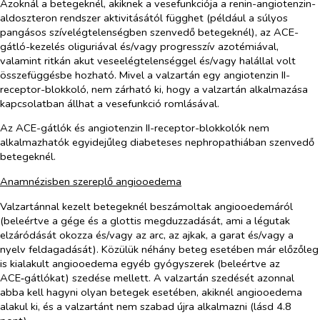
Azoknál a betegeknél, akiknek a vesefunkciója a renin-angiotenzin-
aldoszteron rendszer aktivitásától függhet (például a súlyos
pangásos szívelégtelenségben szenvedő betegeknél), az ACE-
gátló-kezelés oliguriával és/vagy progresszív azotémiával,
valamint ritkán akut veseelégtelenséggel és/vagy halállal volt
összefüggésbe hozható. Mivel a valzartán egy angiotenzin II-
receptor-blokkoló, nem zárható ki, hogy a valzartán alkalmazása
kapcsolatban állhat a vesefunkció romlásával.
Az ACE-gátlók és angiotenzin II-receptor-blokkolók nem
alkalmazhatók egyidejűleg diabeteses nephropathiában szenvedő
betegeknél.
Anamnézisben szereplő angiooedema
Valzartánnal kezelt betegeknél beszámoltak angiooedemáról
(beleértve a gége és a glottis megduzzadását, ami a légutak
elzáródását okozza és/vagy az arc, az ajkak, a garat és/vagy a
nyelv feldagadását). Közülük néhány beteg esetében már előzőleg
is kialakult angiooedema egyéb gyógyszerek (beleértve az
ACE‑gátlókat) szedése mellett. A valzartán szedését azonnal
abba kell hagyni olyan betegek esetében, akiknél angiooedema
alakul ki, és a valzartánt nem szabad újra alkalmazni (lásd 4.8