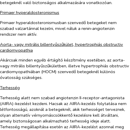
betegeknél való biztonságos alkalmazására vonatkozóan.
Primaer hyperaldosteronismus
Primaer hyperaldosteronismusban szenvedő betegeket nem
szabad valzartánnal kezelni, mivel náluk a renin‑angiotenzin
rendszer nem aktív.
Aorta- vagy mitrális billentyűszűkület, hypertrophiás obstructiv
cardiomyopathia
Akárcsak minden egyéb értágító készítmény esetében, az aorta-
vagy mitrális billentyűszűkületben, illetve hypertrophiás obstructiv
cardiomyopathiában (HOCM) szenvedő betegeknél különös
óvatosság szükséges.
Terhesség
Terhesség alatt nem szabad angiotenzin II-receptor-antagonista
(AIIRA)-kezelést kezdeni. Hacsak az AIIRA‑kezelés folytatása nem
létfontosságú, azoknál a betegeknél, akik terhességet terveznek,
olyan alternatív vérnyomáscsökkentő kezelésre kell átváltani,
amely biztonságosan alkalmazható terhesség ideje alatt.
Terhesség megállapítása esetén az AIIRA-kezelést azonnal meg