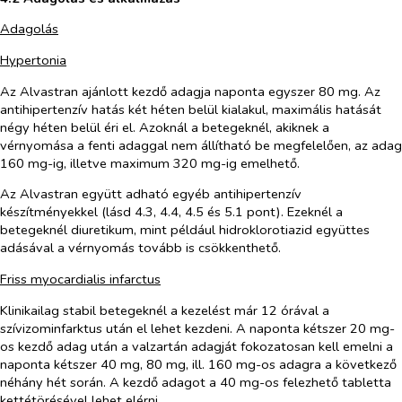
Adagolás
Hypertonia
Az Alvastran ajánlott kezdő adagja naponta egyszer 80 mg. Az
antihipertenzív hatás két héten belül kialakul, maximális hatását
négy héten belül éri el. Azoknál a betegeknél, akiknek a
vérnyomása a fenti adaggal nem állítható be megfelelően, az adag
160 mg-ig, illetve maximum 320 mg-ig emelhető.
Az Alvastran együtt adható egyéb antihipertenzív
készítményekkel (lásd 4.3, 4.4, 4.5 és 5.1 pont). Ezeknél a
betegeknél diuretikum, mint például hidroklorotiazid együttes
adásával a vérnyomás tovább is csökkenthető.
Friss myocardialis infarctus
Klinikailag stabil betegeknél a kezelést már 12 órával a
szívizominfarktus után el lehet kezdeni. A naponta kétszer 20 mg-
os kezdő adag után a valzartán adagját fokozatosan kell emelni a
naponta kétszer 40 mg, 80 mg, ill. 160 mg-os adagra a következő
néhány hét során. A kezdő adagot a 40 mg-os felezhető tabletta
kettétörésével lehet elérni.