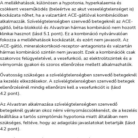
A mellékhatások, különösen a hypotonia, hyperkalaemia és
csökkent veseműködés (beleértve az akut veseelégtelenséget is)
kockázata nőhet, ha a valzartánt ACE-gátlóval kombinációban
alkalmazzák. Szívelégtelenségben szenvedő betegeknél az ACE-
gátló, béta-blokkoló és Alvastran hármas kombináció nem hozott
klinikai hasznot (lásd 5.1 pont). Ez a kombináció nyilvánvalóan
fokozza a mellékhatások kockázatát, és ezért nem javasolt. Az
ACE-gátló, mineralokortikoid-receptor-antagonista és valzartán
hármas kombináció szintén nem javasolt. Ezek a kombinációk csak
szakorvos felügyeletével, a vesefunkció, az elektrolitszintek és a
vérnyomás gyakori és szoros ellenőrzése mellett alkalmazhatók.
Óvatosság szükséges a szívelégtelenségben szenvedő betegeknél
a kezelés elkezdésekor. A szívelégtelenségben szenvedő betegek
ellenőrzésénél mindig ellenőrizni kell a vesefunkciót is (lásd
4.2 pont).
Az Alvastran alkalmazása szívelégtelenségben szenvedő
betegeknél gyakran okoz némi vérnyomáscsökkenést, de a kezelés
leállítása a tartós szimptómás hypotonia miatt általában nem
szükséges, feltéve, hogy az adagolási javaslatokat betartják (lásd
4.2 pont).