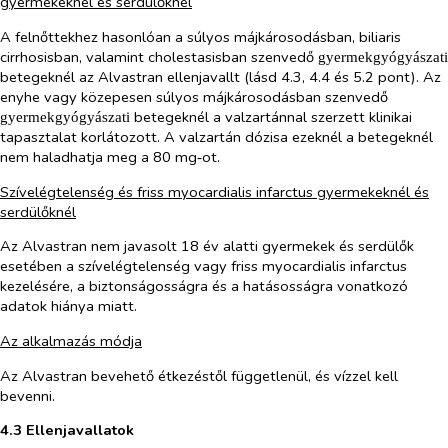
gyermekeknél és serdülőknél
A felnőttekhez hasonlóan a súlyos májkárosodásban, biliaris
cirrhosisban, valamint cholestasisban szenvedő
gyermekgyógyászati
betegeknél az Alvastran ellenjavallt (lásd 4.3, 4.4 és 5.2 pont). Az
enyhe vagy közepesen súlyos májkárosodásban szenvedő
betegeknél a valzartánnal szerzett klinikai
gyermekgyógyászati
tapasztalat korlátozott. A valzartán dózisa ezeknél a betegeknél
nem haladhatja meg a 80 mg‑ot.
Szívelégtelenség és friss myocardialis infarctus gyermekeknél és
serdülőknél
Az Alvastran nem javasolt 18 év alatti gyermekek és serdülők
esetében a szívelégtelenség vagy friss myocardialis infarctus
kezelésére, a biztonságosságra és a hatásosságra vonatkozó
adatok hiánya miatt.
Az alkalmazás módja
Az Alvastran bevehető étkezéstől függetlenül, és vízzel kell
bevenni.
4.3 Ellenjavallatok