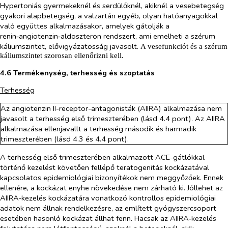
Hypertoniás gyermekeknél és serdülőknél, akiknél a vesebetegség
gyakori alapbetegség, a valzartán egyéb, olyan hatóanyagokkal
való együttes alkalmazásakor, amelyek gátolják a
renin‑angiotenzin‑aldoszteron rendszert, ami emelheti a szérum
káliumszintet, elővigyázatosság javasolt.
A vesefunkciót és a szérum
káliumszintet szorosan ellenőrizni kell.
4.6 Termékenység, terhesség és szoptatás
Terhesség
Az angiotenzin II-receptor-antagonisták (AIIRA) alkalmazása nem
javasolt a terhesség első trimeszterében (lásd 4.4 pont). Az AIIRA
alkalmazása ellenjavallt a terhesség második és harmadik
trimeszterében (lásd 4.3 és 4.4 pont).
A terhesség első trimeszterében alkalmazott ACE-gátlókkal
történő kezelést követően fellépő teratogenitás kockázatával
kapcsolatos epidemiológiai bizonyítékok nem meggyőzőek. Ennek
ellenére, a kockázat enyhe növekedése nem zárható ki. Jóllehet az
AIIRA‑kezelés kockázatára vonatkozó kontrollos epidemiológiai
adatok nem állnak rendelkezésre, az említett gyógyszercsoport
esetében hasonló kockázat állhat fenn. Hacsak az AIIRA‑kezelés