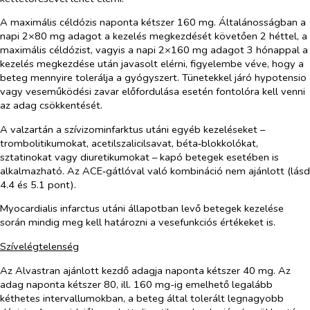
A maximális céldózis naponta kétszer 160 mg. Általánosságban a
napi 2×80 mg adagot a kezelés megkezdését követően 2 héttel, a
maximális céldózist, vagyis a napi 2×160 mg adagot 3 hónappal a
kezelés megkezdése után javasolt elérni, figyelembe véve, hogy a
beteg mennyire tolerálja a gyógyszert. Tünetekkel járó hypotensio
vagy veseműködési zavar előfordulása esetén fontolóra kell venni
az adag csökkentését.
A valzartán a szívizominfarktus utáni egyéb kezeléseket –
trombolitikumokat, acetilszalicilsavat, béta‑blokkolókat,
sztatinokat vagy diuretikumokat – kapó betegek esetében is
alkalmazható. Az ACE‑gátlóval való kombináció nem ajánlott (lásd
4.4 és 5.1 pont).
Myocardialis infarctus utáni állapotban levő betegek kezelése
során mindig meg kell határozni a vesefunkciós értékeket is.
Szívelégtelenség
Az Alvastran ajánlott kezdő adagja naponta kétszer 40 mg. Az
adag naponta kétszer 80, ill. 160 mg-ig emelhető legalább
kéthetes intervallumokban, a beteg által tolerált legnagyobb