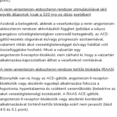
pont).
A renin-angiotenzin-aldoszteron rendszer stimulációjával járó
egyéb állapotok (csak a 320 mg-os dózis
esetében)
Azoknál a betegeknél, akiknek a vesefunkciója a renin-angiotenzin-
aldoszteron rendszer aktivitásától függhet (például a súlyos
pangásos szívelégtelenségben szenvedő betegeknél), az ACE-
gátló‑kezelés oliguriával és/vagy progresszív azotaemiával,
valamint ritkán akut veseelégtelenséggel és/vagy halállal volt
összefüggésbe hozható. Mivel a valzartán egy
angiotenzin II‑receptor‑blokkoló, nem zárható ki, hogy a valzartán
alkalmazása kapcsolatban állhat a vesefunkció romlásával.
A renin-angiotenzin-aldoszteron rendszer kettős blokádja (RAAS)
Bizonyíték van rá, hogy az ACE-gátlók, angiotenzin II-receptor-
blokkolók vagy aliszkirén egyidejű alkalmazása fokozza a
hypotonia, hyperkalaemia és csökkent veseműködés (beleértve az
akut veseelégtelenség) kockázatát. A RAAS ACE-gátlók,
angiotenzin II-receptor-blokkolók vagy aliszkirén kombinált
alkalmazásával történő kettős blokádja ezért nem javasolt (lásd
4.5 és 5.1 pont).