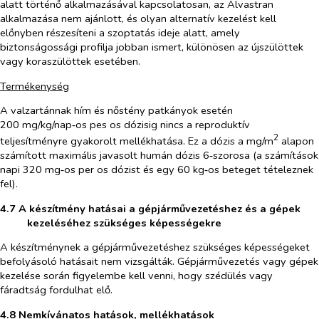
alatt történő alkalmazásával kapcsolatosan, az Alvastran
alkalmazása nem ajánlott, és olyan alternatív kezelést kell
előnyben részesíteni a szoptatás ideje alatt, amely
biztonságossági profilja jobban ismert, különösen az újszülöttek
vagy koraszülöttek esetében.
Termékenység
A valzartánnak hím és nőstény patkányok esetén
200 mg/kg/nap‑os
pes os
dózisig nincs a reproduktív
2
teljesítményre gyakorolt mellékhatása. Ez a dózis a mg/m
alapon
számított maximális javasolt humán dózis 6‑szorosa (a számítások
napi 320 mg‑os
per os
dózist és egy 60 kg‑os beteget tételeznek
fel).
4.7 A készítmény hatásai a gépjárművezetéshez és a gépek
kezeléséhez szükséges képességekre
A készítménynek a gépjárművezetéshez szükséges képességeket
befolyásoló hatásait nem vizsgálták. Gépjárművezetés vagy gépek
kezelése során figyelembe kell venni, hogy szédülés vagy
fáradtság fordulhat elő.
4.8 Nemkívánatos hatások, mellékhatások