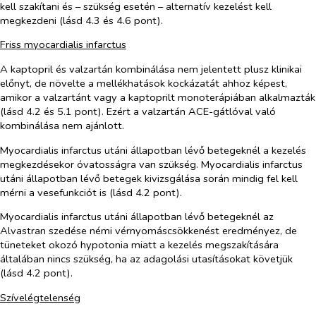
kell szakítani és – szükség esetén – alternatív kezelést kell
megkezdeni (lásd 4.3 és 4.6 pont).
Friss myocardialis infarctus
A kaptopril és valzartán kombinálása nem jelentett plusz klinikai
előnyt, de növelte a mellékhatások kockázatát ahhoz képest,
amikor a valzartánt vagy a kaptoprilt monoterápiában alkalmazták
(lásd 4.2 és 5.1 pont). Ezért a valzartán ACE-gátlóval való
kombinálása nem ajánlott.
Myocardialis infarctus utáni állapotban lévő betegeknél a kezelés
megkezdésekor óvatosságra van szükség. Myocardialis infarctus
utáni állapotban lévő betegek kivizsgálása során mindig fel kell
mérni a vesefunkciót is (lásd 4.2 pont).
Myocardialis infarctus utáni állapotban lévő betegeknél az
Alvastran szedése némi vérnyomáscsökkenést eredményez, de
tüneteket okozó hypotonia miatt a kezelés megszakítására
általában nincs szükség, ha az adagolási utasításokat követjük
(lásd 4.2 pont).
Szívelégtelenség