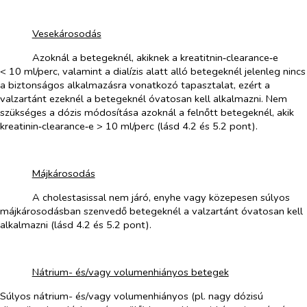
​
​
Vesekárosodás
​
Azoknál a betegeknél, akiknek a kreatitnin‑clearance‑e
< 10 ml/perc, valamint a dialízis alatt alló betegeknél jelenleg nincs
a biztonságos alkalmazásra vonatkozó tapasztalat, ezért a
valzartánt ezeknél a betegeknél óvatosan kell alkalmazni. Nem
szükséges a dózis módosítása azoknál a felnőtt betegeknél, akik
kreatinin‑clearance‑e > 10 ml/perc (lásd 4.2 és 5.2 pont).
​
​
Májkárosodás
​
A cholestasissal nem járó, enyhe vagy közepesen súlyos
májkárosodásban szenvedő betegeknél a valzartánt óvatosan kell
alkalmazni (lásd 4.2 és 5.2 pont).
​
​
Nátrium- és/vagy volumenhiányos betegek
Súlyos nátrium- és/vagy volumenhiányos (pl. nagy dózisú