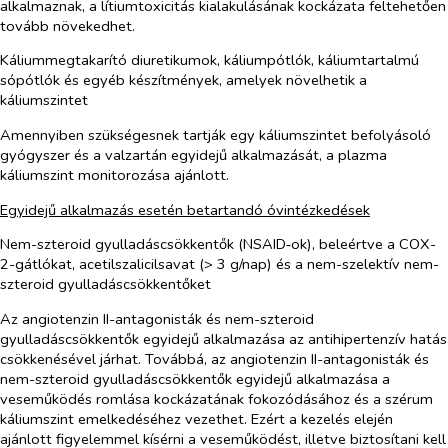
alkalmaznak, a lítiumtoxicitás kialakulásának kockázata feltehetően
tovább növekedhet.
Káliummegtakarító diuretikumok, káliumpótlók, káliumtartalmú
sópótlók és egyéb készítmények, amelyek növelhetik a
káliumszintet
Amennyiben szükségesnek tartják egy káliumszintet befolyásoló
gyógyszer és a valzartán egyidejű alkalmazását, a plazma
káliumszint monitorozása ajánlott.
Egyidejű alkalmazás esetén betartandó óvintézkedések
Nem-szteroid gyulladáscsökkentők (NSAID‑ok), beleértve a COX-
2-gátlókat, acetilszalicilsavat (> 3 g/nap) és a nem-szelektív nem-
szteroid gyulladáscsökkentőket
Az angiotenzin II-antagonisták és nem-szteroid
gyulladáscsökkentők egyidejű alkalmazása az antihipertenzív hatás
csökkenésével járhat. Továbbá, az angiotenzin II-antagonisták és
nem-szteroid gyulladáscsökkentők egyidejű alkalmazása a
veseműködés romlása kockázatának fokozódásához és a szérum
káliumszint emelkedéséhez vezethet. Ezért a kezelés elején
ajánlott figyelemmel kísérni a veseműködést, illetve biztosítani kell