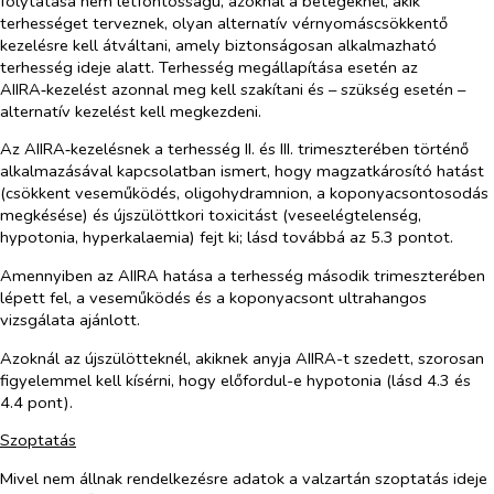
folytatása nem létfontosságú, azoknál a betegeknél, akik
terhességet terveznek, olyan alternatív vérnyomáscsökkentő
kezelésre kell átváltani, amely biztonságosan alkalmazható
terhesség ideje alatt. Terhesség megállapítása esetén az
AIIRA‑kezelést azonnal meg kell szakítani és – szükség esetén –
alternatív kezelést kell megkezdeni.
Az AIIRA‑kezelésnek a terhesség II. és III. trimeszterében történő
alkalmazásával kapcsolatban ismert, hogy magzatkárosító hatást
(csökkent veseműködés, oligohydramnion, a koponyacsontosodás
megkésése) és újszülöttkori toxicitást (veseelégtelenség,
hypotonia, hyperkalaemia) fejt ki; lásd továbbá az 5.3 pontot.
Amennyiben az AIIRA hatása a terhesség második trimeszterében
lépett fel, a veseműködés és a koponyacsont ultrahangos
vizsgálata ajánlott.
Azoknál az újszülötteknél, akiknek anyja AIIRA-t szedett, szorosan
figyelemmel kell kísérni, hogy előfordul-e hypotonia (lásd 4.3 és
4.4 pont).
Szoptatás
Mivel nem állnak rendelkezésre adatok a valzartán szoptatás ideje