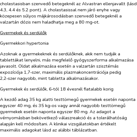
cholestasisban szenvedő betegeknél az Alvastran ellenjavallt (lásd
4.3, 4.4 és 5.2 pont). A cholestasissal nem járó enyhe vagy
közepesen súlyos májkárosodásban szenvedő betegeknél a
valzartán dózis nem haladhatja meg a 80 mg‑ot.
Gyermekek és serdülők
Gyermekkori hypertonia
Azoknak a gyermekeknek és serdülőknek, akik nem tudják a
tablettákat lenyelni, más megfelelő gyógyszerforma alkalmazása
javasolt. Oldat alkalmazása esetén a valzartán szisztémás
expozíciója 1,7‑szer, maximális plazmakoncentrációja pedig
2,2‑szer nagyobb, mint tabletta alkalmazásakor.
Gyermekek és serdülők, 6‑tól 18
évesnél fiatalabb korig
A kezdő adag 35 kg alatti testtömegű gyermekek esetén naponta
egyszer 40 mg, és 35 kg‑os vagy annál nagyobb testtömegű
gyermekek esetén naponta egyszer 80 mg. Az adagot a
vérnyomásban bekövetkező válaszreakció és a tolerálhatóság
alapján kell módosítani. A klinikai vizsgálatokban értékelt
maximális adagokat lásd az alábbi táblázatban.