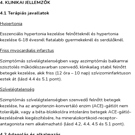
4. KLINIKAI JELLEMZŐK
4.1 Terápiás javallatok
Hypertonia
Esszenciális hypertonia kezelése felnőtteknél és hypertonia
kezelése 6‑18 évesnél fiatalabb gyermekeknél és serdülőknél.
Friss myocardialis infarctus
Szimptómás szívelégtelenségben vagy aszimptómás balkamrai
szisztolés működészavarban szenvedő, klinikailag stabil felnőtt
betegek kezelése, akik friss (12 óra – 10 nap) szívizominfarktuson
estek át (lásd 4.4 és 5.1 pont).
Szívelégtelenség
Szimptómás szívelégtelenségben szenvedő felnőtt betegek
kezelése, ha az angiotenzin-konvertáló enzim (ACE)-gátlót nem
tolerálják, vagy a béta-blokkolóra intoleráns betegek ACE-gátló-
kezelésének kiegészítésére, ha mineralokortikoid-receptor-
antagonista nem alkalmazható (lásd 4.2, 4.4, 4.5 és 5.1 pont).
4.2 Adagolás és alkalmazás