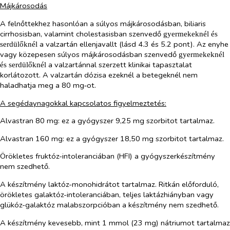
Májkárosodás
A felnőttekhez hasonlóan a súlyos májkárosodásban, biliaris
cirrhosisban, valamint cholestasisban szenvedő
gyermekeknél és
a valzartán ellenjavallt (lásd 4.3 és 5.2 pont). Az enyhe
serdülőknél
vagy közepesen súlyos májkárosodásban szenvedő
gyermekeknél
a valzartánnal szerzett klinikai tapasztalat
és serdülőknél
korlátozott. A valzartán dózisa ezeknél a betegeknél nem
haladhatja meg a 80 mg‑ot.
A segédaynagokkal kapcsolatos figyelmeztetés:
Alvastran 80 mg
: ez a gyógyszer 9,25 mg szorbitot tartalmaz.
Alvastran 160 mg
: ez a gyógyszer 18,50 mg szorbitot tartalmaz.
Örökletes fruktóz-intoleranciában (HFI) a gyógyszerkészítmény
nem szedhető.
A készítmény laktóz-monohidrátot tartalmaz. Ritkán előforduló,
örökletes galaktóz-intoleranciában, teljes laktázhiányban vagy
glükóz-galaktóz malabszorpcióban a készítmény nem szedhető.
A készítmény kevesebb, mint 1 mmol (23 mg) nátriumot tartalmaz