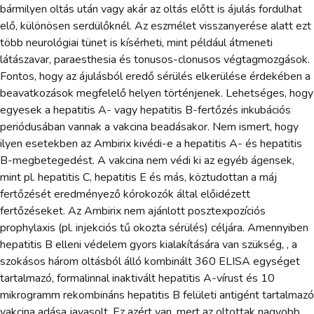
bármilyen oltás után vagy akár az oltás előtt is ájulás fordulhat
elő, különösen serdülőknél. Az eszmélet visszanyerése alatt ezt
több neurológiai tünet is kísérheti, mint például átmeneti
látászavar, paraesthesia és tonusos-clonusos végtagmozgások.
Fontos, hogy az ájulásból eredő sérülés elkerülése érdekében a
beavatkozások megfelelő helyen történjenek. Lehetséges, hogy
egyesek a hepatitis A- vagy hepatitis B-fertőzés inkubációs
periódusában vannak a vakcina beadásakor. Nem ismert, hogy
ilyen esetekben az Ambirix kivédi-e a hepatitis A- és hepatitis
B-megbetegedést. A vakcina nem védi ki az egyéb ágensek,
mint pl. hepatitis C, hepatitis E és más, köztudottan a máj
fertőzését eredményező kórokozók által előidézett
fertőzéseket. Az Ambirix nem ajánlott posztexpozíciós
prophylaxis (pl. injekciós tű okozta sérülés) céljára. Amennyiben
hepatitis B elleni védelem gyors kialakítására van szükség, , a
szokásos három oltásból álló kombinált 360 ELISA egységet
tartalmazó, formalinnal inaktivált hepatitis A-vírust és 10
mikrogramm rekombináns hepatitis B felületi antigént tartalmazó
vakcina adása javasolt. Ez azért van, mert az oltottak nagyobb