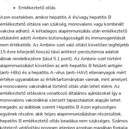
Emlékeztető oltás
Azon esetekben, amikor hepatitis A és/vagy hepatitis B
emlékeztető oltásra van szükség, monovalens vagy kombinált
vakcina adható. A kétadagos alapimmunizálás után emlékeztető
oltásként adott Ambirix biztonságosságát és immunogenitását
nem értékelték. Az Ambirix-szel való oltást követően legfeljebb
15 évre kiterjedő hosszú távú antitest-perzisztencia adatok
állnak rendelkezésre (lásd 5.1 pont). Az Ambirix-szel történt
alapimmunizálást követően az anti-hepatitis B felületi antigén
(anti-HBs) és a hepatitis A-vírus (anti-HAV) ellenanyagok mért
értékei ugyanabban az értéktartományban vannak, mint amelyet
a monovalens vakcinákkal történő oltás után lehet elérni. Az
emlékeztető oltásokra vonatkozó általános ajánlásokat így a
monovalens vakcinákkal szerzett tapasztalatok alapján lehet
megadni, az alábbiak szerint Hepatitis B Azon egészséges
egyének részére, akik teljes alapimmunizálásban részesültek,
hepatitis B emlékeztető oltás beadása nem szükséges. Számos
kötelező védőoltási program jelenleg azonban magában foglalja