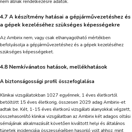
nem állnak rendelkezésre adatok.
4.7 A készítmény hatásai a gépjárművezetéshez és
a gépek kezeléséhez szükséges képességekre
Az Ambirix nem, vagy csak elhanyagolható mértékben
befolyásolja a gépjárművezetéshez és a gépek kezeléséhez
szükséges képességeket.
4.8 Nemkívánatos hatások, mellékhatások
A biztonságossági profil összefoglalása
Klinikai vizsgálatokban 1027 egyénnek, 1 éves életkortól
betöltött 15 éves életkorig, összesen 2029 adag Ambirix-et
adtak be. Két, 1-15 éves életkorú vizsgálati alanyokkal végzett,
összehasonlító klinikai vizsgálatban az Ambirix két adagos oltási
sémájának alkalmazását követően kiváltott helyi és általános
tünetek incidenciája összességében hasonló volt ahhoz, mint