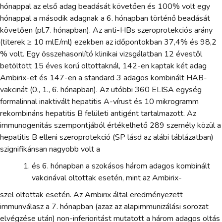
hónappal az első adag beadását követően és 100% volt egy
hónappal a második adagnak a 6. hónapban történő beadását
követően (pl.7. hónapban). Az anti-HBs szeroprotekciós arány
(titerek ≥ 10 mlE/ml) ezekben az időpontokban 37,4% és 98,2
% volt. Egy összehasonlító klinikai vizsgálatban 12 évestől
betöltött 15 éves korú oltottaknál, 142-en kaptak két adag
Ambirix-et és 147-en a standard 3 adagos kombinált HAB-
vakcinát (0., 1., 6. hónapban). Az utóbbi 360 ELISA egység
formalinnal inaktivált hepatitis A-vírust és 10 mikrogramm
rekombináns hepatitis B felületi antigént tartalmazott. Az
immunogenitás szempontjából értékelhető 289 személy közül a
hepatitis B elleni szeroprotekció (SP lásd az alábi táblázatban)
szignifikánsan nagyobb volt a
és 6. hónapban a szokásos három adagos kombinált
vakcinával oltottak esetén, mint az Ambirix-
szel oltottak esetén. Az Ambirix által eredményezett
immunválasz a 7. hónapban (azaz az alapimmunizálási sorozat
elvégzése után) non-inferioritást mutatott a három adagos oltás