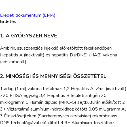
Eredeti dokumentum (EMA)
hirdetés
1. A GYÓGYSZER NEVE
Ambirix, szuszpenziós injekció előretöltött fecskendőben
Hepatitis A (inaktivált) és hepatitis B (rDNS) (HAB) vakcina
(adszorbeált).
2. MINŐSÉGI ÉS MENNYISÉGI ÖSSZETÉTEL
1 adag (1 ml) vakcina tartalmaz: 1,2 Hepatitis A-vírus (inaktivált)
720 ELISA egység 3,4 Hepatitis B felületi antigén 20
mikrogramm 1 Humán diploid (MRC-5) sejtkultúrán előállított 2
3+ Víztartalmú alumínium-hidroxidhoz kötött 0,05 milligramm Al
3 Élesztősejteken (Saccharomyces cerevisiae) rekombináns
DNS technológiával előállított 4 3+ Alumínium-foszfáthoz