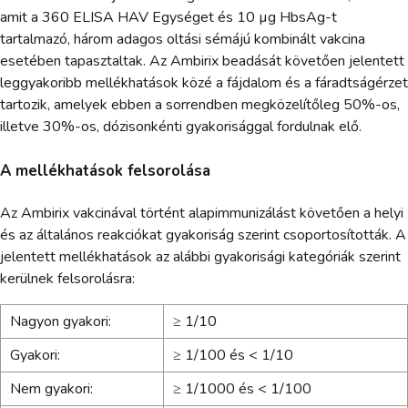
amit a 360 ELISA HAV Egységet és 10 µg HbsAg-t
tartalmazó, három adagos oltási sémájú kombinált vakcina
esetében tapasztaltak. Az Ambirix beadását követően jelentett
leggyakoribb mellékhatások közé a fájdalom és a fáradtságérzet
tartozik, amelyek ebben a sorrendben megközelítőleg 50%-os,
illetve 30%-os, dózisonkénti gyakorisággal fordulnak elő.
A mellékhatások felsorolása
Az Ambirix vakcinával történt alapimmunizálást követően a helyi
és az általános reakciókat gyakoriság szerint csoportosították. A
jelentett mellékhatások az alábbi gyakorisági kategóriák szerint
kerülnek felsorolásra:
Nagyon gyakori:
≥ 1/10
Gyakori:
≥ 1/100 és < 1/10
Nem gyakori:
≥ 1/1000 és < 1/100