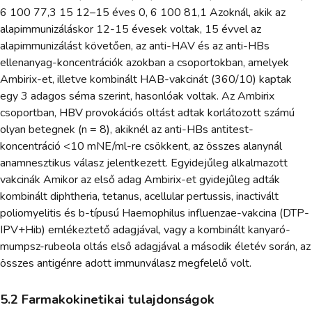
6 100 77,3 15 12–15 éves 0, 6 100 81,1 Azoknál, akik az
alapimmunizáláskor 12-15 évesek voltak, 15 évvel az
alapimmunizálást követően, az anti-HAV és az anti-HBs
ellenanyag-koncentrációk azokban a csoportokban, amelyek
Ambirix-et, illetve kombinált HAB-vakcinát (360/10) kaptak
egy 3 adagos séma szerint, hasonlóak voltak. Az Ambirix
csoportban, HBV provokációs oltást adtak korlátozott számú
olyan betegnek (n = 8), akiknél az anti-HBs antitest-
koncentráció <10 mNE/ml-re csökkent, az összes alanynál
anamnesztikus válasz jelentkezett. Egyidejűleg alkalmazott
vakcinák Amikor az első adag Ambirix-et gyidejűleg adták
kombinált diphtheria, tetanus, acellular pertussis, inactivált
poliomyelitis és b-típusú Haemophilus influenzae-vakcina (DTP-
IPV+Hib) emlékeztető adagjával, vagy a kombinált kanyaró-
mumpsz-rubeola oltás első adagjával a második életév során, az
összes antigénre adott immunválasz megfelelő volt.
5.2 Farmakokinetikai tulajdonságok