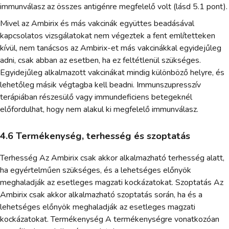
immunválasz az összes antigénre megfelelő volt (lásd 5.1 pont).
Mivel az Ambirix és más vakcinák együttes beadásával
kapcsolatos vizsgálatokat nem végeztek a fent említetteken
kívül, nem tanácsos az Ambirix-et más vakcinákkal egyidejűleg
adni, csak abban az esetben, ha ez feltétlenül szükséges.
Egyidejűleg alkalmazott vakcinákat mindig különböző helyre, és
lehetőleg másik végtagba kell beadni. Immunszupresszív
terápiában részesülő vagy immundeficiens betegeknél
előfordulhat, hogy nem alakul ki megfelelő immunválasz.
4.6 Termékenység, terhesség és szoptatás
Terhesség Az Ambirix csak akkor alkalmazható terhesség alatt,
ha egyértelműen szükséges, és a lehetséges előnyök
meghaladják az esetleges magzati kockázatokat. Szoptatás Az
Ambirix csak akkor alkalmazható szoptatás során, ha és a
lehetséges előnyök meghaladják az esetleges magzati
kockázatokat. Termékenység A termékenységre vonatkozóan