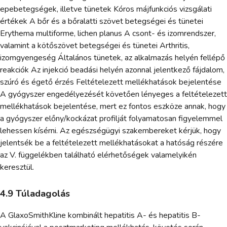
epebetegségek, illetve tünetek Kóros májfunkciós vizsgálati
értékek A bőr és a bőralatti szövet betegségei és tünetei
Erythema multiforme, lichen planus A csont- és izomrendszer,
valamint a kötőszövet betegségei és tünetei Arthritis,
izomgyengeség Általános tünetek, az alkalmazás helyén fellépő
reakciók Az injekció beadási helyén azonnal jelentkező fájdalom,
szúró és égető érzés Feltételezett mellékhatások bejelentése
A gyógyszer engedélyezését követően lényeges a feltételezett
mellékhatások bejelentése, mert ez fontos eszköze annak, hogy
a gyógyszer előny/kockázat profilját folyamatosan figyelemmel
lehessen kísérni. Az egészségügyi szakembereket kérjük, hogy
jelentsék be a feltételezett mellékhatásokat a hatóság részére
az V. függelékben található elérhetőségek valamelyikén
keresztül.
4.9 Túladagolás
A GlaxoSmithKline kombinált hepatitis A- és hepatitis B-