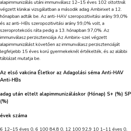
alapimmunizálás utáni immunválasz 12–15 éves 102 oltottnál
végzett klinikai vizsgálatban a második adag Ambirixet a 12.
hónapban adták be. Az anti-HAV szeropozitivitási arány 99,0%
és az anti-HBs szeropozitivitási arány 99,0% volt, a
szeroprotekciós ráta pedig a 13. hónapban 97,0%. Az
immunválasz perzisztenciája Az Ambirix-szel végzett
alapimmunizálást követően az immunválasz perzisztenciáját
legfeljebb 15 éves korú gyermekeknél értékelték, és az alábbi
táblázat mutatja be.
Az első vakcina Életkor az Adagolási séma Anti-HAV
Anti-HBs
adag után eltelt alapimmunizáláskor (Hónap) S+ (%) SP
(%)
évek száma
6 12–15 éves 0, 6 100 84,8 0, 12 100 92,9 10 1–11 éves 0,