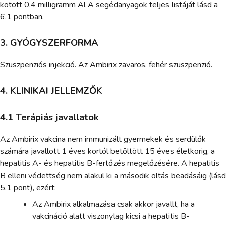
kötött 0,4 milligramm Al A segédanyagok teljes listáját lásd a
6.1 pontban.
3. GYÓGYSZERFORMA
Szuszpenziós injekció. Az Ambirix zavaros, fehér szuszpenzió.
4. KLINIKAI JELLEMZŐK
4.1 Terápiás javallatok
Az Ambirix vakcina nem immunizált gyermekek és serdülők
számára javallott 1 éves kortól betöltött 15 éves életkorig, a
hepatitis A- és hepatitis B-fertőzés megelőzésére. A hepatitis
B elleni védettség nem alakul ki a második oltás beadásáig (lásd
5.1 pont), ezért:
Az Ambirix alkalmazása csak akkor javallt, ha a
vakcináció alatt viszonylag kicsi a hepatitis B-