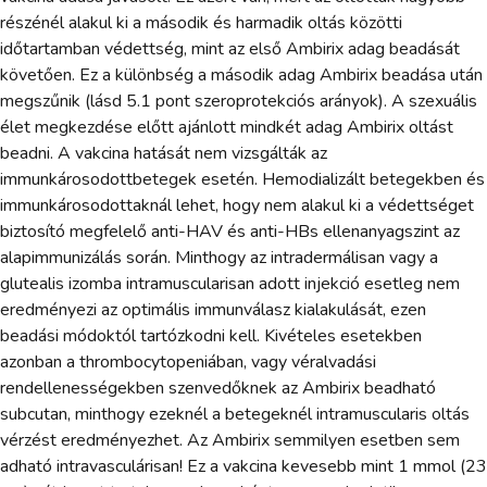
részénél alakul ki a második és harmadik oltás közötti
időtartamban védettség, mint az első Ambirix adag beadását
követően. Ez a különbség a második adag Ambirix beadása után
megszűnik (lásd 5.1 pont szeroprotekciós arányok). A szexuális
élet megkezdése előtt ajánlott mindkét adag Ambirix oltást
beadni. A vakcina hatását nem vizsgálták az
immunkárosodottbetegek esetén. Hemodializált betegekben és
immunkárosodottaknál lehet, hogy nem alakul ki a védettséget
biztosító megfelelő anti-HAV és anti-HBs ellenanyagszint az
alapimmunizálás során. Minthogy az intradermálisan vagy a
glutealis izomba intramuscularisan adott injekció esetleg nem
eredményezi az optimális immunválasz kialakulását, ezen
beadási módoktól tartózkodni kell. Kivételes esetekben
azonban a thrombocytopeniában, vagy véralvadási
rendellenességekben szenvedőknek az Ambirix beadható
subcutan, minthogy ezeknél a betegeknél intramuscularis oltás
vérzést eredményezhet. Az Ambirix semmilyen esetben sem
adható intravasculárisan! Ez a vakcina kevesebb mint 1 mmol (23