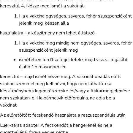
keresztül. 4. Nézze meg ismét a vakcinát:
Ha a vakcina egységes, zavaros, fehér szuszpenzióként
jelenik meg, készen áll a
használatra – a készítmény nem lehet átlátszó.
Ha a vakcina még mindig nem egységes, zavaros, fehér
szuszpenzióként jelenik meg
ismételten fordítsa fejjel lefele, majd vissza, legalább
újabb 15 másodpercen
keresztül – majd ismét nézze meg. A vakcinát beadás előtt
szabad szemmel meg kell nézni, hogy nem látható-e a
készítményben idegen részecske és/vagy a fizikai megjelenése
nem szokatlan-e. Ha bármelyik előfordulna, ne adja be a
vakcinát.
Az előretöltött fecskendő használata a reszuszpendálás után
Luer-záras adapter A fecskendőt a hengerénél és ne a
dugattyújánál fogva vegye kézbe.