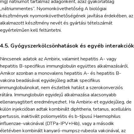
mg) nátriumot tartalmaz adagonként, azaz gyakorlatilag
„nátriummentes”. Nyomonkövethetőség A biológiai
készítmények nyomonkövethetőségének javítása érdekében, az
alkalmazott készítmény nevét és gyártási tételszámát
egyértelműen kell feltüntetni.
4.5. Gyógyszerkölcsönhatások és egyéb interakciók
Nincsenek adatok az Ambirix, valamint hepatitis A- vagy
hepatitis B-specifikus immunglobulin együttes alkalmazásáról.
Amikor azonban a monovalens hepatitis A- és hepatitis B-
vakcina beadásával egyidejűleg adtak specifikus
immunglobulinokat, nem észleltek hatást a szerokonverziós
rátára. Immunglobulin egyidejű alkalmazása alacsonyabb
ellenanyagtitert eredményezhet. Ha Ambirix-et egyidejűleg, de
külön injekcióban adtak kombinált diphtheria, tetanus, acelluláris
pertussis, inaktivált poliomyelitis és b-típusú Haemophilus
influenzae-vakcinával (DTPa-IPV+Hib), vagy a második
életévben kombinált kanyaró-mumpsz-rubeola vakcinával, az