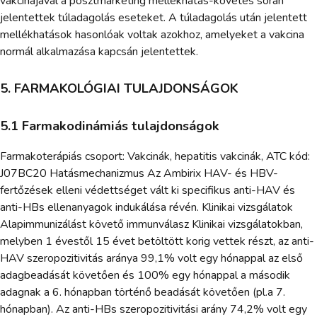
vakcinájával a posztmarketing mellékhatás-követés során
jelentettek túladagolás eseteket. A túladagolás után jelentett
mellékhatások hasonlóak voltak azokhoz, amelyeket a vakcina
normál alkalmazása kapcsán jelentettek.
5. FARMAKOLÓGIAI TULAJDONSÁGOK
5.1 Farmakodinámiás tulajdonságok
Farmakoterápiás csoport: Vakcinák, hepatitis vakcinák, ATC kód:
J07BC20 Hatásmechanizmus Az Ambirix HAV- és HBV-
fertőzések elleni védettséget vált ki specifikus anti-HAV és
anti-HBs ellenanyagok indukálása révén. Klinikai vizsgálatok
Alapimmunizálást követő immunválasz Klinikai vizsgálatokban,
melyben 1 évestől 15 évet betöltött korig vettek részt, az anti-
HAV szeropozitivitás aránya 99,1% volt egy hónappal az első
adagbeadását követően és 100% egy hónappal a második
adagnak a 6. hónapban történő beadását követően (pl.a 7.
hónapban). Az anti-HBs szeropozitivitási arány 74,2% volt egy