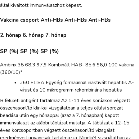
által kiváltott immunválaszhoz képest.
Vakcina csoport Anti-HBs Anti-HBs Anti-HBs
2. hónap 6. hónap 7. hónap
SP (%) SP (%) SP (%)
Ambirix 38 68,3 97,9 Kombinált HAB- 85,6 98,0 100 vakcina
(360/10)*
360 ELISA Egység formalinnal inaktivált hepatitis A-
vírust és 10 mikrogramm rekombináns hepatitis
B felületi antigént tartalmaz Az 1-11 éves korúakon végzett
összehasonlító klinikai vizsgálatban a teljes oltási sorozat
beadása után egy hónappal (azaz a 7. hónapban) kapott
immunválaszt az alábbi táblázat mutatja. A táblázat a 12-15
éves korcsoportban végzett összehasonlító vizsgálat
eredményeit ugyancsak tartalmazza. Mindkét vizsgálatban az