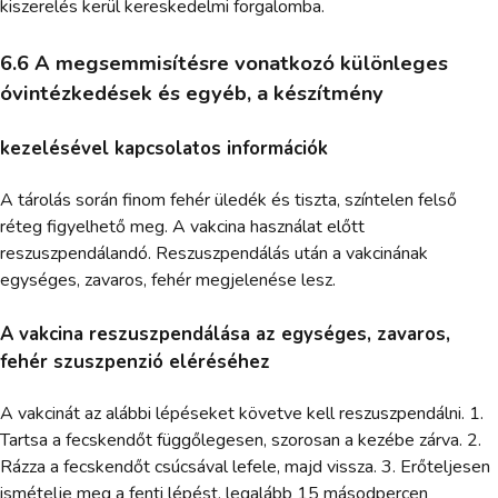
kiszerelés kerül kereskedelmi forgalomba.
6.6 A megsemmisítésre vonatkozó különleges
óvintézkedések és egyéb, a készítmény
kezelésével kapcsolatos információk
A tárolás során finom fehér üledék és tiszta, színtelen felső
réteg figyelhető meg. A vakcina használat előtt
reszuszpendálandó. Reszuszpendálás után a vakcinának
egységes, zavaros, fehér megjelenése lesz.
A vakcina reszuszpendálása az egységes, zavaros,
fehér szuszpenzió eléréséhez
A vakcinát az alábbi lépéseket követve kell reszuszpendálni. 1.
Tartsa a fecskendőt függőlegesen, szorosan a kezébe zárva. 2.
Rázza a fecskendőt csúcsával lefele, majd vissza. 3. Erőteljesen
ismételje meg a fenti lépést, legalább 15 másodpercen