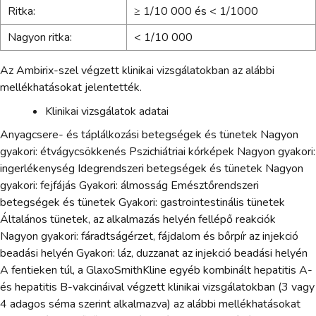
Ritka:
≥ 1/10 000 és < 1/1000
Nagyon ritka:
< 1/10 000
Az Ambirix-szel végzett klinikai vizsgálatokban az alábbi
mellékhatásokat jelentették.
Klinikai vizsgálatok adatai
Anyagcsere- és táplálkozási betegségek és tünetek Nagyon
gyakori: étvágycsökkenés Pszichiátriai kórképek Nagyon gyakori:
ingerlékenység Idegrendszeri betegségek és tünetek Nagyon
gyakori: fejfájás Gyakori: álmosság Emésztőrendszeri
betegségek és tünetek Gyakori: gastrointestinális tünetek
Általános tünetek, az alkalmazás helyén fellépő reakciók
Nagyon gyakori: fáradtságérzet, fájdalom és bőrpír az injekció
beadási helyén Gyakori: láz, duzzanat az injekció beadási helyén
A fentieken túl, a GlaxoSmithKline egyéb kombinált hepatitis A-
és hepatitis B-vakcináival végzett klinikai vizsgálatokban (3 vagy
4 adagos séma szerint alkalmazva) az alábbi mellékhatásokat