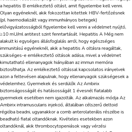
a hepatitis B emlékeztető oltást, amit figyelembe kell venni.
Olyan egyéneknél, akik fokozottan kitettek HBV-fertőzésnek
(pl. haemodializált vagy immunhiányos betegek)
elővigyázatosságból figyelembe kell venni a védelmet nyújtó,
≥10 mU/ml antitest szint fenntartását. Hepatitis A Még nem
alakult ki egységes állásfoglalás arról, hogy egészséges
immunitású egyéneknél, akik a hepatitis A oltásra reagáltak,
szükséges-e emlékeztető oltások adása, mivel a védelmet
kimutatható ellenanyagok hiányában az immun memória
biztosíthatja. Az emlékeztető oltással kapcsolatos irányelvek
azon a feltevésen alapulnak, hogy ellenanyagok szükségesek a
védelemhez. Gyermekek és serdülők Az Ambirix
biztonságosságát és hatásosságát 1 évesnél fiatalabb
gyermekek esetében nem igazolták. Az alkalmazás módja Az
Ambirix intramuscularis injekció, általában célszerű deltoid
régióba beadni, ugyanakkor a comb anterolaterális részébe is
beadható fiatal oltandóknak. Kivételes esetekben azon
oltandóknál, akik thrombocytopeniások vagy vérzési