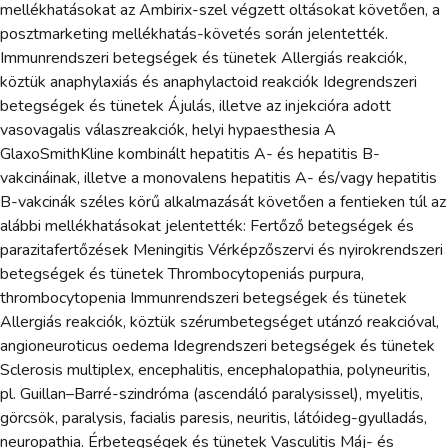
mellékhatásokat az Ambirix-szel végzett oltásokat követően, a
posztmarketing mellékhatás-követés során jelentették.
Immunrendszeri betegségek és tünetek Allergiás reakciók,
köztük anaphylaxiás és anaphylactoid reakciók Idegrendszeri
betegségek és tünetek Ájulás, illetve az injekcióra adott
vasovagalis válaszreakciók, helyi hypaesthesia A
GlaxoSmithKline kombinált hepatitis A- és hepatitis B-
vakcináinak, illetve a monovalens hepatitis A- és/vagy hepatitis
B-vakcinák széles körű alkalmazását követően a fentieken túl az
alábbi mellékhatásokat jelentették: Fertőző betegségek és
parazitafertőzések Meningitis Vérképzőszervi és nyirokrendszeri
betegségek és tünetek Thrombocytopeniás purpura,
thrombocytopenia Immunrendszeri betegségek és tünetek
Allergiás reakciók, köztük szérumbetegséget utánzó reakcióval,
angioneuroticus oedema Idegrendszeri betegségek és tünetek
Sclerosis multiplex, encephalitis, encephalopathia, polyneuritis,
pl. Guillan–Barré-szindróma (ascendáló paralysissel), myelitis,
görcsök, paralysis, facialis paresis, neuritis, látóideg-gyulladás,
neuropathia. Érbetegségek és tünetek Vasculitis Máj- és