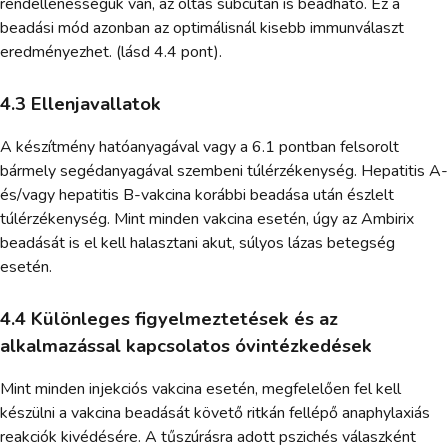
rendellenességük van, az oltás subcutan is beadható. Ez a
beadási mód azonban az optimálisnál kisebb immunválaszt
eredményezhet. (lásd 4.4 pont).
4.3 Ellenjavallatok
A készítmény hatóanyagával vagy a 6.1 pontban felsorolt
bármely segédanyagával szembeni túlérzékenység. Hepatitis A-
és/vagy hepatitis B-vakcina korábbi beadása után észlelt
túlérzékenység. Mint minden vakcina esetén, úgy az Ambirix
beadását is el kell halasztani akut, súlyos lázas betegség
esetén.
4.4 Különleges figyelmeztetések és az
alkalmazással kapcsolatos óvintézkedések
Mint minden injekciós vakcina esetén, megfelelően fel kell
készülni a vakcina beadását követő ritkán fellépő anaphylaxiás
reakciók kivédésére. A tűszúrásra adott pszichés válaszként