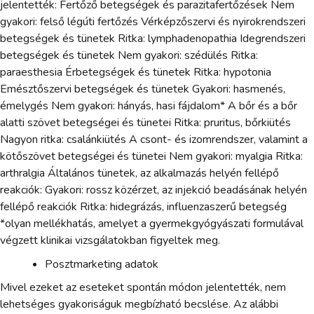
jelentették: Fertőző betegségek és parazitafertőzések Nem
gyakori: felső légúti fertőzés Vérképzőszervi és nyirokrendszeri
betegségek és tünetek Ritka: lymphadenopathia Idegrendszeri
betegségek és tünetek Nem gyakori: szédülés Ritka:
paraesthesia Érbetegségek és tünetek Ritka: hypotonia
Emésztőszervi betegségek és tünetek Gyakori: hasmenés,
émelygés Nem gyakori: hányás, hasi fájdalom* A bőr és a bőr
alatti szövet betegségei és tünetei Ritka: pruritus, bőrkiütés
Nagyon ritka: csalánkiütés A csont- és izomrendszer, valamint a
kötőszövet betegségei és tünetei Nem gyakori: myalgia Ritka:
arthralgia Általános tünetek, az alkalmazás helyén fellépő
reakciók: Gyakori: rossz közérzet, az injekció beadásának helyén
fellépő reakciók Ritka: hidegrázás, influenzaszerű betegség
*olyan mellékhatás, amelyet a gyermekgyógyászati formulával
végzett klinikai vizsgálatokban figyeltek meg.
Posztmarketing adatok
Mivel ezeket az eseteket spontán módon jelentették, nem
lehetséges gyakoriságuk megbízható becslése. Az alábbi