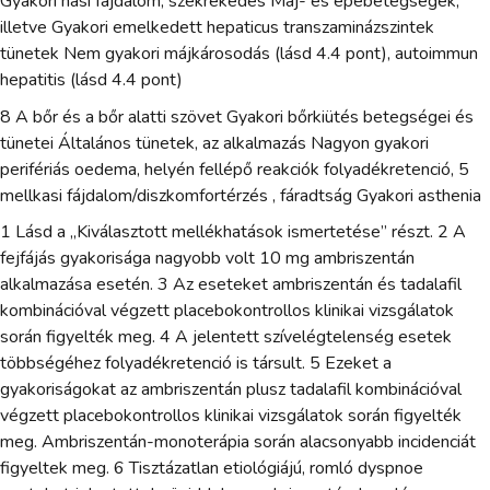
Gyakori hasi fájdalom, székrekedés Máj- és epebetegségek,
illetve Gyakori emelkedett hepaticus transzaminázszintek
tünetek Nem gyakori májkárosodás (lásd 4.4 pont), autoimmun
hepatitis (lásd 4.4 pont)
8 A bőr és a bőr alatti szövet Gyakori bőrkiütés betegségei és
tünetei Általános tünetek, az alkalmazás Nagyon gyakori
perifériás oedema, helyén fellépő reakciók folyadékretenció, 5
mellkasi fájdalom/diszkomfortérzés , fáradtság Gyakori asthenia
1 Lásd a „Kiválasztott mellékhatások ismertetése” részt. 2 A
fejfájás gyakorisága nagyobb volt 10 mg ambriszentán
alkalmazása esetén. 3 Az eseteket ambriszentán és tadalafil
kombinációval végzett placebokontrollos klinikai vizsgálatok
során figyelték meg. 4 A jelentett szívelégtelenség esetek
többségéhez folyadékretenció is társult. 5 Ezeket a
gyakoriságokat az ambriszentán plusz tadalafil kombinációval
végzett placebokontrollos klinikai vizsgálatok során figyelték
meg. Ambriszentán-monoterápia során alacsonyabb incidenciát
figyeltek meg. 6 Tisztázatlan etiológiájú, romló dyspnoe