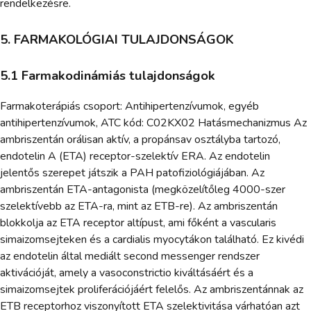
rendelkezésre.
5. FARMAKOLÓGIAI TULAJDONSÁGOK
5.1 Farmakodinámiás tulajdonságok
Farmakoterápiás csoport: Antihipertenzívumok, egyéb
antihipertenzívumok, ATC kód: C02KX02 Hatásmechanizmus Az
ambriszentán orálisan aktív, a propánsav osztályba tartozó,
endotelin A (ETA) receptor-szelektív ERA. Az endotelin
jelentős szerepet játszik a PAH patofiziológiájában. Az
ambriszentán ETA-antagonista (megközelítőleg 4000-szer
szelektívebb az ETA-ra, mint az ETB-re). Az ambriszentán
blokkolja az ETA receptor altípust, ami főként a vascularis
simaizomsejteken és a cardialis myocytákon található. Ez kivédi
az endotelin által mediált second messenger rendszer
aktivációját, amely a vasoconstrictio kiváltásáért és a
simaizomsejtek proliferációjáért felelős. Az ambriszentánnak az
ETB receptorhoz viszonyított ETA szelektivitása várhatóan azt