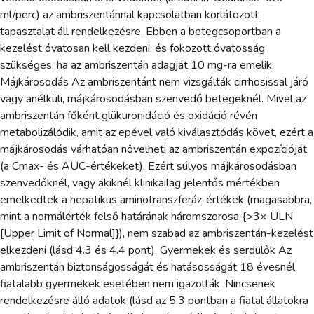
ml/perc) az ambriszentánnal kapcsolatban korlátozott
tapasztalat áll rendelkezésre. Ebben a betegcsoportban a
kezelést óvatosan kell kezdeni, és fokozott óvatosság
szükséges, ha az ambriszentán adagját 10 mg-ra emelik.
Májkárosodás Az ambriszentánt nem vizsgálták cirrhosissal járó
vagy anélküli, májkárosodásban szenvedő betegeknél. Mivel az
ambriszentán főként glükuronidáció és oxidáció révén
metabolizálódik, amit az epével való kiválasztódás követ, ezért a
májkárosodás várhatóan növelheti az ambriszentán expozícióját
(a Cmax- és AUC-értékeket). Ezért súlyos májkárosodásban
szenvedőknél, vagy akiknél klinikailag jelentős mértékben
emelkedtek a hepatikus aminotranszferáz-értékek (magasabbra,
mint a normálérték felső határának háromszorosa {>3× ULN
[Upper Limit of Normal]}), nem szabad az ambriszentán-kezelést
elkezdeni (lásd 4.3 és 4.4 pont). Gyermekek és serdülők Az
ambriszentán biztonságosságát és hatásosságát 18 évesnél
fiatalabb gyermekek esetében nem igazolták. Nincsenek
rendelkezésre álló adatok (lásd az 5.3 pontban a fiatal állatokra