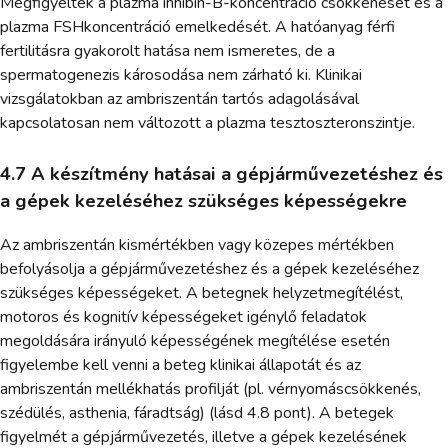
Megfigyelték a plazma inhibin-B-koncentráció csökkenését és a
plazma FSHkoncentráció emelkedését. A hatóanyag férfi
fertilitásra gyakorolt hatása nem ismeretes, de a
spermatogenezis károsodása nem zárható ki. Klinikai
vizsgálatokban az ambriszentán tartós adagolásával
kapcsolatosan nem változott a plazma tesztoszteronszintje.
4.7 A készítmény hatásai a gépjárművezetéshez és
a gépek kezeléséhez szükséges képességekre
Az ambriszentán kismértékben vagy közepes mértékben
befolyásolja a gépjárművezetéshez és a gépek kezeléséhez
szükséges képességeket. A betegnek helyzetmegítélést,
motoros és kognitív képességeket igénylő feladatok
megoldására irányuló képességének megítélése esetén
figyelembe kell venni a beteg klinikai állapotát és az
ambriszentán mellékhatás profilját (pl. vérnyomáscsökkenés,
szédülés, asthenia, fáradtság) (lásd 4.8 pont). A betegek
figyelmét a gépjárművezetés, illetve a gépek kezelésének