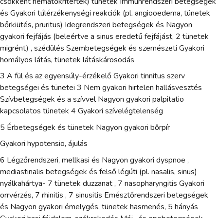
csökkent hematokritérték) tünetek Immunrendszeri betegségek
és Gyakori túlérzékenységi reakciók (pl. angiooedema, tünetek
bőrkiütés, pruritus) Idegrendszeri betegségek és Nagyon
gyakori fejfájás (beleértve a sinus eredetű fejfájást, 2 tünetek
migrént) , szédülés Szembetegségek és szemészeti Gyakori
homályos látás, tünetek látáskárosodás
3 A fül és az egyensúly-érzékelő Gyakori tinnitus szerv
betegségei és tünetei 3 Nem gyakori hirtelen hallásvesztés
Szívbetegségek és a szívvel Nagyon gyakori palpitatio
kapcsolatos tünetek 4 Gyakori szívelégtelenség
5 Érbetegségek és tünetek Nagyon gyakori bőrpír
Gyakori hypotensio, ájulás
6 Légzőrendszeri, mellkasi és Nagyon gyakori dyspnoe ,
mediastinalis betegségek és felső légúti (pl. nasalis, sinus)
nyálkahártya- 7 tünetek duzzanat , 7 nasopharyngitis Gyakori
orrvérzés, 7 rhinitis , 7 sinusitis Emésztőrendszeri betegségek
és Nagyon gyakori émelygés, tünetek hasmenés, 5 hányás