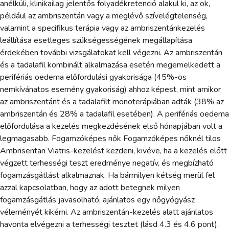
anélküli, klinikailag jelentős folyadékretenció alakul ki, az ok,
például az ambriszentán vagy a meglévő szívelégtelenség,
valamint a specifikus terápia vagy az ambriszentánkezelés
leállítása esetleges szükségességének megállapítása
érdekében további vizsgálatokat kell végezni. Az ambriszentán
és a tadalafil kombinált alkalmazása esetén megemelkedett a
perifériás oedema előfordulási gyakorisága (45%-os
nemkívánatos esemény gyakoriság) ahhoz képest, mint amikor
az ambriszentánt és a tadalafilt monoterápiában adták (38% az
ambriszentán és 28% a tadalafil esetében). A perifériás oedema
előfordulása a kezelés megkezdésének első hónapjában volt a
legmagasabb. Fogamzóképes nők Fogamzóképes nőknél tilos
Ambrisentan Viatris-kezelést kezdeni, kivéve, ha a kezelés előtt
végzett terhességi teszt eredménye negatív, és megbízható
fogamzásgátlást alkalmaznak. Ha bármilyen kétség merül fel
azzal kapcsolatban, hogy az adott betegnek milyen
fogamzásgátlás javasolható, ajánlatos egy nőgyógyász
véleményét kikérni. Az ambriszentán-kezelés alatt ajánlatos
havonta elvégezni a terhességi tesztet (lásd 4.3 és 4.6 pont).