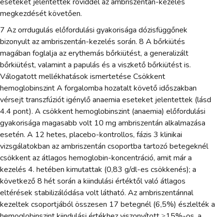
eseteket jelentettek röviddel az ambriszentán-kezelés
megkezdését követően.
7 Az orrdugulás előfordulási gyakorisága dózisfüggőnek
bizonyult az ambriszentán-kezelés során. 8 A bőrkiütés
magában foglalja az erythemás bőrkiütést, a generalizált
bőrkiütést, valamint a papulás és a viszkető bőrkiütést is.
Válogatott mellékhatások ismertetése Csökkent
hemoglobinszint A forgalomba hozatalt követő időszakban
vérsejt transzfúziót igénylő anaemia eseteket jelentettek (lásd
4.4 pont). A csökkent hemoglobinszint (anaemia) előfordulási
gyakorisága magasabb volt 10 mg ambriszentán alkalmazása
esetén. A 12 hetes, placebo-kontrollos, fázis 3 klinikai
vizsgálatokban az ambriszentán csoportba tartozó betegeknél
csökkent az átlagos hemoglobin-koncentráció, amit már a
kezelés 4. hetében kimutattak (0,83 g/dl-es csökkenés); a
következő 8 hét során a kiindulási értéktől való átlagos
eltérések stabilizálódása volt látható. Az ambriszentánnal
kezeltek csoportjából összesen 17 betegnél (6,5%) észlelték a
hemoglobinszint kiindulási értékhez viszonyított ≥15%-os, a