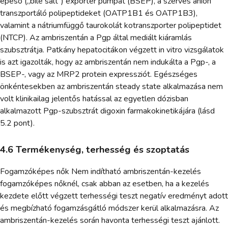
epesó („bile salt”) exporter pumpát (BSEP), a szerves anion
transzportáló polipeptideket (OATP1B1 és OATP1B3),
valamint a nátriumfüggő taurokolát kotranszporter polipeptidet
(NTCP). Az ambriszentán a Pgp által mediált kiáramlás
szubsztrátja. Patkány hepatocitákon végzett in vitro vizsgálatok
is azt igazolták, hogy az ambriszentán nem indukálta a Pgp-, a
BSEP-, vagy az MRP2 protein expressziót. Egészséges
önkéntesekben az ambriszentán steady state alkalmazása nem
volt klinikailag jelentős hatással az egyetlen dózisban
alkalmazott Pgp-szubsztrát digoxin farmakokinetikájára (lásd
5.2 pont).
4.6 Termékenység, terhesség és szoptatás
Fogamzóképes nők Nem indítható ambriszentán-kezelés
fogamzóképes nőknél, csak abban az esetben, ha a kezelés
kezdete előtt végzett terhességi teszt negatív eredményt adott
és megbízható fogamzásgátló módszer kerül alkalmazásra. Az
ambriszentán-kezelés során havonta terhességi teszt ajánlott.