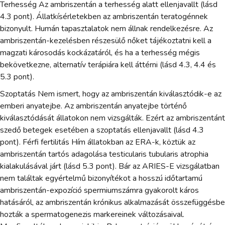
Terhesség Az ambriszentán a terhesség alatt ellenjavallt (lásd
4.3 pont). Állatkísérletekben az ambriszentán teratogénnek
bizonyult. Humán tapasztalatok nem állnak rendelkezésre. Az
ambriszentán-kezelésben részesülő nőket tájékoztatni kell a
magzati károsodás kockázatáról, és ha a terhesség mégis
bekövetkezne, alternatív terápiára kell áttérni (lásd 4.3, 4.4 és
5.3 pont).
Szoptatás Nem ismert, hogy az ambriszentán kiválasztódik-e az
emberi anyatejbe. Az ambriszentán anyatejbe történő
kiválasztódását állatokon nem vizsgálták. Ezért az ambriszentánt
szedő betegek esetében a szoptatás ellenjavallt (lásd 4.3
pont). Férfi fertilitás Hím állatokban az ERA-k, köztük az
ambriszentán tartós adagolása testicularis tubularis atrophia
kialakulásával járt (lásd 5.3 pont). Bár az ARIES-E vizsgálatban
nem találtak egyértelmű bizonyítékot a hosszú időtartamú
ambriszentán-expozíció spermiumszámra gyakorolt káros
hatásáról, az ambriszentán krónikus alkalmazását összefüggésbe
hozták a spermatogenezis markereinek változásaival.