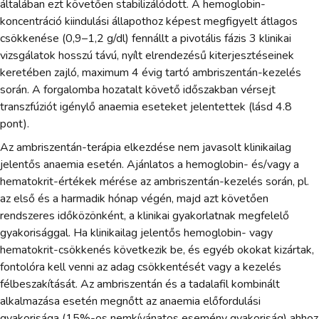
általában ezt követően stabilizálódott. A hemoglobin-
koncentráció kiindulási állapothoz képest megfigyelt átlagos
csökkenése (0,9–1,2 g/dl) fennállt a pivotális fázis 3 klinikai
vizsgálatok hosszú távú, nyílt elrendezésű kiterjesztéseinek
keretében zajló, maximum 4 évig tartó ambriszentán-kezelés
során. A forgalomba hozatalt követő időszakban vérsejt
transzfúziót igénylő anaemia eseteket jelentettek (lásd 4.8
pont).
Az ambriszentán-terápia elkezdése nem javasolt klinikailag
jelentős anaemia esetén. Ajánlatos a hemoglobin- és/vagy a
hematokrit-értékek mérése az ambriszentán-kezelés során, pl.
az első és a harmadik hónap végén, majd azt követően
rendszeres időközönként, a klinikai gyakorlatnak megfelelő
gyakorisággal. Ha klinikailag jelentős hemoglobin- vagy
hematokrit-csökkenés következik be, és egyéb okokat kizártak,
fontolóra kell venni az adag csökkentését vagy a kezelés
félbeszakítását. Az ambriszentán és a tadalafil kombinált
alkalmazása esetén megnőtt az anaemia előfordulási
gyakorisága (15%-os nemkívánatos esemény gyakoriság) ahhoz