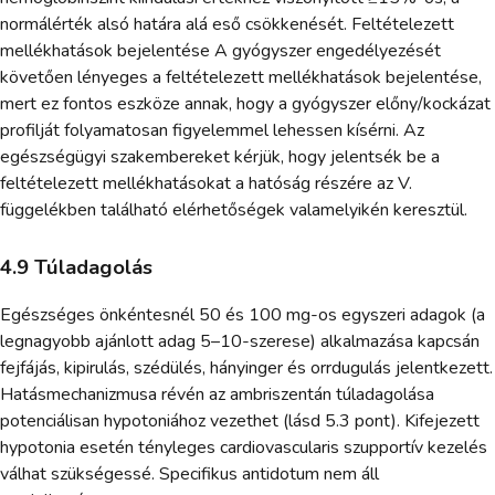
normálérték alsó határa alá eső csökkenését. Feltételezett
mellékhatások bejelentése A gyógyszer engedélyezését
követően lényeges a feltételezett mellékhatások bejelentése,
mert ez fontos eszköze annak, hogy a gyógyszer előny/kockázat
profilját folyamatosan figyelemmel lehessen kísérni. Az
egészségügyi szakembereket kérjük, hogy jelentsék be a
feltételezett mellékhatásokat a hatóság részére az V.
függelékben található elérhetőségek valamelyikén keresztül.
4.9 Túladagolás
Egészséges önkéntesnél 50 és 100 mg-os egyszeri adagok (a
legnagyobb ajánlott adag 5–10-szerese) alkalmazása kapcsán
fejfájás, kipirulás, szédülés, hányinger és orrdugulás jelentkezett.
Hatásmechanizmusa révén az ambriszentán túladagolása
potenciálisan hypotoniához vezethet (lásd 5.3 pont). Kifejezett
hypotonia esetén tényleges cardiovascularis szupportív kezelés
válhat szükségessé. Specifikus antidotum nem áll