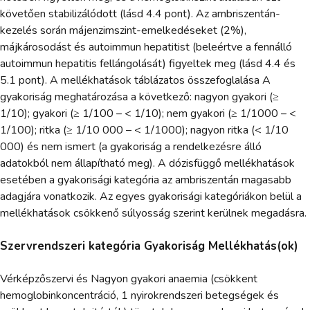
követően stabilizálódott (lásd 4.4 pont). Az ambriszentán-
kezelés során májenzimszint-emelkedéseket (2%),
májkárosodást és autoimmun hepatitist (beleértve a fennálló
autoimmun hepatitis fellángolását) figyeltek meg (lásd 4.4 és
5.1 pont). A mellékhatások táblázatos összefoglalása A
gyakoriság meghatározása a következő: nagyon gyakori (≥
1/10); gyakori (≥ 1/100 – < 1/10); nem gyakori (≥ 1/1000 – <
1/100); ritka (≥ 1/10 000 – < 1/1000); nagyon ritka (< 1/10
000) és nem ismert (a gyakoriság a rendelkezésre álló
adatokból nem állapítható meg). A dózisfüggő mellékhatások
esetében a gyakorisági kategória az ambriszentán magasabb
adagjára vonatkozik. Az egyes gyakorisági kategóriákon belül a
mellékhatások csökkenő súlyosság szerint kerülnek megadásra.
Szervrendszeri kategória Gyakoriság Mellékhatás(ok)
Vérképzőszervi és Nagyon gyakori anaemia (csökkent
hemoglobinkoncentráció, 1 nyirokrendszeri betegségek és