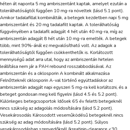
héten át naponta 5 mg ambriszentánt kaptak, amelyet ezután a
tolerálhatóságtól függően 10 mg-ra növeltek (lásd 5.1 pont).
Amikor tadalafillal kombinálták, a betegek kezdetben napi 5 mg
ambriszentánt és 20 mg tadalafilt kaptak. A tolerálhatóság
függvényében a tadalafil adagját 4 hét után 40 mg-ra, míg az
ambriszentán adagját 8 hét után 10 mg-ra emelték. A betegek
több, mint 90%-ánál ez megvalósítható volt. Az adagok a
tolerálhatóságtól függően csökkenthetők is. Korlátozott
mennyiségű adat arra utal, hogy az ambriszentán hirtelen
leállítása nem jár a PAH rebound rosszabbodásával. Az
ambriszentán és a ciklosporin A kombinált alkalmazása
Felnőtteknél ciklosporin A-val történő együttadáskor az
ambriszentán adagját napi egyszeri 5 mg-ra kell korlátozni, és a
beteget gondosan meg kell figyelni (lásd 4.5 és 5.2 pont).
Különleges betegcsoportok Idősek 65 év feletti betegeknél
nincs szükség az adagolás módosítására (lásd 5.2 pont).
Vesekárosodás Károsodott veseműködésű betegeknél nincs
szükség az adag módosítására (lásd 5.2 pont). Súlyos
vesekárosodásban szenvedőknél (kreatinin-clearance <30