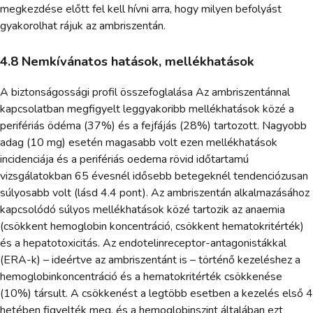
megkezdése előtt fel kell hívni arra, hogy milyen befolyást
gyakorolhat rájuk az ambriszentán.
4.8 Nemkívánatos hatások, mellékhatások
A biztonságossági profil összefoglalása Az ambriszentánnal
kapcsolatban megfigyelt leggyakoribb mellékhatások közé a
perifériás ödéma (37%) és a fejfájás (28%) tartozott. Nagyobb
adag (10 mg) esetén magasabb volt ezen mellékhatások
incidenciája és a perifériás oedema rövid időtartamú
vizsgálatokban 65 évesnél idősebb betegeknél tendenciózusan
súlyosabb volt (lásd 4.4 pont). Az ambriszentán alkalmazásához
kapcsolódó súlyos mellékhatások közé tartozik az anaemia
(csökkent hemoglobin koncentráció, csökkent hematokritérték)
és a hepatotoxicitás. Az endotelinreceptor-antagonistákkal
(ERA-k) – ideértve az ambriszentánt is – történő kezeléshez a
hemoglobinkoncentráció és a hematokritérték csökkenése
(10%) társult. A csökkenést a legtöbb esetben a kezelés első 4
hetében figyelték meg, és a hemoglobinszint általában ezt