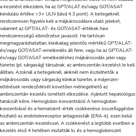
a kezelést elkezdeni, ha az GPT/ALAT és/vagy GOT/ASAT
kiindulási értéke >3× ULN (lásd 4.3 pont). A betegeknél
rendszeresen figyelni kell a májkárosodásra utaló jeleket,
valamint az GPT/ALAT- és GOT/ASAT-értékek havi
rendszerességű ellenőrzése javasolt. Ha tartósan
megmagyarázhatatlan, klinikailag jelentős mértékű GPT/ALAT-
és/vagy GOT/ASAT-emelkedés áll fenn, vagy ha az GPT/ALAT-
és/vagy GOT/ASAT-emelkedéshez májkárosodás jelei vagy
tünetei (pl. sárgaság) társulnak, az ambriszentán-kezelést le kell
állítani. Azoknál a betegeknél, akiknél nem észlelhetők a
májkárosodás vagy sárgaság klinikai tünetei, a májenzim-
eltérések rendeződését követően mérlegelhető az
ambriszentán-kezelés ismételt elkezdése. Ajánlott hepatológus
tanácsát kérni. Hemoglobin-koncentráció A hemoglobin-
koncentráció és a hematokrit-érték csökkenése összefüggésbe
hozható az endotelinreceptor antagonisták (ERA-k), ezen belül
az ambriszentán-kezeléssel. A csökkenést a legtöbb esetben a
kezelés első 4 hetében mutatták ki, és a hemoglobinszint