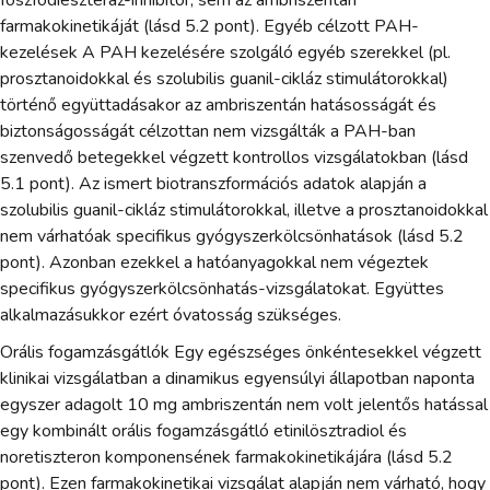
foszfodiészteráz-inhibitor, sem az ambriszentán
farmakokinetikáját (lásd 5.2 pont). Egyéb célzott PAH-
kezelések A PAH kezelésére szolgáló egyéb szerekkel (pl.
prosztanoidokkal és szolubilis guanil-cikláz stimulátorokkal)
történő együttadásakor az ambriszentán hatásosságát és
biztonságosságát célzottan nem vizsgálták a PAH-ban
szenvedő betegekkel végzett kontrollos vizsgálatokban (lásd
5.1 pont). Az ismert biotranszformációs adatok alapján a
szolubilis guanil-cikláz stimulátorokkal, illetve a prosztanoidokkal
nem várhatóak specifikus gyógyszerkölcsönhatások (lásd 5.2
pont). Azonban ezekkel a hatóanyagokkal nem végeztek
specifikus gyógyszerkölcsönhatás-vizsgálatokat. Együttes
alkalmazásukkor ezért óvatosság szükséges.
Orális fogamzásgátlók Egy egészséges önkéntesekkel végzett
klinikai vizsgálatban a dinamikus egyensúlyi állapotban naponta
egyszer adagolt 10 mg ambriszentán nem volt jelentős hatással
egy kombinált orális fogamzásgátló etinilösztradiol és
noretiszteron komponensének farmakokinetikájára (lásd 5.2
pont). Ezen farmakokinetikai vizsgálat alapján nem várható, hogy