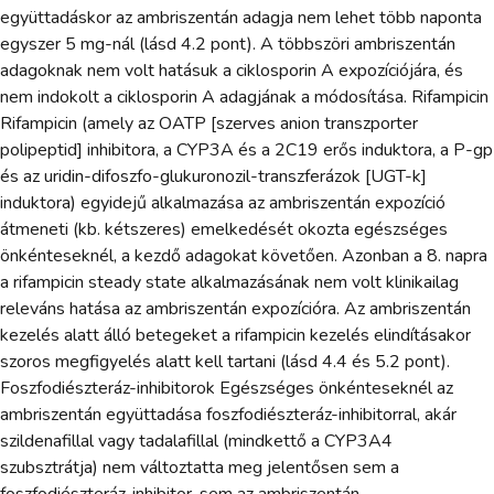
együttadáskor az ambriszentán adagja nem lehet több naponta
egyszer 5 mg-nál (lásd 4.2 pont). A többszöri ambriszentán
adagoknak nem volt hatásuk a ciklosporin A expozíciójára, és
nem indokolt a ciklosporin A adagjának a módosítása. Rifampicin
Rifampicin (amely az OATP [szerves anion transzporter
polipeptid] inhibitora, a CYP3A és a 2C19 erős induktora, a P-gp
és az uridin-difoszfo-glukuronozil-transzferázok [UGT-k]
induktora) egyidejű alkalmazása az ambriszentán expozíció
átmeneti (kb. kétszeres) emelkedését okozta egészséges
önkénteseknél, a kezdő adagokat követően. Azonban a 8. napra
a rifampicin steady state alkalmazásának nem volt klinikailag
releváns hatása az ambriszentán expozícióra. Az ambriszentán
kezelés alatt álló betegeket a rifampicin kezelés elindításakor
szoros megfigyelés alatt kell tartani (lásd 4.4 és 5.2 pont).
Foszfodiészteráz-inhibitorok Egészséges önkénteseknél az
ambriszentán együttadása foszfodiészteráz-inhibitorral, akár
szildenafillal vagy tadalafillal (mindkettő a CYP3A4
szubsztrátja) nem változtatta meg jelentősen sem a