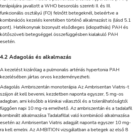
terápiájára javallott a WHO besorolás szerinti II. és III.
funkcionális osztályú (FO) felnőtt betegeknél, beleértve a
kombinációs kezelés keretében történő alkalmazást is (lásd 5.1
pont). Hatékonynak bizonyult elsődleges (idiopathiás) PAH és
kötőszöveti betegséggel összefüggésben kialakuló PAH
esetén.
4.2 Adagolás és alkalmazás
A kezelést kizárólag a pulmonalis artériás hypertonia PAH
kezelésében jártas orvos kezdeményezheti.
Adagolás Ambriszentán monoterápia Az Ambrisentan Viatris-t
szájon át kell bevenni, kezdetben naponta egyszer, 5 mg-os
adagban, ami később a klinikai választól és a tolerálhatóságtól
függően napi 10 mg-ra emelhető. Az ambriszentán és a tadalafil
kombinált alkalmazása Tadalafillal való kombináció alkalmazása
esetén az Ambrisentan Viatris adagját naponta egyszer 10 mg-
ra kell emelni. Az AMBITION vizsgálatban a betegek az első 8