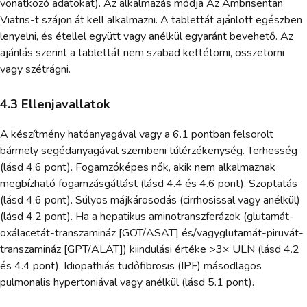
vonatkozó adatokat). Az alkalmazás módja Az Ambrisentan
Viatris-t szájon át kell alkalmazni. A tablettát ajánlott egészben
lenyelni, és étellel együtt vagy anélkül egyaránt bevehető. Az
ajánlás szerint a tablettát nem szabad kettétörni, összetörni
vagy szétrágni.
4.3 Ellenjavallatok
A készítmény hatóanyagával vagy a 6.1 pontban felsorolt
bármely segédanyagával szembeni túlérzékenység. Terhesség
(lásd 4.6 pont). Fogamzóképes nők, akik nem alkalmaznak
megbízható fogamzásgátlást (lásd 4.4 és 4.6 pont). Szoptatás
(lásd 4.6 pont). Súlyos májkárosodás (cirrhosissal vagy anélkül)
(lásd 4.2 pont). Ha a hepatikus aminotranszferázok (glutamát-
oxálacetát-transzamináz [GOT/ASAT] és/vagyglutamát-piruvát-
transzamináz [GPT/ALAT]) kiindulási értéke >3× ULN (lásd 4.2
és 4.4 pont). Idiopathiás tüdőfibrosis (IPF) másodlagos
pulmonalis hypertoniával vagy anélkül (lásd 5.1 pont).