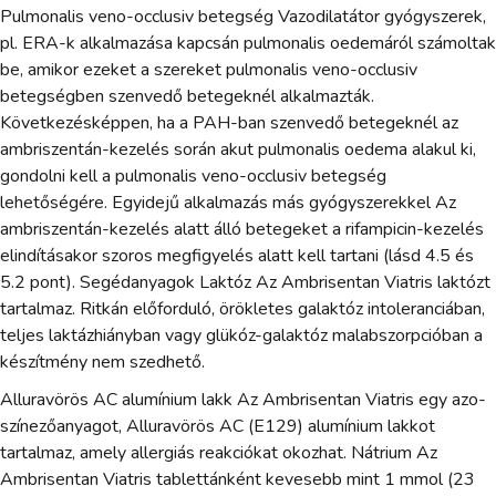
Pulmonalis veno-occlusiv betegség Vazodilatátor gyógyszerek,
pl. ERA-k alkalmazása kapcsán pulmonalis oedemáról számoltak
be, amikor ezeket a szereket pulmonalis veno-occlusiv
betegségben szenvedő betegeknél alkalmazták.
Következésképpen, ha a PAH-ban szenvedő betegeknél az
ambriszentán-kezelés során akut pulmonalis oedema alakul ki,
gondolni kell a pulmonalis veno-occlusiv betegség
lehetőségére. Egyidejű alkalmazás más gyógyszerekkel Az
ambriszentán-kezelés alatt álló betegeket a rifampicin-kezelés
elindításakor szoros megfigyelés alatt kell tartani (lásd 4.5 és
5.2 pont). Segédanyagok Laktóz Az Ambrisentan Viatris laktózt
tartalmaz. Ritkán előforduló, örökletes galaktóz intoleranciában,
teljes laktázhiányban vagy glükóz-galaktóz malabszorpcióban a
készítmény nem szedhető.
Alluravörös AC alumínium lakk Az Ambrisentan Viatris egy azo-
színezőanyagot, Alluravörös AC (E129) alumínium lakkot
tartalmaz, amely allergiás reakciókat okozhat. Nátrium Az
Ambrisentan Viatris tablettánként kevesebb mint 1 mmol (23