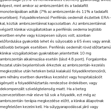
képest, mint amikor az ambriszentánt és a tadalafilt
monoterápiában adták (7% az ambriszentán és 11% a tadalafil
esetében). Folyadékretenció Perifériás oedemát észleltek ERA-
kal, köztük ambriszentánnal kapcsolatban. Az ambriszentánnal
végzett klinikai vizsgálatokban a perifériás oedema legtöbb
esetben enyhe vagy közepesen súlyos volt, azonban
előfordulása gyakoribb lehet és súlyosabb a 65 éves vagy annál
idősebb betegek esetében. Perifériás oedemát rövid időtartamú
klinikai vizsgálatokban gyakrabban jelentettek 10 mg
ambriszentán alkalmazása esetén (lásd 4.8 pont). Forgalomba
hozatal utáni bejelentések érkeztek az ambriszentán-kezelés
megkezdése után heteken belül kialakuló folyadékretencióról,
ami néhány esetben diuretikus kezelést vagy hospitalizációt
igényelt a folyadékháztartás rendezése érdekében, vagy
dekompenzált szívelégtelenség miatt. Ha a beteg
szervezetében már eleve túl sok a folyadék, ezt még az
ambriszentán-terápia megkezdése előtt, a klinikai állapotnak
megfelelően kezelni kell. Ha súlygyarapodással járó vagy