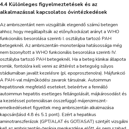
4.4 Különleges figyelmeztetések és az
alkalmazással kapcsolatos óvintézkedések
Az ambriszentánt nem vizsgálták elegendő számú betegen
ahhoz, hogy megállapítsák az előny/kockázat arányt a WHO
funkcionális besorolása szerinti I. osztályba tartozó PAH
betegeknél. Az ambriszentán-monoterápia hatásossága még
nem bizonyított a WHO funkcionális besorolása szerinti IV.
osztályba tartozó PAH betegeknél. Ha a beteg klinikai állapota
romlik, fontolóra kell venni az áttérést a betegség súlyos
stádiumában javallt kezelésre (pl. epoprosztenolra). Májfunkció
A PAH-val májműködési zavarok társulnak. Autoimmun
hepatitisnek megfelelő eseteket, beleértve a fennálló
autoimmun hepatitis esetleges fellángolását, májkárosodást és
a kezeléssel potenciálisan összefüggő májenzimszint-
emelkedéseket figyeltek meg ambriszentán alkalmazása
kapcsán(lásd 4.8 és 5.1 pont). Ezért a hepatikus
aminotranszferázok (GPT/ALAT és GOT/ASAT) szintjét vizsgálni
kell az ambriszentán-terápia megkezdése előtt, és nem szabad