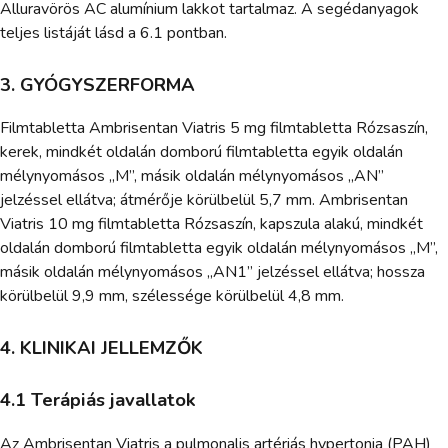
Alluravörös AC alumínium lakkot tartalmaz. A segédanyagok
teljes listáját lásd a 6.1 pontban.
3. GYÓGYSZERFORMA
Filmtabletta Ambrisentan Viatris 5 mg filmtabletta Rózsaszín,
kerek, mindkét oldalán domború filmtabletta egyik oldalán
mélynyomásos „M”, másik oldalán mélynyomásos „AN”
jelzéssel ellátva; átmérője körülbelül 5,7 mm. Ambrisentan
Viatris 10 mg filmtabletta Rózsaszín, kapszula alakú, mindkét
oldalán domború filmtabletta egyik oldalán mélynyomásos „M”,
másik oldalán mélynyomásos „AN1” jelzéssel ellátva; hossza
körülbelül 9,9 mm, szélessége körülbelül 4,8 mm.
4. KLINIKAI JELLEMZŐK
4.1 Terápiás javallatok
Az Ambrisentan Viatris a pulmonalis artériás hypertonia (PAH)