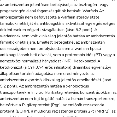
az ambriszentán jelentősen befolyásolja az ösztrogén- vagy
progesztogén alapú fogamzásgátlók hatását. Warfarin Az
ambriszentán nem befolyásolta a warfarin steady state
farmakokinetikáját és antikoaguláns aktivitását egy egészséges
önkénteseken végzett vizsgálatban (lásd 5.2 pont). A
warfarinnak sem volt klinikailag jelentős hatása az ambriszentán
farmakokinetikájára. Emellett betegeknél az ambriszentán
összességében nem befolyásolta sem a warfarin típusú
antikoagulánsok heti dózisát, sem a protrombin időt (PT) vagy a
nemzetközi normalizált hányadost (INR). Ketokonazol A
ketokonazol (a CYP3A4 erős inhibitora) dinamikus egyensúlyi
állapotban történő adagolása nem eredményezte az
ambriszentán expozíció klinikailag jelentős emelkedését (lásd
5.2 pont). Az ambriszentán hatása a xenobiotikus
transzporterekre In vitro, klinikailag releváns koncentrációkban az
ambriszentán nem fejt ki gátló hatást a humán transzporterekre,
beleértve a P-glikoproteint (Pgp), az emlőrák rezisztencia
proteint (BCRP), a multidrug rezisztencia protein 2-t (MRP2), az