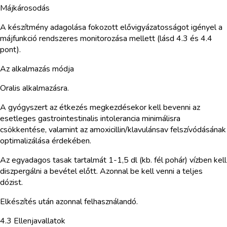
Májkárosodás
A készítmény adagolása fokozott elővigyázatosságot igényel a
májfunkció rendszeres monitorozása mellett (lásd 4.3 és 4.4
pont).
Az alkalmazás módja
Oralis alkalmazásra.
A gyógyszert az étkezés megkezdésekor kell bevenni az
esetleges gastrointestinalis intolerancia minimálisra
csökkentése, valamint az amoxicillin/klavulánsav felszívódásának
optimalizálása érdekében.
Az egyadagos tasak tartalmát 1-1,5 dl (kb. fél pohár) vízben kell
diszpergálni a bevétel előtt. Azonnal be kell venni a teljes
dózist.
Elkészítés után azonnal felhasználandó.
4.3 Ellenjavallatok