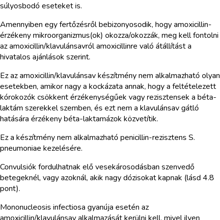
súlyosbodó eseteket is.
Amennyiben egy fertőzésről bebizonyosodik, hogy amoxicillin-
érzékeny mikroorganizmus(ok) okozza/okozzák, meg kell fontolni
az amoxicillin/klavulánsavról amoxicillinre való átállítást a
hivatalos ajánlások szerint.
Ez az amoxicillin/klavulánsav készítmény nem alkalmazható olyan
esetekben, amikor nagy a kockázata annak, hogy a feltételezett
kórokozók csökkent érzékenységűek vagy rezisztensek a béta-
laktám szerekkel szemben, és ezt nem a klavulánsav gátló
hatására érzékeny béta-laktamázok közvetítik.
Ez a készítmény nem alkalmazható penicillin-rezisztens S.
pneumoniae kezelésére.
Convulsiók fordulhatnak elő vesekárosodásban szenvedő
betegeknél, vagy azoknál, akik nagy dózisokat kapnak (lásd 4.8
pont).
Mononucleosis infectiosa gyanúja esetén az
amoxicillin/klavulánsav alkalmazását kerülni kell, mivel ilyen