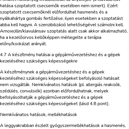
hatása szoptatott csecsemők esetében nem ismert). Ezért
szoptatott csecsemőknél előfordulhat hasmenés és a
nyálkahártya gombás fertőzése, ilyen esetekben a szoptatást
abba kell hagyni. A szenzibilizáció lehetőségével számolni kell.
Amoxicillin/klavulánsav szoptatás alatt csak akkor alkalmazható,
ha a kezelőorvos kellőképpen mérlegelte a terápia
előny/kockázat arányát.
4.7 A készítmény hatásai a gépjárművezetéshez és a gépek
kezeléséhez szükséges képességekre
A készítménynek a gépjárművezetéshez és a gépek
kezeléséhez szükséges képességeket befolyásoló hatásait
nem vizsgálták. Nemkívánatos hatások (pl. allergiás reakciók,
szédülés, convulsiók) azonban előfordulhatnak, melyek
befolyásolhatják a gépjárművezetéshez és a gépek
kezeléséhez szükséges képességeket (lásd 4.8 pont).
Nemkívánatos hatások, mellékhatások
A leggyakrabban észlelt gyógyszermellékhatások a hasmenés,