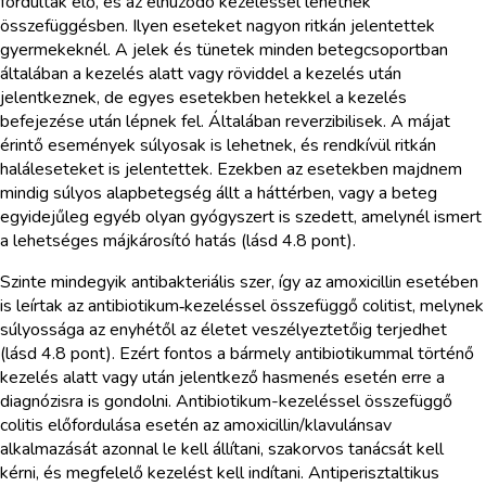
fordultak elő, és az elhúzódó kezeléssel lehetnek
összefüggésben. Ilyen eseteket nagyon ritkán jelentettek
gyermekeknél. A jelek és tünetek minden betegcsoportban
általában a kezelés alatt vagy röviddel a kezelés után
jelentkeznek, de egyes esetekben hetekkel a kezelés
befejezése után lépnek fel. Általában reverzibilisek. A májat
érintő események súlyosak is lehetnek, és rendkívül ritkán
haláleseteket is jelentettek. Ezekben az esetekben majdnem
mindig súlyos alapbetegség állt a háttérben, vagy a beteg
egyidejűleg egyéb olyan gyógyszert is szedett, amelynél ismert
a lehetséges májkárosító hatás (lásd 4.8 pont).
Szinte mindegyik antibakteriális szer, így az amoxicillin esetében
is leírtak az antibiotikum‑kezeléssel összefüggő colitist, melynek
súlyossága az enyhétől az életet veszélyeztetőig terjedhet
(lásd 4.8 pont). Ezért fontos a bármely antibiotikummal történő
kezelés alatt vagy után jelentkező hasmenés esetén erre a
diagnózisra is gondolni. Antibiotikum-kezeléssel összefüggő
colitis előfordulása esetén az amoxicillin/klavulánsav
alkalmazását azonnal le kell állítani, szakorvos tanácsát kell
kérni, és megfelelő kezelést kell indítani. Antiperisztaltikus