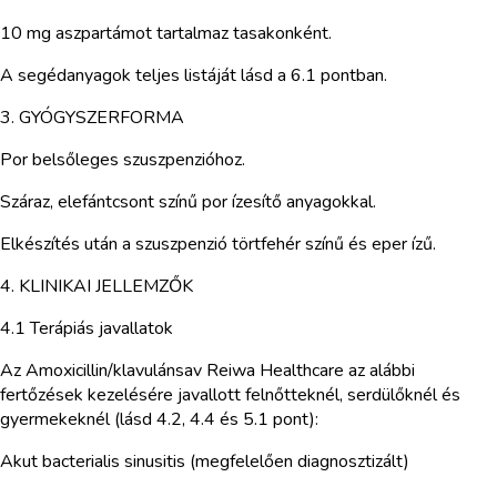
10 mg aszpartámot tartalmaz tasakonként.
A segédanyagok teljes listáját lásd a 6.1 pontban.
3. GYÓGYSZERFORMA
Por belsőleges szuszpenzióhoz.
Száraz, elefántcsont színű por ízesítő anyagokkal.
Elkészítés után a szuszpenzió törtfehér színű és eper ízű.
4. KLINIKAI JELLEMZŐK
4.1 Terápiás javallatok
Az Amoxicillin/klavulánsav Reiwa Healthcare az alábbi
fertőzések kezelésére javallott felnőtteknél, serdülőknél és
gyermekeknél (lásd 4.2, 4.4 és 5.1 pont):
Akut bacterialis sinusitis (megfelelően diagnosztizált)