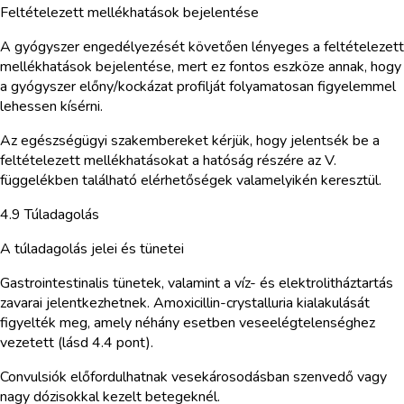
Feltételezett mellékhatások bejelentése
A gyógyszer engedélyezését követően lényeges a feltételezett
mellékhatások bejelentése, mert ez fontos eszköze annak, hogy
a gyógyszer előny/kockázat profilját folyamatosan figyelemmel
lehessen kísérni.
Az egészségügyi szakembereket kérjük, hogy jelentsék be a
feltételezett mellékhatásokat a hatóság részére az V.
függelékben található elérhetőségek valamelyikén keresztül.
4.9 Túladagolás
A túladagolás jelei és tünetei
Gastrointestinalis tünetek, valamint a víz- és elektrolitháztartás
zavarai jelentkezhetnek. Amoxicillin-crystalluria kialakulását
figyelték meg, amely néhány esetben veseelégtelenséghez
vezetett (lásd 4.4 pont).
Convulsiók előfordulhatnak vesekárosodásban szenvedő vagy
nagy dózisokkal kezelt betegeknél.