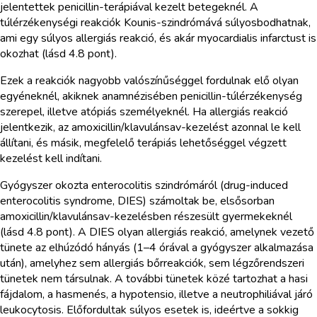
jelentettek penicillin-terápiával kezelt betegeknél. A
túlérzékenységi reakciók Kounis-szindrómává súlyosbodhatnak,
ami egy súlyos allergiás reakció, és akár myocardialis infarctust is
okozhat (lásd 4.8 pont).
Ezek a reakciók nagyobb valószínűséggel fordulnak elő olyan
egyéneknél, akiknek anamnézisében penicillin-túlérzékenység
szerepel, illetve atópiás személyeknél. Ha allergiás reakció
jelentkezik, az amoxicillin/klavulánsav-kezelést azonnal le kell
állítani, és másik, megfelelő terápiás lehetőséggel végzett
kezelést kell indítani.
Gyógyszer okozta enterocolitis szindrómáról (drug-induced
enterocolitis syndrome, DIES) számoltak be, elsősorban
amoxicillin/klavulánsav-kezelésben részesült gyermekeknél
(lásd 4.8 pont). A DIES olyan allergiás reakció, amelynek vezető
tünete az elhúzódó hányás (1–4 órával a gyógyszer alkalmazása
után), amelyhez sem allergiás bőrreakciók, sem légzőrendszeri
tünetek nem társulnak. A további tünetek közé tartozhat a hasi
fájdalom, a hasmenés, a hypotensio, illetve a neutrophiliával járó
leukocytosis. Előfordultak súlyos esetek is, ideértve a sokkig