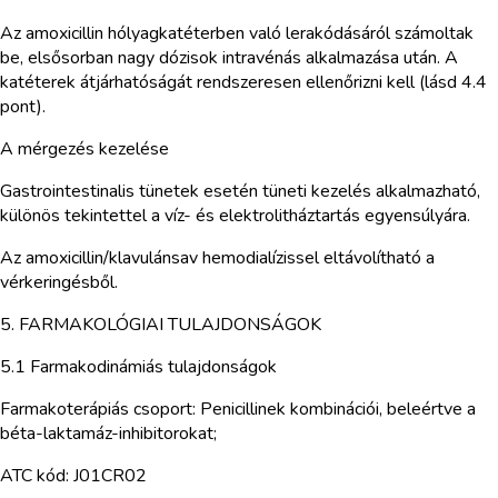
Az amoxicillin hólyagkatéterben való lerakódásáról számoltak
be, elsősorban nagy dózisok intravénás alkalmazása után. A
katéterek átjárhatóságát rendszeresen ellenőrizni kell (lásd 4.4
pont).
A mérgezés kezelése
Gastrointestinalis tünetek esetén tüneti kezelés alkalmazható,
különös tekintettel a víz- és elektrolitháztartás egyensúlyára.
Az amoxicillin/klavulánsav hemodialízissel eltávolítható a
vérkeringésből.
5. FARMAKOLÓGIAI TULAJDONSÁGOK
5.1 Farmakodinámiás tulajdonságok
Farmakoterápiás csoport: Penicillinek kombinációi, beleértve a
béta-laktamáz-inhibitorokat;
ATC kód: J01CR02