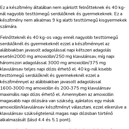
Ez a készítmény általában nem ajánlott felnőtteknek és 40 kg-
nál nagyobb testtömegű serdülőknek és gyermekeknek. Ez a
készítmény nem alkalmas 9 kg alatti testtömegű kisgyermekek
számára.
Felnőtteknél és 40 kg-os vagy ennél nagyobb testtömegű
serdülőknél és gyermekeknél ezzel a készítménnyel az
alábbiakban javasolt adagolással napi kétszeri adagolás
esetén2000 mg amoxicillin/250 mg klavulánsav, míg napi
háromszori adagolással 3000 mg amoxicillin/375 mg
klavulánsav teljes napi dózis érhető el. 40 kg-nál kisebb
testtömegű serdülőknél és gyermekeknél ezzel a
készítménnyel az alábbiakban javasolt adagolással
1600‑3000 mg amoxicillin és 200‑375 mg klavulánsav
maximális napi dózis érhető el. Amennyiben az amoxicillin
magasabb napi dózisára van szükség, ajánlatos egy másik
amoxicillin/klavulánsav készítményt választani, ezzel elkerülve a
klavulánsav szükségtelenül magas napi dózisban történő
alkalmazását (lásd 4.4 és 5.1 pont).