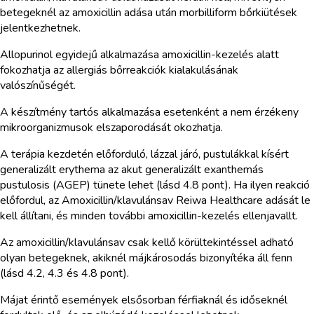
betegeknél az amoxicillin adása után morbilliform bőrkiütések
jelentkezhetnek.
Allopurinol egyidejű alkalmazása amoxicillin-kezelés alatt
fokozhatja az allergiás bőrreakciók kialakulásának
valószínűségét.
A készítmény tartós alkalmazása esetenként a nem érzékeny
mikroorganizmusok elszaporodását okozhatja.
A terápia kezdetén előforduló, lázzal járó, pustulákkal kísért
generalizált erythema az akut generalizált exanthemás
pustulosis (AGEP) tünete lehet (lásd 4.8 pont). Ha ilyen reakció
előfordul, az Amoxicillin/klavulánsav Reiwa Healthcare adását le
kell állítani, és minden további amoxicillin-kezelés ellenjavallt.
Az amoxicillin/klavulánsav csak kellő körültekintéssel adható
olyan betegeknek, akiknél májkárosodás bizonyítéka áll fenn
(lásd 4.2, 4.3 és 4.8 pont).
Májat érintő események elsősorban férfiaknál és időseknél