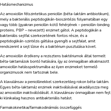
Hatásmechanizmus
Az amoxicillin félszintetikus penicillin (béta-laktám antibiotikum),
mely a bakteriális peptidoglikán-bioszintézis folyamatában egy
vagy több (gyakran penicillin-kötő fehérjének – penicillin-binding
proteins, PBP – nevezett) enzimet gátol. A peptidoglikán a
bakteriális sejtfal szerkezetének fontos része, és a
peptidoglikán-szintézis gátlása gyengíti a sejtfalat, amit
rendszerint a sejt lízise és a baktérium pusztulása követ.
Az amoxicillin érzékeny a rezisztens baktériumok által termelt
béta-laktamázok bontó hatására, így az önmagában alkalmazott
amoxicillin hatásspektrumába az ilyen enzimeket termelő
organizmusok nem tartoznak bele.
A klavulánsav a penicillinekkel szerkezetileg rokon béta-laktám.
Egyes béta-laktamáz enzimek inaktiválásával akadályozza meg
az amoxicillin inaktiválódását. A klavulánsav önmagában nem fejt
ki klinikailag hasznos antibakteriális hatást.
Farmakokinetikai/farmakodinámiás összefüggés