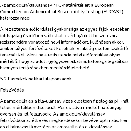
Az amoxicillin/klavulánsav MIC-határértékeit a European
Committee on Antimicrobial Susceptibility Testing (EUCAST)
határozza meg.
A rezisztencia előfordulási gyakorisága az egyes fajok esetében
földrajzilag és időben változhat, ezért ajánlott beszerezni a
rezisztenciára vonatkozó helyi információkat, különösen akkor,
amikor súlyos fertőzéseket kezelnek. Szükség esetén szakértő
tanácsát kell kérni, ha a rezisztencia helyi előfordulása olyan
mértékű, hogy az adott gyógyszer alkalmazhatósága legalábbis
bizonyos fertőzésekben megkérdőjelezhető.
5.2 Farmakokinetikai tulajdonságok
Felszívódás
Az amoxicillin és a klavulánsav vizes oldatban fiziológiás pH-nál
teljes mértékben disszociál. Per os adva mindkét hatóanyag
gyorsan és jól felszívódik. Az amoxicillin/klavulánsav
felszívódása az étkezés megkezdésekor bevéve optimális. Per
os alkalmazást követően az amoxicillin és a klavulánsav