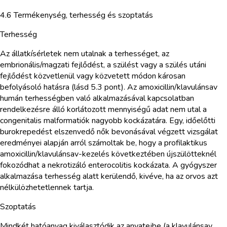
4.6 Termékenység, terhesség és szoptatás
Terhesség
Az állatkísérletek nem utalnak a terhességet, az
embrionális/magzati fejlődést, a szülést vagy a szülés utáni
fejlődést közvetlenül vagy közvetett módon károsan
befolyásoló hatásra (lásd 5.3 pont). Az amoxicillin/klavulánsav
humán terhességben való alkalmazásával kapcsolatban
rendelkezésre álló korlátozott mennyiségű adat nem utal a
congenitalis malformatiók nagyobb kockázatára. Egy, időelőtti
burokrepedést elszenvedő nők bevonásával végzett vizsgálat
eredményei alapján arról számoltak be, hogy a profilaktikus
amoxicillin/klavulánsav-kezelés következtében újszülötteknél
fokozódhat a nekrotizáló enterocolitis kockázata. A gyógyszer
alkalmazása terhesség alatt kerülendő, kivéve, ha az orvos azt
nélkülözhetetlennek tartja.
Szoptatás
Mindkét hatóanyag kiválasztódik az anyatejbe (a klavulánsav