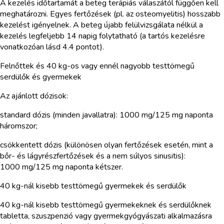
A kezelés időtartamát a beteg terápiás válaszától függően kell
meghatározni. Egyes fertőzések (pl. az osteomyelitis) hosszabb
kezelést igényelnek. A beteg újabb felülvizsgálata nélkül a
kezelés legfeljebb 14 napig folytatható (a tartós kezelésre
vonatkozóan lásd 4.4 pontot).
Felnőttek és 40 kg-os vagy ennél nagyobb testtömegű
serdülők és gyermekek
Az ajánlott dózisok:
standard dózis (minden javallatra): 1000 mg/125 mg naponta
háromszor;
csökkentett dózis (különösen olyan fertőzések esetén, mint a
bőr- és lágyrészfertőzések és a nem súlyos sinusitis):
1000 mg/125 mg naponta kétszer.
40 kg-nál kisebb testtömegű gyermekek és serdülők
40 kg-nál kisebb testtömegű gyermekeknek és serdülőknek
tabletta, szuszpenzió vagy gyermekgyógyászati alkalmazásra