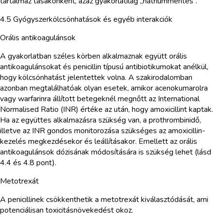
tartalmaz tasakonként, azaz gyakorlatilag „nátriummentes”.
4.5 Gyógyszerkölcsönhatások és egyéb interakciók
Orális antikoagulánsok
A gyakorlatban széles körben alkalmaznak együtt orális
antikoagulánsokat és penicillin típusú antibiotikumokat anélkül,
hogy kölcsönhatást jelentettek volna. A szakirodalomban
azonban megtalálhatóak olyan esetek, amikor acenokumarolra
vagy warfarinra állított betegeknél megnőtt az International
Normalised Ratio (INR) értéke az után, hogy amoxicillint kaptak.
Ha az együttes alkalmazásra szükség van, a prothrombinidő,
illetve az INR gondos monitorozása szükséges az amoxicillin-
kezelés megkezdésekor és leállításakor. Emellett az orális
antikoagulánsok dózisának módosítására is szükség lehet (lásd
4.4 és 4.8 pont).
Metotrexát
A penicillinek csökkenthetik a metotrexát kiválasztódását, ami
potenciálisan toxicitásnövekedést okoz.