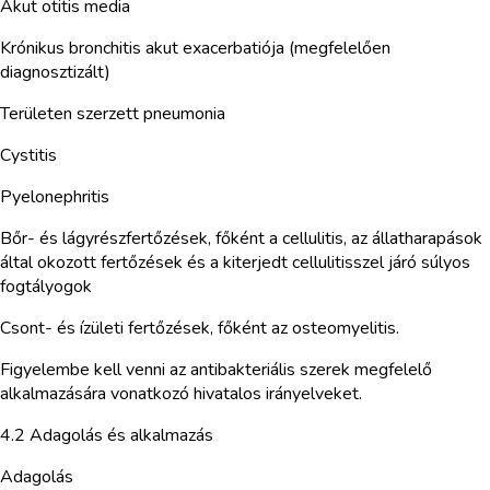
Akut otitis media
Krónikus bronchitis akut exacerbatiója (megfelelően
diagnosztizált)
Területen szerzett pneumonia
Cystitis
Pyelonephritis
Bőr- és lágyrészfertőzések, főként a cellulitis, az állatharapások
által okozott fertőzések és a kiterjedt cellulitisszel járó súlyos
fogtályogok
Csont- és ízületi fertőzések, főként az osteomyelitis.
Figyelembe kell venni az antibakteriális szerek megfelelő
alkalmazására vonatkozó hivatalos irányelveket.
4.2 Adagolás és alkalmazás
Adagolás