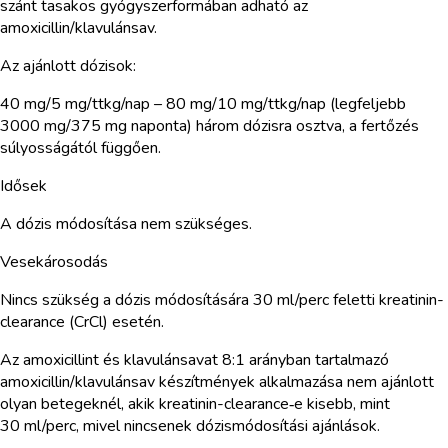
szánt tasakos gyógyszerformában adható az
amoxicillin/klavulánsav.
Az ajánlott dózisok:
40 mg/5 mg/ttkg/nap – 80 mg/10 mg/ttkg/nap (legfeljebb
3000 mg/375 mg naponta) három dózisra osztva, a fertőzés
súlyosságától függően.
Idősek
A dózis módosítása nem szükséges.
Vesekárosodás
Nincs szükség a dózis módosítására 30 ml/perc feletti kreatinin-
clearance (CrCl) esetén.
Az amoxicillint és klavulánsavat 8:1 arányban tartalmazó
amoxicillin/klavulánsav készítmények alkalmazása nem ajánlott
olyan betegeknél, akik kreatinin-clearance‑e kisebb, mint
30 ml/perc, mivel nincsenek dózismódosítási ajánlások.