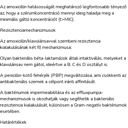
Az amoxicillin hatásosságát meghatározó legfontosabb tényező
az, hogy a szérumkoncentráció mennyi ideig haladja meg a
minimális gátló koncentrációt (t>MIC).
Rezisztenciamechanizmusok
Az amoxicillin/klavulánsavval szembeni rezisztencia
kialakulásának két fő mechanizmusa:
Olyan bakteriális béta-laktamázok általi intaktiválás, melyeket a
klavulánsav nem gátol, ideértve a B, C és D osztályt is.
A penicillin-kötő fehérjék (PBP) megváltozása, ami csökkenti az
antibakteriális szernek a célpont iránti affinitását.
A baktériumok impermeabilitása és az effluxpumpa-
mechanizmusok is okozhatják vagy segíthetik a bakteriális
rezisztencia kialakulását, különösen a Gram-negatív baktériumok
esetében.
Határértékek