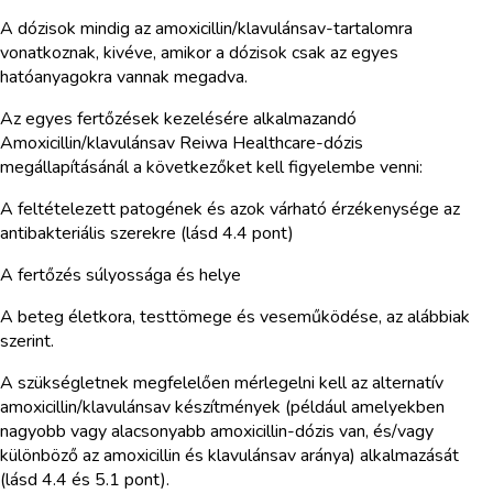
A dózisok mindig az amoxicillin/klavulánsav-tartalomra
vonatkoznak, kivéve, amikor a dózisok csak az egyes
hatóanyagokra vannak megadva.
Az egyes fertőzések kezelésére alkalmazandó
Amoxicillin/klavulánsav Reiwa Healthcare-dózis
megállapításánál a következőket kell figyelembe venni:
A feltételezett patogének és azok várható érzékenysége az
antibakteriális szerekre (lásd 4.4 pont)
A fertőzés súlyossága és helye
A beteg életkora, testtömege és veseműködése, az alábbiak
szerint.
A szükségletnek megfelelően mérlegelni kell az alternatív
amoxicillin/klavulánsav készítmények (például amelyekben
nagyobb vagy alacsonyabb amoxicillin-dózis van, és/vagy
különböző az amoxicillin és klavulánsav aránya) alkalmazását
(lásd 4.4 és 5.1 pont).