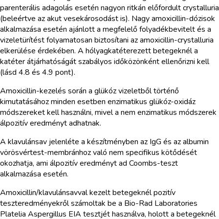
parenterális adagolás esetén nagyon ritkán előfordult crystalluria
(beleértve az akut vesekárosodást is). Nagy amoxicillin-dózisok
alkalmazása esetén ajánlott a megfelelő folyadékbevitelt és a
vizeletürítést folyamatosan biztosítani az amoxicillin-crystalluria
elkerülése érdekében. A hólyagkatéterezett betegeknél a
katéter átjárhatóságát szabályos időközönként ellenőrizni kell
(lásd 4.8 és 4.9 pont).
Amoxicillin-kezelés során a glükóz vizeletből történő
kimutatásához minden esetben enzimatikus glükóz-oxidáz
módszereket kell használni, mivel a nem enzimatikus módszerek
álpozitív eredményt adhatnak.
A klavulánsav jelenléte a készítményben az IgG és az albumin
vörösvértest-membránhoz való nem specifikus kötődését
okozhatja, ami álpozitív eredményt ad Coombs-teszt
alkalmazása esetén.
Amoxicillin/klavulánsavval kezelt betegeknél pozitív
teszteredményekről számoltak be a Bio-Rad Laboratories
Platelia Aspergillus EIA tesztjét használva, holott a betegeknél