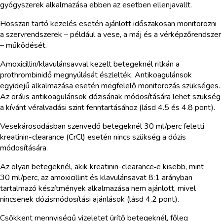
gyógyszerek alkalmazása ebben az esetben ellenjavallt.
Hosszan tartó kezelés esetén ajánlott időszakosan monitorozni
a szervrendszerek – például a vese, a máj és a vérképzőrendszer
– működését.
Amoxicillin/klavulánsavval kezelt betegeknél ritkán a
prothrombinidő megnyúlását észlelték. Antikoagulánsok
egyidejű alkalmazása esetén megfelelő monitorozás szükséges.
Az orális antikoagulánsok dózisának módosítására lehet szükség
a kívánt véralvadási szint fenntartásához (lásd 4.5 és 4.8 pont).
Vesekárosodásban szenvedő betegeknél 30 ml/perc feletti
kreatinin-clearance (CrCl) esetén nincs szükség a dózis
módosítására.
Az olyan betegeknél, akik kreatinin-clearance‑e kisebb, mint
30 ml/perc, az amoxicillint és klavulánsavat 8:1 arányban
tartalmazó készítmények alkalmazása nem ajánlott, mivel
nincsenek dózismódosítási ajánlások (lásd 4.2 pont).
Csökkent mennyiségű vizeletet ürítő betegeknél, főleg