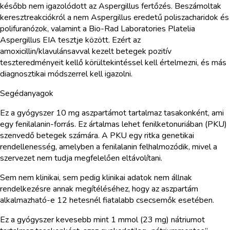
később nem igazolódott az Aspergillus fertőzés. Beszámoltak
keresztreakciókról a nem Aspergillus eredetű poliszacharidok és
polifuranózok, valamint a Bio-Rad Laboratories Platelia
Aspergillus EIA tesztje között. Ezért az
amoxicillin/klavulánsavval kezelt betegek pozitív
teszteredményeit kellő körültekintéssel kell értelmezni, és más
diagnosztikai módszerrel kell igazolni.
Segédanyagok
Ez a gyógyszer 10 mg aszpartámot tartalmaz tasakonként, ami
egy fenilalanin-forrás. Ez ártalmas lehet fenilketonuriában (PKU)
szenvedő betegek számára. A PKU egy ritka genetikai
rendellenesség, amelyben a fenilalanin felhalmozódik, mivel a
szervezet nem tudja megfelelően eltávolítani.
Sem nem klinikai, sem pedig klinikai adatok nem állnak
rendelkezésre annak megítéléséhez, hogy az aszpartám
alkalmazható-e 12 hetesnél fiatalabb csecsemők esetében.
Ez a gyógyszer kevesebb mint 1 mmol (23 mg) nátriumot