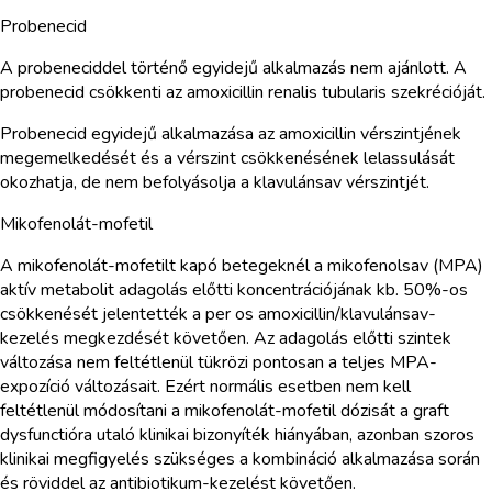
Probenecid
A probeneciddel történő egyidejű alkalmazás nem ajánlott. A
probenecid csökkenti az amoxicillin renalis tubularis szekrécióját.
Probenecid egyidejű alkalmazása az amoxicillin vérszintjének
megemelkedését és a vérszint csökkenésének lelassulását
okozhatja, de nem befolyásolja a klavulánsav vérszintjét.
Mikofenolát-mofetil
A mikofenolát-mofetilt kapó betegeknél a mikofenolsav (MPA)
aktív metabolit adagolás előtti koncentrációjának kb. 50%-os
csökkenését jelentették a per os amoxicillin/klavulánsav-
kezelés megkezdését követően. Az adagolás előtti szintek
változása nem feltétlenül tükrözi pontosan a teljes MPA-
expozíció változásait. Ezért normális esetben nem kell
feltétlenül módosítani a mikofenolát-mofetil dózisát a graft
dysfunctióra utaló klinikai bizonyíték hiányában, azonban szoros
klinikai megfigyelés szükséges a kombináció alkalmazása során
és röviddel az antibiotikum-kezelést követően.