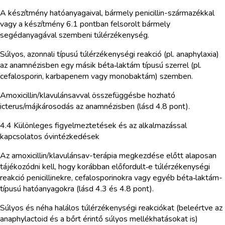
A készítmény hatóanyagaival, bármely penicillin-származékkal
vagy a készítmény 6.1 pontban felsorolt bármely
segédanyagával szembeni túlérzékenység.
Súlyos, azonnali típusú túlérzékenységi reakció (pl. anaphylaxia)
az anamnézisben egy másik béta‑laktám típusú szerrel (pl.
cefalosporin, karbapenem vagy monobaktám) szemben.
Amoxicillin/klavulánsavval összefüggésbe hozható
icterus/májkárosodás az anamnézisben (lásd 4.8 pont).
4.4 Különleges figyelmeztetések és az alkalmazással
kapcsolatos óvintézkedések
Az amoxicillin/klavulánsav-terápia megkezdése előtt alaposan
tájékozódni kell, hogy korábban előfordult‑e túlérzékenységi
reakció penicillinekre, cefalosporinokra vagy egyéb béta‑laktám-
típusú hatóanyagokra (lásd 4.3 és 4.8 pont).
Súlyos és néha halálos túlérzékenységi reakciókat (beleértve az
anaphylactoid és a bőrt érintő súlyos mellékhatásokat is)