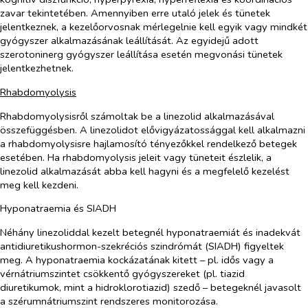
zavar tekintetében. Amennyiben erre utaló jelek és tünetek
jelentkeznek, a kezelőorvosnak mérlegelnie kell egyik vagy mindkét
gyógyszer alkalmazásának leállítását. Az
egyidejű adott
szerotoninerg gyógyszer leállítása esetén megvonási tünetek
jelentkezhetnek
.
Rhabdomyolysis
Rhabdomyolysisről számoltak be a linezolid alkalmazásával
összefüggésben. A linezolidot elővigyázatossággal kell alkalmazni
a rhabdomyolysisre hajlamosító tényezőkkel rendelkező betegek
esetében. Ha rhabdomyolysis jeleit vagy tüneteit észlelik, a
linezolid alkalmazását abba kell hagyni és a megfelelő kezelést
meg kell kezdeni.
Hyponatraemia és SIADH
Néhány linezoliddal kezelt betegnél hyponatraemiát és inadekvát
antidiuretikushormon-szekréciós szindrómát (SIADH) figyeltek
meg. A hyponatraemia kockázatának kitett – pl. idős vagy a
vérnátriumszintet csökkentő gyógyszereket (pl. tiazid
diuretikumok, mint a hidroklorotiazid) szedő – betegeknél javasolt
a szérumnátriumszint rendszeres monitorozása.