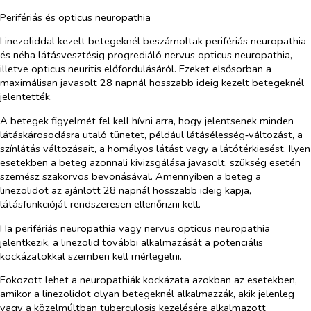
Perifériás és opticus neuropathia
Linezoliddal kezelt betegeknél beszámoltak perifériás neuropathia
és néha látásvesztésig progrediáló nervus opticus neuropathia,
illetve opticus neuritis előfordulásáról. Ezeket elsősorban a
maximálisan javasolt 28 napnál hosszabb ideig kezelt betegeknél
jelentették.
A betegek figyelmét fel kell hívni arra, hogy jelentsenek minden
látáskárosodásra utaló tünetet, például látásélesség‑változást, a
színlátás változásait, a homályos látást vagy a látótérkiesést. Ilyen
esetekben a beteg azonnali kivizsgálása javasolt, szükség esetén
szemész szakorvos bevonásával.
Amennyiben a beteg a
linezolidot az ajánlott 28 napnál hosszabb ideig kapja,
látásfunkcióját rendszeresen ellenőrizni kell.
Ha
perifériás neuropathia vagy nervus opticus neuropathia
jelentkezik, a linezolid további alkalmazását a potenciális
kockázatokkal szemben kell mérlegelni.
Fokozott lehet a neuropathiák kockázata azokban az esetekben,
amikor a linezolidot olyan betegeknél alkalmazzák, akik jelenleg
vagy a közelmúltban tuberculosis kezelésére alkalmazott