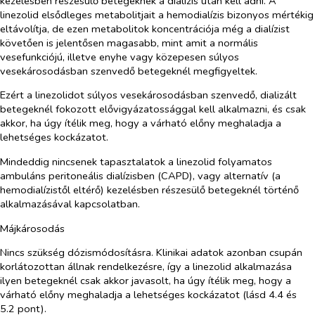
kezelésben részesülő betegeknek a dialízis után kell adni. A
linezolid elsődleges metabolitjait a hemodialízis bizonyos mértékig
eltávolítja, de ezen metabolitok koncentrációja még a dialízist
követően is jelentősen magasabb, mint amit a normális
vesefunkciójú, illetve enyhe vagy közepesen súlyos
vesekárosodásban szenvedő betegeknél megfigyeltek.
Ezért a linezolidot
súlyos vesekárosodásban szenvedő, dializált
betegeknél fokozott elővigyázatossággal kell alkalmazni, és csak
akkor, ha úgy ítélik meg, hogy a várható előny meghaladja a
lehetséges kockázatot.
Mindeddig nincsenek tapasztalatok a linezolid folyamatos
ambuláns peritoneális dialízisben (CAPD), vagy alternatív (a
hemodialízistől eltérő) kezelésben részesülő betegeknél történő
alkalmazásával kapcsolatban.
Májkárosodás
Nincs szükség dózismódosításra. Klinikai adatok azonban csupán
korlátozottan állnak rendelkezésre, így a linezolid alkalmazása
ilyen betegeknél csak akkor javasolt,
ha úgy ítélik meg, hogy a
várható előny meghaladja a lehetséges kockázatot (lásd 4.4 és
5.2 pont).