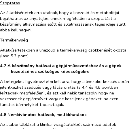
Szoptatás
Az állatkísérletek arra utalnak, hogy a linezolid és metabolitjai
bejuthatnak az anyatejbe, ennek megfelelően a szoptatást a
készítmény alkalmazása előtt és alkalmazásának teljes ideje alatt
abba kell hagyni.
Termékenység
Állatkísérletekben a linezolid a termékenység csökkenését okozta
(lásd 5.3 pont).
4.7 A készítmény hatásai a gépjárművezetéshez és a gépek
kezeléséhez szükséges képességekre
A betegeket figyelmeztetni kell arra, hogy a linezolid‑kezelés során
jelentkezhet szédülés vagy látásromlás (a 4.4 és 4.8 pontban
leírtaknak megfelelően), és azt kell nekik tanácsolni,hogy ne
vezessenek gépjárművet vagy ne kezeljenek gépeket, ha ezen
tünetek bármelyikét tapasztalják.
4.8 Nemkívánatos hatások, mellékhatások
Az alábbi táblázat a klinikai vizsgálatokból származó adatok