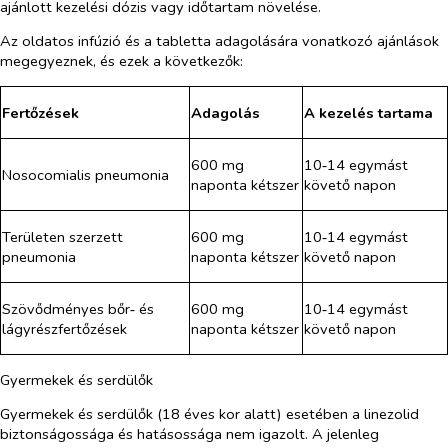
ajánlott kezelési dózis vagy időtartam növelése.
Az oldatos infúzió és a tabletta adagolására vonatkozó ajánlások
megegyeznek, és ezek a következők:
Fertőzések
Adagolás
A kezelés tartama
600 mg
10‑14 egymást
Nosocomialis pneumonia
naponta kétszer
követő napon
Területen szerzett
600 mg
10‑14 egymást
pneumonia
naponta kétszer
követő napon
Szövődményes bőr‑ és
600 mg
10‑14 egymást
lágyrészfertőzések
naponta kétszer
követő napon
Gyermekek és serdülők
Gyermekek és serdülők (18 éves kor alatt) esetében a linezolid
biztonságossága és hatásossága nem igazolt. A jelenleg