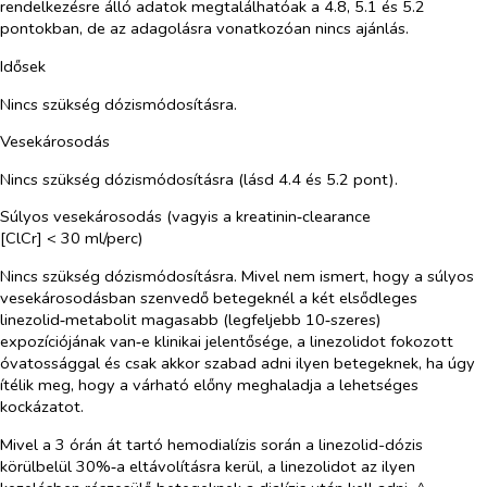
rendelkezésre álló adatok megtalálhatóak a 4.8, 5.1 és 5.2
pontokban, de az adagolásra vonatkozóan nincs ajánlás.
Idősek
Nincs szükség dózismódosításra.
Vesekárosodás
Nincs szükség dózismódosításra (lásd 4.4 és 5.2 pont).
Súlyos vesekárosodás (vagyis a kreatinin‑clearance
[ClCr] < 30 ml/perc)
Nincs szükség dózismódosításra. Mivel nem ismert, hogy a súlyos
vesekárosodásban szenvedő betegeknél a két elsődleges
linezolid‑metabolit magasabb (legfeljebb 10‑szeres)
expozíciójának van‑e klinikai jelentősége, a linezolidot
fokozott
óvatossággal és csak akkor szabad adni ilyen betegeknek, ha úgy
ítélik meg, hogy a várható előny meghaladja a lehetséges
kockázatot.
Mivel a 3 órán át tartó hemodialízis során a linezolid-dózis
körülbelül 30%‑a eltávolításra kerül, a linezolidot az ilyen