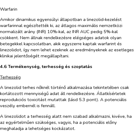
Warfarin
Amikor dinamikus egyensúlyi állapotban a linezolid‑kezelést
warfarinnal egészítették ki, az átlagos maximális nemzetközi
normalizált arány (INR) 10%‑kal, az INR AUC pedig 5%‑kal
csökkent. Nem állnak rendelkezésre elégséges adatok olyan
betegekkel kapcsolatban, akik egyszerre kaptak warfarint és
linezolidot, így nem lehet ezeknek az eredményeknek az esetleges
klinikai jelentőségét megállapítani.
4.6 Termékenység, terhesség és szoptatás
Terhesség
A linezolid terhes nőknél történő alkalmazása tekintetében csak
korlátozott mennyiségű adat áll rendelkezésre. Állatkísérletek
reprodukciós toxicitást mutattak (lásd 5.3 pont). A potenciális
veszély embernél is fennáll.
A linezolidot a terhesség alatt nem szabad alkalmazni, kivéve, ha
az egyértelműen szükséges, vagyis, ha a potenciális előny
meghaladja a lehetséges kockázatot.