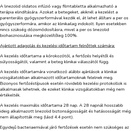
A linezolid oldatos infúzió vagy
filmtabletta alkalmazható a
terápia elindítására. Azokat a betegeket, akiknél a kezelést a
parenterális gyógyszerformával kezdik el, át lehet állítani a
per os
gyógyszerformára, amikor az klinikailag indokolt. Ilyen esetekben
nincs szükség dózismódosításra, mivel a
per os
linezolid
biohasznosulása megközelítőleg 100%.
Ajánlott adagolás és kezelési időtartam felnőttek számára:
A kezelés időtartama a kórokozótól, a fertőzés helyétől és
súlyosságától, valamint a beteg klinikai válaszától függ.
A kezelés időtartamára vonatkozó alábbi ajánlások a klinikai
vizsgálatokban alkalmazott időtartamoknak felelnek meg.
Bizonyos fertőzéstípusok esetén rövidebb kezelési protokollok is
alkalmasak lehetnek, de ezeket klinikai vizsgálatokban még nem
értékelték.
A kezelés maximális időtartama 28 nap. A 28 napnál hosszabb
ideig alkalmazott linezolid biztonságosságát és hatásosságát még
nem állapították meg (lásd 4.4 pont).
Egyidejű bacteriaemiával járó fertőzések esetén nem szükséges az