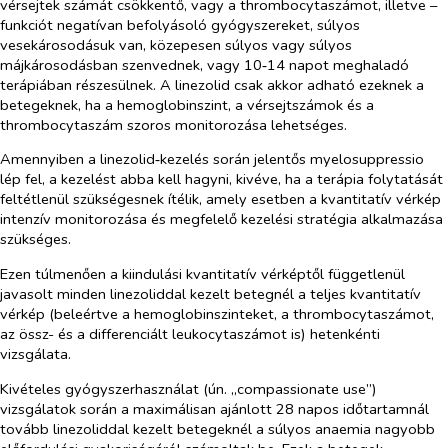
vérsejtek számát csökkentő, vagy a thrombocytaszámot, illetve –
funkciót negatívan befolyásoló gyógyszereket, súlyos
vesekárosodásuk van, közepesen súlyos vagy súlyos
májkárosodásban szenvednek, vagy 10‑14 napot meghaladó
terápiában részesülnek. A linezolid csak akkor adható ezeknek a
betegeknek, ha a hemoglobinszint, a vérsejtszámok és a
thrombocytaszám szoros monitorozása lehetséges.
Amennyiben a linezolid‑kezelés során j
elentős myelosuppressio
lép fel, a kezelést abba kell hagyni, kivéve, ha a terápia folytatását
feltétlenül szükségesnek ítélik, amely esetben a kvantitatív vérkép
intenzív monitorozása és megfelelő kezelési stratégia alkalmazása
szükséges.
Ezen túlmenően a kiindulási kvantitatív vérképtől függetlenül
javasolt minden linezoliddal kezelt betegnél a teljes kvantitatív
vérkép (beleértve a hemoglobinszinteket, a thrombocytaszámot,
az össz- és a differenciált leukocytaszámot is) hetenkénti
vizsgálata.
Kivételes gyógyszerhasználat (ún. „compassionate use”)
vizsgálatok során a maximálisan ajánlott 28 napos időtartamnál
tovább linezoliddal kezelt betegeknél a súlyos anaemia nagyobb