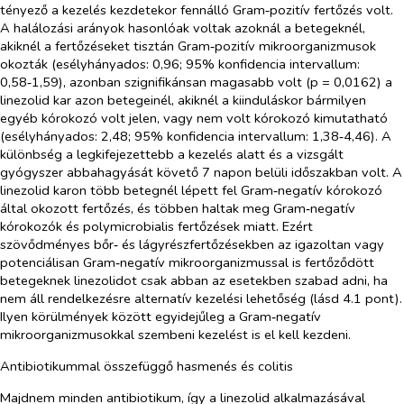
tényező a kezelés kezdetekor fennálló Gram‑pozitív fertőzés volt.
A halálozási arányok hasonlóak voltak azoknál a betegeknél,
akiknél a fertőzéseket tisztán Gram‑pozitív mikroorganizmusok
okozták (esélyhányados: 0,96; 95% konfidencia intervallum:
0,58‑1,59), azonban szignifikánsan magasabb volt (p = 0,0162) a
linezolid kar azon betegeinél, akiknél a kiinduláskor bármilyen
egyéb kórokozó volt jelen, vagy nem volt kórokozó kimutatható
(esélyhányados: 2,48; 95% konfidencia intervallum: 1,38‑4,46). A
különbség a legkifejezettebb a kezelés alatt és a vizsgált
gyógyszer abbahagyását követő 7 napon belüli időszakban volt. A
linezolid karon több betegnél lépett fel Gram‑negatív kórokozó
által okozott fertőzés, és többen haltak meg Gram‑negatív
kórokozók és polymicrobialis fertőzések miatt. Ezért
szövődményes bőr‑ és lágyrészfertőzésekben az igazoltan vagy
potenciálisan Gram‑negatív mikroorganizmussal is fertőződött
betegeknek
linezolidot csak abban az esetekben szabad adni, ha
nem áll rendelkezésre alternatív kezelési lehetőség (lásd 4.1 pont).
Ilyen körülmények között egyidejűleg a Gram‑negatív
mikroorganizmusokkal szembeni kezelést is el kell kezdeni.
Antibiotikummal összefüggő hasmenés és colitis
Majdnem minden antibiotikum, így a linezolid alkalmazásával