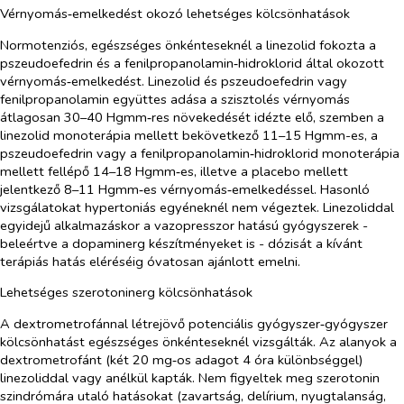
Vérnyomás‑emelkedést okozó lehetséges kölcsönhatások
Normotenziós, egészséges önkénteseknél a linezolid fokozta a
pszeudoefedrin és a fenilpropanolamin‑hidroklorid által okozott
vérnyomás‑emelkedést. Linezolid és pszeudoefedrin vagy
fenilpropanolamin együttes adása a szisztolés vérnyomás
átlagosan 30–40 Hgmm‑res növekedését idézte elő, szemben a
linezolid monoterápia mellett bekövetkező 11–15 Hgmm-es, a
pszeudoefedrin vagy a fenilpropanolamin‑hidroklorid monoterápia
mellett fellépő 14–18 Hgmm‑es, illetve a placebo mellett
jelentkező 8–11 Hgmm‑es vérnyomás‑emelkedéssel. Hasonló
vizsgálatokat hypertoniás egyéneknél nem végeztek. Linezoliddal
egyidejű alkalmazáskor a vazopresszor hatású gyógyszerek -
beleértve a dopaminerg készítményeket is - dózisát a kívánt
terápiás hatás eléréséig óvatosan ajánlott emelni.
Lehetséges szerotoninerg kölcsönhatások
A dextrometrofánnal létrejövő potenciális gyógyszer‑gyógyszer
kölcsönhatást egészséges önkénteseknél vizsgálták. Az alanyok a
dextrometrofánt (két 20 mg‑os adagot 4 óra különbséggel)
linezoliddal vagy anélkül kapták. Nem figyeltek meg szerotonin
szindrómára utaló hatásokat (zavartság, delírium, nyugtalanság,