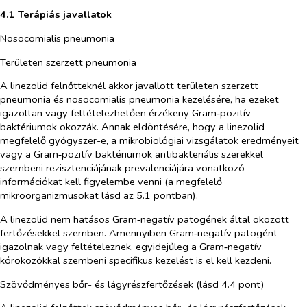
4.1 Terápiás javallatok
Nosocomialis pneumonia
Területen szerzett pneumonia
A linezolid
felnőtteknél akkor javallott területen szerzett
pneumonia és nosocomialis pneumonia kezelésére, ha ezeket
igazoltan vagy feltételezhetően érzékeny Gram‑pozitív
baktériumok okozzák. Annak eldöntésére, hogy a linezolid
megfelelő gyógyszer-e, a mikrobiológiai vizsgálatok eredményeit
vagy a Gram‑pozitív baktériumok antibakteriális szerekkel
szembeni rezisztenciájának prevalenciájára vonatkozó
információkat kell figyelembe venni (a megfelelő
mikroorganizmusokat lásd az 5.1 pontban).
A linezolid nem hatásos Gram‑negatív patogének által okozott
fertőzésekkel szemben. Amennyiben Gram‑negatív patogént
igazolnak vagy feltételeznek, egyidejűleg a Gram‑negatív
kórokozókkal szembeni specifikus kezelést is el kell kezdeni.
Szövődményes bőr- és lágyrészfertőzések (lásd 4.4 pont)