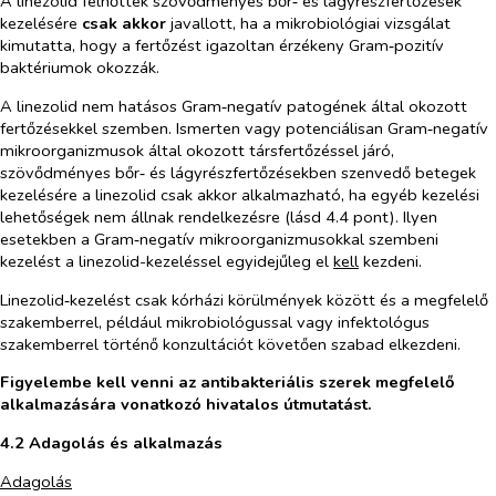
A linezolid felnőttek szövődményes bőr‑ és lágyrészfertőzések
kezelésére
csak akkor
javallott, ha a mikrobiológiai vizsgálat
kimutatta, hogy a fertőzést igazoltan érzékeny Gram‑pozitív
baktériumok okozzák.
A linezolid nem hatásos Gram‑negatív patogének által okozott
fertőzésekkel szemben. Ismerten vagy potenciálisan Gram‑negatív
mikroorganizmusok által okozott társfertőzéssel járó,
szövődményes bőr‑ és lágyrészfertőzésekben szenvedő betegek
kezelésére a linezolid csak akkor alkalmazható, ha egyéb kezelési
lehetőségek nem állnak rendelkezésre (lásd 4.4 pont). Ilyen
esetekben a Gram‑negatív mikroorganizmusokkal szembeni
kezelést a linezolid-kezeléssel egyidejűleg el
kell
kezdeni.
Linezolid‑kezelést csak kórházi körülmények között és a megfelelő
szakemberrel, például mikrobiológussal vagy infektológus
szakemberrel történő konzultációt követően szabad elkezdeni.
Figyelembe kell venni az antibakteriális szerek megfelelő
alkalmazására vonatkozó hivatalos útmutatást.
4.2 Adagolás és alkalmazás
Adagolás