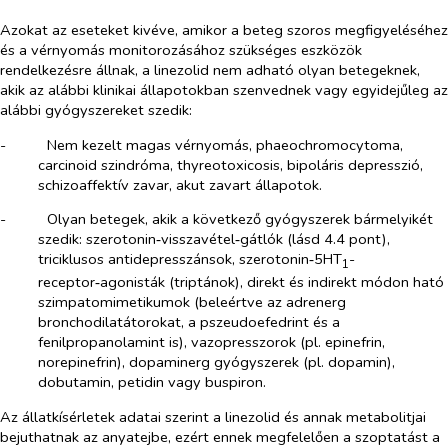
Azokat az eseteket kivéve, amikor a beteg szoros megfigyeléséhez
és a vérnyomás monitorozásához szükséges eszközök
rendelkezésre állnak, a linezolid nem adható olyan betegeknek,
akik az alábbi klinikai állapotokban szenvednek vagy egyidejűleg az
alábbi gyógyszereket szedik:
-​
Nem kezelt magas vérnyomás, phaeochromocytoma,
carcinoid szindróma, thyreotoxicosis, bipoláris depresszió,
schizoaffektív zavar, akut zavart állapotok.
-​
Olyan betegek, akik a következő gyógyszerek bármelyikét
szedik: szerotonin‑visszavétel‑gátlók (lásd 4.4 pont),
triciklusos antidepresszánsok, szerotonin‑5HT
-
1
receptor‑agonisták (triptánok), direkt és indirekt módon ható
szimpatomimetikumok (beleértve az adrenerg
bronchodilatátorokat, a pszeudoefedrint és a
fenilpropanolamint is), vazopresszorok (pl. epinefrin,
norepinefrin), dopaminerg gyógyszerek (pl. dopamin),
dobutamin, petidin vagy buspiron.
Az állatkísérletek adatai szerint a linezolid és annak metabolitjai
bejuthatnak az anyatejbe, ezért ennek megfelelően a szoptatást a