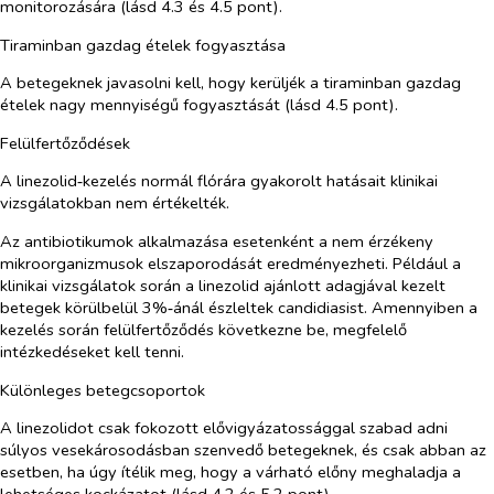
monitorozására (lásd 4.3 és 4.5 pont).
Tiraminban gazdag ételek fogyasztása
A betegeknek javasolni kell, hogy kerüljék a tiraminban gazdag
ételek nagy mennyiségű fogyasztását (lásd 4.5 pont).
Felülfertőződések
A linezolid‑kezelés normál flórára gyakorolt hatásait klinikai
vizsgálatokban nem értékelték.
Az antibiotikumok alkalmazása esetenként a nem érzékeny
mikroorganizmusok elszaporodását eredményezheti. Például a
klinikai vizsgálatok során a linezolid ajánlott adagjával kezelt
betegek körülbelül 3%‑ánál észleltek candidiasist. Amennyiben a
kezelés során felülfertőződés következne be, megfelelő
intézkedéseket kell tenni.
Különleges betegcsoportok
A linezolidot csak
fokozott elővigyázatossággal szabad adni
súlyos vesekárosodásban szenvedő betegeknek, és csak abban az
esetben, ha úgy ítélik meg, hogy a várható előny meghaladja a