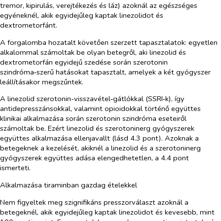
tremor, kipirulás, verejtékezés és láz) azoknál az egészséges
egyéneknél, akik egyidejűleg kaptak linezolidot és
dextrometorfánt.
A forgalomba hozatalt követően szerzett tapasztalatok: egyetlen
alkalommal számoltak be olyan betegről, aki linezolid és
dextrometorfán egyidejű szedése során szerotonin
szindróma‑szerű hatásokat tapasztalt, amelyek a két gyógyszer
leállításakor megszűntek.
A linezolid szerotonin-visszavétel‑gátlókkal (SSRI‑k), így
antidepresszánsokkal, valamint opioidokkal történő együttes
klinikai alkalmazása során szerotonin szindróma eseteiről
számoltak be. Ezért linezolid és szerotoninerg gyógyszerek
együttes alkalmazása ellenjavallt (lásd 4.3 pont). Azoknak a
betegeknek a kezelését, akiknél a linezolid és a szerotoninerg
gyógyszerek együttes adása elengedhetetlen, a 4.4 pont
ismerteti.
Alkalmazása tiraminban gazdag ételekkel
Nem figyeltek meg szignifikáns presszorválaszt azoknál a
betegeknél, akik egyidejűleg kaptak linezolidot és kevesebb, mint