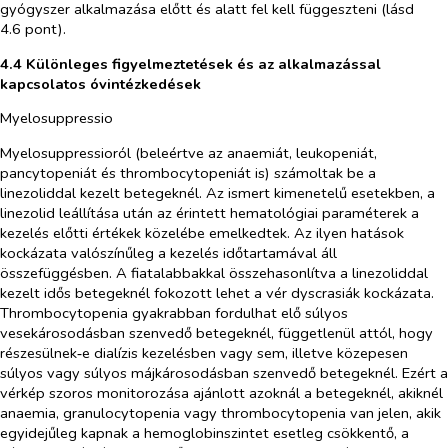
gyógyszer alkalmazása előtt és alatt fel kell függeszteni (lásd
4.6 pont).
4.4 Különleges figyelmeztetések és az alkalmazással
kapcsolatos óvintézkedések
Myelosuppressio
Myelosuppressioról (beleértve az anaemiát, leukopeniát,
pancytopeniát és thrombocytopeniát is) számoltak be a
linezoliddal kezelt betegeknél. Az ismert kimenetelű esetekben, a
linezolid leállítása után az érintett hematológiai paraméterek a
kezelés előtti értékek közelébe emelkedtek. Az ilyen hatások
kockázata valószínűleg a kezelés időtartamával áll
összefüggésben. A fiatalabbakkal összehasonlítva a linezoliddal
kezelt idős betegeknél fokozott lehet a vér dyscrasiák kockázata.
Thrombocytopenia gyakrabban fordulhat elő súlyos
vesekárosodásban szenvedő betegeknél, függetlenül attól, hogy
részesülnek‑e dialízis kezelésben vagy sem, illetve közepesen
súlyos vagy súlyos májkárosodásban szenvedő betegeknél. Ezért a
vérkép szoros monitorozása ajánlott azoknál a betegeknél, akiknél
anaemia, granulocytopenia vagy thrombocytopenia van jelen, akik
egyidejűleg kapnak a hemoglobinszintet esetleg csökkentő, a