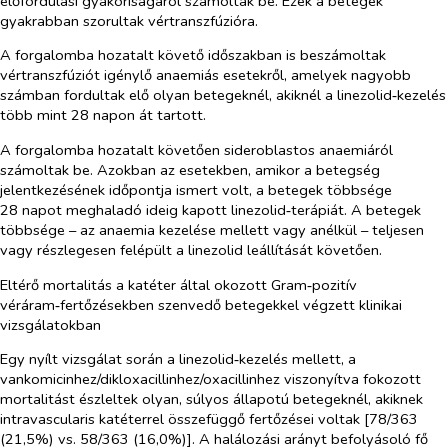
előfordulási gyakoriságáról számoltak be. Ezek a betegek
gyakrabban szorultak vértranszfúzióra.
A forgalomba hozatalt követő időszakban is beszámoltak
vértranszfúziót igénylő anaemiás esetekről, amelyek nagyobb
számban fordultak elő olyan betegeknél, akiknél a linezolid‑kezelés
több mint 28 napon át tartott.
A forgalomba hozatalt követően sideroblastos anaemiáról
számoltak be. Azokban az esetekben, amikor a betegség
jelentkezésének időpontja ismert volt, a betegek többsége
28 napot meghaladó ideig kapott linezolid‑terápiát. A betegek
többsége – az anaemia kezelése mellett vagy anélkül – teljesen
vagy részlegesen felépült a linezolid leállítását követően.
Eltérő mortalitás a katéter által okozott Gram‑pozitív
véráram‑fertőzésekben szenvedő betegekkel végzett klinikai
vizsgálatokban
Egy nyílt vizsgálat során a linezolid‑kezelés mellett, a
vankomicinhez/dikloxacillinhez/oxacillinhez viszonyítva fokozott
mortalitást észleltek olyan, súlyos állapotú betegeknél, akiknek
intravascularis katéterrel összefüggő fertőzései voltak [78/363
(21,5%)
vs.
58/363 (16,0%)]. A halálozási arányt befolyásoló fő