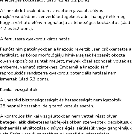
lehetséges kockázatot
(lásd 4.2 és 5.2 pont).
A linezolidot
csak abban az esetben javasolt súlyos
májkárosodásban szenvedő betegeknek adni, ha úgy ítélik meg,
hogy a várható előny meghaladja az lehetséges kockázatot
(lásd
4.2 és 5.2 pont).
A fertilitásra gyakorolt káros hatás
Felnőtt hím patkányokban a linezolid reverzibilisen csökkentette a
fertilitást, és kóros morfológiájú hímivarsejtek képzését okozta
olyan expozíciós szintek mellett, melyek közel azonosak voltak az
embernél várható szintekhez. Embernél a linezolid férfi
reprodukciós rendszerre gyakorolt potenciális hatásai nem
ismertek (lásd 5.3 pont).
Klinikai vizsgálatok
A linezolid biztonságosságát és hatásosságát nem igazolták
28 napnál hosszabb ideig tartó kezelés esetén.
A kontrollos klinikai vizsgálatokban nem vettek részt olyan
betegek, akik diabeteses lábfej‑léziókban szenvedtek, decubitusuk,
ischaemiás elváltozásaik, súlyos égési sérülésük vagy gangrénájuk