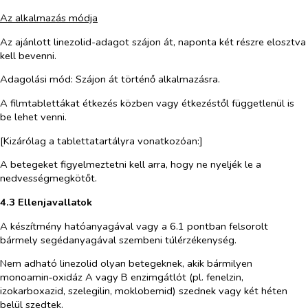
Az alkalmazás módja
Az ajánlott linezolid-adagot szájon át, naponta két részre elosztva
kell bevenni.
Adagolási mód: Szájon át történő alkalmazásra.
A filmtablettákat étkezés közben vagy étkezéstől függetlenül is
be lehet venni.
[Kizárólag a tablettatartályra vonatkozóan:]
A betegeket figyelmeztetni kell arra, hogy ne nyeljék le a
nedvességmegkötőt.
4.3 Ellenjavallatok
A készítmény hatóanyagával vagy a 6.1 pontban felsorolt
bármely segédanyagával szembeni túlérzékenység.
Nem adható linezolid olyan betegeknek, akik bármilyen
monoamin‑oxidáz A vagy B enzimgátlót (pl. fenelzin,
izokarboxazid, szelegilin, moklobemid) szednek vagy két héten
belül szedtek.