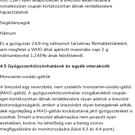
volt. Ezért ilyen állapotokban a linezolid alkalmazására
vonatkozóan csupán korlátozottan állnak rendelkezésre
tapasztalatok.
Segédanyagok
Nátrium
Ez a gyógyszer 24,9 mg nátriumot tartalmaz filmtablettánként,
ami megfelel a WHO által ajánlott maximális napi 2 g
nátriumbevitel 1,245%-ának felnőtteknél.
4.5 Gyógyszerkölcsönhatások és egyéb interakciók
Monoamin‑oxidáz‑gátlók
A linezolid egy reverzibilis, nem szelektív monoamin‑oxidáz‑gátló
(MAO-gátló). A gyógyszerkölcsönhatás vizsgálatokból csupán
igen korlátozottan állnak rendelkezésre olyan adatok a linezolid
biztonságosságáról, amikor a linezolidot olyan betegeknek adták,
akik egyidejűleg a MAO‑gátlás kockázatával járó gyógyszereket is
szedtek. Emiatt a linezolid alkalmazása nem javasolt ilyen
esetekben, kivéve, ha lehetőség van a beteg szoros
megfigyelésére és monitorozására (lásd 4.3 és 4.4 pont).