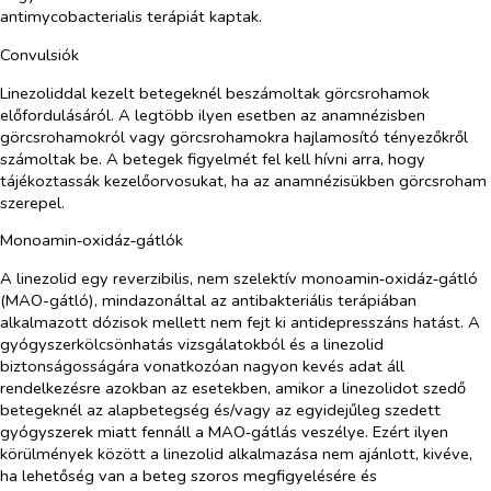
antimycobacterialis terápiát kaptak.
Convulsiók
Linezoliddal kezelt betegeknél beszámoltak görcsrohamok
előfordulásáról. A legtöbb ilyen esetben az anamnézisben
görcsrohamokról vagy görcsrohamokra hajlamosító tényezőkről
számoltak be. A betegek figyelmét fel kell hívni arra, hogy
tájékoztassák kezelőorvosukat, ha az anamnézisükben görcsroham
szerepel.
Monoamin‑oxidáz‑gátlók
A linezolid egy reverzibilis, nem szelektív monoamin‑oxidáz‑gátló
(MAO-gátló), mindazonáltal az antibakteriális terápiában
alkalmazott dózisok mellett nem fejt ki antidepresszáns hatást. A
gyógyszerkölcsönhatás vizsgálatokból és a linezolid
biztonságosságára vonatkozóan nagyon kevés adat áll
rendelkezésre azokban az esetekben, amikor a linezolidot szedő
betegeknél az alapbetegség és/vagy az egyidejűleg szedett
gyógyszerek miatt fennáll a MAO‑gátlás veszélye. Ezért ilyen
körülmények között a linezolid alkalmazása nem ajánlott, kivéve,
ha lehetőség van a beteg szoros megfigyelésére és