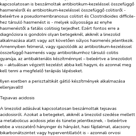
kapcsolatosan is beszámoltak antibiotikum‑kezeléssel összefüggő
hasmenésről és antibiotikum‑kezeléssel összefüggő colitisről -
beleértve a pseudomembranosus colitist és
Clostridioides difficile
-
hez
társuló hasmenést is - melyek súlyossága az enyhe
hasmenéstől a fatális colitisig terjedhet. Ezért fontos erre a
diagnózisra is gondolni olyan betegeknél, akiknél a linezolid
alkalmazása alatt vagy azt követően súlyos hasmenés jelentkezik.
Amennyiben felmerül,
vagy igazolódik
az
antibiotikum‑kezeléssel
összefüggő hasmenés vagy antibiotikumhoz társuló colitis
gyanúja, az antibakteriális készítménnyel – beleértve a linezolidot
is – aktuálisan végzett kezelést abba kell hagyni, és azonnal meg
kell tenni a megfelelő terápiás lépéseket.
Ilyen esetben a perisztaltikát gátló készítmények alkalmazása
ellenjavallt!
Tejsavas acidosis
A linezolid adásával kapcsolatosan beszámoltak tejsavas
acidosisról. Azokat a betegeket, akiknél a linezolid szedése mellett
a metabolicus acidosis jelei és tünetei jelentkeznek, - beleértve
ebbe a visszatérő hányinger és hányást, hasi fájdalmat, alacsony
bikarbonátszintet vagy hyperventillatiót is - azonnali orvosi