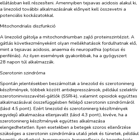
ellátásban kell részesíteni. Amennyiben tejsavas acidosis alakul ki,
a linezolid további alkalmazásának előnyeit kell összevetni a
potenciális kockázatokkal.
Mitochondrialis diszfunkció
A linezolid gátolja a mitochondriumban zajló proteinszintézist. A
gátlás következményeként olyan mellékhatások fordulhatnak elő,
mint a tejsavas acidosis, anaemia és neuropathia (opticus és
perifériás). Az ilyen események gyakoribbak, ha a gyógyszert
28 napon túl alkalmazzák.
Szerotonin szindróma
Spontán jelentésekben beszámoltak a linezolid és szerotoninerg
készítmények, többek között antidepresszánsok, például szelektív
szerotoninvisszavétel‑gátlók (SSRI‑k), valamint opioidok együttes
alkalmazásával összefüggésben fellépő szerotonin szindrómáról
(lásd 4.5 pont). Ezért linezolid és szerotoninerg készítmények
egyidejű alkalmazása ellenjavallt (lásd 4.3 pont), kivéve, ha a
szerotoninerg készítmények együttes alkalmazása
elengedhetetlen. Ilyen esetekben a betegek szoros ellenőrzése
szükséges a szerotonin szindrómára utaló jelek és tünetek, például
kognitív diszfunkció, hyperpyrexia, hyperreflexia és koordinációs