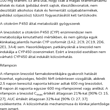
100 mg tiramint. Ez arra utal, hogy csak a magas tiramintartalmú
ételek és italok (például érett sajtok, élesztőkivonatok, nem
desztillált alkoholos italok és fermentált szójababtermékek,
például szójaszósz) túlzott fogyasztásától kell tartózkodni.
A citokróm P450 által metabolizált gyógyszerek
A linezolidot a citokróm P450 (CYP) enzimrendszer nem
metabolizálja kimutatható mértékben, és nem gátolja egyik
klinikailag jelentős humán CYP izoformát (1A2, 2C9, 2C19, 2D6,
2E1, 3A4) sem. Hasonlóképpen, patkányoknál a linezolid nem
indukálja a CYP450 izoenzimeket. Ezért a linezolid esetében nem
várható CYP450 által indukált kölcsönhatás.
Rifampicin
A rifampicin linezolid farmakokinetikájára gyakorolt hatását
tizenhat, egészséges, felnőtt férfi önkéntesen vizsgálták, akiknek
2,5 napon keresztül naponta kétszer adtak 600 mg linezolidot,
8 napon át naponta egyszer 600 mg rifampicinnel vagy anélkül. A
rifampicin a linezolid C
értékét átlagosan 21%‑kal [90% CI: 15,
max
27], AUC értékét átlagosan 32%‑kal [90% CI: 27, 37]
csökkentette. A kölcsönhatás mechanizmusa és klinikai jelentősége
nem ismert.