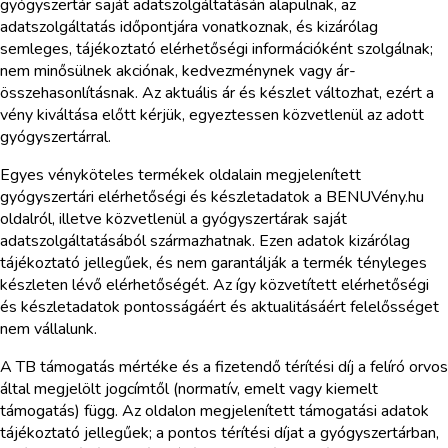
gyógyszertár saját adatszolgáltatásán alapulnak, az
adatszolgáltatás időpontjára vonatkoznak, és kizárólag
semleges, tájékoztató elérhetőségi információként szolgálnak;
nem minősülnek akciónak, kedvezménynek vagy ár-
összehasonlításnak. Az aktuális ár és készlet változhat, ezért a
vény kiváltása előtt kérjük, egyeztessen közvetlenül az adott
gyógyszertárral.
Egyes vényköteles termékek oldalain megjelenített
gyógyszertári elérhetőségi és készletadatok a BENUVény.hu
oldalról, illetve közvetlenül a gyógyszertárak saját
adatszolgáltatásából származhatnak. Ezen adatok kizárólag
tájékoztató jellegűek, és nem garantálják a termék tényleges
készleten lévő elérhetőségét. Az így közvetített elérhetőségi
és készletadatok pontosságáért és aktualitásáért felelősséget
nem vállalunk.
A TB támogatás mértéke és a fizetendő térítési díj a felíró orvos
által megjelölt jogcímtől (normatív, emelt vagy kiemelt
támogatás) függ. Az oldalon megjelenített támogatási adatok
tájékoztató jellegűek; a pontos térítési díjat a gyógyszertárban,