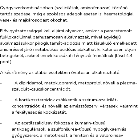
Gyógyszerkombinációban (szalicilátok, aminofenazon) történő
tartós szedése, még a szokásos adagok esetén is, haematológiai,
vese- és májkárosodást okozhat.
Elővigyázatossággal kell eljárni olyankor, amikor a paracetamolt
flukloxacillinnel párhuzamosan alkalmazzák, mivel egyidejű
alkalmazásukkor piroglutamát-acidózis miatt kialakuló emelkedett
anionréssel járó metabolikus acidózis alakulhat ki, különösen olyan
betegeknél, akiknél ennek kockázati tényezői fennállnak (lásd 4.4
pont).
A készítmény az alábbi esetekben óvatosan alkalmazható:
-​
A dipiridamol, metoklopramid, metoprolol növeli a plazma-
szalicilát-csúcskoncentrációt.
-​
A kortikoszteroidok csökkentik a szérum-szalicilát-
koncentrációt, és növelik az emésztőszervi vérzések, valamint
a fekélyesedés kockázatát.
-​
Az acetilszalicilsav fokozza a kumarin-típusú
antikoagulánsok, a szulfonilurea-típusú hypoglykaemiás
gyógyszerek, a metotrexát, a fenitoin és a valproinsav