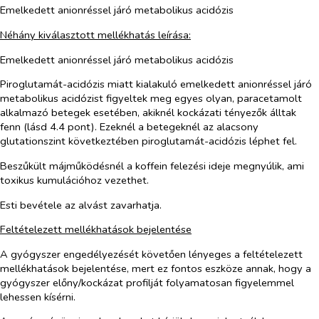
Emelkedett anionréssel járó metabolikus acidózis
Néhány kiválasztott mellékhatás leírása:
Emelkedett anionréssel járó metabolikus acidózis
Piroglutamát-acidózis miatt kialakuló emelkedett anionréssel járó
metabolikus acidózist figyeltek meg egyes olyan, paracetamolt
alkalmazó betegek esetében, akiknél kockázati tényezők álltak
fenn (lásd 4.4 pont). Ezeknél a betegeknél az alacsony
glutationszint következtében piroglutamát-acidózis léphet fel.
Beszűkült májműködésnél a koffein felezési ideje megnyúlik, ami
toxikus kumulációhoz vezethet.
Esti bevétele az alvást zavarhatja.
Feltételezett mellékhatások bejelentése
A gyógyszer engedélyezését követően lényeges a feltételezett
mellékhatások bejelentése, mert ez fontos eszköze annak, hogy a
gyógyszer előny/kockázat profilját folyamatosan figyelemmel
lehessen kísérni.