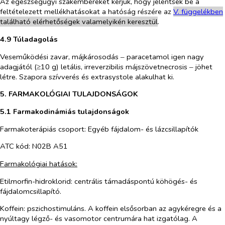
Az egészségügyi szakembereket kérjük, hogy jelentsék be a
feltételezett mellékhatásokat a hatóság részére az
V. füg
g
elékben
található elérhetőségek valamelyikén keresztül
.
4.9 Túladagolás
Veseműködési zavar, májkárosodás ‒ paracetamol igen nagy
adagjától (≥10 g) letális, irreverzibilis májszövetnecrosis ‒ jöhet
létre. Szapora szívverés és extrasystole alakulhat ki.
5. FARMAKOLÓGIAI TULAJDONSÁGOK
5.1 Farmakodinámiás tulajdonságok
Farmakoterápiás csoport: Egyéb fájdalom- és lázcsillapítók
ATC kód: N02B A51
Farmakológiai hatások:
Etilmorfin-hidroklorid
: centrális támadáspontú köhögés- és
fájdalomcsillapító.
Koffein
: pszichostimuláns. A koffein elsősorban az agykéregre és a
nyúltagy légző- és vasomotor centrumára hat izgatólag. A