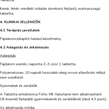
Tabletta.
Kerek, fehér, mindkét oldalán domború felületű, ecetsavszagú
tabletta.
4. KLINIKAI JELLEMZŐK
4.1 Terápiás javallatok
Fájdalomcsillapító hatású készítmény.
4.2 Adagolás és alkalmazás
Adagolás
Fájdalom esetén, naponta 2‒3-szor 1 tabletta.
Folyamatosan, 10 napnál hosszabb ideig orvosi ellenőrzés nélkül
nem szedhető.
Gyermekek és serdülők
A Tabletta antidolorica FoNo VIII. Naturland nem alkalmazható
18 évesnél fiatalabb gyermekeknél és serdülőknél (lásd 4.3 pont).
Az alkalmazás módja