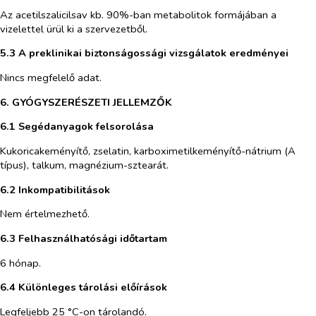
Az acetilszalicilsav kb. 90%-ban metabolitok formájában a
vizelettel ürül ki a szervezetből.
5.3 A preklinikai biztonságossági vizsgálatok eredményei
Nincs megfelelő adat.
6. GYÓGYSZERÉSZETI JELLEMZŐK
6.1 Segédanyagok felsorolása
Kukoricakeményítő, zselatin, karboximetilkeményítő-nátrium (A
típus), talkum, magnézium-sztearát.
6.2 Inkompatibilitások
Nem értelmezhető.
6.3 Felhasználhatósági időtartam
6 hónap.
6.4 Különleges tárolási előírások
Legfeljebb 25 °C-on tárolandó.