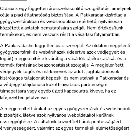
Oldalunk egy független árösszehasonlító szolgáltatás, amelynek
célja a piaci átláthatóság biztosítása. A Patikaradar kizárólag a
gyógyszertárakban és webshopokban elérhető, nyilvánosan
közzétett ajánlatok bemutatására szolgál. Nem értékesítünk
termékeket, és nem veszünk részt a vásárlási folyamatban.
A Patikaradar.hu független piaci szereplő. Az oldalon megjelenő
gyógyszertárak és webáruházak (ideértve azok védjegyeit és
logóit) megjelenítése kizárólag a vásárlók tájékoztatását és a
termék forrásának beazonosítását szolgálja. A megjelenített
védjegyek, logók és márkanevek az adott jogtulajdonosok
kizárólagos tulajdonát képezik, és nem utalnak a Patikaradar és
a védjegy tulajdonosa közötti hivatalos partnerségre,
támogatásra vagy egyéb üzleti kapcsolatra, kivéve, ha ez
kifejezetten jelölve van.
A megjelenített árakat az egyes gyógyszertárak és webshopok
biztosítják, illetve azok nyilvános weboldalairól kerülnek
összegyűjtésre. Az általunk közvetített árak pontosságáért,
érvényességéért, valamint az egyes termékek elérhetőségéért