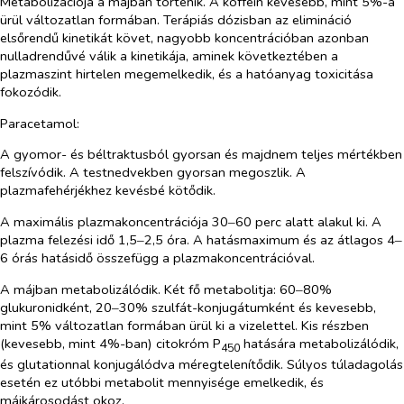
Metabolizációja a májban történik. A koffein kevesebb, mint 5%-a
ürül változatlan formában. Terápiás dózisban az elimináció
elsőrendű kinetikát követ, nagyobb koncentrációban azonban
nulladrendűvé válik a kinetikája, aminek következtében a
plazmaszint hirtelen megemelkedik, és a hatóanyag toxicitása
fokozódik.
Paracetamol
:
A gyomor- és béltraktusból gyorsan és majdnem teljes mértékben
felszívódik. A testnedvekben gyorsan megoszlik. A
plazmafehérjékhez kevésbé kötődik.
A maximális plazmakoncentrációja 30‒60 perc alatt alakul ki. A
plazma felezési idő 1,5‒2,5 óra. A hatásmaximum és az átlagos 4‒
6 órás hatásidő összefügg a plazmakoncentrációval.
A májban metabolizálódik. Két fő metabolitja: 60‒80%
glukuronidként, 20‒30% szulfát-konjugátumként és kevesebb,
mint 5% változatlan formában ürül ki a vizelettel. Kis részben
(kevesebb, mint 4%-ban) citokróm P
hatására metabolizálódik,
450
és glutationnal konjugálódva méregtelenítődik. Súlyos túladagolás
esetén ez utóbbi metabolit mennyisége emelkedik, és
májkárosodást okoz.