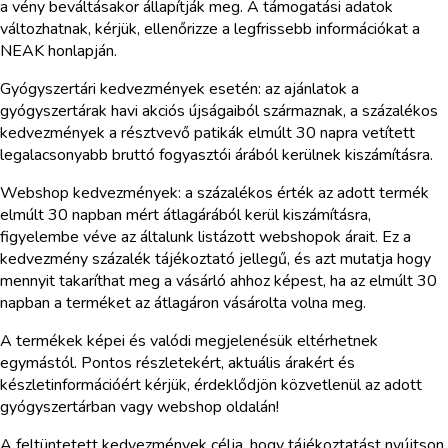
a vény beváltásakor állapítják meg. A támogatási adatok
változhatnak, kérjük, ellenőrizze a legfrissebb információkat a
NEAK honlapján.
Gyógyszertári kedvezmények esetén: az ajánlatok a
gyógyszertárak havi akciós újságaiból származnak, a százalékos
kedvezmények a résztvevő patikák elmúlt 30 napra vetített
legalacsonyabb bruttó fogyasztói árából kerülnek kiszámításra.
Webshop kedvezmények: a százalékos érték az adott termék
elmúlt 30 napban mért átlagárából kerül kiszámításra,
figyelembe véve az általunk listázott webshopok árait. Ez a
kedvezmény százalék tájékoztató jellegű, és azt mutatja hogy
mennyit takaríthat meg a vásárló ahhoz képest, ha az elmúlt 30
napban a terméket az átlagáron vásárolta volna meg.
A termékek képei és valódi megjelenésük eltérhetnek
egymástól. Pontos részletekért, aktuális árakért és
készletinformációért kérjük, érdeklődjön közvetlenül az adott
gyógyszertárban vagy webshop oldalán!
A feltüntetett kedvezmények célja, hogy tájékoztatást nyújtson