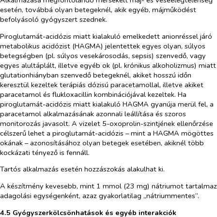
Alkalmazása megfontolandó mérsékelt máj- és veseelégtelenség
esetén, továbbá olyan betegeknél, akik egyéb, májműködést
befolyásoló gyógyszert szednek.
Piroglutamát-acidózis miatt kialakuló emelkedett anionréssel járó
metabolikus acidózist (HAGMA) jelentettek egyes olyan, súlyos
betegségben (pl. súlyos vesekárosodás, sepsis) szenvedő, vagy
egyes alultáplált, illetve egyéb ok (pl. krónikus alkoholizmus) miatt
glutationhiányban szenvedő betegeknél, akiket hosszú időn
keresztül kezeltek terápiás dózisú paracetamollal, illetve akiket
paracetamol és flukloxacillin kombinációjával kezeltek. Ha
piroglutamát-acidózis miatt kialakuló HAGMA gyanúja merül fel, a
paracetamol alkalmazásának azonnali leállítása és szoros
monitorozás javasolt. A vizelet 5-oxoprolin-szintjének ellenőrzése
célszerű lehet a piroglutamát-acidózis – mint a HAGMA mögöttes
okának – azonosításához olyan betegek esetében, akiknél több
kockázati tényező is fennáll.
Tartós alkalmazás esetén hozzászokás alakulhat ki.
A készítmény kevesebb, mint 1 mmol (23 mg) nátriumot tartalmaz
adagolási egységenként, azaz gyakorlatilag „nátriummentes”.
4.5 Gyógyszerkölcsönhatások és egyéb interakciók