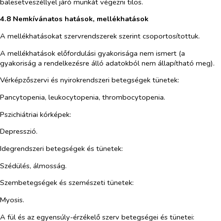
balesetveszéllyel járó munkát végezni tilos.
4.8 Nemkívánatos hatások, mellékhatások
A mellékhatásokat szervrendszerek szerint csoportosítottuk.
A mellékhatások előfordulási gyakorisága nem ismert (a
gyakoriság a rendelkezésre álló adatokból nem állapítható meg).
Vérképzőszervi és nyirokrendszeri betegségek tünetek:
Pancytopenia, leukocytopenia, thrombocytopenia.
Pszichiátriai kórképek:
Depresszió.
Idegrendszeri betegségek és tünetek:
Szédülés, álmosság.
Szembetegségek és szemészeti tünetek:
Myosis.
A fül és az egyensúly-érzékelő szerv betegségei és tünetei: