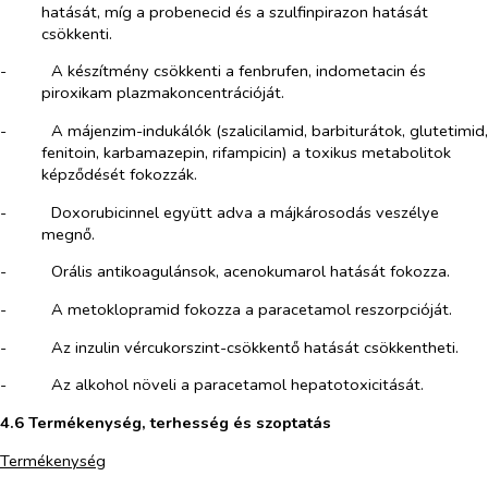
hatását, míg a probenecid és a szulfinpirazon hatását
csökkenti.
-​
A készítmény csökkenti a fenbrufen, indometacin és
piroxikam plazmakoncentrációját.
-​
A májenzim-indukálók (szalicilamid, barbiturátok, glutetimid,
fenitoin, karbamazepin, rifampicin) a toxikus metabolitok
képződését fokozzák.
-​
Doxorubicinnel együtt adva a májkárosodás veszélye
megnő.
-​
Orális antikoagulánsok, acenokumarol hatását fokozza.
-​
A metoklopramid fokozza a paracetamol reszorpcióját.
-​
Az inzulin vércukorszint-csökkentő hatását csökkentheti.
-​
Az alkohol növeli a paracetamol hepatotoxicitását.
4.6 Termékenység, terhesség és szoptatás
Termékenység