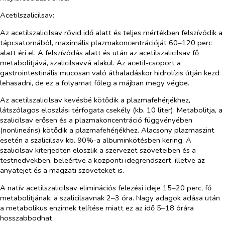
Acetilszalicilsav
:
Az acetilszalicilsav rövid idő alatt és teljes mértékben felszívódik a
tápcsatornából, maximális plazmakoncentrációját 60‒120 perc
alatt éri el. A felszívódás alatt és után az acetilszalicilsav fő
metabolitjává, szalicilsavvá alakul. Az acetil-csoport a
gastrointestinális mucosan való áthaladáskor hidrolízis útján kezd
lehasadni, de ez a folyamat főleg a májban megy végbe.
Az acetilszalicilsav kevésbé kötődik a plazmafehérjékhez,
látszólagos eloszlási térfogata csekély (kb. 10 liter). Metabolitja, a
szalicilsav erősen és a plazmakoncentráció függvényében
(nonlineáris) kötődik a plazmafehérjékhez. Alacsony plazmaszint
esetén a szalicilsav kb. 90%-a albuminkötésben kering. A
szalicilsav kiterjedten eloszlik a szervezet szöveteiben és a
testnedvekben, beleértve a központi idegrendszert, illetve az
anyatejet és a magzati szöveteket is.
A natív acetilszalicilsav eliminációs felezési ideje 15‒20 perc, fő
metabolitjának, a szalicilsavnak 2‒3 óra. Nagy adagok adása után
a metabolikus enzimek telítése miatt ez az idő 5‒18 órára
hosszabbodhat.