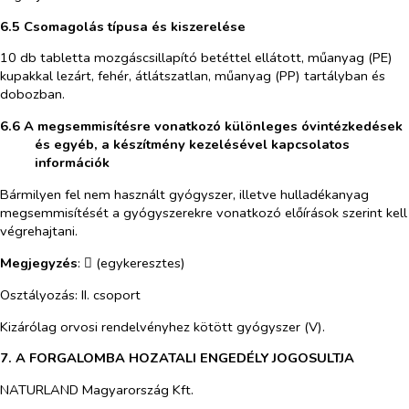
6.5 Csomagolás típusa és kiszerelése
10 db tabletta mozgáscsillapító betéttel ellátott, műanyag (PE)
kupakkal lezárt, fehér, átlátszatlan, műanyag (PP) tartályban és
dobozban.
6.6 A megsemmisítésre vonatkozó különleges óvintézkedések
és egyéb, a készítmény kezelésével kapcsolatos
információk
Bármilyen fel nem használt gyógyszer, illetve hulladékanyag
megsemmisítését a gyógyszerekre vonatkozó előírások szerint kell
végrehajtani.
Megjegyzés
:
(egykeresztes)

Osztályozás: II. csoport
Kizárólag orvosi rendelvényhez kötött gyógyszer (V).
7. A FORGALOMBA HOZATALI ENGEDÉLY JOGOSULTJA
NATURLAND Magyarország Kft.