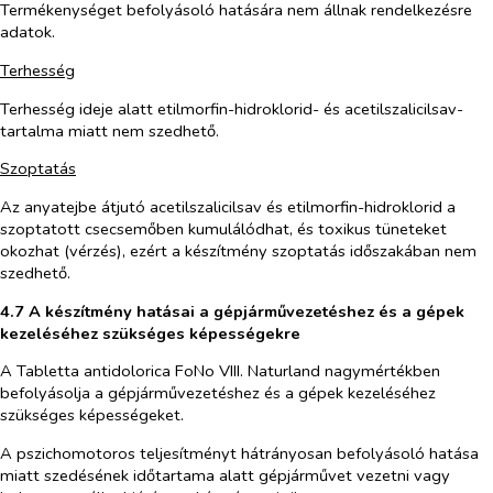
Termékenységet befolyásoló hatására nem állnak rendelkezésre
adatok.
Terhesség
Terhesség ideje alatt
etilmorfin-hidroklorid- és acetilszalicilsav-
tartalma miatt nem szedhető.
Szoptatás
Az anyatejbe átjutó acetilszalicilsav és etilmorfin-hidroklorid a
szoptatott csecsemőben kumulálódhat, és toxikus tüneteket
okozhat (vérzés), ezért a készítmény szoptatás időszakában nem
szedhető.
4.7 A készítmény hatásai a gépjárművezetéshez és a gépek
kezeléséhez szükséges képességekre
A Tabletta antidolorica FoNo VIII. Naturland nagymértékben
befolyásolja a gépjárművezetéshez és a gépek kezeléséhez
szükséges képességeket.
A pszichomotoros teljesítményt hátrányosan befolyásoló hatása
miatt szedésének időtartama alatt gépjárművet vezetni vagy