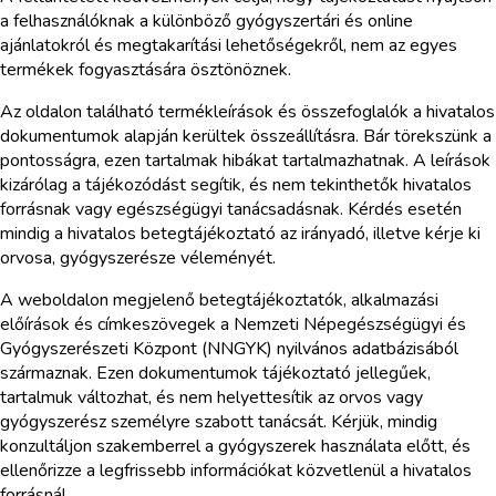
a felhasználóknak a különböző gyógyszertári és online
ajánlatokról és megtakarítási lehetőségekről, nem az egyes
termékek fogyasztására ösztönöznek.
Az oldalon található termékleírások és összefoglalók a hivatalos
dokumentumok alapján kerültek összeállításra. Bár törekszünk a
pontosságra, ezen tartalmak hibákat tartalmazhatnak. A leírások
kizárólag a tájékozódást segítik, és nem tekinthetők hivatalos
forrásnak vagy egészségügyi tanácsadásnak. Kérdés esetén
mindig a hivatalos betegtájékoztató az irányadó, illetve kérje ki
orvosa, gyógyszerésze véleményét.
A weboldalon megjelenő betegtájékoztatók, alkalmazási
előírások és címkeszövegek a Nemzeti Népegészségügyi és
Gyógyszerészeti Központ (NNGYK) nyilvános adatbázisából
származnak. Ezen dokumentumok tájékoztató jellegűek,
tartalmuk változhat, és nem helyettesítik az orvos vagy
gyógyszerész személyre szabott tanácsát. Kérjük, mindig
konzultáljon szakemberrel a gyógyszerek használata előtt, és
ellenőrizze a legfrissebb információkat közvetlenül a hivatalos
forrásnál.