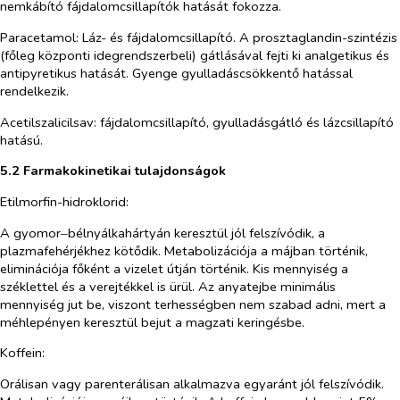
nemkábító fájdalomcsillapítók hatását fokozza.
Paracetamol
: Láz- és fájdalomcsillapító. A prosztaglandin-szintézis
(főleg központi idegrendszerbeli) gátlásával fejti ki analgetikus és
antipyretikus hatását. Gyenge gyulladáscsökkentő hatással
rendelkezik.
Acetilszalicilsav
: fájdalomcsillapító, gyulladásgátló és lázcsillapító
hatású.
5.2 Farmakokinetikai tulajdonságok
Etilmorfin-hidroklorid
:
A gyomor‒bélnyálkahártyán keresztül jól felszívódik, a
plazmafehérjékhez kötődik. Metabolizációja a májban történik,
eliminációja főként a vizelet útján történik. Kis mennyiség a
széklettel és a verejtékkel is ürül. Az anyatejbe minimális
mennyiség jut be, viszont terhességben nem szabad adni, mert a
méhlepényen keresztül bejut a magzati keringésbe.
Koffein
:
Orálisan vagy parenterálisan alkalmazva egyaránt jól felszívódik.