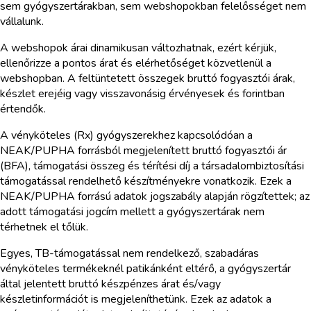
sem gyógyszertárakban, sem webshopokban felelősséget nem
vállalunk.
A webshopok árai dinamikusan változhatnak, ezért kérjük,
ellenőrizze a pontos árat és elérhetőséget közvetlenül a
webshopban. A feltüntetett összegek bruttó fogyasztói árak,
készlet erejéig vagy visszavonásig érvényesek és forintban
értendők.
A vényköteles (Rx) gyógyszerekhez kapcsolódóan a
NEAK/PUPHA forrásból megjelenített bruttó fogyasztói ár
(BFA), támogatási összeg és térítési díj a társadalombiztosítási
támogatással rendelhető készítményekre vonatkozik. Ezek a
NEAK/PUPHA forrású adatok jogszabály alapján rögzítettek; az
adott támogatási jogcím mellett a gyógyszertárak nem
térhetnek el tőlük.
Egyes, TB-támogatással nem rendelkező, szabadáras
vényköteles termékeknél patikánként eltérő, a gyógyszertár
által jelentett bruttó készpénzes árat és/vagy
készletinformációt is megjeleníthetünk. Ezek az adatok a