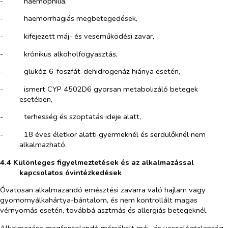
-​
haemophilia,
-​
haemorrhagiás megbetegedések,
-​
kifejezett máj- és veseműködési zavar,
-​
krónikus alkoholfogyasztás,
-​
glükóz-6-foszfát-dehidrogenáz hiánya esetén,
-​
ismert CYP 4502D6 gyorsan metabolizáló betegek
esetében,
-​
terhesség és szoptatás ideje alatt,
-​
18 éves életkor alatti gyermeknél és serdülőknél nem
alkalmazható.
4.4 Különleges figyelmeztetések és az alkalmazással
kapcsolatos óvintézkedések
Óvatosan alkalmazandó emésztési zavarra való hajlam vagy
gyomornyálkahártya-bántalom, és nem kontrollált magas
vérnyomás esetén, továbbá asztmás és allergiás betegeknél.