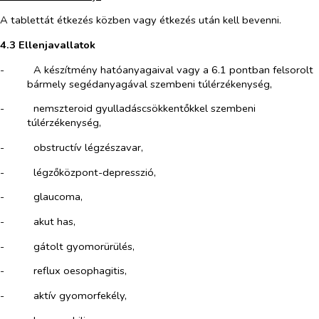
A tablettát étkezés közben vagy étkezés után kell bevenni.
4.3 Ellenjavallatok
-​
A készítmény hatóanyagaival vagy a 6.1 pontban felsorolt
bármely segédanyagával szembeni túlérzékenység,
-​
nemszteroid gyulladáscsökkentőkkel szembeni
túlérzékenység,
-​
obstructív légzészavar,
-​
légzőközpont-depresszió,
-​
glaucoma,
-​
akut has,
-​
gátolt gyomorürülés,
-​
reflux oesophagitis,
-​
aktív gyomorfekély,