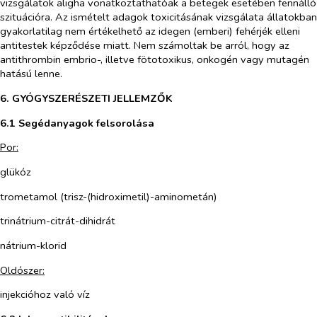
vizsgálatok aligha vonatkoztathatóak a betegek esetében fennálló
szituációra. Az ismételt adagok toxicitásának vizsgálata állatokban
gyakorlatilag nem értékelhető az idegen (emberi) fehérjék elleni
antitestek képződése miatt. Nem számoltak be arról, hogy az
antithrombin embrio-, illetve fötotoxikus, onkogén vagy mutagén
hatású lenne.
6. GYÓGYSZERÉSZETI JELLEMZŐK
6.1 Segédanyagok felsorolása
Por:
glükóz
trometamol (trisz-(hidroximetil)-aminometán)
trinátrium-citrát-dihidrát
nátrium-klorid
Oldószer:
injekcióhoz való víz