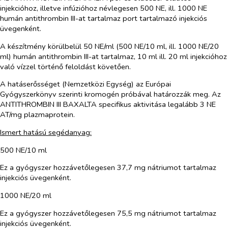
injekcióhoz, illetve infúzióhoz névlegesen 500 NE, ill. 1000 NE
humán antithrombin III-at tartalmaz port tartalmazó injekciós
üvegenként.
A készítmény körülbelül 50 NE/ml (500 NE/10 ml, ill. 1000 NE/20
ml) humán antithrombin III-at tartalmaz, 10 ml ill. 20 ml injekcióhoz
való vízzel történő feloldást követően.
A hatáserősséget (Nemzetközi Egység) az Európai
Gyógyszerkönyv szerinti kromogén próbával határozzák meg. Az
ANTITHROMBIN III BAXALTA specifikus aktivitása legalább 3 NE
AT/mg plazmaprotein.
Ismert hatású segédanyag:
500 NE/10 ml
Ez a gyógyszer hozzávetőlegesen 37,7 mg nátriumot tartalmaz
injekciós üvegenként.
1000 NE/20 ml
Ez a gyógyszer hozzávetőlegesen 75,5 mg nátriumot tartalmaz
injekciós üvegenként.