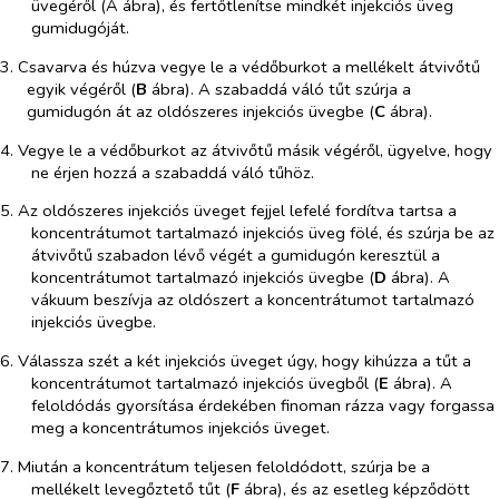
üvegéről (A ábra), és fertőtlenítse mindkét injekciós üveg
gumidugóját.
3. Csavarva és húzva vegye le a védőburkot a mellékelt átvivőtű
egyik végéről (
B
ábra). A szabaddá váló tűt szúrja a
gumidugón át az oldószeres injekciós üvegbe (
C
ábra).
4. Vegye le a védőburkot az átvivőtű másik végéről, ügyelve, hogy
ne érjen hozzá a szabaddá váló tűhöz.
5. Az oldószeres injekciós üveget fejjel lefelé fordítva tartsa a
koncentrátumot tartalmazó injekciós üveg fölé, és szúrja be az
átvivőtű szabadon lévő végét a gumidugón keresztül a
koncentrátumot tartalmazó injekciós üvegbe (
D
ábra). A
vákuum beszívja az oldószert a koncentrátumot tartalmazó
injekciós üvegbe.
6. Válassza szét a két injekciós üveget úgy, hogy kihúzza a tűt a
koncentrátumot tartalmazó injekciós üvegből (
E
ábra). A
feloldódás gyorsítása érdekében finoman rázza vagy forgassa
meg a koncentrátumos injekciós üveget.
7. Miután a koncentrátum teljesen feloldódott, szúrja be a
mellékelt levegőztető tűt (
F
ábra), és az esetleg képződött