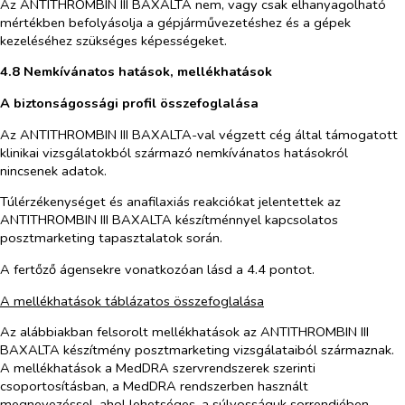
Az ANTITHROMBIN III BAXALTA nem, vagy csak elhanyagolható
mértékben befolyásolja a gépjárművezetéshez és a gépek
kezeléséhez szükséges képességeket.
4.8 Nemkívánatos hatások, mellékhatások
A biztonságossági profil összefoglalása
Az ANTITHROMBIN III BAXALTA-val végzett cég által támogatott
klinikai vizsgálatokból származó nemkívánatos hatásokról
nincsenek adatok.
Túlérzékenységet és anafilaxiás reakciókat jelentettek az
ANTITHROMBIN III BAXALTA készítménnyel kapcsolatos
posztmarketing tapasztalatok során.
A fertőző ágensekre vonatkozóan lásd a 4.4 pontot.
A mellékhatások táblázatos összefoglalása
Az alábbiakban felsorolt mellékhatások az ANTITHROMBIN III
BAXALTA készítmény posztmarketing vizsgálataiból származnak.
A mellékhatások a MedDRA szervrendszerek szerinti
csoportosításban, a MedDRA rendszerben használt
megnevezéssel, ahol lehetséges, a súlyosságuk sorrendjében,