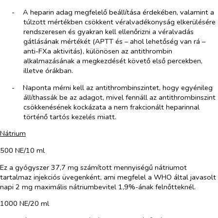
-​
A heparin adag megfelelő beállítása érdekében, valamint a
túlzott mértékben csökkent véralvadékonyság elkerülésére
rendszeresen és gyakran kell ellenőrizni a véralvadás
gátlásának mértékét (APTT és – ahol lehetőség van rá –
anti-FXa aktivitás), különösen az antithrombin
alkalmazásának a megkezdését követő első percekben,
illetve órákban.
-​
Naponta mérni kell az antithrombinszintet, hogy egyénileg
állíthassák be az adagot, mivel fennáll az antithrombinszint
csökkenésének kockázata a nem frakcionált heparinnal
történő tartós kezelés miatt.
Nátrium
500 NE/10 ml
Ez a gyógyszer 37,7 mg számított mennyiségű nátriumot
tartalmaz injekciós üvegenként, ami megfelel a WHO által javasolt
napi 2 mg maximális nátriumbevitel 1,9%-ának felnőtteknél.
1000 NE/20 ml