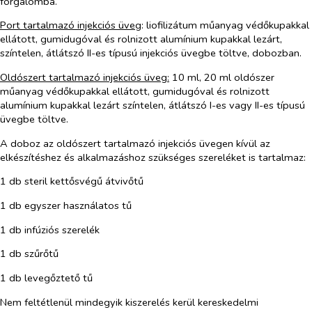
forgalomba.
Port tartalmazó injekciós üveg
: liofilizátum műanyag védőkupakkal
ellátott, gumidugóval és rolnizott alumínium kupakkal lezárt,
színtelen, átlátszó II-es típusú injekciós üvegbe töltve, dobozban.
Oldószert tartalmazó injekciós üveg:
10 ml, 20 ml oldószer
műanyag védőkupakkal ellátott, gumidugóval és rolnizott
alumínium kupakkal lezárt színtelen, átlátszó I-es vagy II-es típusú
üvegbe töltve.
A doboz az oldószert tartalmazó injekciós üvegen kívül az
elkészítéshez és alkalmazáshoz szükséges szereléket is tartalmaz:
1 db steril kettősvégű átvivőtű
1 db egyszer használatos tű
1 db infúziós szerelék
1 db szűrőtű
1 db levegőztető tű
Nem feltétlenül mindegyik kiszerelés kerül kereskedelmi