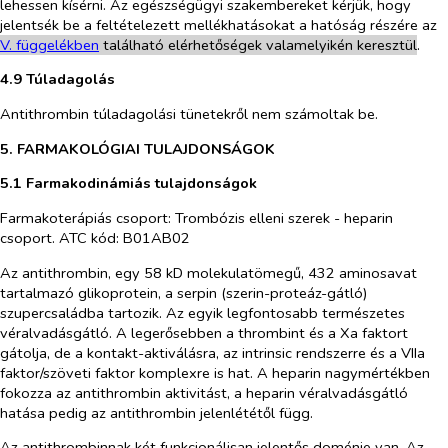
lehessen kísérni. Az egészségügyi szakembereket kérjük, hogy
jelentsék be a feltételezett mellékhatásokat a hatóság részére az
V. füg
g
elékben
található elérhetőségek valamelyikén keresztül
.
4.9 Túladagolás
Antithrombin túladagolási tünetekről nem számoltak be.
5. FARMAKOLÓGIAI TULAJDONSÁGOK
5.1 Farmakodinámiás tulajdonságok
Farmakoterápiás csoport: Trombózis elleni szerek - heparin
csoport. ATC kód: B01AB02
Az antithrombin, egy 58 kD molekulatömegű, 432 aminosavat
tartalmazó glikoprotein, a serpin (szerin-proteáz-gátló)
szupercsaládba tartozik. Az egyik legfontosabb természetes
véralvadásgátló. A legerősebben a thrombint és a Xa faktort
gátolja, de a kontakt-aktiválásra, az intrinsic rendszerre és a VIIa
faktor/szöveti faktor komplexre is hat. A heparin nagymértékben
fokozza az antithrombin aktivitást, a heparin véralvadásgátló
hatása pedig az antithrombin jelenlététől függ.
Az antithrombinnak két funkcionálisan jelentős doménje van. Az