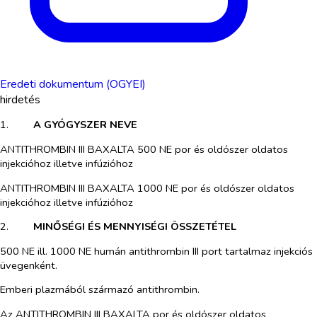
Eredeti dokumentum (OGYEI)
hirdetés
1.​
A GYÓGYSZER NEVE
ANTITHROMBIN III BAXALTA 500 NE por és oldószer oldatos
injekcióhoz illetve infúzióhoz
ANTITHROMBIN III BAXALTA 1000 NE por és oldószer oldatos
injekcióhoz illetve infúzióhoz
2.​
MINŐSÉGI ÉS MENNYISÉGI ÖSSZETÉTEL
500 NE ill. 1000 NE humán antithrombin III port tartalmaz injekciós
üvegenként.
Emberi plazmából származó antithrombin.
Az ANTITHROMBIN III BAXALTA por és oldószer oldatos