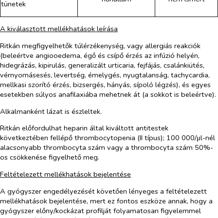
tünetek
A kiválasztott mellékhatások leírása
Ritkán megfigyelhetők túlérzékenység, vagy allergiás reakciók
(beleértve angiooedema, égő és csípő érzés az infúzió helyén,
hidegrázás, kipirulás, generalizált urticaria, fejfájás, csalánkiütés,
vérnyomásesés, levertség, émelygés, nyugtalanság, tachycardia,
mellkasi szorító érzés, bizsergés, hányás, sípoló légzés), és egyes
esetekben súlyos anafilaxiába mehetnek át (a sokkot is beleértve).
Alkalmanként lázat is észleltek.
Ritkán előfordulhat heparin által kiváltott antitestek
következtében fellépő thrombocytopenia (II típus); 100 000/μl-nél
alacsonyabb thrombocyta szám vagy a thrombocyta szám 50%-
os csökkenése figyelhető meg.
Feltételezett mellékhatások bejelentése
A gyógyszer engedélyezését követően lényeges a feltételezett
mellékhatások bejelentése, mert ez fontos eszköze annak, hogy a
gyógyszer előny/kockázat profilját folyamatosan figyelemmel