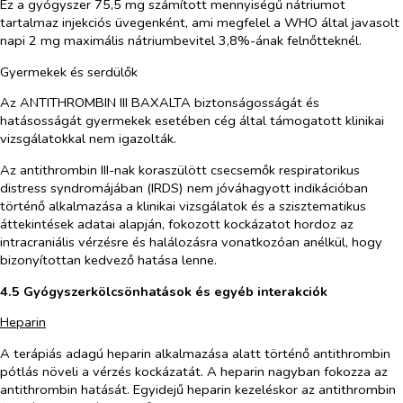
Ez a gyógyszer 75,5 mg számított mennyiségű nátriumot
tartalmaz injekciós üvegenként, ami megfelel a WHO által javasolt
napi 2 mg maximális nátriumbevitel 3,8%-ának felnőtteknél.
Gyermekek és serdülők
Az ANTITHROMBIN III BAXALTA biztonságosságát és
hatásosságát gyermekek esetében cég által támogatott klinikai
vizsgálatokkal nem igazolták.
Az antithrombin III-nak koraszülött csecsemők respiratorikus
distress syndromájában (IRDS) nem jóváhagyott indikációban
történő alkalmazása a klinikai vizsgálatok és a szisztematikus
áttekintések adatai alapján, fokozott kockázatot hordoz az
intracraniális vérzésre és halálozásra vonatkozóan anélkül, hogy
bizonyítottan kedvező hatása lenne.
4.5 Gyógyszerkölcsönhatások és egyéb interakciók
Heparin
A terápiás adagú heparin alkalmazása alatt történő antithrombin
pótlás növeli a vérzés kockázatát. A heparin nagyban fokozza az
antithrombin hatását. Egyidejű heparin kezeléskor az antithrombin