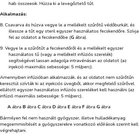
hab összeesik. Húzza ki a levegőztető tűt.
Alkalmazás:
8. Csavarva és húzva vegye le a mellékelt szűrőtű védőburkát, és
illessze a tűt egy steril egyszer használatos fecskendőre. Szívja
fel az oldatot a fecskendőbe (
G
ábra).
9. Vegye le a szűrőtűt a fecskendőről és a mellékelt egyszer
használatos tű (vagy a mellékelt infúziós szerelék)
segítségével lassan adagolja intravénásan az oldatot (az
injekció maximális sebessége: 5 ml/perc).
Amennyiben infúzióban alkalmazzák, és az oldatot nem szűrőtűn
keresztül szívták ki az injekciós üvegből, akkor megfelelő szűrővel
ellátott egyszer használatos infúziós szereléket kell használni (az
infúzió maximális sebessége: 5 ml/perc).
A
ábra
B
ábra
C
ábra
D
ábra
E
ábra
F
ábra
G
ábra
Bármilyen fel nem használt gyógyszer, illetve hulladékanyag
megsemmisítését a gyógyszerekre vonatkozó előírások szerint kell
végrehajtani.