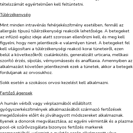
tételszámát egyértelműen kell feltüntetni.
Túlérzékenység
Mint minden intravénás fehérjekészítmény esetében, fennáll az
allergiás típusú túlérzékenységi reakciók lehetősége. A betegeket
az infúzió egész ideje alatt szorosan ellenőrizni kell, és meg kell
figyelni, hogy nem jelentkezik-e valamilyen tünet. A betegeket fel
kell világosítani a túlérzékenységi reakció korai tüneteiről, ezen
belül a következőkről: csalánkiütés, generalizált urticaria, mellkasi
szorító érzés, sípolás, vérnyomásesés és anafilaxia. Amennyiben az
alkalmazást követően jelentkeznek ezek a tünetek, akkor a betegek
forduljanak az orvosukhoz.
Sokk esetén a szokásos orvosi kezelést kell alkalmazni.
Fertőző ágensek
A humán vérből vagy vérplazmából előállított
gyógyszerkészítmények alkalmazásából származó fertőzések
megelőzésére előírt és jóváhagyott módszereket alkalmaznak.
Ilyenek a donorok megválasztása, az egyéni vérminták és a plazma
pool-ok szűrővizsgálata bizonyos fertőzés markerek
szempontjából, valamint a gyártás során alkalmazott vírus