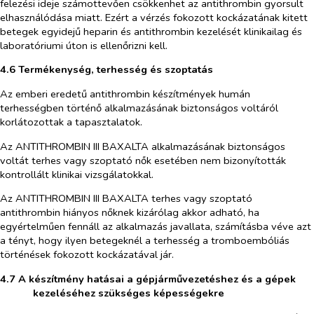
felezési ideje számottevően csökkenhet az antithrombin gyorsult
elhasználódása miatt. Ezért a vérzés fokozott kockázatának kitett
betegek egyidejű heparin és antithrombin kezelését klinikailag és
laboratóriumi úton is ellenőrizni kell.
4.6 Termékenység, terhesség és szoptatás
Az emberi eredetű antithrombin készítmények humán
terhességben történő alkalmazásának biztonságos voltáról
korlátozottak a tapasztalatok.
Az ANTITHROMBIN III BAXALTA alkalmazásának biztonságos
voltát terhes vagy szoptató nők esetében nem bizonyították
kontrollált klinikai vizsgálatokkal.
Az ANTITHROMBIN III BAXALTA terhes vagy szoptató
antithrombin hiányos nőknek kizárólag akkor adható, ha
egyértelműen fennáll az alkalmazás javallata, számításba véve azt
a tényt, hogy ilyen betegeknél a terhesség a tromboembóliás
történések fokozott kockázatával jár.
4.7 A készítmény hatásai a gépjárművezetéshez és a gépek
kezeléséhez szükséges képességekre