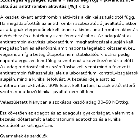
aktuális antithrombin aktivitás [%]) × 0,5
A kezdeti kívánt antithrombin aktivitás a klinikai szituációtól függ.
Ha megállapították az antithrombin szubsztitúció javallatát, akkor
az adagnak elegendőnek kell, lennie a kívánt antithrombin aktivitás
eléréséhez és a hatékony szint fenntartásához. Az adagolást az
antithrombin aktivitás laboratóriumi meghatározásai alapján kell
megállapítani és ellenőrizni, amit naponta legalább kétszer el kell
végezni, amíg a beteg állapota nem stabilizálódik, utána pedig
naponta egyszer, lehetőleg közvetlenül a következő infúzió előtt.
Az adag módosításához számításba kell venni mind a fokozott
antithrombin felhasználás jeleit a laboratóriumi kontrollvizsgálatok
alapján, mind a klinikai lefolyást. A kezelés ideje alatt az
antithrombin aktivitást 80% felett kell tartani, hacsak ettől eltérő
szintre vonatkozó klinikai javallat nem áll fenn.
Veleszületett hiányban a szokásos kezdő adag 30–50 NE/ttkg.
Ezt követően az adagot és az adagolás gyakoriságát, valamint a
kezelés időtartamát a laboratóriumi adatokhoz és a klinikai
szituációhoz kell igazítani.
Gyermekek és serdülők