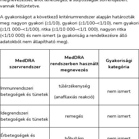
vannak feltüntetve.
A gyakoriságot a következő kritériumrendszer alapján határozták
meg: nagyon gyakori (≥1/10), gyakori (≥1/100–<1/10), nem gyakori
(≥1/1 000–<1/100), ritka (≥1/10 000–<1/1 000), nagyon ritka
(<1/10 000) és nem ismert (a gyakoriság a rendelkezésre álló
adatokból nem állapítható meg).
MedDRA
MedDRA
Gyakorisági
rendszerben használt
szervrendszer
kategória
megnevezés
túlérzékenység
Immunrendszeri
nem ismert
betegségek és tünetek
(anafilaxiás reakció)
Idegrendszeri
remegés
nem ismert
betegségek és tünetek
Érbetegségek és
hőhullám
nem ismert