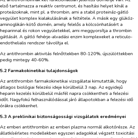
első tartalmazza a reaktív centrumot, és hasítási helyet kínál a
proteázoknak, mint pl. a thrombin, ami a stabil proteináz-gátló
vegyület komplex kialakulásának a feltétele. A másik egy glükóz-
aminoglikán-kötő domén, amely felelős a kölcsönhatásért a
heparinnal és rokon vegyületekkel, ami meggyorsítja a thrombin
gátlását. A gátló fehérje-alvadási enzim komplexeket a reticulo-
endothelialis rendszer távolítja el.
Az antithrombin aktivitás felnőttekben 80-120%, újszülöttekben
pedig mintegy 40-60%.
5.2 Farmakokinetikai tulajdonságok
Az antithrombin farmakokinetikai vizsgálatai kimutatták, hogy
átlagos biológiai felezési ideje körülbelül 3 nap. Az egyidejű
heparin kezelés körülbelül másfél napra csökkentheti a felezési
időt. Nagyfokú felhasználódással járó állapotokban a felezési idő
órákra csökkenhet.
5.3 A preklinikai biztonságossági vizsgálatok eredményei
Az emberi antithrombin az emberi plazma normál alkotórésze. Az
állatkísérletes modellekben egyszeri adagokkal végzett toxicitási