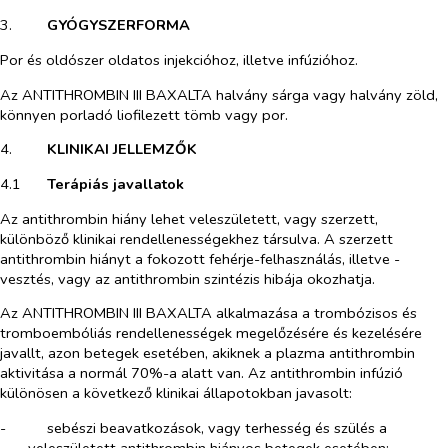
3.​
GYÓGYSZERFORMA
Por és oldószer oldatos injekcióhoz, illetve infúzióhoz.
Az ANTITHROMBIN III BAXALTA halvány sárga vagy halvány zöld,
könnyen porladó liofilezett tömb vagy por.
4.​
KLINIKAI JELLEMZŐK
4.1​
Terápiás javallatok
Az antithrombin hiány lehet veleszületett, vagy szerzett,
különböző klinikai rendellenességekhez társulva. A szerzett
antithrombin hiányt a fokozott fehérje-felhasználás, illetve -
vesztés, vagy az antithrombin szintézis hibája okozhatja.
Az ANTITHROMBIN III BAXALTA alkalmazása a trombózisos és
tromboembóliás rendellenességek megelőzésére és kezelésére
javallt, azon betegek esetében, akiknek a plazma antithrombin
aktivitása a normál 70%-a alatt van. Az antithrombin infúzió
különösen a következő klinikai állapotokban javasolt:
-​
sebészi beavatkozások, vagy terhesség és szülés a
veleszületett antithrombin hiányos betegek esetében;