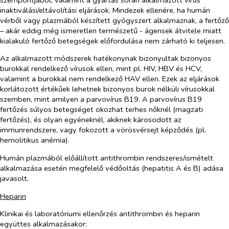
inaktiválási/eltávolítási eljárások. Mindezek ellenére, ha humán
vérből vagy plazmából készített gyógyszert alkalmaznak, a fertőző
– akár eddig még ismeretlen természetű - ágensek átvitele miatt
kialakuló fertőző betegségek előfordulása nem zárható ki teljesen.
Az alkalmazott módszerek hatékonynak bizonyultak bizonyos
burokkal rendelkező vírusok ellen, mint pl. HIV, HBV és HCV,
valamint a burokkal nem rendelkező HAV ellen. Ezek az eljárások
korlátozott értékűek lehetnek bizonyos burok nélküli vírusokkal
szemben, mint amilyen a parvovírus B19. A parvovírus B19
fertőzés súlyos betegséget okozhat terhes nőknél (magzati
fertőzés), és olyan egyéneknél, akiknek károsodott az
immunrendszere, vagy fokozott a vörösvérsejt képződés (pl.
hemolitikus anémia).
Humán plazmából előállított antithrombin rendszeres/ismételt
alkalmazása esetén megfelelő védőoltás (hepatitis A és B) adása
javasolt.
Heparin
Klinikai és laboratóriumi ellenőrzés antithrombin és heparin
együttes alkalmazásakor: