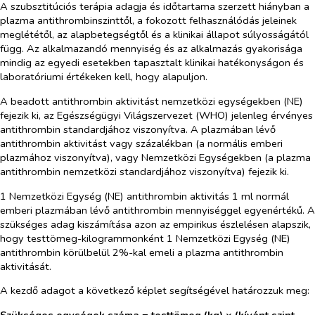
A szubsztitúciós terápia adagja és időtartama szerzett hiányban a
plazma antithrombinszinttől, a fokozott felhasználódás jeleinek
meglététől, az alapbetegségtől és a klinikai állapot súlyosságától
függ. Az alkalmazandó mennyiség és az alkalmazás gyakorisága
mindig az egyedi esetekben tapasztalt klinikai hatékonyságon és
laboratóriumi értékeken kell, hogy alapuljon.
A beadott antithrombin aktivitást nemzetközi egységekben (NE)
fejezik ki, az Egészségügyi Világszervezet (WHO) jelenleg érvényes
antithrombin standardjához viszonyítva. A plazmában lévő
antithrombin aktivitást vagy százalékban (a normális emberi
plazmához viszonyítva), vagy Nemzetközi Egységekben (a plazma
antithrombin nemzetközi standardjához viszonyítva) fejezik ki.
1 Nemzetközi Egység (NE) antithrombin aktivitás 1 ml normál
emberi plazmában lévő antithrombin mennyiséggel egyenértékű. A
szükséges adag kiszámítása azon az empirikus észlelésen alapszik,
hogy testtömeg-kilogrammonként 1 Nemzetközi Egység (NE)
antithrombin körülbelül 2%-kal emeli a plazma antithrombin
aktivitását.
A kezdő adagot a következő képlet segítségével határozzuk meg:
Szükséges egységek száma = testtömeg (kg) × (kívánt szint –