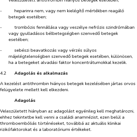
-​
heparinra nem, vagy nem kielégítő mértékben reagáló
betegek esetében;
-​
trombózis fennállása vagy veszélye nefrózis szindrómában
vagy gyulladásos bélbetegségben szenvedő betegek
esetében;
-​
sebészi beavatkozás vagy vérzés súlyos
májelégtelenségben szenvedő betegek esetében, különösen,
ha a betegeket alvadási faktor koncentrátumokkal kezelik.
4.2​
Adagolás és alkalmazás
A kezelést antithrombin hiányos betegek kezelésében jártas orvos
felügyelete mellett kell elkezdeni.
​
Adagolás
Veleszületett hiányban az adagolást egyénileg kell meghatározni,
ehhez tekintetbe kell venni a családi anamnézist, ezen belül a
thromboembóliás történéseket, továbbá az aktuális klinikai
rizikófaktorokat és a laboratóriumi értékeket.