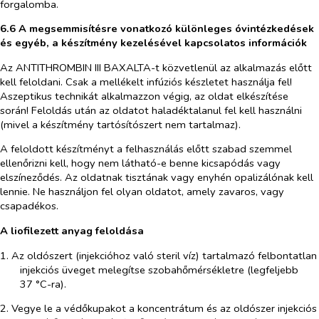
forgalomba.
6.6 A megsemmisítésre vonatkozó különleges óvintézkedések
és egyéb, a készítmény kezelésével kapcsolatos információk
Az ANTITHROMBIN III BAXALTA-t közvetlenül az alkalmazás előtt
kell feloldani. Csak a mellékelt infúziós készletet használja fel!
Aszeptikus technikát alkalmazzon végig, az oldat elkészítése
során! Feloldás után az oldatot haladéktalanul fel kell használni
(mivel a készítmény tartósítószert nem tartalmaz).
A feloldott készítményt a felhasználás előtt szabad szemmel
ellenőrizni kell, hogy nem látható-e benne kicsapódás vagy
elszíneződés. Az oldatnak tisztának vagy enyhén opalizálónak kell
lennie. Ne használjon fel olyan oldatot, amely zavaros, vagy
csapadékos.
A liofilezett anyag feloldása
1. Az oldószert (injekcióhoz való steril víz) tartalmazó felbontatlan
injekciós üveget melegítse szobahőmérsékletre (legfeljebb
37 °C-ra).
2. Vegye le a védőkupakot a koncentrátum és az oldószer injekciós