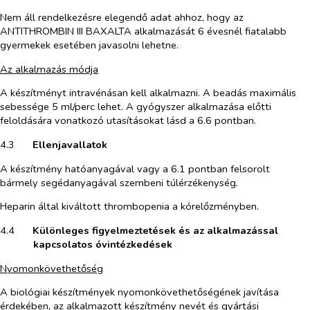
Nem áll rendelkezésre elegendő adat ahhoz, hogy az
ANTITHROMBIN III BAXALTA alkalmazását 6 évesnél fiatalabb
gyermekek esetében javasolni lehetne.
Az alkalmazás módja
A készítményt intravénásan kell alkalmazni. A beadás maximális
sebessége 5 ml/perc lehet. A gyógyszer alkalmazása előtti
feloldására vonatkozó utasításokat lásd a 6.6 pontban.
4.3​
Ellenjavallatok
A készítmény hatóanyagával vagy a 6.1 pontban felsorolt
bármely segédanyagával szembeni túlérzékenység.
Heparin által kiváltott thrombopenia a kórelőzményben.
4.4​
Különleges figyelmeztetések és az alkalmazással
kapcsolatos óvintézkedések
Nyomonkövethetőség
A biológiai készítmények nyomonkövethetőségének javítása
érdekében, az alkalmazott készítmény nevét és gyártási