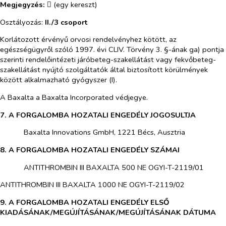
Megjegyzés:
(egy kereszt)

Osztályozás:
II./3 csoport
Korlátozott érvényű orvosi rendelvényhez kötött, az
egészségügyről szóló 1997. évi CLIV. Törvény 3. §-ának ga) pontja
szerinti rendelőintézeti járóbeteg-szakellátást vagy fekvőbeteg-
szakellátást nyújtó szolgáltatók által biztosított körülmények
között alkalmazható gyógyszer (I).
A Baxalta a Baxalta Incorporated védjegye.
7. A FORGALOMBA HOZATALI ENGEDÉLY JOGOSULTJA
​
Baxalta Innovations GmbH, 1221 Bécs, Ausztria
8. A FORGALOMBA HOZATALI ENGEDÉLY SZÁMAI
​
ANTITHROMBIN III BAXALTA 500 NE OGYI-T-2119/01
ANTITHROMBIN III BAXALTA 1000 NE OGYI-T-2119/02
9. A FORGALOMBA HOZATALI ENGEDÉLY ELSŐ
KIADÁSÁNAK/MEGÚJÍTÁSÁNAK/MEGÚJÍTÁSÁNAK DÁTUMA