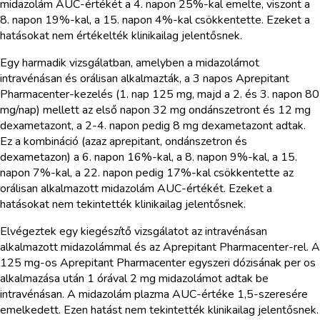
midazolám AUC-értékét a 4. napon 25%-kal emelte, viszont a
8. napon 19%-kal, a 15. napon 4%-kal csökkentette. Ezeket a
hatásokat nem értékelték klinikailag jelentősnek.
Egy harmadik vizsgálatban, amelyben a midazolámot
intravénásan és orálisan alkalmazták, a 3 napos Aprepitant
Pharmacenter-kezelés (1. nap 125 mg, majd a 2. és 3. napon 80
mg/nap) mellett az első napon 32 mg ondánszetront és 12 mg
dexametazont, a 2-4. napon pedig 8 mg dexametazont adtak.
Ez a kombináció (azaz aprepitant, ondánszetron és
dexametazon) a 6. napon 16%-kal, a 8. napon 9%-kal, a 15.
napon 7%-kal, a 22. napon pedig 17%-kal csökkentette az
orálisan alkalmazott midazolám AUC-értékét. Ezeket a
hatásokat nem tekintették klinikailag jelentősnek.
Elvégeztek egy kiegészítő vizsgálatot az intravénásan
alkalmazott midazolámmal és az Aprepitant Pharmacenter-rel. A
125 mg-os Aprepitant Pharmacenter egyszeri dózisának per os
alkalmazása után 1 órával 2 mg midazolámot adtak be
intravénásan. A midazolám plazma AUC-értéke 1,5-szeresére
emelkedett. Ezen hatást nem tekintették klinikailag jelentősnek.