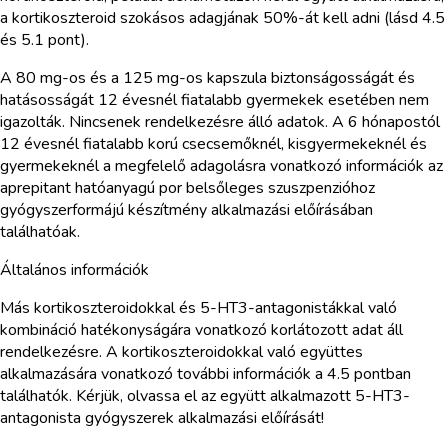
a kortikoszteroid szokásos adagjának 50%-át kell adni (lásd 4.5
és 5.1 pont).
A 80 mg-os és a 125 mg-os kapszula biztonságosságát és
hatásosságát 12 évesnél fiatalabb gyermekek esetében nem
igazolták. Nincsenek rendelkezésre álló adatok. A 6 hónapostól
12 évesnél fiatalabb korú csecsemőknél, kisgyermekeknél és
gyermekeknél a megfelelő adagolásra vonatkozó információk az
aprepitant hatóanyagú por belsőleges szuszpenzióhoz
gyógyszerformájú készítmény alkalmazási előírásában
találhatóak.
Általános információk
Más kortikoszteroidokkal és 5-HT3-antagonistákkal való
kombináció hatékonyságára vonatkozó korlátozott adat áll
rendelkezésre. A kortikoszteroidokkal való együttes
alkalmazására vonatkozó további információk a 4.5 pontban
találhatók. Kérjük, olvassa el az együtt alkalmazott 5-HT3-
antagonista gyógyszerek alkalmazási előírását!