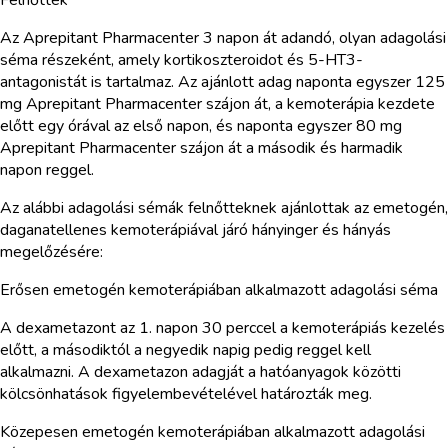
Az Aprepitant Pharmacenter 3 napon át adandó, olyan adagolási
séma részeként, amely kortikoszteroidot és 5-HT3-
antagonistát is tartalmaz. Az ajánlott adag naponta egyszer 125
mg Aprepitant Pharmacenter szájon át, a kemoterápia kezdete
előtt egy órával az első napon, és naponta egyszer 80 mg
Aprepitant Pharmacenter szájon át a második és harmadik
napon reggel.
Az alábbi adagolási sémák felnőtteknek ajánlottak az emetogén,
daganatellenes kemoterápiával járó hányinger és hányás
megelőzésére:
Erősen emetogén kemoterápiában alkalmazott adagolási séma
A dexametazont az 1. napon 30 perccel a kemoterápiás kezelés
előtt, a másodiktól a negyedik napig pedig reggel kell
alkalmazni. A dexametazon adagját a hatóanyagok közötti
kölcsönhatások figyelembevételével határozták meg.
Közepesen emetogén kemoterápiában alkalmazott adagolási