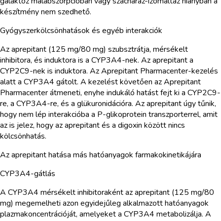
galaktóz malabszorpcióban vagy szacharáz-izomaltáz hiányban a
készítmény nem szedhető.
Gyógyszerkölcsönhatások és egyéb interakciók
Az aprepitant (125 mg/80 mg) szubsztrátja, mérsékelt
inhibitora, és induktora is a CYP3A4-nek. Az aprepitant a
CYP2C9-nek is induktora. Az Aprepitant Pharmacenter-kezelés
alatt a CYP3A4 gátolt. A kezelést követően az Aprepitant
Pharmacenter átmeneti, enyhe indukáló hatást fejt ki a CYP2C9-
re, a CYP3A4-re, és a glükuronidációra. Az aprepitant úgy tűnik,
hogy nem lép interakcióba a P-glikoprotein transzporterrel, amit
az is jelez, hogy az aprepitant és a digoxin között nincs
kölcsönhatás.
Az aprepitant hatása más hatóanyagok farmakokinetikájára
CYP3A4-gátlás
A CYP3A4 mérsékelt inhibitoraként az aprepitant (125 mg/80
mg) megemelheti azon egyidejűleg alkalmazott hatóanyagok
plazmakoncentrációját, amelyeket a CYP3A4 metabolizálja. A