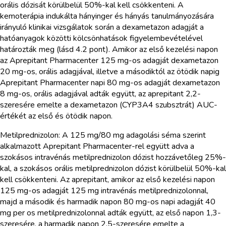
orális dózisát körülbelül 50%-kal kell csökkenteni. A
kemoterápia indukálta hányinger és hányás tanulmányozására
irányuló klinikai vizsgálatok során a dexametazon adagját a
hatóanyagok közötti kölcsönhatások figyelembevételével
határozták meg (lásd 4.2 pont). Amikor az első kezelési napon
az Aprepitant Pharmacenter 125 mg-os adagját dexametazon
20 mg-os, orális adagjával, illetve a másodiktól az ötödik napig
Aprepitant Pharmacenter napi 80 mg-os adagját dexametazon
8 mg-os, orális adagjával adták együtt, az aprepitant 2,2-
szeresére emelte a dexametazon (CYP3A4 szubsztrát) AUC-
értékét az első és ötödik napon.
Metilprednizolon: A 125 mg/80 mg adagolási séma szerint
alkalmazott Aprepitant Pharmacenter-rel együtt adva a
szokásos intravénás metilprednizolon dózist hozzávetőleg 25%-
kal, a szokásos orális metilprednizolon dózist körülbelül 50%-kal
kell csökkenteni. Az aprepitant, amikor az első kezelési napon
125 mg-os adagját 125 mg intravénás metilprednizolonnal,
majd a második és harmadik napon 80 mg-os napi adagját 40
mg per os metilprednizolonnal adták együtt, az első napon 1,3-
szeresére, a harmadik napon 2,5-szeresére emelte a