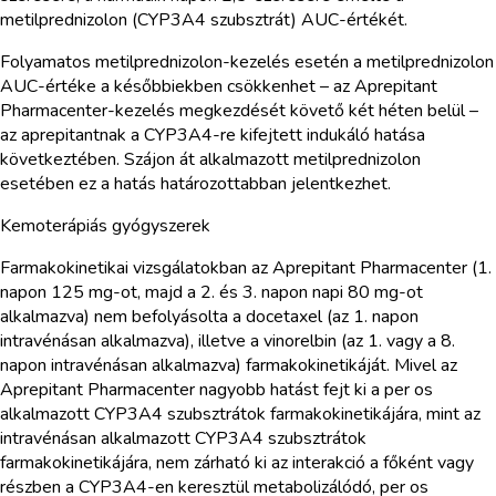
metilprednizolon (CYP3A4 szubsztrát) AUC-értékét.
Folyamatos metilprednizolon-kezelés esetén a metilprednizolon
AUC-értéke a későbbiekben csökkenhet – az Aprepitant
Pharmacenter-kezelés megkezdését követő két héten belül –
az aprepitantnak a CYP3A4-re kifejtett indukáló hatása
következtében. Szájon át alkalmazott metilprednizolon
esetében ez a hatás határozottabban jelentkezhet.
Kemoterápiás gyógyszerek
Farmakokinetikai vizsgálatokban az Aprepitant Pharmacenter (1.
napon 125 mg-ot, majd a 2. és 3. napon napi 80 mg-ot
alkalmazva) nem befolyásolta a docetaxel (az 1. napon
intravénásan alkalmazva), illetve a vinorelbin (az 1. vagy a 8.
napon intravénásan alkalmazva) farmakokinetikáját. Mivel az
Aprepitant Pharmacenter nagyobb hatást fejt ki a per os
alkalmazott CYP3A4 szubsztrátok farmakokinetikájára, mint az
intravénásan alkalmazott CYP3A4 szubsztrátok
farmakokinetikájára, nem zárható ki az interakció a főként vagy
részben a CYP3A4-en keresztül metabolizálódó, per os