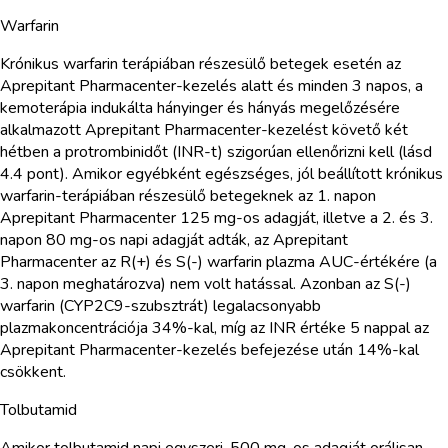
Warfarin
Krónikus warfarin terápiában részesülő betegek esetén az
Aprepitant Pharmacenter-kezelés alatt és minden 3 napos, a
kemoterápia indukálta hányinger és hányás megelőzésére
alkalmazott Aprepitant Pharmacenter-kezelést követő két
hétben a protrombinidőt (INR-t) szigorúan ellenőrizni kell (lásd
4.4 pont). Amikor egyébként egészséges, jól beállított krónikus
warfarin-terápiában részesülő betegeknek az 1. napon
Aprepitant Pharmacenter 125 mg-os adagját, illetve a 2. és 3.
napon 80 mg-os napi adagját adták, az Aprepitant
Pharmacenter az R(+) és S(-) warfarin plazma AUC-értékére (a
3. napon meghatározva) nem volt hatással. Azonban az S(-)
warfarin (CYP2C9-szubsztrát) legalacsonyabb
plazmakoncentrációja 34%-kal, míg az INR értéke 5 nappal az
Aprepitant Pharmacenter-kezelés befejezése után 14%-kal
csökkent.
Tolbutamid
Amikor tolbutamid napi egyszeri, 500 mg-os adagját orálisan