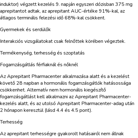
induktor) végzett kezelés 9. napján egyszeri dózisban 375 mg
aprepitantot adtak, az aprepitant AUC-értéke 91%-kal, az
átlagos terminális felezési idő 68%-kal csökkent.
Gyermekek és serdülők
Interakciós vizsgálatokat csak felnőttek körében végeztek.
Termékenység, terhesség és szoptatás
Fogamzásgátlás férfiaknál és nőknél
Az Aprepitant Pharmacenter alkalmazása alatt és a kezelést
követő 28 napban a hormonális fogamzásgátlók hatásossága
csökkenhet. Alternatív nem hormonális kiegészítő
fogamzásgátlást kell alkalmazni az Aprepitant Pharmacenter-
kezelés alatt, és az utolsó Aprepitant Pharmacenter-adag után
2 hónapon keresztül (lásd 4.4 és 4.5 pont).
Terhesség
Az aprepitant terhességre gyakorolt hatásairól nem állnak