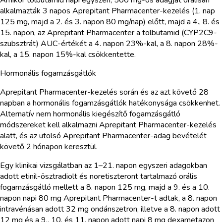
alkalmazták 3 napos Aprepitant Pharmacenter-kezelés (1. nap
125 mg, majd a 2. és 3. napon 80 mg/nap) előtt, majd a 4., 8. és
15. napon, az Aprepitant Pharmacenter a tolbutamid (CYP2C9-
szubsztrát) AUC-értékét a 4. napon 23%-kal, a 8. napon 28%-
kal, a 15. napon 15%-kal csökkentette.
Hormonális fogamzásgátlók
Aprepitant Pharmacenter-kezelés során és az azt követő 28
napban a hormonális fogamzásgátlók hatékonysága csökkenhet.
Alternatív nem hormonális kiegészítő fogamzásgátló
módszereket kell alkalmazni Aprepitant Pharmacenter-kezelés
alatt, és az utolsó Aprepitant Pharmacenter-adag bevételét
követő 2 hónapon keresztül.
Egy klinikai vizsgálatban az 1–21. napon egyszeri adagokban
adott etinil-ösztradiolt és noretiszteront tartalmazó orális
fogamzásgátló mellett a 8. napon 125 mg, majd a 9. és a 10.
napon napi 80 mg Aprepitant Pharmacenter-t adtak, a 8. napon
intravénásan adott 32 mg ondánszetron, illetve a 8. napon adott
12 mg és a 9., 10. és 11. napon adott napi 8 mg dexametazon