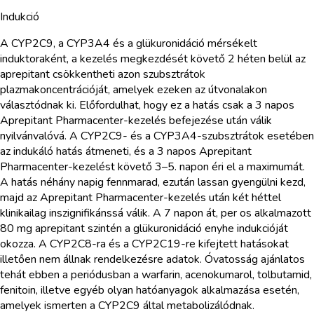
Indukció
A CYP2C9, a CYP3A4 és a glükuronidáció mérsékelt
induktoraként, a kezelés megkezdését követő 2 héten belül az
aprepitant csökkentheti azon szubsztrátok
plazmakoncentrációját, amelyek ezeken az útvonalakon
választódnak ki. Előfordulhat, hogy ez a hatás csak a 3 napos
Aprepitant Pharmacenter-kezelés befejezése után válik
nyilvánvalóvá. A CYP2C9- és a CYP3A4-szubsztrátok esetében
az indukáló hatás átmeneti, és a 3 napos Aprepitant
Pharmacenter-kezelést követő 3–5. napon éri el a maximumát.
A hatás néhány napig fennmarad, ezután lassan gyengülni kezd,
majd az Aprepitant Pharmacenter-kezelés után két héttel
klinikailag inszignifikánssá válik. A 7 napon át, per os alkalmazott
80 mg aprepitant szintén a glükuronidáció enyhe indukcióját
okozza. A CYP2C8-ra és a CYP2C19-re kifejtett hatásokat
illetően nem állnak rendelkezésre adatok. Óvatosság ajánlatos
tehát ebben a periódusban a warfarin, acenokumarol, tolbutamid,
fenitoin, illetve egyéb olyan hatóanyagok alkalmazása esetén,
amelyek ismerten a CYP2C9 által metabolizálódnak.