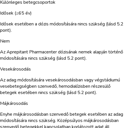
Különleges betegcsoportok
Idősek (≥65 év)
Idősek esetében a dózis módosítására nincs szükség (lásd 5.2
pont).
Nem
Az Aprepitant Pharmacenter dózisának nemek alapján történő
módosítására nincs szükség (lásd 5.2 pont).
Vesekárosodás
Az adag módosítására vesekárosodásban vagy végstádiumú
vesebetegségben szenvedő, hemodialízisben részesülő
betegek esetében nincs szükség (lásd 5.2 pont).
Májkárosodás
Enyhe májkárosodásban szenvedő betegek esetében az adag
módosítására nincs szükség. Középsúlyos májkárosodásban
szenvedő betegekkel kapcsolatban korlátozott adat áll