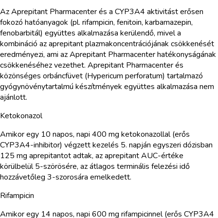
Az Aprepitant Pharmacenter és a CYP3A4 aktivitást erősen
fokozó hatóanyagok (pl. rifampicin, fenitoin, karbamazepin,
fenobarbitál) együttes alkalmazása kerülendő, mivel a
kombináció az aprepitant plazmakoncentrációjának csökkenését
eredményezi, ami az Aprepitant Pharmacenter hatékonyságának
csökkenéséhez vezethet. Aprepitant Pharmacenter és
közönséges orbáncfüvet (Hypericum perforatum) tartalmazó
gyógynövénytartalmú készítmények együttes alkalmazása nem
ajánlott.
Ketokonazol
Amikor egy 10 napos, napi 400 mg ketokonazollal (erős
CYP3A4-inhibitor) végzett kezelés 5. napján egyszeri dózisban
125 mg aprepitantot adtak, az aprepitant AUC-értéke
körülbelül 5-szörösére, az átlagos terminális felezési idő
hozzávetőleg 3-szorosára emelkedett.
Rifampicin
Amikor egy 14 napos, napi 600 mg rifampicinnel (erős CYP3A4