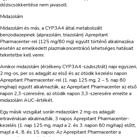
dóziscsökkentése nem javasolt.
Midazolám
Midazolám és más, a CYP3A4 által metabolizált
benzodiazepinek (alprazolám, triazolám) Aprepitant
Pharmacenter-rel (125 mg/80 mg) együtt történő alkalmazása
esetén az emelkedett plazmakoncentráció lehetséges hatásait
tekintetbe kell venni.
Amikor midazolám (érzékeny CYP3A4-szubsztrát) napi egyszeri,
2 mg-os, per os adagját az első és az ötödik kezelési napon
Aprepitant Pharmacenter-rel (1. nap 125 mg, 2 – 5. nap 80
mg/nap) együtt alkalmazták, az Aprepitant Pharmacenter az első
napon 2,3-szeresére, az ötödik napon 3,3-szeresére emelte a
midazolám AUC-értékét.
Egy másik vizsgálat során midazolám 2 mg-os adagját
intravénásan alkalmazták, 3 napos Aprepitant Pharmacenter-
kezelés (1. nap 125 mg, majd a 2. és 3. napon 80 mg/nap) előtt,
majd a 4., 8. és 15. napon. Az Aprepitant Pharmacenter a