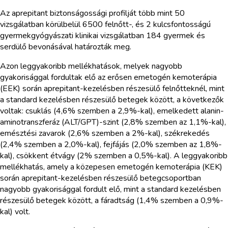
Az aprepitant biztonságossági profilját több mint 50
vizsgálatban körülbelül 6500 felnőtt-, és 2 kulcsfontosságú
gyermekgyógyászati klinikai vizsgálatban 184 gyermek és
serdülő bevonásával határozták meg.
Azon leggyakoribb mellékhatások, melyek nagyobb
gyakorisággal fordultak elő az erősen emetogén kemoterápia
(EEK) során aprepitant-kezelésben részesülő felnőtteknél, mint
a standard kezelésben részesülő betegek között, a következők
voltak: csuklás (4,6% szemben a 2,9%-kal), emelkedett alanin-
aminotranszferáz (ALT/GPT)-szint (2,8% szemben az 1,1%-kal),
emésztési zavarok (2,6% szemben a 2%-kal), székrekedés
(2,4% szemben a 2,0%-kal), fejfájás (2,0% szemben az 1,8%-
kal), csökkent étvágy (2% szemben a 0,5%-kal). A leggyakoribb
mellékhatás, amely a közepesen emetogén kemoterápia (KEK)
során aprepitant-kezelésben részesülő betegcsoportban
nagyobb gyakorisággal fordult elő, mint a standard kezelésben
részesülő betegek között, a fáradtság (1,4% szemben a 0,9%-
kal) volt.