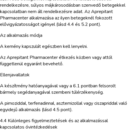
rendelkezésre, súlyos májkárosodásban szenvedő betegekkel
kapcsolatban nem áll rendelkezésre adat. Az Aprepitant
Pharmacenter alkalmazása az ilyen betegeknél fokozott
elővigyázatosságot igényel (lásd 4.4 és 5.2 pont).
Az alkalmazás módja
A kemény kapszulát egészben kell lenyelni.
Az Aprepitant Pharmacenter étkezés közben vagy attól
függetlenül egyaránt bevehető.
Ellenjavallatok
A készítmény hatóanyagával vagy a 6.1 pontban felsorolt
bármely segédanyagával szembeni túlérzékenység.
A pimoziddal, terfenadinnal, asztemizollal vagy ciszapriddal való
egyidejű alkalmazás (lásd 4.5 pont).
4.4 Különleges figyelmeztetések és az alkalmazással
kapcsolatos óvintézkedések