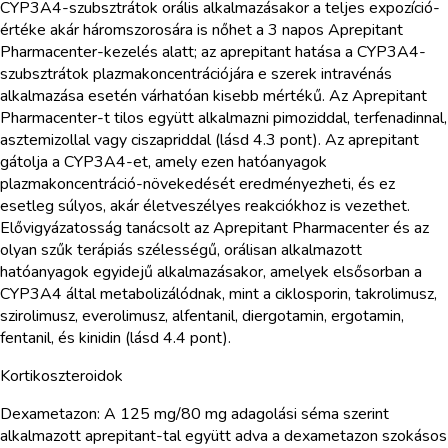
CYP3A4-szubsztrátok orális alkalmazásakor a teljes expozíció-
értéke akár háromszorosára is nőhet a 3 napos Aprepitant
Pharmacenter-kezelés alatt; az aprepitant hatása a CYP3A4-
szubsztrátok plazmakoncentrációjára e szerek intravénás
alkalmazása esetén várhatóan kisebb mértékű. Az Aprepitant
Pharmacenter-t tilos együtt alkalmazni pimoziddal, terfenadinnal,
asztemizollal vagy ciszapriddal (lásd 4.3 pont). Az aprepitant
gátolja a CYP3A4-et, amely ezen hatóanyagok
plazmakoncentráció-növekedését eredményezheti, és ez
esetleg súlyos, akár életveszélyes reakciókhoz is vezethet.
Elővigyázatosság tanácsolt az Aprepitant Pharmacenter és az
olyan szűk terápiás szélességű, orálisan alkalmazott
hatóanyagok egyidejű alkalmazásakor, amelyek elsősorban a
CYP3A4 által metabolizálódnak, mint a ciklosporin, takrolimusz,
szirolimusz, everolimusz, alfentanil, diergotamin, ergotamin,
fentanil, és kinidin (lásd 4.4 pont).
Kortikoszteroidok
Dexametazon: A 125 mg/80 mg adagolási séma szerint
alkalmazott aprepitant-tal együtt adva a dexametazon szokásos