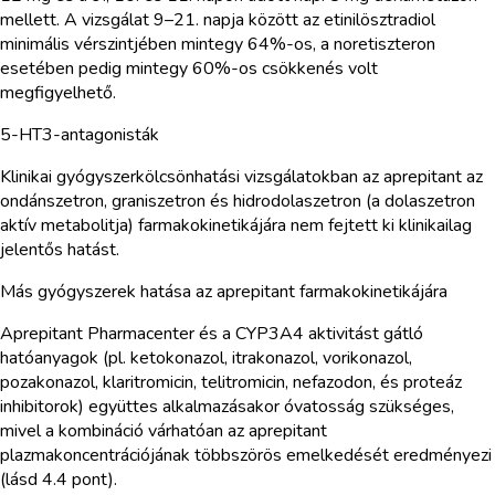
mellett. A vizsgálat 9–21. napja között az etinilösztradiol
minimális vérszintjében mintegy 64%-os, a noretiszteron
esetében pedig mintegy 60%-os csökkenés volt
megfigyelhető.
5-HT3-antagonisták
Klinikai gyógyszerkölcsönhatási vizsgálatokban az aprepitant az
ondánszetron, graniszetron és hidrodolaszetron (a dolaszetron
aktív metabolitja) farmakokinetikájára nem fejtett ki klinikailag
jelentős hatást.
Más gyógyszerek hatása az aprepitant farmakokinetikájára
Aprepitant Pharmacenter és a CYP3A4 aktivitást gátló
hatóanyagok (pl. ketokonazol, itrakonazol, vorikonazol,
pozakonazol, klaritromicin, telitromicin, nefazodon, és proteáz
inhibitorok) együttes alkalmazásakor óvatosság szükséges,
mivel a kombináció várhatóan az aprepitant
plazmakoncentrációjának többszörös emelkedését eredményezi
(lásd 4.4 pont).