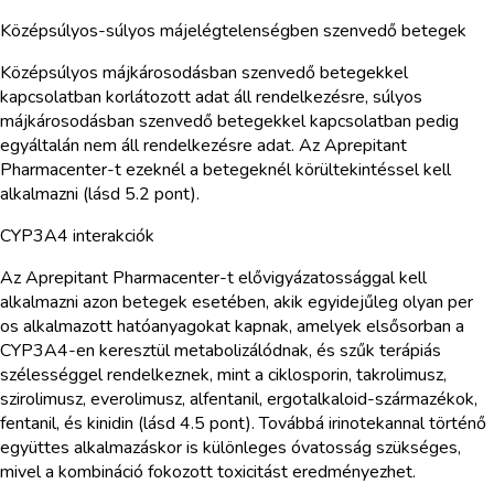
Középsúlyos-súlyos májelégtelenségben szenvedő betegek
Középsúlyos májkárosodásban szenvedő betegekkel
kapcsolatban korlátozott adat áll rendelkezésre, súlyos
májkárosodásban szenvedő betegekkel kapcsolatban pedig
egyáltalán nem áll rendelkezésre adat. Az Aprepitant
Pharmacenter-t ezeknél a betegeknél körültekintéssel kell
alkalmazni (lásd 5.2 pont).
CYP3A4 interakciók
Az Aprepitant Pharmacenter-t elővigyázatossággal kell
alkalmazni azon betegek esetében, akik egyidejűleg olyan per
os alkalmazott hatóanyagokat kapnak, amelyek elsősorban a
CYP3A4-en keresztül metabolizálódnak, és szűk terápiás
szélességgel rendelkeznek, mint a ciklosporin, takrolimusz,
szirolimusz, everolimusz, alfentanil, ergotalkaloid-származékok,
fentanil, és kinidin (lásd 4.5 pont). Továbbá irinotekannal történő
együttes alkalmazáskor is különleges óvatosság szükséges,
mivel a kombináció fokozott toxicitást eredményezhet.