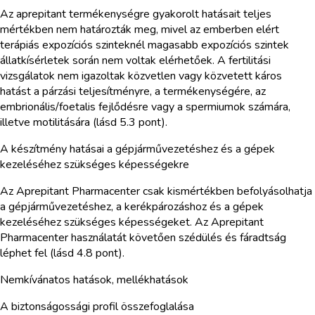
Az aprepitant termékenységre gyakorolt hatásait teljes
mértékben nem határozták meg, mivel az emberben elért
terápiás expozíciós szinteknél magasabb expozíciós szintek
állatkísérletek során nem voltak elérhetőek. A fertilitási
vizsgálatok nem igazoltak közvetlen vagy közvetett káros
hatást a párzási teljesítményre, a termékenységére, az
embrionális/foetalis fejlődésre vagy a spermiumok számára,
illetve motilitására (lásd 5.3 pont).
A készítmény hatásai a gépjárművezetéshez és a gépek
kezeléséhez szükséges képességekre
Az Aprepitant Pharmacenter csak kismértékben befolyásolhatja
a gépjárművezetéshez, a kerékpározáshoz és a gépek
kezeléséhez szükséges képességeket. Az Aprepitant
Pharmacenter használatát követően szédülés és fáradtság
léphet fel (lásd 4.8 pont).
Nemkívánatos hatások, mellékhatások
A biztonságossági profil összefoglalása