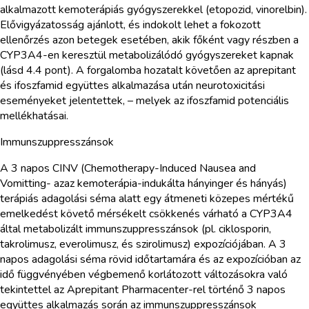
alkalmazott kemoterápiás gyógyszerekkel (etopozid, vinorelbin).
Elővigyázatosság ajánlott, és indokolt lehet a fokozott
ellenőrzés azon betegek esetében, akik főként vagy részben a
CYP3A4-en keresztül metabolizálódó gyógyszereket kapnak
(lásd 4.4 pont). A forgalomba hozatalt követően az aprepitant
és ifoszfamid együttes alkalmazása után neurotoxicitási
eseményeket jelentettek, – melyek az ifoszfamid potenciális
mellékhatásai.
Immunszuppresszánsok
A 3 napos CINV (Chemotherapy-Induced Nausea and
Vomitting- azaz kemoterápia-indukálta hányinger és hányás)
terápiás adagolási séma alatt egy átmeneti közepes mértékű
emelkedést követő mérsékelt csökkenés várható a CYP3A4
által metabolizált immunszuppresszánsok (pl. ciklosporin,
takrolimusz, everolimusz, és szirolimusz) expozíciójában. A 3
napos adagolási séma rövid időtartamára és az expozícióban az
idő függvényében végbemenő korlátozott változásokra való
tekintettel az Aprepitant Pharmacenter-rel történő 3 napos
együttes alkalmazás során az immunszuppresszánsok