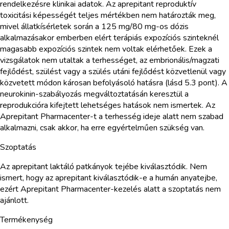
rendelkezésre klinikai adatok. Az aprepitant reproduktív
toxicitási képességét teljes mértékben nem határozták meg,
mivel állatkísérletek során a 125 mg/80 mg-os dózis
alkalmazásakor emberben elért terápiás expozíciós szinteknél
magasabb expozíciós szintek nem voltak elérhetőek. Ezek a
vizsgálatok nem utaltak a terhességet, az embrionális/magzati
fejlődést, szülést vagy a szülés utáni fejlődést közvetlenül vagy
közvetett módon károsan befolyásoló hatásra (lásd 5.3 pont). A
neurokinin-szabályozás megváltoztatásán keresztül a
reprodukcióra kifejtett lehetséges hatások nem ismertek. Az
Aprepitant Pharmacenter-t a terhesség ideje alatt nem szabad
alkalmazni, csak akkor, ha erre egyértelműen szükség van.
Szoptatás
Az aprepitant laktáló patkányok tejébe kiválasztódik. Nem
ismert, hogy az aprepitant kiválasztódik-e a humán anyatejbe,
ezért Aprepitant Pharmacenter-kezelés alatt a szoptatás nem
ajánlott.
Termékenység