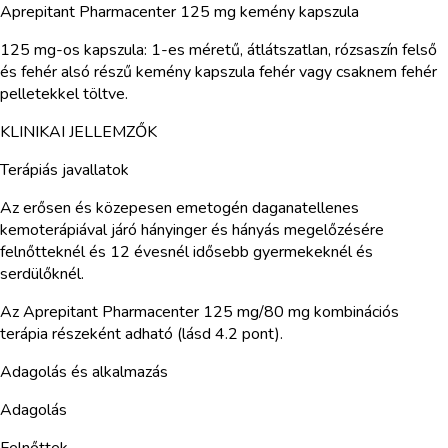
Aprepitant Pharmacenter 125 mg kemény kapszula
125 mg-os kapszula: 1-es méretű, átlátszatlan, rózsaszín felső
és fehér alsó részű kemény kapszula fehér vagy csaknem fehér
pelletekkel töltve.
KLINIKAI JELLEMZŐK
Terápiás javallatok
Az erősen és közepesen emetogén daganatellenes
kemoterápiával járó hányinger és hányás megelőzésére
felnőtteknél és 12 évesnél idősebb gyermekeknél és
serdülőknél.
Az Aprepitant Pharmacenter 125 mg/80 mg kombinációs
terápia részeként adható (lásd 4.2 pont).
Adagolás és alkalmazás
Adagolás
Felnőttek