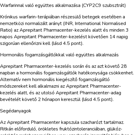
Warfarinnal való együttes alkalmazása (CYP2C9 szubsztrát)
Krónikus warfarin-terápiában részesülő betegek esetében a
nemzetközi normalizált arányt (INR, International Normalised
Ratio) az Aprepitant Pharmacenter-kezelés alatt és minden 3
napos Aprepitant Pharmacenter-kezelést követően 14 napig
szigorúan ellenőrizni kell (lásd 4.5 pont).
Hormonális fogamzásgátlókkal való együttes alkalmazás
Aprepitant Pharmacenter-kezelés során és az azt követő 28
napban a hormonális fogamzásgátlók hatékonysága csökkenhet.
Alternatív nem hormonális kiegészítő fogamzásgátló
módszereket kell alkalmazni az Aprepitant Pharmacenter-
kezelés alatt, és az utolsó Aprepitant Pharmacenter-adag
bevételét követő 2 hónapon keresztül (lásd 4.5 pont).
Segédanyagok
Az Aprepitant Pharmacenter kapszula szacharózt tartalmaz.
Ritkán előforduló, örökletes fruktózintoleranciában, glükóz-