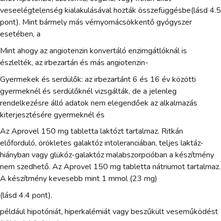
veseelégtelenség kialakulásával hozták összefüggésbe(lásd 4.5
pont). Mint bármely más vérnyomácsökkentő gyógyszer
esetében, a
Mint ahogy az angiotenzin konvertáló enzimgátlóknál is
észlelték, az irbezartán és más angiotenzin-
Gyermekek és serdülők: az irbezartánt 6 és 16 év közötti
gyermeknél és serdülőknél vizsgálták, de a jelenleg
rendelkezésre álló adatok nem elegendőek az alkalmazás
kiterjesztésére gyermeknél és
Az Aprovel 150 mg tabletta laktózt tartalmaz. Ritkán
előforduló, örökletes galaktóz intoleranciában, teljes laktáz-
hiányban vagy glükóz-galaktóz malabszorpcióban a készítmény
nem szedhető. Az Aprovel 150 mg tabletta nátriumot tartalmaz.
A készítmény kevesebb mint 1 mmol (23 mg)
(lásd 4.4 pont).
például hipotóniát, hiperkalémiát vagy beszűkült veseműködést