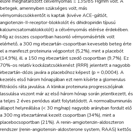
előre meghatározott célvérnyomás ≤ 135/85 Hgmm volt. A
betegek, amennyiben szükséges volt, más
vérnyomáscsökkentőt is kaptak (kivéve ACE-gátlót,
angiotenzin-II-receptor-blokkolót és dihidropiridin típusú
kalciumcsatornablokkolót) a célvérnyomás elérése érdekében.
Míg az összes csoportban hasonló vérnyomásérték volt
elérhető, a 300 mg irbezartán-csoportban kevesebb beteg érte
el a manifeszt proteinuria végpontot (5,2%), mint a placebót
(14,9%), ill. a 150 mg irbezartánt szedő csoportban (9,7%). Ez
70%-os relatív kockázatcsökkenést (RRR) jelentett a nagyobb
irbezartán-dózis javára a placebóhoz képest (p = 0,0004). A
kezelés első három hónapjában ezt nem kísérte a glomerulus
filtrációs ráta javulása. A klinikai proteinuria progressziójának
lassulása viszont már az első három hónap során jelentkezett, és
a teljes 2 éves periódus alatt folytatódott. A normoalbuminuriás
állapot helyreállása (< 30 mg/nap) nagyobb arányban fordult elő
a 300 mg irbezartánnal kezelt csoportban (34%), mint a
placebocsoportban (21%). A renin-amgiotenzin-aldoszteron
rendszer (renin-angiotensin-aldosterone system, RAAS) kettős