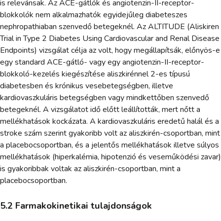
is relevánsak. Az ACE-gátlók és angiotenzin-II-receptor-
blokkolók nem alkalmazhatók egyidejűleg diabeteszes
nephropathiaban szenvedő betegeknél. Az ALTITUDE (Aliskiren
Trial in Type 2 Diabetes Using Cardiovascular and Renal Disease
Endpoints) vizsgálat célja az volt, hogy megállapítsák, előnyös-e
egy standard ACE-gátló- vagy egy angiotenzin-II-receptor-
blokkoló-kezelés kiegészítése aliszkirénnel 2-es típusú
diabetesben és krónikus vesebetegségben, illetve
kardiovaszkuláris betegségben vagy mindkettőben szenvedő
betegeknél. A vizsgálatot idő előtt leállították, mert nőtt a
mellékhatások kockázata. A kardiovaszkuláris eredetű halál és a
stroke szám szerint gyakoribb volt az aliszkirén-csoportban, mint
a placebocsoportban, és a jelentős mellékhatások illetve súlyos
mellékhatások (hiperkalémia, hipotenzió és veseműködési zavar)
is gyakoribbak voltak az aliszkirén-csoportban, mint a
placebocsoportban.
5.2 Farmakokinetikai tulajdonságok