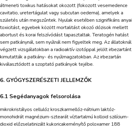
átmeneti toxikus hatásokat okozott (fokozott vesemedence
cavitatio, uretertágulat vagy subcutan oedema), amelyek a
születés után megszűntek. Nyulak esetében szignifikáns anyai
toxicitást, egyebek között mortalitást okozó dózisok mellett
abortust és korai felszívódást tapasztaltak. Teratogén hatást
sem patkánynál, sem nyúlnál nem figyeltek meg. Az állatoknál
végzett vizsgálatokban a radioaktív izotóppal jelölt irbezartánt
kimutatták a patkány- és nyúlmagzatokban. Az irbezartán
kiválasztódott a szoptató patkányok tejébe.
6. GYÓGYSZERÉSZETI JELLEMZŐK
6.1 Segédanyagok felsorolása
mikrokristályos cellulóz kroszkarmellóz-nátrium laktóz-
monohidrát magnézium-sztearát víztartalmú kolloid szilícium-
dioxid előzselatinizált kukoricakeményítő poloxamer 188