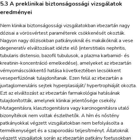
5.3 A preklinikai biztonságossági vizsgálatok
eredményei
Nem klinikai biztonságossági vizsgálatokban irbezartán nagy
dózisai a vörösvértest paraméterek csökkenését okozták.
Nagyon nagy dózisokban patkányoknál és makákóknál a vese
degeneratív elváltozásait idézte elő (interstitialis nephritis,
tubularis distensio, bazofil tubulusok, a plazma karbamid- és
kreatinin-koncentráció emelkedése), amelyeket az irbezartán
vérnyomáscsökkentő hatása következtében lecsökkent
veseperfúziónak tulajdonítanak. Ezen felül az irbezartán a
juxtaglomeruláris sejtek hyperplasiáját/ hypertrophiáját okozta.
Ezt az elváltozást az irbezartán farmakológiai hatásának
tulajdonították, amelynek klinikai jelentősége csekély.
Mutagenitásra, klasztogenitásra vagy karcinogenitásra utaló
bizonyítékok nem voltak észlelhetők. A hím és nőstény
patkányokkal végzett vizsgálatokban nem befolyásolta a
termékenységet és a szaporodási teljesítményt. Állatoknál
végzett vizsgálatok során az irbezartán patkány foetusokban