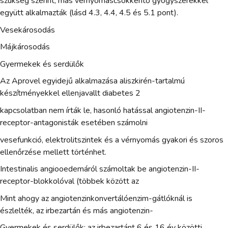
szükség szerint, más vérnyomáscsökkentő gyógyszerekkel
együtt alkalmazták (lásd 4.3, 4.4, 4.5 és 5.1 pont).
Vesekárosodás
Májkárosodás
Gyermekek és serdülők
Az Aprovel egyidejű alkalmazása aliszkirén-tartalmú
készítményekkel ellenjavallt diabetes 2
kapcsolatban nem írták le, hasonló hatással angiotenzin-II-
receptor-antagonisták esetében számolni
vesefunkció, elektrolitszintek és a vérnyomás gyakori és szoros
ellenőrzése mellett történhet.
Intestinalis angiooedemáról számoltak be angiotenzin-II-
receptor-blokkolóval (többek között az
Mint ahogy az angiotenzinkonvertálóenzim-gátlóknál is
észlelték, az irbezartán és más angiotenzin-
Gyermekek és serdülők: az irbezartánt 6 és 16 év közötti