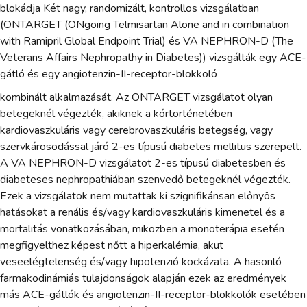
blokádja Két nagy, randomizált, kontrollos vizsgálatban
(ONTARGET (ONgoing Telmisartan Alone and in combination
with Ramipril Global Endpoint Trial) és VA NEPHRON-D (The
Veterans Affairs Nephropathy in Diabetes)) vizsgálták egy ACE-
gátló és egy angiotenzin-II-receptor-blokkoló
kombinált alkalmazását. Az ONTARGET vizsgálatot olyan
betegeknél végezték, akiknek a kórtörténetében
kardiovaszkuláris vagy cerebrovaszkuláris betegség, vagy
szervkárosodással járó 2-es típusú diabetes mellitus szerepelt.
A VA NEPHRON-D vizsgálatot 2-es típusú diabetesben és
diabeteses nephropathiában szenvedő betegeknél végezték.
Ezek a vizsgálatok nem mutattak ki szignifikánsan előnyös
hatásokat a renális és/vagy kardiovaszkuláris kimenetel és a
mortalitás vonatkozásában, miközben a monoterápia esetén
megfigyelthez képest nőtt a hiperkalémia, akut
veseelégtelenség és/vagy hipotenzió kockázata. A hasonló
farmakodinámiás tulajdonságok alapján ezek az eredmények
más ACE-gátlók és angiotenzin-II-receptor-blokkolók esetében