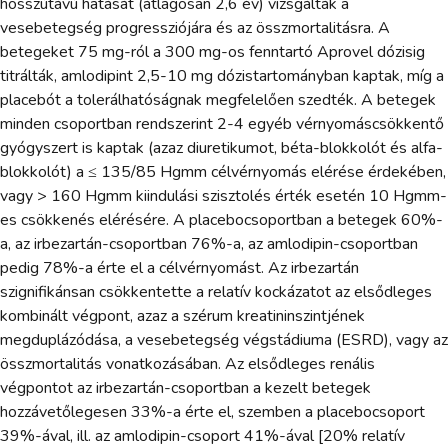
hosszútávú hatását (átlagosan 2,6 év) vizsgálták a
vesebetegség progressziójára és az összmortalitásra. A
betegeket 75 mg-ról a 300 mg-os fenntartó Aprovel dózisig
titrálták, amlodipint 2,5-10 mg dózistartományban kaptak, míg a
placebót a tolerálhatóságnak megfelelően szedték. A betegek
minden csoportban rendszerint 2-4 egyéb vérnyomáscsökkentő
gyógyszert is kaptak (azaz diuretikumot, béta-blokkolót és alfa-
blokkolót) a ≤ 135/85 Hgmm célvérnyomás elérése érdekében,
vagy > 160 Hgmm kiindulási szisztolés érték esetén 10 Hgmm-
es csökkenés elérésére. A placebocsoportban a betegek 60%-
a, az irbezartán-csoportban 76%-a, az amlodipin-csoportban
pedig 78%-a érte el a célvérnyomást. Az irbezartán
szignifikánsan csökkentette a relatív kockázatot az elsődleges
kombinált végpont, azaz a szérum kreatininszintjének
megduplázódása, a vesebetegség végstádiuma (ESRD), vagy az
összmortalitás vonatkozásában. Az elsődleges renális
végpontot az irbezartán-csoportban a kezelt betegek
hozzávetőlegesen 33%-a érte el, szemben a placebocsoport
39%-ával, ill. az amlodipin-csoport 41%-ával [20% relatív