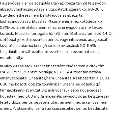
Felszívódás Per os adagolás után az irbezartán jól felszívódik:
abszolút biohasznosulása a vizsgálatok szerint kb. 60-80%.
Egyidejű étkezés nem befolyásolja az irbezartán
biohasznosulását. Eloszlás Plazmafehérjéhez kötődése kb.
96%-os, a vér alakos elemeihez elhanyagolható mértékben
kötődik. Eloszlási térfogata 53-93 liter. Biotranszformáció 14 C-
izotóppal jelzett irbezartán per os vagy intravénás adagolását
követően a plazma keringő radioaktivitásának 80-85%-a
tulajdonítható változatlan irbezartánnak. Irbezartánt a máj
metabolizálja
In vitro vizsgálatok szerint irbezartánt elsősorban a citokróm
P450 CYP2C9 enzim oxidálja; a CYP3A4 izoenzim hatása
elhanyagolható. Linearitás/nem-linearitás Az irbezartán a 10 és
600 mg közötti dózistartományban lineáris és dózisfüggő
farmakokinetikát mutat. Az arányosnál kisebb növekedést
figyeltek meg 600 mg (a maximális javasolt dózis kétszerese)
feletti dózis per os bevétele után; aminek mechanizmusa nem
ismert. A plazmakoncentráció csúcsértékét per os beadás után