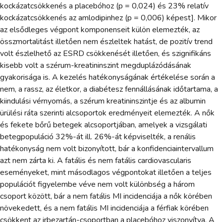
kockázatcsökkenés a placebóhoz (p = 0,024) és 23% relatív
kockázatcsökkenés az amlodipinhez (p = 0,006) képest]. Mikor
az elsődleges végpont komponenseit külön elemezték, az
összmortalitást illetően nem észleltek hatást, de pozitív trend
volt észlelhető az ESRD csökkenését illetően, és szignifikáns
kisebb volt a szérum-kreatininszint megduplázódásának
gyakorisága is. A kezelés hatékonyságának értékelése során a
nem, a rassz, az életkor, a diabétesz fennállásának időtartama, a
kiindulási vérnyomás, a szérum kreatininszintje és az albumin
ürülési ráta szerinti alcsoportok eredményeit elemezték. A nők
és fekete bőrű betegek alcsoportjában, amelyek a vizsgálati
betegpopuláció 32%-át ill. 26%-át képviselték, a renális
hatékonyság nem volt bizonyított, bár a konfidenciaintervallum
azt nem zárta ki. A fatális és nem fatális cardiovascularis
eseményeket, mint másodlagos végpontokat illetően a teljes
populációt figyelembe véve nem volt különbség a három
csoport között, bár a nem fatális MI incidenciája a nők körében
növekedett, és a nem fatális MI incidenciája a férfiak körében
csökkent az irbezartán-csoportban a placebóhoz viszonyítva. A