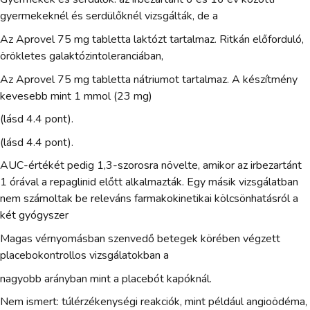
gyermekeknél és serdülőknél vizsgálták, de a
Az Aprovel 75 mg tabletta laktózt tartalmaz. Ritkán előforduló,
örökletes galaktózintoleranciában,
Az Aprovel 75 mg tabletta nátriumot tartalmaz. A készítmény
kevesebb mint 1 mmol (23 mg)
(lásd 4.4 pont).
(lásd 4.4 pont).
AUC-értékét pedig 1,3-szorosra növelte, amikor az irbezartánt
1 órával a repaglinid előtt alkalmazták. Egy másik vizsgálatban
nem számoltak be releváns farmakokinetikai kölcsönhatásról a
két gyógyszer
Magas vérnyomásban szenvedő betegek körében végzett
placebokontrollos vizsgálatokban a
nagyobb arányban mint a placebót kapóknál.
Nem ismert: túlérzékenységi reakciók, mint például angioödéma,