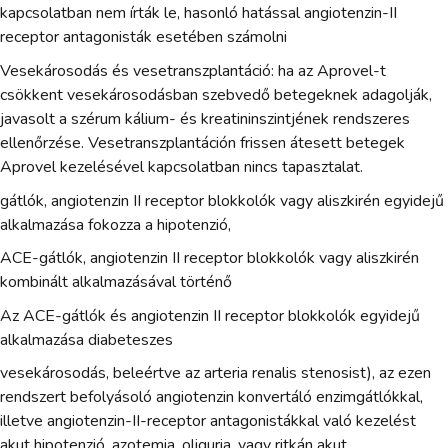
kapcsolatban nem írták le, hasonló hatással angiotenzin-II
receptor antagonisták esetében számolni
Vesekárosodás és vesetranszplantáció: ha az Aprovel-t
csökkent vesekárosodásban szebvedő betegeknek adagolják,
javasolt a szérum kálium- és kreatininszintjének rendszeres
ellenőrzése. Vesetranszplantáción frissen átesett betegek
Aprovel kezelésével kapcsolatban nincs tapasztalat.
gátlók, angiotenzin II receptor blokkolók vagy aliszkirén egyidejű
alkalmazása fokozza a hipotenzió,
ACE-gátlók, angiotenzin II receptor blokkolók vagy aliszkirén
kombinált alkalmazásával történő
Az ACE-gátlók és angiotenzin II receptor blokkolók egyidejű
alkalmazása diabeteszes
vesekárosodás, beleértve az arteria renalis stenosist), az ezen
rendszert befolyásoló angiotenzin konvertáló enzimgátlókkal,
illetve angiotenzin-II-receptor antagonistákkal való kezelést
akut hipotenzió, azotemia, oliguria, vagy ritkán akut