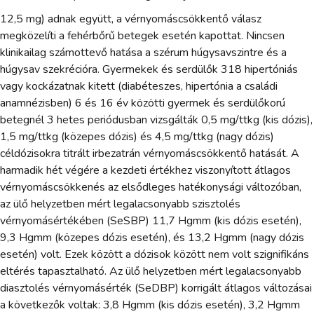
12,5 mg) adnak együtt, a vérnyomáscsökkentő válasz
megközelíti a fehérbőrű betegek esetén kapottat. Nincsen
klinikailag számottevő hatása a szérum húgysavszintre és a
húgysav szekrécióra. Gyermekek és serdülők 318 hipertóniás
vagy kockázatnak kitett (diabéteszes, hipertónia a családi
anamnézisben) 6 és 16 év közötti gyermek és serdülőkorú
betegnél 3 hetes periódusban vizsgálták 0,5 mg/ttkg (kis dózis),
1,5 mg/ttkg (közepes dózis) és 4,5 mg/ttkg (nagy dózis)
céldózisokra titrált irbezatrán vérnyomáscsökkentő hatását. A
harmadik hét végére a kezdeti értékhez viszonyított átlagos
vérnyomáscsökkenés az elsődleges hatékonysági változóban,
az ülő helyzetben mért legalacsonyabb szisztolés
vérnyomásértékében (SeSBP) 11,7 Hgmm (kis dózis esetén),
9,3 Hgmm (közepes dózis esetén), és 13,2 Hgmm (nagy dózis
esetén) volt. Ezek között a dózisok között nem volt szignifikáns
eltérés tapasztalható. Az ülő helyzetben mért legalacsonyabb
diasztolés vérnyomásérték (SeDBP) korrigált átlagos változásai
a következők voltak: 3,8 Hgmm (kis dózis esetén), 3,2 Hgmm