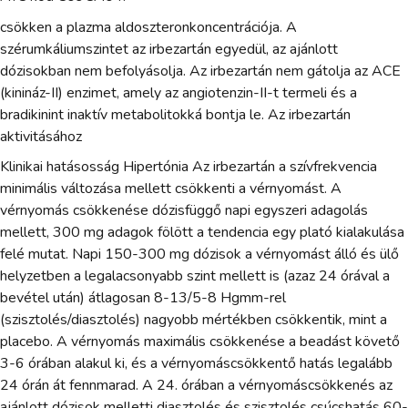
csökken a plazma aldoszteronkoncentrációja. A
szérumkáliumszintet az irbezartán egyedül, az ajánlott
dózisokban nem befolyásolja. Az irbezartán nem gátolja az ACE
(kinináz-II) enzimet, amely az angiotenzin-II-t termeli és a
bradikinint inaktív metabolitokká bontja le. Az irbezartán
aktivitásához
Klinikai hatásosság Hipertónia Az irbezartán a szívfrekvencia
minimális változása mellett csökkenti a vérnyomást. A
vérnyomás csökkenése dózisfüggő napi egyszeri adagolás
mellett, 300 mg adagok fölött a tendencia egy plató kialakulása
felé mutat. Napi 150-300 mg dózisok a vérnyomást álló és ülő
helyzetben a legalacsonyabb szint mellett is (azaz 24 órával a
bevétel után) átlagosan 8-13/5-8 Hgmm-rel
(szisztolés/diasztolés) nagyobb mértékben csökkentik, mint a
placebo. A vérnyomás maximális csökkenése a beadást követő
3-6 órában alakul ki, és a vérnyomáscsökkentő hatás legalább
24 órán át fennmarad. A 24. órában a vérnyomáscsökkenés az
ajánlott dózisok melletti diasztolés és szisztolés csúcshatás 60-