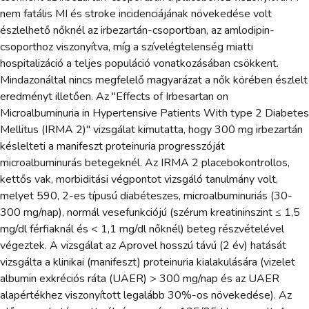
nem fatális MI és stroke incidenciájának növekedése volt
észlelhető nőknél az irbezartán-csoportban, az amlodipin-
csoporthoz viszonyítva, míg a szívelégtelenség miatti
hospitalizáció a teljes populáció vonatkozásában csökkent.
Mindazonáltal nincs megfelelő magyarázat a nők körében észlelt
eredményt illetően. Az "Effects of Irbesartan on
Microalbuminuria in Hypertensive Patients With type 2 Diabetes
Mellitus (IRMA 2)" vizsgálat kimutatta, hogy 300 mg irbezartán
késlelteti a manifeszt proteinuria progresszóját
microalbuminurás betegeknél. Az IRMA 2 placebokontrollos,
kettős vak, morbiditási végpontot vizsgáló tanulmány volt,
melyet 590, 2-es típusú diabéteszes, microalbuminuriás (30-
300 mg/nap), normál vesefunkciójú (szérum kreatininszint ≤ 1,5
mg/dl férfiaknál és < 1,1 mg/dl nőknél) beteg részvételével
végeztek. A vizsgálat az Aprovel hosszú távú (2 év) hatását
vizsgálta a klinikai (manifeszt) proteinuria kialakulására (vizelet
albumin exkréciós ráta (UAER) > 300 mg/nap és az UAER
alapértékhez viszonyított legalább 30%-os növekedése). Az