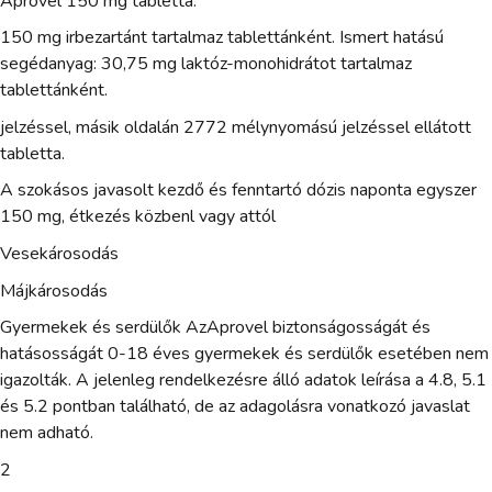
Aprovel 150 mg tabletta.
150 mg irbezartánt tartalmaz tablettánként. Ismert hatású
segédanyag: 30,75 mg laktóz-monohidrátot tartalmaz
tablettánként.
jelzéssel, másik oldalán 2772 mélynyomású jelzéssel ellátott
tabletta.
A szokásos javasolt kezdő és fenntartó dózis naponta egyszer
150 mg, étkezés közbenl vagy attól
Vesekárosodás
Májkárosodás
Gyermekek és serdülők AzAprovel biztonságosságát és
hatásosságát 0-18 éves gyermekek és serdülők esetében nem
igazolták. A jelenleg rendelkezésre álló adatok leírása a 4.8, 5.1
és 5.2 pontban található, de az adagolásra vonatkozó javaslat
nem adható.
2