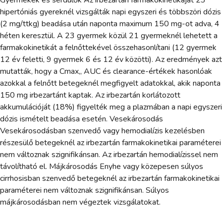
Gyermekek és serdülők Az irbezartán farmakokinetikáját 23
hipertóniás gyereknél vizsgálták napi egyszeri és többszöri dózis
(2 mg/ttkg) beadása után naponta maximum 150 mg-ot adva, 4
héten keresztül. A 23 gyermek közül 21 gyermeknél lehetett a
farmakokinetikát a felnőttekével összehasonlítani (12 gyermek
12 év feletti, 9 gyermek 6 és 12 év közötti). Az eredmények azt
mutatták, hogy a Cmax,, AUC és clearance-értékek hasonlóak
azokkal a felnőtt betegeknél megfigyelt adatokkal, akik naponta
150 mg irbezartánt kaptak. Az irbezartán korlátozott
akkumulációját (18%) figyelték meg a plazmában a napi egyszeri
dózis ismételt beadása esetén. Vesekárosodás
Vesekárosodásban szenvedő vagy hemodialízis kezelésben
részesülő betegeknél az irbezartán farmakokinetikai paraméterei
nem változnak szignifikánsan. Az irbezartán hemodialízissel nem
távolítható el. Májkárosodás Enyhe vagy közepesen súlyos
cirrhosisban szenvedő betegeknél az irbezartán farmakokinetikai
paraméterei nem változnak szignifikánsan. Súlyos
májkárosodásban nem végeztek vizsgálatokat.