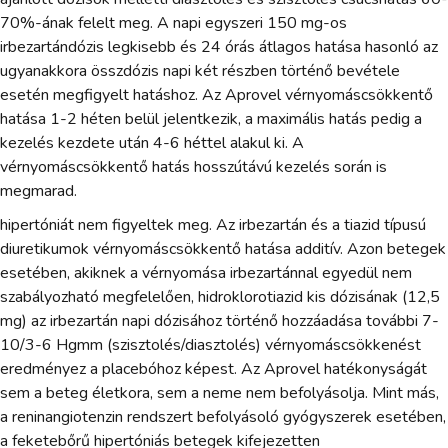
70%-ának felelt meg. A napi egyszeri 150 mg-os
irbezartándózis legkisebb és 24 órás átlagos hatása hasonló az
ugyanakkora összdózis napi két részben történő bevétele
esetén megfigyelt hatáshoz. Az Aprovel vérnyomáscsökkentő
hatása 1-2 héten belül jelentkezik, a maximális hatás pedig a
kezelés kezdete után 4-6 héttel alakul ki. A
vérnyomáscsökkentő hatás hosszútávú kezelés során is
megmarad.
hipertóniát nem figyeltek meg. Az irbezartán és a tiazid típusú
diuretikumok vérnyomáscsökkentő hatása additív. Azon betegek
esetében, akiknek a vérnyomása irbezartánnal egyedül nem
szabályozható megfelelően, hidroklorotiazid kis dózisának (12,5
mg) az irbezartán napi dózisához történő hozzáadása további 7-
10/3-6 Hgmm (szisztolés/diasztolés) vérnyomáscsökkenést
eredményez a placebóhoz képest. Az Aprovel hatékonyságát
sem a beteg életkora, sem a neme nem befolyásolja. Mint más,
a reninangiotenzin rendszert befolyásoló gyógyszerek esetében,
a feketebőrű hipertóniás betegek kifejezetten