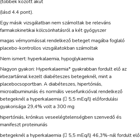
(többek között akut
(lásd 4.4 pont).
Egy másik vizsgálatban nem számoltak be releváns
farmakokinetikai kölcsönhatásról a két gyógyszer
magas vérnyomással rendelkező beteget magába foglaló
placebo-kontrollos vizsgálatokban számoltak
Nem ismert: hyperkalaemia, hypoglykaemia
Nagyon gyakori: Hyperkalaemia* gyakrabban fordult elő az
irbezartánnal kezelt diabéteszes betegeknél, mint a
placebocsoportban. A diabéteszes, hipertóniás,
microalbuminuriás és normális vesefunkcióval rendelkező
betegeknél a hyperkalaemia ( 5,5 mEq/l) előfordulási
gyakorisága 29,4% volt a 300 mg
hipertóniás, krónikus veseelégtelenségben szenvedő és
manifeszt proteinuriás
betegeknél a hyperkalaemia ( 5,5 mEq/l) 46,3%-nál fordult elő