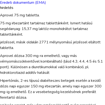
Eredeti dokumentum (EMA)
hirdetés
Aprovel 75 mg tabletta.
75 mg irbezartánt tartalmaz tablettánként. Ismert hatású
segédanyag: 15,37 mg laktóz-monohidrátot tartalmaz
tablettánként.
jelzéssel, másik oldalán 2771 mélynyomású jelzéssel ellátott
tabletta.
Aprovel dózisa 300 mg-ra emelhető, vagy más
vérnyomáscsökkentővel kombinálható (lásd 4.3, 4.4, 4.5 és 5.1
pont). Különösen a diuretikumokkal való kombináció, pl.
hidroklorotiazid additív hatását
Hipertóniás, 2-es típusú diabéteszes betegek esetén a kezdő
dózis napi egyszer 150 mg irbezartán, amely napi egyszer 300
mg-ig emelhető. Ez a vesebetegség kezelésének preferált
fenntartó dózisa.