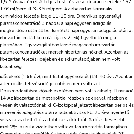
1,5-2 órával éri el. A teljes test- és vese clearance értéke 157-
176 ml/perc, ill. 3-3,5 ml/perc. Az irbezartán terminális
eliminációs felezési ideje 11-15 óra. Dinamikus egyensúlyi
plazmakoncentráció 3 nappal a napi egyszeri adagolás
megkezdése után áll be. Ismételt napi egyszeri adagolás után az
irbezartán limitált kumulációja (< 20%) figyelhető meg a
plazmában. Egy vizsgálatban kissé magasabb irbezartán
plazmakoncentrációkat mértek hipertóniás nőknél. Azonban az
irbezartán felezési idejében és akkumulációjában nem volt
különbség.
időseknél (≥ 65 év), mint fiatal egyéneknél (18-40 év). Azonban
a terminális felezési idő jelentősen nem változott.
Dózismódosításra idősek esetében nem volt szükség. Elimináció
14 Az irbezartán és metabolitjai részben az epével, részben a
vesén át választódnak ki. C-izotóppal jelzett irbezartán per os és
intravénás adagolása után a radioaktivitás kb. 20%-a nyerhető
vissza a vizeletből és a többi a székletből. A dózis kevesebb
mint 2%-a ürül a vizeletben változatlan irbezartán formájában.