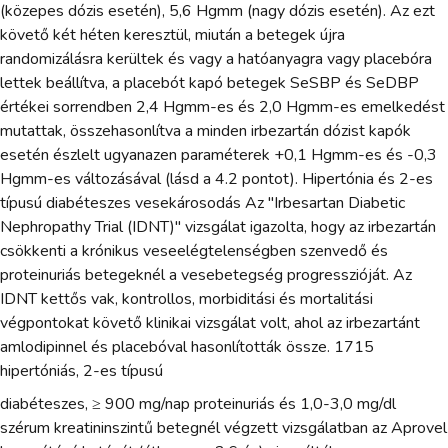
(közepes dózis esetén), 5,6 Hgmm (nagy dózis esetén). Az ezt
követő két héten keresztül, miután a betegek újra
randomizálásra kerültek és vagy a hatóanyagra vagy placebóra
lettek beállítva, a placebót kapó betegek SeSBP és SeDBP
értékei sorrendben 2,4 Hgmm-es és 2,0 Hgmm-es emelkedést
mutattak, összehasonlítva a minden irbezartán dózist kapók
esetén észlelt ugyanazen paraméterek +0,1 Hgmm-es és -0,3
Hgmm-es változásával (lásd a 4.2 pontot). Hipertónia és 2-es
típusú diabéteszes vesekárosodás Az "Irbesartan Diabetic
Nephropathy Trial (IDNT)" vizsgálat igazolta, hogy az irbezartán
csökkenti a krónikus veseelégtelenségben szenvedő és
proteinuriás betegeknél a vesebetegség progresszióját. Az
IDNT kettős vak, kontrollos, morbiditási és mortalitási
végpontokat követő klinikai vizsgálat volt, ahol az irbezartánt
amlodipinnel és placebóval hasonlították össze. 1715
hipertóniás, 2-es típusú
diabéteszes, ≥ 900 mg/nap proteinuriás és 1,0-3,0 mg/dl
szérum kreatininszintű betegnél végzett vizsgálatban az Aprovel