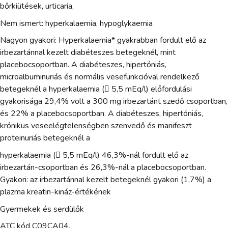
bőrkiütések, urticaria,
Nem ismert: hyperkalaemia, hypoglykaemia
Nagyon gyakori: Hyperkalaemia* gyakrabban fordult elő az
irbezartánnal kezelt diabéteszes betegeknél, mint
placebocsoportban. A diabéteszes, hipertóniás,
microalbuminuriás és normális vesefunkcióval rendelkező
betegeknél a hyperkalaemia ( 5,5 mEq/l) előfordulási
gyakorisága 29,4% volt a 300 mg irbezartánt szedő csoportban,
és 22% a placebocsoportban. A diabéteszes, hipertóniás,
krónikus veseelégtelenségben szenvedő és manifeszt
proteinuriás betegeknél a
hyperkalaemia ( 5,5 mEq/l) 46,3%-nál fordult elő az
irbezartán-csoportban és 26,3%-nál a placebocsoportban.
Gyakori: az irbezartánnal kezelt betegeknél gyakori (1,7%) a
plazma kreatin-kináz-értékének
Gyermekek és serdülők
ATC kód C09CA04.