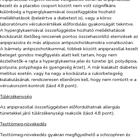
kezelt és a placebo csoport között nem volt szignifikáns
különbség a hyperglykaemiával összefüggésbe hozható
mellékhatások (beleértve a diabetest is), vagy a kóros
laboratóriumi vércukorértékek előfordulási gyakoriságát tekintve.
A hyperglykaemiával összefüggésbe hozható mellékhatások
kockázatát illetőleg nincsenek pontos összehasonlító elemzések az
aripiprazolra és más atípusos antipszichotikumokra vonatkozóan.
A bármely antipszichotikummal, többek között aripiprazollal kezelt
beteget gondos megfigyelés alatt kell tartani, hogy nem
észlelhetők-e rajta a hyperglykaemia jelei és tünetei (pl. polydipsia,
polyuria, polyphagia és gyengeség érzet). A már kialakult diabetes
mellitus esetén, vagy ha nagy a kockázata a cukorbetegség
kialakulásának, rendszeresen ellenőrizni kell, hogy nem romlott-e a
vércukorszint‑kontroll (lásd 4.8 pont).
Túlérzékenység
Az aripiprazollal összefüggésben előfordulhatnak allergiás
tünetekkel járó túlérzékenységi reakciók (lásd 4.8 pont).
Testtömeg‑növekedés
Testtömeg‑növekedés gyakran megfigyelhető a schizophren és