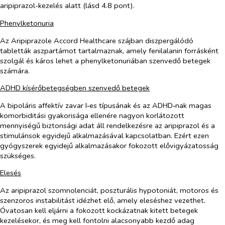
aripiprazol-kezelés alatt (lásd 4.8 pont).
Phenylketonuria
Az Aripiprazole Accord Healthcare szájban diszpergálódó
tabletták aszpartámot tartalmaznak, amely fenilalanin forrásként
szolgál és káros lehet a phenylketonuriában szenvedő betegek
számára.
ADHD kísérőbetegségben szenvedő betegek
A bipoláris affektív zavar I‑es típusának és az ADHD‑nak magas
komorbiditási gyakorisága ellenére nagyon korlátozott
mennyiségű biztonsági adat áll rendelkezésre az aripiprazol és a
stimulánsok egyidejű
alkalmazásával kapcsolatban. Ezért ezen
gyógyszerek egyidejű alkalmazásakor fokozott elővigyázatosság
szükséges.
Elesés
Az aripiprazol szomnolenciát, poszturális hypotoniát, motoros és
szenzoros instabilitást idézhet elő, amely eleséshez vezethet.
Óvatosan kell eljárni a fokozott kockázatnak kitett betegek
kezelésekor, és meg kell fontolni alacsonyabb kezdő adag