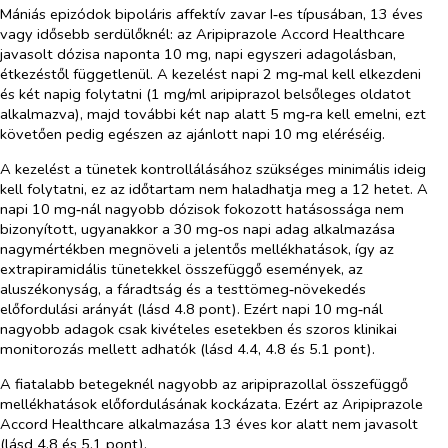
Mániás epizódok bipoláris affektív zavar I‑es típusában, 13 éves
vagy idősebb serdülőknél:
az
Aripiprazole Accord Healthcare
javasolt dózisa naponta 10 mg, napi egyszeri adagolásban,
étkezéstől függetlenül. A kezelést napi 2 mg‑mal kell elkezdeni
és két napig folytatni (1 mg/ml aripiprazol belsőleges oldatot
alkalmazva), majd további két nap alatt 5 mg‑ra kell emelni, ezt
követően pedig egészen az ajánlott napi 10 mg eléréséig.
A kezelést a tünetek kontrollálásához szükséges minimális ideig
kell folytatni, ez az időtartam nem haladhatja meg a 12 hetet. A
napi 10 mg‑nál nagyobb dózisok fokozott hatásossága nem
bizonyított, ugyanakkor a 30 mg‑os napi adag alkalmazása
nagymértékben megnöveli a jelentős mellékhatások, így az
extrapiramidális tünetekkel összefüggő események, az
aluszékonyság, a fáradtság és a testtömeg‑növekedés
előfordulási arányát (lásd 4.8 pont). Ezért napi 10 mg‑nál
nagyobb adagok csak kivételes esetekben és szoros klinikai
monitorozás mellett adhatók (lásd 4.4, 4.8 és 5.1 pont).
A fiatalabb betegeknél nagyobb az aripiprazollal összefüggő
mellékhatások előfordulásának kockázata. Ezért az Aripiprazole
Accord Healthcare alkalmazása 13 éves kor alatt nem javasolt
(lásd 4.8 és 5.1 pont).