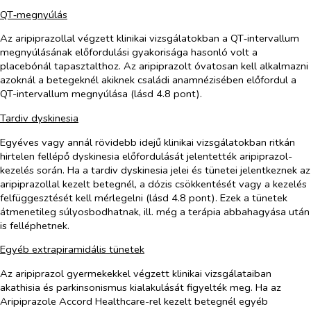
QT‑megnyúlás
Az aripiprazollal végzett klinikai vizsgálatokban a QT‑intervallum
megnyúlásának előfordulási gyakorisága hasonló volt a
placebónál tapasztalthoz. Az aripiprazolt óvatosan kell alkalmazni
azoknál a betegeknél akiknek családi anamnézisében előfordul a
QT-intervallum
megnyúlása (lásd 4.8 pont).
Tardiv dyskinesia
Egyéves vagy annál rövidebb idejű klinikai vizsgálatokban ritkán
hirtelen fellépő dyskinesia előfordulását jelentették aripiprazol-
kezelés során. Ha a tardiv dyskinesia jelei és tünetei jelentkeznek az
aripiprazollal kezelt betegnél, a dózis csökkentését vagy a kezelés
felfüggesztését kell mérlegelni (lásd 4.8 pont). Ezek a tünetek
átmenetileg súlyosbodhatnak, ill. még a terápia abbahagyása után
is felléphetnek.
Egyéb extrapiramidális tünetek
Az aripiprazol gyermekekkel végzett klinikai vizsgálataiban
akathisia és parkinsonismus kialakulását figyelték meg. Ha az
Aripiprazole Accord Healthcare-rel kezelt betegnél egyéb