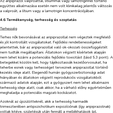
Az aripiprazol valproáttal, lítiummal vagy lamotriginnel történő
együttes alkalmazása esetén nem volt klinikailag jelentős változás
a valproát, a lítium vagy a lamotrigin koncentrációjában.
4.6 Termékenység, terhesség és szoptatás
Terhesség
Terhes nők bevonásával az aripiprazollal nem végeztek megfelelő
és jól kontrollált vizsgálatokat. Fejlődési rendellenességeket
jelentettek, bár az aripiprazollal való ok-okozati összefüggéstét
nem tudták megállapítani. Állatokon végzett kísérletek alapján
nem lehet kizárni a potenciális fejlődési toxicitást (lásd 5.3 pont). A
betegekkel közölni kell, hogy tájékoztassák kezelőorvosukat, ha
teherbe esnek vagy terhességet terveznek aripiprazollal történő
kezelés ideje alatt. Elegendő humán gyógyszerbiztonsági adat
hiányában és állatokon végzett reprodukciós vizsgálatokból
származó adatok alapján, ezt a gyógyszert nem lehet alkalmazni
terhesség ideje alatt, csak akkor, ha a várható előny egyértelműen
meghaladja a potenciális magzati kockázatot.
Azoknál az újszülötteknél, akik a terhesség harmadik
trimeszterében antipszichotikum expozíciónak (így aripiprazolnak)
voltak kitéve, születésük után fennáll a mellékhatások (pl.