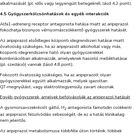
alkalmazását (pl. idős vagy legyengült betegeknél; lásd 4.2 pont).
4.5 Gyógyszerkölcsönhatások és egyéb interakciók
Alfa1‑adrenerg receptor antagonista hatása miatt az aripiprazol
fokozhatja bizonyos vérnyomáscsökkentő gyógyszerek hatását.
Az aripiprazol elsődleges központi idegrendszeri hatásai miatt
óvatosság szükséges, ha az aripiprazolt alkohollal vagy más,
központi idegrendszerre ható olyan gyógyszerekkel
kombinációban alkalmazzák, amelyeknek hasonló mellékhatásai
(pl. szedáció) vannak (lásd 4.8 pont).
Fokozott óvatosság szükséges, ha az aripiprazolt olyan
gyógyszerekkel együtt alkalmazzák, melyek igazoltan
QT‑megnyúlást, vagy elektrolitegyensúly zavart okoznak.
Egyéb gyógyszerek, amelyek befolyásolják az aripiprazol hatását
A gyomorsavszekréciót gátló, H
antagonista famotidin csökkenti
2
az aripiprazol felszívódási sebességét, de ez a hatás klinikailag
nem jelentős.
Az aripiprazol metabolizmusa többféle úton történik, többek