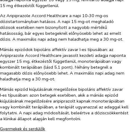
15 mg étkezéstől függetlenül.
Az Aripiprazole Accord Healthcare a napi 10‑30 mg‑os
dózistartományban hatásos. A napi 15 mg‑ot meghaladó
dózisok esetében nem bizonyított a nagyobb mértékű
hatásosság, bár egyes betegeknél előnyösebb lehet az emelt
dózis. A maximális napi adag nem haladhatja meg a 30 mg‑ot.
Mániás epizódok bipoláris affektív zavar I‑es típusában:
az
Aripiprazole Accord Healthcare javasolt kezdeti adagja naponta
egyszer 15 mg, étkezéstől függetlenül, monoterápiában vagy
kombinált terápiában (lásd 5.1 pont). Néhány betegnél a
magasabb dózis előnyösebb lehet. A maximális napi adag nem
haladhatja meg a 30 mg‑ot.
Mániás epizód kiújulásának megelőzése bipoláris affektív zavar
I‑es típusában:
azon betegek
esetében, akik a mániás epizód
kiújulásának megelőzésére aripiprazolt kapnak monoterápiában
vagy kombinált terápiában, a terápiát ugyanazzal az adaggal kell
folytatni. A napi adag módosítását, beleértve a dóziscsökkentést
a klinikai állapot alapján kell megfontolni.
Gyermekek és serdülők