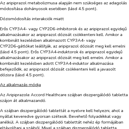
Az aripiprazol metabolizmusa alapján nem szükséges az adagolás
módosítása dohányosok esetében
(lásd 4.5 pont).
Dózismódosítás interakciók miatt
Erős CYP3A4- vagy CYP2D6-inhibitorok és az aripiprazol egyidejű
alkalmazásakor az aripiprazol dózisát csökkenteni kell. Amikor a
kombinált kezelésben alkalmazott CYP3A4‑ vagy
CYP2D6‑gátlókat leállítják, az aripiprazol dózisát meg kell emelni
(lásd 4.5 pont). Erős CYP3A4‑induktorok és aripiprazol egyidejű
alkalmazásakor az aripiprazol dózisát meg kell emelni. Amikor a
kombinált kezelésben adott CYP3A4‑induktor alkalmazása
befejeződik, az aripiprazol dózisát csökkenteni kell a javasolt
dózisra (lásd 4.5 pont).
Az alkalmazás módja
Az Aripiprazole Accord Healthcare szájban diszpergálódó tabletta
szájon át alkalmazandó.
A szájban diszpergálódó tablettát a nyelvre kell helyezni, ahol a
nyállal keveredve gyorsan szétesik. Bevehető folyadékkal vagy
anélkül. A szájban diszpergálódó tablettát nehéz ép formájában
eltávolítani a szájból. Mivel a szájban diszpergálódó tabletta