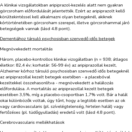
A klinikai vizsgálatokban aripiprazol‑kezelés alatt nem gyakran
görcsroham előfordulását jelentették. Ezért az aripiprazolt kellő
körültekintéssel kell alkalmazni olyan betegeknél, akiknek
kórtörténetében görcsroham szerepel, illetve görcsrohammal járó
betegségeik vannak (lásd 4.8 pont).
Dementiához társuló psychosisban szenvedő idős betegek
Megnövekedett mortalitás
Három, placebo‑kontrollos klinikai vizsgálatban (n = 938; átlagos
életkor: 82,4 év; korhatár: 56‑99 év) az aripiprazollal kezelt,
Alzheimer kórhoz társuló psychosisban szenvedő idős betegeknél
az aripiprazollal kezelt betegek esetében - a placebóval
kezeltekkel összehasonlítva - megnövekedett a halálozás
előfordulása. A mortalitás az aripiprazollal kezelt betegek
esetében 3,5%, míg a placebo‑csoportban 1,7% volt. Bár a halál
okai különbözők voltak, úgy tűnt, hogy a legtöbb esetben az ok
vagy cardiovascularis (pl. szívelégtelenség, hirtelen halál) vagy
fertőzéses (pl. tüdőgyulladás) eredetű volt (lásd 4.8 pont).
Cerebrovascularis mellékhatások