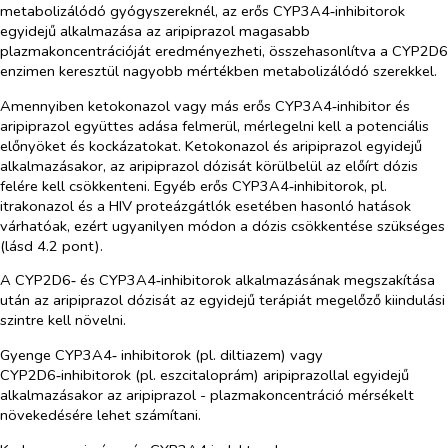
metabolizálódó gyógyszereknél, az erős CYP3A4‑inhibitorok
egyidejű alkalmazása az aripiprazol magasabb
plazmakoncentrációját eredményezheti, összehasonlítva a CYP2D6
enzimen keresztül nagyobb mértékben metabolizálódó szerekkel.
Amennyiben ketokonazol vagy más erős CYP3A4‑inhibitor és
aripiprazol együttes adása felmerül, mérlegelni kell a potenciális
előnyöket és kockázatokat. Ketokonazol és aripiprazol egyidejű
alkalmazásakor, az aripiprazol dózisát körülbelül az előírt dózis
felére kell csökkenteni. Egyéb erős CYP3A4‑inhibitorok, pl.
itrakonazol és a HIV proteázgátlók esetében hasonló hatások
várhatóak, ezért ugyanilyen módon a dózis csökkentése szükséges
(lásd 4.2 pont).
A CYP2D6‑ és CYP3A4‑inhibitorok alkalmazásának megszakítása
után az aripiprazol dózisát az egyidejű terápiát megelőző kiindulási
szintre kell növelni.
Gyenge CYP3A4‑ inhibitorok (pl. diltiazem) vagy
CYP2D6‑inhibitorok (pl. eszcitaloprám) aripiprazollal egyidejű
alkalmazásakor az aripiprazol - plazmakoncentráció mérsékelt
növekedésére lehet számítani.