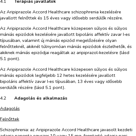
4.1​
Terápiás javallatok
Az Aripiprazole Accord Healthcare schizophrenia kezelésére
javallott felnőttek és 15 éves vagy idősebb serdülők részére.
Az Aripiprazole Accord Healthcare közepesen súlyos és súlyos
mániás epizódok kezelésére javallott bipoláris affektív zavar I‑es
típusában, valamint új mániás epizód megelőzésére olyan
felnőtteknél, akiknél túlnyomóan mániás epizódok észlelhetők, és
akiknek mániás epizódjai reagáltak az aripiprazol‑kezelésre (lásd
5.1 pont).
Az Aripiprazole Accord Healthcare közepesen súlyos és súlyos
mániás epizódok legfeljebb 12 hetes kezelésére javallott
bipoláris affektív zavar I‑es típusában, 13 éves vagy idősebb
serdülők részére (lásd 5.1 pont).
4.2​
Adagolás és alkalmazás
Adagolás
Felnőttek
Schizophrenia:
az Aripiprazole Accord Healthcare javasolt kezdeti
adagja naponta egyszer 10 vagy 15 mg, fenntartó adagja
napi