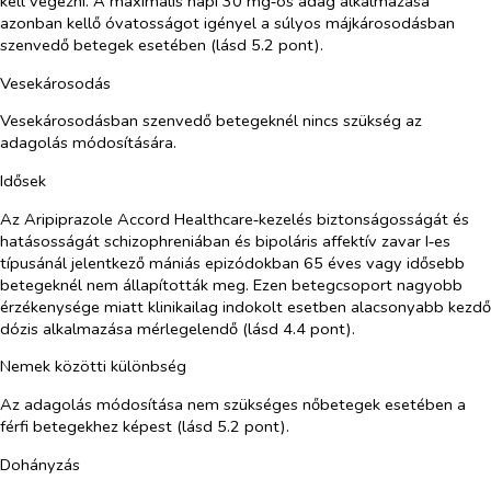
kell végezni. A maximális napi 30 mg‑os adag alkalmazása
azonban kellő óvatosságot igényel a súlyos májkárosodásban
szenvedő betegek esetében (lásd 5.2 pont).
Vesekárosodás
Vesekárosodásban szenvedő betegeknél nincs szükség az
adagolás módosítására.
Idősek
Az Aripiprazole Accord Healthcare‑kezelés biztonságosságát és
hatásosságát schizophreniában és bipoláris affektív zavar I‑es
típusánál jelentkező mániás epizódokban 65 éves vagy idősebb
betegeknél nem állapították meg. Ezen betegcsoport nagyobb
érzékenysége miatt klinikailag indokolt esetben alacsonyabb kezdő
dózis alkalmazása mérlegelendő (lásd 4.4 pont).
Nemek közötti különbség
Az adagolás módosítása nem szükséges nőbetegek esetében a
férfi betegekhez képest (lásd 5.2 pont).
Dohányzás