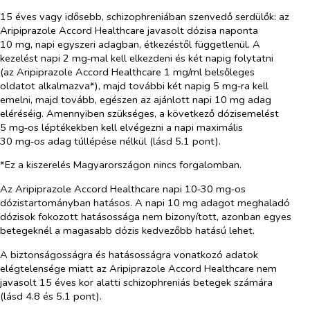
15 éves vagy idősebb, schizophreniában szenvedő serdülők:
az
Aripiprazole Accord Healthcare javasolt dózisa naponta
10 mg, napi egyszeri adagban, étkezéstől függetlenül. A
kezelést napi 2 mg‑mal kell elkezdeni és két napig folytatni
(az Aripiprazole Accord Healthcare 1 mg/ml belsőleges
oldatot alkalmazva*), majd további két napig 5 mg‑ra kell
emelni, majd tovább, egészen az ajánlott napi 10 mg adag
eléréséig. Amennyiben szükséges, a következő dózisemelést
5 mg‑os léptékekben kell elvégezni a napi maximális
30 mg‑os adag túllépése nélkül (lásd 5.1 pont).
*Ez a kiszerelés Magyarországon nincs forgalomban.
Az Aripiprazole Accord Healthcare napi 10‑30 mg‑os
dózistartományban hatásos. A napi 10 mg adagot meghaladó
dózisok fokozott hatásossága nem bizonyított, azonban egyes
betegeknél a magasabb dózis kedvezőbb hatású lehet.
A biztonságosságra és hatásosságra vonatkozó adatok
elégtelensége miatt az Aripiprazole Accord Healthcare nem
javasolt 15 éves kor alatti schizophreniás betegek számára
(lásd 4.8 és 5.1 pont).