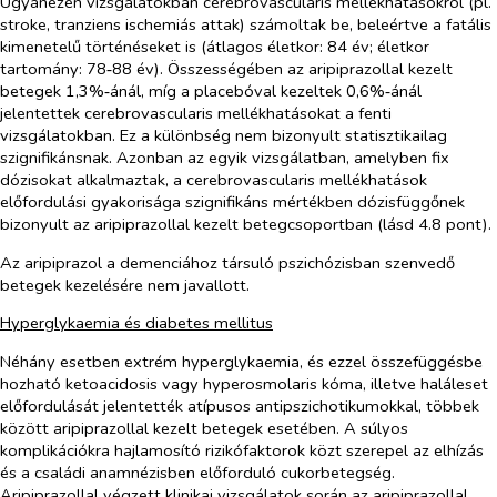
Ugyanezen vizsgálatokban cerebrovascularis mellékhatásokról (pl.
stroke, tranziens ischemiás attak) számoltak be, beleértve a fatális
kimenetelű történéseket is (átlagos életkor: 84 év; életkor
tartomány: 78‑88 év). Összességében az aripiprazollal kezelt
betegek 1,3%‑ánál, míg a placebóval kezeltek 0,6%‑ánál
jelentettek cerebrovascularis mellékhatásokat a fenti
vizsgálatokban. Ez a különbség nem bizonyult statisztikailag
szignifikánsnak. Azonban az egyik vizsgálatban, amelyben fix
dózisokat alkalmaztak, a cerebrovascularis mellékhatások
előfordulási gyakorisága szignifikáns mértékben dózisfüggőnek
bizonyult az aripiprazollal kezelt betegcsoportban (lásd 4.8 pont).
Az aripiprazol a demenciához társuló pszichózisban szenvedő
betegek kezelésére nem javallott.
Hyperglykaemia és diabetes mellitus
Néhány esetben extrém hyperglykaemia, és ezzel összefüggésbe
hozható ketoacidosis vagy hyperosmolaris kóma, illetve haláleset
előfordulását jelentették atípusos antipszichotikumokkal, többek
között aripiprazollal kezelt betegek esetében. A súlyos
komplikációkra hajlamosító rizikófaktorok közt szerepel az elhízás
és a családi anamnézisben előforduló cukorbetegség.
Aripiprazollal végzett klinikai vizsgálatok során az aripiprazollal