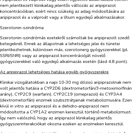
nem jelentkezett klinikailag jelentős változás az aripiprazol
koncentrációiban, ezért nincs szükség az adag módosítására az
aripiprazol és a valproát vagy a lítium egyidejű alkalmazásakor.
Szerotonin-szindróma
Szerotonin-szindrómás esetekről számoltak be aripiprazolt szedő
betegeknél. Ennek az állapotnak a lehetséges jelei és tünetei
jelentkezhetnek, különösen más, szerotonerg gyógyszerekkel (pl.
SSRI/SNRI) vagy az aripiprazol koncentrációját növelő
gyógyszerekkel való egyidejű alkalmazás esetén (lásd 4.8 pont).
Az aripiprazol lehetséges hatása egyéb gyógyszerekre
Klinikai vizsgálatokban a napi 10‑30 mg dózisú aripiprazolnak nem
volt jelentős hatása a CYP2D6 (dextrometorfán/3‑metoximorfinán
arány), CYP2C9 (warfarin), CYP2C19 (omeprazol) és CYP3A4
(dextrometorfán) enzimek szubsztrátjainak metabolizmusára. Ezen
kívül
in vitro
az aripiprazol és a dehidro‑aripiprazol nem
módosította a CYP1A2 enzimen keresztül történő metabolizmust.
Így nem valószínű, hogy az aripiprazol klinikailag jelentős
gyógyszerinterakciókat okozna ezeken az enzimeken keresztül.