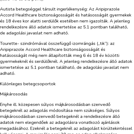
Autista betegséggel társult ingerlékenység:
Az Aripiprazole
Accord Healthcare biztonságosságát és hatásosságát gyermekek
és 18 éves kor alatti serdülők esetében nem igazolták. A jelenleg
rendelkezésre álló adatok ismertetése az 5.1 pontban található,
de adagolási javaslat nem adható.
Tourette- szindrómával összefüggő izomrángás („tik”):
az
Aripiprazole Accord Healthcare biztonságosságát és
hatásosságát
még nem állapították meg 6 és 18 év közötti
gyermekeknél és serdülőknél. A jelenleg rendelkezésre álló adatok
ismertetése az 5.1 pontban található, de adagolási javaslat nem
adható.
Különleges betegcsoportok
Májkárosodás
Enyhe ill. közepesen súlyos májkárosodásban szenvedő
betegeknél az adagolás módosítása nem szükséges. Súlyos
májkárosodásban szenvedő betegeknél a rendelkezésre álló
adatok nem elegendőek az adagolásra vonatkozó ajánlások
megadásához. Ezeknél a betegeknél az adagolást körültekintéssel