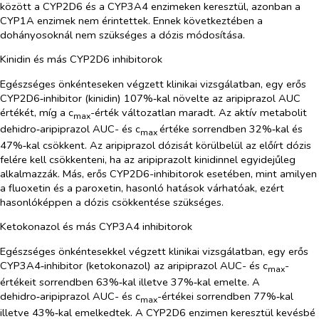
között a CYP2D6 és a CYP3A4 enzimeken keresztül, azonban a
CYP1A enzimek nem érintettek. Ennek következtében a
dohányosoknál nem szükséges a dózis módosítása.
Kinidin és más CYP2D6 inhibitorok
Egészséges önkénteseken végzett klinikai vizsgálatban, egy erős
CYP2D6‑inhibitor (kinidin) 107%‑kal növelte az aripiprazol AUC
értékét, míg a c
-érték változatlan maradt. Az aktív metabolit
max
dehidro‑aripiprazol AUC- és c
értéke sorrendben 32%‑kal és
max
47%‑kal csökkent. Az aripiprazol dózisát körülbelül az előírt dózis
felére kell csökkenteni, ha az aripiprazolt kinidinnel egyidejűleg
alkalmazzák. Más, erős CYP2D6-inhibitorok esetében, mint amilyen
a fluoxetin és a paroxetin, hasonló hatások várhatóak, ezért
hasonlóképpen a dózis csökkentése szükséges.
Ketokonazol és más CYP3A4 inhibitorok
Egészséges önkéntesekkel végzett klinikai vizsgálatban, egy erős
CYP3A4‑inhibitor (ketokonazol) az aripiprazol AUC- és c
-
max
értékeit sorrendben 63%‑kal illetve 37%‑kal emelte. A
dehidro‑aripiprazol AUC- és c
-értékei sorrendben 77%‑kal
max
illetve 43%‑kal emelkedtek. A CYP2D6 enzimen keresztül kevésbé