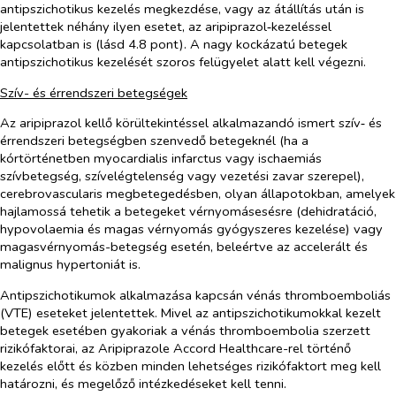
antipszichotikus kezelés megkezdése, vagy az átállítás után is
jelentettek néhány ilyen esetet, az aripiprazol‑kezeléssel
kapcsolatban is (lásd 4.8 pont). A nagy kockázatú betegek
antipszichotikus kezelését szoros felügyelet alatt kell végezni.
Szív- és érrendszeri betegségek
Az aripiprazol kellő körültekintéssel alkalmazandó ismert szív‑ és
érrendszeri betegségben szenvedő betegeknél (ha a
kórtörténetben myocardialis infarctus vagy ischaemiás
szívbetegség, szívelégtelenség vagy vezetési zavar szerepel),
cerebrovascularis megbetegedésben, olyan állapotokban, amelyek
hajlamossá tehetik a betegeket vérnyomásesésre (dehidratáció,
hypovolaemia és magas vérnyomás gyógyszeres kezelése) vagy
magasvérnyomás-betegség esetén, beleértve az accelerált és
malignus hypertoniát is.
Antipszichotikumok alkalmazása kapcsán vénás thromboemboliás
(VTE) eseteket jelentettek. Mivel az antipszichotikumokkal kezelt
betegek esetében gyakoriak a vénás thromboembolia szerzett
rizikófaktorai, az Aripiprazole Accord Healthcare-rel történő
kezelés előtt és közben minden lehetséges rizikófaktort meg kell
határozni, és megelőző intézkedéseket kell tenni.