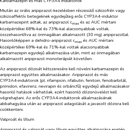
Karbamazepin és más CYP3A4 induktorok
Miután az orális aripiprazol-kezelésben részesülő szkizofrén vagy
szkizoaffektív betegeknek egyidejűleg erős CYP3A4-induktor
karbamazepint adtak, az aripiprazol c
és az AUC mértani
max
középértékei 68%‑kal és 73%‑kal alacsonyabbak voltak,
összehasonlítva az önmagában alkalmazott (30 mg) aripiprazollal.
Hasonlóképpen a dehidro-aripiprazol c
és AUC mértani
max
középértékei 69%-kal és 71%-kal voltak alacsonyabbak
karbamazepin egyidejű alkalmazása után, mint az önmagában
alkalmazott aripiprazol monoterápiát követően.
Az aripiprazol dózisát kétszeresére kell növelni karbamazepin és
aripiprazol együttes alkalmazásakor. Aripiprazol és más
CYP3A4‑induktorok (pl. rifampicin, rifabutin, fenitoin, fenobarbitál,
primidon, efavirenz, nevirapin és orbáncfű) egyidejű alkalmazásakor
hasonló hatások várhatóak, ezért hasonló dózisnövelést kell
végrehajtani. Az erős CYP3A4‑induktorok alkalmazásának
abbahagyása után az aripiprazol adagolását a javasolt dózisra kell
csökkenteni.
Valproát és lítium
Aripiprazol és valproát vagy lítium együttes alkalmazása esetén