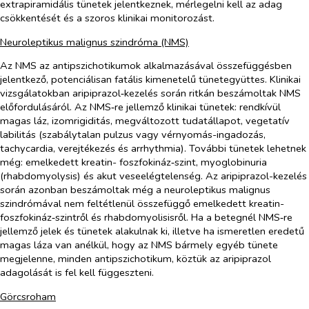
extrapiramidális tünetek jelentkeznek, mérlegelni kell az adag
csökkentését és a szoros klinikai monitorozást.
Neuroleptikus malignus szindróma (NMS)
Az NMS az antipszichotikumok alkalmazásával összefüggésben
jelentkező, potenciálisan fatális kimenetelű tünetegyüttes. Klinikai
vizsgálatokban aripiprazol‑kezelés során ritkán beszámoltak NMS
előfordulásáról. Az NMS‑re jellemző klinikai tünetek: rendkívül
magas láz, izomrigiditás, megváltozott tudatállapot, vegetatív
labilitás (szabálytalan pulzus vagy vérnyomás-ingadozás,
tachycardia, verejtékezés és arrhythmia). További tünetek lehetnek
még: emelkedett kreatin- foszfokináz‑szint, myoglobinuria
(rhabdomyolysis) és akut veseelégtelenség. Az aripiprazol-kezelés
során azonban beszámoltak még a neuroleptikus malignus
szindrómával nem feltétlenül összefüggő emelkedett kreatin-
foszfokináz‑szintről és rhabdomyolisisről. Ha a betegnél NMS‑re
jellemző jelek és tünetek alakulnak ki, illetve ha ismeretlen eredetű
magas láza van anélkül, hogy az NMS bármely egyéb tünete
megjelenne, minden antipszichotikum, köztük az aripiprazol
adagolását is fel kell függeszteni.
Görcsroham