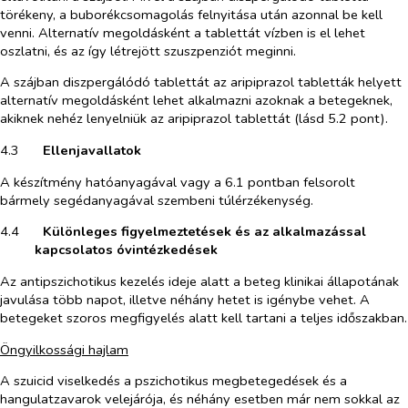
törékeny, a buborékcsomagolás felnyitása után azonnal be kell
venni. Alternatív megoldásként a tablettát vízben is el lehet
oszlatni, és az így létrejött szuszpenziót meginni.
A szájban diszpergálódó tablettát az aripiprazol tabletták helyett
alternatív megoldásként lehet alkalmazni azoknak a betegeknek,
akiknek nehéz lenyelniük az aripiprazol tablettát (lásd 5.2 pont).
4.3​
Ellenjavallatok
A készítmény hatóanyagával vagy a 6.1 pontban felsorolt
bármely segédanyagával szembeni túlérzékenység.
4.4​
Különleges figyelmeztetések és az alkalmazással
kapcsolatos óvintézkedések
Az antipszichotikus kezelés ideje alatt a beteg klinikai állapotának
javulása több napot, illetve néhány hetet is igénybe vehet. A
betegeket szoros megfigyelés alatt kell tartani a teljes időszakban.
Öngyilkossági hajlam
A szuicid viselkedés a pszichotikus megbetegedések és a
hangulatzavarok velejárója, és néhány esetben már nem sokkal az