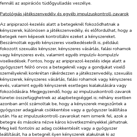
fennáll az aspirációs tüdőgyulladás veszélye.
Patológiás játékszenvedély és egyéb impulzuskontroll-zavarok
Az aripiprazol-kezelés alatt a betegeknél fokozódhatnak a
kényszerek, különösen a játékszenvedély, és előfordulhat, hogy a
betegek nem képesek kontrollálni ezeket a kényszereket.
Beszámoltak egyéb kényszeres viselkedésekről is, például:
fokozott szexuális kényszer, kényszeres vásárlás, falási rohamok
vagy kényszeres evés, valamint egyéb impulzív-kompulzív
viselkedések. Fontos, hogy az aripiprazol-kezelés ideje alatt a
gyógyszert felíró orvos a betegeknél vagy a gondjukat viselő
személyeknél konkrétan rákérdezzen a játékszenvedély, szexuális
kényszerek, kényszeres vásárlás, falási rohamok vagy kényszeres
evés, valamint egyéb kényszerek esetleges kialakulására vagy
fokozódására. Megjegyzendő, hogy az impulzuskontroll-zavarok
tünetei összefügghetnek az alapbetegséggel is; néhány esetben
azonban arról számoltak be, hogy a kényszerek megszűntek a
gyógyszer adagjának csökkentése vagy a gyógyszer leállítása
után. Ha az impulzuskontroll-zavarokat nem ismerik fel, azok a
betegre és másokra nézve káros következményekkel járhatnak.
Meg kell fontolni az adag csökkentését vagy a gyógyszer
leállítását, ha a betegnél ilyen kényszerek alakulnak ki az