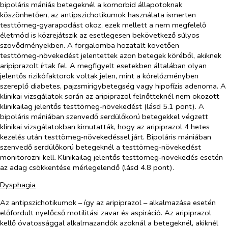
bipoláris mániás betegeknél a komorbid állapotoknak
köszönhetően, az antipszichotikumok használata ismerten
testtömeg‑gyarapodást okoz, ezek mellett a nem megfelelő
életmód is közrejátszik az esetlegesen bekövetkező súlyos
szövődményekben. A forgalomba hozatalt követően
testtömeg‑növekedést jelentettek azon betegek köréből, akiknek
aripiprazolt írtak fel. A megfigyelt esetekben általában olyan
jelentős rizikófaktorok voltak jelen, mint a kórelőzményben
szereplő diabetes, pajzsmirigybetegség vagy hipofízis adenoma. A
klinikai vizsgálatok során az aripiprazol felnőtteknél nem okozott
klinikailag jelentős testtömeg‑növekedést (lásd 5.1 pont). A
bipoláris mániában szenvedő serdülőkorú betegekkel végzett
klinikai vizsgálatokban kimutatták, hogy az aripiprazol 4 hetes
kezelés után testtömeg‑növekedéssel járt. Bipoláris mániában
szenvedő serdülőkorú betegeknél a testtömeg‑növekedést
monitorozni kell. Klinikailag jelentős testtömeg‑növekedés esetén
az adag csökkentése mérlegelendő (lásd 4.8 pont).
Dysphagia
Az antipszichotikumok – így az aripiprazol – alkalmazása esetén
előfordult nyelőcső motilitási zavar és aspiráció. Az aripiprazol
kellő óvatossággal alkalmazandók azoknál a betegeknél, akiknél