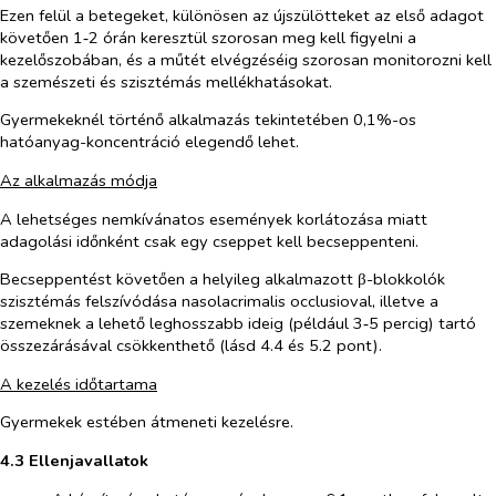
Ezen felül a betegeket, különösen az újszülötteket az első adagot
követően 1‑2 órán keresztül szorosan meg kell figyelni a
kezelőszobában, és a műtét elvégzéséig szorosan monitorozni kell
a szemészeti és szisztémás mellékhatásokat.
Gyermekeknél történő alkalmazás tekintetében 0,1%-os
hatóanyag-koncentráció elegendő lehet.
Az alkalmazás módja
A lehetséges nemkívánatos események korlátozása miatt
adagolási időnként csak egy cseppet kell becseppenteni.
Becseppentést követően a helyileg alkalmazott β-blokkolók
szisztémás felszívódása nasolacrimalis occlusioval, illetve a
szemeknek a lehető leghosszabb ideig (például 3‑5 percig) tartó
összezárásával csökkenthető (lásd 4.4 és 5.2 pont).
A kezelés időtartama
Gyermekek estében átmeneti kezelésre.
4.3 Ellenjavallatok