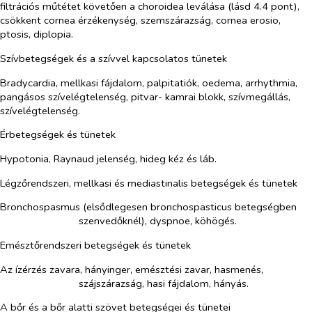
filtrációs műtétet követően a choroidea leválása (lásd 4.4 pont),
csökkent cornea érzékenység, szemszárazság, cornea erosio,
ptosis, diplopia.
Szívbetegségek és a szívvel kapcsolatos tünetek
Bradycardia, mellkasi fájdalom, palpitatiók, oedema, arrhythmia,
pangásos szívelégtelenség, pitvar- kamrai blokk, szívmegállás,
szívelégtelenség.
Érbetegségek és tünetek
Hypotonia, Raynaud jelenség, hideg kéz és láb.
Légzőrendszeri, mellkasi és mediastinalis betegségek és tünetek
Bronchospasmus (elsődlegesen bronchospasticus betegségben
szenvedőknél), dyspnoe, köhögés.
Emésztőrendszeri betegségek és tünetek
Az ízérzés zavara, hányinger, emésztési zavar, hasmenés,
szájszárazság, hasi fájdalom, hányás.
A bőr és a bőr alatti szövet betegségei és tünetei