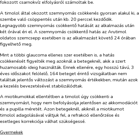
fokozott csarnokvíz elfolyásról számoltak be.
A timolol által okozott szemnyomás csökkenés gyorsan alakul ki, a
szembe való csöppentés után kb. 20 perccel kezdődik.
Legnagyobb szemnyomás csökkentő hatását az alkalmazás után
két órával éri el. A szemnyomás csökkentő hatás az Arutimol
oldatos szemcsepp esetében is az alkalmazást követő 24 órában
figyelhető meg.
Mint a többi glaucoma ellenes szer esetében is, a hatás
csökkenését figyelték meg azoknál a betegeknél, akik a szert
huzamosabb ideig használták. Ennek ellenére, egy hosszú távú, 3
éves időszakot felölelő, 164 beteget érintő vizsgálatban nem
találtak jelentős változást a szemnyomás értékekben, miután azok
a kezelés bevezetésével stabilizálódtak.
A miotikumokkal ellentétben a timolol úgy csökkenti a
szemnyomást, hogy nem befolyásolja jelentősen az akkomodációt
és a pupilla méretét. Azon betegeknél, akiknél a miotikumot
timolol adagolásával váltjuk fel, a refrakció ellenőrzése és
esetleges korrekciója válhat szükségessé.
Gyermekek