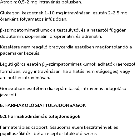
Atropin: 0,5-2 mg intravénás bólusban.
Glukagon: kezdetnek 1-10 mg intravénásan, ezután 2-2,5 mg
óránként folyamatos infúzióban.
β-szimpatomimetikumok a testsúlytól és a hatástól függően:
dobutamin, izoprenalin, orciprenalin, és adrenalin.
Kezelésre nem reagáló bradycardia esetében megfontolandó a
pacemaker kezelés.
Légúti görcs esetén β
-szimpatomimetikumok adhatók (aeroszol
2
formában, vagy intravénásan, ha a hatás nem elégséges) vagy
aminofillin intravénásan.
Görcsroham esetében diazepám lassú, intravénás adagolása
javasolt.
5. FARMAKOLÓGIAI TULAJDONSÁGOK
5.1 Farmakodinámiás tulajdonságok
Farmaterápiás csoport:
Glaucoma elleni készítmények és
pupillaszűkítők- béta-receptor blokkoló szerek