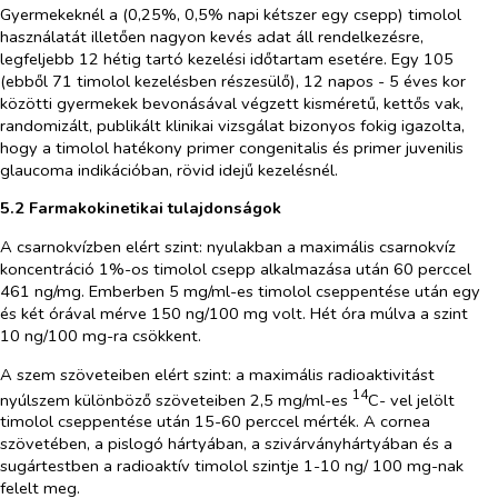
Gyermekeknél a (0,25%, 0,5% napi kétszer egy csepp) timolol
használatát illetően nagyon kevés adat áll rendelkezésre,
legfeljebb 12 hétig tartó kezelési időtartam esetére. Egy 105
(ebből 71 timolol kezelésben részesülő), 12 napos - 5 éves kor
közötti gyermekek bevonásával végzett kisméretű, kettős vak,
randomizált, publikált klinikai vizsgálat bizonyos fokig igazolta,
hogy a timolol hatékony primer congenitalis és primer juvenilis
glaucoma indikációban, rövid idejű kezelésnél.
5.2 Farmakokinetikai tulajdonságok
A csarnokvízben elért szint: nyulakban a maximális csarnokvíz
koncentráció 1%-os timolol csepp alkalmazása után 60 perccel
461 ng/mg. Emberben 5 mg/ml-es timolol cseppentése után egy
és két órával mérve 150 ng/100 mg volt. Hét óra múlva a szint
10 ng/100 mg-ra csökkent.
A szem szöveteiben elért szint: a maximális radioaktivitást
14
nyúlszem különböző szöveteiben 2,5 mg/ml-es
C- vel jelölt
timolol cseppentése után 15-60 perccel mérték. A cornea
szövetében, a pislogó hártyában, a szivárványhártyában és a
sugártestben a radioaktív timolol szintje 1-10 ng/ 100 mg-nak
felelt meg.