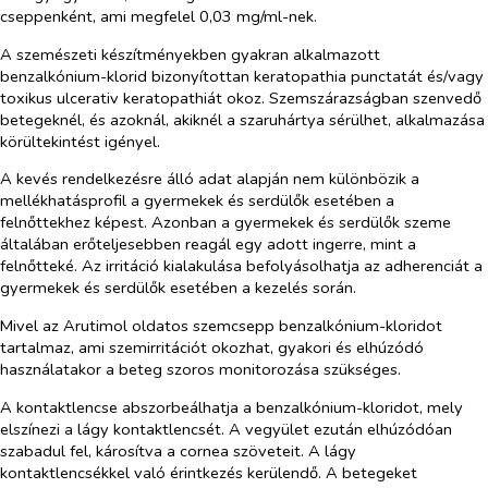
cseppenként, ami megfelel 0,03 mg/ml-nek.
A szemészeti készítményekben gyakran alkalmazott
benzalkónium-klorid bizonyítottan keratopathia punctatát és/vagy
toxikus ulcerativ keratopathiát okoz. Szemszárazságban szenvedő
betegeknél, és azoknál, akiknél a szaruhártya sérülhet, alkalmazása
körültekintést igényel.
A kevés rendelkezésre álló adat alapján nem különbözik a
mellékhatásprofil a gyermekek és serdülők esetében a
felnőttekhez képest. Azonban a gyermekek és serdülők szeme
általában erőteljesebben reagál egy adott ingerre, mint a
felnőtteké. Az irritáció kialakulása befolyásolhatja az adherenciát a
gyermekek és serdülők esetében a kezelés során.
Mivel az Arutimol oldatos szemcsepp benzalkónium-kloridot
tartalmaz, ami szemirritációt okozhat, gyakori és elhúzódó
használatakor a beteg szoros monitorozása szükséges.
A kontaktlencse abszorbeálhatja a benzalkónium-kloridot, mely
elszínezi a lágy kontaktlencsét. A vegyület ezután elhúzódóan
szabadul fel, károsítva a cornea szöveteit. A lágy
kontaktlencsékkel való érintkezés kerülendő. A betegeket