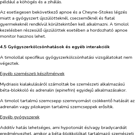
például a köhögés és a zihálás.
Az esetlegesen bekövetkező apnoe és a Cheyne-Stokes légzés
miatt a gyógyszert újszülötteknél, csecsemőknél és fiatal
gyermekeknél rendkívül körültekintően kell alkalmazni. A timolol
kezelésben részesülő újszülöttek esetében a hordozható apnoe
monitor hasznos lehet.
4.5 Gyógyszerkölcsönhatások és egyéb interakciók
A timolollal specifikus gyógyszerkölcsönhatási vizsgálatokat nem
végeztek.
Egyéb szemészeti készítmények
Mydriasis kialakulásáról számoltak be szemészeti alkalmazású
béta-blokkoló és adrenalin (epinefrin) egyidejű alkalmazásakor.
A timolol tartalmú szemcsepp szemnyomást csökkentő hatását az
adrenalin vagy pilokarpin tartalmú szemcseppek erősítik.
Egyéb gyógyszerek
Additív hatás lehetséges, ami hypotoniát és/vagy bradycardiát
eredményezhet, amikor a béta-blokkolókat tartalmazó szemészeti