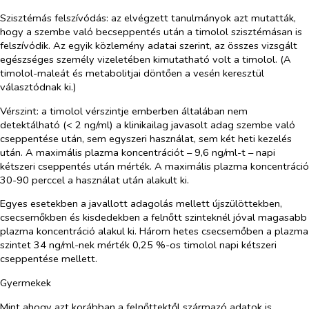
Szisztémás felszívódás: az elvégzett tanulmányok azt mutatták,
hogy a szembe való becseppentés után a timolol szisztémásan is
felszívódik. Az egyik közlemény adatai szerint, az összes vizsgált
egészséges személy vizeletében kimutatható volt a timolol. (A
timolol-maleát és metabolitjai döntően a vesén keresztül
választódnak ki.)
Vérszint: a timolol vérszintje emberben általában nem
detektálható (< 2 ng/ml) a klinikailag javasolt adag szembe való
cseppentése után, sem egyszeri használat, sem két heti kezelés
után. A maximális plazma koncentrációt – 9,6 ng/ml-t – napi
kétszeri cseppentés után mérték. A maximális plazma koncentráció
30-90 perccel a használat után alakult ki.
Egyes esetekben a javallott adagolás mellett újszülöttekben,
csecsemőkben és kisdedekben a felnőtt szinteknél jóval magasabb
plazma koncentráció alakul ki. Három hetes csecsemőben a plazma
szintet 34 ng/ml-nek mérték 0,25 %-os timolol napi kétszeri
cseppentése mellett.
Gyermekek
Mint ahogy azt korábban a felnőttektől származó adatok is