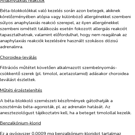
Anaphylaxiás reakciók
Béta-blokkolókkal való kezelés során azon betegek, akiknek
kórelőzményében atópia vagy különböző allergénekkel szembeni
súlyos anaphylaxiás reakció szerepel, az ilyen allergénekkel
szembeni ismételt találkozás esetén fokozott allergiás reakciót
tapasztalhatnak, valamint előfordulhat, hogy nem reagálnak az
anaphylaxiás reakciók kezelésére használt szokásos dózisú
adrenalinra.
Choroidea-leválás
Filtrációs műtétet követően alkalmazott szembelnyomás-
csökkentő szerek (pl. timolol, acetazolamid) adásakor choroidea
leválást észleltek.
Műtéti érzéstelenítés
A béta-blokkoló szemészeti készítmények gátolhatják a
szisztémás béta-agonisták, pl. az adrenalin hatását. Az
aneszteziológust tájékoztatni kell, ha a beteget timolollal kezelik.
Benzalkónium-klorid
Ez a gyógyszer 0,0009 mg benzalkónium-kloridot tartalmaz