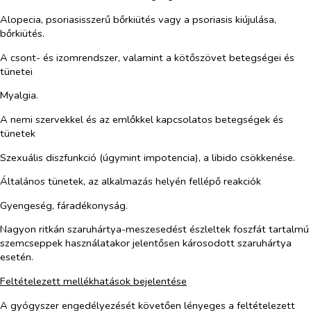
Alopecia, psoriasisszerű bőrkiütés vagy a psoriasis kiújulása,
bőrkiütés.
A csont- és izomrendszer, valamint a kötőszövet betegségei és
tünetei
Myalgia.
A nemi szervekkel és az emlőkkel kapcsolatos betegségek és
tünetek
Szexuális diszfunkció (úgymint impotencia), a libido csökkenése.
Általános tünetek, az alkalmazás helyén fellépő reakciók
Gyengeség, fáradékonyság.
Nagyon ritkán szaruhártya-meszesedést észleltek foszfát tartalmú
szemcseppek használatakor jelentősen károsodott szaruhártya
esetén.
Feltételezett mellékhatások bejelentése
A gyógyszer engedélyezését követően lényeges a feltételezett