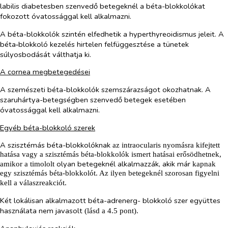
labilis diabetesben szenvedő betegeknél a béta-blokkolókat
fokozott óvatossággal kell alkalmazni.
A béta-blokkolók szintén elfedhetik a hyperthyreoidismus jeleit. A
béta‑blokkoló kezelés hirtelen felfüggesztése a tünetek
súlyosbodását válthatja ki.
A cornea megbetegedései
A szemészeti béta-blokkolók szemszárazságot okozhatnak. A
szaruhártya-betegségben szenvedő betegek esetében
óvatossággal kell alkalmazni.
Egyéb béta-blokkoló szerek
A szisztémás béta-blokkolóknak
az intraocularis nyomásra kifejtett
hatása vagy a szisztémás béta-blokkolók ismert hatásai erősödhetnek,
olyan betegeknél alkalmazzák, akik már
amikor a timololt
kapnak
egy szisztémás béta-blokkolót. Az ilyen betegeknél szorosan figyelni
kell a válaszreakciót.
Két lokálisan alkalmazott béta-adrenerg- blokkoló szer együttes
használata nem javasolt
(lásd a 4.5 pont).