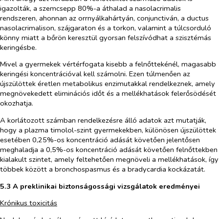
igazolták, a szemcsepp 80%-a áthalad a nasolacrimalis
rendszeren, ahonnan az orrnyálkahártyán, conjunctiván, a ductus
nasolacrimalison, szájgaraton és a torkon, valamint a túlcsorduló
könny miatt a bőrön keresztül gyorsan felszívódhat a szisztémás
keringésbe.
Mivel a gyermekek vértérfogata kisebb a felnőttekénél, magasabb
keringési koncentrációval kell számolni. Ezen túlmenően az
újszülöttek éretlen metabolikus enzimutakkal rendelkeznek, amely
megnövekedett eliminációs időt és a mellékhatások felerősödését
okozhatja.
A korlátozott számban rendelkezésre álló adatok azt mutatják,
hogy a plazma timolol-szint gyermekekben, különösen újszülöttek
esetében 0,25%-os koncentráció adását követően jelentősen
meghaladja a 0,5%-os koncentráció adását követően felnőttekben
kialakult szintet, amely feltehetően megnöveli a mellékhatások, így
többek között a bronchospasmus és a bradycardia kockázatát.
5.3 A preklinikai biztonságossági
vizsgálatok eredményei
Krónikus toxicitás