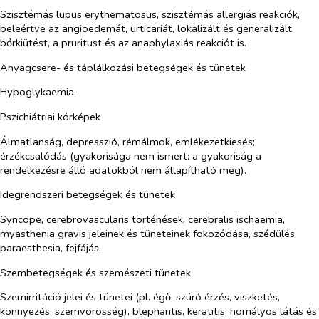
Szisztémás lupus erythematosus, szisztémás allergiás reakciók,
beleértve az angioedemát, urticariát, lokalizált és generalizált
bőrkiütést, a pruritust és az anaphylaxiás reakciót is.
Anyagcsere- és táplálkozási betegségek és tünetek
Hypoglykaemia.
Pszichiátriai kórképek
Álmatlanság, depresszió, rémálmok, emlékezetkiesés;
érzékcsalódás (gyakorisága nem ismert: a gyakoriság a
rendelkezésre álló adatokból nem állapítható meg).
Idegrendszeri betegségek és tünetek
Syncope, cerebrovascularis történések, cerebralis ischaemia,
myasthenia gravis jeleinek és tüneteinek fokozódása, szédülés,
paraesthesia, fejfájás.
Szembetegségek és szemészeti tünetek
Szemirritáció jelei és tünetei (pl. égő, szúró érzés, viszketés,
könnyezés, szemvörösség), blepharitis, keratitis, homályos látás és