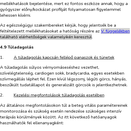
mellékhatások bejelentése, mert ez fontos eszköze annak, hogy a
gyógyszer előny/kockázat profilját folyamatosan figyelemmel
lehessen kísérni.
Az egészségügyi szakembereket kérjük, hogy jelentsék be a
feltételezett mellékhatásokat a hatóság részére az
V. füg
g
elékben
található elérhetőségek valamelyikén keresztül
.
4.9 Túladagolás
1.​
A túladagolás kapcsán fellépő panaszok és tünetek
A túladagolás súlyos vérnyomáseséshez vezethet,
szívelégtelenség, cardiogen sokk, bradycardia, egyes esetekben
szívmegállás léphet fel. Ezen kívül légszomj, légúti görcs, hányás,
beszűkült tudatállapot és generalizált görcsök is jelentkezhetnek.
2.​
Kezelési megfontolások túladagolás esetében
Az általános megfontolásokon túl a beteg vitális paramétereinek
monitorozása és szükség esetén rendezése szükséges intenzív
terápiás körülmények között. Az itt következő hatóanyagok
használhatók fel ellenanyagként: