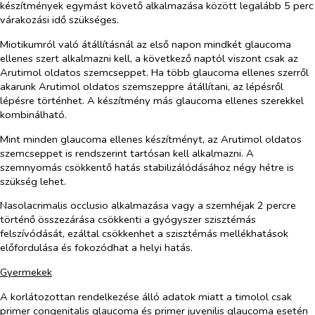
készítmények egymást követő alkalmazása között legalább 5 perc
várakozási idő szükséges.
Miotikumról való átállításnál az első napon mindkét glaucoma
ellenes szert alkalmazni kell, a következő naptól viszont csak az
Arutimol oldatos szemcseppet. Ha több glaucoma ellenes szerről
akarunk Arutimol oldatos szemszeppre átállítani, az lépésről
lépésre történhet. A készítmény más glaucoma ellenes szerekkel
kombinálható.
Mint minden glaucoma ellenes készítményt, az
Arutimol oldatos
szemcseppet is rendszerint tartósan kell alkalmazni. A
szemnyomás csökkentő hatás stabilizálódásához négy hétre is
szükség lehet.
Nasolacrimalis occlusio alkalmazása vagy a szemhéjak 2 percre
történő összezárása csökkenti a gyógyszer szisztémás
felszívódását, ezáltal csökkenhet a szisztémás mellékhatások
előfordulása és fokozódhat a helyi hatás.
Gyermekek
A korlátozottan rendelkezése álló adatok miatt a timolol csak
primer congenitalis glaucoma és primer juvenilis glaucoma esetén