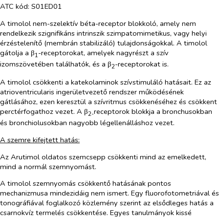
ATC kód: S01ED01
A timolol nem-szelektív béta-receptor blokkoló, amely nem
rendelkezik szignifikáns intrinszik szimpatomimetikus, vagy helyi
érzéstelenítő (membrán stabilizáló) tulajdonságokkal. A timolol
gátolja a β
-receptorokat, amelyek nagyrészt a szív
1
izomszövetében találhatók, és a β
-receptorokat is.
2
A timolol csökkenti a katekolaminok szívstimuláló hatásait. Ez az
atrioventricularis ingerületvezető rendszer működésének
gátlásához, ezen keresztül a szívritmus csökkenéséhez és csökkent
perctérfogathoz vezet. A β
receptorok blokkja a bronchusokban
2-
és bronchiolusokban nagyobb légellenálláshoz vezet.
A szemre kifejtett hatás:
Az Arutimol oldatos szemcsepp csökkenti mind az emelkedett,
mind a normál szemnyomást.
A timolol szemnyomás csökkentő hatásának pontos
mechanizmusa mindezidáig nem ismert. Egy fluorofotometriával és
tonográfiával foglalkozó közlemény szerint az elsődleges hatás a
csarnokvíz termelés csökkentése. Egyes tanulmányok kissé