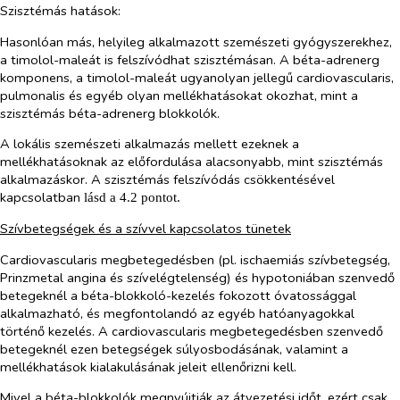
Szisztémás hatások:
Hasonlóan más, helyileg alkalmazott szemészeti gyógyszerekhez,
a timolol-maleát is felszívódhat szisztémásan. A béta-adrenerg
komponens, a timolol-maleát ugyanolyan jellegű cardiovascularis,
pulmonalis és egyéb olyan mellékhatásokat okozhat, mint a
szisztémás béta-adrenerg blokkolók.
A lokális szemészeti alkalmazás mellett ezeknek a
mellékhatásoknak az előfordulása alacsonyabb, mint szisztémás
alkalmazáskor. A szisztémás felszívódás csökkentésével
kapcsolatban
lásd a 4.2 pontot.
Szívbetegségek és a szívvel kapcsolatos tünetek
Cardiovascularis megbetegedésben (pl. ischaemiás szívbetegség,
Prinzmetal angina és szívelégtelenség) és hypotoniában szenvedő
betegeknél a béta-blokkoló-kezelés fokozott óvatossággal
alkalmazható, és megfontolandó az egyéb hatóanyagokkal
történő kezelés. A cardiovascularis megbetegedésben szenvedő
betegeknél ezen betegségek súlyosbodásának, valamint a
mellékhatások kialakulásának jeleit ellenőrizni kell.
Mivel a béta-blokkolók megnyújtják az átvezetési időt, ezért csak