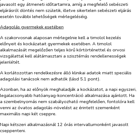
javasolt egy átmeneti időtartamra, amíg a megfelelő sebészeti
eljárásról döntés nem születik, illetve sikertelen sebészeti eljárás
esetén további lehetőségek mérlegeléséig.
Adagolás gyermekek esetében
A szakorvosnak alaposan mérlegelnie kell a timolol kezelés
előnyeit és kockázatait gyermekek esetében. A timolol
alkalmazását megelőzően teljes körű kórtörténettel és orvosi
vizsgálattal kell alátámasztani a szisztémás rendellenességek
jelenlétét.
A korlátozottan rendelkezésre álló klinikai adatok miatt speciális
adagolási tanácsok nem adhatók (lásd 5.1 pont).
Azonban, ha az előnyök meghaladják a kockázatot, a napi egyszeri,
legalacsonyabb hatóanyag-koncentráció alkalmazása ajánlott. Ha
a szembelnyomás nem szabályozható megfelelően, fontolóra kell
venni az óvatos adagolás-növelést az érintett szemenként
maximális napi két cseppre.
Napi kétszeri alkalmazásnál 12 órás intervallumonként javasolt
cseppenteni.