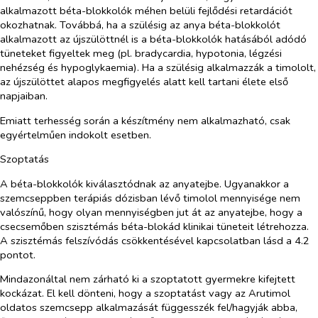
alkalmazott béta-blokkolók méhen belüli fejlődési retardációt
okozhatnak. Továbbá, ha a szülésig az anya béta-blokkolót
alkalmazott az újszülöttnél is a béta-blokkolók hatásából adódó
tüneteket figyeltek meg (pl. bradycardia, hypotonia, légzési
nehézség és hypoglykaemia). Ha a szülésig alkalmazzák a timololt,
az újszülöttet alapos megfigyelés alatt kell tartani élete első
napjaiban.
Emiatt terhesség során a készítmény nem alkalmazható, csak
egyértelműen indokolt esetben.
Szoptatás
A béta-blokkolók kiválasztódnak az anyatejbe. Ugyanakkor a
szemcseppben terápiás dózisban lévő timolol mennyisége nem
valószínű, hogy olyan mennyiségben jut át az anyatejbe, hogy a
csecsemőben szisztémás béta-blokád klinikai tüneteit létrehozza.
A szisztémás felszívódás csökkentésével kapcsolatban lásd a 4.2
pontot.
Mindazonáltal nem zárható ki a szoptatott gyermekre kifejtett
kockázat. El kell dönteni, hogy a szoptatást vagy az Arutimol
oldatos szemcsepp alkalmazását függesszék fel/hagyják abba,