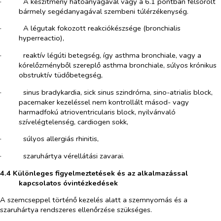
·​
A készítmény hatóanyagával vagy a 6.1 pontban felsorolt
bármely segédanyagával szembeni túlérzékenység.
·​
A légutak fokozott reakciókészsége (bronchialis
hyperreactio),
·​
reaktív légúti betegség, így asthma bronchiale, vagy a
kórelőzményből szereplő asthma bronchiale, súlyos krónikus
obstruktív tüdőbetegség,
·​
sinus bradykardia, sick sinus szindróma, sino-atrialis block,
pacemaker kezeléssel nem kontrollált másod- vagy
harmadfokú atrioventricularis block, nyilvánvaló
szívelégtelenség, cardiogen sokk,
·​
súlyos allergiás rhinitis,
·​
szaruhártya vérellátási zavarai.
4.4 Különleges figyelmeztetések és az alkalmazással
kapcsolatos óvintézkedések
A szemcseppel történő kezelés alatt a szemnyomás és a
szaruhártya rendszeres ellenőrzése szükséges.