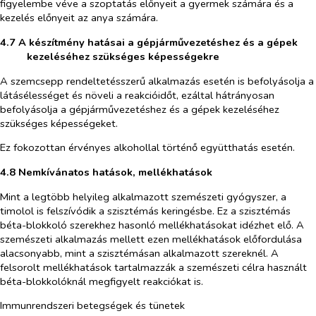
figyelembe véve a szoptatás előnyeit a gyermek számára és a
kezelés előnyeit az anya számára.
4.7 A készítmény hatásai a gépjárművezetéshez és a gépek
kezeléséhez szükséges képességekre
A szemcsepp rendeltetésszerű alkalmazás esetén is befolyásolja a
látásélességet és növeli a reakcióidőt, ezáltal hátrányosan
befolyásolja a gépjárművezetéshez és a gépek kezeléséhez
szükséges képességeket.
Ez fokozottan érvényes alkohollal történő együtthatás esetén.
4.8 Nemkívánatos hatások, mellékhatások
Mint a legtöbb helyileg alkalmazott szemészeti gyógyszer, a
timolol is felszívódik a szisztémás keringésbe. Ez a szisztémás
béta-blokkoló szerekhez hasonló mellékhatásokat idézhet elő. A
szemészeti alkalmazás mellett ezen mellékhatások előfordulása
alacsonyabb, mint a szisztémásan alkalmazott szereknél. A
felsorolt mellékhatások tartalmazzák a szemészeti célra használt
béta-blokkolóknál megfigyelt reakciókat is.
Immunrendszeri betegségek és tünetek