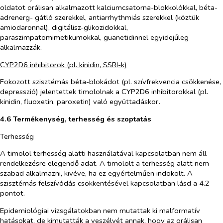
oldatot orálisan alkalmazott kalciumcsatorna-blokkolókkal, béta-
adrenerg- gátló szerekkel, antiarrhythmiás szerekkel (köztük
amiodaronnal), digitálisz-glikozidokkal,
paraszimpatomimetikumokkal, guanetidinnel egyidejűleg
alkalmazzák.
CYP2D6 inhibitorok (pl. kinidin, SSRI-k)
Fokozott szisztémás béta-blokádot (pl. szívfrekvencia csökkenése,
depresszió) jelentettek timololnak a CYP2D6 inhibitorokkal (pl.
kinidin, fluoxetin, paroxetin) való együttadáskor
.
4.6 Termékenység, terhesség és szoptatás
Terhesség
A timolol terhesség alatti használatával kapcsolatban nem áll
rendelkezésre elegendő adat. A timololt a terhesség alatt nem
szabad alkalmazni, kivéve, ha ez egyértelműen indokolt. A
szisztémás felszívódás csökkentésével kapcsolatban lásd a 4.2
pontot.
Epidemiológiai vizsgálatokban nem mutattak ki malformatív
hatásokat, de kimutatták a veszélyét annak, hogy az orálisan