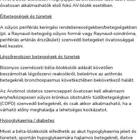
óvatosan alkalmazhatók első fokú AV-blokk esetében.
Érbetegségek és tünetek
A súlyos perifériás keringési rendellenességekben/betegségekben
(pl. a Raynaud-betegség súlyos formái vagy Raynaud-szindróma,
perifériás artériás érszűkület) szenvedő betegeket óvatossággal
kell kezelni.
Légzőrendszeri betegségek és tünetek
Bizonyos szemészeti béta-blokkolók adását követően
beszámoltak légzőszervi reakciókról, beleértve az asthmás
betegeknél bronchospasmus következtében bekövetkező halált.
Az Arutimol oldatos szemcseppet óvatosan kell alkalmazni
enyhe/közepesen súlyos krónikus obstruktív tüdőbetegségben
(COPD) szenvedő betegeknél, és csak akkor alkalmazható, ha a
várható előny meghaladja a lehetséges kockázatot.
Hypoglykaemia / diabetes
Mivel a béta-blokkolók elfedhetik az akut hypoglykaemia jeleit és
tüneteit, spontán hypoglykaemiára hajlamos betegeknél, illetve