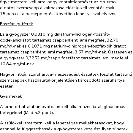
figyelmeztetni kell arra, hogy kontaktlencséket az Arutimol
oldatos szemcsepp alkalmazása előtt ki kell venni és csak
15 perccel a becseppentést követően lehet visszahelyezni.
Foszfát-pufferek
Ez a gyógyszer 0,9810 mg dinátrium-hidrogén-foszfát-
dodekahidrátot tartalmaz cseppenként, ami megfelel 32,70
mg/ml-nek és 0,1071 mg nátrium-dihidrogén-foszfát-dihidrátot
tartalmaz cseppenként, ami megfelel 3,57 mg/ml-nek. Összesen ez
a gyógyszer 0,3252 mg/csepp foszfátot tartalmaz, ami megfelel
10,84 mg/ml-nek.
Nagyon ritkán szaruhártya-meszesedést észleltek foszfát tartalmú
szemcseppek használatakor jelentősen károsodott szaruhártya
esetén.
Gyermekek
A timololt általában óvatosan kell alkalmazni fiatal, glaucomás
betegeknél (lásd 5.2 pont).
A szülőkkel ismertetni kell a lehetséges mellékhatásokat, hogy
azonnal felfüggeszthessék a gyógyszeres kezelést. Ilyen tünetek