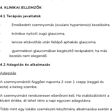
4. KLINIKAI JELLEMZŐK
4.1 Terápiás javallatok
·​
Emelkedett szemnyomás (ocularis hypertensio) kezelésére,
·​
krónikus nyitott zugú glaucoma,
·​
lencse-eltávolítás után fellépő aphakiás glaucoma,
·​
gyermekkori glaucomában kiegészítő terápiaként, ha más
kezelés nem elegendő.
4.2 Adagolás és alkalmazás
Adagolás
A szemnyomástól függően naponta 2-szer 1 csepp (reggel és
este) a beteg szembe.
A szemnyomást rendszeresen ellenőrizni kell. Ha stabilizálódott a
kívánt értéke, át lehet térni a napi egyszeri adagolásra.
Több mint egy lokális szemészeti készítmény alkalmazása esetén a